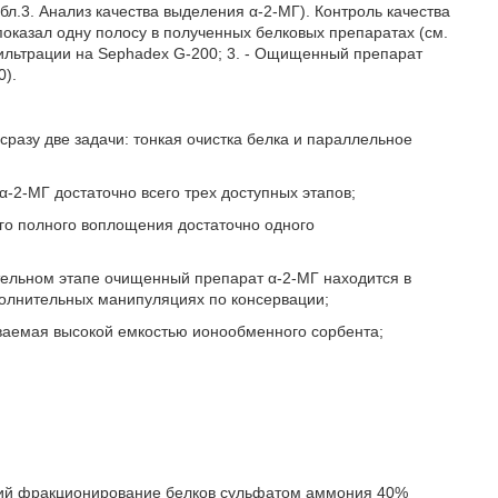
бл.3. Анализ качества выделения α-2-МГ). Контроль качества
оказал одну полосу в полученных белковых препаратах (см.
-фильтрации на Sephadex G-200; 3. - Ощищенный препарат
0).
сразу две задачи: тонкая очистка белка и параллельное
α-2-МГ достаточно всего трех доступных этапов;
его полного воплощения достаточно одного
тельном этапе очищенный препарат α-2-МГ находится в
ополнительных манипуляциях по консервации;
ваемая высокой емкостью ионообменного сорбента;
щий фракционирование белков сульфатом аммония 40%