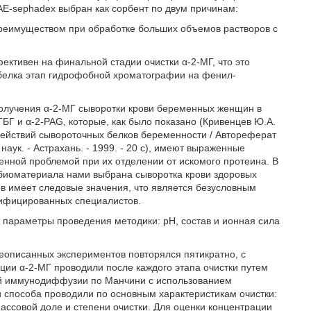
 QAE-sephadex выбран как сорбент по двум причинам:
преимуществом при обработке больших объемов растворов с
ективен на финальной стадии очистки α-2-МГ, что это
 белка этап гидрофобной хроматографии на фенил-
 получения α-2-МГ сыворотки крови беременных женщин в
БГ и α-2-PAG, которые, как было показано (Кривенцев Ю.А.
ействий сывороточных белков беременности / Автореферат
аук. - Астрахань. - 1999. - 20 с), имеют выраженные
енной проблемой при их отделении от искомого протеина. В
о биоматериала нами выбрана сыворотка крови здоровых
в имеет следовые значения, что является безусловным
лифицированных специалистов.
 параметры проведения методики: рН, состав и ионная сила
жеописанных экспериментов повторялся пятикратно, с
ии α-2-МГ проводили после каждого этапа очистки путем
ой иммунодиффузии по Манчини с использованием
 способа проводили по основным характеристикам очистки:
ассовой доле и степени очистки. Для оценки концентрации