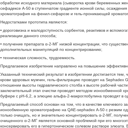
обработки исходного материала (сыворотка крови беременных ж
сефадексе А-50 в ступенчатом градиенте ионной силы, осажден
хроматография на фенил-сефарозе и гель-проникающей хроматог
Недостатками прототипа являются:
• дороговизна и малодоступность сорбентов, реактивов и вспомог
реализации данного способа;
• получение препарата α-2-МГ низкой концентрации, что существе
дополнительных манипуляций по концентрированию;
• техническая сложность, трудоемкость.
Предлагаемое изобретение направлено на повышение эффективнос
Указанный технический результат в изобретении достигается тем, 
крови здоровых мужчин, гель-фильтрацию проводят на Sephadex G
отношении высоты гидравлического столба к высоте рабочей части 
заключительный этап очистки проводят методом ионообменной хр
буфере с рН-6,2, а элюцию альфа-2-макроглобулина проводят в о
Предлагаемый способ основан на том, что в качестве ключевого з
ионообменную хроматографию на QAE-sephadex А-50 с резким од
только очищать, но и значительно концентрировать α-2-МГ, получ
очищенного α-2-МГ является основной проблемой при его многоэт
консервировать его в гипертоническом солевом растворе элюата. 