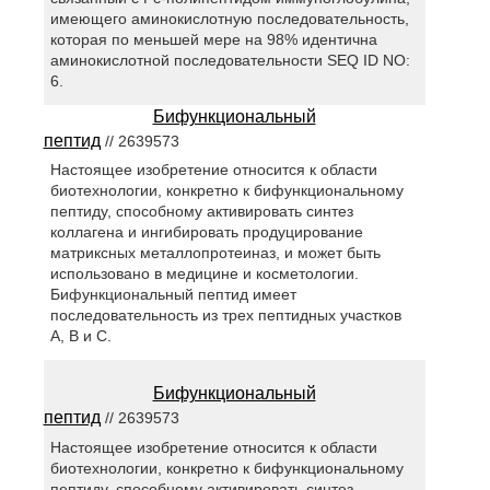
имеющего аминокислотную последовательность,
которая по меньшей мере на 98% идентична
аминокислотной последовательности SEQ ID NO:
6.
Бифункциональный
пептид
// 2639573
Настоящее изобретение относится к области
биотехнологии, конкретно к бифункциональному
пептиду, способному активировать синтез
коллагена и ингибировать продуцирование
матриксных металлопротеиназ, и может быть
использовано в медицине и косметологии.
Бифункциональный пептид имеет
последовательность из трех пептидных участков
А, В и С.
Бифункциональный
пептид
// 2639573
Настоящее изобретение относится к области
биотехнологии, конкретно к бифункциональному
пептиду, способному активировать синтез