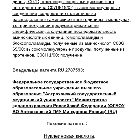
дионы, C07D; алкалоиды спорыньи циклического
пептидного типа C07D519/02; высокомолекулярные
соединения, содержащие статистически
распределенные аминокислотные единицы в молекулах,
т.е. при получении предусматривается не
специфическая, а случайная последовательность
аминокислотных единиц, гомополиамиды и
блоксополиамиды, полученные из аминокислот, C08G
69/00; высокомолекулярные продукты, полученные из
протеинов, C08H 1/00; получение
Владельцы патента RU 2787593:
Федеральное государственное бюджетное
образовательное учреждение высшего
образования "Астраханский государственный
медицинский университет" Министерства
здравоохранения Российской Федерации (ФГБОУ
ВО Астраханский ГМУ Минздрава России) (RU)
Похожие патенты:
Нуклеиновая кислота,