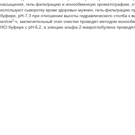
насыщения, гель-фильтрацию и ионообменную хроматографию, отл
используют сыворотку крови здоровых мужчин, гель-фильтрацию 
буфере, рН-7,3 при отношении высоты гидравлического столба к вы
2
мл/см
⋅ч, заключительный этап очистки проводят методом ионооб
HCl буфере с рН-6,2, а элюцию альфа-2-макроглобулина проводят 