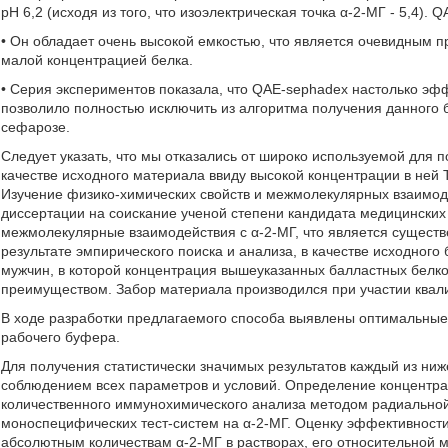
рН 6,2 (исходя из того, что изоэлектрическая точка α-2-МГ - 5,4).
• Он обладает очень высокой емкостью, что является очевидным 
малой концентрацией белка.
• Серия экспериментов показала, что QAE-sephadex настолько эфф
позволило полностью исключить из алгоритма получения данного
сефарозе.
Следует указать, что мы отказались от широко используемой для
качестве исходного материала ввиду высокой концентрации в ней Т
Изучение физико-химических свойств и межмолекулярных взаимод
диссертации на соискание ученой степени кандидата медицинских н
межмолекулярные взаимодействия с α-2-МГ, что является существ
результате эмпирического поиска и анализа, в качестве исходног
мужчин, в которой концентрация вышеуказанных балластных белко
преимуществом. Забор материала производился при участии ква
В ходе разработки предлагаемого способа выявлены оптимальные
рабочего буфера.
Для получения статистически значимых результатов каждый из ни
соблюдением всех параметров и условий. Определение концентрац
количественного иммунохимического анализа методом радиальн
моноспецифических тест-систем на α-2-МГ. Оценку эффективности
абсолютным количествам α-2-МГ в растворах, его относительной м