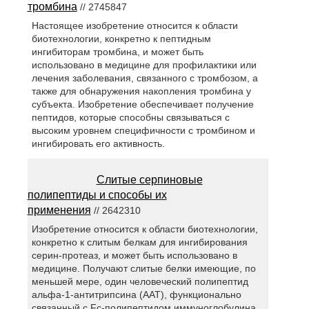
тромбина
// 2745847
Настоящее изобретение относится к области
биотехнологии, конкретно к пептидным
ингибиторам тромбина, и может быть
использовано в медицине для профилактики или
лечения заболевания, связанного с тромбозом, а
также для обнаружения накопления тромбина у
субъекта. Изобретение обеспечивает получение
пептидов, которые способны связываться с
высоким уровнем специфичности с тромбином и
ингибировать его активность.
Слитые серпиновые
полипептиды и способы их
применения
// 2642310
Изобретение относится к области биотехнологии,
конкретно к слитым белкам для ингибирования
серин-протеаз, и может быть использовано в
медицине. Получают слитые белки имеющие, по
меньшей мере, один человеческий полипептид
альфа-1-антитрипсина (ААТ), функционально
связанный с Fc-полипептидом иммуноглобулина,