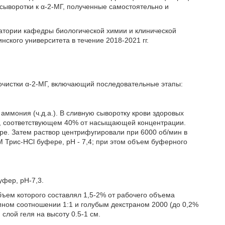
сыворотки к α-2-МГ, полученные самостоятельно и
атории кафедры биологической химии и клинической
ского университета в течение 2018-2021 гг.
очистки α-2-МГ, включающий последовательные этапы:
ммония (ч.д.а.). В сливную сыворотку крови здоровых
е, соответствующем 40% от насыщающей концентрации.
ре. Затем раствор центрифугировали при 6000 об/мин в
М Трис-HCl буфере, рН - 7,4; при этом объем буферного
фер, рН-7,3.
ъем которого составлял 1,5-2% от рабочего объема
ном соотношении 1:1 и голубым декстраном 2000 (до 0,2%
слой геля на высоту 0.5-1 см.