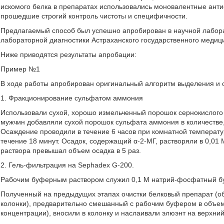
искомого белка в препаратах использовались моновалентные анти
прошедшие строгий контроль чистоты и специфичности.
Предлагаемый способ был успешно апробирован в научной лабор
лабораторной диагностики Астраханского государственного медицин
Ниже приводятся результаты апробации:
Пример №1
В ходе работы апробирован оригинальный алгоритм выделения и 
1. Фракционирование сульфатом аммония
Использовали сухой, хорошо измельченный порошок сернокислого а
мужчин добавляли сухой порошок сульфата аммония в количеств
Осаждение проводили в течение 6 часов при комнатной температу
течение 18 минут. Осадок, содержащий α-2-МГ, растворяли в 0,01 
раствора превышал объем осадка в 5 раз.
2. Гель-фильтрация на Sephadex G-200.
Рабочим буферным раствором служил 0,1 М натрий-фосфатный бу
Полученный на предыдущих этапах очистки белковый препарат (об
колонки), предварительно смешанный с рабочим буфером в объем
концентрации), вносили в колонку и наслаивали элюэнт на верхний 