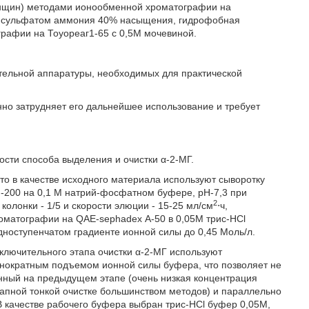
енщин) методами ионообменной хроматографии на
ия сульфатом аммония 40% насыщения, гидрофобная
рафии на Тоуореаг1-65 с 0,5М мочевиной.
ательной аппаратуры, необходимых для практической
нно затрудняет его дальнейшее использование и требует
ти способа выделения и очистки α-2-МГ.
что в качестве исходного материала используют сыворотку
-200 на 0,1 М натрий-фосфатном буфере, рН-7,3 при
2
колонки - 1/5 и скорости элюции - 15-25 мл/см
⋅ч,
оматографии на QAE-sephadex А-50 в 0,05М трис-HCl
дноступенчатом градиенте ионной силы до 0,45 Моль/л.
аключительного этапа очистки α-2-МГ используют
нократным подъемом ионной силы буфера, что позволяет не
енный на предыдущем этапе (очень низкая концентрация
апной тонкой очистке большинством методов) и параллельно
В качестве рабочего буфера выбран трис-HCl буфер 0,05М,