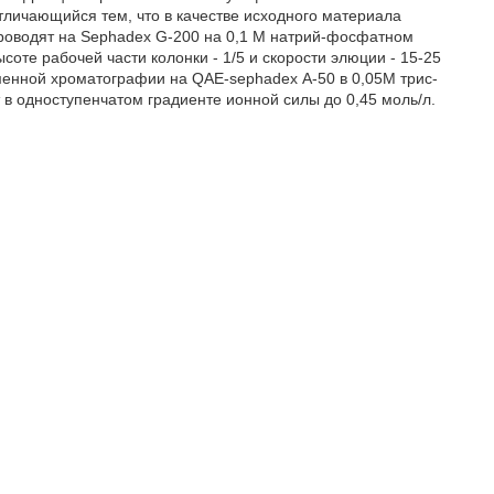
ичающийся тем, что в качестве исходного материала
проводят на Sephadex G-200 на 0,1 М натрий-фосфатном
соте рабочей части колонки - 1/5 и скорости элюции - 15-25
менной хроматографии на QAE-sephadex А-50 в 0,05М трис-
в одноступенчатом градиенте ионной силы до 0,45 моль/л.