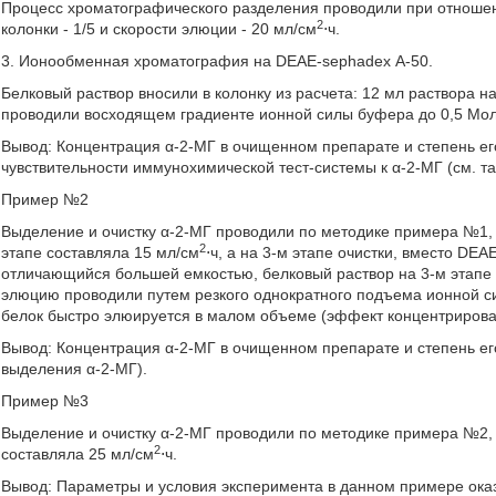
Процесс хроматографического разделения проводили при отношени
2
колонки - 1/5 и скорости элюции - 20 мл/см
⋅ч.
3. Ионообменная хроматография на DEAE-sephadex А-50.
Белковый раствор вносили в колонку из расчета: 12 мл раствора н
проводили восходящем градиенте ионной силы буфера до 0,5 Мол
Вывод: Концентрация α-2-МГ в очищенном препарате и степень ег
чувствительности иммунохимической тест-системы к α-2-МГ (см. та
Пример №2
Выделение и очистку α-2-МГ проводили по методике примера №1,
2
этапе составляла 15 мл/см
⋅ч, а на 3-м этапе очистки, вместо DE
отличающийся большей емкостью, белковый раствор на 3-м этапе вн
элюцию проводили путем резкого однократного подъема ионной си
белок быстро элюируется в малом объеме (эффект концентрирова
Вывод: Концентрация α-2-МГ в очищенном препарате и степень его 
выделения α-2-МГ).
Пример №3
Выделение и очистку α-2-МГ проводили по методике примера №2, 
2
составляла 25 мл/см
⋅ч.
Вывод: Параметры и условия эксперимента в данном примере ок