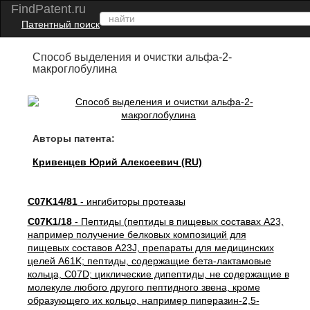
FindPatent.ru
Патентный поиск
Способ выделения и очистки альфа-2-
макроглобулина
Авторы патента:
Кривенцев Юрий Алексеевич (RU)
C07K14/81
- ингибиторы протеазы
C07K1/18
- Пептиды (пептиды в пищевых составах A23,
например получение белковых композиций для
пищевых составов A23J, препараты для медицинских
целей A61K; пептиды, содержащие бета-лактамовые
кольца, C07D; циклические дипептиды, не содержащие в
молекуле любого другого пептидного звена, кроме
образующего их кольцо, например пиперазин-2,5-