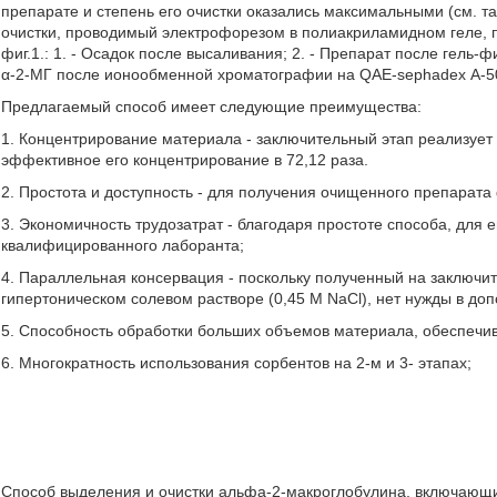
препарате и степень его очистки оказались максимальными (см. та
очистки, проводимый электрофорезом в полиакриламидном геле, п
фиг.1.: 1. - Осадок после высаливания; 2. - Препарат после гель
α-2-МГ после ионообменной хроматографии на QAE-sephadex А-5
Предлагаемый способ имеет следующие преимущества:
1. Концентрирование материала - заключительный этап реализует 
эффективное его концентрирование в 72,12 раза.
2. Простота и доступность - для получения очищенного препарата 
3. Экономичность трудозатрат - благодаря простоте способа, для 
квалифицированного лаборанта;
4. Параллельная консервация - поскольку полученный на заключи
гипертоническом солевом растворе (0,45 М NaCl), нет нужды в д
5. Способность обработки больших объемов материала, обеспечи
6. Многократность использования сорбентов на 2-м и 3- этапах;
Способ выделения и очистки альфа-2-макроглобулина, включаю