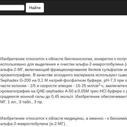
Найти
Изобретение относится к области биотехнологии, конкретно к полу
использовано для выделения и очистки альфа-2-макроглобулина 
альфа-2-МГ, включающий фракционирование белков сульфатом 
хроматографию. В качестве исходного материала используют сыво
Sephadex G-200 на 0,1 М натрий-фосфатном буфере, рН-7,3 при о
2
части колонки - 1/5 и скорости элюции - 15-25 мл/см
⋅ч, заключите
хроматографии на QAE-sephadex А-50 в 0,05М трис-HCl буфере с 
градиенте ионной силы до 0,45 моль/л. Изобретение обеспечивае
МГ. 1 ил., 3 табл., 3 пр.
Изобретение относится к области медицины, а именно - к биохими
альфа-2-макроглобулина (α-2-МГ).