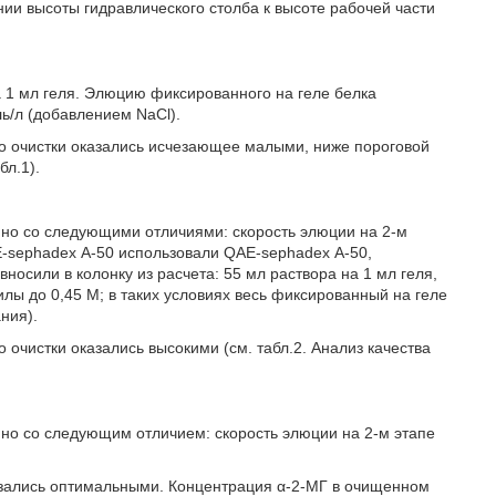
и высоты гидравлического столба к высоте рабочей части
а 1 мл геля. Элюцию фиксированного на геле белка
ь/л (добавлением NaCl).
о очистки оказались исчезающее малыми, ниже пороговой
бл.1).
 но со следующими отличиями: скорость элюции на 2-м
AE-sephadex А-50 использовали QAE-sephadex А-50,
осили в колонку из расчета: 55 мл раствора на 1 мл геля,
лы до 0,45 М; в таких условиях весь фиксированный на геле
ния).
очистки оказались высокими (см. табл.2. Анализ качества
но со следующим отличием: скорость элюции на 2-м этапе
азались оптимальными. Концентрация α-2-МГ в очищенном