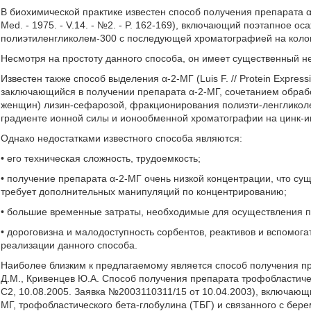
В биохимической практике известен способ получения препарата α-2
Med. - 1975. - V.14. - №2. - P. 162-169), включающий поэтапное 
полиэтиленгликолем-300 с последующей хроматографией на коло
Несмотря на простоту данного способа, он имеет существенный не
Известен также способ выделения α-2-МГ (Luis F. // Protein Expression 
заключающийся в получении препарата α-2-МГ, сочетанием обраб
женщин) лизин-сефарозой, фракционирования полиэти-ленгликол
градиенте ионной силы и ионообменной хроматографии на цинк-им
Однако недостатками известного способа являются:
• его техническая сложность, трудоемкость;
• получение препарата α-2-МГ очень низкой концентрации, что су
требует дополнительных манипуляций по концентрированию;
• большие временные затраты, необходимые для осуществления по
• дороговизна и малодоступность сорбентов, реактивов и вспомог
реализации данного способа.
Наиболее близким к предлагаемому является способ получения п
Д.М., Кривенцев Ю.А. Способ получения препарата трофобластиче
С2, 10.08.2005. Заявка №2003110311/15 от 10.04.2003), включаю
МГ, трофобластического бета-глобулина (ТБГ) и связанного с бер