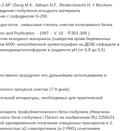
-МГ (Song М.К., Adham N.F., Rindercknecht Н. // Biochem.
осаждение глобулинов исходного материала
нке с сефадексом G-200.
достаток - невысокая степень очистки получаемого белка.
and Purification. - 1997. - V. 10. - P.301-308.),
отки исходного материала (сыворотка крови беременных
ем 6000, ионообменной хроматографии на ДЕАЕ-сефацеле в
инодиацетилсефарозе в градиенте рН (от 6,8 до 5,5).
щественно затрудняет его дальнейшее использование и
лного процесса очистки (7-9 дней);
ательной аппаратуры, необходимых для практической
репарата трофобластического бета-глобулина (Никулина
ского бета-глобулина / Патент на изобретение RU 2258221
щий одновременное получение очищенных препаратов α-2-
еменностью α2-гликопротеина (α-2-PAG) сочетанием