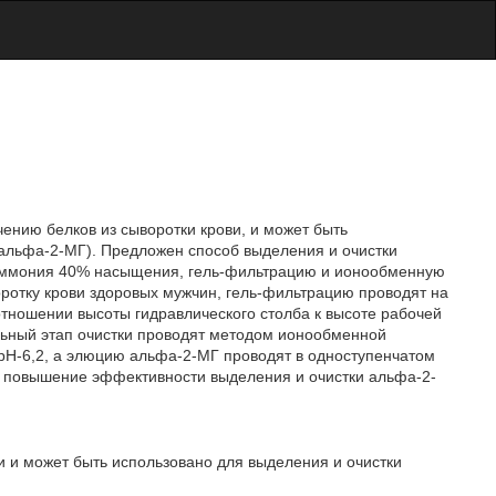
чению белков из сыворотки крови, и может быть
(альфа-2-МГ). Предложен способ выделения и очистки
аммония 40% насыщения, гель-фильтрацию и ионообменную
ротку крови здоровых мужчин, гель-фильтрацию проводят на
тношении высоты гидравлического столба к высоте рабочей
льный этап очистки проводят методом ионообменной
рН-6,2, а элюцию альфа-2-МГ проводят в одноступенчатом
т повышение эффективности выделения и очистки альфа-2-
и и может быть использовано для выделения и очистки