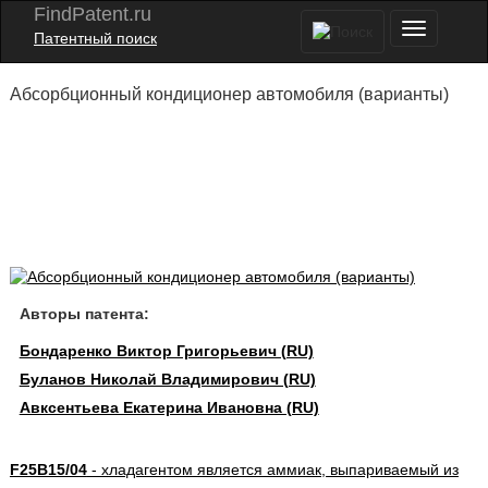
FindPatent.ru
Патентный поиск
Абсорбционный кондиционер автомобиля (варианты)
Авторы патента:
Бондаренко Виктор Григорьевич (RU)
Буланов Николай Владимирович (RU)
Авксентьева Екатерина Ивановна (RU)
F25B15/04
- хладагентом является аммиак, выпариваемый из