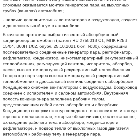
сложным оказывается монтаж генератора пара на выхлопных
трубах (каналах) автомобиля;
- наличие дополнительных вентиляторов и воздуховодов, создает
и дополнительный шум в автомобиле.
В качестве прототипа выбран известный абсорбционный
кондиционер автомобиля (патент RU 2758018 С1, МПК F25B
15/04, В60Н 1/02, опубл. 25.10.2021 бюл. №30), содержащий
последовательно соединенные генератор пара, ректификатор,
дефлегматор, конденсатор, низкотемпературный рекуперативный
теплообменник, регулирующий вентиль, испаритель, абсорбер,
насос, высокотемпературный рекуперативный теплообменник.
Генератор пара через высокотемпературный рекуперативный
теплообменник и дроссельный вентиль соединен с абсорбером.
Кондиционер снабжен вентилятором с воздуховодом. Воздуховод
соединен с испарителем и салоном автомобиля. Внутренняя
полость кондиционера заполнена рабочим телом,
представляющим собой смесь абсорбента и абсорбтива.
Кондиционер содержит контур холодного теплоносителя и контур
горячего теплоносителя, которые обеспечивают, соответственно,
охлаждение рабочего тела в абсорбере, конденсаторе и
дефлегматоре, и подвод тепла от выхлопных газов двигателя
автомобиля к рабочему телу в генераторе пара.