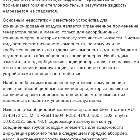
прокачивают горячий теплоноситель, в результате жидкость
нагревается и испаряется.
Основным недостатком известного устройства для
кондиционирования воздуха является ограниченное применение
генератора пара, а именно, только для адсорбционных
кондиционеров, в которых используются чистые жидкости. Чистые
жидкости состоят из одного компонента, поэтому их и не
требуется разделять на отдельные компоненты, что необходимо
осуществлять в абсорбционных кондиционерах. Необходимо
заметить, что адсорбционные кондиционеры являются сложными
в изготовлении и эксплуатации, так как они не являются
устройствами непрерывного действия.
Наиболее близкими к заявленному техническому решению
являются абсорбционные кондиционеры, которые являются
кондиционерами непрерывного действия, что повышает их
надежность в работе и упрощает эксплуатацию.
Известен абсорбционный кондиционер автомобиля (патент RU
2743472 С1, МПК F25B 15/04, F25B 41/00, В60Н 1/02, опубл.
18.02.2021 бюл. №5), содержащий замкнутый контур
соединенных трубопроводом элементов для возможности
циркуляции рабочего тела в следующем порядке: абсорбер,
насос, внутренняя полость высокотемпературного