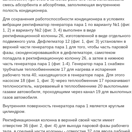
смесь абсорбента и абсорбтива, заполняющая внутреннюю
полость кондиционера.
Для сохранения работоспособности кондиционера в условиях
вибрации ректификатор генератора пара 1 по варианту №1 (фиг.
1, 2) и варианту №2 (фиг. 3, 4) выполнен в виде
ректификационной колонны 26, изготовленной в виде отдельного
подвижного узла. Дефлегматор 12 (фиг. 1, фиг. 3) установлен в
верхней части генератора пара 1 для того, чтобы часть паровой
фазы, сконденсировавшейся в дефлегматоре, самотеком
попадала в ректификационную колонну 26, а затем в нижнюю
часть генератора пара 1 (фиг. 1-4). Генератор пара 1 снабжен
трубчатым теплообменником 17 для нагрева и испарения
рабочего тела 40, находящегося в генераторе пара. Для этого
насосом 18 (фиг. 1, фиг. 3) через теплообменник 17 прокачивают
теплоноситель, нагреваемый в теплообменнике 20 выхлопными
газами автомобиля, проходящими через канал 19 для выхлопных
газов автомобиля.
Внутренняя поверхность генератора пара 1 является круглым
цилиндром.
Ректификационная колонна в верхней своей части имеет
отверстие 36 (фиг. 2, фиг. 4) для выхода паровой фазы рабочего
тела, в средней части колонны - отверстие 37 для ввода рабочей