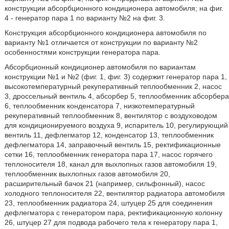
конструкции абсорбционного кондиционера автомобиля; на фиг.
4 - генератор пара 1 по варианту №2 на фиг. 3.
Конструкция абсорбционного кондиционера автомобиля по
варианту №1 отличается от конструкции по варианту №2
особенностями конструкции генератора пара.
Абсорбционный кондиционер автомобиля по вариантам
конструкции №1 и №2 (фиг. 1, фиг. 3) содержит генератор пара 1,
высокотемпературный рекуперативный теплообменник 2, насос
3, дроссельный вентиль 4, абсорбер 5, теплообменник абсорбера
6, теплообменник конденсатора 7, низкотемпературный
рекуперативный теплообменник 8, вентилятор с воздуховодом
для кондиционируемого воздуха 9, испаритель 10, регулирующий
вентиль 11, дефлегматор 12, конденсатор 13, теплообменник
дефлегматора 14, заправочный вентиль 15, ректификационные
сетки 16, теплообменник генератора пара 17, насос горячего
теплоносителя 18, канал для выхлопных газов автомобиля 19,
теплообменник выхлопных газов автомобиля 20,
расширительный бачок 21 (например, сильфонный), насос
холодного теплоносителя 22, вентилятор радиатора автомобиля
23, теплообменник радиатора 24, штуцер 25 для соединения
дефлегматора с генератором пара, ректификационную колонну
26, штуцер 27 для подвода рабочего тела к генератору пара 1,