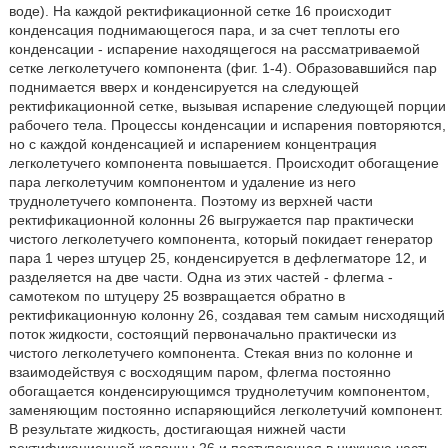
воде). На каждой ректификационной сетке 16 происходит
конденсация поднимающегося пара, и за счет теплоты его
конденсации - испарение находящегося на рассматриваемой
сетке легколетучего компонента (фиг. 1-4). Образовавшийся пар
поднимается вверх и конденсируется на следующей
ректификационной сетке, вызывая испарение следующей порции
рабочего тела. Процессы конденсации и испарения повторяются,
но с каждой конденсацией и испарением концентрация
легколетучего компонента повышается. Происходит обогащение
пара легколетучим компонентом и удаление из него
труднолетучего компонента. Поэтому из верхней части
ректификационной колонны 26 выгружается пар практически
чистого легколетучего компонента, который покидает генератор
пара 1 через штуцер 25, конденсируется в дефлегматоре 12, и
разделяется на две части. Одна из этих частей - флегма -
самотеком по штуцеру 25 возвращается обратно в
ректификационную колонну 26, создавая тем самым нисходящий
поток жидкости, состоящий первоначально практически из
чистого легколетучего компонента. Стекая вниз по колонне и
взаимодействуя с восходящим паром, флегма постоянно
обогащается конденсирующимся труднолетучим компонентом,
заменяющим постоянно испаряющийся легколетучий компонент.
В результате жидкость, достигающая нижней части