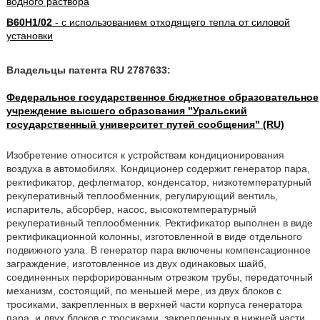
водного раствора
B60H1/02
- с использованием отходящего тепла от силовой
установки
Владельцы патента RU 2787633:
Федеральное государственное бюджетное образовательное
учреждение высшего образования "Уральский
государственный университет путей сообщения" (RU)
Изобретение относится к устройствам кондиционирования
воздуха в автомобилях. Кондиционер содержит генератор пара,
ректификатор, дефлегматор, конденсатор, низкотемпературный
рекуперативный теплообменник, регулирующий вентиль,
испаритель, абсорбер, насос, высокотемпературный
рекуперативный теплообменник. Ректификатор выполнен в виде
ректификационной колонны, изготовленной в виде отдельного
подвижного узла. В генератор пара включены компенсационное
заграждение, изготовленное из двух одинаковых шайб,
соединенных перфорированным отрезком трубы, передаточный
механизм, состоящий, по меньшей мере, из двух блоков с
тросиками, закрепленных в верхней части корпуса генератора
пара, и двух блоков с тросиками, закрепленных в нижней части