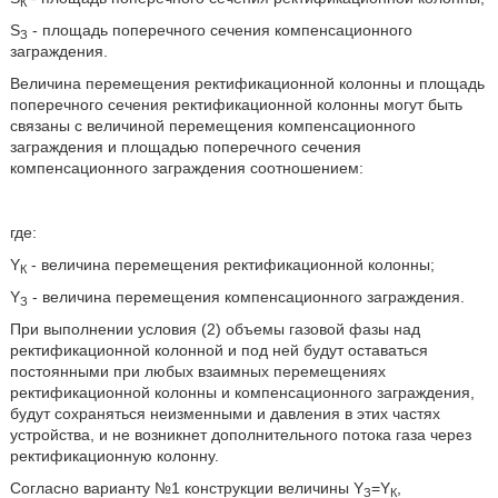
К
S
- площадь поперечного сечения компенсационного
З
заграждения.
Величина перемещения ректификационной колонны и площадь
поперечного сечения ректификационной колонны могут быть
связаны с величиной перемещения компенсационного
заграждения и площадью поперечного сечения
компенсационного заграждения соотношением:
где:
Y
- величина перемещения ректификационной колонны;
К
Y
- величина перемещения компенсационного заграждения.
З
При выполнении условия (2) объемы газовой фазы над
ректификационной колонной и под ней будут оставаться
постоянными при любых взаимных перемещениях
ректификационной колонны и компенсационного заграждения,
будут сохраняться неизменными и давления в этих частях
устройства, и не возникнет дополнительного потока газа через
ректификационную колонну.
Согласно варианту №1 конструкции величины Y
=Y
,
З
К