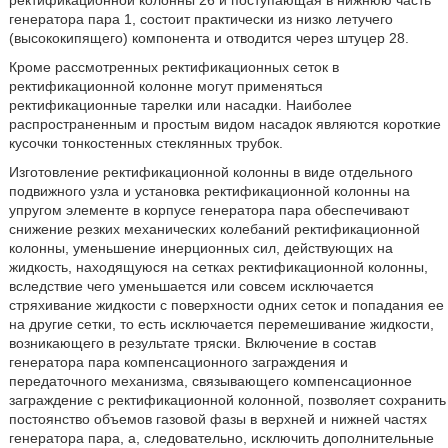
ректификационной колонны 26 и поступающая в нижнюю часть
генератора пара 1, состоит практически из низко летучего
(высококипящего) компонента и отводится через штуцер 28.
Кроме рассмотренных ректификационных сеток в
ректификационной колонне могут применяться
ректификационные тарелки или насадки. Наиболее
распространенным и простым видом насадок являются короткие
кусочки тонкостенных стеклянных трубок.
Изготовление ректификационной колонны в виде отдельного
подвижного узла и установка ректификационной колонны на
упругом элементе в корпусе генератора пара обеспечивают
снижение резких механических колебаний ректификационной
колонны, уменьшение инерционных сил, действующих на
жидкость, находящуюся на сетках ректификационной колонны,
вследствие чего уменьшается или совсем исключается
стряхивание жидкости с поверхности одних сеток и попадания ее
на другие сетки, то есть исключается перемешивание жидкости,
возникающего в результате тряски. Включение в состав
генератора пара компенсационного заграждения и
передаточного механизма, связывающего компенсационное
заграждение с ректификационной колонной, позволяет сохранить
постоянство объемов газовой фазы в верхней и нижней частях
генератора пара, а, следовательно, исключить дополнительные