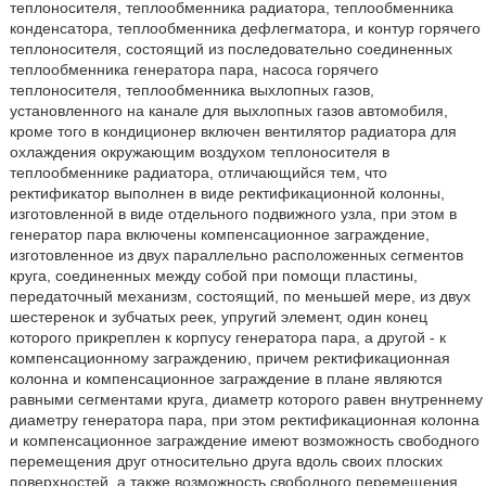
теплоносителя, теплообменника радиатора, теплообменника
конденсатора, теплообменника дефлегматора, и контур горячего
теплоносителя, состоящий из последовательно соединенных
теплообменника генератора пара, насоса горячего
теплоносителя, теплообменника выхлопных газов,
установленного на канале для выхлопных газов автомобиля,
кроме того в кондиционер включен вентилятор радиатора для
охлаждения окружающим воздухом теплоносителя в
теплообменнике радиатора, отличающийся тем, что
ректификатор выполнен в виде ректификационной колонны,
изготовленной в виде отдельного подвижного узла, при этом в
генератор пара включены компенсационное заграждение,
изготовленное из двух параллельно расположенных сегментов
круга, соединенных между собой при помощи пластины,
передаточный механизм, состоящий, по меньшей мере, из двух
шестеренок и зубчатых реек, упругий элемент, один конец
которого прикреплен к корпусу генератора пара, а другой - к
компенсационному заграждению, причем ректификационная
колонна и компенсационное заграждение в плане являются
равными сегментами круга, диаметр которого равен внутреннему
диаметру генератора пара, при этом ректификационная колонна
и компенсационное заграждение имеют возможность свободного
перемещения друг относительно друга вдоль своих плоских
поверхностей, а также возможность свободного перемещения