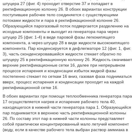
штуцера 27 (фиг. 4) проходит отверстие 37 и попадает в
ректификационную колонну 26. В обоих вариантах конструкции
поступившее рабочее тело соединяется с существующими
потоками жидкости и пара в ректификационной колонне 26.
Образующийся парогазовый поток подвергается разделению на
исходные компоненты и выходит из генератора пара через
штуцер 25 (фиг. 1-4) в виде паровой фазы легкокипящего
компонента, а через штуцер 28 в виде жидкости высококипящего
компонента. Пар конденсируется в дефлегматоре 12 (фиг. 1, фиг.
3), часть сконденсировавшейся жидкости стекает обратно по
штуцеру 25 в ректификационную колонну 26. Жидкость смачивает
верхние ректификационные сетки 16, далее при непрерывном
процессе испарения и конденсации избыток жидкой фазы
постепенно стекает по сеткам 16 вниз, газовая фаза подниматься
вверх, процесс испарения и конденсации проходит на каждой
ректификационной сетке 16.
В обоих вариантах при помощи теплообменника генератора пара
17 осуществляется нагрев и испарение рабочего тела 40,
находящегося в нижней части генератора пара 1. Образующийся
пар поднимается в верхнюю часть ректификационной колонны
26. По составу этот пар в нижней части колонны представляет
собой практически концентрированный мало летучий компонент
(воду, если в качестве рабочего тела выбран раствор аммиака в