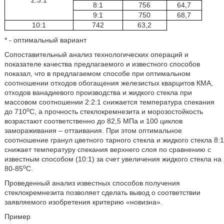
2:3:1
8:1
756
64,7
9:1
750
68,7
10:1
742
63,2
* - оптимальный вариант
Сопоставительный анализ технологических операций и
показателе качества предлагаемого и известного способов
показал, что в предлагаемом способе при оптимальном
соотношении отходов обогащения железистых кварцитов КМА,
отходов ванадиевого производства и жидкого стекла при
массовом соотношении 2:2:1 снижается температура спекания
о
до 710
С, а прочность стеклокремнезита и морозостойкость
возрастают соответственно до 82,5 МПа и 100 циклов
замораживания – оттаивания. При этом оптимальное
соотношение гранул цветного тарного стекла и жидкого стекла 8:1
снижает температуру спекания верхнего слоя по сравнению с
известным способом (10:1) за счет увеличения жидкого стекла на
о
80-85
С.
Проведенный анализ известных способов получения
стеклокремнезита позволяет сделать вывод о соответствии
заявляемого изобретения критерию «новизна».
Пример