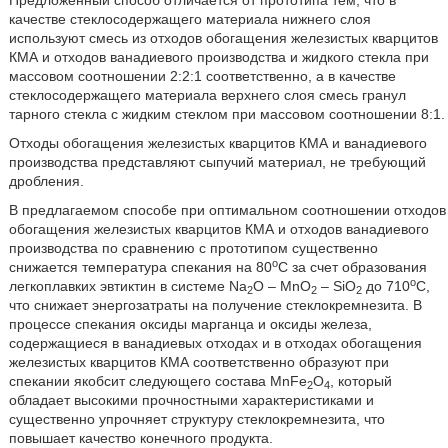
Предложенный способ отличается от прототипа тем, что в
качестве стеклосодержащего материала нижнего слоя
используют смесь из отходов обогащения железистых кварцитов
КМА и отходов ванадиевого производства и жидкого стекла при
массовом соотношении 2:2:1 соответственно, а в качестве
стеклосодержащего материала верхнего слоя смесь гранул
тарного стекла с жидким стеклом при массовом соотношении 8:1.
Отходы обогащения железистых кварцитов КМА и ванадиевого
производства представляют сыпучий материал, не требующий
дробления.
В предлагаемом способе при оптимальном соотношении отходов
обогащения железистых кварцитов КМА и отходов ванадиевого
производства по сравнению с прототипом существенно
о
снижается температура спекания на 80
С за счет образования
о
легкоплавких эвтиктин в системе Na
O – MnO
– SiO
до 710
С,
2
2
2
что снижает энергозатраты на получение стеклокремнезита. В
процессе спекания оксиды марганца и оксиды железа,
содержащиеся в ванадиевых отходах и в отходах обогащения
железистых кварцитов КМА соответственно образуют при
спекании якобсит следующего состава MnFe
O
, который
2
4
обладает высокими прочностными характеристиками и
существенно упрочняет структуру стеклокремнезита, что
повышает качество конечного продукта.