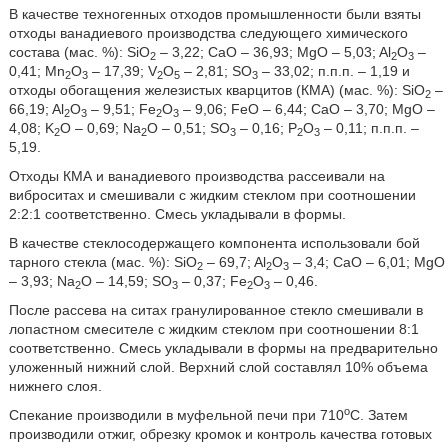
В качестве техногенных отходов промышленности были взяты
отходы ванадиевого производства следующего химического
состава (мас. %): SiO
– 3,22; CaO – 36,93; MgO – 5,03; Al
O
–
2
2
3
0,41; Mn
O
– 17,39; V
O
– 2,81; SO
– 33,02; п.п.п. – 1,19 и
2
3
2
5
3
отходы обогащения железистых кварцитов (КМА) (мас. %): SiO
–
2
66,19; Al
O
– 9,51; Fe
O
– 9,06; FeO – 6,44; CaO – 3,70; MgO –
2
3
2
3
4,08; K
O – 0,69; Na
O – 0,51; SO
– 0,16; P
O
– 0,11; п.п.п. –
2
2
3
2
3
5,19.
Отходы КМА и ванадиевого производства рассеивали на
виброситах и смешивали с жидким стеклом при соотношении
2:2:1 соответственно. Смесь укладывали в формы.
В качестве стеклосодержащего компонента использовали бой
тарного стекла (мас. %): SiO
– 69,7; Al
O
– 3,4; CaO – 6,01; MgO
2
2
3
– 3,93; Na
O – 14,59; SO
– 0,37; Fe
O
– 0,46.
2
3
2
3
После рассева на ситах гранулированное стекло смешивали в
лопастном смесителе с жидким стеклом при соотношении 8:1
соответственно. Смесь укладывали в формы на предварительно
уложенный нижний слой. Верхний слой составлял 10% объема
нижнего слоя.
о
Спекание производили в муфельной печи при 710
С. Затем
производили отжиг, обрезку кромок и контроль качества готовых