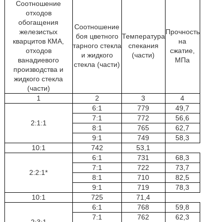
Соотношение
отходов
обогащения
Соотношение
железистых
Прочность
боя цветного
Температура
кварцитов КМА,
на
тарного стекла
спекания
отходов
сжатие,
и жидкого
(части)
ванадиевого
МПа
стекла (части)
производства и
жидкого стекла
(части)
1
2
3
4
6:1
779
49,7
7:1
772
56,6
2:1:1
8:1
765
62,7
9:1
749
58,3
10:1
742
53,1
6:1
731
68,3
7:1
722
73,7
2:2:1*
8:1
710
82,5
9:1
719
78,3
10:1
725
71,4
6:1
768
59,8
7:1
762
62,3