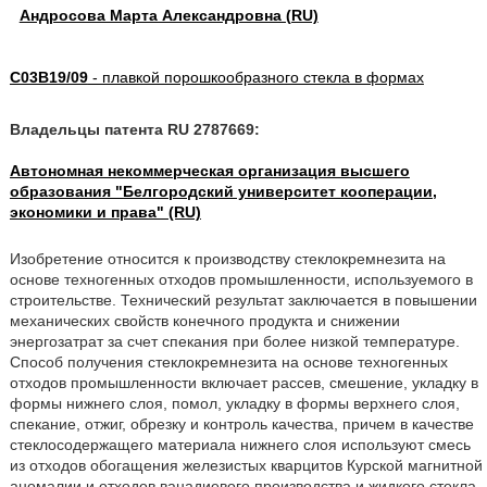
Андросова Марта Александровна (RU)
C03B19/09
- плавкой порошкообразного стекла в формах
Владельцы патента RU 2787669:
Автономная некоммерческая организация высшего
образования "Белгородский университет кооперации,
экономики и права" (RU)
Изобретение относится к производству стеклокремнезита на
основе техногенных отходов промышленности, используемого в
строительстве. Технический результат заключается в повышении
механических свойств конечного продукта и снижении
энергозатрат за счет спекания при более низкой температуре.
Способ получения стеклокремнезита на основе техногенных
отходов промышленности включает рассев, смешение, укладку в
формы нижнего слоя, помол, укладку в формы верхнего слоя,
спекание, отжиг, обрезку и контроль качества, причем в качестве
стеклосодержащего материала нижнего слоя используют смесь
из отходов обогащения железистых кварцитов Курской магнитной
аномалии и отходов ванадиевого производства и жидкого стекла