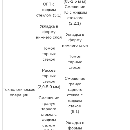
(05-2,5 м м)
ОГП с
Смешение
жидким
ТО с жидким
стеклом (3:1)
стеклом
(2:2:1)
Укладка в
форму
Укладка в
нижнего слоя
форму
нижнего слоя
Помол
тарных
Помол
стекол
тарных
стекол
Рассев
тарных
Смешение
стекол
гранул
(2,0-5,0 мм)
Технологические
тарного
операции
стекла с
Смешение
жидким
гранул
стеком
тарного
(8:1)
стекла с
жидким
Укладка в
стеком
формы