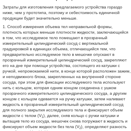
Затраты для изготовления предлагаемого устройства гораздо
ниже, чем у прототипа, поэтому и себестоимость единичной
продукции будет значительно меньше.
1. Способ измерения объема тел неправильной формы,
плотность которых меньше плотности жидкости, заключающийся
в том, что исследуемое тело помещают в прозрачный
измерительный цилиндрический сосуд с вертикальной
градуировкой в единицах объема, отличающийся тем, что
предварительно исследуемое тело в мешочке опускают в
прозрачный измерительный цилиндрический сосуд, закрепляют
его на дне при помощи устройства, состоящего из катушки с
ручкой, непромокаемой нити, в конце которой расположен зажим,
и неподвижного блока, закрепленных на внутренней стороне
сосуда, при этом для фиксации исследуемого тела используют
нить с кольцом, которая одним концом соединена с ушком
прозрачного измерительного цилиндрического сосуда, а другим
концом с кольцом одевается на ручку катушки, затем наливают
жидкость в прозрачный измерительный цилиндрический сосуд
для полного закрытия исследуемого тела и фиксируют объем
жидкости с телом (V
), далее, сняв кольцо с ручки катушки и
1
вытащив тело из сосуда, мешочек снова погружают в жидкость и
фиксируют объем жидкости без тела (V
), определяют разность
2