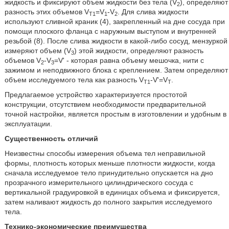
жидкость и фиксируют объем жидкости без тела (V
), определяют
2
разность этих объемов V
=V
-V
. Для слива жидкости
T1
1
2
используют сливной краник (4), закрепленный на дне сосуда при
помощи плоского фланца с наружным выступом и внутренней
резьбой (8). После слива жидкости в какой-либо сосуд, мензуркой
измеряют объем (V
) этой жидкости, определяют разность
3
объемов V
-V
=V' - которая равна объему мешочка, нити с
2
3
зажимом и неподвижного блока с креплением. Затем определяют
объем исследуемого тела как разность V
-V'=V
.
T1
T
Предлагаемое устройство характеризуется простотой
конструкции, отсутствием необходимости предварительной
точной настройки, является простым в изготовлении и удобным в
эксплуатации.
Существенность отличий
Неизвестны способы измерения объема тел неправильной
формы, плотность которых меньше плотности жидкости, когда
сначала исследуемое тело принудительно опускается на дно
прозрачного измерительного цилиндрического сосуда с
вертикальной градуировкой в единицах объема и фиксируется,
затем наливают жидкость до полного закрытия исследуемого
тела.
Технико-экономические преимущества