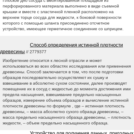
Плоское дно сосуда с вмонтированной площадкой из
перфорированного материала выполнено в виде съемной
крышки и вместе с эластичной пленкой расположено на
верхнем торце сосуда для жидкости, к боковой поверхности
которого с помощью шланга присоединено отсчетное
устройство, имеющее герметичное соединение со шприцем.
Способ определения истинной плотности
древесины
// 2779377
Изобретение относится к лесной отрасли и может
использоваться во всех областях исследования или применения
древесины. Способ заключается в том, что после подготовки
образцов последовательно осуществляют их сушку и
взвешивание в абсолютно сухом состоянии, далее производят
помещение их в сосуд с жидкостью до момента достижения ими
предела насыщения, взвешивание предельно насыщенных
образцов, измерение объема образцов и вычисление истинной
плотности древесины по формуле , где – истинная плотность
древесины, – масса абсолютно сухого образца древесины, –
масса предельно насыщенного образца древесины, – плотность
жидкости, – объем предельно насыщенного образца.
Устройство для получения данных, пригодных