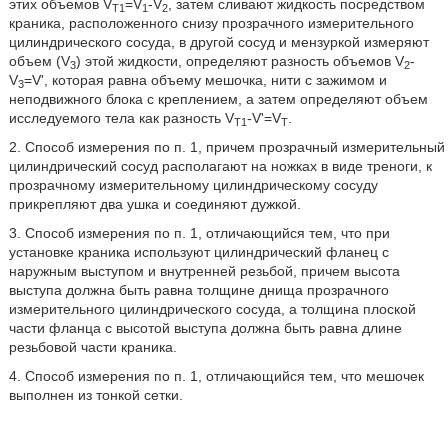
этих объемов V
=V
-V
, затем сливают жидкость посредством
T1
1
2
краника, расположенного снизу прозрачного измерительного
цилиндрического сосуда, в другой сосуд и мензуркой измеряют
объем (V
) этой жидкости, определяют разность объемов V
-
3
2
V
=V', которая равна объему мешочка, нити с зажимом и
3
неподвижного блока с креплением, а затем определяют объем
исследуемого тела как разность V
-V'=V
.
T1
T
2. Способ измерения по п. 1, причем прозрачный измерительный
цилиндрический сосуд располагают на ножках в виде треноги, к
прозрачному измерительному цилиндрическому сосуду
прикрепляют два ушка и соединяют дужкой.
3. Способ измерения по п. 1, отличающийся тем, что при
установке краника используют цилиндрический фланец с
наружным выступом и внутренней резьбой, причем высота
выступа должна быть равна толщине днища прозрачного
измерительного цилиндрического сосуда, а толщина плоской
части фланца с высотой выступа должна быть равна длине
резьбовой части краника.
4. Способ измерения по п. 1, отличающийся тем, что мешочек
выполнен из тонкой сетки.