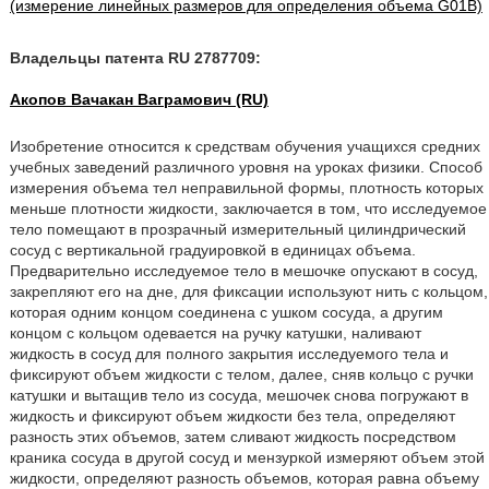
(измерение линейных размеров для определения объема G01B)
Владельцы патента RU 2787709:
Акопов Вачакан Ваграмович (RU)
Изобретение относится к средствам обучения учащихся средних
учебных заведений различного уровня на уроках физики. Способ
измерения объема тел неправильной формы, плотность которых
меньше плотности жидкости, заключается в том, что исследуемое
тело помещают в прозрачный измерительный цилиндрический
сосуд с вертикальной градуировкой в единицах объема.
Предварительно исследуемое тело в мешочке опускают в сосуд,
закрепляют его на дне, для фиксации используют нить с кольцом,
которая одним концом соединена с ушком сосуда, а другим
концом с кольцом одевается на ручку катушки, наливают
жидкость в сосуд для полного закрытия исследуемого тела и
фиксируют объем жидкости с телом, далее, сняв кольцо с ручки
катушки и вытащив тело из сосуда, мешочек снова погружают в
жидкость и фиксируют объем жидкости без тела, определяют
разность этих объемов, затем сливают жидкость посредством
краника сосуда в другой сосуд и мензуркой измеряют объем этой
жидкости, определяют разность объемов, которая равна объему