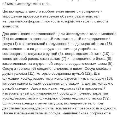
объема исследуемого тела.
Целью предлагаемого изобретения является ускорение и
упрощение процесса измерения объема различных тел
неправильной формы, плотность которых меньше плотности
жидкости.
Для достижения поставленной цели исследуемое тело в мешочке
(14) помещают в прозрачный измерительный цилиндрический
сосуд (1) с вертикальной градуировкой в единицах объема (15)
закрепляют его на дне сосуда при помощи устройства,
состоящего из катушки с ручкой (9), непромокаемой нити (10), в
конце которой расположен зажим (7) и неподвижного блока (6),
закрепленных на внутренней стороне сосуда клеевым швом (5).
Сосуд и тренога (3) соединены клеевым швом. Сосуд снабжен
двумя ушками (11), которые соединены дужкой (12). Для
фиксации исследуемого тела используется нить с кольцом (13),
которая одним концом соединяется с ушком, а другим концом с
ручкой катушки. Затем наливают жидкость (2) в прозрачный
измерительный цилиндрический сосуд для полного закрытия
исследуемого тела и фиксируют объем жидкости с телом (V
).
1
Если снять кольцо с ручки катушки, исследуемое тело под
действием архимедовой силы всплывет на поверхность жидкости.
После извлечения тела из сосуда, мешочек снова погружают в