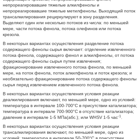
непрореагировавшие тяжелые алкилфенолы и
непрореагировавшие тяжелые метилфенолы. Выходящий поток
трансалкилирования рециркулируют в зону разделения.
Выделяют один или несколько потоков из числа: по меньшей
мере, части потока фенола, потока олефинов или потока
крезола.
В некоторых вариантах осуществления разделение потока
содержащего фенолы сырья включает: отделение извлеченного
потока фенола, содержащего фенол и алкилфенолы, от потока
содержащего фенолы сырья путем извлечения;
фракционирование извлеченного потока фенола, по меньшей
мере, на поток фенола, поток алкилфенола и поток крезола; и
необязательно фракционирование потока содержащего фенолы
сырья перед извлечением извлеченного потока фенола.
В некоторых вариантах осуществления условия реакции
деалкилирования включают, по меньшей мере, одно из условий:
температура в интервале 100-700°C в присутствии катализатора;
температура в интервале 700-900°C в отсутствие катализатора;
-1
давление в интервале 1-5 МПа(абс.); или WHSV 1-5 час
.
В некоторых вариантах осуществления условия реакции
трансалкилирования включают, по меньшей мере, одно из
условий: температура в интервале 50-700°C в присутствии