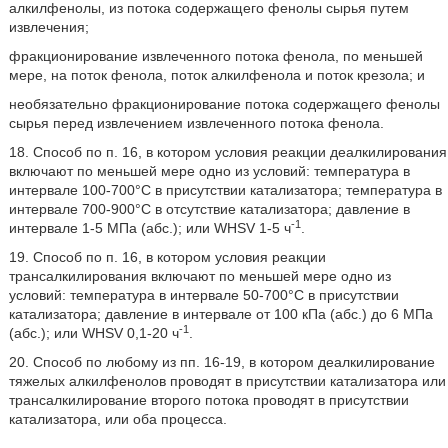
алкилфенолы, из потока содержащего фенолы сырья путем
извлечения;
фракционирование извлеченного потока фенола, по меньшей
мере, на поток фенола, поток алкилфенола и поток крезола; и
необязательно фракционирование потока содержащего фенолы
сырья перед извлечением извлеченного потока фенола.
18. Способ по п. 16, в котором условия реакции деалкилирования
включают по меньшей мере одно из условий: температура в
интервале 100-700°C в присутствии катализатора; температура в
интервале 700-900°C в отсутствие катализатора; давление в
-1
интервале 1-5 МПа (абс.); или WHSV 1-5 ч
.
19. Способ по п. 16, в котором условия реакции
трансалкилирования включают по меньшей мере одно из
условий: температура в интервале 50-700°C в присутствии
катализатора; давление в интервале от 100 кПа (абс.) до 6 МПа
-1
(абс.); или WHSV 0,1-20 ч
.
20. Способ по любому из пп. 16-19, в котором деалкилирование
тяжелых алкилфенолов проводят в присутствии катализатора или
трансалкилирование второго потока проводят в присутствии
катализатора, или оба процесса.