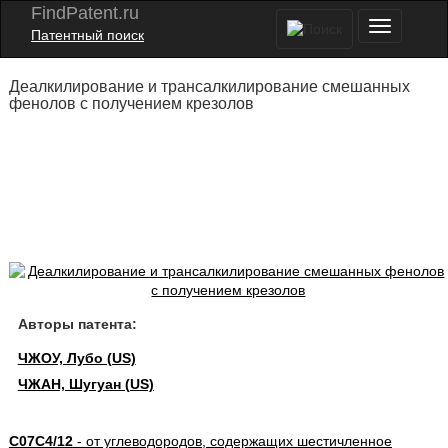
FindPatent.ru
Патентный поиск
Деалкилирование и трансалкилирование смешанных
фенолов с получением крезолов
Авторы патента:
ЧЖОУ, Лубо (US)
ЧЖАН, Шугуан (US)
C07C4/12
- от углеводородов, содержащих шестичленное