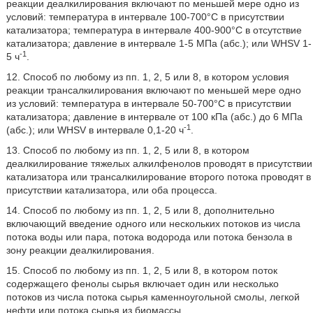
реакции деалкилирования включают по меньшей мере одно из
условий: температура в интервале 100-700°C в присутствии
катализатора; температура в интервале 400-900°C в отсутствие
катализатора; давление в интервале 1-5 МПа (абс.); или WHSV 1-
-1
5 ч
.
12. Способ по любому из пп. 1, 2, 5 или 8, в котором условия
реакции трансалкилирования включают по меньшей мере одно
из условий: температура в интервале 50-700°C в присутствии
катализатора; давление в интервале от 100 кПа (абс.) до 6 МПа
-1
(абс.); или WHSV в интервале 0,1-20 ч
.
13. Способ по любому из пп. 1, 2, 5 или 8, в котором
деалкилирование тяжелых алкилфенолов проводят в присутствии
катализатора или трансалкилирование второго потока проводят в
присутствии катализатора, или оба процесса.
14. Способ по любому из пп. 1, 2, 5 или 8, дополнительно
включающий введение одного или нескольких потоков из числа
потока воды или пара, потока водорода или потока бензола в
зону реакции деалкилирования.
15. Способ по любому из пп. 1, 2, 5 или 8, в котором поток
содержащего фенолы сырья включает один или несколько
потоков из числа потока сырья каменноугольной смолы, легкой
нефти или потока сырья из биомассы.