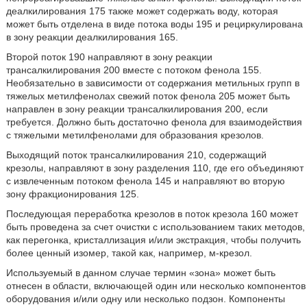
деалкилирования 175 также может содержать воду, которая
может быть отделена в виде потока воды 195 и рециркулирована
в зону реакции деалкилирования 165.
Второй поток 190 направляют в зону реакции
трансалкилирования 200 вместе с потоком фенола 155.
Необязательно в зависимости от содержания метильных групп в
тяжелых метилфенолах свежий поток фенола 205 может быть
направлен в зону реакции трансалкилирования 200, если
требуется. Должно быть достаточно фенола для взаимодействия
с тяжелыми метилфенолами для образования крезолов.
Выходящий поток трансалкилирования 210, содержащий
крезолы, направляют в зону разделения 110, где его объединяют
с извлеченным потоком фенола 145 и направляют во вторую
зону фракционирования 125.
Последующая переработка крезолов в поток крезола 160 может
быть проведена за счет очистки с использованием таких методов,
как перегонка, кристаллизация и/или экстракция, чтобы получить
более ценный изомер, такой как, например, м-крезол.
Используемый в данном случае термин «зона» может быть
отнесен в области, включающей один или несколько компонентов
оборудования и/или одну или несколько подзон. Компоненты