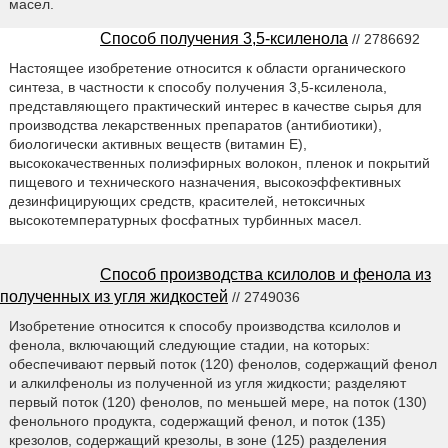
масел.
Способ получения 3,5-ксиленола
// 2786692
Настоящее изобретение относится к области органического
синтеза, в частности к способу получения 3,5-ксиленола,
представляющего практический интерес в качестве сырья для
производства лекарственных препаратов (антибиотики),
биологически активных веществ (витамин Е),
высококачественных полиэфирных волокон, пленок и покрытий
пищевого и технического назначения, высокоэффективных
дезинфицирующих средств, красителей, нетоксичных
высокотемпературных фосфатных турбинных масел.
Способ производства ксилолов и фенола из
полученных из угля жидкостей
// 2749036
Изобретение относится к способу производства ксилолов и
фенола, включающий следующие стадии, на которых:
обеспечивают первый поток (120) фенолов, содержащий фенол
и алкилфенолы из полученной из угля жидкости; разделяют
первый поток (120) фенолов, по меньшей мере, на поток (130)
фенольного продукта, содержащий фенол, и поток (135)
крезолов, содержащий крезолы, в зоне (125) разделения