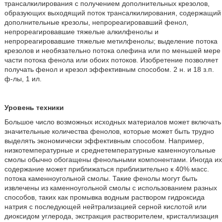
трансалкилирования с получением дополнительных крезолов,
образующих выходящий поток трансалкилирования, содержащий
дополнительные крезолы, непрореагировавший фенол,
непрореагировавшие тяжелые алкилфенолы и
непрореагировавшие тяжелые метилфенолы; выделение потока
крезолов и необязательно потока олефина или по меньшей мере
части потока фенола или обоих потоков. Изобретение позволяет
получать фенол и крезол эффективным способом. 2 н. и 18 з.п.
ф-лы, 1 ил.
Уровень техники
Большое число возможных исходных материалов может включать
значительные количества фенолов, которые может быть трудно
выделять экономически эффективным способом. Например,
низкотемпературные и среднетемпературные каменноугольные
смолы обычно обогащены фенольными компонентами. Иногда их
содержание может приближаться приблизительно к 40% масс.
потока каменноугольной смолы. Такие фенолы могут быть
извлечены из каменноугольной смолы с использованием разных
способов, таких как промывка водным раствором гидроксида
натрия с последующей нейтрализацией серной кислотой или
диоксидом углерода, экстракция растворителем, кристаллизация