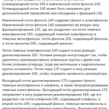
углеводородный поток 140 и извлеченный поток фенола 145.
Углеводородный поток 140 может быть направлен для
дополнительной переработки или объединен с фракцией 135.
Извлеченный поток фенола 145 содержит фенол и алкилфенолы.
Извлеченный поток фенола 145 направляют во вторую зону
фракционирования 125, где его разделяют на поток тяжелых
алкилфенолов 150, содержащий тяжелые алкилфенолы и
тяжелые метилфенолы, поток фенола 155, содержащий фенолы,
и поток крезолов 160, содержащий крезолы.
Поток тяжелых алкилфенолов 150 подают в зону реакции
деалкилирования 165. Условия реакции контролируют так, чтобы
удалялись преимущественно алкильные группы с двумя или
более атомами углерода, тогда как метильные и гидроксильные
группы оставались. Поток пара 170 подают в зону реакции
деалкилирования 165, чтобы сохранить активность катализатора.
Выходящий поток деалкилирования 175 содержит фенол,
тяжелые метилфенолы и олефины, а также непрореагировавшие
тяжелые алкил-фенолы. Выходящий поток деалкилирования 175
направляют в зону разделения деалкилирования 180, где его
разделяют на поток олефинов 185, содержащий олефины, и
второй поток 190, содержащий фенол, тяжелые метилфенолы и
непрореагировавшие тяжелые алкил-фенолы. Выходящий поток