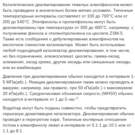
Каталитическое деалкилирование тяжелых алкилфенолов может
быть проведено в значительно более мягких условиях. Типичные
температурные интервалы составляют от 100 до 700°C или от
200 до 540°C. Этилфенолы и пропилфенолы могут быть
деалкилированы при температурах от 300 до 400°C, например, с
получением фенола и этилен/пропилена на цеолите ZSM-5.
Также есть сообщения о дебутилировании алкилфенолов на
кислотном глинистом катализаторе. Может быть использован
любой подходящий катализатор деалкилирования, в том числе,
но без ограничения, алюмосиликат, цеолиты, гамма-оксид
алюминия, оксид хрома, другие оксиды или смешанные оксиды,
или их комбинации.
Давление при деалкилировании обычно находится в интервале 1-
5 МПа(абс.). Реакции деалкилирования также можно проводить в
вакууме, например, как правило, при 50 кПа(абс.) с максимумом
20 кПа(абс.). Среднечасовая объемная скорость (WHSV) обычно
-1
находится в интервале от 1 до 5 час
.
Вода/пар могут быть поданы совместно, чтобы предотвратить
серьезную дезактивацию катализатора. Деалкилирование обычно
проводят в перегретом паре. Типичные молярные отношения
потока к алкилфенолу лежат в интервале от 0,1:1 до 10:1 или от
1:1 до 8:1.