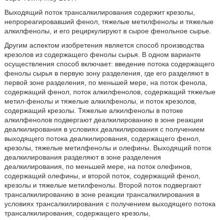
Выходящий поток трансалкилирования содержит крезолы,
непрореагировавший фенол, тяжелые метилфенолы и тяжелые
алкилфенолы, и его рециркулируют в сырое фенольное сырье.
Другим аспектом изобретения является способ производства
крезолов из содержащего фенолы сырья. В одном варианте
осуществления способ включает: введение потока содержащего
фенолы сырья в первую зону разделения, где его разделяют в
первой зоне разделения, по меньшей мере, на поток фенола,
содержащий фенол, поток алкилфенолов, содержащий тяжелые
метил-фенолы и тяжелые алкилфенолы, и поток крезолов,
содержащий крезолы. Тяжелые алкилфенолы в потоке
алкилфенолов подвергают деалкилированию в зоне реакции
деалкилирования в условиях деалкилирования с получением
выходящего потока деалкилирования, содержащего фенол,
крезолы, тяжелые метилфенолы и олефины. Выходящий поток
деалкилирования разделяют в зоне разделения
деалкилирования, по меньшей мере, на поток олефинов,
содержащий олефины, и второй поток, содержащий фенол,
крезолы и тяжелые метилфенолы. Второй поток подвергают
трансалкилированию в зоне реакции трансалкилирования в
условиях трансалкилирования с получением выходящего потока
трансалкилирования, содержащего крезолы,