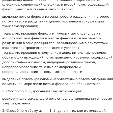
олефинов, содержащий олефины, и второй поток, содержащий
фенол, крезолы и тяжелые метилфенолы;
введение потока фенола из зоны первого разделения и второго
потока из зоны разделения деалкилирования в зону реакции
трансалкилирования;
трансалкилирование фенола и тяжелых метилфенолов из
второго потока и фенола в потоке фенола из зоны первого
разделения в зоне реакции трансалкилирования в присутствии
катализатора трансалкилирования в условиях
трансалкилирования с получением дополнительных крезолов,
образующих выходящий поток трансалкилирования, содержащий
дополнительные крезолы, непрореагировавший фенол,
непрореагировавшие тяжелые алкилфенолы и
непрореагировавшие тяжелые метилфенолы; и
выделение потока крезолов и необязательно потока олефина или
по меньшей мере части потока фенола или обоих потоков.
2. Способ по п. 1, дополнительно включающий:
рециркуляцию выходящего потока трансалкилирования в первую
зону разделения.
3. Способ по любому из пп. 1, 2, дополнительно включающий: