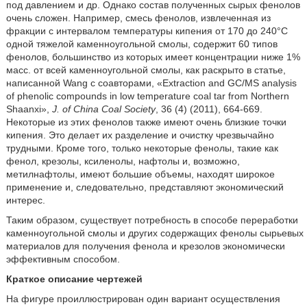
под давлением и др. Однако состав полученных сырых фенолов
очень сложен. Например, смесь фенолов, извлеченная из
фракции с интервалом температуры кипения от 170 до 240°C
одной тяжелой каменноугольной смолы, содержит 60 типов
фенолов, большинство из которых имеет концентрации ниже 1%
масс. от всей каменноугольной смолы, как раскрыто в статье,
написанной Wang с соавторами, «Extraction and GC/MS analysis
of phenolic compounds in low temperature coal tar from Northern
Shaanxi»,
J. of China Coal Society
, 36 (4) (2011), 664-669.
Некоторые из этих фенолов также имеют очень близкие точки
кипения. Это делает их разделение и очистку чрезвычайно
трудными. Кроме того, только некоторые фенолы, такие как
фенол, крезолы, ксиленолы, нафтолы и, возможно,
метилнафтолы, имеют большие объемы, находят широкое
применение и, следовательно, представляют экономический
интерес.
Таким образом, существует потребность в способе переработки
каменноугольной смолы и других содержащих фенолы сырьевых
материалов для получения фенола и крезолов экономически
эффективным способом.
Краткое описание чертежей
На фигуре проиллюстрирован один вариант осуществления