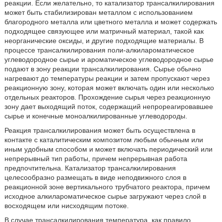
реакции. Если желательно, то катализатор трансалкилирования
может быть стабилизирован металлом с использованием
благородного металла или цветного металла и может содержать
подходящее связующее или матричный материал, такой как
неорганические оксиды, и другие подходящие материалы. В
процессе трансалкилирования поли-алкилароматическое
углеводородное сырье и ароматическое углеводородное сырье
подают в зону реакции трансалкилирования. Сырье обычно
нагревают до температуры реакции и затем пропускают через
реакционную зону, которая может включать один или несколько
отдельных реакторов. Прохождение сырья через реакционную
зону дает выходящий поток, содержащий непрореагировавшее
сырье и конечные моноалкилированные углеводороды.
Реакция трансалкилирования может быть осуществлена в
контакте с каталитическим композитом любым обычным или
иным удобным способом и может включать периодический или
непрерывный тип работы, причем непрерывная работа
предпочтительна. Катализатор трансалкилирования
целесообразно размещать в виде неподвижного слоя в
реакционной зоне вертикального трубчатого реактора, причем
исходное алкилароматическое сырье загружают через слой в
восходящем или нисходящим потоке.
В случае трансалкилирования температура, как правило,