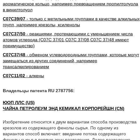
ароматическое кольцо, например превращением пропилтолуола
в винилтолуол
C07C39/07
- только с метильными группами в качестве алкильных
групп, например крезолы, ксиленолы
C07C37/50
- реакциями, протекающими с уменьшением числа
атомов углерода (C07C 37/01,C07C 37/08,C07C 37/48 имеют
преимущество)
C07C37/48
- обменом углеводородными группами, которые могут
замещаться из других соединений, например
трансалкилированием
C07C11/02
- алкены
Владельцы патента RU 2787756:
ЮОП ЛЛС (US)
ЧАЙНА ПЕТРОЛЕУМ ЭНД КЕМИКАЛ КОРПОРЕЙШН (CN)
Изобретение относится к двум вариантам способа производства
крезолов из содержащего фенолы сырья. По одному из
вариантов способ включает: введение потока содержащего
фенолы сырья в первую зону разделения. Далее разделение