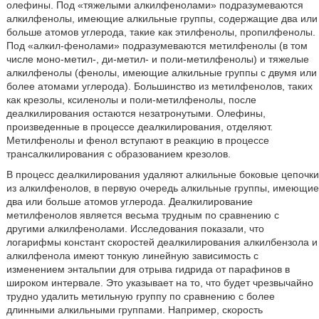
олефины. Под «тяжелыми алкилфенолами» подразумеваются
алкилфенолы, имеющие алкильные группы, содержащие два или
больше атомов углерода, такие как этилфенолы, пропилфенолы.
Под «алкил-фенолами» подразумеваются метилфенолы (в том
числе моно-метил-, ди-метил- и поли-метилфенолы) и тяжелые
алкилфенолы (фенолы, имеющие алкильные группы с двумя или
более атомами углерода). Большинство из метилфенолов, таких
как крезолы, ксиленолы и поли-метилфенолы, после
деалкилирования остаются незатронутыми. Олефины,
произведенные в процессе деалкилирования, отделяют.
Метилфенолы и фенол вступают в реакцию в процессе
трансалкилирования с образованием крезолов.
В процесс деалкилирования удаляют алкильные боковые цепочки
из алкилфенолов, в первую очередь алкильные группы, имеющие
два или больше атомов углерода. Деалкилирование
метилфенолов является весьма трудным по сравнению с
другими алкилфенолами. Исследования показали, что
логарифмы констант скоростей деалкилирования алкилбензола и
алкилфенола имеют тонкую линейную зависимость с
изменением энтальпии для отрыва гидрида от парафинов в
широком интервале. Это указывает на то, что будет чрезвычайно
трудно удалить метильную группу по сравнению с более
длинными алкильными группами. Например, скорость