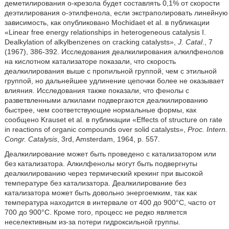
деметилирования o-крезола будет составлять 0,1% от скорости
деэтилирования o-этилфенола, если экстраполировать линейную
зависимость, как опубликовано Mochidaet еt al. в публикации
«Linear free energy relationships in heterogeneous catalysis I.
Dealkylation of alkylbenzenes on cracking catalysts»,
J. Catal
., 7
(1967), 386-392. Исследования деалкилирования алкилфенолов
на кислотном катализаторе показали, что скорость
деалкилирования выше с пропильной группой, чем с этильной
группой, но дальнейшее удлинение цепочки более не оказывает
влияния. Исследования также показали, что фенолы с
разветвленными алкилами подвергаются деалкилированию
быстрее, чем соответствующие нормальные формы, как
сообщено Krauset et al. в публикации «Effects of structure on rate
in reactions of organic compounds over solid catalysts»,
Proc. Intern.
Congr. Catalysis
, 3rd, Amsterdam, 1964, p. 557.
Деалкилирование может быть проведено с катализатором или
без катализатора. Алкилфенолы могут быть подвергнуты
деалкилированию через термический крекинг при высокой
температуре без катализатора. Деалкилирование без
катализатора может быть довольно энергоемким, так как
температура находится в интервале от 400 до 900°C, часто от
700 до 900°C. Кроме того, процесс не редко является
неселективным из-за потери гидроксильной группы.