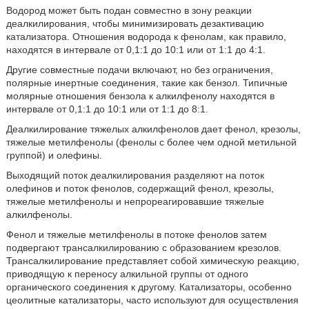
Водород может быть подан совместно в зону реакции
деалкилирования, чтобы минимизировать дезактивацию
катализатора. Отношения водорода к фенолам, как правило,
находятся в интервале от 0,1:1 до 10:1 или от 1:1 до 4:1.
Другие совместные подачи включают, но без ограничения,
полярные инертные соединения, такие как бензол. Типичные
молярные отношения бензола к алкилфенолу находятся в
интервале от 0,1:1 до 10:1 или от 1:1 до 8:1.
Деалкилирование тяжелых алкилфенолов дает фенол, крезолы,
тяжелые метилфенолы (фенолы с более чем одной метильной
группой) и олефины.
Выходящий поток деалкилирования разделяют на поток
олефинов и поток фенолов, содержащий фенол, крезолы,
тяжелые метилфенолы и непрореагировавшие тяжелые
алкилфенолы.
Фенол и тяжелые метилфенолы в потоке фенолов затем
подвергают трансалкилированию с образованием крезолов.
Трансалкилирование представляет собой химическую реакцию,
приводящую к переносу алкильной группы от одного
органического соединения к другому. Катализаторы, особенно
цеолитные катализаторы, часто используют для осуществления