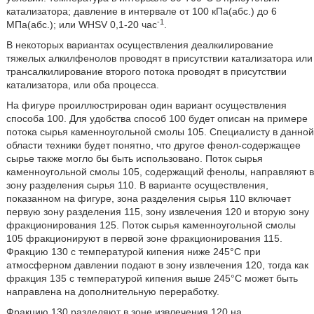
катализатора; давление в интервале от 100 кПа(абс.) до 6
-1
МПа(абс.); или WHSV 0,1-20 час
.
В некоторых вариантах осуществления деалкилирование
тяжелых алкилфенолов проводят в присутствии катализатора или
трансалкилирование второго потока проводят в присутствии
катализатора, или оба процесса.
На фигуре проиллюстрирован один вариант осуществления
способа 100. Для удобства способ 100 будет описан на примере
потока сырья каменноугольной смолы 105. Специалисту в данной
области техники будет понятно, что другое фенол-содержащее
сырье также могло бы быть использовано. Поток сырья
каменноугольной смолы 105, содержащий фенолы, направляют в
зону разделения сырья 110. В варианте осуществления,
показанном на фигуре, зона разделения сырья 110 включает
первую зону разделения 115, зону извлечения 120 и вторую зону
фракционирования 125. Поток сырья каменноугольной смолы
105 фракционируют в первой зоне фракционирования 115.
Фракцию 130 с температурой кипения ниже 245°C при
атмосферном давлении подают в зону извлечения 120, тогда как
фракция 135 с температурой кипения выше 245°C может быть
направлена на дополнительную переработку.
Фракцию 130 разделяют в зоне извлечения 120 на