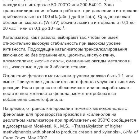
находится в интервале 50-700°C или 200-540°C. Зона
трансалкилирования обычно работает при давлении в интервале
приблизительно от 100 кПа(абс.) до 6 мПа(a). Среднечасовая
объемная скорость (WHSV) обычно лежит в интервале от 0,1 до
-1
-1
20 час
или от 0,1 до 10 час
.
Катализатор, как правило, выбирают так, чтобы он имел
относительно высокую стабильность при высоком уровне
активности. Подходящие катализаторы трансалкилирования
включают, но без ограничения, цеолиты, кислую глину,
алюмосиликат, кислые смолы, смешанные оксиды металлов и
т.п., известные в данной области техники.
Отношение фенола к метильным группам должно быть 1:1 или
выше. Присутствие дополнительного фенола улучшает кинетику
реакции. Если процесс не обеспечивает или не вырабатывает
достаточное количество фенола, может потребоваться
добавление свежего фенола.
Например, о трансалкилировании тяжелых метилфенолов с
фенолами для производства крезолов и ксиленолов на
цеолитном катализаторе при приблизительно 350°C сообщается
в диссертации Moeketsi, K., M.S., «Transalkylation of higher
methylphenols with phenol to produce cresols and xylenols»,
Univ. of
Cape Town
, May 2007.