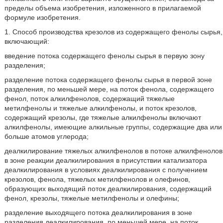
пределы объема изобретения, изложенного в прилагаемой
формуле изобретения.
1. Способ производства крезолов из содержащего фенолы сырья,
включающий:
введение потока содержащего фенолы сырья в первую зону
разделения;
разделение потока содержащего фенолы сырья в первой зоне
разделения, по меньшей мере, на поток фенола, содержащего
фенол, поток алкилфенолов, содержащий тяжелые
метилфенолы и тяжелые алкилфенолы, и поток крезолов,
содержащий крезолы, где тяжелые алкилфенолы включают
алкилфенолы, имеющие алкильные группы, содержащие два или
больше атомов углерода;
деалкилирование тяжелых алкилфенолов в потоке алкилфенолов
в зоне реакции деалкилирования в присутствии катализатора
деалкилирования в условиях деалкилирования с получением
крезолов, фенола, тяжелых метилфенолов и олефинов,
образующих выходящий поток деалкилирования, содержащий
фенол, крезолы, тяжелые метилфенолы и олефины;
разделение выходящего потока деалкилирования в зоне
разделения деалкилирования, по меньшей мере, на поток