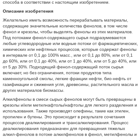
способа в соответствии с настоящим изобретением.
Описание изобретения
Желательно иметь возможность перерабатывать материалы,
содержащие значительные количества фенолов, в том числе
фенол и крезолы, чтобы выделять фенолы из этих материалов.
Под потоками фенол-содержащего сырья подразумеваются
любые углеводородные или водные потоки от фармацевтических,
химических или нефтяных процессов, которые содержат фенолы
в интервале от 0,1 до 100% масс., или от 0,1 до 80%, или от 0,1
до 60%, или от 0,1 до 40%, или от 1 до 40%, или от 5 до 40%, или
от 5 до 30%. Подходящий фенол-содержащий поток сырья
включает, но без ограничения, потоки продуктов типа
каменноугольной смолы, легкие фракции нефти, био-нефть от
газификации и сжижения угля, древесины, растительного масла и
других материалов биомассы.
Алкилфенолы в смеси сырых фенолов могут быть превращены в
крезолы и/или метилнафтолы/нафтолы для легкого разделения и
использования. Также производят олефины, такие как этилен,
пропилен и бутены. Это происходит в результате сочетания
процессов деалкилирования и трансалкилирования. Процесс
деалкилирования предназначен для превращения тяжелых
алкил-фенолов в потоке алкилфенолов в фенол, метилфенолы и