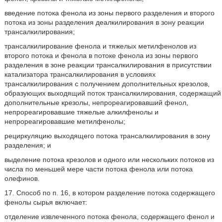
введение потока фенола из зоны первого разделения и второго
потока из зоны разделения деалкилирования в зону реакции
трансалкилирования;
трансалкилирование фенола и тяжелых метилфенолов из
второго потока и фенола в потоке фенола из зоны первого
разделения в зоне реакции трансалкилирования в присутствии
катализатора трансалкилирования в условиях
трансалкилирования с получением дополнительных крезолов,
образующих выходящий поток трансалкилирования, содержащий
дополнительные крезолы, непрореагировавший фенол,
непрореагировавшие тяжелые алкилфенолы и
непрореагировавшие метилфенолы;
рециркуляцию выходящего потока трансалкилирования в зону
разделения; и
выделение потока крезолов и одного или нескольких потоков из
числа по меньшей мере части потока фенола или потока
олефинов.
17. Способ по п. 16, в котором разделение потока содержащего
фенолы сырья включает:
отделение извлеченного потока фенола, содержащего фенол и