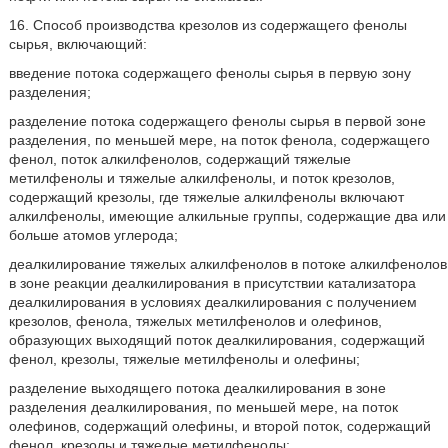
16. Способ производства крезолов из содержащего фенолы
сырья, включающий:
введение потока содержащего фенолы сырья в первую зону
разделения;
разделение потока содержащего фенолы сырья в первой зоне
разделения, по меньшей мере, на поток фенола, содержащего
фенол, поток алкилфенолов, содержащий тяжелые
метилфенолы и тяжелые алкилфенолы, и поток крезолов,
содержащий крезолы, где тяжелые алкилфенолы включают
алкилфенолы, имеющие алкильные группы, содержащие два или
больше атомов углерода;
деалкилирование тяжелых алкилфенолов в потоке алкилфенолов
в зоне реакции деалкилирования в присутствии катализатора
деалкилирования в условиях деалкилирования с получением
крезолов, фенола, тяжелых метилфенолов и олефинов,
образующих выходящий поток деалкилирования, содержащий
фенол, крезолы, тяжелые метилфенолы и олефины;
разделение выходящего потока деалкилирования в зоне
разделения деалкилирования, по меньшей мере, на поток
олефинов, содержащий олефины, и второй поток, содержащий
фенол, крезолы и тяжелые метилфенолы;