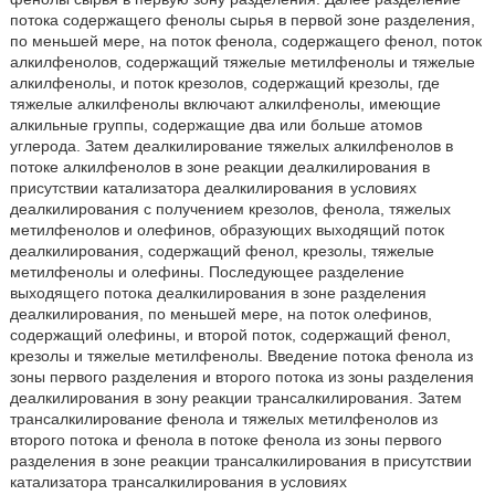
потока содержащего фенолы сырья в первой зоне разделения,
по меньшей мере, на поток фенола, содержащего фенол, поток
алкилфенолов, содержащий тяжелые метилфенолы и тяжелые
алкилфенолы, и поток крезолов, содержащий крезолы, где
тяжелые алкилфенолы включают алкилфенолы, имеющие
алкильные группы, содержащие два или больше атомов
углерода. Затем деалкилирование тяжелых алкилфенолов в
потоке алкилфенолов в зоне реакции деалкилирования в
присутствии катализатора деалкилирования в условиях
деалкилирования с получением крезолов, фенола, тяжелых
метилфенолов и олефинов, образующих выходящий поток
деалкилирования, содержащий фенол, крезолы, тяжелые
метилфенолы и олефины. Последующее разделение
выходящего потока деалкилирования в зоне разделения
деалкилирования, по меньшей мере, на поток олефинов,
содержащий олефины, и второй поток, содержащий фенол,
крезолы и тяжелые метилфенолы. Введение потока фенола из
зоны первого разделения и второго потока из зоны разделения
деалкилирования в зону реакции трансалкилирования. Затем
трансалкилирование фенола и тяжелых метилфенолов из
второго потока и фенола в потоке фенола из зоны первого
разделения в зоне реакции трансалкилирования в присутствии
катализатора трансалкилирования в условиях