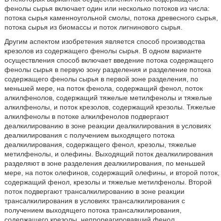
фенолы сырья включает один или несколько потоков из числа:
потока сырья каменноугольной смолы, потока древесного сырья,
потока сырья из биомассы и поток лигнинового сырья.
Другим аспектом изобретения является способ производства
крезолов из содержащего фенолы сырья. В одном варианте
осуществления способ включает введение потока содержащего
фенолы сырья в первую зону разделения и разделение потока
содержащего фенолы сырья в первой зоне разделения, по
меньшей мере, на поток фенола, содержащий фенол, поток
алкилфенолов, содержащий тяжелые метилфенолы и тяжелые
алкилфенолы, и поток крезолов, содержащий крезолы. Тяжелые
алкилфенолы в потоке алкилфенолов подвергают
деалкилированию в зоне реакции деалкилирования в условиях
деалкилирования с получением выходящего потока
деалкилирования, содержащего фенол, крезолы, тяжелые
метилфенолы, и олефины. Выходящий поток деалкилирования
разделяют в зоне разделения деалкилирования, по меньшей
мере, на поток олефинов, содержащий олефины, и второй поток,
содержащий фенол, крезолы и тяжелые метилфенолы. Второй
поток подвергают трансалкилированию в зоне реакции
трансалкилирования в условиях трансалкилирования с
получением выходящего потока трансалкилирования,
содержащего крезолы, непрореагировавший фенол,