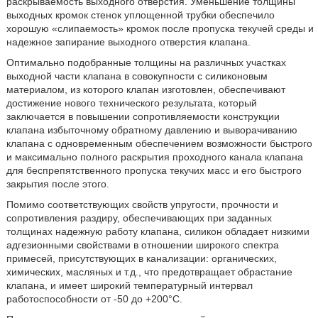
раскрываемость выходного отверстия. Уменьшение толщины
выходных кромок стенок уплощенной трубки обеспечило
хорошую «слипаемость» кромок после пропуска текучей среды и
надежное запирание выходного отверстия клапана.
Оптимально подобранные толщины на различных участках
выходной части клапана в совокупности с силиконовым
материалом, из которого клапан изготовлен, обеспечивают
достижение нового технического результата, который
заключается в повышении сопротивляемости конструкции
клапана избыточному обратному давлению и выворачиванию
клапана с одновременным обеспечением возможности быстрого
и максимально полного раскрытия проходного канала клапана
для беспрепятственного пропуска текучих масс и его быстрого
закрытия после этого.
Помимо соответствующих свойств упругости, прочности и
сопротивления раздиру, обеспечивающих при заданных
толщинах надежную работу клапана, силикон обладает низкими
адгезионными свойствами в отношении широкого спектра
примесей, присутствующих в канализации: органических,
химических, масляных и т.д., что предотвращает обрастание
клапана, и имеет широкий температурный интервал
работоспособности от -50 до +200°С.