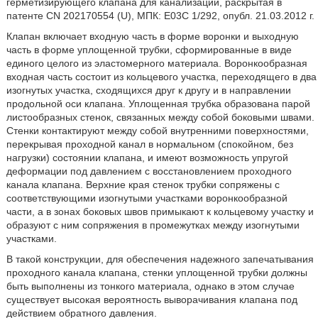
герметизирующего клапана для канализации, раскрытая в
патенте CN 202170554 (U), МПК: Е03С 1/292, опубл. 21.03.2012 г.
Клапан включает входную часть в форме воронки и выходную
часть в форме уплощенной трубки, сформированные в виде
единого целого из эластомерного материала. Воронкообразная
входная часть состоит из кольцевого участка, переходящего в два
изогнутых участка, сходящихся друг к другу и в направлении
продольной оси клапана. Уплощенная трубка образована парой
листообразных стенок, связанных между собой боковыми швами.
Стенки контактируют между собой внутренними поверхностями,
перекрывая проходной канал в нормальном (спокойном, без
нагрузки) состоянии клапана, и имеют возможность упругой
деформации под давлением с восстановлением проходного
канала клапана. Верхние края стенок трубки сопряжены с
соответствующими изогнутыми участками воронкообразной
части, а в зонах боковых швов примыкают к кольцевому участку и
образуют с ним сопряжения в промежутках между изогнутыми
участками.
В такой конструкции, для обеспечения надежного запечатывания
проходного канала клапана, стенки уплощенной трубки должны
быть выполнены из тонкого материала, однако в этом случае
существует высокая вероятность выворачивания клапана под
действием обратного давления.