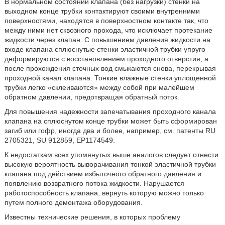
В нормальном состоянии клапана (без нагрузки) стенки на
выходном конце трубки контактируют своими внутренними
поверхностями, находятся в поверхностном контакте так, что
между ними нет сквозного прохода, что исключает протекание
жидкости через клапан. С повышением давления жидкости на
входе клапана сплюснутые стенки эластичной трубки упруго
деформируются с восстановлением проходного отверстия, а
после прохождения сточных вод смыкаются снова, перекрывая
проходной канал клапана. Тонкие влажные стенки уплощенной
трубки легко «склеиваются» между собой при малейшем
обратном давлении, предотвращая обратный поток.
Для повышения надежности запечатывания проходного канала
клапана на сплюснутом конце трубки может быть сформирован
загиб или гофр, иногда два и более, например, см. патенты RU
2705321, SU 912859, ЕР1174549.
К недостаткам всех упомянутых выше аналогов следует отнести
высокую вероятность выворачивания тонкой эластичной трубки
клапана под действием избыточного обратного давления и
появлению возвратного потока жидкости. Нарушается
работоспособность клапана, вернуть которую можно только
путем полного демонтажа оборудования.
Известны технические решения, в которых проблему