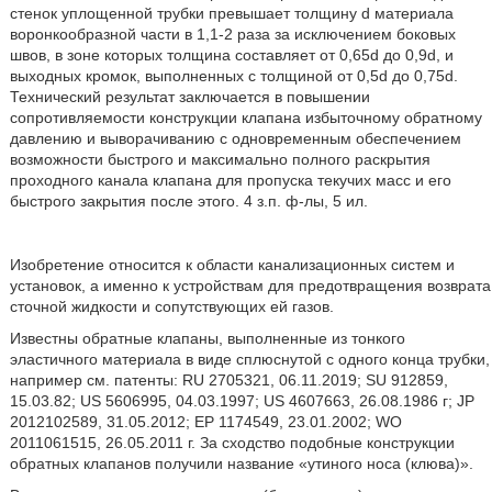
стенок уплощенной трубки превышает толщину d материала
воронкообразной части в 1,1-2 раза за исключением боковых
швов, в зоне которых толщина составляет от 0,65d до 0,9d, и
выходных кромок, выполненных с толщиной от 0,5d до 0,75d.
Технический результат заключается в повышении
сопротивляемости конструкции клапана избыточному обратному
давлению и выворачиванию с одновременным обеспечением
возможности быстрого и максимально полного раскрытия
проходного канала клапана для пропуска текучих масс и его
быстрого закрытия после этого. 4 з.п. ф-лы, 5 ил.
Изобретение относится к области канализационных систем и
установок, а именно к устройствам для предотвращения возврата
сточной жидкости и сопутствующих ей газов.
Известны обратные клапаны, выполненные из тонкого
эластичного материала в виде сплюснутой с одного конца трубки,
например см. патенты: RU 2705321, 06.11.2019; SU 912859,
15.03.82; US 5606995, 04.03.1997; US 4607663, 26.08.1986 г; JP
2012102589, 31.05.2012; ЕР 1174549, 23.01.2002; WO
2011061515, 26.05.2011 г. За сходство подобные конструкции
обратных клапанов получили название «утиного носа (клюва)».