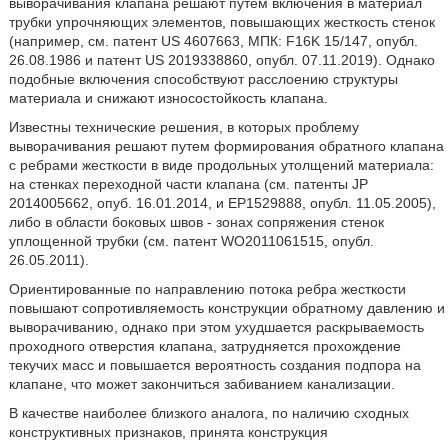
выворачивания клапана решают путем включения в материал
трубки упрочняющих элементов, повышающих жесткость стенок
(например, см. патент US 4607663, МПК: F16K 15/147, опубл.
26.08.1986 и патент US 2019338860, опубл. 07.11.2019). Однако
подобные включения способствуют расслоению структуры
материала и снижают износостойкость клапана.
Известны технические решения, в которых проблему
выворачивания решают путем формирования обратного клапана
с ребрами жесткости в виде продольных утолщений материала:
на стенках переходной части клапана (см. патенты JP
2014005662, опуб. 16.01.2014, и ЕР1529888, опубл. 11.05.2005),
либо в области боковых швов - зонах сопряжения стенок
уплощенной трубки (см. патент WO2011061515, опубл.
26.05.2011).
Ориентированные по направлению потока ребра жесткости
повышают сопротивляемость конструкции обратному давлению и
выворачиванию, однако при этом ухудшается раскрываемость
проходного отверстия клапана, затрудняется прохождение
текучих масс и повышается вероятность создания подпора на
клапане, что может закончиться забиванием канализации.
В качестве наиболее близкого аналога, по наличию сходных
конструктивных признаков, принята конструкция