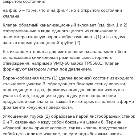
закрытом состоянии;
на фиг. 5 – то же, что и на фиг. 4, но в открытом состоянии
клапана.
Клапан обратный канализационный включает (см. фиг. 1 и 2)
отформованные в виде единого целого из силиконового
эластомера входную воронкообразную часть (1) и выходную
часть в форме уплощенной трубки (2).
В качестве материала для изготовления клапана может быть
использована силиконовая резиновая смесь горячего
отверждения, например VMQ-60 марки ТР55601. Клапан
формируют методом литья под давлением.
Воронкообразная часть (1) (далее воронка) состоит из входного
кольцевого участка 3, образующего боковую стенку воронки,
переходящего в два, формирующих дно воронки изогнутых
участка 4 и 5, сходящихся друг к другу и в направлении
продольной оси клапана, каждый из которых выполнен в форме
фрагмента конусной поверхности.
Уплощенная трубка (2) образована парой листообразных стенок
6 и 7, связанных между собой боковыми швами 8. Термин
«боковой шов» принят условно, так как клапан представляет
собой цельнолитое изделие, по сути под «боковым швом»