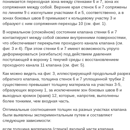
понимается переходная зона между стенками 6 и 7, зона их
сопряжения между собой. Верхние края стенок 6 и 7 сопряжены
по линиям 9 с изогнутыми участками 4 и 5, соответственно, а в
зонах боковых швов 8 примыкают к кольцевому участку 3 и
образуют с ним сопряжения-переходы 10 (см. фиг. 1).
В нормальном (спокойном) состоянии клапана стенки 6 и 7
контактируют между собой своими внутренними поверхностями,
что обеспечивает перекрытие проходного канала клапана (см.
фиг. 3 и 4). При этом стенки 6 и 7 имеют возможность упруго
деформироваться (изгибаться) под действием давления
поступающей в воронку 1 текучей среды с восстановлением
проходного канала 11 клапана (см. фиг. 5).
Как можно видеть на фиг. 3, иллюстрирующей продольный разрез
обратного клапана, толщина стенок 6 и 7 уплощенной трубки 2
существенно превышает толщину материала на участках 3-5,
образующих воронку 1, за исключением зон боковых швов 8 и
выходных кромок (краев) 12, которые, напротив, выполнены
более тонкими, чем входная часть.
Оптимальные соотношения толщин на разных участках клапана
были выявлены экспериментальным путем и составляют
следующие зависимости:
если толщина материала (стенок) входной части клапана