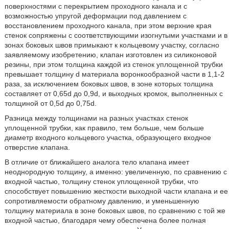
поверхностями с перекрытием проходного канала и с
возможностью упругой деформации под давлением с
восстановлением проходного канала, при этом верхние края
стенок сопряжены с соответствующими изогнутыми участками и в
зонах боковых швов примыкают к кольцевому участку, согласно
заявляемому изобретению, клапан изготовлен из силиконовой
резины, при этом толщина каждой из стенок уплощенной трубки
превышает толщину d материала воронкообразной части в 1,1-2
раза, за исключением боковых швов, в зоне которых толщина
составляет от 0,65d до 0,9d, и выходных кромок, выполненных с
толщиной от 0,5d до 0,75d.
Разница между толщинами на разных участках стенок
уплощенной трубки, как правило, тем больше, чем больше
диаметр входного кольцевого участка, образующего входное
отверстие клапана.
В отличие от ближайшего аналога тело клапана имеет
неоднородную толщину, а именно: увеличенную, по сравнению с
входной частью, толщину стенок уплощенной трубки, что
способствует повышению жесткости выходной части клапана и ее
сопротивляемости обратному давлению, и уменьшенную
толщину материала в зоне боковых швов, по сравнению с той же
входной частью, благодаря чему обеспечена более полная