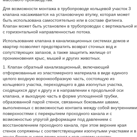
Для возможности монтажа в трубопроводе кольцевой участок 3
клапана насаживается на установочную втулку, которая может
быть использована самостоятельно или в составе фитинга.
Клапан может быть установлен в трубопроводах с вертикальной и
с горизонтальной направленностью потока.
Использование клапана в канализационных системах домов и
квартир позволяет предотвратить возврат сточных вод и
сопутствующих запахов, а также защитить жилище от
проникновения крыс, мышей и других животных.
1. Клапан обратный канализационный, включающий
отформованные из эластомерного материала в виде единого
целого входную воронкообразную часть, состоящую из
кольцевого участка, переходящего в два изогнутых участка,
сходящихся друг к другу и в направлении к продольной оси
клапана, и выходную часть в форме уплощенной трубки,
образованной парой стенок, связанных боковыми швами,
выполненных с возможностью контакта между собой внутренними
поверхностями с перекрытием проходного канала
и с
возможностью упругой деформации под давлением с
восстановлением проходного канала,
при этом
верхние края
стенок сопряжены с соответствующими изогнутыми участками и в
зонах боковых швов примыкают к кольцевому участку,