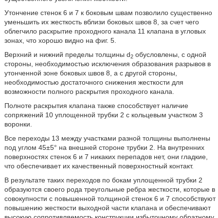
Утончение стенок 6 и 7 к боковым швам позволило существенно
уменьшить их жесткость вблизи боковых швов 8, за счет чего
облегчило раскрытие проходного канала 11 клапана в угловых
зонах, что хорошо видно на фиг. 5.
Верхний и нижний пределы толщины d
обусловлены, с одной
2
стороны, необходимостью исключения образования разрывов в
утонченной зоне боковых швов 8, а с другой стороны,
необходимостью достаточного снижения жесткости для
возможности полного раскрытия проходного канала.
Полноте раскрытия клапана также способствует наличие
сопряжений 10 уплощенной трубки 2 с кольцевым участком 3
воронки.
Все переходы 13 между участками разной толщины выполнены
под углом 45±5° на внешней стороне трубки 2. На внутренних
поверхностях стенок 6 и 7 никаких перепадов нет, они гладкие,
что обеспечивает их качественный поверхностный контакт.
В результате таких переходов по бокам уплощенной трубки 2
образуются своего рода треугольные ребра жесткости, которые в
совокупности с повышенной толщиной стенок 6 и 7 способствуют
повышению жесткости выходной части клапана и обеспечивают
высокую сопротивляемость конструкции избыточному обратному