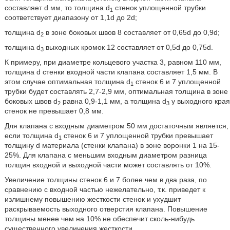
составляет d мм, то толщина d
стенок уплощенной трубки
1
соответствует диапазону от 1,1d до 2d;
толщина d
в зоне боковых швов 8 составляет от 0,65d до 0,9d;
2
толщина d
выходных кромок 12 составляет от 0,5d до 0,75d.
3
К примеру, при диаметре кольцевого участка 3, равном 110 мм,
толщина d стенки входной части клапана составляет 1,5 мм. В
этом случае оптимальная толщина d
стенок 6 и 7 уплощенной
1
трубки будет составлять 2,7-2,9 мм, оптимальная толщина в зоне
боковых швов d
равна 0,9-1,1 мм, а толщина d
у выходного края
2
3
стенок не превышает 0,8 мм.
Для клапана с входным диаметром 50 мм достаточным является,
если толщина d
стенок 6 и 7 уплощенной трубки превышает
1
толщину d материала (стенки клапана) в зоне воронки 1 на 15-
25%. Для клапана с меньшим входным диаметром разница
толщин входной и выходной части может составлять от 10%.
Увеличение толщины стенок 6 и 7 более чем в два раза, по
сравнению с входной частью нежелательно, т.к. приведет к
излишнему повышению жесткости стенок и ухудшит
раскрываемость выходного отверстия клапана. Повышение
толщины менее чем на 10% не обеспечит сколь-нибудь
существенного увеличения жесткости.