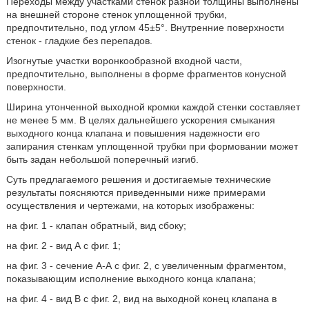
Переходы между участками стенок разной толщины выполнены
на внешней стороне стенок уплощенной трубки,
предпочтительно, под углом 45±5°. Внутренние поверхности
стенок - гладкие без перепадов.
Изогнутые участки воронкообразной входной части,
предпочтительно, выполнены в форме фрагментов конусной
поверхности.
Ширина утонченной выходной кромки каждой стенки составляет
не менее 5 мм. В целях дальнейшего ускорения смыкания
выходного конца клапана и повышения надежности его
запирания стенкам уплощенной трубки при формовании может
быть задан небольшой поперечный изгиб.
Суть предлагаемого решения и достигаемые технические
результаты поясняются приведенными ниже примерами
осуществления и чертежами, на которых изображены:
на фиг. 1 - клапан обратный, вид сбоку;
на фиг. 2 - вид А с фиг. 1;
на фиг. 3 - сечение А-А с фиг. 2, с увеличенным фрагментом,
показывающим исполнение выходного конца клапана;
на фиг. 4 - вид В с фиг. 2, вид на выходной конец клапана в