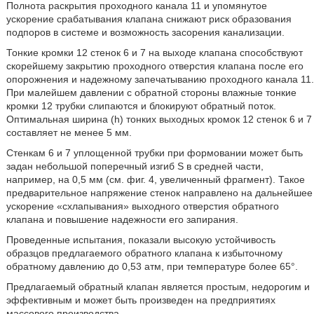
Полнота раскрытия проходного канала 11 и упомянутое
ускорение срабатывания клапана снижают риск образования
подпоров в системе и возможность засорения канализации.
Тонкие кромки 12 стенок 6 и 7 на выходе клапана способствуют
скорейшему закрытию проходного отверстия клапана после его
опорожнения и надежному запечатыванию проходного канала 11.
При малейшем давлении с обратной стороны влажные тонкие
кромки 12 трубки слипаются и блокируют обратный поток.
Оптимальная ширина (h) тонких выходных кромок 12 стенок 6 и 7
составляет не менее 5 мм.
Стенкам 6 и 7 уплощенной трубки при формовании может быть
задан небольшой поперечный изгиб S в средней части,
например, на 0,5 мм (см. фиг. 4, увеличенный фрагмент). Такое
предварительное напряжение стенок направлено на дальнейшее
ускорение «схлапывания» выходного отверстия обратного
клапана и повышение надежности его запирания.
Проведенные испытания, показали высокую устойчивость
образцов предлагаемого обратного клапана к избыточному
обратному давлению до 0,53 атм, при температуре более 65°.
Предлагаемый обратный клапан является простым, недорогим и
эффективным и может быть произведен на предприятиях
массового производства.