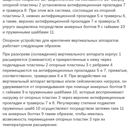
опорной пластины 2 установлена антифрикционная прокладка 7
и траверса 8. При этом вся система, состоящая из опорной
пластины 3, нижних антифрикционной прокладки 5 и траверсы 6,
а также, верхних антифрикционной прокладки 7 и траверсы 8,
упруго защемлена посредством анкерных болтов 9 с гайками 10
и пружинными шайбами 11.
Опорное устройство для крепления вертикальных аппаратов
работает следующим образом.
При разогреве (охлаждении) вертикального аппарата корпус 1
расширяется (сжимается) и прикрепленные к нему через
подкладные пластины 2 опорные пластины 3 с ребрами 4
перемещаются на антифрикционных прокладках 5 и 7, прижатые,
соответственно, траверсами 6 и 8. При воздействии на
вертикальный аппарат ветровых и/или сейсмических нагрузок, он
удерживается от опрокидывания при помощи анкерных болтов 9
с гайками 9 и пружинными шайбами 10, которые воспринимают
нагрузку от опорных пластин 3 через верхние антифрикционные
прокладки и траверсы 7 и 8. Регулировку степени поджатия
пружинных шайб 10 осуществляют посредством затяжки гаек 11
на анкерных болтах 9 таким образом, чтобы имелась
возможность перемещения опорных пластин 3 при их
температурном расширении.