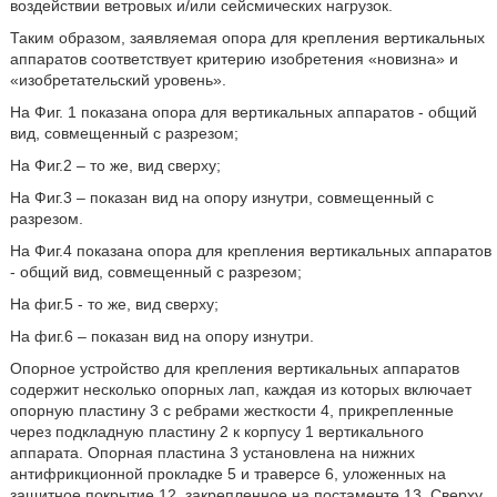
воздействии ветровых и/или сейсмических нагрузок.
Таким образом, заявляемая опора для крепления вертикальных
аппаратов соответствует критерию изобретения «новизна» и
«изобретательский уровень».
На Фиг. 1 показана опора для вертикальных аппаратов - общий
вид, совмещенный с разрезом;
На Фиг.2 – то же, вид сверху;
На Фиг.3 – показан вид на опору изнутри, совмещенный с
разрезом.
На Фиг.4 показана опора для крепления вертикальных аппаратов
- общий вид, совмещенный с разрезом;
На фиг.5 - то же, вид сверху;
На фиг.6 – показан вид на опору изнутри.
Опорное устройство для крепления вертикальных аппаратов
содержит несколько опорных лап, каждая из которых включает
опорную пластину 3 с ребрами жесткости 4, прикрепленные
через подкладную пластину 2 к корпусу 1 вертикального
аппарата. Опорная пластина 3 установлена на нижних
антифрикционной прокладке 5 и траверсе 6, уложенных на
защитное покрытие 12, закрепленное на постаменте 13. Сверху