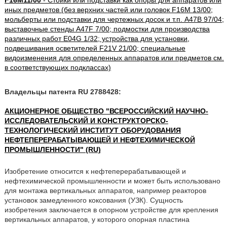
F16M11/00
- Стойки или подставки как опоры для аппаратов или
иных предметов (без верхних частей или головок F16M 13/00;
мольберты или подставки для чертежных досок и т.п. A47B 97/04;
выставочные стенды A47F 7/00; подмостки для производства
различных работ E04G 1/32; устройства для установки,
подвешивания осветителей F21V 21/00; специальные
видоизменения для определенных аппаратов или предметов см.
в соответствующих подклассах)
Владельцы патента RU 2788428:
АКЦИОНЕРНОЕ ОБЩЕСТВО "ВСЕРОССИЙСКИЙ НАУЧНО-
ИССЛЕДОВАТЕЛЬСКИЙ И КОНСТРУКТОРСКО-
ТЕХНОЛОГИЧЕСКИЙ ИНСТИТУТ ОБОРУДОВАНИЯ
НЕФТЕПЕРЕРАБАТЫВАЮЩЕЙ И НЕФТЕХИМИЧЕСКОЙ
ПРОМЫШЛЕННОСТИ" (RU)
Изобретение относится к нефтеперерабатывающей и
нефтехимической промышленности и может быть использовано
для монтажа вертикальных аппаратов, например реакторов
установок замедленного коксования (УЗК). Сущность
изобретения заключается в опорном устройстве для крепления
вертикальных аппаратов, у которого опорная пластина