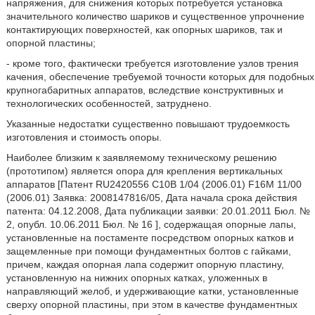
напряжения, для снижения которых потребуется установка
значительного количество шариков и существенное упрочнение
контактирующих поверхностей, как опорных шариков, так и
опорной пластины;
- кроме того, фактически требуется изготовление узлов трения
качения, обеспечение требуемой точности которых для подобных
крупногабаритных аппаратов, вследствие конструктивных и
технологических особенностей, затруднено.
Указанные недостатки существенно повышают трудоемкость
изготовления и стоимость опоры.
Наиболее близким к заявляемому техническому решению
(прототипом) является опора для крепления вертикальных
аппаратов [Патент RU2420556 C10B 1/04 (2006.01) F16M 11/00
(2006.01) Заявка: 2008147816/05, Дата начала срока действия
патента: 04.12.2008, Дата публикации заявки: 20.01.2011 Бюл. №
2, опубл. 10.06.2011 Бюл. № 16 ], содержащая опорные лапы,
установленные на постаменте посредством опорных катков и
защемленные при помощи фундаментных болтов с гайками,
причем, каждая опорная лапа содержит опорную пластину,
установленную на нижних опорных катках, уложенных в
направляющий желоб, и удерживающие катки, установленные
сверху опорной пластины, при этом в качестве фундаментных