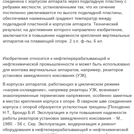
соединена с корпусом аппарата через подкладную пластину с
ребрами жесткости, установленными так, что их сечение
постепенно увеличивается по высоте подкладной пластины,
обеспечивая наименьший градиент температур между
подкладной пластиной и корпусом аппарата. Технический
результат, на достижение которого направлено изобретение,
заключается в повышении надежности крепления вертикальных
аппаратов на плавающей опоре. 2 з.п. ф-лы, 6 ил.
Изобретение относится к нефтеперерабатывающей и
нефтехимической промышленности и может быть использовано
для монтажа вертикальных аппаратов, например, реакторов
установок замедленного коксования (УЗК).
В корпусах аппаратов, работающих в циклическом режиме
«нагрев-охлаждение», например реакторы УЗК, возникают
знакопеременные термические напряжения, особенно заметные
в местах крепления корпуса к опоре. В сварном шве соединения
корпуса с опорой образуются усталостные трещины [Походенко
Н.Т., Брондз Б.И. Эксплуатация и пути повышения надежности
работы реакторов установок замедленного коксования. - М.,
1980. - 56 с. Сер. Эксплуатация, модернизация и ремонт
оборудования в нефтеперерабатывающей и нефтехимической