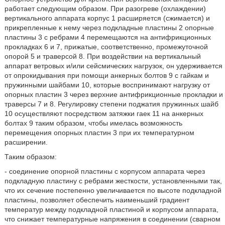
работает следующим образом. При разогреве (охлаждении)
вертикального аппарата корпус 1 расширяется (сжимается) и
прикрепленные к нему через подкладные пластины 2 опорные
пластины 3 с ребрами 4 перемещаются на антифрикционных
прокладках 6 и 7, прижатые, соответственно, промежуточной
опорой 5 и траверсой 8. При воздействии на вертикальный
аппарат ветровых и/или сейсмических нагрузок, он удерживается
от опрокидывания при помощи анкерных болтов 9 с гайкам и
пружинными шайбами 10, которые воспринимают нагрузку от
опорных пластин 3 через верхние антифрикционные прокладки и
траверсы 7 и 8. Регулировку степени поджатия пружинных шайб
10 осуществляют посредством затяжки гаек 11 на анкерных
болтах 9 таким образом, чтобы имелась возможность
перемещения опорных пластин 3 при их температурном
расширении.
Таким образом:
- соединение опорной пластины с корпусом аппарата через
подкладную пластину с ребрами жесткости, установленными так,
что их сечение постепенно увеличивается по высоте подкладной
пластины, позволяет обеспечить наименьший градиент
температур между подкладной пластиной и корпусом аппарата,
что снижает температурные напряжения в соединении (сварном