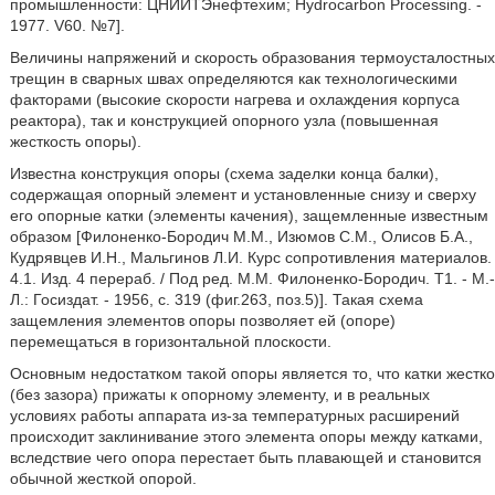
промышленности: ЦНИИТЭнефтехим; Hydrocarbon Processing. -
1977. V60. №7].
Величины напряжений и скорость образования термоусталостных
трещин в сварных швах определяются как технологическими
факторами (высокие скорости нагрева и охлаждения корпуса
реактора), так и конструкцией опорного узла (повышенная
жесткость опоры).
Известна конструкция опоры (схема заделки конца балки),
содержащая опорный элемент и установленные снизу и сверху
его опорные катки (элементы качения), защемленные известным
образом [Филоненко-Бородич М.М., Изюмов С.М., Олисов Б.А.,
Кудрявцев И.Н., Мальгинов Л.И. Курс сопротивления материалов.
4.1. Изд. 4 перераб. / Под ред. М.М. Филоненко-Бородич. Т1. - М.-
Л.: Госиздат. - 1956, с. 319 (фиг.263, поз.5)]. Такая схема
защемления элементов опоры позволяет ей (опоре)
перемещаться в горизонтальной плоскости.
Основным недостатком такой опоры является то, что катки жестко
(без зазора) прижаты к опорному элементу, и в реальных
условиях работы аппарата из-за температурных расширений
происходит заклинивание этого элемента опоры между катками,
вследствие чего опора перестает быть плавающей и становится
обычной жесткой опорой.