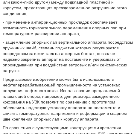
или каком-либо другом) между подкладной пластиной и
корпусом, предотвращая преждевременное разрушение этого
соединения;
- применение антифрикционных прокладок обеспечивает
возможность горизонтального перемещения опорных лап при
температурном расширении аппарата;
- защемление опорных лап вертикального аппарата посредством
пружинных шайб, степень поджатия которых регулируется
посредством затяжки гаек на анкерных болтах, позволяет
надежно закрепить аппарат на постаменте и удерживать от
опрокидывания при воздействии ветровых и/или сейсмических
нагрузок.
Предлагаемое изобретение может быть использовано в
нефтеперерабатывающей промышленности на установках
получения нефтяного кокса. Использование предлагаемой
плавающей опоры, например, для реактора замедленного
коксования на УЗК позволит по сравнению с прототипом
обеспечить надежную установку аппарата на постаменте и
снизить температурные напряжения и деформации в сварном
шве крепления опорных лап к корпусу аппарата.
По сравнению с существующими конструкциями крепления
вертикальных аппаратов, например, реакторов УЗК, применение