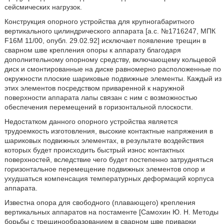
сейсмических нагрузок.
Конструкция опорного устройства для крупногабаритного
вертикального цилиндрического аппарата [а.с. №1716247, МПК
F16M 11/00, опубл. 29.02.92] исключает появление трещин в
сварном шве крепления опоры к аппарату благодаря
дополнительному опорному средству, включающему кольцевой
диск и смонтированные на диске равномерно расположенные по
окружности плоские шариковые подвижные элементы. Каждый из
этих элементов посредством приваренной к наружной
поверхности аппарата лапы связан с ним с возможностью
обеспечения перемещений в горизонтальной плоскости.
Недостатком данного опорного устройства является
трудоемкость изготовления, высокие контактные напряжения в
шариковых подвижных элементах, в результате воздействия
которых будет происходить быстрый износ контактных
поверхностей, вследствие чего будет постепенно затрудняться
горизонтальное перемещение подвижных элементов опор и
ухудшаться компенсация температурных деформаций корпуса
аппарата.
Известна опора для свободного (плавающего) крепления
вертикальных аппаратов на постаменте [Самохин Ю. Н. Методы
борьбы с трещинообразованием в сварном шве приварки