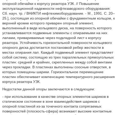
опорной обечайки к корпусу реактора УЗК. // Повышение
эксплуатационной надежности нефтезаводского оборудования:
Сб. науч. тр. / ВНИКТИ нефтехимоборудование. - М., 1991. С. 20–
25.], состоящая из опорной обечайки с фундаментным кольцом, к
верхней кромке которого приварен опорный элемент,
выполненный в виде кольцевого диска, на поверхность которого
устанавливаются подвижные элементы с опираемыми на них
лапами, привариваемые через подкладной лист к корпусу
реактора. Устойчивость горизонтальной поверхности кольцевого
опорного диска достигается постановкой ребер жесткости в
местах опирания лап. Каждый подвижный элемент представляет
собой систему, состоящую из трех параллельных прямоугольных
пластин: средней и крайних, скрепленных между собой винтами
через прокладки. В пластинах выполнены соосные отверстия, в
которых помещены шарики. Горизонтальное перемещение
пластин обеспечивает компенсацию температурного расширения
корпуса реактора УЗК.
Недостатки данной опоры заключаются в следующем:
- при использование в качестве опорных элементов шариков в
статическом состоянии в зоне взаимодействия шариков с
опорной пластиной из-за точечного контакта сопрягаемых
поверхностей (плоскость-сфера) возникают высокие контактные