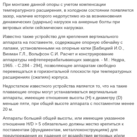
При монтаже данной опоры с учетом компенсации
температурного расширения, в холодном состоянии появляется
зазор, наличие которого недопустимо из-за возникновения
динамических (ударных) нагрузок на анкерные болты при
ветровых и/или сейсмических нагрузках.
Известно также устройство для крепления вертикального
аппарата на постаменте, содержащее опорную обечайку с
лапами, установленными на опорные катки [Бабицкий И.О.,
Вихман Г.Л., Вольфсон С.И. Расчет и конструирование
аппаратуры нефтеперерабатывающих заводов. - М.: Недра,
1965. - С.284 - 294], позволяющее аппаратам свободно
перемещаться в горизонтальной плоскости при температурных
расширениях (сжатиях) корпуса.
Недостатком известного устройства является то, что на такие
плавающие опоры могут устанавливаться вертикальные
аппараты, имеющие отношение высоты (Н) к диаметру (D)
меньше пяти, при общей высоте аппарата с постаментом менее
20 м.
Аппараты большей общей высоты, или имеющие указанное
отношение H/D > 5 обязательно должны жестко крепиться к
постаментам (фундаментам, металлоконструкциям) для
предупреждения их падения от воздействия ветровых и/или