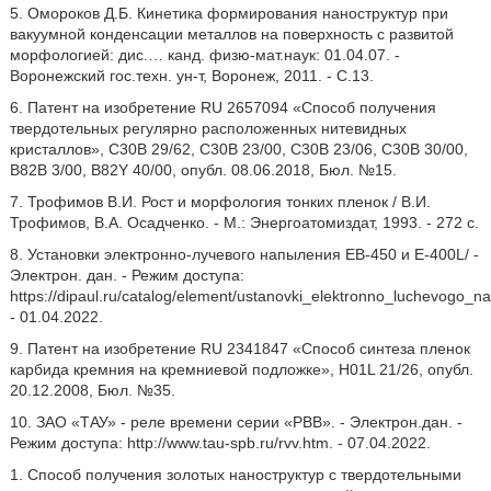
5. Омороков Д.Б. Кинетика формирования наноструктур при
вакуумной конденсации металлов на поверхность с развитой
морфологией: дис.… канд. физю-мат.наук: 01.04.07. -
Воронежский гос.техн. ун-т, Воронеж, 2011. - С.13.
6. Патент на изобретение RU 2657094 «Способ получения
твердотельных регулярно расположенных нитевидных
кристаллов», C30B 29/62, C30B 23/00, C30B 23/06, C30B 30/00,
B82B 3/00, B82Y 40/00, опубл. 08.06.2018, Бюл. №15.
7. Трофимов В.И. Рост и морфология тонких пленок / В.И.
Трофимов, В.А. Осадченко. - М.: Энергоатомиздат, 1993. - 272 с.
8. Установки электронно-лучевого напыления ЕВ-450 и Е-400L/ -
Электрон. дан. - Режим доступа:
https://dipaul.ru/catalog/element/ustanovki_elektronno_luchevogo_
- 01.04.2022.
9. Патент на изобретение RU 2341847 «Способ синтеза пленок
карбида кремния на кремниевой подложке», H01L 21/26, опубл.
20.12.2008, Бюл. №35.
10. ЗАО «ТАУ» - реле времени серии «РВВ». - Электрон.дан. -
Режим доступа: http://www.tau-spb.ru/rvv.htm. - 07.04.2022.
1. Способ получения золотых наноструктур с твердотельными