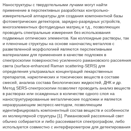
Наноструктуры с твердотельными лучами могут найти
применение в перспективных разработках контрольно-
измерительной аппаратуры для создания компонентной базы
фотометрических детекторов, зарядно-разрядных устройств,
многоэлементных фотодиодных матриц и т.д., позволяющих
проводить спектральные измерения без использования
подвижных оптических элементов. Как коллоидные растворы, так
и пленочные структуры на основе наночастиц металлов с
разветвленной морфологией являются перспективными
материалами для применения в качестве подложек в
спектроскопии поверхностно усиленного рамановского рассеяния
света (surface-enhanced Raman scattering-SERS) для
определения ультрамалых концентраций лекарственных
препаратов, наркотических и токсических веществ в составе
смесей, анализа состава биологических жидкостей, ДНК и др.
Метод SERS-спектроскопии позволяет проводить анализ веществ
в растворах или осажденных в количестве одного слоя на
наноструктурированные металлические подложки и является
неразрушающим экспресс-методом, позволяющим
идентифицировать компонентный состав веществ и особенности
их молекулярной структуры [1]. Рамановский рассеянный свет
обычно собирается и либо рассеивается спектрографом, либо
используется совместно с интерферометром для детектирования