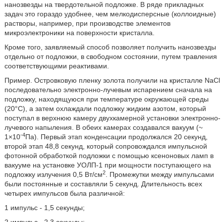
нанозвезды на твердотельной подложке. В ряде прикладных
задач это гораздо удобнее, чем мелкодисперсные (коллоидные)
растворы, например, при производстве элементов
микроэлектроники на поверхности кристалла.
Кроме того, заявляемый способ позволяет получить нанозвезды
отдельно от подложки, в свободном состоянии, путем травления
соответствующими реактивами.
Пример. Островковую пленку золота получили на кристалле NaCl
последовательно электронно-лучевым испарением сначала на
подложку, находящуюся при температуре окружающей среды
(20°С), а затем охлаждали подложку жидким азотом, который
поступал в верхнюю камеру двухкамерной установки электронно-
лучевого напыления. В обеих камерах создавался вакуум (~
-4
1×10
Па). Первый этап конденсации продолжался 20 секунд,
второй этап 48,8 секунд, который сопровождался импульсной
фотонной обработкой подложки с помощью ксеноновых ламп в
вакууме на установке УОЛП-1 при мощности поступающего на
2
подложку излучения 0,5 Вт/см
. Промежутки между импульсами
были постоянные и составляли 5 секунд. Длительность всех
четырех импульсов была различной:
1 импульс - 1,5 секунды;