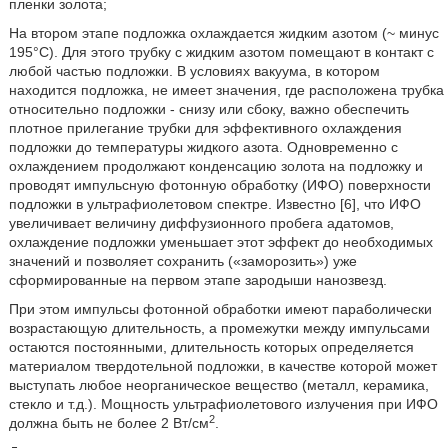
пленки золота;
На втором этапе подложка охлаждается жидким азотом (~ минус
195°С). Для этого трубку с жидким азотом помещают в контакт с
любой частью подложки. В условиях вакуума, в котором
находится подложка, не имеет значения, где расположена трубка
относительно подложки - снизу или сбоку, важно обеспечить
плотное прилегание трубки для эффективного охлаждения
подложки до температуры жидкого азота. Одновременно с
охлаждением продолжают конденсацию золота на подложку и
проводят импульсную фотонную обработку (ИФО) поверхности
подложки в ультрафиолетовом спектре. Известно [6], что ИФО
увеличивает величину диффузионного пробега адатомов,
охлаждение подложки уменьшает этот эффект до необходимых
значений и позволяет сохранить («заморозить») уже
сформированные на первом этапе зародыши нанозвезд.
При этом импульсы фотонной обработки имеют параболически
возрастающую длительность, а промежутки между импульсами
остаются постоянными, длительность которых определяется
материалом твердотельной подложки, в качестве которой может
выступать любое неорганическое вещество (металл, керамика,
стекло и т.д.). Мощность ультрафиолетового излучения при ИФО
2
должна быть не более 2 Вт/см
.