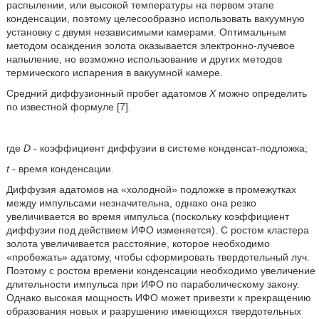
распылении, или высокой температуры на первом этапе
конденсации, поэтому целесообразно использовать вакуумную
установку с двумя независимыми камерами. Оптимальным
методом осаждения золота оказывается электронно-лучевое
напыление, но возможно использование и других методов
термического испарения в вакуумной камере.
Средний диффузионный пробег адатомов
X
можно определить
по известной формуле [7].
где
D
- коэффициент диффузии в системе конденсат-подложка;
t
- время конденсации.
Диффузия адатомов на «холодной» подложке в промежутках
между импульсами незначительна, однако она резко
увеличивается во время импульса (поскольку коэффициент
диффузии под действием ИФО изменяется). С ростом кластера
золота увеличивается расстояние, которое необходимо
«пробежать» адатому, чтобы сформировать твердотельный луч.
Поэтому с ростом времени конденсации необходимо увеличение
длительности импульса при ИФО по параболическому закону.
Однако высокая мощность ИФО может привезти к прекращению
образования новых и разрушению имеющихся твердотельных