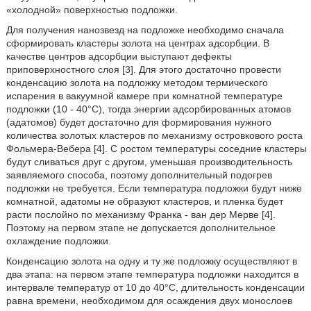
«холодной» поверхностью подложки.
Для получения нанозвезд на подложке необходимо сначала
сформировать кластеры золота на центрах адсорбции. В
качестве центров адсорбции выступают дефекты
приповерхностного слоя [3]. Для этого достаточно провести
конденсацию золота на подложку методом термического
испарения в вакуумной камере при комнатной температуре
подложки (10 - 40°С), тогда энергии адсорбированных атомов
(адатомов) будет достаточно для формирования нужного
количества золотых кластеров по механизму островкового роста
Фольмера-Вебера [4]. С ростом температуры соседние кластеры
будут сливаться друг с другом, уменьшая производительность
заявляемого способа, поэтому дополнительный подогрев
подложки не требуется. Если температура подложки будут ниже
комнатной, адатомы не образуют кластеров, и пленка будет
расти послойно по механизму Франка - ван дер Мерве [4].
Поэтому на первом этапе не допускается дополнительное
охлаждение подложки.
Конденсацию золота на одну и ту же подложку осуществляют в
два этапа: на первом этапе температура подложки находится в
интервале температур от 10 до 40°С, длительность конденсации
равна времени, необходимом для осаждения двух монослоев