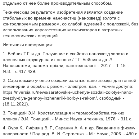
отдельно от нее более производительным способом.
Техническим результатом изобретения является создание
стабильных во времени наночастиц (нанозвезд) золота с
контролируемым размером, со слабой адгезией с подложкой, без
использования дорогостоящих катализаторов и затратных
технологических операций.
Источники информации:
1. Бейник Т.Г. и др. Получение и свойства нанозвезд золота и
пленочных структур на их основе / Т.Г. Бейник и др. //
Наносистеми, наноматерiали, нанотехнологii. - 2017. - Т. 15. -
№3. - с.417-429.
2. Саратовские ученые создали золотые нано-звезды для генной
инженерии и борьбы с раком. - электрон. дан. - Режим доступа:
https://nversia.ru/news/saratovskie-uchenye-sozdali-zolotye-nano-
zvezdy-dlya-gennoy-inzhenerii-i-borby-s-rakom/, свободный -
(18.11.2021).
3. Точицкий Э.И. Кристаллизация и термообработка тонких
пленок / Э.И. Точицкий. - Минск: Наука и техника, 1976. - 311 с.
4. Оура К., Лифшиц В. Г., Саранин А. А. и др. Введение в физику
поверхности / Под ред. В. И. Сергиенко. - М.: Наука, 2006. - 490 с.