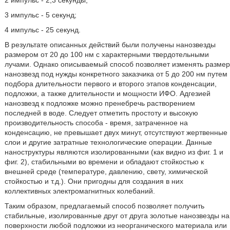
2 импульс - 2,3 секунды;
3 импульс - 5 секунд;
4 импульс - 25 секунд.
В результате описанных действий были получены нанозвезды
размером от 20 до 100 нм с характерными твердотельными
лучами. Однако описываемый способ позволяет изменять размер
нанозвезд под нужды конкретного заказчика от 5 до 200 нм путем
подбора длительности первого и второго этапов конденсации,
подложки, а также длительности и мощности ИФО. Адгезией
нанозвезд к подложке можно пренебречь растворением
последней в воде. Следует отметить простоту и высокую
производительность способа - время, затраченное на
конденсацию, не превышает двух минут, отсутствуют жертвенные
слои и другие затратные технологические операции. Данные
наноструктуры являются изолированными (как видно из фиг. 1 и
фиг. 2), стабильными во времени и обладают стойкостью к
внешней среде (температуре, давлению, свету, химической
стойкостью и т.д.). Они пригодны для создания в них
коллективных электромагнитных колебаний.
Таким образом, предлагаемый способ позволяет получить
стабильные, изолированные друг от друга золотые нанозвезды на
поверхности любой подложки из неорганического материала или