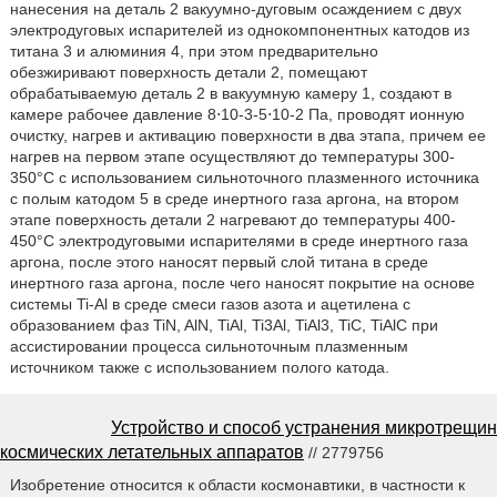
нанесения на деталь 2 вакуумно-дуговым осаждением с двух
электродуговых испарителей из однокомпонентных катодов из
титана 3 и алюминия 4, при этом предварительно
обезжиривают поверхность детали 2, помещают
обрабатываемую деталь 2 в вакуумную камеру 1, создают в
камере рабочее давление 8⋅10-3-5⋅10-2 Па, проводят ионную
очистку, нагрев и активацию поверхности в два этапа, причем ее
нагрев на первом этапе осуществляют до температуры 300-
350°C с использованием сильноточного плазменного источника
с полым катодом 5 в среде инертного газа аргона, на втором
этапе поверхность детали 2 нагревают до температуры 400-
450°С электродуговыми испарителями в среде инертного газа
аргона, после этого наносят первый слой титана в среде
инертного газа аргона, после чего наносят покрытие на основе
системы Ti-Al в среде смеси газов азота и ацетилена с
образованием фаз TiN, AlN, TiAl, Ti3Al, TiAl3, TiC, TiAlC при
ассистировании процесса сильноточным плазменным
источником также с использованием полого катода.
Устройство и способ устранения микротрещин
космических летательных аппаратов
// 2779756
Изобретение относится к области космонавтики, в частности к