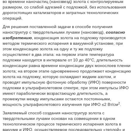
во времени наночастиц (нанозвезд) золота с контролируемым
размером, со слабой адгезией с подложкой, без использования
дорогостоящих катализаторов и затратных технологических
операций.
Для решения поставленной задачи в способе получения
наноструктур с твердотельными лучами (нанозвезд),
согласно
изобретению
, конденсация золота на подложку производится
методом термического испарения в вакуумной установке, при
этом конденсацию золота на одну и ту же подложку
осуществляют в два этапа: на первом этапе температура
подложки находится в интервале от 10 до 40°С, длительность
конденсации равна времени конденсации двух монослоев пленки
золота; на втором этапе одновременно продолжают конденсацию
золота на подложку, которую охлаждают жидким азотом, и
проводят импульсную фотонную обработку (ИФО) поверхности
подложки в ультрафиолетовом спектре, при этом импульсы ИФО
имеют параболически возрастающую длительность, а
промежутки между импульсами остаются постоянными,
2
мощность ультрафиолетового излучения при ИФО ≤2 Вт/см
.
Заявляемый способ создания наноструктур золота с
твердотельными лучами основан на совмещении в одном
технологическом процессе термического испарения золота в
вакууме и ИФО, осуществляемое последовательно «теплой» и