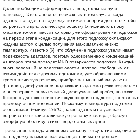
Далее необходимо сформировать твердотельные лучи
нанозвезд. Это становится возможным в том случае, когда
адатом, попадая на подложку, не имеет энергии для того, чтобы
встроиться в кристаллическую решетку ближайшего к нему
кластера золота, массив которых уже сформирован на подложке
на первом этапе конденсации. Для этого подложку охлаждают
жидким азотом с целью получения максимально низких
температур. Известно [6], что облучение подложки увеличивает
подвижность адатомов, поэтому одновременно с конденсацией
на втором этапе проводят ИФО поверхности подложки. Каждый
вновь попавший на подложку адатом, являясь свободным от
взаимодействия с другими адатомами, уже образовавшими
кристаллическую решетку, приобретает мощный импульс от
фотонов, диффузионная подвижность адатома резко возрастает,
и он совершает значительный диффузионный пробег, но также
быстро отдает свою кинетическую энергию подложке, оставаясь в
промежуточном положении. Поскольку температура подложки
очень низкая (~минус 195°С), такие адатомы не успевают
встраиваться в кристаллическую решетку кластера, образуя
аморфную оболочку в виде твердотельных лучей.
Требование к представленному способу - отсутствие воздействия
на подложку плазмой, возникающей при магнетронном