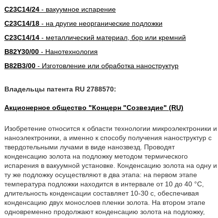
C23C14/24
- вакуумное испарение
C23C14/18
- на другие неорганические подложки
C23C14/14
- металлический материал, бор или кремний
B82Y30/00
- Нанотехнология
B82B3/00
- Изготовление или обработка наноструктур
Владельцы патента RU 2788570:
Акционерное общество "Концерн "Созвездие" (RU)
Изобретение относится к области технологии микроэлектроники и
наноэлектроники, а именно к способу получения наноструктур с
твердотельными лучами в виде нанозвезд. Проводят
конденсацию золота на подложку методом термического
испарения в вакуумной установке. Конденсацию золота на одну и
ту же подложку осуществляют в два этапа: на первом этапе
температура подложки находится в интервале от 10 до 40 °С,
длительность конденсации составляет 10-30 с, обеспечивая
конденсацию двух монослоев пленки золота. На втором этапе
одновременно продолжают конденсацию золота на подложку,