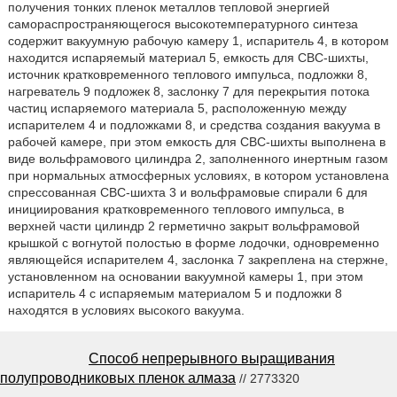
получения тонких пленок металлов тепловой энергией
самораспространяющегося высокотемпературного синтеза
содержит вакуумную рабочую камеру 1, испаритель 4, в котором
находится испаряемый материал 5, емкость для СВС-шихты,
источник кратковременного теплового импульса, подложки 8,
нагреватель 9 подложек 8, заслонку 7 для перекрытия потока
частиц испаряемого материала 5, расположенную между
испарителем 4 и подложками 8, и средства создания вакуума в
рабочей камере, при этом емкость для СВС-шихты выполнена в
виде вольфрамового цилиндра 2, заполненного инертным газом
при нормальных атмосферных условиях, в котором установлена
спрессованная СВС-шихта 3 и вольфрамовые спирали 6 для
инициирования кратковременного теплового импульса, в
верхней части цилиндр 2 герметично закрыт вольфрамовой
крышкой с вогнутой полостью в форме лодочки, одновременно
являющейся испарителем 4, заслонка 7 закреплена на стержне,
установленном на основании вакуумной камеры 1, при этом
испаритель 4 с испаряемым материалом 5 и подложки 8
находятся в условиях высокого вакуума.
Способ непрерывного выращивания
полупроводниковых пленок алмаза
// 2773320