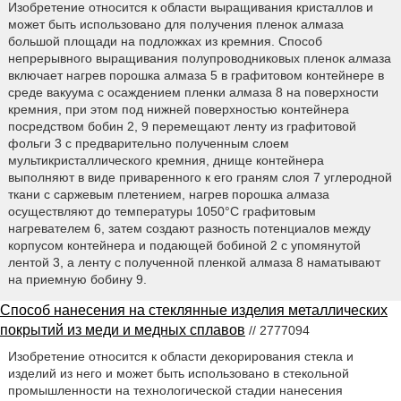
Изобретение относится к области выращивания кристаллов и
может быть использовано для получения пленок алмаза
большой площади на подложках из кремния. Способ
непрерывного выращивания полупроводниковых пленок алмаза
включает нагрев порошка алмаза 5 в графитовом контейнере в
среде вакуума с осаждением пленки алмаза 8 на поверхности
кремния, при этом под нижней поверхностью контейнера
посредством бобин 2, 9 перемещают ленту из графитовой
фольги 3 с предварительно полученным слоем
мультикристаллического кремния, днище контейнера
выполняют в виде приваренного к его граням слоя 7 углеродной
ткани с саржевым плетением, нагрев порошка алмаза
осуществляют до температуры 1050°С графитовым
нагревателем 6, затем создают разность потенциалов между
корпусом контейнера и подающей бобиной 2 с упомянутой
лентой 3, а ленту с полученной пленкой алмаза 8 наматывают
на приемную бобину 9.
Способ нанесения на стеклянные изделия металлических
покрытий из меди и медных сплавов
// 2777094
Изобретение относится к области декорирования стекла и
изделий из него и может быть использовано в стекольной
промышленности на технологической стадии нанесения