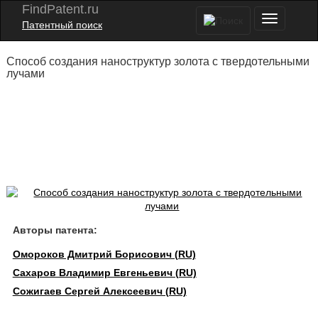
FindPatent.ru
Патентный поиск
Способ создания наноструктур золота с твердотельными
лучами
Авторы патента:
Омороков Дмитрий Борисович (RU)
Сахаров Владимир Евгеньевич (RU)
Сожигаев Сергей Алексеевич (RU)