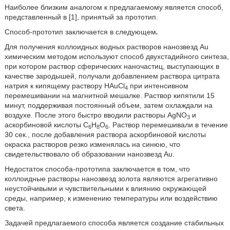
Наиболее близким аналогом к предлагаемому является способ,
представленный в [1], принятый за прототип.
Способ-прототип заключается в следующем
.
Для получения коллоидных водных растворов нанозвезд Au
химическим методом используют способ двухстадийного синтеза,
при котором раствор сферических наночастиц, выступающих в
качестве зародышей, получали добавлением раствора цитрата
натрия к кипящему раствору HAuCl
при интенсивном
4
перемешивании на магнитной мешалке. Раствор кипятили 15
минут, поддерживая постоянный объем, затем охлаждали на
воздухе. После этого быстро вводили растворы AgNO
и
3
аскорбиновой кислоты C
H
O
. Раствор перемешивали в течение
6
8
6
30 сек., после добавления раствора аскорбиновой кислоты
окраска растворов резко изменялась на синюю, что
свидетельствовало об образовании нанозвезд Au.
Недостаток способа-прототипа заключается в том, что
коллоидные растворы нанозвезд золота являются агрегативно
неустойчивыми и чувствительными к влиянию окружающей
среды, например, к изменению температуры или воздействию
света.
Задачей предлагаемого способа является создание стабильных