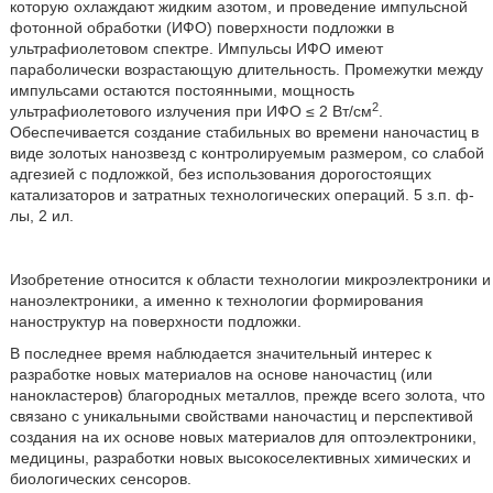
которую охлаждают жидким азотом, и проведение импульсной
фотонной обработки (ИФО) поверхности подложки в
ультрафиолетовом спектре. Импульсы ИФО имеют
параболически возрастающую длительность. Промежутки между
импульсами остаются постоянными, мощность
2
ультрафиолетового излучения при ИФО ≤ 2 Вт/см
.
Обеспечивается создание стабильных во времени наночастиц в
виде золотых нанозвезд с контролируемым размером, со слабой
адгезией с подложкой, без использования дорогостоящих
катализаторов и затратных технологических операций. 5 з.п. ф-
лы, 2 ил.
Изобретение относится к области технологии микроэлектроники и
наноэлектроники, а именно к технологии формирования
наноструктур на поверхности подложки.
В последнее время наблюдается значительный интерес к
разработке новых материалов на основе наночастиц (или
нанокластеров) благородных металлов, прежде всего золота, что
связано с уникальными свойствами наночастиц и перспективой
создания на их основе новых материалов для оптоэлектроники,
медицины, разработки новых высокоселективных химических и
биологических сенсоров.