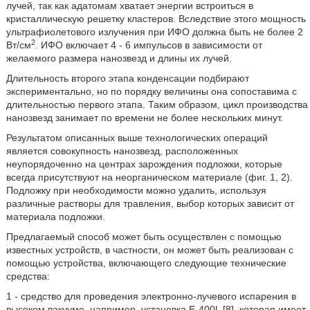
лучей, так как адатомам хватает энергии встроиться в
кристаллическую решетку кластеров. Вследствие этого мощность
ультрафиолетового излучения при ИФО должна быть не более 2
2
Вт/см
. ИФО включает 4 - 6 импульсов в зависимости от
желаемого размера нанозвезд и длины их лучей.
Длительность второго этапа конденсации подбирают
экспериментально, но по порядку величины она сопоставима с
длительностью первого этапа. Таким образом, цикл производства
нанозвезд занимает по времени не более нескольких минут.
Результатом описанных выше технологических операций
является совокупность нанозвезд, расположенных
неупорядоченно на центрах зарождения подложки, которые
всегда присутствуют на неорганическом материале (фиг. 1, 2).
Подложку при необходимости можно удалить, используя
различные растворы для травления, выбор которых зависит от
материала подложки.
Предлагаемый способ может быть осуществлен с помощью
известных устройств, в частности, он может быть реализован с
помощью устройства, включающего следующие технические
средства:
1 - средство для проведения электронно-лучевого испарения в
высоком вакууме, например, установка Е-400L [8], которая имеет