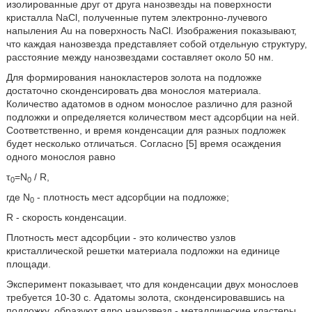
изолированные друг от друга нанозвезды на поверхности
кристалла NaCl, полученные путем электронно-лучевого
напыления Au на поверхность NaCl. Изображения показывают,
что каждая нанозвезда представляет собой отдельную структуру,
расстояние между нанозвездами составляет около 50 нм.
Для формирования нанокластеров золота на подложке
достаточно сконденсировать два монослоя материала.
Количество адатомов в одном монослое различно для разной
подложки и определяется количеством мест адсорбции на ней.
Соответственно, и время конденсации для разных подложек
будет несколько отличаться. Согласно [5] время осаждения
одного монослоя равно
τ
=N
/ R,
0
0
где N
- плотность мест адсорбции на подложке;
0
R - скорость конденсации.
Плотность мест адсорбции - это количество узлов
кристаллической решетки материала подложки на единице
площади.
Эксперимент показывает, что для конденсации двух монослоев
требуется 10-30 с. Адатомы золота, сконденсировавшись на
подложку, образуют ядро нанозвезд - металлические кластеры.