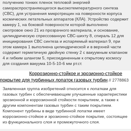
получению тонких пленок тепловой энергией
самораспространяющегося высокотемпературного синтеза
(СВС), для устранения микротрещин на поверхности корпуса
космических летательных аппаратов (КЛА). Устройство содержит
камеру 1, на боковой поверхности которой выполнено
смотровое окно 21 из прозрачного материала, и основание,
цилиндрическую спрессованную СВС-шихту 8, спираль 12 для
инициирования СВС синтеза и испаряемый материал 9, при
этом камера 1 выполнена цилиндрической и в верхней части
содержит герметичную двойную стенку 2 с вакуумным клапаном
4 и гибким шлангом 5, присоединенным к открытому космосу
для создания вакуума 10-5-10-6 мм рт.ст.
Коррозионно-стойкое и эрозионно-стойкое
покрытие для турбинных лопаток газовых турбин
// 2778863
Заявленная группа изобретений относится к лопаткам для
газовых турбин с обеспечивающим улучшенные характеристики
эрозионной и коррозионной стойкости покрытием, а также к
другим компонентам газовых турбин с таким покрытием.
Компонент турбины в виде турбинной лопатки имеет
коррозионно-стойкое и эрозионно-стойкое покрытие, состоящее
из функционального слоя и промежуточного слоя.