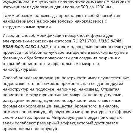
осуществляют импульсным линейно-поляризованным лазерным
излучением из диапазона длин волн от 500 до 1200 нм.
Таким образом, нанозвезды представляют собой новый тип
наноматериалов на основе золотых нанокластеров с
твердотельными лучами.
Известен способ модификации поверхности фольги для
электролити-ческих конденсаторов RU 2716700,
H01G 9/045,
B82B 3/00, C23C 14/32
, в котором одновременно используют два
процесса - электронно-лучевое испарение в высоком вакууме и
фотонную обработку поверхности для создания покрытия с
открытой пористостью и фрактальными микро- и
наноструктурами.
Способ-аналог модификации поверхности имеет существенные
недостатки - его невозможно применить для создания других
наноструктур на подложке, например, нанозвезд. Открытая
пористость между фрактальными микро- и наноструктурами,
растущими перпендикулярно поверхности, исключают иные
формы самоорганизации вещества. Кроме того, в аналоге,
помимо наноструктур, образуются и микроструктуры, а их форму
сложно контролировать. Микроструктуры в ряде прикладных
задач ослабляют размерный эффект, который достигается
применением наноструктур.