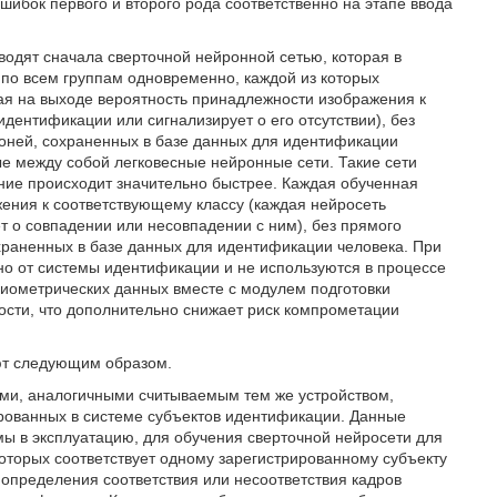
ибок первого и второго рода соответственно на этапе ввода
водят сначала сверточной нейронной сетью, которая в
по всем группам одновременно, каждой из которых
ая на выходе вероятность принадлежности изображения к
идентификации или сигнализирует о его отсутствии), без
доней, сохраненных в базе данных для идентификации
ые между собой легковесные нейронные сети. Такие сети
ие происходит значительно быстрее. Каждая обученная
ения к соответствующему классу (каждая нейросеть
т о совпадении или несовпадении с ним), без прямого
храненных в базе данных для идентификации человека. При
о от системы идентификации и не используются в процессе
биометрических данных вместе с модулем подготовки
ости, что дополнительно снижает риск компрометации
ют следующим образом.
ами, аналогичными считываемым тем же устройством,
рованных в системе субъектов идентификации. Данные
мы в эксплуатацию, для обучения сверточной нейросети для
оторых соответствует одному зарегистрированному субъекту
 определения соответствия или несоответствия кадров