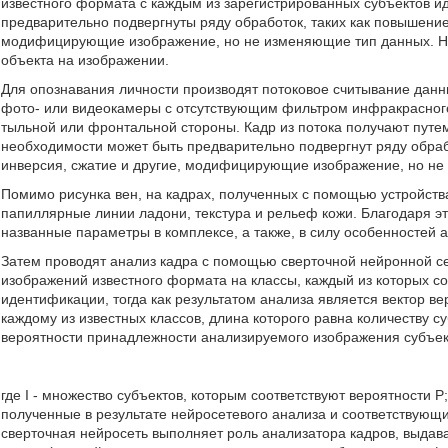
известного формата с каждым из зарегистрированных субъектов и
предварительно подвергнуты ряду обработок, таких как повышение 
модифицирующие изображение, но не изменяющие тип данных. Не
объекта на изображении.
Для опознавания личности производят потоковое считывание дан
фото- или видеокамеры с отсутствующим фильтром инфракрасного
тыльной или фронтальной стороны. Кадр из потока получают пут
необходимости может быть предварительно подвергнут ряду обрабо
инверсия, сжатие и другие, модифицирующие изображение, но не
Помимо рисунка вен, на кадрах, полученных с помощью устройств
папиллярные линии ладони, текстура и рельеф кожи. Благодаря эт
названные параметры в комплексе, а также, в силу особенностей 
Затем проводят анализ кадра с помощью сверточной нейронной с
изображений известного формата на классы, каждый из которых со
идентификации, тогда как результатом анализа является вектор 
каждому из известных классов, длина которого равна количеству су
вероятности принадлежности анализируемого изображения субъек
где I - множество субъектов, которым соответствуют вероятности Р;
полученные в результате нейросетевого анализа и соответствующи
сверточная нейросеть выполняет роль анализатора кадров, выдав