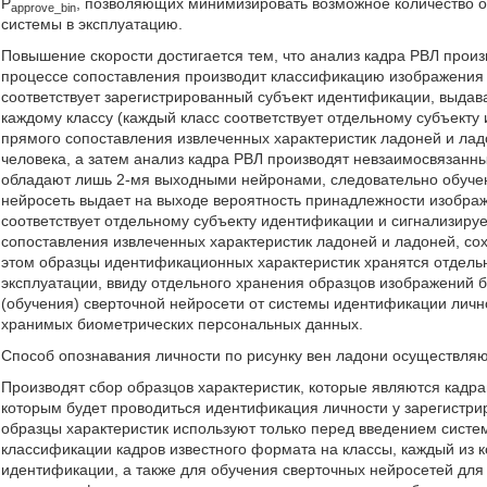
P
, позволяющих минимизировать возможное количество ош
approve_bin
системы в эксплуатацию.
Повышение скорости достигается тем, что анализ кадра РВЛ произ
процессе сопоставления производит классификацию изображения 
соответствует зарегистрированный субъект идентификации, выдав
каждому классу (каждый класс соответствует отдельному субъекту 
прямого сопоставления извлеченных характеристик ладоней и ла
человека, а затем анализ кадра РВЛ производят невзаимосвязанн
обладают лишь 2-мя выходными нейронами, следовательно обучен
нейросеть выдает на выходе вероятность принадлежности изображ
соответствует отдельному субъекту идентификации и сигнализируе
сопоставления извлеченных характеристик ладоней и ладоней, со
этом образцы идентификационных характеристик хранятся отдельн
эксплуатации, ввиду отдельного хранения образцов изображений 
(обучения) сверточной нейросети от системы идентификации личн
хранимых биометрических персональных данных.
Способ опознавания личности по рисунку вен ладони осуществля
Производят сбор образцов характеристик, которые являются кадр
которым будет проводиться идентификация личности у зарегистри
образцы характеристик используют только перед введением систе
классификации кадров известного формата на классы, каждый из к
идентификации, а также для обучения сверточных нейросетей для