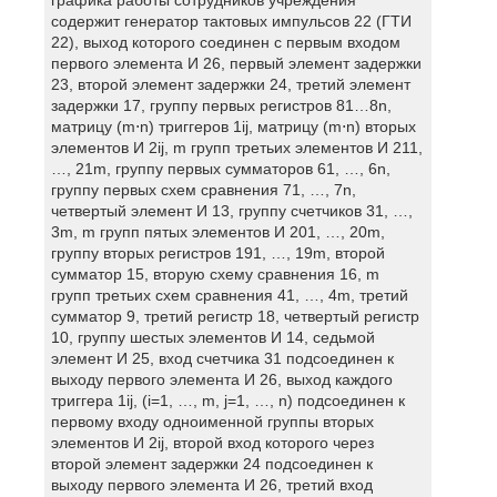
содержит генератор тактовых импульсов 22 (ГТИ
22), выход которого соединен с первым входом
первого элемента И 26, первый элемент задержки
23, второй элемент задержки 24, третий элемент
задержки 17, группу первых регистров 81…8n,
матрицу (m⋅n) триггеров 1ij, матрицу (m⋅n) вторых
элементов И 2ij, m групп третьих элементов И 211,
…, 21m, группу первых сумматоров 61, …, 6n,
группу первых схем сравнения 71, …, 7n,
четвертый элемент И 13, группу счетчиков 31, …,
3m, m групп пятых элементов И 201, …, 20m,
группу вторых регистров 191, …, 19m, второй
сумматор 15, вторую схему сравнения 16, m
групп третьих схем сравнения 41, …, 4m, третий
сумматор 9, третий регистр 18, четвертый регистр
10, группу шестых элементов И 14, седьмой
элемент И 25, вход счетчика 31 подсоединен к
выходу первого элемента И 26, выход каждого
триггера 1ij, (i=1, …, m, j=1, …, n) подсоединен к
первому входу одноименной группы вторых
элементов И 2ij, второй вход которого через
второй элемент задержки 24 подсоединен к
выходу первого элемента И 26, третий вход