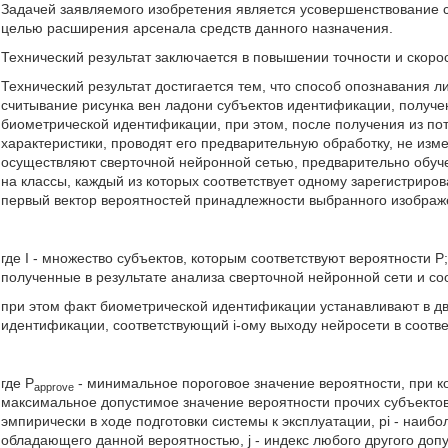
Задачей заявляемого изобретения является усовершенствование с
целью расширения арсенала средств данного назначения.
Технический результат заключается в повышении точности и скоро
Технический результат достигается тем, что способ опознавания 
считывание рисунка вен ладони субъектов идентификации, получен
биометрической идентификации, при этом, после получения из по
характеристики, проводят его предварительную обработку, не из
осуществляют сверточной нейронной сетью, предварительно обуч
на классы, каждый из которых соответствует одному зарегистриров
первый вектор вероятностей принадлежности выбранного изображе
где I - множество субъектов, которым соответствуют вероятности Р;
полученные в результате анализа сверточной нейронной сети и со
при этом факт биометрической идентификации устанавливают в дв
идентификации, соответствующий i-ому выходу нейросети в соответ
где P
- минимальное пороговое значение вероятности, при к
approve
максимальное допустимое значение вероятности прочих субъектов
эмпирически в ходе подготовки системы к эксплуатации, pi - наибол
обладающего данной вероятностью, j - индекс любого другого допус