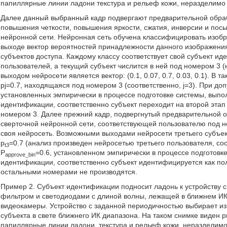
папиллярные линии ладони текстура и рельеф кожи, неразделимо
Далее данный выбранный кадр подвергают предварительной обраб
повышения четкости, повышения яркости, сжатия, инверсии и пос
нейронной сети. Нейронная сеть обучена классифицировать изобр
выходе вектор вероятностей принадлежности данного изображения 
субъектов доступа. Каждому классу соответствует свой субъект ид
пользователей, а текущий субъект числится в ней под номером 3 
выходом нейросети является вектор: (0.1, 0.07, 0.7, 0.03, 0.1). 
pj=0.7, находящаяся под номером 3 (соответственно, j=3). При до
установленных эмпирически в процессе подготовке системы, выпо
идентификации, соответственно субъект переходит на второй этап
номером 3. Далее прежний кадр, подвергнутый предварительной 
сверточной нейронной сети, соответствующей пользователю под н
своя нейросеть. Возможными выходами нейросети третьего субъекта
p
=0.7 (анализ произведен нейросетью третьего пользователя, соо
t3
P
=0.6, установленном эмпирически в процессе подготовк
approve_bin
идентификации, соответственно субъект идентифицируется как пол
остальными номерами не производятся.
Пример 2. Субъект идентификации подносит ладонь к устройству 
фильтром и светодиодами с длиной волны, лежащей в ближнем ИК
видеокамеры. Устройство с заданной периодичностью выбирает из
субъекта в свете ближнего ИК диапазона. На таком снимке виден р
папиллярные линии ладони, текстура и рельеф кожи, неразделим