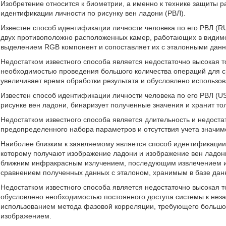
Изобретение относится к биометрии, а именно к технике защиты р
идентификации личности по рисунку вен ладони (РВЛ).
Известен способ идентификации личности человека по его РВЛ (R
двух противоположно расположенных камер, работающих в видимо
выделением RGB компонент и сопоставляет их с эталонными дан
Недостатком известного способа является недостаточно высокая т
необходимостью проведения большого количества операций для с
увеличивает время обработки результата и обусловлено использо
Известен способ идентификации личности человека по его РВЛ (U
рисунке вен ладони, бинаризует полученные значения и хранит т
Недостатком известного способа является длительность и недоста
предопределенного набора параметров и отсутствия учета значимо
Наиболее близким к заявляемому является способ идентификации 
которому получают изображение ладони и изображение вен ладо
ближним инфракрасным излучением, последующим извлечением 
сравнением полученных данных с эталоном, хранимым в базе дан
Недостатком известного способа является недостаточно высокая т
обусловлено необходимостью постоянного доступа системы к не
использованием метода фазовой корреляции, требующего большо
изображением.