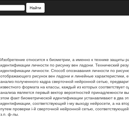
Найти
Изобретение относится к биометрии, а именно к технике защиты р
идентификации личности по рисунку вен ладони. Технический резу
идентификации личности. Способ опознавания личности по рисунку
отображающего рисунок вен ладони и линейные характеристики, 
анализ полученного кадра сверточной нейронной сетью, предвар
известного формата на классы, каждый из которых соответствует о
анализа является первый вектор вероятностей принадлежности вы
этом факт биометрической идентификации устанавливают в два эт
идентификации, соответствующий i-му выходу нейросети, а на вт
путем проверки i-й сверточной нейронной сетью, соответствующе
з.п. ф-лы.