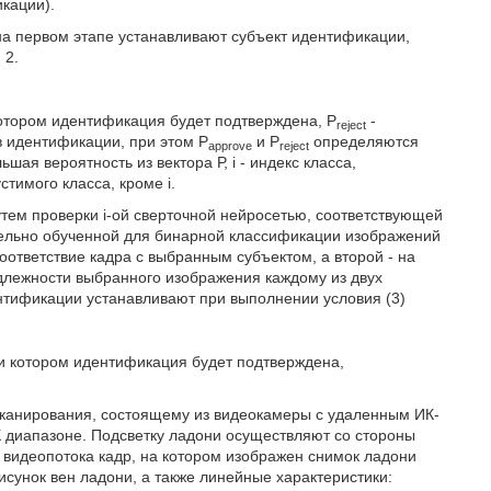
икации).
на первом этапе устанавливают субъект идентификации,
 2.
отором идентификация будет подтверждена, P
-
reject
 идентификации, при этом Р
и P
определяются
аpprove
reject
ьшая вероятность из вектора Р, i - индекс класса,
тимого класса, кроме i.
тем проверки i-ой сверточной нейросетью, соответствующей
ельно обученной для бинарной классификации изображений
соответствие кадра с выбранным субъектом, а второй - на
адлежности выбранного изображения каждому из двух
нтификации устанавливают при выполнении условия (3)
и котором идентификация будет подтверждена,
сканирования, состоящему из видеокамеры с удаленным ИК-
 диапазоне. Подсветку ладони осуществляют со стороны
 видеопотока кадр, на котором изображен снимок ладони
исунок вен ладони, а также линейные характеристики: