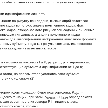
пособа опознавания личности по рисунку вен ладони с
сти идентификации личности.
личности по рисунку вен ладони, включающий потоковое
ие кадра из потока, анализ полученного кадра, факт
тока кадра, отображаемого рисунок вен ладони и линейные
меняющую тип данных, а анализ полученного кадра
енной для классификации изображений известного формата
анному субъекту, тогда как результатом анализа является
ния каждому из известных классов:
 n - мощность множеств I и Р; р
, р
,…, р
- вероятности,
1
2
n
ответствующие субъектам идентификации от 1 до n;
а этапа, на первом этапе устанавливают субъект
ствии с условием (2):
отором идентификация будет подтверждена, P
-
reject
 идентификации, при этом P
и P
определяются
approve
reject
ьшая вероятность из вектора Р, i - индекс класса,
тимого класса, кроме i;