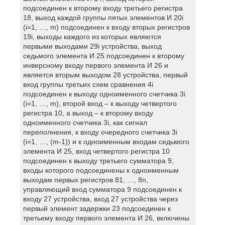
подсоединен к второму входу третьего регистра
18, выход каждой группы пятых элементов И 20i
(i=1, …, m) подсоединен к входу вторых регистров
19i, выходы каждого из которых являются
первыми выходами 29i устройства, выход
седьмого элемента И 25 подсоединен к второму
инверсному входу первого элемента И 26 и
является вторым выходом 28 устройства, первый
вход группы третьих схем сравнения 4i
подсоединен к выходу одноименного счетчика 3i
(i=1, …, m), второй вход – к выходу четвертого
регистра 10, а выход – к второму входу
одноименного счетчика 3i, как сигнал
переполнения, к входу очередного счетчика 3i
(i=1, …, (m-1)) и к одноименным входам седьмого
элемента И 25, вход четвертого регистра 10
подсоединен к выходу третьего сумматора 9,
входы которого подсоединены к одноименным
выходам первых регистров 81, …, 8n,
управляющий вход сумматора 9 подсоединен к
входу 27 устройства, вход 27 устройства через
первый элемент задержки 23 подсоединен к
третьему входу первого элемента И 26, включены