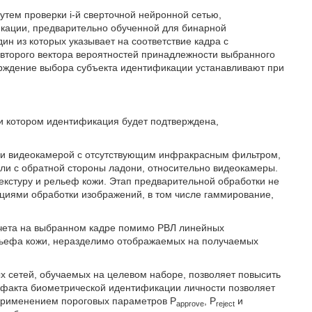
утем проверки i-й сверточной нейронной сетью,
кации, предварительно обученной для бинарной
ин из которых указывает на соответствие кадра с
 второго вектора вероятностей принадлежности выбранного
ерждение выбора субъекта идентификации устанавливают при
и котором идентификация будет подтверждена,
или видеокамерой с отсутствующим инфракрасным фильтром,
ли с обратной стороны ладони, относительно видеокамеры.
кстуру и рельеф кожи. Этап предварительной обработки не
иями обработки изображений, в том числе гаммирование,
учета на выбранном кадре помимо РВЛ линейных
ельефа кожи, неразделимо отображаемых на получаемых
х сетей, обучаемых на целевом наборе, позволяет повысить
 факта биометрической идентификации личности позволяет
с применением пороговых параметров P
, P
и
approve
reject