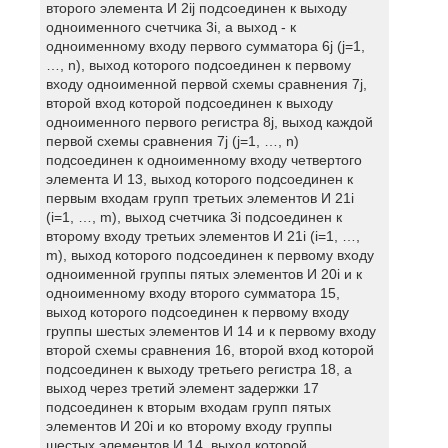
второго элемента И 2ij подсоединен к выходу
одноименного счетчика 3i, а выход - к
одноименному входу первого сумматора 6j (j=1,
…, n), выход которого подсоединен к первому
входу одноименной первой схемы сравнения 7j,
второй вход которой подсоединен к выходу
одноименного первого регистра 8j, выход каждой
первой схемы сравнения 7j (j=1, …, n)
подсоединен к одноименному входу четвертого
элемента И 13, выход которого подсоединен к
первым входам групп третьих элементов И 21i
(i=1, …, m), выход счетчика 3i подсоединен к
второму входу третьих элементов И 21i (i=1, …,
m), выход которого подсоединен к первому входу
одноименной группы пятых элементов И 20i и к
одноименному входу второго сумматора 15,
выход которого подсоединен к первому входу
группы шестых элементов И 14 и к первому входу
второй схемы сравнения 16, второй вход которой
подсоединен к выходу третьего регистра 18, а
выход через третий элемент задержки 17
подсоединен к вторым входам групп пятых
элементов И 20i и ко второму входу группы
шестых элементов И 14, выход которой