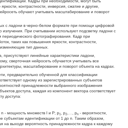
дентификации. Кадры при необходимости, могут быть
яркости, контрастности, инверсия, сжатие и другие,
йросеть обучают учитывать масштабирование и поворот
ных с ладони в черно-белом формате при помощи цифровой
 излучения. При считывании используют подсветку ладони с
ем периодического фотографирования. Кадр при
ток, таких как повышения яркости, контрастности,
 изменяющие тип данных.
а, присутствуют линейные характеристики ладони,
ому, сверточная нейросеть обучается учитывать все
архитектуры, масштабирование и поворот объекта на кадрах.
ети, предварительно обученной для классификации
ответствует одному из зарегистрированных субъектов
вероятностей принадлежности выбранного изображения
бъектов доступа, каждая из компонент вектора соответствует
ту доступа:
 n - мощность множеств I и Р; р
, р
,…, р
- вероятности,
1
2
n
е субъектам идентификации от 1 до n. Таким образом,
ая на выходе вероятность принадлежности кадра к каждому