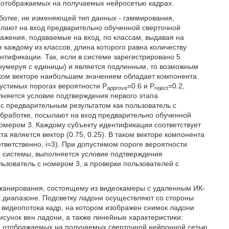
 отображаемых на получаемых нейросетью кадрах.
отке, не изменяющей тип данных - гаммирования,
ылают на вход предварительно обученной сверточной
ажения, подаваемые на вход, по классам, выдавая на
каждому из классов, длина которого равна количеству
ентификации. Так, если в системе зарегистрировано 5
(нумеруя с единицы) и является подлинным, то возможным
В таком векторе наибольшим значением обладает компонента
пустимых порогах вероятности P
=0.6 и P
=0.2,
approve
reject
лняется условие подтверждения первого этапа
 с предварительным результатом как пользователь с
обработке, посылают на вход предварительно обученной
омером 3. Каждому субъекту идентификации соответствует
 является вектор (0.75, 0.25). В таком векторе компонента
тветственно, i=3). При допустимом пороге вероятности
е системы, выполняется условие подтверждения
ьзователь с номером 3, а проверки пользователей с
сканирования, состоящему из видеокамеры с удаленным ИК-
 диапазоне. Подсветку ладони осуществляют со стороны
 видеопотока кадр, на котором изображен снимок ладони
исунок вен ладони, а также линейные характеристики:
о отображаемых на получаемых сверточной нейронной сетью