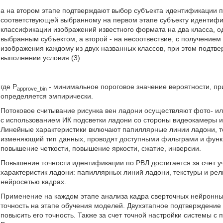
а на втором этапе подтверждают выбор субъекта идентификации п
соответствующей выбранному на первом этапе субъекту идентифи
классификации изображений известного формата на два класса, од
выбранным субъектом, а второй - на несоотвествие, с получением
изображения каждому из двух названных классов, при этом подтв
выполнении условия (3)
где P
- минимальное пороговое значение вероятности, пр
approve_bin
определяется эмпирически.
Потоковое считывание рисунка вен ладони осуществляют фото- 
с использованием ИК подсветки ладони со стороны видеокамеры и
Линейные характеристики включают папиллярные линии ладони, те
изменяющий тип данных, проводят доступными фильтрами и функц
повышение четкости, повышение яркости, сжатие, инверсии.
Повышение точности идентификации по РВЛ достигается за счет 
характеристик ладони: папиллярных линий ладони, текстуры и р
нейросетью кадрах.
Применение на каждом этапе анализа кадра сверточных нейронны
точность на этапе обучения моделей. Двухэтапное подтверждение
повысить его точность. Также за счет точной настройки системы 