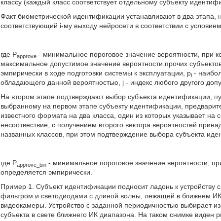
классу (каждый класс соответствует отдельному субъекту идентиф
Факт биометрической идентификации устанавливают в два этапа, 
соответствующий i-му выходу нейросети в соответствии с условием
где P
- минимальное пороговое значение вероятности, при к
approve
максимальное допустимое значение вероятности прочих субъектов
эмпирически в ходе подготовки системы к эксплуатации, p
- наибол
i
обладающего данной вероятностью, j - индекс любого другого допус
На втором этапе подтверждают выбор субъекта идентификации, пу
выбранному на первом этапе субъекту идентификации, предварит
известного формата на два класса, один из которых указывает на 
несоотвествие, с получением второго вектора вероятностей прин
названных классов, при этом подтверждение выбора субъекта иде
где P
- минимальное пороговое значение вероятности, пр
approve_bin
определяется эмпирически.
Пример 1. Субъект идентификации подносит ладонь к устройству 
фильтром и светодиодами с длиной волны, лежащей в ближнем ИК
видеокамеры. Устройство с заданной периодичностью выбирает из
субъекта в свете ближнего ИК диапазона. На таком снимке виден р