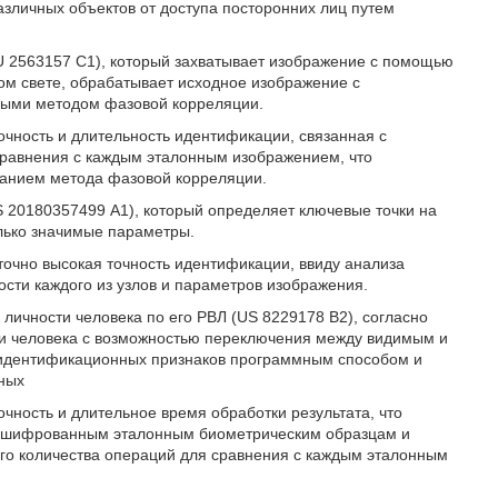
азличных объектов от доступа посторонних лиц путем
U 2563157 С1), который захватывает изображение с помощью
м свете, обрабатывает исходное изображение с
ными методом фазовой корреляции.
очность и длительность идентификации, связанная с
равнения с каждым эталонным изображением, что
ванием метода фазовой корреляции.
S 20180357499 А1), который определяет ключевые точки на
олько значимые параметры.
точно высокая точность идентификации, ввиду анализа
сти каждого из узлов и параметров изображения.
личности человека по его РВЛ (US 8229178 В2), согласно
ни человека с возможностью переключения между видимым и
идентификационных признаков программным способом и
ных
очность и длительное время обработки результата, что
зашифрованным эталонным биометрическим образцам и
го количества операций для сравнения с каждым эталонным