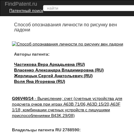
FindPatent.ru
Патентный поиск
Способ опознавания личности по рисунку вен
ладони
Авторы патента:
Частикова Вера Аркадьевна (RU)
Власенко Александра Владимировна (RU)
Жерлицын Сергей Анатольевич (RU)
Воля Яна Игоревна (RU)
G06V40/14
- Вычисление; счет (счетные устройства для
подсчета очков при играх A63B 71/06,A63D 15/20,A63F
1/18; комбинации счетных устройств с пишущими
приспособлениями B43K 29/08)
Владельцы патента RU 2788590: