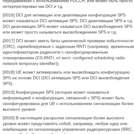
передаваемая с использованием PDCCH, или может быть просто
интерпретирован как DCI и т.д.
[0016] DCI для активации или деактивации конфигурации SPS
может называться DCI активации SPS, DCI деактивации SPS и т.д.
DCI деактивации SPS может называться DCI высвобождения SPS
или может просто называться высвобождением SPS и т.д.
[0017] DCI может иметь биты циклической проверки избыточности
(CRC), скремблируемые с заданным RNTI (например, временным
идентификатором радиосети с сконфигурированным
планированием (CS-RNTI, от англ. configured scheduling radio
network temporary identifier)).
[0018] UE может активировать или высвобождать конфигурацию
SPS на основе DCI (DCI активации SPS или DCI высвобождения
SPS).
[0019] Конфигурация SPS (которая может называться
информацией о конфигурации, связанной с SPS) может быть
сконфигурирована для UE с использованием сигнализации более
высокого уровня.
[0020] В настоящем раскрытии сигнализация более высокого
уровня может представлять собой, например, любую одну или
комбинацию из сигнализации управления радиоресурсами (RRC,