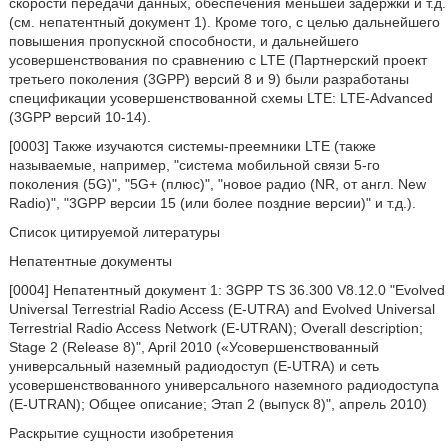
скорости передачи данных, обеспечения меньшей задержки и т.д.
(см. непатентный документ 1). Кроме того, с целью дальнейшего
повышения пропускной способности, и дальнейшего
усовершенствования по сравнению с LTE (Партнерский проект
третьего поколения (3GPP) версий 8 и 9) были разработаны
спецификации усовершенствованной схемы LTE: LTE-Advanced
(3GPP версий 10-14).
[0003] Также изучаются системы-преемники LTE (также
называемые, например, "система мобильной связи 5-го
поколения (5G)", "5G+ (плюс)", "новое радио (NR, от англ. New
Radio)", "3GPP версии 15 (или более поздние версии)" и т.д.).
Список цитируемой литературы
Непатентные документы
[0004] Непатентный документ 1: 3GPP TS 36.300 V8.12.0 "Evolved
Universal Terrestrial Radio Access (E-UTRA) and Evolved Universal
Terrestrial Radio Access Network (E-UTRAN); Overall description;
Stage 2 (Release 8)", April 2010 («Усовершенствованный
универсальный наземный радиодоступ (E-UTRA) и сеть
усовершенствованного универсального наземного радиодоступа
(E-UTRAN); Общее описание; Этап 2 (выпуск 8)", апрель 2010)
Раскрытие сущности изобретения