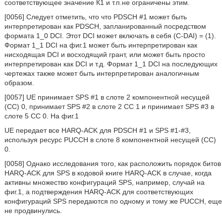
соответствующее значение К1 и т.п.не ограничены этим.
[0056] Следует отметить, что что PDSCH #1 может быть
интерпретирован как PDSCH, запланированный посредством
формата 1_0 DCI. Этот DCI может включать в себя (C-DAI) = (1).
Формат 1_1 DCI на фиг.1 может быть интерпретирован как
нисходящая DCI и восходящий грант, или может быть просто
интерпретирован как DCI и т.д. Формат 1_1 DCI на последующих
чертежах также может быть интерпретирован аналогичным
образом.
[0057] UE принимает SPS #1 в слоте 2 компонентной несущей
(СС) 0, принимает SPS #2 в слоте 2 СС 1 и принимает SPS #3 в
слоте 5 СС 0. На фиг.1
UE передает все HARQ-ACK для PDSCH #1 и SPS #1-#3,
используя ресурс PUCCH в слоте 8 компонентной несущей (СС)
0.
[0058] Однако исследования того, как расположить порядок битов
HARQ-ACK для SPS в кодовой книге HARQ-ACK в случае, когда
активны множество конфигураций SPS, например, случай на
фиг.1, а подтверждения HARQ-ACK для соответствующих
конфигураций SPS передаются по одному и тому же PUCCH, еще
не продвинулись.