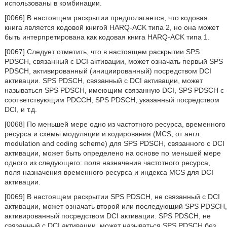
использованы в комбинации.
[0066] В настоящем раскрытии предполагается, что кодовая
книга является кодовой книгой HARQ-ACK типа 2, но она может
быть интерпретирована как кодовая книга HARQ-ACK типа 1.
[0067] Следует отметить, что в настоящем раскрытии SPS
PDSCH, связанный с DCI активации, может означать первый SPS
PDSCH, активированный (инициированный) посредством DCI
активации. SPS PDSCH, связанный с DCI активации, может
называться SPS PDSCH, имеющим связанную DCI, SPS PDSCH с
соответствующим PDCCH, SPS PDSCH, указанный посредством
DCI, и т.д.
[0068] По меньшей мере одно из частотного ресурса, временного
ресурса и схемы модуляции и кодирования (MCS, от англ.
modulation and coding scheme) для SPS PDSCH, связанного с DCI
активации, может быть определено на основе по меньшей мере
одного из следующего: поля назначения частотного ресурса,
поля назначения временного ресурса и индекса MCS для DCI
активации.
[0069] В настоящем раскрытии SPS PDSCH, не связанный с DCI
активации, может означать второй или последующий SPS PDSCH,
активированный посредством DCI активации. SPS PDSCH, не
связанный с DCI активации, может называться SPS PDSCH без