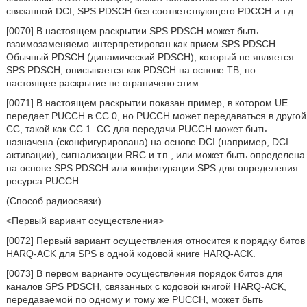
связанной DCI, SPS PDSCH без соответствующего PDCCH и т.д.
[0070] В настоящем раскрытии SPS PDSCH может быть
взаимозаменяемо интерпретирован как прием SPS PDSCH.
Обычный PDSCH (динамический PDSCH), который не является
SPS PDSCH, описывается как PDSCH на основе ТВ, но
настоящее раскрытие не ограничено этим.
[0071] В настоящем раскрытии показан пример, в котором UE
передает PUCCH в СС 0, но PUCCH может передаваться в другой
СС, такой как СС 1. СС для передачи PUCCH может быть
назначена (сконфигурирована) на основе DCI (например, DCI
активации), сигнализации RRC и т.п., или может быть определена
на основе SPS PDSCH или конфигурации SPS для определения
ресурса PUCCH.
(Способ радиосвязи)
<Первый вариант осуществления>
[0072] Первый вариант осуществления относится к порядку битов
HARQ-ACK для SPS в одной кодовой книге HARQ-ACK.
[0073] В первом варианте осуществления порядок битов для
каналов SPS PDSCH, связанных с кодовой книгой HARQ-ACK,
передаваемой по одному и тому же PUCCH, может быть