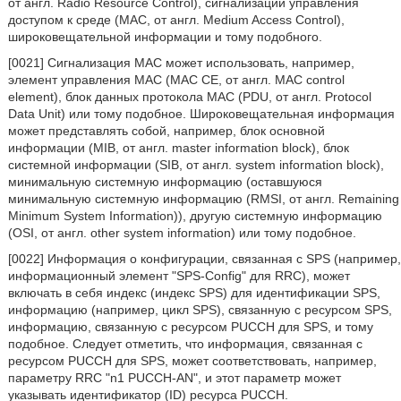
от англ. Radio Resource Control), сигнализации управления
доступом к среде (MAC, от англ. Medium Access Control),
широковещательной информации и тому подобного.
[0021] Сигнализация MAC может использовать, например,
элемент управления MAC (MAC СЕ, от англ. MAC control
element), блок данных протокола MAC (PDU, от англ. Protocol
Data Unit) или тому подобное. Широковещательная информация
может представлять собой, например, блок основной
информации (MIB, от англ. master information block), блок
системной информации (SIB, от англ. system information block),
минимальную системную информацию (оставшуюся
минимальную системную информацию (RMSI, от англ. Remaining
Minimum System Information)), другую системную информацию
(OSI, от англ. other system information) или тому подобное.
[0022] Информация о конфигурации, связанная с SPS (например,
информационный элемент "SPS-Config" для RRC), может
включать в себя индекс (индекс SPS) для идентификации SPS,
информацию (например, цикл SPS), связанную с ресурсом SPS,
информацию, связанную с ресурсом PUCCH для SPS, и тому
подобное. Следует отметить, что информация, связанная с
ресурсом PUCCH для SPS, может соответствовать, например,
параметру RRC "n1 PUCCH-AN", и этот параметр может
указывать идентификатор (ID) ресурса PUCCH.