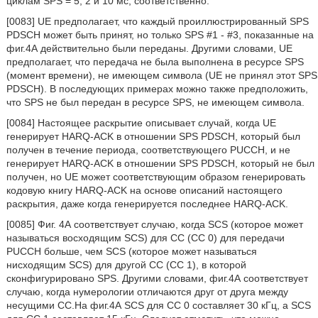
циклам SPS = 5, 2 и 10 мс, соответственно.
[0083] UE предполагает, что каждый проиллюстрированный SPS
PDSCH может быть принят, но только SPS #1 - #3, показанные на
фиг.4А действительно были переданы. Другими словами, UE
предполагает, что передача не была выполнена в ресурсе SPS
(момент времени), не имеющем символа (UE не принял этот SPS
PDSCH). В последующих примерах можно также предположить,
что SPS не был передан в ресурсе SPS, не имеющем символа.
[0084] Настоящее раскрытие описывает случай, когда UE
генерирует HARQ-ACK в отношении SPS PDSCH, который был
получен в течение периода, соответствующего PUCCH, и не
генерирует HARQ-ACK в отношении SPS PDSCH, который не был
получен, но UE может соответствующим образом генерировать
кодовую книгу HARQ-ACK на основе описаний настоящего
раскрытия, даже когда генерируется последнее HARQ-ACK.
[0085] Фиг. 4А соответствует случаю, когда SCS (которое может
называться восходящим SCS) для СС (СС 0) для передачи
PUCCH больше, чем SCS (которое может называться
нисходящим SCS) для другой СС (СС 1), в которой
сконфигурировано SPS. Другими словами, фиг.4А соответствует
случаю, когда нумерологии отличаются друг от друга между
несущими СС.На фиг.4А SCS для СС 0 составляет 30 кГц, a SCS