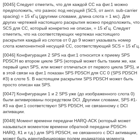
[0045] Следует отметить, что для каждой СС на фиг.1 можно
предположить, что разнос под несущей (SCS, от англ. sub-carrier
spacing) = 15 кГц (другими словами, длина слота = 1 мс). Для
других чертежей настоящего раскрытия можно предположить, что
SCS для СС, который конкретно не описан, = 15 кГц. Следует
отметить, что на соответствующих чертежах настоящего
раскрытия каждый из слотов от 0 до 9 может указывать номер
слота компонентной несущей СС, соответствующий SCS = 15 кГц.
[0046] Конфигурация 2 SPS на фиг.1 относится к приему SPS
PDSCH во втором цикле SPS (который может быть таким же, как
первый цикл SPS, или может отличаться от первого цикла SPS), и
в этой связи на фиг.1 показан SPS PDSCH для СС 0 (SPS PDSCH
#3) в слоте 5. В настоящем раскрытии SPS PDSCH может быть
просто описан как SPS.
[0047] Конфигурации 1 и 2 SPS уже (до изображенного слота 0)
были активированы посредством DCI. Другими словами, SPS #1-
#3 на фиг.1 соответствуют SPS PDSCH, не связанному с DCI
активации.
[0048] Момент времени передачи HARQ-ACK (который может
называться моментом времени обратной передачи PDSCH-
HARQ, К1 и т.д.) для SPS PDSCH, не связанного с DCI активации,
может быть идентифицирован полем индикатора момента