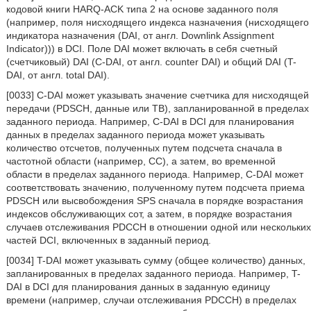
кодовой книги HARQ-ACK типа 2 на основе заданного поля
(например, поля нисходящего индекса назначения (нисходящего
индикатора назначения (DAI, от англ. Downlink Assignment
Indicator))) в DCI. Поле DAI может включать в себя счетный
(счетчиковый) DAI (C-DAI, от англ. counter DAI) и общий DAI (T-
DAI, от англ. total DAI).
[0033] C-DAI может указывать значение счетчика для нисходящей
передачи (PDSCH, данные или ТВ), запланированной в пределах
заданного периода. Например, C-DAI в DCI для планирования
данных в пределах заданного периода может указывать
количество отсчетов, полученных путем подсчета сначала в
частотной области (например, СС), а затем, во временной
области в пределах заданного периода. Например, C-DAI может
соответствовать значению, полученному путем подсчета приема
PDSCH или высвобождения SPS сначала в порядке возрастания
индексов обслуживающих сот, а затем, в порядке возрастания
случаев отслеживания PDCCH в отношении одной или нескольких
частей DCI, включенных в заданный период.
[0034] T-DAI может указывать сумму (общее количество) данных,
запланированных в пределах заданного периода. Например, T-
DAI в DCI для планирования данных в заданную единицу
времени (например, случаи отслеживания PDCCH) в пределах