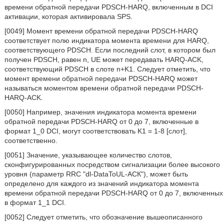
времени обратной передачи PDSCH-HARQ, включенным в DCI
активации, которая активировала SPS.
[0049] Момент времени обратной передачи PDSCH-HARQ
соответствует полю индикатора момента времени для HARQ,
соответствующего PDSCH. Если последний слот, в котором был
получен PDSCH, равен n, UE может передавать HARQ-ACK,
соответствующий PDSCH в слоте n+K1. Следует отметить, что
момент времени обратной передачи PDSCH-HARQ может
называться моментом времени обратной передачи PDSCH-
HARQ-ACK.
[0050] Например, значения индикатора момента времени
обратной передачи PDSCH-HARQ от 0 до 7, включенные в
формат 1_0 DCI, могут соответствовать K1 = 1-8 [слот],
соответственно.
[0051] Значение, указывающее количество слотов,
сконфигурированных посредством сигнализации более высокого
уровня (параметр RRC "dl-DataToUL-АСК"), может быть
определено для каждого из значений индикатора момента
времени обратной передачи PDSCH-HARQ от 0 до 7, включенных
в формат 1_1 DCI.
[0052] Следует отметить, что обозначение вышеописанного