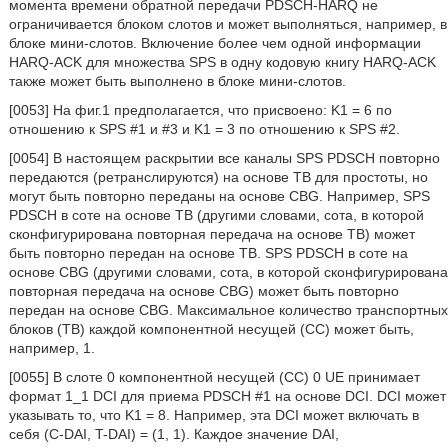
момента времени обратной передачи PDSCH-HARQ не
ограничивается блоком слотов и может выполняться, например, в
блоке мини-слотов. Включение более чем одной информации
HARQ-ACK для множества SPS в одну кодовую книгу HARQ-ACK
также может быть выполнено в блоке мини-слотов.
[0053] На фиг.1 предполагается, что присвоено: K1 = 6 по
отношению к SPS #1 и #3 и K1 = 3 по отношению к SPS #2.
[0054] В настоящем раскрытии все каналы SPS PDSCH повторно
передаются (ретранслируются) на основе ТВ для простоты, но
могут быть повторно переданы на основе CBG. Например, SPS
PDSCH в соте на основе ТВ (другими словами, сота, в которой
сконфигурирована повторная передача на основе ТВ) может
быть повторно передан на основе ТВ. SPS PDSCH в соте на
основе CBG (другими словами, сота, в которой сконфигурирована
повторная передача на основе CBG) может быть повторно
передан на основе CBG. Максимальное количество транспортных
блоков (ТВ) каждой компонентной несущей (СС) может быть,
например, 1.
[0055] В слоте 0 компонентной несущей (СС) 0 UE принимает
формат 1_1 DCI для приема PDSCH #1 на основе DCI. DCI может
указывать то, что K1 = 8. Например, эта DCI может включать в
себя (C-DAI, T-DAI) = (1, 1). Каждое значение DAI,