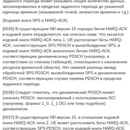
заданного периода может указывать общее количество данных,
запланированных в пределах заданного периода до указанной
единицы времени (называемой точкой, моментом времени и т.д.).
(Кодовая книга SPS и HARQ-ACK)
[0035] В существующем NR версии 15 порядок битов HARQ-ACK
в кодовой книге определяется, как описано ниже. Что касается
кодовой книги HARQ-ACK типа 1, UE располагает биты HARQ-
ACK, соответствующие SPS PDSCH и высвобождению SPS, в
кодовой книге HARQ-ACK аналогично битам HARQ-ACK,
соответствующим динамическому PDSCH (например, в
соответствии со списком (таблицей), относящимся к назначению
ресурсов временной области). Нет никакой разницы между
обработкой SPS PDSCH, высвобождением SPS и динамическим
PDSCH, соответствующим случаю приема PDSCH в пределах
заданного периода.
[0036] Следует отметить, что динамический PDSCH может
означать PDSCH, запланированный с использованием DCI
(например, формат 1_0, 1_1 DCI или тому подобное)
динамически.
[0037] В существующем NR версии 15, в отношении кодовой
книги HARQ-ACK типа 2, UE может расположить биты HARQ-ACK,
соответствующие SPS PDSCH, после кодовой книги HARQ-ACK,