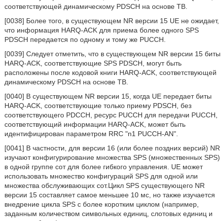
соответствующей динамическому PDSCH на основе ТВ.
[0038] Более того, в существующем NR версии 15 UE не ожидает,
что информация HARQ-ACK для приема более одного SPS
PDSCH передается по одному и тому же PUCCH.
[0039] Следует отметить, что в существующем NR версии 15 биты
HARQ-ACK, соответствующие SPS PDSCH, могут быть
расположены после кодовой книги HARQ-ACK, соответствующей
динамическому PDSCH на основе ТВ.
[0040] В существующем NR версии 15, когда UE передает биты
HARQ-ACK, соответствующие только приему PDSCH, без
соответствующего PDCCH, ресурс PUCCH для передачи PUCCH,
соответствующий информации HARQ-ACK, может быть
идентифицирован параметром RRC "n1 PUCCH-AN".
[0041] В частности, для версии 16 (или более поздних версий) NR
изучают конфигурирование множества SPS (множественных SPS)
в одной группе сот для более гибкого управления. UE может
использовать множество конфигураций SPS для одной или
множества обслуживающих сот.Цикл SPS существующего NR
версии 15 составляет самое меньшее 10 мс, но также изучается
внедрение цикла SPS с более коротким циклом (например,
заданным количеством символьных единиц, слотовых единиц и