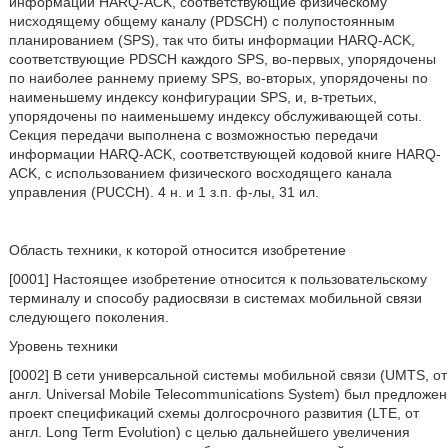
информации HARQ-ACK, соответствующие физическому
нисходящему общему каналу (PDSCH) с полупостоянным
планированием (SPS), так что биты информации HARQ-ACK,
соответствующие PDSCH каждого SPS, во-первых, упорядочены
по наиболее раннему приему SPS, во-вторых, упорядочены по
наименьшему индексу конфигурации SPS, и, в-третьих,
упорядочены по наименьшему индексу обслуживающей соты.
Секция передачи выполнена с возможностью передачи
информации HARQ-ACK, соответствующей кодовой книге HARQ-
ACK, с использованием физического восходящего канала
управления (PUCCH). 4 н. и 1 з.п. ф-лы, 31 ил.
Область техники, к которой относится изобретение
[0001] Настоящее изобретение относится к пользовательскому
терминалу и способу радиосвязи в системах мобильной связи
следующего поколения.
Уровень техники
[0002] В сети универсальной системы мобильной связи (UMTS, от
англ. Universal Mobile Telecommunications System) был предложен
проект спецификаций схемы долгосрочного развития (LTE, от
англ. Long Term Evolution) с целью дальнейшего увеличения