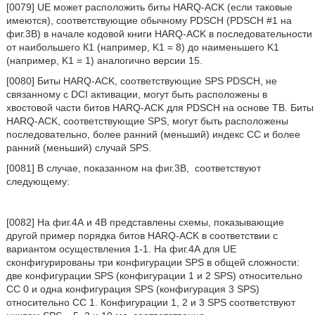
[0079] UE может расположить биты HARQ-ACK (если таковые
имеются), соответствующие обычному PDSCH (PDSCH #1 на
фиг.3В) в начале кодовой книги HARQ-ACK в последовательности
от наибольшего К1 (например, K1 = 8) до наименьшего K1
(например, K1 = 1) аналогично версии 15.
[0080] Биты HARQ-ACK, соответствующие SPS PDSCH, не
связанному с DCI активации, могут быть расположены в
хвостовой части битов HARQ-ACK для PDSCH на основе ТВ. Биты
HARQ-ACK, соответствующие SPS, могут быть расположены
последовательно, более ранний (меньший) индекс СС и более
ранний (меньший) случай SPS.
[0081] В случае, показанном на фиг.3В,
соответствуют
следующему:
[0082] На фиг.4А и 4В представлены схемы, показывающие
другой пример порядка битов HARQ-ACK в соответствии с
вариантом осуществления 1-1. На фиг.4А для UE
сконфигурированы три конфигурации SPS в общей сложности:
две конфигурации SPS (конфигурации 1 и 2 SPS) относительно
СС 0 и одна конфигурация SPS (конфигурация 3 SPS)
относительно СС 1. Конфигурации 1, 2 и 3 SPS соответствуют