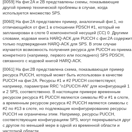
[0059] На фиг.2А и 2В представлены схемы, показывающие
другой пример технической проблемы в случае, когда
используется множество SPS.
[0060] На фиг.2А представлен пример, аналогичный фиг.1, но
отличающийся от фиг.1 в отношении PDSCH #1, который не
запланирован в слоте 0 компонентной несущей (СС) 0. Другими
словами, кодовая книга HARQ-ACK для PUCCH с фиг.2А содержит
только подтверждения HARQ-ACK для SPS. В этом случае
изучается возможность получения ресурса для PUCCH из приема
конкретного (например, первого или последнего) SPS PDSCH,
связанного с кодовой книгой HARQ-ACK.
[0061] На фиг.2В представлена схема, показывающая пример
ресурса PUCCH, который может быть использован в качестве
PUCCH на фиг.2А. Ресурсы #1 и #2 PUCCH соответствуют,
например, параметрам RRC "n1PUCCH-AN" для конфигураций 1
и 2 SPS, соответственно. В настоящем примере временным
ресурсом ресурса #1 PUCCH являются символы #0 и #1 в слоте,
а временным ресурсом ресурса #2 PUCCH являются символы с
#2 по #13 в слоте, но подлежащие конфигурированию ресурсы
PUCCH не ограничены этим. Например, ресурсы PUCCH,
соответствующие конфигурациям SPS, могут перекрываться друг
с другом по меньшей мере в одной из временной области и
частотной области.