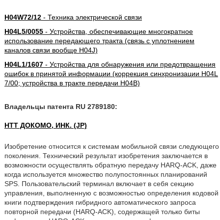
H04W72/12
- Техника электрической связи
H04L5/0055
- Устройства, обеспечивающие многократное
использование передающего тракта (связь с уплотнением
каналов связи вообще H04J)
H04L1/1607
- Устройства для обнаружения или предотвращения
ошибок в принятой информации (коррекция синхронизации H04L
7/00; устройства в тракте передачи H04B)
Владельцы патента RU 2789180:
НТТ ДОКОМО, ИНК. (JP)
Изобретение относится к системам мобильной связи следующего
поколения. Технический результат изобретения заключается в
возможности осуществлять обратную передачу HARQ-ACK, даже
когда используется множество полупостоянных планирований
SPS. Пользовательский терминал включает в себя секцию
управления, выполненную с возможностью определения кодовой
книги подтверждения гибридного автоматического запроса
повторной передачи (HARQ-ACK), содержащей только биты