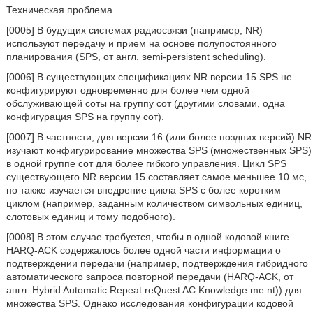
Техническая проблема
[0005] В будущих системах радиосвязи (например, NR)
используют передачу и прием на основе полупостоянного
планирования (SPS, от англ. semi-persistent scheduling).
[0006] В существующих спецификациях NR версии 15 SPS не
конфигурируют одновременно для более чем одной
обслуживающей соты на группу сот (другими словами, одна
конфигурация SPS на группу сот).
[0007] В частности, для версии 16 (или более поздних версий) NR
изучают конфигурирование множества SPS (множественных SPS)
в одной группе сот для более гибкого управления. Цикл SPS
существующего NR версии 15 составляет самое меньшее 10 мс,
но также изучается внедрение цикла SPS с более коротким
циклом (например, заданным количеством символьных единиц,
слотовых единиц и тому подобного).
[0008] В этом случае требуется, чтобы в одной кодовой книге
HARQ-ACK содержалось более одной части информации о
подтверждении передачи (например, подтверждения гибридного
автоматического запроса повторной передачи (HARQ-ACK, от
англ. Hybrid Automatic Repeat reQuest AC Knowledge me nt)) для
множества SPS. Однако исследования конфигурации кодовой