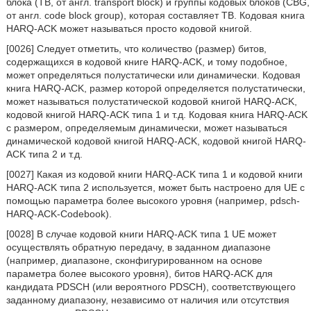
блока (ТВ, от англ. transport block) и группы кодовых блоков (CBG,
от англ. code block group), которая составляет ТВ. Кодовая книга
HARQ-ACK может называться просто кодовой книгой.
[0026] Следует отметить, что количество (размер) битов,
содержащихся в кодовой книге HARQ-ACK, и тому подобное,
может определяться полустатически или динамически. Кодовая
книга HARQ-ACK, размер которой определяется полустатически,
может называться полустатической кодовой книгой HARQ-ACK,
кодовой книгой HARQ-ACK типа 1 и т.д. Кодовая книга HARQ-ACK
с размером, определяемым динамически, может называться
динамической кодовой книгой HARQ-ACK, кодовой книгой HARQ-
ACK типа 2 и т.д.
[0027] Какая из кодовой книги HARQ-ACK типа 1 и кодовой книги
HARQ-ACK типа 2 используется, может быть настроено для UE с
помощью параметра более высокого уровня (например, pdsch-
HARQ-ACK-Codebook).
[0028] В случае кодовой книги HARQ-ACK типа 1 UE может
осуществлять обратную передачу, в заданном диапазоне
(например, диапазоне, сконфигурированном на основе
параметра более высокого уровня), битов HARQ-ACK для
кандидата PDSCH (или вероятного PDSCH), соответствующего
заданному диапазону, независимо от наличия или отсутствия