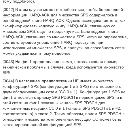
тому подобного).
[0042] В этом случае может потребоваться, чтобы более одной
информации HARQ-ACK для множества SPS содержалось в
одной кодовой книге HARQ-ACK. Однако исследования того, как
сконфигурировать кодовую книгу HARQ-ACK, связанную со
множеством SPS, еще не продвинулись. Если кодовая книга
HARQ-ACK, связанная со множеством SPS, четко не определена,
соответствующее управление HARQ недоступно при
использовании множества SPS, и пропускная способность связи
может ухудшиться и тому подобное.
[0043] На фиг.1 представлена схема, показывающая пример
технической проблемы в случае, когда используется множество
SPS.
[0044] В настоящем предположении UE имеет множество
конфигураций SPS (конфигурации 1 и 2 SPS) по отношению к
двум обслуживающим сотам (СС 0 и 1). Конфигурация 1 SPS на
фиг.1 относится к приему SPS PDSCH в первом цикле SPS, и в
этой связи на фиг.1 показаны каналы SPS PDSCH для
компонентных несущих СС 0 и 1 (каналы SPS PDSCH #1 и #2,
соответственно) в слоте 2. Таким образом, прием SPS PDSCH в
отношении множества компонентных несущих СС может быть
запланирован одной конфигурацией SPS.