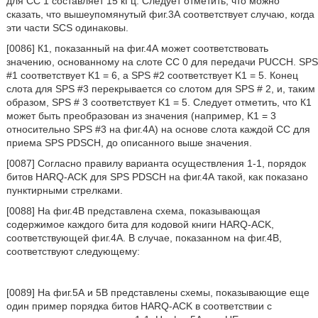
для СС 1 составляет 15 кГц. Следует отметить, что можно
сказать, что вышеупомянутый фиг.3А соответствует случаю, когда
эти части SCS одинаковы.
[0086] К1, показанный на фиг.4А может соответствовать
значению, основанному на слоте СС 0 для передачи PUCCH. SPS
#1 соответствует K1 = 6, a SPS #2 соответствует K1 = 5. Конец
слота для SPS #3 перекрывается со слотом для SPS # 2, и, таким
образом, SPS # 3 соответствует K1 = 5. Следует отметить, что К1
может быть преобразован из значения (например, K1 = 3
относительно SPS #3 на фиг.4А) на основе слота каждой СС для
приема SPS PDSCH, до описанного выше значения.
[0087] Согласно правилу варианта осуществления 1-1, порядок
битов HARQ-ACK для SPS PDSCH на фиг.4А такой, как показано
пунктирными стрелками.
[0088] На фиг.4В представлена схема, показывающая
содержимое каждого бита для кодовой книги HARQ-ACK,
соответствующей фиг.4А. В случае, показанном на фиг.4В,
соответствуют следующему:
[0089] На фиг.5А и 5В представлены схемы, показывающие еще
один пример порядка битов HARQ-ACK в соответствии с