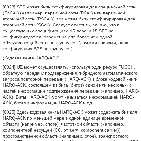
[0023] SPS может быть сконфигурирован для специальной соты
(SpCell) (например, первичной соты (PCell) или первичной
вторичной соты (PSCell)) или может быть сконфигурирован для
вторичной соты (SCell). Следует отметить, однако, что в
существующих спецификациях NR версии 15 SPS не
конфигурируют одновременно для более чем одной
обслуживающей соты на группу сот (другими словами, одна
конфигурация SPS на группу сот).
(Кодовая книга HARQ-ACK)
[0024] UE может осуществлять, используя один ресурс PUCCH,
обратную передачу подтверждения гибридного автоматического
запроса повторной передачи (HARQ-ACK) в блоке кодовой книги
HARQ-ACK, состоящем из бита (битов) одной или нескольких
частей информации подтверждения передачи (например, HARQ-
ACK). Биты HARQ-ACK могут называться информацией HARQ-
ACK, битами информации HARQ-ACK и т.д.
[0025] Здесь кодовая книга HARQ-ACK может содержать бит для
HARQ-ACK по меньшей мере в одной единице временной
области (например, слоте), частотной области (например,
компонентной несущей (СС, от англ. component carrier)),
пространственной области (например, слое), транспортного