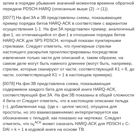
затем в порядке убывания значений моментов времени обратной
передачи PDSCH-HARQ (описанные выше (2) -> (1)).
[0077] На фиг.3А и 3В представлены схемы, показывающие
пример порядка битов HARQ-ACK в соответствии с вариантом
осуществления 1-1. На фиг.3А представлен пример, аналогичный
фиг.1, но отличающийся от фиг.1 в отношении порядка битов
HARQ-ACK для SPS PDSCH, который показан пунктирными
стрелками. Следует отметить, что пунктирные стрелки
настоящего раскрытия проиллюстрированы посредством
извлечения только части для описаний и, таким образом, на
самом деле могут быть намного длиннее (могут быть, например,
стрелки, которые сканируют от части, соответствующей K1 = 8, до
части, соответствующей K1 = 1 в настоящем примере).
[0078] На фиг.3В представлена схема, показывающая
содержимое каждого бита для кодовой книги HARQ-ACK,
соответствующей фиг.3А. На фиг.3В показаны в общей сложности
4 бита от
Следует отметить, что в настоящем описании тильда
(~), добавленная над
(где к - целое число), опущена для
простоты, но это взаимозаменяемо интерпретируется как
обозначение с тильдой, как показано на чертежах. Следует
ACK
отметить, что o
может означать HARQ-ACK для PDSCH с C-
k
DAI = k + 1 в кодовой книге на основе ТВ.