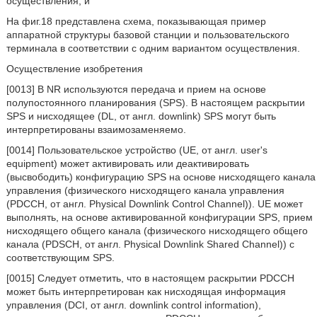
осуществления; и
На фиг.18 представлена схема, показывающая пример
аппаратной структуры базовой станции и пользовательского
терминала в соответствии с одним вариантом осуществления.
Осуществление изобретения
[0013] В NR используются передача и прием на основе
полупостоянного планирования (SPS). В настоящем раскрытии
SPS и нисходящее (DL, от англ. downlink) SPS могут быть
интерпретированы взаимозаменяемо.
[0014] Пользовательское устройство (UE, от англ. user's
equipment) может активировать или деактивировать
(высвободить) конфигурацию SPS на основе нисходящего канала
управления (физического нисходящего канала управления
(PDCCH, от англ. Physical Downlink Control Channel)). UE может
выполнять, на основе активированной конфигурации SPS, прием
нисходящего общего канала (физического нисходящего общего
канала (PDSCH, от англ. Physical Downlink Shared Channel)) с
соответствующим SPS.
[0015] Следует отметить, что в настоящем раскрытии PDCCH
может быть интерпретирован как нисходящая информация
управления (DCI, от англ. downlink control information),