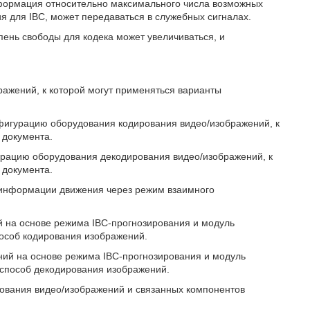
нформация относительно максимального числа возможных
я для IBC, может передаваться в служебных сигналах.
пень свободы для кодека может увеличиваться, и
ражений, к которой могут применяться варианты
нфигурацию оборудования кодирования видео/изображений, к
 документа.
урацию оборудования декодирования видео/изображений, к
 документа.
я информации движения через режим взаимного
ий на основе режима IBC-прогнозирования и модуль
особ кодирования изображений.
ений на основе режима IBC-прогнозирования и модуль
способ декодирования изображений.
ирования видео/изображений и связанных компонентов