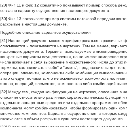
[29] Фиг. 11 и фиг. 12 схематично показывают пример способа де
согласно варианту осуществления настоящего документа.
[30] Фиг. 13 показывает пример системы потоковой передачи конте
раскрытые в настоящем документе.
Подробное описание вариантов осуществления
[31] Настоящий документ может модифицироваться в различных ф
описываются и показываются на чертежах. Тем не менее, вариан
настоящего документа. Термины, используемые в нижеприведенном
конкретные варианты осуществления, но не имеют намерение огр
числа включает в себя выражение множественного числа до этих по
термины, как "включать в себя" и "иметь", предназначены для того,
операции, элементы, компоненты либо комбинации вышеозначенно
этого следует понимать, что не исключается возможность наличия 
этапов, операций, элементов, компонентов либо комбинаций выше
[32] Между тем, каждая конфигурация на чертежах, описанная в 
описания относительно различных характеристических функций и н
отдельные аппаратные средства или отдельное программное обес
компонента могут комбинироваться, чтобы формировать один комп
множество компонентов. Варианты осуществления, в которых кажд
включаются в объем раскрытия сущности настоящего документа.