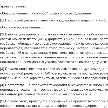
Уровень техники
Область техники, к которой относится изобретение
[1] Настоящий документ относится к кодированию видео или изобр
Описание уровня техники
[2] В последнее время, спрос на высококачественное изображение
сверхвысокой четкости (UHD) формата 4K или 8K либо выше, расте
изображений/видео имеют высокое разрешение и высокое качеств
передаваться, увеличивается относительно существующих данных 
изображений с использованием носителя, такого как существующ
существующий носитель хранения данных, либо сохранение данн
носителя хранения данных увеличивает затраты на передачу и зат
[3] Помимо этого, интерес и спрос на иммерсивное мультимедиа, т
искусственной реальности (AR) или голограммы, в последнее вре
видео, имеющего характеристики, отличающиеся от изображений р
[4] Соответственно, требуется технология высокоэффективного с
передавать, сохранять и воспроизводить информацию высококаче
имеющего различные характеристики, как описано выше.
[5] Помимо этого, проводится обсуждение на предмет технологии 
эффективность сжатия и повышать эффективность кодирования дл