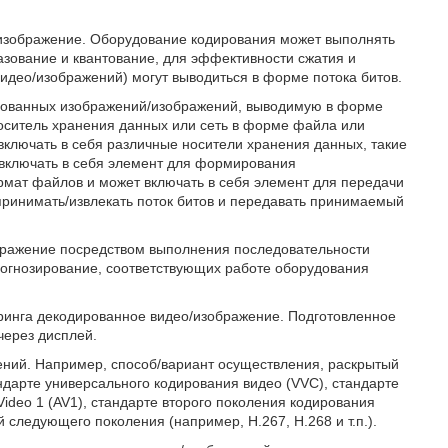
/изображение. Оборудование кодирования может выполнять
азование и квантование, для эффективности сжатия и
део/изображений) могут выводиться в форме потока битов.
рованных изображений/изображений, выводимую в форме
носитель хранения данных или сеть в форме файла или
ключать в себя различные носители хранения данных, такие
т включать в себя элемент для формирования
мат файлов и может включать в себя элемент для передачи
принимать/извлекать поток битов и передавать принимаемый
бражение посредством выполнения последовательности
прогнозирование, соответствующих работе оборудования
еринга декодированное видео/изображение. Подготовленное
через дисплей.
ений. Например, способ/вариант осуществления, раскрытый
андарте универсального кодирования видео (VVC), стандарте
ideo 1 (AV1), стандарте второго поколения кодирования
 следующего поколения (например, H.267, H.268 и т.п.).