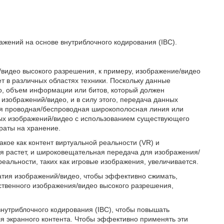
ажений на основе внутриблочного кодирования (IBC).
/видео высокого разрешения, к примеру, изображение/видео
т в различных областях техники. Поскольку данные
о, объем информации или битов, который должен
изображений/видео, и в силу этого, передача данных
ая проводная/беспроводная широкополосная линия или
ых изображений/видео с использованием существующего
раты на хранение.
акое как контент виртуальной реальности (VR) и
мя растет, и широковещательная передача для изображения/
еальности, таких как игровые изображения, увеличивается.
жатия изображений/видео, чтобы эффективно сжимать,
ственного изображения/видео высокого разрешения,
внутриблочного кодирования (IBC), чтобы повышать
я экранного контента. Чтобы эффективно применять эти