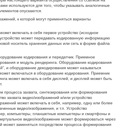
еры настоящего варианта осуществления со ссылкой на
ами используются для того, чтобы указывать аналогичные
элементов опускаются.
ражений, к которой могут применяться варианты
может включать в себя первое устройство (исходное
ое устройство может передавать кодированную информацию
ровой носитель хранения данных или сеть в форме файла
оборудование кодирования и передатчик. Приемное
ирования и модуль рендеринга. Оборудование кодирования
й", и оборудование декодирования может называться
может включаться в оборудование кодирования. Приемник
нга может включать в себя дисплей, и дисплей может быть
т.
ом процесса захвата, синтезирования или формирования
тво захвата видео/изображений и/или устройство
ражений может включать в себя, например, одну или более
ченные видео/изображения, и т.п. Устройство
мер, компьютеры, планшетные компьютеры и смартфоны и
виртуальное видео/изображение может формироваться через
ений может заменяться посредством процесса формирования