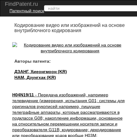
FindPatent.ru
Патентный поиск
Кодирование видео или изображений на основе
внутриблочного кодирования
Авторы патента:
ДЗАНГ, Хиеонгмоон (KR)
НАМ, Дзунгхак (KR)
H04N19/11
- Передача изображений, например
телевидение (измерения, испытания G01; системы для
оригиналов рукописей например, пишущие
телеграфные аппараты, которые рассматриваются в
подклассе G08; накопление информации, основанное
на относительном перемещении носителя записи и
преобразователя G11B; кодирование; декодирование
или преобразование кодов вообще H03M;