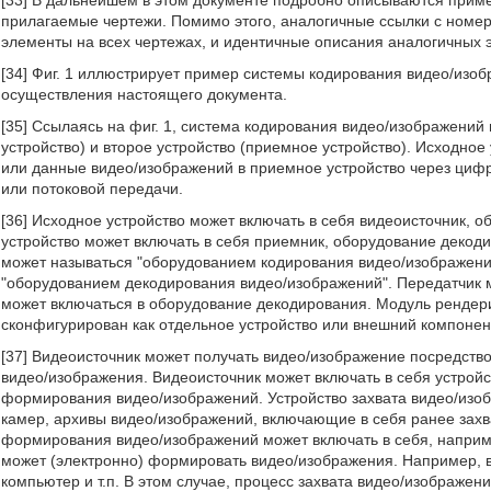
[33] В дальнейшем в этом документе подробно описываются прим
прилагаемые чертежи. Помимо этого, аналогичные ссылки с номер
элементы на всех чертежах, и идентичные описания аналогичных 
[34] Фиг. 1 иллюстрирует пример системы кодирования видео/изоб
осуществления настоящего документа.
[35] Ссылаясь на фиг. 1, система кодирования видео/изображений 
устройство) и второе устройство (приемное устройство). Исходн
или данные видео/изображений в приемное устройство через циф
или потоковой передачи.
[36] Исходное устройство может включать в себя видеоисточник, 
устройство может включать в себя приемник, оборудование декод
может называться "оборудованием кодирования видео/изображени
"оборудованием декодирования видео/изображений". Передатчик 
может включаться в оборудование декодирования. Модуль рендери
сконфигурирован как отдельное устройство или внешний компонен
[37] Видеоисточник может получать видео/изображение посредств
видео/изображения. Видеоисточник может включать в себя устройс
формирования видео/изображений. Устройство захвата видео/изоб
камер, архивы видео/изображений, включающие в себя ранее захва
формирования видео/изображений может включать в себя, напри
может (электронно) формировать видео/изображения. Например, 
компьютер и т.п. В этом случае, процесс захвата видео/изображ