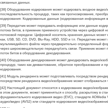
связанных данных.
[38] Оборудование кодирования может кодировать входное видео
последовательность процедур, таких как прогнозирование, преобр
кодирования. Кодированные данные (кодированная информация ви
[39] Передатчик может передавать информацию или данные коди
потока битов, в приемник приемного устройства через цифровой 
потоковой передачи. Цифровой носитель хранения данных может в
как, USB, SD, CD, DVD, Blu-Ray, HDD, SSD и т.п. Передатчик може
мультимедийного файла через предварительно определенный фор
через широковещательную передачу/сеть связи. Приемник может 
поток битов в оборудование декодирования.
[40] Оборудование декодирования может декодировать видео/изо
процедур, таких как деквантование, обратное преобразование и 
кодирования.
[41] Модуль рендеринга может подготавливать посредством ренд
посредством рендеринга видео/изображение может отображаться 
[42] Настоящий документ относится к кодированию видео/изображ
в этом документе, может применяться к способу, раскрытому в ст
фундаментального кодирования видео (EVC), стандарте AOMedia V
аудио/видео (AVS2) или стандарте кодирования видео/изображений