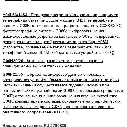
H04L63/1483
- Передача дискретной информации, например
телеграфная связь (пишущие машины B41J; телеграфные
системы G08B; оптические телеграфные аппараты G08B,G08C;
фототелеграфные системы G08C; шифровальные или
дешифровальные устройства как таковые G09C; кодирование,
декодирование или преобразование кода вообще H03M;
устройства, применяемые как для телеграфной, так и для
телефонной связи H04M; избирательные устройства H04Q)
G06N20/20
- Компьютерные системы, основанные на
специфических вычислительных моделях
G06F21/55
- Обработка цифровых данных с помощью
электрических устройств (вычислительные машины, в которых
часть вычислений осуществляется гидравлическими или
пневматическими устройствами G06D; оптическими средствами
G06E; автономные внешние вводные и выводные устройства
G06K; компьютерные системы, основанные на специфических
вычислительных моделях G06N; цепи полного /активного и
реактивного/ сопротивления H03H)
Владельцы патента RU 2790330: