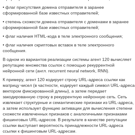
• флаг присутствия домена отправителя в заранее
сформированной базе известных отправителей;
• степень схожести домена отправителя с доменами в заранее
сформированной базе известных отправителей;
• флаг наличия HTML-кода в теле электронного сообщения;
• флаг наличия скриптовых вставок в теле электронного
сообщения.
В одном из вариантов реализации системы агент 120 вычисляет
репутацию множества ссылок с помощью рекуррентной
нейронной сети (англ. recurrent neural network, RNN).
К примеру, агент 120 кодирует строку URL-адреса ссылки как
матрицу чисел (в частности, кодирует каждый символ URL-адреса
вектором фиксированной длины), а затем передает
закодированную строку в рекуррентную нейронную сеть. Сеть
извлекает структурные и семантические признаки из URL-адреса,
а затем использует функцию активации для вычисления степени
схожести извлеченных признаков с аналогичными признаками
фишинговых URL-адресов. В результате в качестве репутации
ссылки выступает вероятность принадлежности URL-адреса
ссылки к фишинговым URL-адресам.