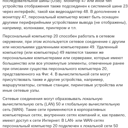
последовательной шины (USB). Монитор 47 или иной тип
устройства отображения также подсоединен к системной шине 23
через интерфейс, такой как видеоадаптер 48. В дополнение к
монитору 47, персональный компьютер может быть оснащен
другими периферийными устройствами вывода (не отображены),
например, колонками, принтером и т.п.
Персональный компьютер 20 способен работать в сетевом
окружении, при этом используется сетевое соединение с другим
или несколькими удаленными компьютерами 49. Удаленный
компьютер (или компьютеры) 49 являются такими же
персональными компьютерами или серверами, которые имеют
большинство или все упомянутые элементы, отмеченные ранее
при описании существа персонального компьютера 20,
представленного на Фиг. 4. В вычислительной сети могут
присутствовать также и другие устройства, например,
маршрутизаторы, сетевые станции, пиринговые устройства или
иные сетевые узлы.
Сетевые соединения могут образовывать локальную
вычислительную сеть (LAN) 50 и глобальную вычислительную
сеть (WAN). Такие сети применяются в корпоративных
компьютерных сетях, внутренних сетях компаний и, как правило,
имеют доступ к сети Интернет. В LAN- или WAN-сетях
персональный компьютер 20 подключен к локальной сети 50