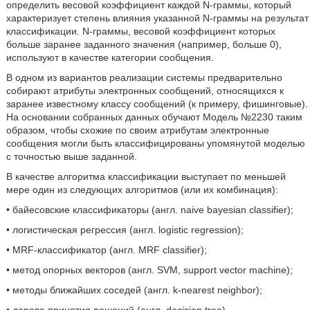
определить весовой коэффициент каждой N-граммы, который
характеризует степень влияния указанной N-граммы на результат
классификации. N-граммы, весовой коэффициент которых
больше заранее заданного значения (например, больше 0),
используют в качестве категории сообщения.
В одном из вариантов реализации системы предварительно
собирают атрибуты электронных сообщений, относящихся к
заранее известному классу сообщений (к примеру, фишинговые).
На основании собранных данных обучают Модель №2230 таким
образом, чтобы схожие по своим атрибутам электронные
сообщения могли быть классифицированы упомянутой моделью
с точностью выше заданной.
В качестве алгоритма классификации выступает по меньшей
мере один из следующих алгоритмов (или их комбинация):
• байесовские классификаторы (англ. naive bayesian classifier);
• логистическая регрессия (англ. logistic regression);
• MRF-классификатор (англ. MRF classifier);
• метод опорных векторов (англ. SVM, support vector machine);
• методы ближайших соседей (англ. k-nearest neighbor);