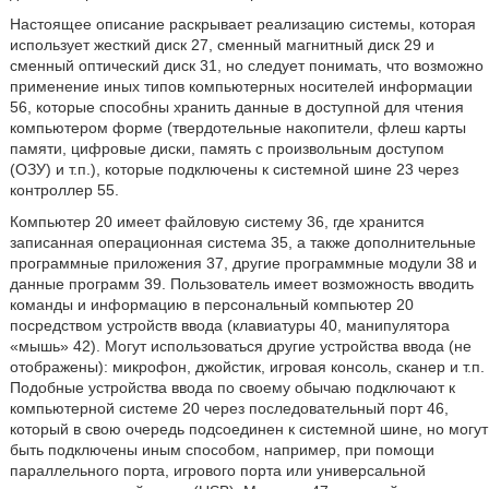
Настоящее описание раскрывает реализацию системы, которая
использует жесткий диск 27, сменный магнитный диск 29 и
сменный оптический диск 31, но следует понимать, что возможно
применение иных типов компьютерных носителей информации
56, которые способны хранить данные в доступной для чтения
компьютером форме (твердотельные накопители, флеш карты
памяти, цифровые диски, память с произвольным доступом
(ОЗУ) и т.п.), которые подключены к системной шине 23 через
контроллер 55.
Компьютер 20 имеет файловую систему 36, где хранится
записанная операционная система 35, а также дополнительные
программные приложения 37, другие программные модули 38 и
данные программ 39. Пользователь имеет возможность вводить
команды и информацию в персональный компьютер 20
посредством устройств ввода (клавиатуры 40, манипулятора
«мышь» 42). Могут использоваться другие устройства ввода (не
отображены): микрофон, джойстик, игровая консоль, сканер и т.п.
Подобные устройства ввода по своему обычаю подключают к
компьютерной системе 20 через последовательный порт 46,
который в свою очередь подсоединен к системной шине, но могут
быть подключены иным способом, например, при помощи
параллельного порта, игрового порта или универсальной