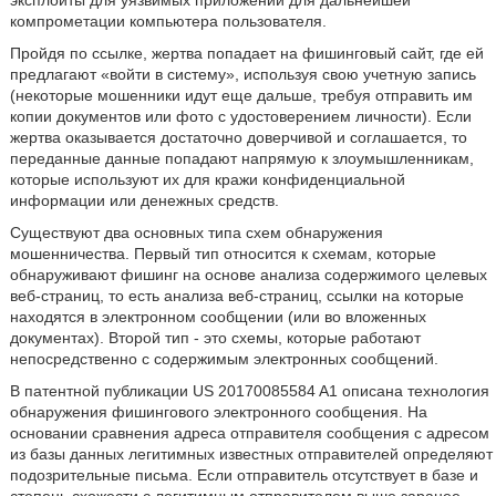
эксплойты для уязвимых приложений для дальнейшей
компрометации компьютера пользователя.
Пройдя по ссылке, жертва попадает на фишинговый сайт, где ей
предлагают «войти в систему», используя свою учетную запись
(некоторые мошенники идут еще дальше, требуя отправить им
копии документов или фото с удостоверением личности). Если
жертва оказывается достаточно доверчивой и соглашается, то
переданные данные попадают напрямую к злоумышленникам,
которые используют их для кражи конфиденциальной
информации или денежных средств.
Существуют два основных типа схем обнаружения
мошенничества. Первый тип относится к схемам, которые
обнаруживают фишинг на основе анализа содержимого целевых
веб-страниц, то есть анализа веб-страниц, ссылки на которые
находятся в электронном сообщении (или во вложенных
документах). Второй тип - это схемы, которые работают
непосредственно с содержимым электронных сообщений.
В патентной публикации US 20170085584 A1 описана технология
обнаружения фишингового электронного сообщения. На
основании сравнения адреса отправителя сообщения с адресом
из базы данных легитимных известных отправителей определяют
подозрительные письма. Если отправитель отсутствует в базе и