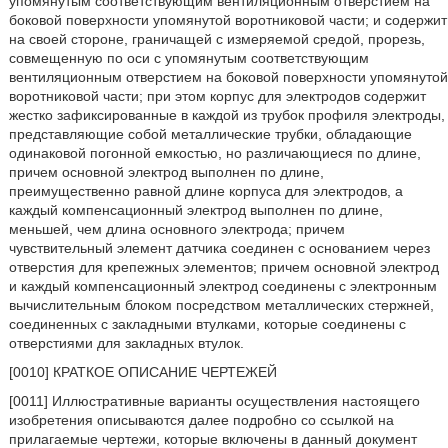
упомянутым соответствующим вентиляционным отверстием на
боковой поверхности упомянутой воротниковой части; и содержит
на своей стороне, граничащей с измеряемой средой, прорезь,
совмещенную по оси с упомянутым соответствующим
вентиляционным отверстием на боковой поверхности упомянутой
воротниковой части; при этом корпус для электродов содержит
жестко зафиксированные в каждой из трубок профиля электроды,
представляющие собой металлические трубки, обладающие
одинаковой погонной емкостью, но различающиеся по длине,
причем основной электрод выполнен по длине,
преимущественно равной длине корпуса для электродов, а
каждый компенсационный электрод выполнен по длине,
меньшей, чем длина основного электрода; причем
чувствительный элемент датчика соединен с основанием через
отверстия для крепежных элементов; причем основной электрод
и каждый компенсационный электрод соединены с электронным
вычислительным блоком посредством металлических стержней,
соединенных с закладными втулками, которые соединены с
отверстиями для закладных втулок.
[0010] КРАТКОЕ ОПИСАНИЕ ЧЕРТЕЖЕЙ
[0011] Иллюстративные варианты осуществления настоящего
изобретения описываются далее подробно со ссылкой на
прилагаемые чертежи, которые включены в данный документ