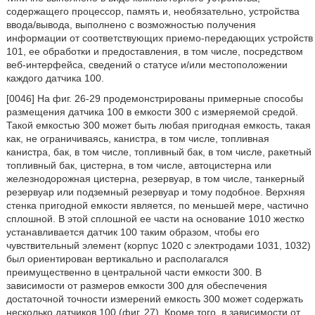
содержащего процессор, память и, необязательно, устройства
ввода/вывода, выполнено с возможностью получения
информации от соответствующих приемо-передающих устройств
101, ее обработки и предоставления, в том числе, посредством
веб-интерфейса, сведений о статусе и/или местоположении
каждого датчика 100.
[0046] На фиг. 26-29 продемонстрированы примерные способы
размещения датчика 100 в емкости 300 с измеряемой средой.
Такой емкостью 300 может быть любая пригодная емкость, такая
как, не ограничиваясь, канистра, в том числе, топливная
канистра, бак, в том числе, топливный бак, в том числе, ракетный
топливный бак, цистерна, в том числе, автоцистерна или
железнодорожная цистерна, резервуар, в том числе, танкерный
резервуар или подземный резервуар и тому подобное. Верхняя
стенка пригодной емкости является, по меньшей мере, частично
сплошной. В этой сплошной ее части на основание 1010 жестко
устанавливается датчик 100 таким образом, чтобы его
чувствительный элемент (корпус 1020 с электродами 1031, 1032)
был ориентирован вертикально и располагался
преимущественно в центральной части емкости 300. В
зависимости от размеров емкости 300 для обеспечения
достаточной точности измерений емкость 300 может содержать
несколько датчиков 100 (фиг. 27). Кроме того, в зависимости от