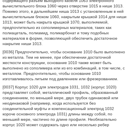
содержащего разъем выходного кабеля 1063 электронного
вычислительного блока 1060 через отверстие 1015 в нише 1013.
Помимо этого, в дальнейшем ниша 1013 с установленным в ней
вычислительным блоком 1060, накрытым крышкой 1014 для ниши
1013, может быть накрыта крышкой 1070, выполняемой,
предпочтительно из сополимерных материалов, таких как
полиацеталь, полиамид, поликарбонат и тому подобных
материалов в форме, позволяющей обеспечить достаточное
накрытие ниши 1013.
[0036] Предпочтительно, чтобы основание 1010 было выполнено
из металла. Тем не менее, при обеспечении достаточной
жесткости конструкции, основание 1010 также может быть
выполнено из сополимера или из его комбинаций, в том числе, с
металлом. Предпочтительно, чтобы основание 1010
изготавливалось литьем под давлением или фрезерованием.
[0037] Корпус 1020 для электродов 1031, 1032 (корпус 1020)
представляет собой, металлический профиль, образованный
соединением, по меньшей мере, двух трубок одинаковой или
неодинаковой (например, когда используется без
соединительной муфты и компенсационный электрод 1032
короче основного электрода 1031) длины между собой, по
меньшей мере, частично по длине профиля. Необязательно
корпус 1020 может содержать одно или несколько ребер