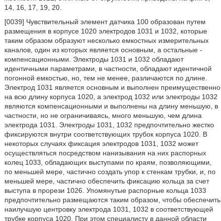
14, 16, 17, 19, 20.
[0039] Чувствительный элемент датчика 100 образован путем
размещения в корпусе 1020 электродов 1031 и 1032, которые
таким образом образуют несколько емкостных измерительных
каналов, один из которых является основным, а остальные -
компенсационными. Электроды 1031 и 1032 обладают
идентичными параметрами, в частности, обладают идентичной
погонной емкостью, но, тем не менее, различаются по длине.
Электрод 1031 является основным и выполнен преимущественно
на всю длину корпуса 1020, а электрод 1032 или электроды 1032
являются компенсационными и выполнены на длину меньшую, в
частности, но не ограничиваясь, много меньшую, чем длина
электрода 1031. Электроды 1031, 1032 предпочтительно жестко
фиксируются внутри соответствующих трубок корпуса 1020. В
некоторых случаях фиксация электродов 1031, 1032 может
осуществляться посредством нанизывания на них распорных
колец 1033, обладающих выступами по краям, позволяющими,
по меньшей мере, частично создать упор к стенкам трубки, и, по
меньшей мере, частично обеспечить фиксацию кольца за счет
выступа в прорези 1026. Упомянутые распорные кольца 1033
предпочтительно размещаются таким образом, чтобы обеспечить
наилучшую центровку электрода 1031, 1032 в соответствующей
трубке корпуса 1020. При этом специалисту в данной области