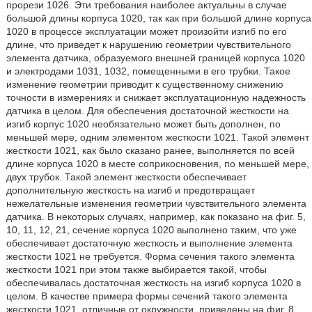
прорези 1026. Эти требования наиболее актуальны в случае
большой длины корпуса 1020, так как при большой длине корпуса
1020 в процессе эксплуатации может произойти изгиб по его
длине, что приведет к нарушению геометрии чувствительного
элемента датчика, образуемого внешней границей корпуса 1020
и электродами 1031, 1032, помещенными в его трубки. Такое
изменение геометрии приводит к существенному снижению
точности в измерениях и снижает эксплуатационную надежность
датчика в целом. Для обеспечения достаточной жесткости на
изгиб корпус 1020 необязательно может быть дополнен, по
меньшей мере, одним элементом жесткости 1021. Такой элемент
жесткости 1021, как было сказано ранее, выполняется по всей
длине корпуса 1020 в месте соприкосновения, по меньшей мере,
двух трубок. Такой элемент жесткости обеспечивает
дополнительную жесткость на изгиб и предотвращает
нежелательные изменения геометрии чувствительного элемента
датчика. В некоторых случаях, например, как показано на фиг. 5,
10, 11, 12, 21, сечение корпуса 1020 выполнено таким, что уже
обеспечивает достаточную жесткость и выполнение элемента
жесткости 1021 не требуется. Форма сечения такого элемента
жесткости 1021 при этом также выбирается такой, чтобы
обеспечивалась достаточная жесткость на изгиб корпуса 1020 в
целом. В качестве примера формы сечений такого элемента
жесткости 1021, отличные от окружности, приведены на фиг. 8,