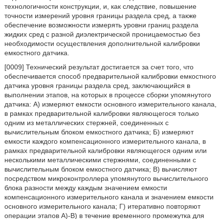
технологичности конструкции, и, как следствие, повышение
точности измерений уровня границы раздела сред, а также
обеспечение возможности измерять уровни границ раздела
жидких сред с разной диэлектрической проницаемостью без
необходимости осуществления дополнительной калибровки
емкостного датчика.
[0009] Технический результат достигается за счет того, что
обеспечивается способ предварительной калибровки емкостного
датчика уровня границы раздела сред, заключающийся в
выполнении этапов, на которых в процессе сборки упомянутого
датчика: А) измеряют емкости основного измерительного канала,
в рамках предварительной калибровки являющегося только
одним из металлических стержней, соединенных с
вычислительным блоком емкостного датчика; Б) измеряют
емкости каждого компенсационного измерительного канала, в
рамках предварительной калибровки являющегося одним или
несколькими металлическими стержнями, соединенными с
вычислительным блоком емкостного датчика; В) вычисляют
посредством микроконтроллера упомянутого вычислительного
блока разности между каждым значением емкости
компенсационного измерительного канала и значением емкости
основного измерительного канала; Г) итеративно повторяют
операции этапов А)-В) в течение временного промежутка для