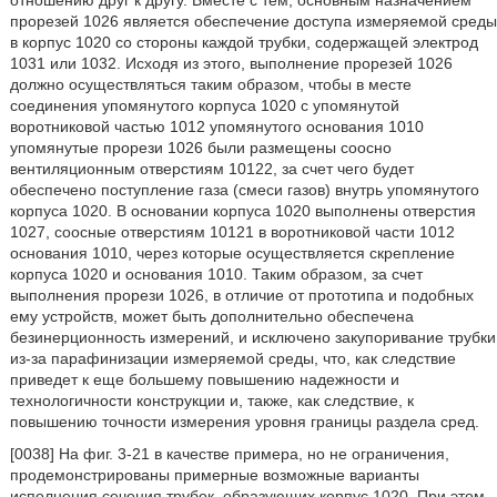
отношению друг к другу. Вместе с тем, основным назначением
прорезей 1026 является обеспечение доступа измеряемой среды
в корпус 1020 со стороны каждой трубки, содержащей электрод
1031 или 1032. Исходя из этого, выполнение прорезей 1026
должно осуществляться таким образом, чтобы в месте
соединения упомянутого корпуса 1020 с упомянутой
воротниковой частью 1012 упомянутого основания 1010
упомянутые прорези 1026 были размещены соосно
вентиляционным отверстиям 10122, за счет чего будет
обеспечено поступление газа (смеси газов) внутрь упомянутого
корпуса 1020. В основании корпуса 1020 выполнены отверстия
1027, соосные отверстиям 10121 в воротниковой части 1012
основания 1010, через которые осуществляется скрепление
корпуса 1020 и основания 1010. Таким образом, за счет
выполнения прорези 1026, в отличие от прототипа и подобных
ему устройств, может быть дополнительно обеспечена
безинерционность измерений, и исключено закупоривание трубки
из-за парафинизации измеряемой среды, что, как следствие
приведет к еще большему повышению надежности и
технологичности конструкции и, также, как следствие, к
повышению точности измерения уровня границы раздела сред.
[0038] На фиг. 3-21 в качестве примера, но не ограничения,
продемонстрированы примерные возможные варианты
исполнения сечения трубок, образующих корпус 1020. При этом