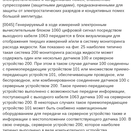
супрессорами (защитными диодами), предназначенными для
защиты от электростатических разрядов и кондуктивных помех
большой амплитуды.
[0045] Генерируемый в ходе измерений электронным
вычислительным блоком 1060 цифровой сигнал посредством
выходного кабеля 1063 передается в блок визуализации для
отображения текущих измерений и/или в систему мониторинга
расхода жидкости. Как показано на фиг. 25 наиболее типично
такая система 200 мониторинга расхода жидкости может
содержать один или несколько датчиков 100 и серверное
устройство 200. При этом в таком случае датчики 100 соединены
с приемопередающим устройством 101 или множеством приемо-
передающих устройств 101, обеспечивающим проводное, или
беспроводное, или комбинированное соединение датчиков 100 с
серверным устройством 200. Такое приемо-передающие
устройство выполнено с возможностью передачи информации,
поступающей с выходного кабеля 1063 датчика 100 на серверное
устройство 200. В некоторых случаях такое приемопередающее
устройство 101 может быть снабжено навигационным
оборудованием для передачи на серверное устройство также и
информации о местоположении соответствующего датчика 100. В
свою очередь, серверное устройство 200, которое наиболее
типично выполнено в виде компьютерного устройства,