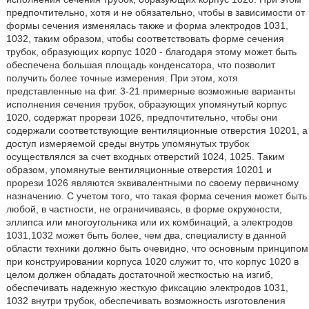
предпочтительно, хотя и не обязательно, чтобы в зависимости от
формы сечения изменялась также и форма электродов 1031,
1032, таким образом, чтобы соответствовать форме сечения
трубок, образующих корпус 1020 - благодаря этому может быть
обеспечена большая площадь конденсатора, что позволит
получить более точные измерения. При этом, хотя
представленные на фиг. 3-21 примерные возможные варианты
исполнения сечения трубок, образующих упомянутый корпус
1020, содержат прорези 1026, предпочтительно, чтобы они
содержали соответствующие вентиляционные отверстия 10201, а
доступ измеряемой среды внутрь упомянутых трубок
осуществлялся за счет входных отверстий 1024, 1025. Таким
образом, упомянутые вентиляционные отверстия 10201 и
прорези 1026 являются эквивалентными по своему первичному
назначению. С учетом того, что такая форма сечения может быть
любой, в частности, не ограничиваясь, в форме окружности,
эллипса или многоугольника или их комбинаций, а электродов
1031,1032 может быть более, чем два, специалисту в данной
области техники должно быть очевидно, что основным принципом
при конструировании корпуса 1020 служит то, что корпус 1020 в
целом должен обладать достаточной жесткостью на изгиб,
обеспечивать надежную жесткую фиксацию электродов 1031,
1032 внутри трубок, обеспечивать возможность изготовления