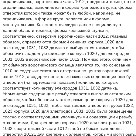
ограничиваясь, воротниковая часть 1012, предпочтительно, но не
ограничиваясь, выполняется в форме крепежной втулки, форма
отверстия которой также может быть любой, например, не
ограничиваясь, в форме круга, эллипса или в форме
многоугольника. Как станет очевидно далее специалисту в
данной области техники, форма крепежной втулки и,
соответственно, отверстия воротниковой части 1012, главным
образом, определяются формой сечения корпуса 1020 для
электродов 1031, 1032 датчика и выбираются такими, чтобы
обеспечить надежную фиксацию корпуса 1020 для электродов
1031, 1032 в воротниковой части 1012. Помимо этого, отличием
от обычного воротникового фланца является то, что основание
1010 не содержит сквозного отверстия по центру воротниковой
части 1012, а содержит несколько сквозных содержащих резьбу
отверстий (на чертежах не показано) количество которых
соответствует количеству электродов 1031, 1032 датчика.
Упомянутые содержащие резьбу отверстия выполняются таким
образом, чтобы обеспечить такое размещение корпуса 1020 для
электродов 1031, 1032, чтобы монтажные отверстия трубок 1022,
1023 корпуса 1020 для электродов 1031, 1032 были размещены
соосно с соответствующими упомянутыми содержащими резьбу
отверстиями. Для крепления корпуса 1020 для электродов 1031,
1032 к воротниковой части 1012 в ней по бокам выполнены
отверстия 10121 для крепежных элементов, которыми могут быть,