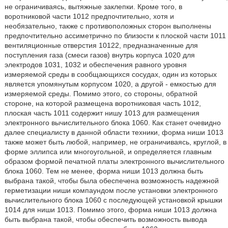
не ограничиваясь, вытяжные заклепки. Кроме того, в
воротниковой части 1012 предпочтительно, хотя и
необязательно, также с противоположных сторон выполнены
предпочтительно ассиметрично по близости к плоской части 1011
вентиляционные отверстия 10122, предназначенные для
поступления газа (смеси газов) внутрь корпуса 1020 для
электродов 1031, 1032 и обеспечения равного уровня
измеряемой среды в сообщающихся сосудах, один из которых
является упомянутым корпусом 1020, а другой - емкостью для
измеряемой среды. Помимо этого, со стороны, обратной
стороне, на которой размещена воротниковая часть 1012,
плоская часть 1011 содержит нишу 1013 для размещения
электронного вычислительного блока 1060. Как станет очевидно
далее специалисту в данной области техники, форма ниши 1013
также может быть любой, например, не ограничиваясь, круглой, в
форме эллипса или многоугольной, и определяется главным
образом формой печатной платы электронного вычислительного
блока 1060. Тем не менее, форма ниши 1013 должна быть
выбрана такой, чтобы была обеспечена возможность надежной
герметизации ниши компаундом после установки электронного
вычислительного блока 1060 с последующей установкой крышки
1014 для ниши 1013. Помимо этого, форма ниши 1013 должна
быть выбрана такой, чтобы обеспечить возможность вывода