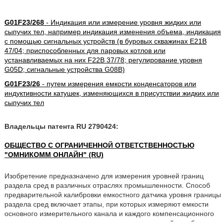
G01F23/268
- Индикация или измерение уровня жидких или
сыпучих тел, например индикация изменения объема, индикация
с помощью сигнальных устройств (в буровых скважинах E21B
47/04; приспособленных для паровых котлов или
устанавливаемых на них F22B 37/78; регулирование уровня
G05D; сигнальные устройства G08B)
G01F23/26
- путем измерения емкости конденсаторов или
индуктивности катушек, изменяющихся в присутствии жидких или
сыпучих тел
Владельцы патента RU 2790424:
ОБЩЕСТВО С ОГРАНИЧЕННОЙ ОТВЕТСТВЕННОСТЬЮ
"ОМНИКОММ ОНЛАЙН" (RU)
Изобретение предназначено для измерения уровней границ
раздела сред в различных отраслях промышленности. Способ
предварительной калибровки емкостного датчика уровня границы
раздела сред включает этапы, при которых измеряют емкости
основного измерительного канала и каждого компенсационного