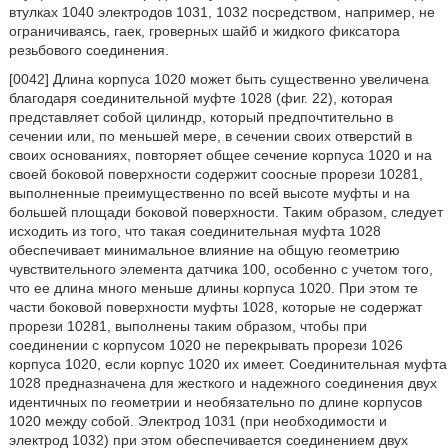
втулках 1040 электродов 1031, 1032 посредством, например, не
ограничиваясь, гаек, гроверных шайб и жидкого фиксатора
резьбового соединения.
[0042] Длина корпуса 1020 может быть существенно увеличена
благодаря соединительной муфте 1028 (фиг. 22), которая
представляет собой цилиндр, который предпочтительно в
сечении или, по меньшей мере, в сечении своих отверстий в
своих основаниях, повторяет общее сечение корпуса 1020 и на
своей боковой поверхности содержит соосные прорези 10281,
выполненные преимущественно по всей высоте муфты и на
большей площади боковой поверхности. Таким образом, следует
исходить из того, что такая соединительная муфта 1028
обеспечивает минимальное влияние на общую геометрию
чувствительного элемента датчика 100, особенно с учетом того,
что ее длина много меньше длины корпуса 1020. При этом те
части боковой поверхности муфты 1028, которые не содержат
прорези 10281, выполнены таким образом, чтобы при
соединении с корпусом 1020 не перекрывать прорези 1026
корпуса 1020, если корпус 1020 их имеет. Соединительная муфта
1028 предназначена для жесткого и надежного соединения двух
идентичных по геометрии и необязательно по длине корпусов
1020 между собой. Электрод 1031 (при необходимости и
электрод 1032) при этом обеспечивается соединением двух