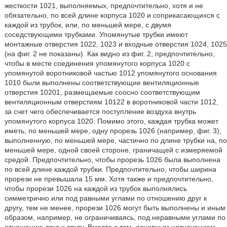
жесткости 1021, выполняемых, предпочтительно, хотя и не
обязательно, по всей длине корпуса 1020 и соприкасающихся с
каждой из трубок, или, по меньшей мере, с двумя
соседствующими трубками. Упомянутые трубки имеют
монтажные отверстия 1022, 1023 и входные отверстия 1024, 1025
(на фиг. 2 не показаны). Как видно из фиг. 2, предпочтительно,
чтобы в месте соединения упомянутого корпуса 1020 с
упомянутой воротниковой частью 1012 упомянутого основания
1010 были выполнены соответствующие вентиляционные
отверстия 10201, размещаемые соосно соответствующим
вентиляционным отверстиям 10122 в воротниковой части 1012,
за счет чего обеспечивается поступление воздуха внутрь
упомянутого корпуса 1020. Помимо этого, каждая трубка может
иметь, по меньшей мере, одну прорезь 1026 (например, фиг. 3),
выполненную, по меньшей мере, частично по длине трубки на, по
меньшей мере, одной своей стороне, граничащей с измеряемой
средой. Предпочтительно, чтобы прорезь 1026 была выполнена
по всей длине каждой трубки. Предпочтительно, чтобы ширина
прорези не превышала 15 мм. Хотя также и предпочтительно,
чтобы прорези 1026 на каждой из трубок выполнялись
симметрично или под равными углами по отношению друг к
другу, тем не менее, прорези 1026 могут быть выполнены и иным
образом, например, не ограничиваясь, под неравными углами по