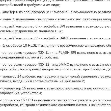
формирования информации для записи в группу накопителей 1 H
потребителей в требуемом им виде;
- кластер 6 из процессоров DSP выполнен с возможностью реализ
- кодек 7 видеоданных выполнен с возможностью реализации алго
- первый контроллер 8 интерфейса SPI выполнен с возможностью 
системы устройства из внешнего ПЗУ;
- первый контроллер 9 интерфейса UART выполнен с возможность
- блок сброса 10 RESET выполнен с возможностью аппаратного сбр
- репрограммируемое ПЗУ 11 типа FLASH SPI выполнено с возмож
операционной системы устройства;
- репрограммируемое ПЗУ 12 типа еММС выполнено с возможност
программ, реализующих алгоритмы обработки входных потоков да
- монитор 14 рабочих температур и напряжений выполнен с возм
блоков, входящих в состав системы на кристалле 2;
- супервизор 15 выполнен с возможностью контроля целостности 
управления устройством;
- процессор 16 CPU выполнен с возможностью реализации алгори
устройства, контроля технического состояния системы на кристалл