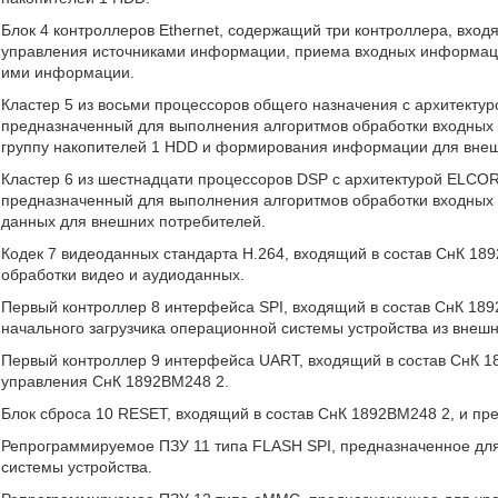
Блок 4 контроллеров Ethernet, содержащий три контроллера, вхо
управления источниками информации, приема входных информаци
ими информации.
Кластер 5 из восьми процессоров общего назначения с архитекту
предназначенный для выполнения алгоритмов обработки входных
группу накопителей 1 HDD и формирования информации для внеш
Кластер 6 из шестнадцати процессоров DSP с архитектурой ELCOR
предназначенный для выполнения алгоритмов обработки входных 
данных для внешних потребителей.
Кодек 7 видеоданных стандарта Н.264, входящий в состав СнК 18
обработки видео и аудиоданных.
Первый контроллер 8 интерфейса SPI, входящий в состав СнК 189
начального загрузчика операционной системы устройства из внешн
Первый контроллер 9 интерфейса UART, входящий в состав СнК 1
управления СнК 1892ВМ248 2.
Блок сброса 10 RESET, входящий в состав СнК 1892ВМ248 2, и пр
Репрограммируемое ПЗУ 11 типа FLASH SPI, предназначенное дл
системы устройства.