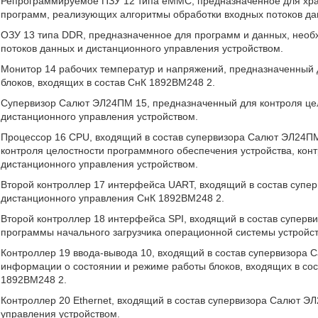
Репрограммируемое ПЗУ 12 типа еММС, предназначенное для хра
программ, реализующих алгоритмы обработки входных потоков да
ОЗУ 13 типа DDR, предназначенное для программ и данных, необ
потоков данных и дистанционного управления устройством.
Монитор 14 рабочих температур и напряжений, предназначенный
блоков, входящих в состав СнК 1892ВМ248 2.
Супервизор Салют ЭЛ24ПМ 15, предназначенный для контроля цел
дистанционного управления устройством.
Процессор 16 CPU, входящий в состав супервизора Салют ЭЛ24П
контроля целостности программного обеспечения устройства, кон
дистанционного управления устройством.
Второй контроллер 17 интерфейса UART, входящий в состав супе
дистанционного управления СнК 1892ВМ248 2.
Второй контроллер 18 интерфейса SPI, входящий в состав супер
программы начального загрузчика операционной системы устройст
Контроллер 19 ввода-вывода 10, входящий в состав супервизора
информации о состоянии и режиме работы блоков, входящих в со
1892ВМ248 2.
Контроллер 20 Ethernet, входящий в состав супервизора Салют Э
управления устройством.