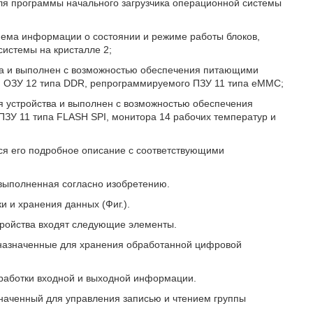
оля программы начального загрузчика операционной системы
иема информации о состоянии и режиме работы блоков,
системы на кристалле 2;
тва и выполнен с возможностью обеспечения питающими
D, ОЗУ 12 типа DDR, репрограммируемого ПЗУ 11 типа еММС;
ия устройства и выполнен с возможностью обеспечения
ЗУ 11 типа FLASH SPI, монитора 14 рабочих температур и
ся его подробное описание с соответствующими
 выполненная согласно изобретению.
 и хранения данных (Фиг.).
стройства входят следующие элементы.
дназначенные для хранения обработанной цифровой
работки входной и выходной информации.
значенный для управления записью и чтением группы