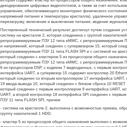
которая содержит кластер из процессоров общего назначения, кла
декодирования цифровых видеопотоков; а также за счет использов
управления, обеспечивающего мониторинг физического состояния
напряжений питания и температуры кристалла), удаленное управл
перезагрузку, включение и выключение питания, ведение журналов
Поставленный технический результат достигнут путем создания ус
систему на кристалле 2, которая соединена с группой накопителей
репрограммируемым ПЗУ 12 типа еММС, с репрограммируемым ПЗУ
и напряжений, который соединен с супервизором 15, который соед
репрограммируемым ПЗУ 11 типа FLASH SPI и с системой на криста
который соединен с кластером 5 из процессоров общего назначени
репрограммируемым ПЗУ 12 типа еММС, с репрограммируемым ПЗУ
6 из процессоров DSP, с кодеком 7 видеоданных, с первым контр
интерфейса UART, а супервизор 15 содержит контроллер 20 Ether
который соединен со вторым контроллером 17 интерфейса UART, 
19 ввода-вывода 10, который соединен с блоком сброса 10 RESET
который соединен с первым контроллером 9 интерфейса UART, ко
UART, а второй контроллер 18 интерфейса SPI соединен с первы
ПЗУ 11 типа FLASH SPI, причем
- система на кристалле 2, выполнена с возможностью приема, о
группу накопителей 1 HDD;
- кластер 5 из процессоров общего назначения выполнен с возмо