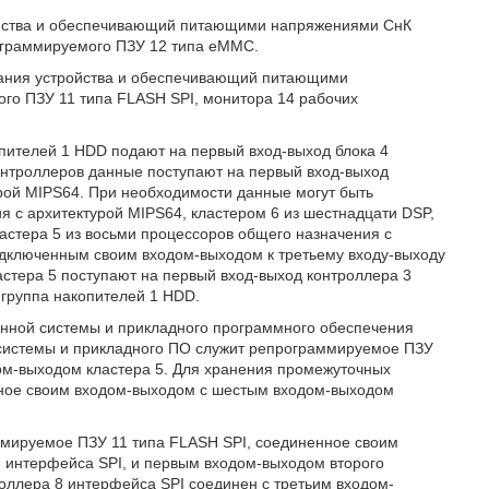
ройства и обеспечивающий питающими напряжениями СнК
ограммируемого ПЗУ 12 типа еММС.
тания устройства и обеспечивающий питающими
о ПЗУ 11 типа FLASH SPI, монитора 14 рабочих
опителей 1 HDD подают на первый вход-выход блока 4
-контроллеров данные поступают на первый вход-выход
урой MIPS64. При необходимости данные могут быть
я с архитектурой MIPS64, кластером 6 из шестнадцати DSP,
астера 5 из восьми процессоров общего назначения с
одключенным своим входом-выходом к третьему входу-выходу
астера 5 поступают на первый вход-выход контроллера 3
 группа накопителей 1 HDD.
нной системы и прикладного программного обеспечения
 системы и прикладного ПО служит репрограммируемое ПЗУ
ом-выходом кластера 5. Для хранения промежуточных
нное своим входом-выходом с шестым входом-выходом
ммируемое ПЗУ 11 типа FLASH SPI, соединенное своим
 интерфейса SPI, и первым входом-выходом второго
роллера 8 интерфейса SPI соединен с третьим входом-