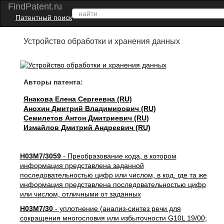
FindPatent.ru
Патентный поиск
Устройство обработки и хранения данных
Авторы патента:
Янакова Елена Сергеевна (RU)
Анохин Дмитрий Владимирович (RU)
Семилетов Антон Дмитриевич (RU)
Измайлов Дмитрий Андреевич (RU)
H03M7/3059
- Преобразование кода, в котором
информация представлена заданной
последовательностью цифр или числом, в код, где та же
информация представлена последовательностью цифр
или числом, отличными от заданных
H03M7/30
- уплотнение (анализ-синтез речи для
сокращения многословия или избыточности G10L 19/00;