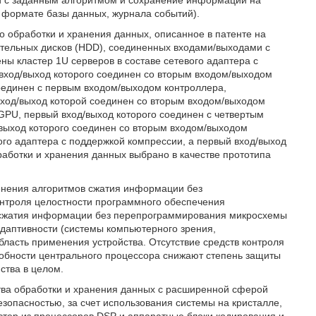
и с заданным алгоритмом и сохранение информации на
 формате базы данных, журнала событий).
о обработки и хранения данных, описанное в патенте на
тельных дисков (HDD), соединенных входами/выходами с
ны кластер 1U серверов в составе сетевого адаптера с
вход/выход которого соединен со вторым входом/выходом
соединен с первым входом/выходом контроллера,
ход/выход которой соединен со вторым входом/выходом
GPU, первый вход/выход которого соединен с четвертым
/выход которого соединен со вторым входом/выходом
ого адаптера с поддержкой компрессии, а первый вход/выход
работки и хранения данных выбрано в качестве прототипа
енения алгоритмов сжатия информации без
нтроля целостности программного обеспечения
 сжатия информации без перепрограммирования микросхемы
даптивности (системы компьютерного зрения,
ласть применения устройства. Отсутствие средств контроля
обности центрального процессора снижают степень защиты
ства в целом.
тва обработки и хранения данных с расширенной сферой
опасностью, за счет использования системы на кристалле,