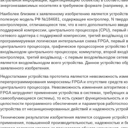
актуальной информации, идентификацию объектов) в соответстви
энергонезависимых носителях в требуемом формате (например, в
Наиболее близким к заявленному изобретению является устройств
полезную модель РФ №184681, содержащее контроллер, N твердо
контроллером, отличающееся тем, что в него дополнительно введе
поддержкой компрессии, центрального процессора (CPU), первый 
сетевого адаптера с поддержкой компрессии, третий вход/выход 
программируемая логическая интегральная схема FPGA, первый в
центрального процессора, графическое процессорное устройство 
вход/выходом центрального процессора; коммутатор, второй вход
контроллера, третий вход/выход - с первым входом/выходом сетев
является входом/выходом всего устройства. Данное устройство об
заявленного изобретения.
Недостатками устройства прототипа являются невозможность изм
перепрограммирования микросхемы FPGA и отсутствие средств ко
центрального процессора. Невозможность изменения алгоритмов
FPGA затрудняет применение устройства в системах, требующих а
самообучающиеся системы), то есть сужает функциональность и об
целостности программного обеспечения и параметров работоспос
устройства от несанкционированных действий и надежность устрой
Техническим результатом изобретения является создание устройс
применения, повышенной производительностью, надежностью и без