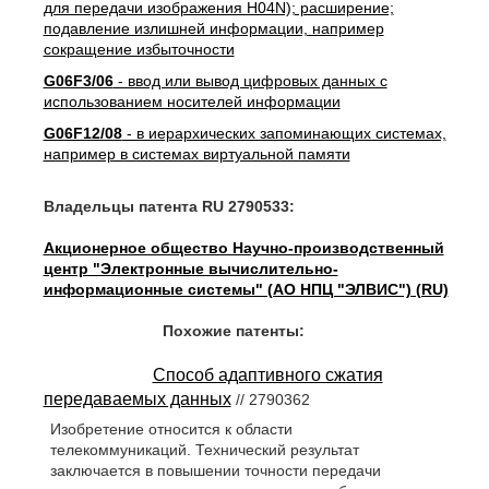
для передачи изображения H04N); расширение;
подавление излишней информации, например
сокращение избыточности
G06F3/06
- ввод или вывод цифровых данных с
использованием носителей информации
G06F12/08
- в иерархических запоминающих системах,
например в системах виртуальной памяти
Владельцы патента RU 2790533:
Акционерное общество Научно-производственный
центр "Электронные вычислительно-
информационные системы" (АО НПЦ "ЭЛВИС") (RU)
Похожие патенты:
Способ адаптивного сжатия
передаваемых данных
// 2790362
Изобретение относится к области
телекоммуникаций. Технический результат
заключается в повышении точности передачи