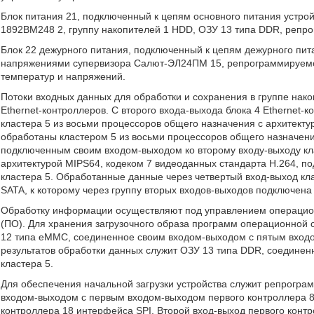
Блок питания 21, подключенный к цепям основного питания уст
1892ВМ248 2, группу накопителей 1 HDD, ОЗУ 13 типа DDR, репр
Блок 22 дежурного питания, подключенный к цепям дежурного пи
напряжениями супервизора Салют-ЭЛ24ПМ 15, репрограммируемог
температур и напряжений.
Потоки входных данных для обработки и сохранения в группе нак
Ethernet-контроллеров. С второго входа-выхода блока 4 Ethernet
кластера 5 из восьми процессоров общего назначения с архитект
обработаны кластером 5 из восьми процессоров общего назначени
подключенным своим входом-выходом ко второму входу-выходу кл
архитектурой MIPS64, кодеком 7 видеоданных стандарта Н.264, п
кластера 5. Обработанные данные через четвертый вход-выход кл
SATA, к которому через группу вторых входов-выходов подключена
Обработку информации осуществляют под управлением операцио
(ПО). Для хранения загрузочного образа программ операционной
12 типа еММС, соединенное своим входом-выходом с пятым вход
результатов обработки данных служит ОЗУ 13 типа DDR, соедине
кластера 5.
Для обеспечения начальной загрузки устройства служит репрогра
входом-выходом с первым входом-выходом первого контроллера 8
контроллера 18 интерфейса SPI. Второй вход-выход первого конт