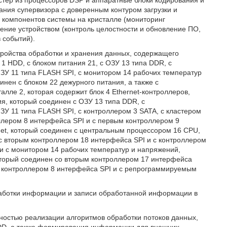
стер из процессоров DSP и аппаратные блоки кодирования и
ания супервизора с доверенным контуром загрузки и
 компонентов системы на кристалле (мониторинг
ение устройством (контроль целостности и обновление ПО,
 событий).
тройства обработки и хранения данных, содержащего
 1 HDD, с блоком питания 21, с ОЗУ 13 типа DDR, с
 11 типа FLASH SPI, с монитором 14 рабочих температур
инен с блоком 22 дежурного питания, а также с
лле 2, которая содержит блок 4 Ethernet-контроллеров,
я, который соединен с ОЗУ 13 типа DDR, с
 11 типа FLASH SPI, с контроллером 3 SATA, с кластером
оллером 8 интерфейса SPI и с первым контроллером 9
net, который соединен с центральным процессором 16 CPU,
с вторым контроллером 18 интерфейса SPI и с контроллером
 и с монитором 14 рабочих температур и напряжений,
торый соединен со вторым контроллером 17 интерфейса
м контроллером 8 интерфейса SPI и с репрограммируемым
бработки информации и записи обработанной информации в
жностью реализации алгоритмов обработки потоков данных,