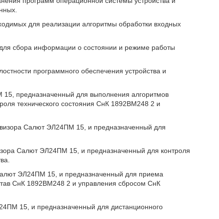
нения программ операционной системы устройства и
нных.
ходимых для реализации алгоритмы обработки входных
 для сбора информации о состоянии и режиме работы
остности программного обеспечения устройства и
М 15, предназначенный для выполнения алгоритмов
троля технического состояния СнК 1892ВМ248 2 и
рвизора Салют ЭЛ24ПМ 15, и предназначенный для
визора Салют ЭЛ24ПМ 15, и предназначенный для контроля
ва.
 Салют ЭЛ24ПМ 15, и предназначенный для приема
став СнК 1892ВМ248 2 и управления сбросом СнК
Л24ПМ 15, и предназначенный для дистанционного