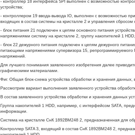
- контроллер 18 интерфейса SPI выполнен с возможностью контр
устройства;
- контроллером 19 ввода-вывода IO, выполнен с возможностью пр
входящих в состав системы на кристалле 2 и управления сбросом 
- блок питания 21 подключен к цепям основного питания устройс
напряжениями систему на кристалле 2, группу накопителей 1 HD
- блок 22 дежурного питания подключен к цепям дежурного питан
питающими напряжениями супервизора 15, репрограммируемого П
напряжений.
Для лучшего понимания заявленного изобретения далее приводит
графическими материалами.
Фиг. Общая блок-схема устройства обработки и хранения данных,
Рассмотрим вариант выполнения заявленного устройства обработки
В состав заявленного устройства обработки и хранения данных у
Группа накопителей 1 HDD, например, с интерфейсом SATA, пре
информации.
Система на кристалле СнК 1892ВМ248 2, предназначенная для об
Контроллер SATA 3, входящий в состав СнК 1892ВМ248 2, предна
накопителей 1 HDD.