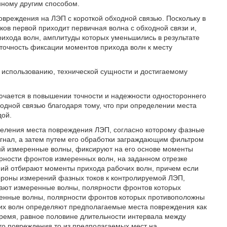
нному другим способом.
овреждения на ЛЭП с короткой обходной связью. Поскольку в
оков первой приходит первичная волна с обходной связи и,
ихода волн, амплитуды которых уменьшились в результате
 точность фиксации моментов прихода волн к месту
о использованию, технической сущности и достигаемому
ючается в повышении точности и надежности одностороннего
одной связью благодаря тому, что при определении места
дой.
еделения места повреждения ЛЭП, согласно которому фазные
гнал, а затем путем его обработки заграждающим фильтром
ий измеренные волны, фиксируют на его основе моменты
рности фронтов измеренных волн, на заданном отрезке
ний отбирают моменты прихода рабочих волн, причем если
ороны измерений фазных токов к контролируемой ЛЭП,
мают измеренные волны, полярности фронтов которых
ренные волны, полярности фронтов которых противоположны
их волн определяют предполагаемые места повреждения как
время, равное половине длительности интервала между
то повреждения то из предполагаемых мест на