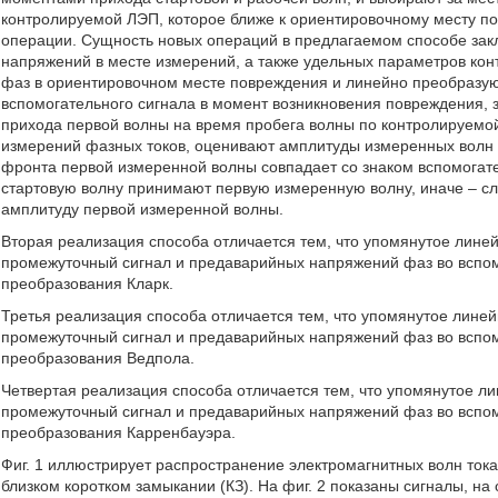
контролируемой ЛЭП, которое ближе к ориентировочному месту п
операции. Сущность новых операций в предлагаемом способе закл
напряжений в месте измерений, а также удельных параметров к
фаз в ориентировочном месте повреждения и линейно преобразуют
вспомогательного сигнала в момент возникновения повреждения,
прихода первой волны на время пробега волны по контролируемо
измерений фазных токов, оценивают амплитуды измеренных волн 
фронта первой измеренной волны совпадает со знаком вспомогате
стартовую волну принимают первую измеренную волну, иначе – 
амплитуду первой измеренной волны.
Вторая реализация способа отличается тем, что упомянутое лине
промежуточный сигнал и предаварийных напряжений фаз во вспом
преобразования Кларк.
Третья реализация способа отличается тем, что упомянутое лине
промежуточный сигнал и предаварийных напряжений фаз во вспом
преобразования Ведпола.
Четвертая реализация способа отличается тем, что упомянутое л
промежуточный сигнал и предаварийных напряжений фаз во вспом
преобразования Карренбауэра.
Фиг. 1 иллюстрирует распространение электромагнитных волн тока
близком коротком замыкании (КЗ). На фиг. 2 показаны сигналы, на