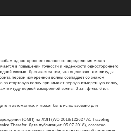
способам одностороннего волнового определения места
ючается в повышении точности и надежности одностороннего
одной связью. Достигается тем, что оценивают амплитуды
ронта первой измеренной волны совпадает со знаком
то за стартовую волну принимают первую измеренную волну,
мплитуду первой измеренной волны. 3 з.п. ф-лы, 6 ил.
щите и автоматике, и может быть использовано для
.
овреждения (ОМП) на ЛЭП (WO 2018/122627 A1 Traveling
Device Therefor. Дата публикации: 05.07.2018), согласно
 фазных токов заграждающим фильтром основной гармоники