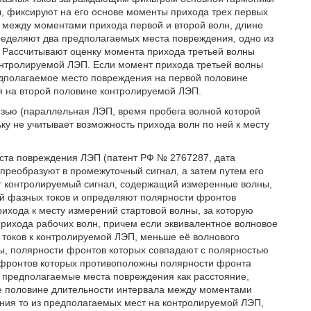
 фиксируют на его основе моменты прихода трех первых
а между моментами прихода первой и второй волн, длине
ределяют два предполагаемых места повреждения, одно из
. Рассчитывают оценку момента прихода третьей волны
онтролируемой ЛЭП. Если момент прихода третьей волны
едполагаемое место повреждения на первой половине
 на второй половине контролируемой ЛЭП.
язью (параллельная ЛЭП, время пробега волной которой
у не учитывает возможность прихода волн по ней к месту
еста повреждения ЛЭП (патент РФ № 2767287, дата
 преобразуют в промежуточный сигнал, а затем путем его
 контролируемый сигнал, содержащий измеренные волны,
ий фазных токов и определяют полярности фронтов
ихода к месту измерений стартовой волны, за которую
рихода рабочих волн, причем если эквивалентное волновое
токов к контролируемой ЛЭП, меньше её волнового
ы, полярности фронтов которых совпадают с полярностью
 фронтов которых противоположны полярности фронта
 предполагаемые места повреждения как расстояние,
ое половине длительности интервала между моментами
ения то из предполагаемых мест на контролируемой ЛЭП,