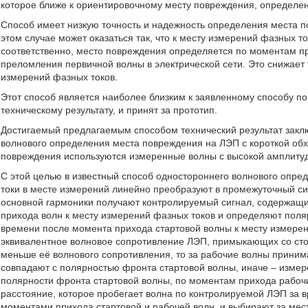
которое ближе к ориентировочному месту повреждения, определе
Способ имеет низкую точность и надежность определения места п
этом случае может оказаться так, что к месту измерений фазных т
соответственно, место повреждения определяется по моментам пр
преломления первичной волны в электрической сети. Это снижает
измерений фазных токов.
Этот способ является наиболее близким к заявленному способу п
техническому результату, и принят за прототип.
Достигаемый предлагаемым способом технический результат закл
волнового определения места повреждения на ЛЭП с короткой обх
повреждения используются измеренные волны с высокой амплиту
С этой целью в известный способ одностороннего волнового опр
токи в месте измерений линейно преобразуют в промежуточный си
основной гармоники получают контролируемый сигнал, содержащ
прихода волн к месту измерений фазных токов и определяют поля
времени после момента прихода стартовой волны к месту измере
эквивалентное волновое сопротивление ЛЭП, примыкающих со ст
меньше её волнового сопротивления, то за рабочие волны прини
совпадают с полярностью фронта стартовой волны, иначе – изме
полярности фронта стартовой волны, по моментам прихода рабоч
расстояние, которое пробегает волна по контролируемой ЛЭП за 
моментами прихода стартовой и рабочей волн, и выбирают за мес