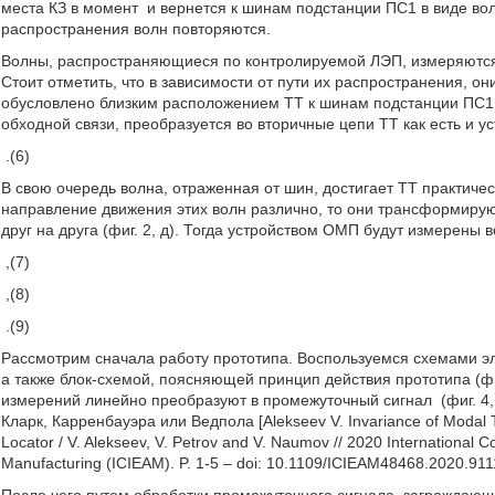
места КЗ в момент
и вернется к шинам подстанции ПС1 в виде в
распространения волн повторяются.
Волны, распространяющиеся по контролируемой ЛЭП, измеряются
Стоит отметить, что в зависимости от пути их распространения, о
обусловлено близким расположением ТТ к шинам подстанции ПС1
обходной связи, преобразуется во вторичные цепи ТТ как есть и ус
.(6)
В свою очередь волна, отраженная от шин, достигает ТТ практиче
направление движения этих волн различно, то они трансформирую
друг на друга (фиг. 2, д). Тогда устройством ОМП будут измерены во
,(7)
,(8)
.(9)
Рассмотрим сначала работу прототипа. Воспользуемся схемами элек
а также блок-схемой, поясняющей принцип действия прототипа (фи
измерений линейно преобразуют в промежуточный сигнал
(фиг. 4
Кларк, Карренбауэра или Ведпола [Alekseev V. Invariance of Modal Tra
Locator / V. Alekseev, V. Petrov and V. Naumov // 2020 International C
Manufacturing (ICIEAM). P. 1-5 – doi: 10.1109/ICIEAM48468.2020.911