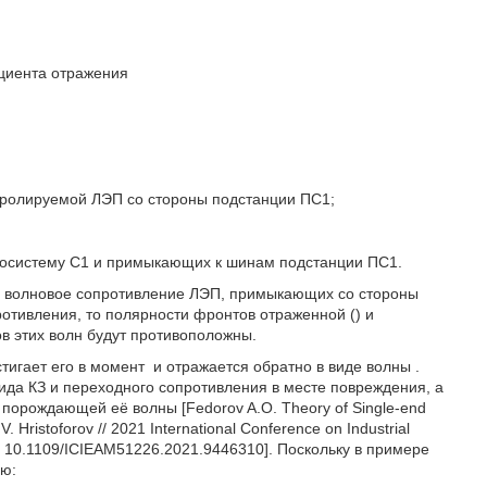
циента отражения
тролируемой ЛЭП со стороны подстанции ПС1;
госистему С1 и примыкающих к шинам подстанции ПС1.
ное волновое сопротивление ЛЭП, примыкающих со стороны
отивления, то полярности фронтов отраженной (
) и
в этих волн будут противоположны.
стигает его в момент
и отражается обратно в виде волны
.
вида КЗ и переходного сопротивления в месте повреждения, а
порождающей её волны [Fedorov A.O. Theory of Single-end
. Hristoforov // 2021 International Conference on Industrial
doi: 10.1109/ICIEAM51226.2021.9446310]. Поскольку в примере
ью: