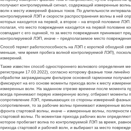
получают контролируемый сигнал, содержащий измеренные волны,
волн к месту измерений фазных токов. По длительности интервал
контролируемой ЛЭП и скорости распространения волны в ней оп
которых находится на первой, а второе – на второй половине ЛЭП
полагая, что место повреждения находится на первой половине к
совпадает с его оценкой, то за место повреждения принимают пр
контролируемой ЛЭП, иначе – предполагаемое место повреждения
Способ теряет работоспособность на ЛЭП с короткой обходной св
меньше, чем время пробега волной контролируемой ЛЭП), поскольк
измерений.
Также известен способ одностороннего волнового определения м
регистрации 17.03.2022), согласно которому фазные токи линейно
обработки заграждающим фильтром основной гармоники получают
фиксируют на его основе моменты прихода волн к месту измерен
измеренных волн. На заданном отрезке времени после момента пр
всегда принимают первую измеренную волну, отбирают моменты п
сопротивление ЛЭП, примыкающих со стороны измерений фазных 
сопротивления, то за рабочие волны принимают измеренные волн
фронта стартовой волны, иначе – измеренные волны, полярности
стартовой волны. По моментам прихода рабочих волн определяют
которое пробегает волна по контролируемой ЛЭП за время, равн
прихода стартовой и рабочей волн, и выбирают за место поврежд