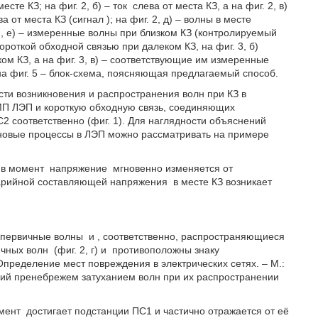
месте КЗ; на фиг. 2, б) – ток
слева от места КЗ, а на фиг. 2, в)
ва от места КЗ (сигнал
); на фиг. 2, д) – волны в месте
 2, е) – измеренные волны при близком КЗ (контролируемый
ороткой обходной связью при далеком КЗ, на фиг. 3, б)
ом КЗ, а на фиг. 3, в) – соответствующие им измеренные
на фиг. 5 – блок-схема, поясняющая предлагаемый способ.
ти возникновения и распространения волн при КЗ в
МП ЛЭП и короткую обходную связь, соединяющих
2 соответственно (фиг. 1). Для наглядности объяснений
лновые процессы в ЛЭП можно рассматривать на примере
в момент
напряжение
мгновенно изменяется от
 аварийной составляющей напряжения
в месте КЗ возникает
ся первичные волны
и
, соответственно, распространяющиеся
ичных волн
(фиг. 2, г) и
противоположны знаку
Определение мест повреждения в электрических сетях. – М.:
ений пренебрежем затуханием волн при их распространении
омент
достигает подстанции ПС1 и частично отражается от её