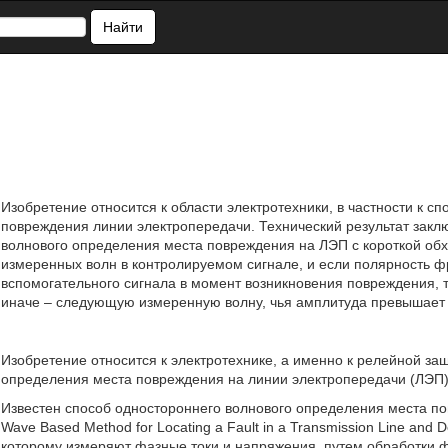
Найти
Изобретение относится к области электротехники, в частности к 
повреждения линии электропередачи. Технический результат закл
волнового определения места повреждения на ЛЭП с короткой обх
измеренных волн в контролируемом сигнале, и если полярность ф
вспомогательного сигнала в момент возникновения повреждения, 
иначе – следующую измеренную волну, чья амплитуда превышает а
Изобретение относится к электротехнике, а именно к релейной за
определения места повреждения на линии электропередачи (ЛЭП)
Известен способ одностороннего волнового определения места п
Wave Based Method for Locating a Fault in a Transmission Line and 
которому измеряют фазные токи и напряжения, путем обработки