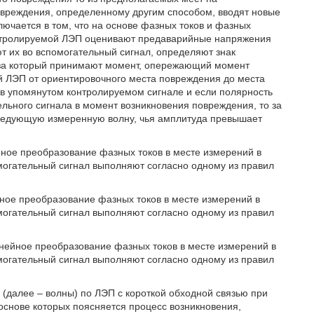
овреждения, определенному другим способом, вводят новые
ючается в том, что на основе фазных токов и фазных
онтролируемой ЛЭП оценивают предаварийные напряжения
 их во вспомогательный сигнал, определяют знак
 за который принимают момент, опережающий момент
й ЛЭП от ориентировочного места повреждения до места
в упомянутом контролируемом сигнале и если полярность
льного сигнала в момент возникновения повреждения, то за
следующую измеренную волну, чья амплитуда превышает
йное преобразование фазных токов в месте измерений в
огательный сигнал выполняют согласно одному из правил
йное преобразование фазных токов в месте измерений в
огательный сигнал выполняют согласно одному из правил
инейное преобразование фазных токов в месте измерений в
огательный сигнал выполняют согласно одному из правил
 (далее – волны) по ЛЭП с короткой обходной связью при
 основе которых поясняется процесс возникновения,