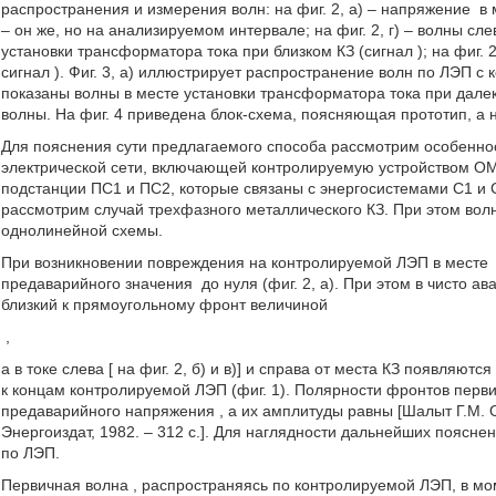
распространения и измерения волн: на фиг. 2, а) – напряжение
в 
– он же, но на анализируемом интервале; на фиг. 2, г) – волны сле
установки трансформатора тока при близком КЗ (сигнал
); на фиг.
сигнал
). Фиг. 3, а) иллюстрирует распространение волн по ЛЭП с к
показаны волны в месте установки трансформатора тока при далек
волны. На фиг. 4 приведена блок-схема, поясняющая прототип, а 
Для пояснения сути предлагаемого способа рассмотрим особеннос
электрической сети, включающей контролируемую устройством О
подстанции ПС1 и ПС2, которые связаны с энергосистемами С1 и С
рассмотрим случай трехфазного металлического КЗ. При этом во
однолинейной схемы.
При возникновении повреждения на контролируемой ЛЭП в месте
предаварийного значения
до нуля (фиг. 2, а). При этом в чисто
близкий к прямоугольному фронт величиной
,
а в токе слева [
на фиг. 2, б) и в)] и справа от места КЗ появляют
к концам контролируемой ЛЭП (фиг. 1). Полярности фронтов перв
предаварийного напряжения
, а их амплитуды равны [Шалыт Г.М. 
Энергоиздат, 1982. – 312 с.]. Для наглядности дальнейших поясн
по ЛЭП.
Первичная волна
, распространяясь по контролируемой ЛЭП, в м