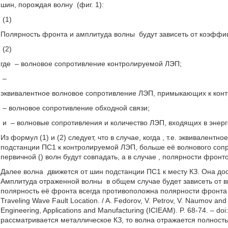
шин, порождая волну
(фиг. 1):
(1)
Полярность фронта и амплитуда волны
будут зависеть от коэффи
(2)
где
– волновое сопротивление контролируемой ЛЭП;
–
эквивалентное волновое сопротивление ЛЭП, примыкающих к кон
– волновое сопротивление обходной связи;
и
– волновые сопротивления и количество ЛЭП, входящих в энер
Из формул (1) и (2) следует, что в случае, когда
, т.е. эквивалент
подстанции ПС1 к контролируемой ЛЭП, больше её волнового сопр
первичной (
) волн будут совпадать, а в случае
, полярности фронто
Далее волна
движется от шин подстанции ПС1 к месту КЗ. Она до
Амплитуда отраженной волны
в общем случае будет зависеть от 
полярность её фронта всегда противоположна полярности фронта 
Traveling Wave Fault Location. / A. Fedorov, V. Petrov, V. Naumov and V
Engineering, Applications and Manufacturing (ICIEAM). P. 68-74. – 
рассматривается металлическое КЗ, то волна отражается полност