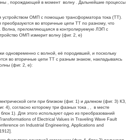
олны
, порождающей в момент
волну
. Дальнейшие процессы
 устройством ОМП с помощью трансформатора тока (ТТ).
ни преобразуются во вторичные цепи ТТ по разному, что
. Волна, преломляющаяся в контролируемую ЛЭП с
тройство ОМП измерит волну (фиг. 2, е)
ски одновременно с волной, её породившей, и поскольку
тся во вторичные цепи ТТ с разным знаком, накладываясь
лны (фиг. 2, е):
трической сети при близком (фиг. 1) и далеком (фиг. 3) КЗ,
г. 4), согласно которому три фазных тока
,
,
в месте
, блок 1). Для этого используют одно из преобразований
nsformations of Electrical Values in Traveling Wave Fault
onference on Industrial Engineering, Applications and
1912].