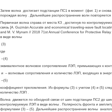
Затем волна
достигает подстанции ПС1 в момент
(фиг. 1) и снов
порождая волну
. Дальнейшее распространение волн повторяется 
Первичная волна справа от места КЗ
, достигнув по контролируем
связь [A. Guzmán Accurate and economical traveling-wave fault locati
and M. V. Mynam // 2018 71st Annual Conference for Protective Rela
в виде волны
(3)
где
–(4)
эквивалентное волновое сопротивление ЛЭП, примыкающих к кон
и
– волновые сопротивления и количество ЛЭП, входящих в энер
–(5)
коэффициент преломления. Из формулы (3) с учетом (4) и (5) сле
количество ЛЭП
.
Волна
движется по обходной связи от шин подстанции ПС2 до шин
контролируемую ЛЭП в виде волны
. Полярность фронта и ампли
формулами (3) – (5). Дальнейшее распространение волны
аналог