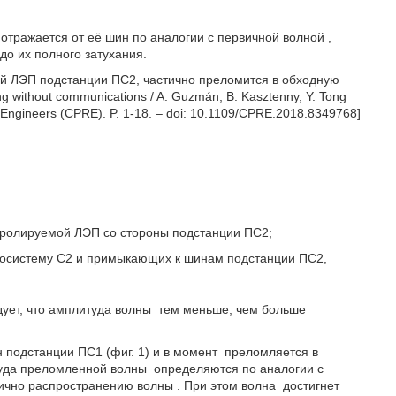
а отражается от её шин по аналогии с первичной волной
,
до их полного затухания.
ой ЛЭП подстанции ПС2, частично преломится в обходную
ng without communications / A. Guzmán, B. Kasztenny, Y. Tong
y Engineers (CPRE). P. 1-18. – doi: 10.1109/CPRE.2018.8349768]
тролируемой ЛЭП со стороны подстанции ПС2;
госистему С2 и примыкающих к шинам подстанции ПС2,
дует, что амплитуда волны
тем меньше, чем больше
 подстанции ПС1 (фиг. 1) и в момент
преломляется в
туда преломленной волны
определяются по аналогии с
ично распространению волны
. При этом волна
достигнет