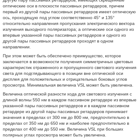
другую пару пассивных ретардеров, имеющих скрещенные
оптические оси в плоскости пассивных ретардеров, причем
первый из другой пары пассивных ретардеров имеет оптическую
ось, проходящую под углом соответственно 45° и 135°
относительно направления пропускания электрического вектора
излучения выходного поляризатора; а оптические оси одного из
впервые указанной пары пассивных ретардеров и одного из
другой пары пассивных ретардеров проходят в одном
направлении.
При этом может быть обеспечено преимущество, которое
заключается в возможности получения симметричных цветовых
характеристик отраженного и пропущенного светового излучения
света для подглядывающего в позиции вне оптической оси
дисплея для положительных и отрицательных боковых углов
просмотра. Минимальная величина VSL может быть увеличена.
Величина оптической разности хода для светового излучения с
длиной волны 550 нм в каждом пассивном ретардере из впервые
указанной пары пассивных ретардеров и в каждом пассивном
ретардере из другой пары пассивных ретардеров принимает
значения в пределах от 300 нм до 800 нм, предпочтительно в
пределах от 350 нм до 650 нм и наиболее предпочтительно в
пределах от 400 нм до 550 нм. Величина VSL при больших
полярных углах просмотра может быть увеличена.