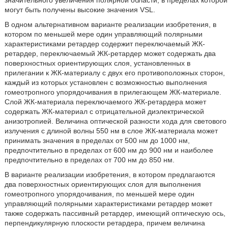
значительного увеличения полярной области, в пределах которой
могут быть получены высокие значения VSL.
В одном альтернативном варианте реализации изобретения, в
котором по меньшей мере один управляющий полярными
характеристиками ретардер содержит переключаемый ЖК-
ретардер, переключаемый ЖК-ретардер может содержать два
поверхностных ориентирующих слоя, установленных в
прилегании к ЖК-материалу с двух его противоположных сторон,
каждый из которых установлен с возможностью выполнения
гомеотропного упорядочивания в прилегающем ЖК-материале.
Слой ЖК-материала переключаемого ЖК-ретардера может
содержать ЖК-материал с отрицательной диэлектрической
анизотропией. Величина оптической разности хода для светового
излучения с длиной волны 550 нм в слое ЖК-материала может
принимать значения в пределах от 500 нм до 1000 нм,
предпочтительно в пределах от 600 нм до 900 нм и наиболее
предпочтительно в пределах от 700 нм до 850 нм.
В варианте реализации изобретения, в котором предлагаются
два поверхностных ориентирующих слоя для выполнения
гомеотропного упорядочивания, по меньшей мере один
управляющий полярными характеристиками ретардер может
также содержать пассивный ретардер, имеющий оптическую ось,
перпендикулярную плоскости ретардера, причем величина