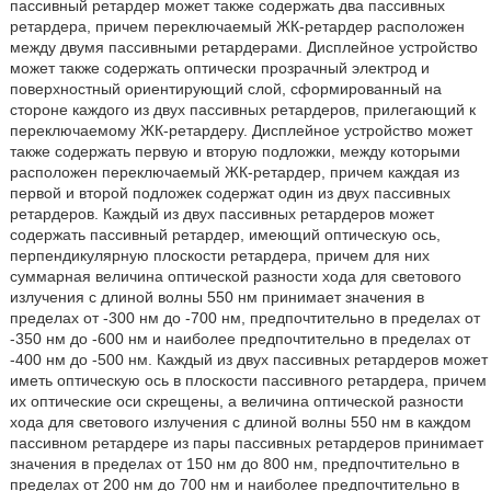
пассивный ретардер может также содержать два пассивных
ретардера, причем переключаемый ЖК-ретардер расположен
между двумя пассивными ретардерами. Дисплейное устройство
может также содержать оптически прозрачный электрод и
поверхностный ориентирующий слой, сформированный на
стороне каждого из двух пассивных ретардеров, прилегающий к
переключаемому ЖК-ретардеру. Дисплейное устройство может
также содержать первую и вторую подложки, между которыми
расположен переключаемый ЖК-ретардер, причем каждая из
первой и второй подложек содержат один из двух пассивных
ретардеров. Каждый из двух пассивных ретардеров может
содержать пассивный ретардер, имеющий оптическую ось,
перпендикулярную плоскости ретардера, причем для них
суммарная величина оптической разности хода для светового
излучения с длиной волны 550 нм принимает значения в
пределах от -300 нм до -700 нм, предпочтительно в пределах от
-350 нм до -600 нм и наиболее предпочтительно в пределах от
-400 нм до -500 нм. Каждый из двух пассивных ретардеров может
иметь оптическую ось в плоскости пассивного ретардера, причем
их оптические оси скрещены, а величина оптической разности
хода для светового излучения с длиной волны 550 нм в каждом
пассивном ретардере из пары пассивных ретардеров принимает
значения в пределах от 150 нм до 800 нм, предпочтительно в
пределах от 200 нм до 700 нм и наиболее предпочтительно в