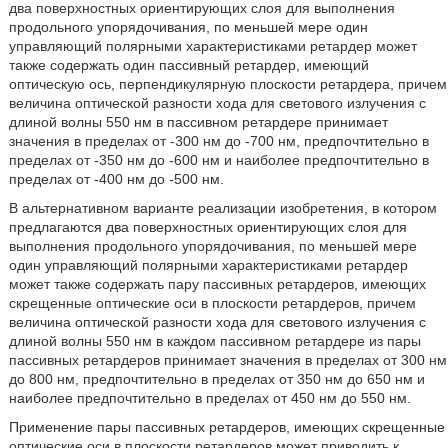
два поверхностных ориентирующих слоя для выполнения
продольного упорядочивания, по меньшей мере один
управляющий полярными характеристиками ретардер может
также содержать один пассивный ретардер, имеющий
оптическую ось, перпендикулярную плоскости ретардера, причем
величина оптической разности хода для светового излучения с
длиной волны 550 нм в пассивном ретардере принимает
значения в пределах от -300 нм до -700 нм, предпочтительно в
пределах от -350 нм до -600 нм и наиболее предпочтительно в
пределах от -400 нм до -500 нм.
В альтернативном варианте реализации изобретения, в котором
предлагаются два поверхностных ориентирующих слоя для
выполнения продольного упорядочивания, по меньшей мере
один управляющий полярными характеристиками ретардер
может также содержать пару пассивных ретардеров, имеющих
скрещенные оптические оси в плоскости ретардеров, причем
величина оптической разности хода для светового излучения с
длиной волны 550 нм в каждом пассивном ретардере из пары
пассивных ретардеров принимает значения в пределах от 300 нм
до 800 нм, предпочтительно в пределах от 350 нм до 650 нм и
наиболее предпочтительно в пределах от 450 нм до 550 нм.
Применение пары пассивных ретардеров, имеющих скрещенные
оптические оси в плоскости ретардеров может приводить к