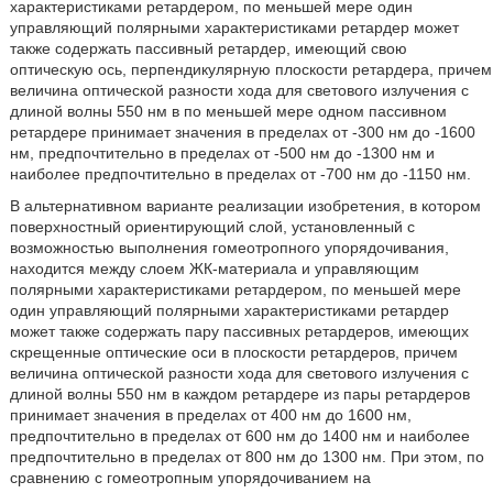
характеристиками ретардером, по меньшей мере один
управляющий полярными характеристиками ретардер может
также содержать пассивный ретардер, имеющий свою
оптическую ось, перпендикулярную плоскости ретардера, причем
величина оптической разности хода для светового излучения с
длиной волны 550 нм в по меньшей мере одном пассивном
ретардере принимает значения в пределах от -300 нм до -1600
нм, предпочтительно в пределах от -500 нм до -1300 нм и
наиболее предпочтительно в пределах от -700 нм до -1150 нм.
В альтернативном варианте реализации изобретения, в котором
поверхностный ориентирующий слой, установленный с
возможностью выполнения гомеотропного упорядочивания,
находится между слоем ЖК-материала и управляющим
полярными характеристиками ретардером, по меньшей мере
один управляющий полярными характеристиками ретардер
может также содержать пару пассивных ретардеров, имеющих
скрещенные оптические оси в плоскости ретардеров, причем
величина оптической разности хода для светового излучения с
длиной волны 550 нм в каждом ретардере из пары ретардеров
принимает значения в пределах от 400 нм до 1600 нм,
предпочтительно в пределах от 600 нм до 1400 нм и наиболее
предпочтительно в пределах от 800 нм до 1300 нм. При этом, по
сравнению с гомеотропным упорядочиванием на