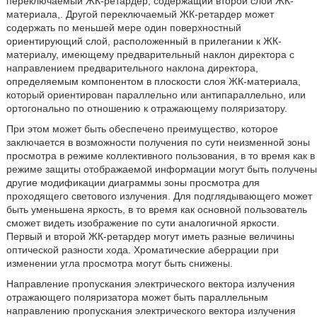
переключаемый ЖК-ретардер, содержащий второй слой ЖК-
материала,. Другой переключаемый ЖК-ретардер может
содержать по меньшей мере один поверхностный
ориентирующий слой, расположенный в прилегании к ЖК-
материалу, имеющему предварительный наклон директора с
направлением предварительного наклона директора,
определяемым компонентом в плоскости слоя ЖК-материала,
который ориентирован параллельно или антипараллельно, или
ортогонально по отношению к отражающему поляризатору.
При этом может быть обеспечено преимущество, которое
заключается в возможности получения по сути неизменной зоны
просмотра в режиме коллективного пользования, в то время как в
режиме защиты отображаемой информации могут быть получены
другие модификации диаграммы зоны просмотра для
проходящего светового излучения. Для подглядывающего может
быть уменьшена яркость, в то время как основной пользователь
сможет видеть изображение по сути аналогичной яркости.
Первый и второй ЖК-ретардер могут иметь разные величины
оптической разности хода. Хроматические аберрации при
изменении угла просмотра могут быть снижены.
Направление пропускания электрического вектора излучения
отражающего поляризатора может быть параллельным
направлению пропускания электрического вектора излучения