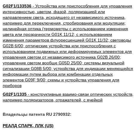
G02F1/133536
- Устройства или приспособления для управления
интенсивностью, цветом, фазой, поляризацией или
направлением света, исходящего от независимого источника,
например для переключения, стробирования или модуляции;
нелинейная оптика (термометры с использованием изменения
цвета или прозрачности G01K 11/12; с использованием
изменения параметров флуоресценцией G01K 11/32; световоды
G02B 6/00; оптические устройства или приспособления с
использованием подвижных или деформируемых элементов для
управления светом от независимого источника G02B 26/00;
управление светом вообще G05D 25/00; системы визуальной
сигнализации G08B 5/00; устройства для индикации меняющейся
информации путем выбора или комбинации отдельных
элементов G09F 9/00; схемы и устройства управления для
приборов
G02F1/1335
- конструктивные взаимо-связи оптических устройств,
например поляризаторов, отражателей, с ячейкой
Владельцы патента RU 2790932:
РЕАЛД СПАРК, ЛЛК (US)