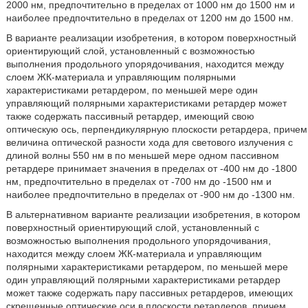
2000 нм, предпочтительно в пределах от 1000 нм до 1500 нм и
наиболее предпочтительно в пределах от 1200 нм до 1500 нм.
В варианте реализации изобретения, в котором поверхностный
ориентирующий слой, установленный с возможностью
выполнения продольного упорядочивания, находится между
слоем ЖК-материала и управляющим полярными
характеристиками ретардером, по меньшей мере один
управляющий полярными характеристиками ретардер может
также содержать пассивный ретардер, имеющий свою
оптическую ось, перпендикулярную плоскости ретардера, причем
величина оптической разности хода для светового излучения с
длиной волны 550 нм в по меньшей мере одном пассивном
ретардере принимает значения в пределах от -400 нм до -1800
нм, предпочтительно в пределах от -700 нм до -1500 нм и
наиболее предпочтительно в пределах от -900 нм до -1300 нм.
В альтернативном варианте реализации изобретения, в котором
поверхностный ориентирующий слой, установленный с
возможностью выполнения продольного упорядочивания,
находится между слоем ЖК-материала и управляющим
полярными характеристиками ретардером, по меньшей мере
один управляющий полярными характеристиками ретардер
может также содержать пару пассивных ретардеров, имеющих
скрещенные оптические оси в плоскости ретардеров, причем