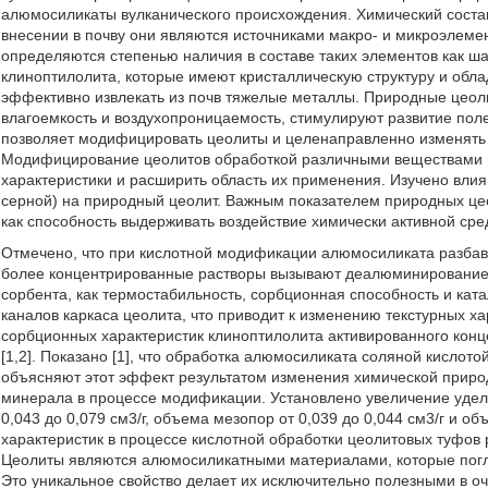
алюмосиликаты вулканического происхождения. Химический состав
внесении в почву они являются источниками макро- и микроэлеме
определяются степенью наличия в составе таких элементов как шаб
клиноптилолита, которые имеют кристаллическую структуру и обл
эффективно извлекать из почв тяжелые металлы. Природные цеоли
влагоемкость и воздухопроницаемость, стимулируют развитие пол
позволяет модифицировать цеолиты и целенаправленно изменять 
Модифицирование цеолитов обработкой различными веществами по
характеристики и расширить область их применения. Изучено влия
серной) на природный цеолит. Важным показателем природных цео
как способность выдерживать воздействие химически активной ср
Отмечено, что при кислотной модификации алюмосиликата разбав
более концентрированные растворы вызывают деалюминирование,
сорбента, как термостабильность, сорбционная способность и кат
каналов каркаса цеолита, что приводит к изменению текстурных 
сорбционных характеристик клиноптилолита активированного кон
[1,2]. Показано [1], что обработка алюмосиликата соляной кислот
объясняют этот эффект результатом изменения химической природ
минерала в процессе модификации. Установлено увеличение удельн
0,043 до 0,079 см3/г, объема мезопор от 0,039 до 0,044 см3/г и о
характеристик в процессе кислотной обработки цеолитовых туфов 
Цеолиты являются алюмосиликатными материалами, которые погл
Это уникальное свойство делает их исключительно полезными в очи