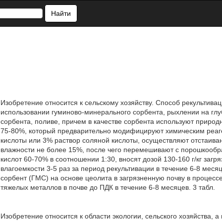
Найти
Изобретение относится к сельскому хозяйству. Способ рекультива
использовании гуминово-минерального сорбента, рыхлении на глу
сорбента, поливе, причем в качестве сорбента используют приро
75-80%, который предварительно модифицируют химическим реаген
кислоты или 3% раствор соляной кислоты, осуществляют отстаиван
влажности не более 15%, после чего перемешивают с порошкооб
кислот 60-70% в соотношении 1:30, вносят дозой 130-160 г/кг заг
влагоемкости 3-5 раз за период рекультивации в течение 6-8 мес
сорбент (ГМС) на основе цеолита в загрязненную почву в процессе
тяжелых металлов в почве до ПДК в течение 6-8 месяцев. 3 табл.
Изобретение относится к области экологии, сельского хозяйства, а