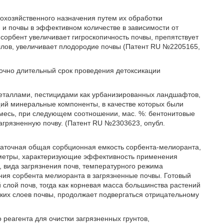
кохозяйственного назначения путем их обработки
 и почвы в эффективном количестве в зависимости от
сорбент увеличивает гигроскопичность почвы, препятствует
лов, увеличивает плодородие почвы (Патент RU №2205165,
точно длительный срок проведения детоксикации
металлами, пестицидами как урбанизированных ландшафтов,
щий минеральные компоненты, в качестве которых были
смесь, при следующем соотношении, мас. %: бентонитовые
 загрязненную почву. (Патент RU №2303623, опубл.
таточная общая сорбционная емкость сорбента-мелиоранта,
аметры, характеризующие эффективность применения
, вида загрязнения почв, температурного режима
ения сорбента мелиоранта в загрязненные почвы. Готовый
 слой почв, тогда как корневая масса большинства растений
оких слоев почвы, продолжает подвергаться отрицательному
реагента для очистки загрязненных грунтов,