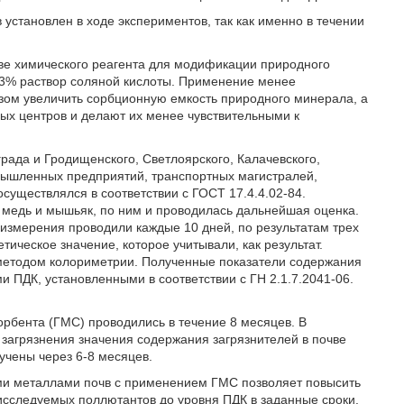
установлен в ходе экспериментов, так как именно в течении
тве химического реагента для модификации природного
 3% раствор соляной кислоты. Применение менее
зом увеличить сорбционную емкость природного минерала, а
х центров и делают их менее чувствительными к
рада и Гродищенского, Светлоярского, Калачевского,
омышленных предприятий, транспортных магистралей,
существлялся в соответствии с ГОСТ 17.4.4.02-84.
медь и мышьяк, по ним и проводилась дальнейшая оценка.
 измерения проводили каждые 10 дней, по результатам трех
ческое значение, которое учитывали, как результат.
методом колориметрии. Полученные показатели содержания
 ПДК, установленными в соответствии с ГН 2.1.7.2041-06.
рбента (ГМС) проводились в течение 8 месяцев. В
и загрязнения значения содержания загрязнителей в почве
учены через 6-8 месяцев.
ми металлами почв с применением ГМС позволяет повысить
 исследуемых поллютантов до уровня ПДК в заданные сроки.