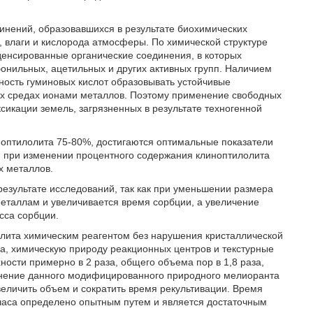
инений, образовавшихся в результате биохимических
, влаги и кислорода атмосферы. По химической структуре
енсированные органические соединения, в которых
онильных, ацетильных и других активных групп. Наличием
ость гуминовых кислот образовывать устойчивые
их средах ионами металлов. Поэтому применение свободных
сикации земель, загрязненных в результате техногенной
ноптилолита 75-80%, достигаются оптимальные показатели
, при изменении процентного содержания клиноптилолита
х металлов.
результате исследований, так как при уменьшении размера
еталлам и увеличивается время сорбции, а увеличение
сса сорбции.
олита химическим реагентом без нарушения кристаллической
а, химическую природу реакционных центров и текстурные
ности примерно в 2 раза, общего объема пор в 1,8 раза,
менение данного модифицированного природного мелиоранта
увеличить объем и сократить время рекультивации. Время
3 часа определено опытным путем и является достаточным