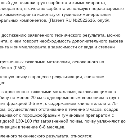
ный для очистки грунт сорбента и химмелиоранта,
иорантов, в качестве сорбента используют нерастворимые
тве химмелиоранта используют гуминово-минеральный
еральных компонентов. (Патент RU №2522616, опубл.
 достижению заявленного технического результата, можно
нта, о чем говорит необходимость дополнительного высева
нта и химмелиоранта в зависимости от вида и степени
загрязненных тяжелыми металлами, основанного на
бента (ГМС).
зненную почву в процессе рекультивации, снижение
ев.
чв, загрязненных тяжелыми металлами, заключающимся в
бину не менее 20 см с одновременным внесением в грунт
лит фракцией 3-5 мм, с содержанием клиноптилолита 75-
, осуществляют отстаивание в течение 3 часов, осадок
емешивают с порошкообразным гуминовым препаратом с
 дозой 130-160 г/кг загрязненной почвы, почву увлажняют до
тивации в течение 6-8 месяцев.
нного технического результата, относятся: