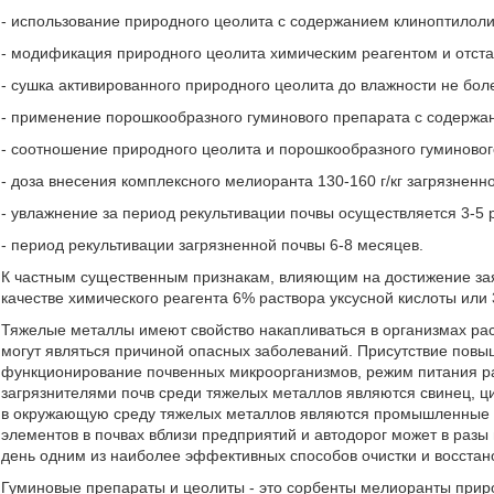
- использование природного цеолита с содержанием клиноптилоли
- модификация природного цеолита химическим реагентом и отстаи
- сушка активированного природного цеолита до влажности не бол
- применение порошкообразного гуминового препарата с содержа
- соотношение природного цеолита и порошкообразного гуминовог
- доза внесения комплексного мелиоранта 130-160 г/кг загрязненн
- увлажнение за период рекультивации почвы осуществляется 3-5
- период рекультивации загрязненной почвы 6-8 месяцев.
К частным существенным признакам, влияющим на достижение заяв
качестве химического реагента 6% раствора уксусной кислоты или
Тяжелые металлы имеют свойство накапливаться в организмах ра
могут являться причиной опасных заболеваний. Присутствие пов
функционирование почвенных микроорганизмов, режим питания ра
загрязнителями почв среди тяжелых металлов являются свинец, ц
в окружающую среду тяжелых металлов являются промышленные п
элементов в почвах вблизи предприятий и автодорог может в ра
день одним из наиболее эффективных способов очистки и восстан
Гуминовые препараты и цеолиты - это сорбенты мелиоранты при