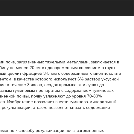
ции почв, загрязненных тяжелыми металлами, заключается в
бину не менее 20 см с одновременным внесением в грунт
дный цеолит фракцией 3-5 мм с содержанием клиноптилолита
том, в качестве которого используют 6% раствор уксусной
ие в течение 3 часов, осадок промывают и сушат до
разным гуминовым препаратом с содержанием гуминовых
рязненной почвы, почву увлажняют до уровня 70-80%
яцев. Изобретение позволяет внести гуминово-минеральный
 рекультивации, а также позволяет снизить содержание
 именно к способу рекультивации почв, загрязненных