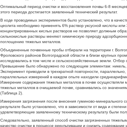
Оптимальный период очистки и восстановления почвы 6-8 месяцев 
этого периода достигается заявленный технический результат.
В ходе проводимых экспериментов было установлено, что в качес
цеолита необходимо применять 6% раствор уксусной кислоты или
концентрированных кислых растворов не позволяет должным обра
сильнокислые растворы меняют химическую природу адсорбционны
поглощению тяжелых металлов.
Объединенные почвенные пробы отбирали на территории г. Волгог
Фроловского районов Волгоградской области в близи крупных пр
исследовались в том числе и сельскохозяйственные земли. Отбор о
Превышение было обнаружено по следующим элементам: никель, 
Эксперимент приводили в трехкратной повторности, параллельно,
параллельных измерений в каждом опыте находили среднеарифмети
Измерение содержания тяжелых металлов в почве осуществляли 
тяжелых металлов в очищаемой почве, сравнивались со значениями
(Таблица 2).
Измерения загрязнения после внесения гуминово-минерального со
результате было установлено, что в зависимости от вида и степен
удовлетворяющие заявленному техническому результату были пол
Следовательно, заявленный способ очистки загрязненных тяжелы
качество очистки в процессе рекультивации и снизить содержание