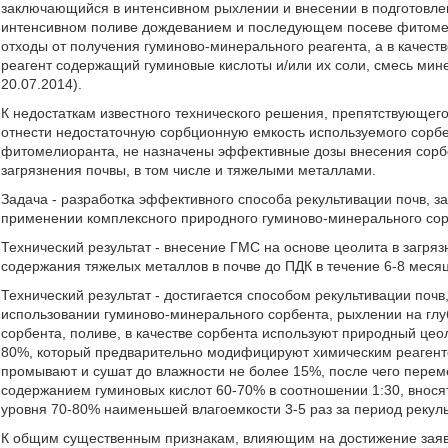
заключающийся в интенсивном рыхлении и внесении в подготовлен
интенсивном поливе дождеванием и последующем посеве фитомел
отходы от получения гуминово-минерального реагента, а в качес
реагент содержащий гуминовые кислоты и/или их соли, смесь мин
20.07.2014).
К недостаткам известного технического решения, препятствующего
отнести недостаточную сорбционную емкость используемого сорбе
фитомелиоранта, не назначены эффективные дозы внесения сорбе
загрязнения почвы, в том числе и тяжелыми металлами.
Задача - разработка эффективного способа рекультивации почв, 
применении комплексного природного гуминово-минерального сор
Технический результат - внесение ГМС на основе цеолита в загря
содержания тяжелых металлов в почве до ПДК в течение 6-8 месяц
Технический результат - достигается способом рекультивации по
использовании гуминово-минерального сорбента, рыхлении на глу
сорбента, поливе, в качестве сорбента используют природный цео
80%, который предварительно модифицируют химическим реагентом
промывают и сушат до влажности не более 15%, после чего пер
содержанием гуминовых кислот 60-70% в соотношении 1:30, вносят
уровня 70-80% наименьшей влагоемкости 3-5 раз за период рекуль
К общим существенным признакам, влияющим на достижение заявле