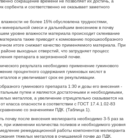
венно сокращение времени не позволяет их достичь, а
к сорбента и соответственно не оказывает заметного
 влажности не более 15% обусловлена трудностями,
о-минеральной смеси и дальнейшим внесением в почву
льшем уровне влажности материала происходит склеивание
 материала также приводит к комкованию порошкообразного
нечном итоге снижает качество применяемого материала. При
 районе выходных отверстий, что затрудняет процесс
ления препарата в загрязненной почве.
нического результата необходимо применение гуминового
жение процентного содержания гуминовых кислот в
еталлов и увеличивает срок ее рекультивации.
разного гуминового препарата 1:30 и дозы его внесения -
ентальным путем и являются достаточными и необходимыми,
яжелых металлов, а увеличение отрицательно сказывается на
от класса опасности в соответствии с ГОСТ 17.4.1.02-83
сравнению со значениями ПДК. (Таблица 1).
ь почву после внесения мелиоранта необходимо 3-5 раз за
, при изменении количества поливов и необходимого уровня
т замедление ремедиационной работы компонентов мелиоранта
держания тяжелых металлов в очищаемой почве до ПДК.