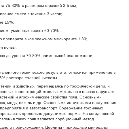
та 75-80%, с размером фракций 3-5 мм;
вание смеси в течение 3 часов;
ее 15%;
нием гуминовых кислот 60-70%;
о препарата в комплексном мелиоранте 1:30;
ой почвы;
 раз до уровня 70-80% наименьшей влагоемкости;
ленного технического результата, относится применение в
 3% раствора соляной кислоты.
стений и животных, перемещаясь по трофической цепи, и
ышенных концентраций тяжелых металлов в почвах нарушает
стений и агрохимические свойства почв. Основными
инк, медь, никель и др. Основными источниками поступления
редприятия и автотранспорт. Содержание токсичных
зы превышать предельно допустимые нормы. На сегодняшний
овления таких почв является сорбционный метод.
родного происхождения. Цеолиты - природные минералы