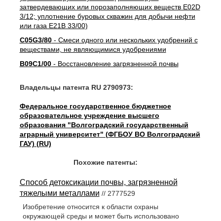
затвердевающих или порозаполняющих веществ E02D
3/12; уплотнение буровых скважин для добычи нефти
или газа E21B 33/00)
C05G3/80
- Смеси одного или нескольких удобрений с
веществами, не являющимися удобрениями
B09C1/00
- Восстановление загрязненной почвы
Владельцы патента RU 2790973:
Федеральное государственное бюджетное
образовательное учреждение высшего
образования "Волгоградский государственный
аграрный университет" (ФГБОУ ВО Волгоградский
ГАУ) (RU)
Похожие патенты:
Способ детоксикации почвы, загрязненной
тяжелыми металлами
// 2777529
Изобретение относится к области охраны
окружающей среды и может быть использовано