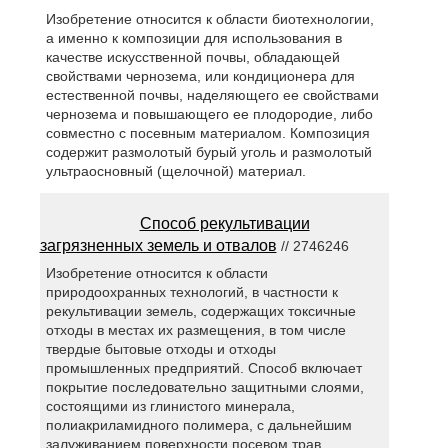
Изобретение относится к области биотехнологии,
а именно к композиции для использования в
качестве искусственной почвы, обладающей
свойствами чернозема, или кондиционера для
естественной почвы, наделяющего ее свойствами
чернозема и повышающего ее плодородие, либо
совместно с посевным материалом. Композиция
содержит размолотый бурый уголь и размолотый
ультраосновный (щелочной) материал.
Способ рекультивации
загрязненных земель и отвалов
// 2746246
Изобретение относится к области
природоохранных технологий, в частности к
рекультивации земель, содержащих токсичные
отходы в местах их размещения, в том числе
твердые бытовые отходы и отходы
промышленных предприятий. Способ включает
покрытие последовательно защитными слоями,
состоящими из глинистого минерала,
полиакриламидного полимера, с дальнейшим
залуживанием поверхности посевом трав.