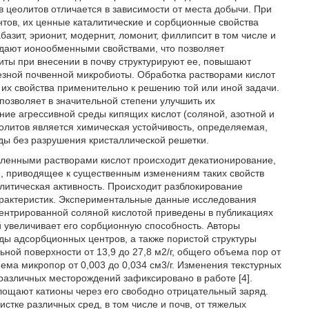
 цеолитов отличается в зависимости от места добычи. При
нтов, их ценные каталитические и сорбционные свойства
азит, эрионит, модернит, ломонит, филлипсит в том числе и
адают ионообменными свойствами, что позволяет
ты при внесении в почву структурируют ее, повышают
езной почвенной микробиоты. Обработка растворами кислот
их свойства применительно к решению той или иной задачи.
зволяет в значительной степени улучшить их
ние агрессивной среды кипящих кислот (соляной, азотной и
литов является химическая устойчивость, определяемая,
еды без разрушения кристаллической решетки.
ленными растворами кислот происходит декатионирование,
 приводящее к существенным изменениям таких свойств
алитическая активность. Происходит разблокирование
характеристик. Экспериментальные данные исследования
центрированной соляной кислотой приведены в публикациях
ой увеличивает его сорбционную способность. Авторы
ы адсорбционных центров, а также пористой структуры
ой поверхности от 13,9 до 27,8 м2/г, общего объема пор от
бъема микропор от 0,003 до 0,034 см3/г. Изменения текстурных
различных месторождений зафиксировано в работе [4].
ощают катионы через его свободно отрицательный заряд.
стке различных сред, в том числе и почв, от тяжелых