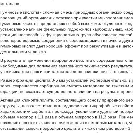
металлов.
Гуминовые кислоты - сложная смесь природных органических соед
превращений органических остатков при участии микроорганизмов
гуминовые кислоты представляют собой высокомолекулярные конд
установлено наличие фенольных гидроксилов карбоксильных, карб
реакционноспособных функциональных групп обусловлена способн
водонерастворимые соединения с содержащимися в почве и друг
гуминовых кислот дает хороший эффект при рекультивации и деток
деятельности человека.
В результате применения природного цеолита с содержанием кли
необходимые для получения заявленного технического результата
увеличивается срок и снижается качество очистки почвы от тяжелы
Размер фракции цеолита 3-5 мм установлен экспериментально, в 
зерен сокращается сорбционная емкость материала по тяжелым м
фракции, не оказывает существенного влияния на результат проце
Активация клиноптилолита, составляющего основу природного це
структуры, позволяет изменять гидрофильно-гидрофобные свойств
характеристики сорбента, происходит увеличение удельной поверх
объема мезопор в 1,1 раза и объема микропор в 11,3 раза. При
позволяет повысить качество очистки почв от тяжелых металлов, 
отстаивания смеси, природного цеолита в кислотном растворе - 