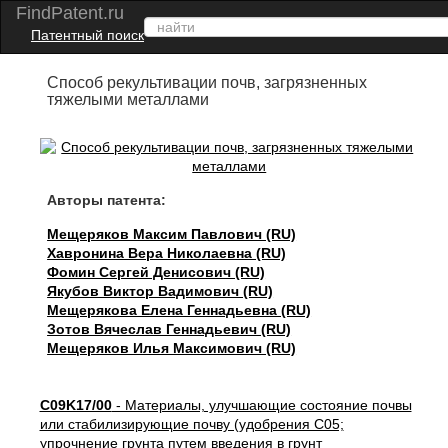
FindPatent.ru
Патентный поиск
Способ рекультивации почв, загрязненных
тяжелыми металлами
Авторы патента:
Мещеряков Максим Павлович (RU)
Хавронина Вера Николаевна (RU)
Фомин Сергей Денисович (RU)
Якубов Виктор Вадимович (RU)
Мещерякова Елена Геннадьевна (RU)
Зотов Вячеслав Геннадьевич (RU)
Мещеряков Илья Максимович (RU)
C09K17/00
- Материалы, улучшающие состояние почвы
или стабилизирующие почву (удобрения C05;
упрочнение грунта путем введения в грунт