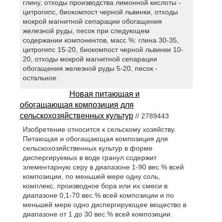
глину, отходы производства лимонной кислоты -
цитрогипс, биокомпост черной львинки, отходы
мокрой магнитной сепарации обогащения
железной руды, песок при следующем
содержании компонентов, масс %: глина 30-35,
цитрогипс 15-20, биокомпост черной львинки 10-
20, отходы мокрой магнитной сепарации
обогащения железной руды 5-20, песок -
остальное.
Новая питающая и
обогащающая композиция для
сельскохозяйственных культур
// 2789443
Изобретение относится к сельскому хозяйству.
Питающая и обогащающая композиция для
сельскохозяйственных культур в форме
диспергируемых в воде гранул содержит
элементарную серу в диапазоне 1-90 вес.% всей
композиции, по меньшей мере одну соль,
комплекс, производное бора или их смеси в
диапазоне 0,1-70 вес.% всей композиции и по
меньшей мере одно диспергирующее вещество в
диапазоне от 1 до 30 вес.% всей композиции.