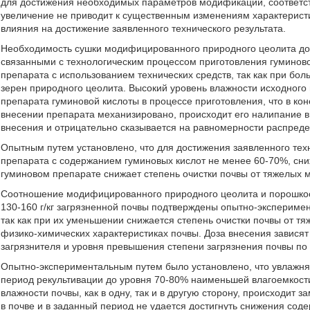
для достижения необходимых параметров модификации, соответст
увеличение не приводит к существенным изменениям характеристи
влияния на достижение заявленного технического результата.
Необходимость сушки модифицированного природного цеолита до
связанными с технологическим процессом приготовления гуминов
препарата с использованием технических средств, так как при бо
зерен природного цеолита. Высокий уровень влажности исходного
препарата гуминовой кислоты в процессе приготовления, что в ко
внесении препарата механизировано, происходит его налипание в
внесения и отрицательно сказывается на равномерности распреде
Опытным путем установлено, что для достижения заявленного тех
препарата с содержанием гуминовых кислот не менее 60-70%, сни
гуминовом препарате снижает степень очистки почвы от тяжелых м
Соотношение модифицированного природного цеолита и порошкооб
130-160 г/кг загрязненной почвы подтверждены опытно-эксперим
так как при их уменьшении снижается степень очистки почвы от т
физико-химических характеристиках почвы. Доза внесения зависят 
загрязнителя и уровня превышения степени загрязнения почвы по 
Опытно-экспериментальным путем было установлено, что увлажнят
период рекультивации до уровня 70-80% наименьшей влагоемкости
влажности почвы, как в одну, так и в другую сторону, происходи
в почве и в заданный период не удается достигнуть снижения со