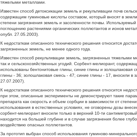
тяжелыми металлами.
Известен способ детоксикации земель и рекультивации почв сельс
содержащим гуминовые кислоты составом, который вносят в земли
степени загрязнения земель и засоленности почвы. Используемый 
поглощению растениями органических поллютантов и ионов метал
опубл. 27.05.2003).
К недостаткам описанного технического решения относится доста
загрязненных земель, не менее одного года.
Известен способ рекультивации земель, загрязненных тяжелыми 
так и сельскохозяйственных угодий. Сорбент-мелиорант, содержа
использованы бентонитовые глины, синие глины и золошлаковая 
глины - 36; золошлаковая смесь - 47; синие глины - 17, вносили в
27.07.2007).
К недостаткам описанного технического решения относится недос
при этом, описанные эксперименты не демонстрируют такие пар
препарата как скорость и объем сорбции в зависимости от степени
использования в естественных условиях, не оговорены дозы внес
сорбент-мелиорант вносили только в верхний 10-ти сантиметровый
находится на большей глубине и в случае загрязнения более глуб
воздействию опасных поллютантов.
За прототип выбран способ использования гуминово-минерального 