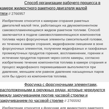
Способ организации рабочего процесса в
камере жидкостного ракетного двигателя малой
тяги
// 2766957
Изобретение относится к камерам сгорания ракетных
двигателей малой тяги, работающих на двухкомпонентном
самовоспламеняющемся жидком ракетном топливе. Способ
заключается в подаче самовоспламеняющихся компонентов
топлива через форсуночные элементы смесительной головки,
их течении в камере сгорания, жидкофазном смешении в зоне
форсуночных элементов, получении жидкофазных и газофазных
промежуточных продуктов горения, воспламенении, горении и
истечении продуктов горения через сопло камеры, согласно
изобретению течение компонентов топлива в камере сгорания и
процесс жидкофазного перемешивания выполняются при
давлении, меньшем или равном давлению насыщенных паров
хотя бы одного из компонентов топлива.
Форсунка с форсуночными элементами,
расположенными в окружных рядах, которые чередуются
между закручиванием против часовой стрелки и
закручиванием по часовой стрелке
// 2765592
Изобретение относится к форсунке для жидкостного ракетного