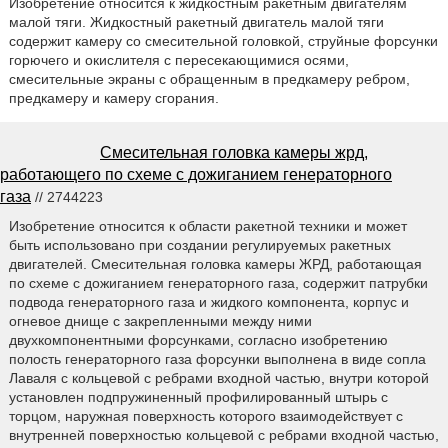
Изобретение относится к жидкостным ракетным двигателям
малой тяги. Жидкостный ракетный двигатель малой тяги
содержит камеру со смесительной головкой, струйные форсунки
горючего и окислителя с пересекающимися осями,
смесительные экраны с обращенным в предкамеру ребром,
предкамеру и камеру сгорания.
Смесительная головка камеры жрд,
работающего по схеме с дожиганием генераторного
газа
// 2744223
Изобретение относится к области ракетной техники и может
быть использовано при создании регулируемых ракетных
двигателей. Смесительная головка камеры ЖРД, работающая
по схеме с дожиганием генераторного газа, содержит патрубки
подвода генераторного газа и жидкого компонента, корпус и
огневое днище с закрепленными между ними
двухкомпонентными форсунками, согласно изобретению
полость генераторного газа форсунки выполнена в виде сопла
Лаваля с кольцевой с ребрами входной частью, внутри которой
установлен подпружиненный профилированный штырь с
торцом, наружная поверхность которого взаимодействует с
внутренней поверхностью кольцевой с ребрами входной частью,