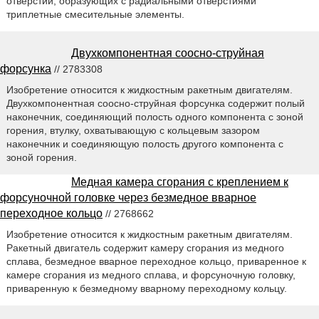
отверстий, образующих с радиальными отверстиями
триплетные смесительные элементы.
Двухкомпонентная соосно-струйная
форсунка
// 2783308
Изобретение относится к жидкостным ракетным двигателям.
Двухкомпонентная соосно-струйная форсунка содержит полый
наконечник, соединяющий полость одного компонента с зоной
горения, втулку, охватывающую с кольцевым зазором
наконечник и соединяющую полость другого компонента с
зоной горения.
Медная камера сгорания с креплением к
форсуночной головке через безмедное вварное
переходное кольцо
// 2768662
Изобретение относится к жидкостным ракетным двигателям.
Ракетный двигатель содержит камеру сгорания из медного
сплава, безмедное вварное переходное кольцо, приваренное к
камере сгорания из медного сплава, и форсуночную головку,
приваренную к безмедному вварному переходному кольцу.