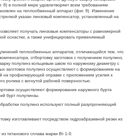
. 8) в полной мере удовлетворяет всем требованиям
ановлен на теплообменный аппарат (фиг. 9). Изменение
стрелкой указан линзовый компенсатор, установленный на
позволяет получать линзовые компенсаторы с равномерной
ьной оснастки, а также унифицировать применяемый
удлинений теплообменных аппаратов, отличающийся тем, что
компенсатора, отбортовку заготовок с получением полулинз,
сварку полулинз кольцевым швом по наружному диаметру с
вых заготовок полулинз осуществляют с формированием на
ткой на профилирующей оправке с приложением усилия к
о ролика с вогнутой рабочей поверхностью.
тбортовки осуществляют формирование наружного бурта
ий бурт полулинзы.
й обработки полулинз используют полный разупрочняющий
отовку изготавливают посредством гидроабразивной резки из
 из титанового сплава марки Вт 1-0.