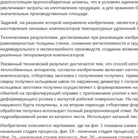
дорогостоящие крупногабаритные штампы, что в условиях единичн
увеличивает затраты на изготовление продукции, а для хранения
значительные производственные площади.
Задачей, на решение которой направлено изобретение, является 
изготовления линзовых компенсаторов температурных удлинений п
Техническими результатами, достигаемыми при реализации изобр
равномерностью толщины стенки, снижение металлоемкости и труд
индивидуального и мелкосерийного производств, создание возмо
различных типоразмеров компенсаторов.
Указанный технический результат достигается тем, что способ из
теплообменных аппаратов, согласно изобретению включает изгото
компенсатора, отбортовку заготовок с получением полулинз, терм
сварку полулинз кольцевым швом по наружному диаметру с получе
кольцевых заготовок полулинз осуществляют с формированием на з
обкаткой на профилирующей оправке с приложением усилия к заг
деформирующего ролика с вогнутой рабочей поверхностью. На п
наружного бурта полулинзы, а на втором переходе отбортовки фо
обработки полулинз используют полный разупрочняющий отжиг. Ли
гидроабразивной резки из катаного листа. Используют катаный лист
Изобретение поясняется чертежами, где на фиг. 1 показана схема 
начальная стадия процесса, фиг. 1б - конечная стадия процесса), н
(фиг. 2а - начальная стадия процесса, фиг. 2б - конечная стадия 