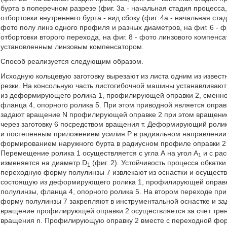
бурта в поперечном разрезе (фиг. 3а - начальная стадия процесса, 
отбортовки внутреннего бурта - вид сбоку (фиг. 4а - начальная стад
фото полу линз одного профиля и разных диаметров, на фиг. 6 - ф
отбортовки второго перехода, на фиг. 8 - фото линзового компенс
установленным линзовым компенсатором.
Способ реализуется следующим образом.
Исходную кольцевую заготовку вырезают из листа одним из извест
резки. На консольную часть листогибочной машины устанавливают
из деформирующего ролика 1, профилирующей оправки 2, сменно
фланца 4, опорного ролика 5. При этом приводной является оправк
задают вращение N профилирующей оправке 2 при этом вращение
через заготовку 6 посредством вращения т. Деформирующий ролик
и постепенным приложением усилия Р в радиальном направлении 
формированием наружного бурта в радиусном профиле оправки 2
Перемещение ролика 1 осуществляется с угла А на угол А
и с рас
1
изменяется на диаметр D
(фиг. 2). Устойчивость процесса обкатк
1
переходную форму полулинзы 7 извлекают из оснастки и осуществ
состоящую из деформирующего ролика 1, профилирующей оправк
полулинзы, фланца 4, опорного ролика 5. На втором переходе п
форму полулинзы 7 закрепляют в инструментальной оснастке и з
вращение профилирующей оправки 2 осуществляется за счет тре
вращения n. Профилирующую оправку 2 вместе с переходной фор