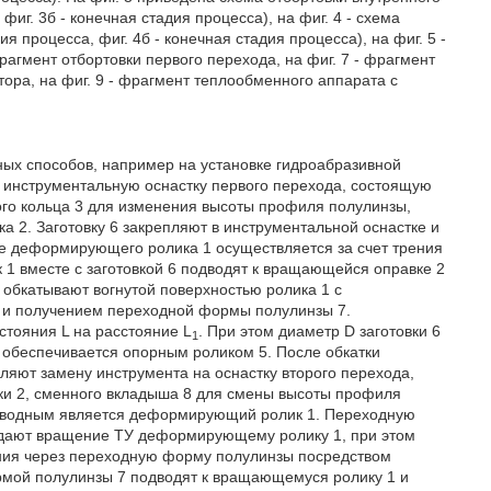
фиг. 3б - конечная стадия процесса), на фиг. 4 - схема
ия процесса, фиг. 4б - конечная стадия процесса), на фиг. 5 -
рагмент отбортовки первого перехода, на фиг. 7 - фрагмент
атора, на фиг. 9 - фрагмент теплообменного аппарата с
ных способов, например на установке гидроабразивной
 инструментальную оснастку первого перехода, состоящую
го кольца 3 для изменения высоты профиля полулинзы,
а 2. Заготовку 6 закрепляют в инструментальной оснастке и
 деформирующего ролика 1 осуществляется за счет трения
 1 вместе с заготовкой 6 подводят к вращающейся оправке 2
обкатывают вогнутой поверхностью ролика 1 с
 и получением переходной формы полулинзы 7.
стояния L на расстояние L
. При этом диаметр D заготовки 6
1
и обеспечивается опорным роликом 5. После обкатки
ляют замену инструмента на оснастку второго перехода,
и 2, сменного вкладыша 8 для смены высоты профиля
риводным является деформирующий ролик 1. Переходную
адают вращение ТУ деформирующему ролику 1, при этом
ния через переходную форму полулинзы посредством
мой полулинзы 7 подводят к вращающемуся ролику 1 и