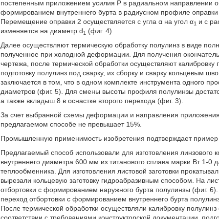
постепенным приложением усилия Р в радиальном направлении об
формированием внутреннего бурта в радиусном профиле оправки
Перемещение оправки 2 осуществляется с угла α на угол α
и с ра
1
изменяется на диаметр d
(фиг. 4).
1
Далее осуществляют термическую обработку полулинз в виде пол
полученное при холодной деформации. Для получения окончательн
чертежа, после термической обработки осуществляют калибровку 
подготовку полулинз под сварку, их сборку и сварку кольцевым шв
заключается в том, что в одном комплекте инструмента одного пр
диаметров (фиг. 5). Для смены высоты профиля полулинзы достаточ
а также вкладыш 8 в оснастке второго перехода (фиг. 3).
За счет выбранной схемы деформации и направления приложения 
предлагаемом способе не превышает 15%.
Промышленную применимость изобретения подтверждает пример е
Предлагаемый способ использовали для изготовления линзового 
внутреннего диаметра 600 мм из титанового сплава марки Вт 1-0 
теплообменника. Для изготовления листовой заготовки прокатывал
вырезали кольцевую заготовку гидроабразивным способом. На ли
отбортовки с формированием наружного бурта полулинзы (фиг. 6)
переход отбортовки с формированием внутреннего бурта полулинзы
После термической обработки осуществляли калибровку полулинз
соответствии с требованиями конструкторской документации, подго