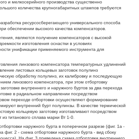
ого и мелкосерийного производства существенно
 большого количества крупногабаритных штампов требуются
разработка ресурсосберегающего универсального способа
ри обеспечении высокого качества компенсаторов.
етения, являются получение компенсаторов с высокой
оемкости изготовления оснастки в условиях
жности унификации применяемого инструмента для
готовления линзового компенсатора температурных удлинений
вление листовых кольцевых заготовок полулинз
ическую обработку полулинз, их калибровку и последующую
нием линзового компенсатора, при этом отбортовку
аготовке внутреннего и наружного буртов за два перехода
отовке в радиальном направлении посредством
ервом переходе отбортовки осуществляют формирование
рмируют внутренний бурт полулинзы. В качестве термической
стовую кольцевую заготовку изготавливают посредством
 из титанового сплава марки Вт 1-0.
отбортовки наружного бурта в поперечном разрезе (фиг. 1а -
а фиг. 2 - схема отбортовки наружного бурта - вид сбоку
процесса). На фиг. 3 приведена схема отбортовки внутреннего