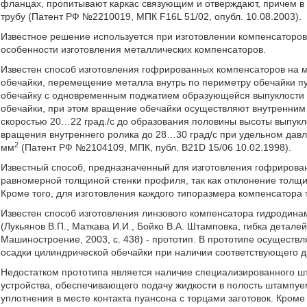
фланцах, пропитывают каркас связующим и отверждают, причем в
трубу (Патент РФ №2210019, МПК F16L 51/02, опубл. 10.08.2003).
Известное решение используется при изготовлении компенсаторов
особенности изготовления металлических компенсаторов.
Известен способ изготовления гофрированных компенсаторов на 
обечайки, перемещение металла внутрь по периметру обечайки 
обечайку с одновременным поджатием образующейся выпуклости 
обечайки, при этом вращение обечайки осуществляют внутренним 
скоростью 20…22 град./с до образования половины высоты выпук
вращения внутреннего ролика до 28…30 град/с при удельном давл
2
мм
(Патент РФ №2104109, МПК, публ. B21D 15/06 10.02.1998).
Известный способ, предназначенный для изготовления гофрирован
равномерной толщиной стенки профиля, так как отклонение толщи
Кроме того, для изготовления каждого типоразмера компенсатора 
Известен способ изготовления линзового компенсатора гидродинам
(Лукьянов В.П., Маткава И.И., Бойко В.А. Штамповка, гибка детале
Машиностроение, 2003, с. 438) - прототип. В прототипе осуществ
осадки цилиндрической обечайки при наличии соответствующего да
Недостатком прототипа является наличие специализированного 
устройства, обеспечивающего подачу жидкости в полость штампу
уплотнения в месте контакта пуансона с торцами заготовок. Кром