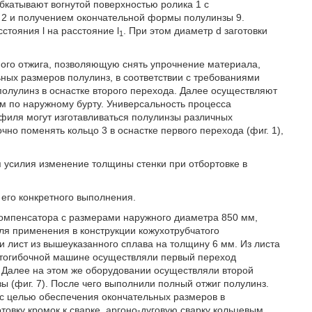
катывают вогнутой поверхностью ролика 1 с
 2 и получением окончательной формы полулинзы 9.
сстояния l на расстояние l
. При этом диаметр d заготовки
1
ного отжига, позволяющую снять упрочнение материала,
ых размеров полулинз, в соответствии с требованиями
полулинз в оснастке второго перехода. Далее осуществляют
ом по наружному бурту. Универсальность процесса
офиля могут изготавливаться полулинзы различных
но поменять кольцо 3 в оснастке первого перехода (фиг. 1),
усилия изменение толщины стенки при отбортовке в
го конкретного выполнения.
компенсатора с размерами наружного диаметра 850 мм,
для применения в конструкции кожухотрубчатого
и лист из вышеуказанного сплава на толщину 6 мм. Из листа
стогибочной машине осуществляли первый переход
. Далее на этом же оборудовании осуществляли второй
 (фиг. 7). После чего выполнили полный отжиг полулинз.
 с целью обеспечения окончательных размеров в
товку кромок к сварке, аргоно-дуговую сварку кольцевым