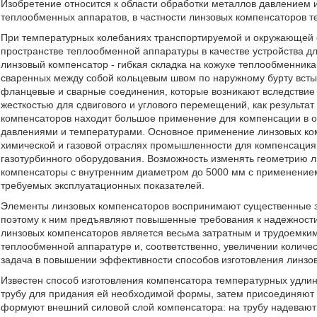
Изобретение относится к области обработки металлов давлением и
теплообменных аппаратов, в частности линзовых компенсаторов 
При температурных колебаниях транспортируемой и окружающей 
пространстве теплообменной аппаратуры в качестве устройства д
линзовый компенсатор - гибкая складка на кожухе теплообменника
сваренных между собой кольцевым швом по наружному бурту всты
фланцевые и сварные соединения, которые возникают вследстви
жесткостью для сдвигового и углового перемещений, как результ
компенсаторов находит большое применение для компенсации в о
давлениями и температурами. Основное применение линзовых к
химической и газовой отраслях промышленности для компенсация
газотурбинного оборудования. Возможность изменять геометрию л
компенсаторы с внутренним диаметром до 5000 мм с применением 
требуемых эксплуатационных показателей.
Элементы линзовых компенсаторов воспринимают существенные з
поэтому к ним предъявляют повышенные требования к надежности 
линзовых компенсаторов является весьма затратным и трудоемким
теплообменной аппаратуре и, соответственно, увеличении количес
задача в повышении эффективности способов изготовления линзов
Известен способ изготовления компенсатора температурных удлин
трубу для придания ей необходимой формы, затем присоединяют 
формуют внешний силовой слой компенсатора: на трубу надевают 