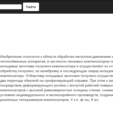
Найти
Изобретение относится к области обработки металлов давлением и
теплообменных аппаратов, в частности линзовых компенсаторов 
кольцевые заготовки полулинз компенсатора и осуществляют их о
обработку полулинз, их калибровку и последующую сварку кольц
компенсатора. Отбортовку кольцевых заготовок полулинз осущест
два перехода обкаткой на профилирующей оправке. При этом к з
посредством деформирующего ролика с вогнутой рабочей поверхн
компенсаторов с высокой равномерностью толщины стенки, снижен
условиях индивидуального и мелкосерийного производств, созда
различных типоразмеров компенсаторов. 4 з.п. ф-лы, 9 ил.