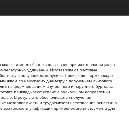
 сварке и может быть использовано при изготовлении узлов
температурных удлинений. Изготавливают листовые
тбортовку с получением полулинз. Производят термическую
евым швом по наружному диаметру с получением линзового
вляют с формированием внутреннего и наружного буртов за
аготовке прикладывают усилие в радиальном направлении
остью. В результате обеспечивается получение
ие металлоемкости и трудоемкости изготовления оснастки в
ние возможности унификации применяемого инструмента для