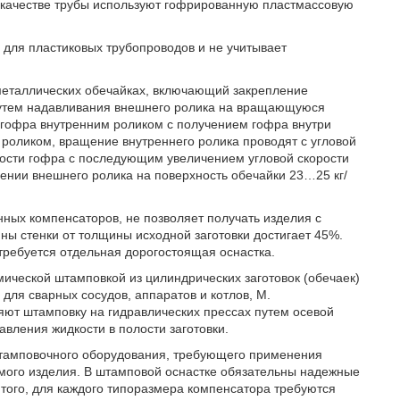
 качестве трубы используют гофрированную пластмассовую
 для пластиковых трубопроводов и не учитывает
металлических обечайках, включающий закрепление
путем надавливания внешнего ролика на вращающуюся
гофра внутренним роликом с получением гофра внутри
роликом, вращение внутреннего ролика проводят с угловой
лости гофра с последующим увеличением угловой скорости
ении внешнего ролика на поверхность обечайки 23…25 кг/
ных компенсаторов, не позволяет получать изделия с
ны стенки от толщины исходной заготовки достигает 45%.
требуется отдельная дорогостоящая оснастка.
ической штамповкой из цилиндрических заготовок (обечаек)
й для сварных сосудов, аппаратов и котлов, М.
ляют штамповку на гидравлических прессах путем осевой
вления жидкости в полости заготовки.
штамповочного оборудования, требующего применения
емого изделия. В штамповой оснастке обязательны надежные
е того, для каждого типоразмера компенсатора требуются