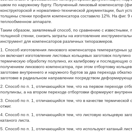
швом по наружному бурту. Полученный линзовый компенсатор (фиг
конструкторской и нормативно-технической документации, был уст
толщины стенки профиля компенсатора составило 12%. На фиг. 9 
теплообменном аппарате.
Таким образом, заявляемый способ, по сравнению с известными, 
толщиной стенки, снизить затраты на изготовление инструментал
инструмент для компенсаторов различных типоразмеров.
1. Способ изготовления линзового компенсатора температурных 
он включает изготовление листовых кольцевых заготовок полулинз 
термическую обработку полулинз, их калибровку и последующую 
получением линзового компенсатора, при этом отбортовку кольце
заготовке внутреннего и наружного буртов за два перехода обка
заготовке в радиальном направлении посредством деформирующег
2. Способ по п. 1, отличающийся тем, что на первом переходе о
полулинзы, а на втором переходе отбортовки формируют внутренн
3. Способ по п. 1, отличающийся тем, что в качестве термическо
отжиг.
4. Способ по п. 1, отличающийся тем, что листовую кольцевую заг
катаного листа.
5. Способ по п. 1, отличающийся тем, что используют катаный лист