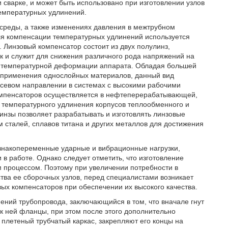
 сварке, и может быть использовано при изготовлении узлов
температурных удлинений.
среды, а также изменениях давления в межтрубном
ля компенсации температурных удлинений используется
. Линзовый компенсатор состоит из двух полулинз,
к и служит для снижения различного рода напряжений на
е температурной деформации аппарата. Обладая большей
ат применения однослойных материалов, данный вид
севом направлении в системах с высокими рабочими
омпенсаторов осуществляется в нефтеперерабатывающей,
 температурного удлинения корпусов теплообменного и
инзы позволяет разрабатывать и изготовлять линзовые
сталей, сплавов титана и других металлов для достижения
накопеременные ударные и вибрационные нагрузки,
в работе. Однако следует отметить, что изготовление
 процессом. Поэтому при увеличении потребности в
тва ее сборочных узлов, перед специалистами возникает
ых компенсаторов при обеспечении их высокого качества.
ений трубопровода, заключающийся в том, что вначале гнут
к ней фланцы, при этом после этого дополнительно
плетеный трубчатый каркас, закрепляют его концы на