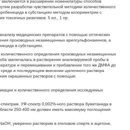
ат заключается в расширении номенклатуры способов
утем разработки чувствительной методики количественного
пробенецида в субстанциях методом колориметрии с
 токсичных реактивов. 5 ил., 1 пр.
 анализу медицинских препаратов с помощью оптических
еления производных незамещенных арилсульфонаминов, а
нецида в субстанциях.
ки количественного определения производных незамещенных
оба заключалась в растворении анализируемой пробы в
пературе и перемешивании и прибавлении того же ДМФА до
й среде и последующем внесении щелочного раствора
щения окрашенных растворов с помощью
фикации и количественного определения исследуемых
спектрам. УФ-спектр 0,002%-ного раствора буметанида в
в области 250-400 нм должен иметь максимуму поглощения
 NaOH, умеренно растворим в этиловом спирте и ацетоне,