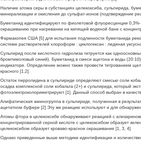
Наличие атома серы в субстанциях целекоксиба, сульпирида, бу
минерализации и окисления до сульфат-ионов (подтверждение реакц
Буметанид идентифицируют по фиолетовой флуоресценции 0,3%-но
окрашиванию при нагревании на кипящей водяной бане с концентри
Фармакопея США [5] для испытания подлинности буметанида реко
системе растворителей хлороформ : циклогексан : ледяная уксусная 
Сульпирид после кислотного гидролиза титруется как одноосновн
бромтимоловый синий). Буметанид в смеси ацетона и воды (20:10
индикаторе. Определение можно также провести титрованием щело
красного [1,2].
Остаток пирролидина в сульпириде определяют смесью соли кобаль
осадка комплексной соли кобальта (2+) и сульпирида, который эк
фотоэлектроколориметрируют [1]. Данный способ выбран в качеств
Алифатическая аминогруппа в сульпириде, полученная в результа
ацетатном буфере [2] Эту же реакцию используют и для обнаруже
Атомы фтора в целекоксибе обнаруживают реакцией с ализариновы
концентрированной серной кислоте с целекоксибом образует зеле
целекоксибом образует кроваво-красное окрашивание [1, 3, 4].
Однако приведенные выше методики идентификации и количеств