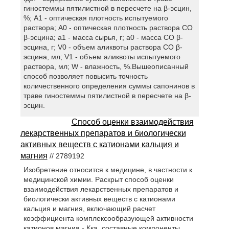
гиностеммы пятилистной в пересчете на β-эсцин,
%; A1 - оптическая плотность испытуемого
раствора; A0 - оптическая плотность раствора СО
β-эсцина; a1 - масса сырья, г; a0 - масса СО β-
эсцина, г; V0 - объем аликвоты раствора СО β-
эсцина, мл; V1 - объем аликвоты испытуемого
раствора, мл; W - влажность, %.Вышеописанный
способ позволяет повысить точность
количественного определения суммы сапонинов в
траве гиностеммы пятилистной в пересчете на β-
эсцин.
Способ оценки взаимодействия
лекарственных препаратов и биологически
активных веществ с катионами кальция и
магния
// 2789192
Изобретение относится к медицине, в частности к
медицинской химии. Раскрыт способ оценки
взаимодействия лекарственных препаратов и
биологически активных веществ с катионами
кальция и магния, включающий расчет
коэффициента комплексообразующей активности
катионов магния - Кка, составные компоненты