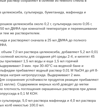
ый раствор сохраняют в склянке из темного стекла в
 целекоксиба, сульпирида, буметанида, мафенида и
шков целекоксиба около 0,2 г, сульпирида около 0,05 г,
 в 50 мл ДМФА при комнатной температуре и перемешивании
ки тем же растворителем.
нида и растворяют сначала в 25 мл ДМФА до полного
ДМФА.
объем 7,0 мл раствора целекоксиба, добавляют 5,2 мл 0,01
соляной кислоты для создания рН среды 2-4, и кипятят 45
ры приливают 1,5 мл воды и еще 1,5 мл горячей
Выдерживают 3 мин. при 30-40°С на водяной бане и
ульфидам прибавляют водный раствор 0,01 Μ NaOH до рН 8-
створа натрия нитропруссида. Выдерживают 2 мин.
 Для сохранения устойчивости продуктов реакции прибавляют
 (1 каплю). Содержимое мерных колб доводят до метки
ую плотность поглощения окрашенных растворов при длине
опруссида в 0,1 Μ KOH.
 сульпирида; 5,0 мл раствора мафенида и 4,0 мл раствора
х колб емкостью 100,0 мл.