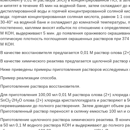
компоненту 0,01 Μ раствора SnCl
в концентрированной HCl, а зат
2
и кипятят в течение 45 мин на водяной бане, затем охлаждают до
дистиллированной воды и горячей концентрированной соляной ки
вода: горячая концентрированная соляная кислота, равном 1:1 со
30-40° на водяной бане и охлаждают до комнатной температуры, 
постепенно, каплями вносят избыток по отношению к определяемо
Μ KOH, выдерживают 5 мин. до появления оранжевого окрашивани
оптическую плотность поглощения окрашенных растворов при 374 н
Μ KOH.
В качестве восстановителя предлагается 0,01 Μ раствор олова (2+
В качестве химического реактива предлагается щелочной раствор 
Ниже приведены примеры приготовления растворов исследуемых пр
Пример реализации способа.
Приготовление раствора восстановителя.
Для приготовления 100,00 мл 0,01 Μ раствора олова (2+) хлорида
SnCl
⋅2H
O олова (2+) хлорида кристаллогидрата и растворяют в 
2
2
перемешивании до полного растворения. Затем доводят объем раст
Приготовленный раствор переносят в склянку емкостью 100 мл и с
Приготовление щелочного раствора химического реактива. В конич
в 50 мл 0,1 Μ водного раствора KOH и выдерживают до полного р