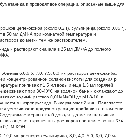
 буметанида и проводят все операции, описанные выше для
ков целекоксиба (около 0,2 г), сульпирида (около 0,05 г),
яют в 50 мл ДМФА при комнатной температуре и
створов до метки тем же растворителем.
нида и растворяют сначала в 25 мл ДМФА до полного
ДМФА.
ъемы 6,0;6,5; 7,0; 7,5; 8,0 мл растворов целекоксиба,
ячей концентрированной соляной кислоты для создания рН
пературы приливают 1,5 мл воды и еще 1,5 мл горячей
Выдерживают при 30-40°С на водяной бане и охлаждают до
вляют водный раствор 0,01MNaOH до рН 8-10, и,
ора натрия нитропруссида. Выдерживают 2 мин. Появляется
ния устойчивости продуктов реакции прибавляют в качестве
). Содержимое мерных колб доводят до метки щелочным
ть поглощения окрашенных растворов при длине волны 374
в 0,1 Μ KOH.
 10,0 мл растворов сульпирида; 3,0; 4,0; 5,0; 6,0; 7,0 мл