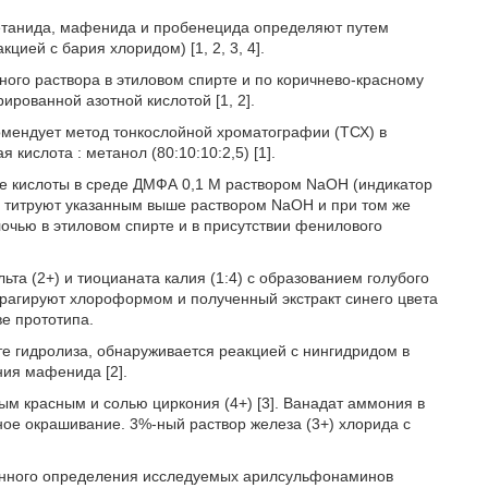
метанида, мафенида и пробенецида определяют путем
ией с бария хлоридом) [1, 2, 3, 4].
го раствора в этиловом спирте и по коричнево-красному
рованной азотной кислотой [1, 2].
мендует метод тонкослойной хроматографии (ТСХ) в
кислота : метанол (80:10:10:2,5) [1].
ые кислоты в среде ДМФА 0,1 Μ раствором NaOH (индикатор
) титруют указанным выше раствором NaOH и при том же
чью в этиловом спирте и в присутствии фенилового
та (2+) и тиоцианата калия (1:4) с образованием голубого
страгируют хлороформом и полученный экстракт синего цвета
е прототипа.
те гидролиза, обнаруживается реакцией с нингидридом в
ния мафенида [2].
м красным и солью циркония (4+) [3]. Ванадат аммония в
ное окрашивание. 3%-ный раствор железа (3+) хлорида с
енного определения исследуемых арилсульфонаминов