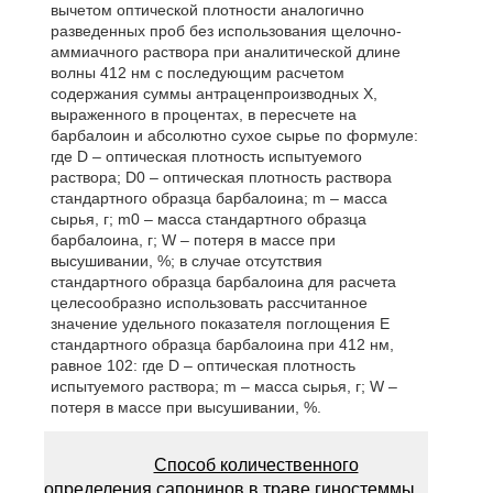
вычетом оптической плотности аналогично
разведенных проб без использования щелочно-
аммиачного раствора при аналитической длине
волны 412 нм с последующим расчетом
содержания суммы антраценпроизводных Х,
выраженного в процентах, в пересчете на
барбалоин и абсолютно сухое сырье по формуле:
где D – оптическая плотность испытуемого
раствора; D0 – оптическая плотность раствора
стандартного образца барбалоина; m – масса
сырья, г; m0 – масса стандартного образца
барбалоина, г; W – потеря в массе при
высушивании, %; в случае отсутствия
стандартного образца барбалоина для расчета
целесообразно использовать рассчитанное
значение удельного показателя поглощения Е
стандартного образца барбалоина при 412 нм,
равное 102: где D – оптическая плотность
испытуемого раствора; m – масса сырья, г; W –
потеря в массе при высушивании, %.
Способ количественного
определения сапонинов в траве гиностеммы