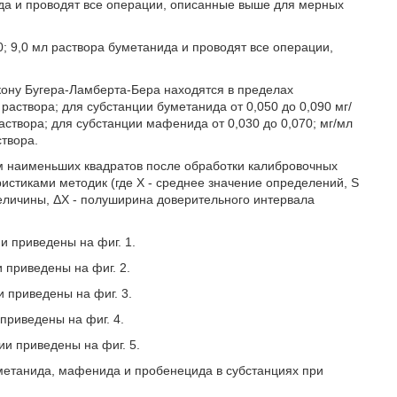
цида и проводят все операции, описанные выше для мерных
0; 9,0 мл раствора буметанида и проводят все операции,
ону Бугера-Ламберта-Бера находятся в пределах
раствора; для субстанции буметанида от 0,050 до 0,090 мг/
раствора; для субстанции мафенида от 0,030 до 0,070; мг/мл
створа.
 наименьших квадратов после обработки калибровочных
ристиками методик (где X - среднее значение определений, S
величины, ΔΧ - полуширина доверительного интервала
и приведены на фиг. 1.
 приведены на фиг. 2.
 приведены на фиг. 3.
приведены на фиг. 4.
и приведены на фиг. 5.
метанида, мафенида и пробенецида в субстанциях при