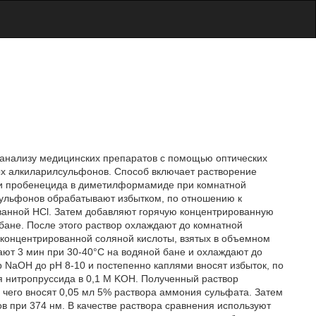
 анализу медицинских препаратов с помощью оптических
ых алкиларилсульфонов. Способ включает растворение
 и пробенецида в диметилформамиде при комнатной
сульфонов обрабатывают избытком, по отношению к
ванной НСl. Затем добавляют горячую концентрированную
 бане. После этого раствор охлаждают до комнатной
 концентрированной соляной кислоты, взятых в объемном
ают 3 мин при 30-40°C на водяной бане и охлаждают до
 NaOH до рН 8-10 и постепенно каплями вносят избыток, по
я нитропруссида в 0,1 Μ KОН. Полученный раствор
чего вносят 0,05 мл 5% раствора аммония сульфата. Затем
 при 374 нм. В качестве раствора сравнения используют