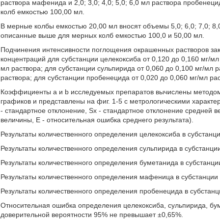
раствора мафенида и 2,0; 3,0; 4,0; 5,0; 6,0 мл раствора пробене
колб емкостью 100,00 мл.
В мерные колбы емкостью 20,00 мл вносят объемы 5,0; 6,0; 7,0; 8,
описанные выше для мерных колб емкостью 100,0 и 50,00 мл.
Подчинения интенсивности поглощения окрашенных растворов зак
концентраций для субстанции целекоксиба от 0,120 до 0,160 мг/мл 
мл раствора; для субстанции сульпирида от 0,060 до 0,100 мг/мл 
раствора; для субстанции пробенецида от 0,020 до 0,060 мг/мл ра
Коэффициенты а и b исследуемых препаратов вычислены методом
графиков и представлены на фиг. 1-5 с метрологическими характе
- стандартное отклонение, Sx - стандартное отклонение средней 
величины, Ε - относительная ошибка среднего результата).
Результаты количественного определения целекоксиба в субстанци
Результаты количественного определения сульпирида в субстанции
Результаты количественного определения буметанида в субстанции
Результаты количественного определения мафеница в субстанции 
Результаты количественного определения пробенецида в субстанци
Относительная ошибка определения целекоксиба, сульпирида, бу
доверительной вероятности 95% не превышает ±0,65%.