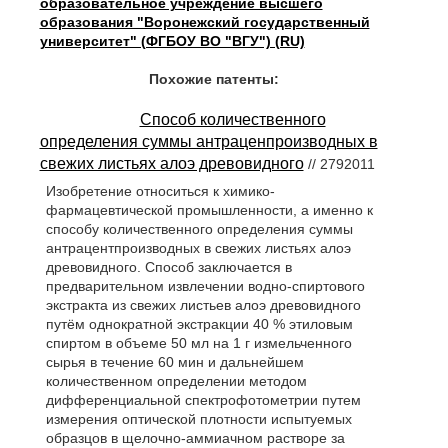
образовательное учреждение высшего
образования "Воронежский государственный
университет" (ФГБОУ ВО "ВГУ") (RU)
Похожие патенты:
Способ количественного
определения суммы антраценпроизводных в
свежих листьях алоэ древовидного
// 2792011
Изобретение относиться к химико-
фармацевтической промышленности, а именно к
способу количественного определения суммы
антрацентпроизводных в свежих листьях алоэ
древовидного. Способ заключается в
предварительном извлечении водно-спиртового
экстракта из свежих листьев алоэ древовидного
путём однократной экстракции 40 % этиловым
спиртом в объеме 50 мл на 1 г измельченного
сырья в течение 60 мин и дальнейшем
количественном определении методом
дифференциальной спектрофотометрии путем
измерения оптической плотности испытуемых
образцов в щелочно-аммиачном растворе за