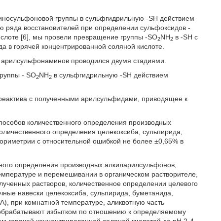
иносульфоновой группы в сульфгидрильную -SH действием
ю ряда восстановителей при определении сульфоксидов -
кислоте [6], мы провели превращение группы -SO
NH
в -SH с
2
2
да в горячей концентрированной соляной кислоте.
 арилсульфонаминов проводился двумя стадиями.
руппы - SO
NH
в сульфгидрильную -SH действием
2
2
 реактива с полученными арилсульфидами, приводящее к
способов количественного определения производных
оличественного определения целекоксиба, сульпирида,
ориметрии с относительной ошибкой не более ±0,65% в
енного определения производных алкиларилсульфонов,
мпературе и перемешивании в органическом растворителе,
лученных растворов, количественное определении целевого
чные навески целекоксиба, сульпирида, буметанида,
, при комнатной температуре, аликвотную часть
 обрабатывают избытком по отношению к определяемому