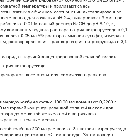
ем горячей концентрированной соляной кислотой до рН 2-4,
 комнатной температуры и приливают смесь
слоты, взятых в объемном соотношении дистиллированная
ответственно, для создания рН 2-4, выдерживают 3 мин при
прибавляют 0,01 Μ водный раствор NaOH до рН 8-10, и,
му компоненту водного раствора натрия нитропруссида в 0,1
я, вносят 0,05 мл 5% раствора аммония сульфат, измеряют
м, раствор сравнения - раствор натрия нитропруссида в 0,1
) хлорида в горячей концентрированной соляной кислоте.
натрия нитропруссида.
епаратов, восстановителя, химического реактива.
 в мерную колбу емкостью 100,00 мл помещают 0,2260 г
50 мл горячей концентрированной соляной кислоты при
вора до метки той же кислотой и встряхивают.
охраняют в течение месяца.
еской колбе на 200 мл растворяют 3 г натрия нитропруссида
астворения при комнатной температуре. Затем доводят