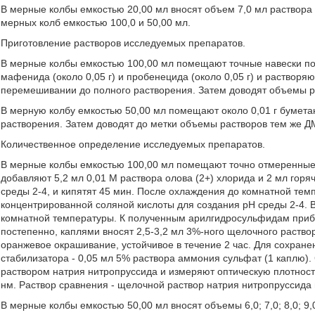
В мерные колбы емкостью 20,00 мл вносят объем 7,0 мл раствора
мерных колб емкостью 100,0 и 50,00 мл.
Приготовление растворов исследуемых препаратов.
В мерные колбы емкостью 100,00 мл помещают точные навески порош
мафенида (около 0,05 г) и пробенецида (около 0,05 г) и раствор
перемешивании до полного растворения. Затем доводят объемы ра
В мерную колбу емкостью 50,00 мл помещают около 0,01 г бумета
растворения. Затем доводят до метки объемы растворов тем же 
Количественное определение исследуемых препаратов.
В мерные колбы емкостью 100,00 мл помещают точно отмеренные об
добавляют 5,2 мл 0,01 Μ раствора олова (2+) хлорида и 2 мл гор
среды 2-4, и кипятят 45 мин. После охлаждения до комнатной тем
концентрированной соляной кислоты для создания рН среды 2-4. 
комнатной температуры. К полученным арилгидросульфидам приба
постепенно, каплями вносят 2,5-3,2 мл 3%-ного щелочного раств
оранжевое окрашивание, устойчивое в течение 2 час. Для сохране
стабилизатора - 0,05 мл 5% раствора аммония сульфат (1 каплю
раствором натрия нитропруссида и измеряют оптическую плотнос
нм. Раствор сравнения - щелочной раствор натрия нитропруссида 
В мерные колбы емкостью 50,00 мл вносят объемы 6,0; 7,0; 8,0; 9,0;