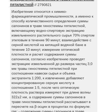
пятилистной
// 2790821
Изобретение относится к химико-
фармацевтической промышленности, а именно к
способу количественного определения суммы
сапонинов в траве гиностеммы пятилистной,
включающему водно-спиртовую экстракцию
измельченного растительного сырья 70% спиртом
этиловым в течение 90 минут, взаимодействие с
серной кислотой на кипящей водяной бане в
течение 10 минут, измерение оптической
плотности и расчет содержания суммы
сапонинов, согласно изобретению проводят
экстракцию измельченной до размера частиц 3,0
мм травы гиностеммы пятилистной при
соотношении навески сырья и объема
экстрагента 1:200, к извлечению добавляют
концентрированную серную кислоту в
соотношении 1:5, после чего оптическую
плотность раствора измеряют при длине волны
322±2 нм, а содержание суммы сапонинов в
траве гиностеммы пятилистной рассчитывают в
пересчете на β-эсцин в процентах по формуле:
где: - содержание суммы сапонинов в траве