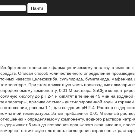
Найти
Изобретение относится к фармацевтическому анализу, а именно к
средств. Описан способ количественного определения производн
точных навесок целекоксиба, сульпирида, буметанида, мафенида
температуре. При этом аликвотную часть производных алкиларил
определяемому компоненту, 0,01 Μ раствора SnCl
в концентриро
2
соляную кислоту до рН 2-4 и кипятят в течение 45 мин на водяной
температуры, приливают смесь дистиллированной воды и горячей
соотношении, равном 1:1, для создания рН 2-4. Раствор выдержив
комнатной температуры. Затем прибавляют 0,01 Μ водный раствор
отношению к определяемому компоненту, водного раствора натри
выдерживают 5 мин до появления оранжевого окрашивания, после 
измеряют оптическую плотность поглощения окрашенных растворов