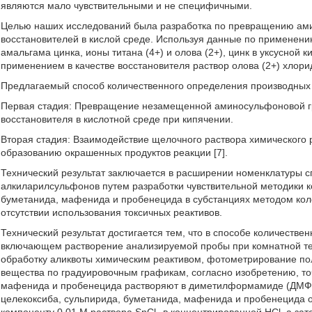
являются мало чувствительными и не специфичными.
Целью наших исследований была разработка по превращению ам
восстановителей в кислой среде. Используя данные по применени
амальгама цинка, ионы титана (4+) и олова (2+), цинк в уксусной 
применением в качестве восстановителя раствор олова (2+) хлори
Предлагаемый способ количественного определения производных
Первая стадия: Превращение незамещенной аминосульфоновой г
восстановителя в кислотной среде при кипячении.
Вторая стадия: Взаимодействие щелочного раствора химического
образованию окрашенных продуктов реакции [7].
Технический результат заключается в расширении номенклатуры 
алкиларилсульфонов путем разработки чувствительной методики к
буметанида, мафенида и пробенецида в субстанциях методом кол
отсутствии использования токсичных реактивов.
Технический результат достигается тем, что в способе количеств
включающем растворение анализируемой пробы при комнатной те
обработку аликвоты химическим реактивом, фотометрирование по
вещества по градуировочным графикам, согласно изобретению, то
мафенида и пробенецида растворяют в диметилформамиде (ДМФА)
целекоксиба, сульпирида, буметанида, мафенида и пробенецида