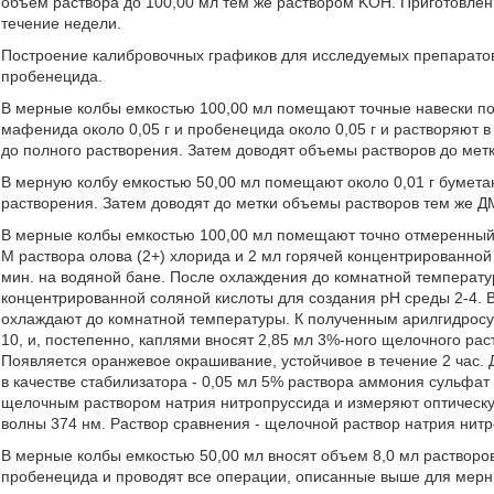
объем раствора до 100,00 мл тем же раствором KOH. Приготовленн
течение недели.
Построение калибровочных графиков для исследуемых препаратов
пробенецида.
В мерные колбы емкостью 100,00 мл помещают точные навески поро
мафенида около 0,05 г и пробенецида около 0,05 г и растворяют
до полного растворения. Затем доводят объемы растворов до мет
В мерную колбу емкостью 50,00 мл помещают около 0,01 г бумета
растворения. Затем доводят до метки объемы растворов тем же 
В мерные колбы емкостью 100,00 мл помещают точно отмеренный 
Μ раствора олова (2+) хлорида и 2 мл горячей концентрированной 
мин. на водяной бане. После охлаждения до комнатной температу
концентрированной соляной кислоты для создания рН среды 2-4. 
охлаждают до комнатной температуры. К полученным арилгидрос
10, и, постепенно, каплями вносят 2,85 мл 3%-ного щелочного ра
Появляется оранжевое окрашивание, устойчивое в течение 2 час.
в качестве стабилизатора - 0,05 мл 5% раствора аммония сульфат
щелочным раствором натрия нитропруссида и измеряют оптическ
волны 374 нм. Раствор сравнения - щелочной раствор натрия нитр
В мерные колбы емкостью 50,00 мл вносят объем 8,0 мл растворов
пробенецида и проводят все операции, описанные выше для мерны