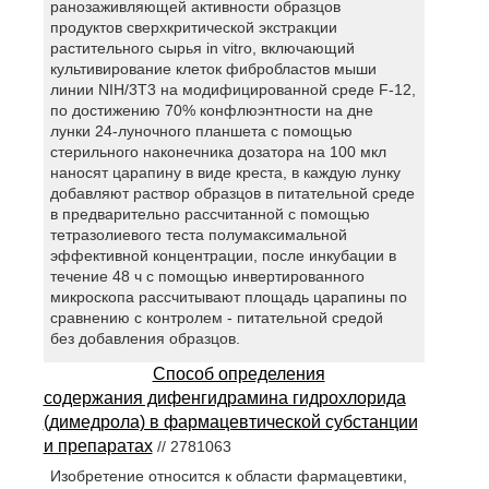
ранозаживляющей активности образцов
продуктов сверхкритической экстракции
растительного сырья in vitro, включающий
культивирование клеток фибробластов мыши
линии NIH/3T3 на модифицированной среде F-12,
по достижению 70% конфлюэнтности на дне
лунки 24-луночного планшета с помощью
стерильного наконечника дозатора на 100 мкл
наносят царапину в виде креста, в каждую лунку
добавляют раствор образцов в питательной среде
в предварительно рассчитанной с помощью
тетразолиевого теста полумаксимальной
эффективной концентрации, после инкубации в
течение 48 ч с помощью инвертированного
микроскопа рассчитывают площадь царапины по
сравнению с контролем - питательной средой
без добавления образцов.
Способ определения
содержания дифенгидрамина гидрохлорида
(димедрола) в фармацевтической субстанции
и препаратах
// 2781063
Изобретение относится к области фармацевтики,