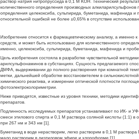
раствор натрия нитропруссида в 0,1 Μ KОН. Технический результ
количественного определения производных алкиларилсульфонов п
определения целекоксиба, сульпирида, буметанида, мафенида и 
относительной ошибкой не более ±0,65% в отсутствие использования
Изобретение относится к фармацевтическому анализу, а именно к
средств, и может быть использовано для количественного опред
именно, целекоксиба, сульпирида, буметанида, мафенида и пробе
Цель изобретения состояла в разработке чувствительной методи
арилсульфонаминов в субстанциях. Сущность предлагаемого спос
ДМФА, выдерживании до полного растворения при комнатной тем
метки, дальнейшей обработке восстановителем в сильнокислотно
химического реактива, и измерении оптической плотности погло
фотоэлектроколориметрии.
Ниже приводятся, известные из уровня техники, методики иденти
препаратов.
Подлинность исследуемых препаратов устанавливают по ИК- и УФ-
смеси этилового спирта и 0,1 Μ раствора соляной кислоты (1:1) 
при 267 нм и 343 нм [1].
Буметанид в воде нерастворим, легко растворим в 0,1 Μ раствора
мало растворим в диэтиловом эфире и хлороформе [1].