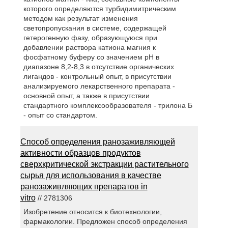
которого определяются турбидимитрическим
методом как результат изменения
светопропускания в системе, содержащей
гетерогенную фазу, образующуюся при
добавлении раствора катиона магния к
фосфатному буферу со значением рН в
диапазоне 8,2-8,3 в отсутствие органических
лигандов - контрольный опыт, в присутствии
анализируемого лекарственного препарата -
основной опыт, а также в присутствии
стандартного комплексообразователя - трилона Б
- опыт со стандартом.
Способ определения ранозаживляющей
активности образцов продуктов
сверхкритической экстракции растительного
сырья для использования в качестве
ранозаживляющих препаратов in
vitro
// 2781306
Изобретение относится к биотехнологии,
фармакологии. Предложен способ определения