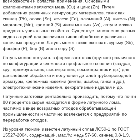
возможностей и областей применения. Основными
компонентами являются медь (Cu) и цинк (Zn). Путем
добавления различных легирующих материалов, таких как,
свинец (Pb), олово (Sn), железо (Fe), алюминий (Al), никель (Ni),
марганец (Mn), кремний (Si) и/или мышьяк (As), латуни можно
придавать уникальные свойства. Существует множество разных
видов латуней для различных типов обработки и различных
конечных продуктов. Латунь может также включать сурьму (Sb),
фосфор (Р), бор (В) и/или серу (S).
Латунь можно получить в форме заготовок (прутков) различного
по конфигурации и сложности профильного сечения (квадрат,
круг, прямоугольник, шестигранник, восьмигранник и др.) для
дальнейшей обработки и получения деталей трубопроводной
арматуры, крепежных изделий (винты, шайбы, гайки и др.),
электротехнические изделия, декоративные изделия и др.
Латунные заготовки рентабельно производить, потому что почти
80 процентов сырья находится в форме латунного лома,
частично в виде возвратных отходов обрабатывающей
промышленности и частично вовлекается с предприятий по
переработке отходов.
Из уровня техники известен латунный сплав ЛС59-1 по ГОСТ
15527-2004, содержащий, мас.%: медь 57-60, свинец 0,8-1,9,