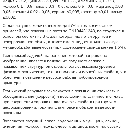
медь 57 - 62, цинк 35 - 39, свинец 1 - 3, алюминий 0,1 - 0,3,
железо 0,1 - 0,5, никель 0,3 - 0,6, олово 0,5 - 0,8, марганец 0,03 -
0,05, кремний 0,02 - 0,05, сурьма ≤0,005, фосфор ≤0,01, висмут
≤0,002.
Сплав латуни с количеством меди 57% и тем количеством
примесей, что показаны в патенте CN104451248, по структуре в
основном состоит из β-фазы, которая является хрупкой и
некоррозионностойкой, а также имеет недостаточно высокую
механообрабатываемость (при содержание свинца менее 1,5%).
Технической задачей, на решение которой направлено
изобретение, является получение латунного сплава с
повышенной структурной стабильностью, высоким уровнем
физико-механических, технологических и служебных свойств, что
обеспечит повышение ресурса работы трубопроводной
арматуры.
Технический результат заключается в повышении стойкости к
обесцинкиванию (коррозии) и повышении пластичности сплава
при сохранении хороших пластических свойств при горячем
деформировании, горячей штамповке и обрабатываемости
резанием.
Заявляется латунный сплав, содержащий медь, цинк, свинец,
алюминий, железо, никель, олово, марганец, кремний, сурьму,