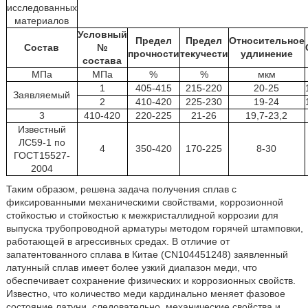
исследованных
материалов
Условный
Предел
Предел
Относительное
Состав
№
прочности
текучести
удлинение
состава
МПа
МПа
%
%
мкм
1
405-415
215-220
20-25
Заявляемый
2
410-420
225-230
19-24
3
410-420
220-225
21-26
19,7-23,2
Известный
ЛС59-1 по
4
350-420
170-225
8-30
ГОСТ15527-
2004
Таким образом, решена задача получения сплав с
фиксированными механическими свойствами, коррозионной
стойкостью и стойкостью к межкристаллидной коррозии для
выпуска трубопроводной арматуры методом горячей штамповки,
работающей в агрессивных средах. В отличие от
запатентованного сплава в Китае (CN104451248) заявленный
латунный сплав имеет более узкий диапазон меди, что
обеспечивает сохранение физических и коррозионных свойств.
Известно, что количество меди кардинально меняет фазовое
состояние латуни, следовательно, механические свойства и