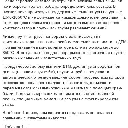
После перелива металла из верхней в нижнюю печь из нижней
печи берется третья проба на определение хим. состава. В
нижней печи происходит поддержание температуры на уровне
1040-1060°С и не допускается никакой дошихтовки расплава. На
этом процесс плавки завершен, и металл вытягивается через
кристаллизатор в прутки или трубы различных сечений.
Литые прутки и трубы непрерывно вытягиваются из
кристаллизатора шаговым способом системой вытяжки типа ДТМ.
При вытягивании в кристаллизаторе расплав охлаждается до
650°С. Этого достаточно для непрерывного вытягивания прутков
различных сечений и толстостенных труб.
Пройдя через систему вытяжки ДТМ, достигнув определенной
длины (в нашем случае 6м), прутки и трубы поступают к
автоматической отрезной машине Cooper, посредством которой
отрезаются, после чего падают в накопитель, остывают и
перемещаются к скальпировочным машинам с помощью кран-
балки. Под скальпированием понимается снятие оксидной
пленки специальным алмазным резцом на скальпировочном
стане.
В таблице 1 приведены варианты предлагаемого сплава в
сравнении с известным аналогом.
Таблица 1 -