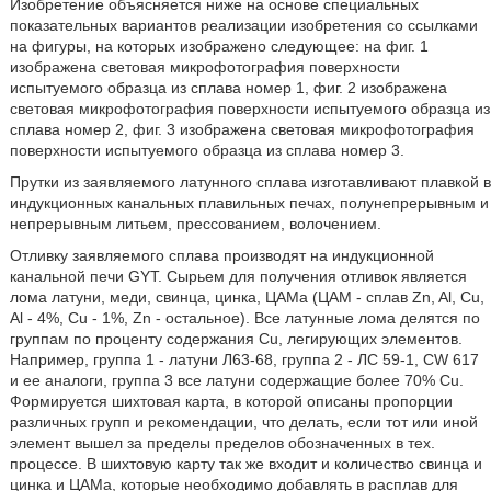
Изобретение объясняется ниже на основе специальных
показательных вариантов реализации изобретения со ссылками
на фигуры, на которых изображено следующее: на фиг. 1
изображена световая микрофотография поверхности
испытуемого образца из сплава номер 1, фиг. 2 изображена
световая микрофотография поверхности испытуемого образца из
сплава номер 2, фиг. 3 изображена световая микрофотография
поверхности испытуемого образца из сплава номер 3.
Прутки из заявляемого латунного сплава изготавливают плавкой в
индукционных канальных плавильных печах, полунепрерывным и
непрерывным литьем, прессованием, волочением.
Отливку заявляемого сплава производят на индукционной
канальной печи GYT. Сырьем для получения отливок является
лома латуни, меди, свинца, цинка, ЦАМа (ЦАМ - сплав Zn, Al, Cu,
Al - 4%, Cu - 1%, Zn - остальное). Все латунные лома делятся по
группам по проценту содержания Cu, легирующих элементов.
Например, группа 1 - латуни Л63-68, группа 2 - ЛС 59-1, CW 617
и ее аналоги, группа 3 все латуни содержащие более 70% Cu.
Формируется шихтовая карта, в которой описаны пропорции
различных групп и рекомендации, что делать, если тот или иной
элемент вышел за пределы пределов обозначенных в тех.
процессе. В шихтовую карту так же входит и количество свинца и
цинка и ЦАМа, которые необходимо добавлять в расплав для