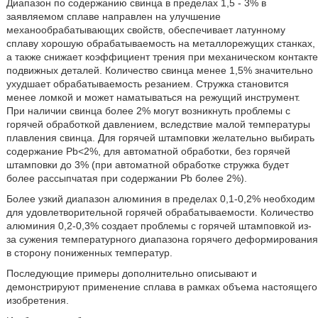
Диапазон по содержанию свинца в пределах 1,5 - 3% в
заявляемом сплаве направлен на улучшение
механообрабатывающих свойств, обеспечивает латунному
сплаву хорошую обрабатываемость на металлорежущих станках,
а также снижает коэффициент трения при механическом контакте
подвижных деталей. Количество свинца менее 1,5% значительно
ухудшает обрабатываемость резанием. Стружка становится
менее ломкой и может наматываться на режущий инструмент.
При наличии свинца более 2% могут возникнуть проблемы с
горячей обработкой давлением, вследствие малой температуры
плавления свинца. Для горячей штамповки желательно выбирать
содержание Pb<2%, для автоматной обработки, без горячей
штамповки до 3% (при автоматной обработке стружка будет
более рассыпчатая при содержании Pb более 2%).
Более узкий диапазон алюминия в пределах 0,1-0,2% необходим
для удовлетворительной горячей обрабатываемости. Количество
алюминия 0,2-0,3% создает проблемы с горячей штамповкой из-
за сужения температурного диапазона горячего деформирования
в сторону пониженных температур.
Последующие примеры дополнительно описывают и
демонстрируют применение сплава в рамках объема настоящего
изобретения.