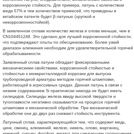
коррозионную стойкость. Для примера, латунь с количеством
меди 57% и тем количеством примесей, что приведены в
китайском патенте будет β-латунью (хрупкой и
некоррозионностойкой).
В заявленном сплаве количество железа и олова меньше, чем в
CN104451248. Это сделано для лучшей коррозионной стойкости,
что подтверждают опыты по обесцинкованию. Более узкий
диапазон алюминия необходим для удовлетворительной горячей
обрабатываемости.
Заявленный сплав латуни обладает фиксированными
механическими свойствами, коррозионной стойкостью и
стойкостью к межкристаллидной коррозии для выпуска
трубопроводной арматуры методом горячей штамповки,
работающей в агрессивных средах. Данная латунь в связи с
низким содержанием Si практически никогда не будет иметь
силицидов. Силициды железа ввиду высокой твердости и
тугоплавкости негативно сказываются на процессе горячей
штамповки и механической обработки. При механической
обработке они до двух раз снижают стойкость инструмента.
Латунный сплав, характеризующийся тем, что содержит медь,
цинк, свинец, алюминий, железо, никель, олово, марганец,
кремний, сурьму, фосфор, висмут, при следующем соотношении