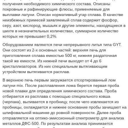
получения необходимого химического состава. Описаны
покровные и рафинирующие флюсы, применяемые для
выплавки латуни. Описан нормативный угар сплава. В качестве
неизбежных примесей заявляемый сплав содержит фосфор,
серу, азот, кислород, мышьяк и другие элементы, находящиеся в
шихте в незначительных количествах, суммарное количество
которых не превышает 0,2%.
Оборудованием являются печи непрерывного литья типа GYT.
Они состоят из 2-х основных частей: верхняя печь для
приготовления сплава емкостью 500 кг, нижняя раздаточная
такой же емкости. Из нижней печи выходят от 4 до 6
кристаллизаторов. Из них специальным вытягивающим
устройством вытягивается расплав.
В верхнюю печь первым загружается отсортированный лом
латуни mix. После расплавления лома берется первая проба
новой плавки для определения химического состава. Проба
отбирается из расплава с помощью специального ковша
(черпака), выливается в пробницу, после чего извлекается из
пробницы, охлаждается и нижнее основание пробы зачищают на
шлифовальной машинке до ровной поверхности. Далее проба
отправляется на оптико-эмиссионный спектрометр для анализа
металлов ДФС-500. По результатам анализа принимается