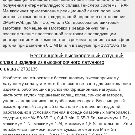
получения интерметаллидного сплава Гейслера системы Ti-Al-
Me включает приготовление реакционной смеси порошков
исходных компонентов, содержащей порошки в соотношении
2Ме+Ti+Al, где Ме - Со, Fe или Cu, прессование шихтовой
заготовки, помещение заготовки в реакционную печь,
воспламенение прессованной заготовки с последующим
реагированием ее компонентов в режиме горения в атмосфере
аргона при давлении 0,1 МПа или в вакууме при 13,3*10-2 Па.
Бессвинцовый высокопрочный латунный
сплав и изделие из высокопрочного латунного
сплава
// 2732139
Изобретение относится к бессвинцовому высокопрочному
латунному сплаву и может быть использовано для изготовления
изделий, работающих в условиях фрикционных нагрузок, в
частности втулок поршневых колец, колец синхронизаторов,
упорных подшипников на турбокомпрессорах. Бессвинцовый
высокопрочный латунный сплав для изготовления изделий,
работающих в условиях трения в среде смазочных материалов,
содержит, вес.%: 50-65 Cu, 0,4-3 Mn, 0,55-3 Sn, максимум 1 Fe,
максимум 1 Ni, максимум 1 Al, максимум 1,5 Si, остальное - Zn и
неизбежные примеси, причём сумма элементов Mn и Sn
составляет не менее 1,3 вес.% и не более 6,0 вес.%.