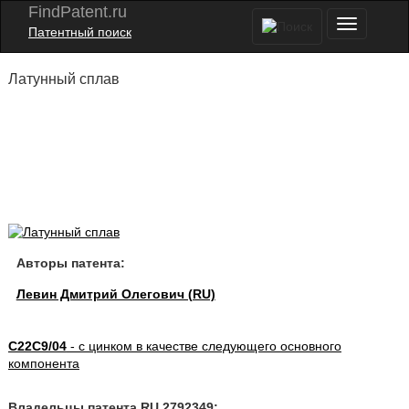
FindPatent.ru
Патентный поиск
Латунный сплав
Авторы патента:
Левин Дмитрий Олегович (RU)
C22C9/04
- с цинком в качестве следующего основного
компонента
Владельцы патента RU 2792349: