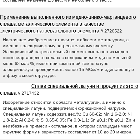
Применение выполненного из медно-цинко-марганцевого
сплава металлического элемента в качестве
электрического нагревательного элемента
// 2726522
Настоящее изобретение относится к области металлургии, а
именно к электрическому нагревательному элементу.
Электрический нагревательный элемент выполнен из медно-
цинко-марганцевого сплава с содержанием меди по меньшей
мере 63 мас.%, имеет при комнатной температуре
электрическую проводимость менее 15 МСм/м и единственную
α-фазу в своей структуре.
Сплав специальной латуни и продукт из этого
сплава
// 2717432
Изобретение относится к области металлургии, а именно к
специальной латуни, подвергаемой фрикционной нагрузке.
Специальная латунь содержит, вес.%: Cu 60-62; Mn 1,6-2,0; Ni
1,8-2,2; Al 0,2-0,4; Si 0,65-0,95; Fe 0,9-1,1; Sn ≤0,1; Pb ≤0,1; Zn и
неизбежные примеси - остальное, в котором силициды имеют
округлую форму и зернистость составляет от 10 до 20 микрон.