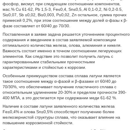
фосфор, висмут, при следующем соотношении компонентов,
мас.% Cu 61-62, Pb 1,5-3, Fe≤0,4, Sn≤0,5, Al 0,1-0,2, Ni 0,2-0.5,
Si≤0,07, Sb ≤0,02, Bi≤0,003, P≤0,02, Zn остальное, сумма прочих
примесей 0,2%, при этом соотношение между долей α-фазы к β-
фазе составляет от 60/40 до 70/30.
Поставленная в заявке задача решается уточнением процентного
содержания и введением в состав заявляемой композиции
оптимального количества железа, олова, алюминия и никеля.
Важность состоит именно в точном соотношении легирующих
элементов. Как следствие это позволит получить латунь с
гарантированными стабильными прочностными
характеристиками и стойкостью к коррозии.
Особенным преимуществом состава сплава латуни является
такое соотношение между α-фазой и β-фазами от 60/40 до
70/30%, что обеспечивает получение пластичного сплава с
относительным удлинением 20-30% и пределом прочности 390-
400 МПА, а это достигается при содержании меди 61-62 %.
Наличие в составе латуни заявленного количества железа
Fe≤0,4% и олова Sn≤0,5% способствует получению более
мелкозернистой структуры сплава, что оказывает влияние на
повышение коррозионной стойкости.