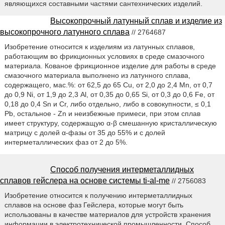
являющихся составными частями сантехнических изделий.
Высокопрочный латунный сплав и изделие из
высокопрочного латунного сплава
// 2764687
Изобретение относится к изделиям из латунных сплавов,
работающим во фрикционных условиях в среде смазочного
материала. Кованое фрикционное изделие для работы в среде
смазочного материала выполнено из латунного сплава,
содержащего, мас.%: от 62,5 до 65 Cu, от 2,0 до 2,4 Mn, от 0,7
до 0,9 Ni, от 1,9 до 2,3 Al, от 0,35 до 0,65 Si, от 0,3 до 0,6 Fe, от
0,18 до 0,4 Sn и Cr, либо отдельно, либо в совокупности, ≤ 0,1
Pb, остальное - Zn и неизбежные примеси, при этом сплав
имеет структуру, содержащую α-β смешанную кристаллическую
матрицу с долей α-фазы от 35 до 55% и с долей
интерметаллических фаз от 2 до 5%.
Способ получения интерметаллидных
сплавов гейслера на основе системы ti-al-me
// 2756083
Изобретение относится к получению интерметаллидных
сплавов на основе фаз Гейслера, которые могут быть
использованы в качестве материалов для устройств хранения
информации в электротехнической промышленности. Способ