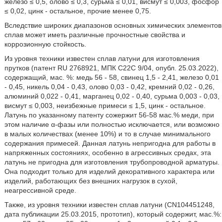
железо ≤ 0,5, олово ≤ 0,3, сурьма ≤ 0,01, висмут ≤ 0,003, фосфор
≤ 0,02, цинк - остальное, прочие менее 0,75.
Вследствие широких диапазонов основных химических элементов
сплав может иметь различные прочностные свойства и
коррозионную стойкость.
Из уровня техники известен сплав латуни для изготовления
прутков (патент RU 2768921, МПК C22C 9/04, опубл. 25.03.2022),
содержащий, мас. %: медь 56 - 58, свинец 1,5 - 2,41, железо 0,01
- 0,45, никель 0,04 - 0,43, олово 0,03 - 0,42, кремний 0,02 - 0,26,
алюминий 0,022 - 0,41, марганец 0,02 - 0,40, сурьма 0,003 - 0,03,
висмут ≤ 0,003, неизбежные примеси ≤ 1,5, цинк - остальное.
Латунь по указанному патенту сожержит 56-58 мас.% меди, при
этом наличие α-фазы или полностью исключается, или возможно
в малых количествах (менее 10%) и то в случае минимального
содержания примесей. Данная латунь непригодна для работы в
напряженных состояниях, особенно в агрессивных средах, эта
латунь не пригодна для изготовления трубопроводной арматуры.
Она подходит только для изделий декоративного характера или
изделий, работающих без внешних нагрузок в сухой,
неагрессивной среде.
Также, из уровня техники известен сплав латуни (CN104451248,
дата публикации 25.03.2015, прототип), который содержит, мас.%: