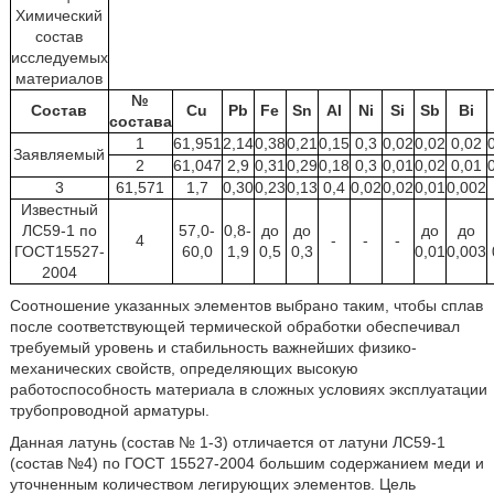
Химический
состав
исследуемых
материалов
№
Состав
Cu
Pb
Fe
Sn
Al
Ni
Si
Sb
Bi
состава
1
61,951
2,14
0,38
0,21
0,15
0,3
0,02
0,02
0,02
Заявляемый
2
61,047
2,9
0,31
0,29
0,18
0,3
0,01
0,02
0,01
3
61,571
1,7
0,30
0,23
0,13
0,4
0,02
0,02
0,01
0,002
Известный
ЛС59-1 по
57,0-
0,8-
до
до
до
до
4
-
-
-
ГОСТ15527-
60,0
1,9
0,5
0,3
0,01
0,003
2004
Соотношение указанных элементов выбрано таким, чтобы сплав
после соответствующей термической обработки обеспечивал
требуемый уровень и стабильность важнейших физико-
механических свойств, определяющих высокую
работоспособность материала в сложных условиях эксплуатации
трубопроводной арматуры.
Данная латунь (состав № 1-3) отличается от латуни ЛС59-1
(состав №4) по ГОСТ 15527-2004 большим содержанием меди и
уточненным количеством легирующих элементов. Цель