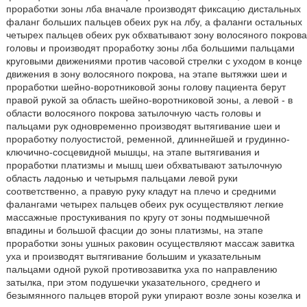
проработки зоны лба вначале производят фиксацию дистальных
фаланг больших пальцев обеих рук на лбу, а фаланги остальных
четырех пальцев обеих рук обхватывают зону волосяного покрова
головы и производят проработку зоны лба большими пальцами
круговыми движениями против часовой стрелки с уходом в конце
движения в зону волосяного покрова, на этапе вытяжки шеи и
проработки шейно-воротниковой зоны голову пациента берут
правой рукой за область шейно-воротниковой зоны, а левой - в
области волосяного покрова затылочную часть головы и
пальцами рук одновременно производят вытягивание шеи и
проработку полуостистой, ременной, длиннейшей и грудинно-
ключично-сосцевидной мышцы, на этапе вытягивания и
проработки платизмы и мышц шеи обхватывают затылочную
область ладонью и четырьмя пальцами левой руки
соответственно, а правую руку кладут на плечо и средними
фалангами четырех пальцев обеих рук осуществляют легкие
массажные простукивания по кругу от зоны подмышечной
впадины и большой фасции до зоны платизмы, на этапе
проработки зоны ушных раковин осуществляют массаж завитка
уха и производят вытягивание большим и указательным
пальцами одной рукой противозавитка уха по направлению
затылка, при этом подушечки указательного, среднего и
безымянного пальцев второй руки упирают возле зоны козелка и