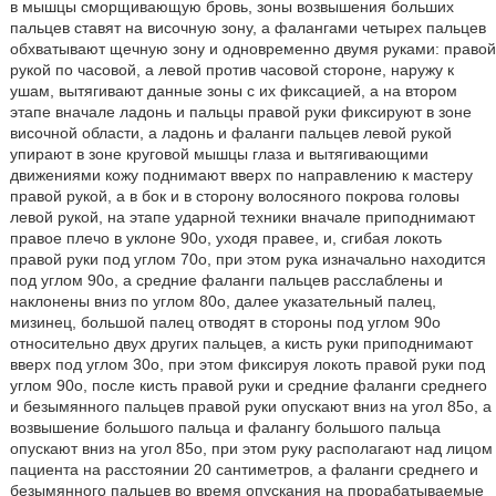
в мышцы сморщивающую бровь, зоны возвышения больших
пальцев ставят на височную зону, а фалангами четырех пальцев
обхватывают щечную зону и одновременно двумя руками: правой
рукой по часовой, а левой против часовой стороне, наружу к
ушам, вытягивают данные зоны с их фиксацией, а на втором
этапе вначале ладонь и пальцы правой руки фиксируют в зоне
височной области, а ладонь и фаланги пальцев левой рукой
упирают в зоне круговой мышцы глаза и вытягивающими
движениями кожу поднимают вверх по направлению к мастеру
правой рукой, а в бок и в сторону волосяного покрова головы
левой рукой, на этапе ударной техники вначале приподнимают
правое плечо в уклоне 90о, уходя правее, и, сгибая локоть
правой руки под углом 70о, при этом рука изначально находится
под углом 90о, а средние фаланги пальцев расслаблены и
наклонены вниз по углом 80о, далее указательный палец,
мизинец, большой палец отводят в стороны под углом 90о
относительно двух других пальцев, а кисть руки приподнимают
вверх под углом 30о, при этом фиксируя локоть правой руки под
углом 90о, после кисть правой руки и средние фаланги среднего
и безымянного пальцев правой руки опускают вниз на угол 85о, а
возвышение большого пальца и фалангу большого пальца
опускают вниз на угол 85о, при этом руку располагают над лицом
пациента на расстоянии 20 сантиметров, а фаланги среднего и
безымянного пальцев во время опускания на прорабатываемые