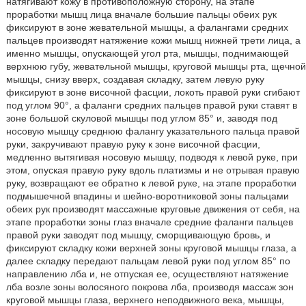
натягивают кожу в противоположную сторону, на этапе
проработки мышц лица вначале большие пальцы обеих рук
фиксируют в зоне жевательной мышцы, а фалангами средних
пальцев производят натяжение кожи мышц нижней трети лица, а
именно мышцы, опускающей угол рта, мышцы, поднимающей
верхнюю губу, жевательной мышцы, круговой мышцы рта, щечной
мышцы, снизу вверх, создавая складку, затем левую руку
фиксируют в зоне височной фасции, локоть правой руки сгибают
под углом 90°, а фаланги средних пальцев правой руки ставят в
зоне большой скуловой мышцы под углом 85° и, заводя под
носовую мышцу среднюю фалангу указательного пальца правой
руки, закручивают правую руку к зоне височной фасции,
медленно вытягивая носовую мышцу, подводя к левой руке, при
этом, опуская правую руку вдоль платизмы и не отрывая правую
руку, возвращают ее обратно к левой руке, на этапе проработки
подмышечной впадины и шейно-воротниковой зоны пальцами
обеих рук производят массажные круговые движения от себя, на
этапе проработки зоны глаз вначале средние фаланги пальцев
правой руки заводят под мышцу, сморщивающую бровь, и
фиксируют складку кожи верхней зоны круговой мышцы глаза, а
далее складку передают пальцам левой руки под углом 85° по
направлению лба и, не отпуская ее, осуществляют натяжение
лба возле зоны волосяного покрова лба, производя массаж зон
круговой мышцы глаза, верхнего неподвижного века, мышцы,