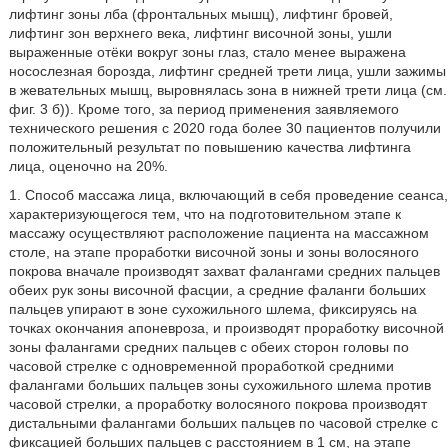
лифтинг зоны лба (фронтальных мышц), лифтинг бровей,
лифтинг зон верхнего века, лифтинг височной зоны, ушли
выраженные отёки вокруг зоны глаз, стало менее выражена
носослезная борозда, лифтинг средней трети лица, ушли зажимы
в жевательных мышц, выровнялась зона в нижней трети лица (см.
фиг. 3 б)). Кроме того, за период применения заявляемого
технического решения с 2020 года более 30 пациентов получили
положительный результат по повышению качества лифтинга
лица, оценочно на 20%.
1. Способ массажа лица, включающий в себя проведение сеанса,
характеризующегося тем, что на подготовительном этапе к
массажу осуществляют расположение пациента на массажном
столе, на этапе проработки височной зоны и зоны волосяного
покрова вначале производят захват фалангами средних пальцев
обеих рук зоны височной фасции, а средние фаланги больших
пальцев упирают в зоне сухожильного шлема, фиксируясь на
точках окончания апоневроза, и производят проработку височной
зоны фалангами средних пальцев с обеих сторон головы по
часовой стрелке с одновременной проработкой средними
фалангами больших пальцев зоны сухожильного шлема против
часовой стрелки, а проработку волосяного покрова производят
дистальными фалангами больших пальцев по часовой стрелке с
фиксацией больших пальцев с расстоянием в 1 см, на этапе