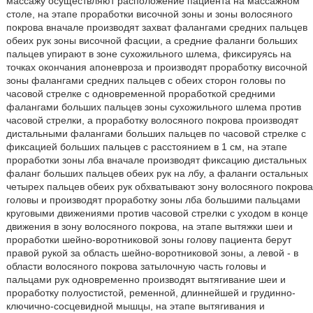
массажу осуществляют расположение пациента на массажном
столе, на этапе проработки височной зоны и зоны волосяного
покрова вначале производят захват фалангами средних пальцев
обеих рук зоны височной фасции, а средние фаланги больших
пальцев упирают в зоне сухожильного шлема, фиксируясь на
точках окончания апоневроза и производят проработку височной
зоны фалангами средних пальцев с обеих сторон головы по
часовой стрелке с одновременной проработкой средними
фалангами больших пальцев зоны сухожильного шлема против
часовой стрелки, а проработку волосяного покрова производят
дистальными фалангами больших пальцев по часовой стрелке с
фиксацией больших пальцев с расстоянием в 1 см, на этапе
проработки зоны лба вначале производят фиксацию дистальных
фаланг больших пальцев обеих рук на лбу, а фаланги остальных
четырех пальцев обеих рук обхватывают зону волосяного покрова
головы и производят проработку зоны лба большими пальцами
круговыми движениями против часовой стрелки с уходом в конце
движения в зону волосяного покрова, на этапе вытяжки шеи и
проработки шейно-воротниковой зоны голову пациента берут
правой рукой за область шейно-воротниковой зоны, а левой - в
области волосяного покрова затылочную часть головы и
пальцами рук одновременно производят вытягивание шеи и
проработку полуостистой, ременной, длиннейшей и грудинно-
ключично-сосцевидной мышцы, на этапе вытягивания и