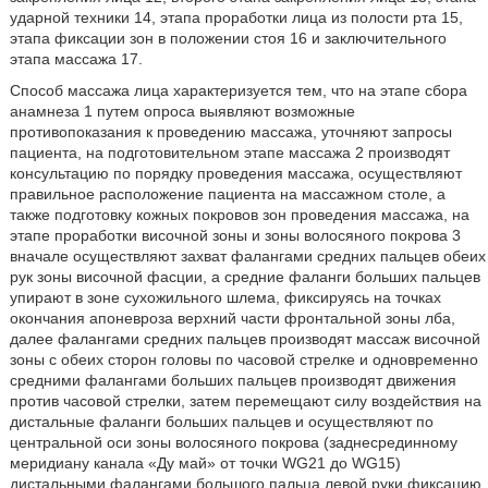
ударной техники 14, этапа проработки лица из полости рта 15,
этапа фиксации зон в положении стоя 16 и заключительного
этапа массажа 17.
Способ массажа лица характеризуется тем, что на этапе сбора анамнеза 1 путем опроса выявляют возможные противопоказания к проведению массажа, уточняют запросы пациента, на подготовительном этапе массажа 2 производят консультацию по порядку проведения массажа, осуществляют правильное расположение пациента на массажном столе, а также подготовку кожных покровов зон проведения массажа, на этапе проработки височной зоны и зоны волосяного покрова 3 вначале осуществляют захват фалангами средних пальцев обеих рук зоны височной фасции, а средние фаланги больших пальцев упирают в зоне сухожильного шлема, фиксируясь на точках окончания апоневроза верхний части фронтальной зоны лба, далее фалангами средних пальцев производят массаж височной зоны с обеих сторон головы по часовой стрелке и одновременно средними фалангами больших пальцев производят движения против часовой стрелки, затем перемещают силу воздействия на дистальные фаланги больших пальцев и осуществляют по центральной оси зоны волосяного покрова (заднесрединному меридиану канала «Ду май» от точки WG21 до WG15) дистальными фалангами большого пальца левой руки фиксацию на первой точке, а – правой руки, отступив на 1 см ниже по центральной оси, проработку зоны волосяного покрова по часовой стрелке, после чего, фаланги большого пальца левой руки перемещаются на точку проработки правой руки, а фаланги большого пальца правой руки ниже на 1 см итерационно до крайней точки, на этапе проработки зоны лба 4 мастер перемещается относительно левой стороны лица пациента на угол 850, после чего, производят фиксацию дистальных фаланг больших пальцев обеих рук на фронтальных точках лба с левой стороны лица пациента, а фалангами остальных четырех пальцев обеих рук обхватывают зону волосяного покрова головы, затем большими пальцами производят круговые движения против часовой стрелки по направлению к мастеру с уходом в конце движения в зону волосяного покрова. Проработав зону лба с левой стороны, аналогичные действия осуществляют и с правой, на этапе вытяжки шеи и проработки шейно-воротниковой зоны 5 берут голову пациента правой рукой за область шейно-воротниковой зоны, а левой – в области волосяного покрова затылочную часть головы и пальцами рук осуществляют массирующие движения, прорабатывая полуостистую, ременную, длиннейшую и грудинно-ключично-сосцевидную мышцы, затем производят вытягивание шеи по направлению к мастеру. Перед следующими этапами кладут голову пациента на бок левой стороной лица. Вначале на этапе вытягивания и проработки платизмы и мышц шеи 6 осуществляют обхват затылочной области и большой задней мышцы головы ладонью и четыре пальцами левой руки соответственно, при этом правую руку кладут на плечо. Затем разнонаправленным движением производят растягивание платизмы, глубокой фасции, трапециевидной мышцы, мышцы поднимающей лопатку, ременной мышцы шеи. Затем средними фалангами четырех пальцев обеих рук осуществляют легкие массажные простукивания по кругу от зоны подмышечной впадины и большой фасции до зоны платизмы. Далее на этапе проработки зон ушных раковин 7 осуществляют массаж завитка уха по круговой стороне, затем производят вытягивание большим и указательным пальцем одной рукой противозавитка уха по направлению затылка, при этом подушечки указательного, среднего и безымянного пальцев второй руки упирают возле зоны козелка и натягивают кожу в противоположную сторону. После осуществляют нанесение профессионального нейтрального массажного крема для лица на зоны шеи, декольте, платизмы и трапециевидной мышцы. После на этапе проработки мышц лица 8 большие пальцы обеих рук фиксируют в зоне жевательной мышцы, а фалангами средних пальцев производят натяжение кожи и мышц лица (мышцы опускающей угол рта, мышцы поднимающей верхнюю губу, жевательной мышцы, круговой мышцы рта, щечной мышцы) снизу в вверх, создавая складку. Далее фиксируя и не отпуская складку фалангами больших пальцев, производят массажные движения нижней трети лица снизу вверх фалангами четырех пальцев обеих рук, а именно зоны мышц опускающую и поднимающую верхнюю губу, жевательной мышцы, круговой мышцы рта и щечной мышцы. После проработки данных зон, складки расправляют вдоль платизмы до подмышечных впадин. После переходят в зону средней трети лица, для этого левую руку фиксируют в зоне височной фасции, как было описано ранее, локоть правой руки сгибают под углом 900, а фаланги средних пальцев правой руки ставят в зоне большой скуловой мышцы под углом 850. Затем среднюю фалангу указательного пальца правой руки заводят под носовую мышцу и закручивают правую руку к зоне височной фасции, медленно вытягивая носовую мышцу, подводя к левой руке, при этом опуская правую руку вдоль платизмы до большой фасции, а затем, не отрывая правую руку, возвращаем её обратно к левой руке. Аналогично осуществляют массаж перекатывающими движениями мышцы поднимающей верхнюю губу без отрыва от лица. Затем осуществляют переворачивание головы пациента с левой стороны лица на правую и повторяют этап вытягивания и проработки платизмы и мышц шеи 6, этап проработки зон ушных раковин 7 и этап проработки мышц лица 8. При выполнении данных этапов после каждого третьего простукивания производят фиксацию зон, для чего правую руку фиксируют у зоны ременной мышцы головы, крепко обхватывая пальцами данную зону и вытягивая ее на себя, а четыре пальца левой руки фиксируют в вертикальном положении на височной фасции и вытягивают медленными движениями в правую сторону к волосистой части головы. Далее на этапе проработки мышц большой фасции, подмышечной впадины и шейно-воротниковой зоны 9 вначале осуществляют поворот головы прямо, пальцами обеих рук производят массажные круговые движения от себя зон мышц большой фасции, подмышечной впадины и шейно-воротниковой зоны. Затем на этапе проработки зоны глаз 10 вначале средние фаланги пальцев правой руки заводят под мышцу сморщивающую бровь и фиксируют складку кожи верхней зоны круговой мышцы глаза. Затем данную складку передают пальцам левой руки под углом 850 по направлению фронтальных точек лба и, не отпуская складку, осуществляют натяжение фронтальных точек лба возле зоны волосяного покрова лба. При этом производят массаж зон круговой мышцы глаза, верхнего неподвижного века, мышцы сморщивающую бровь. На этапе проработки зоны нижнего века 11 осуществляют массаж мышцы, поднимающей верхнюю губу и крыло носа. Для этого вначале большие пальцы обеих рук упирают в мышцу сморщивающую бровь, а фаланги указательных пальцев в проекции надкостницы нижней части глаза и одновременно раскрывают глаз с двух сторон, проводя при этом точечное легкое воздействие в данной зоне. Далее медленно и плавно обе руки перемещают к височной зоне, при этом одновременно фаланги указательного и среднего пальцев правой руки ставят на начало мышцы поднимающую верхнюю губу и крыло носа и вытягивают ее вверх, а фаланги среднего пальца левой руки ставят напротив указательного пальца правой руки и вытягивают мышцу вниз. Затем правую руку упирают в червеобразные мышцы скуловой дуги и, делая упор на возвышение большого пальца, вытягивающими движениями проводят вниз, а левой рукой обхватывают зону височной фасции и вытягивающими движениями на 0,5-1 см направляют вверх к волосистой части головы, при этом фиксируя положение на 2-3 секунды. Затем зафиксированные зоны тканей закручивающими движениями сдвигают по направлению к зонам височной фасции и к козелку. Затем переходят на другую сторону лица и повторяют этап проработки зоны глаз 10 и этап проработки зоны нижнего века 11. Далее на первом этапе закрепления лица 12 вначале фаланги больших пальцев обеих рук упирают в мышцы сморщивающую бровь, зоны возвышения больших пальцев ставят на височную зону, а фалангами четырех пальцев обхватывают щечную зону. Затем одновременно двумя руками (правой рукой по часовой, а левой против часовой стороне) наружу к ушам вытягивают данные зоны с их фиксацией. На втором этапе закрепления лица 13 вначале ладонь и пальцы правой руки фиксируют в зоне височной области, а ладонь и фаланги пальцев левой рукой упирают в зоне круговой мышцы глаза и вытягивающими движениями поднимают вверх по направлению к мастеру правой рукой и в бок в сторону волосяного покрова головы левой рукой. Перед следующими этапами мастер меняет положение относительно пациента, подсаживаясь ближе к лицу под углом 450, вначале ближе к левой стороне лице для работы справа и затем наоборот. Далее производят этап ударной техники 14, перед началом которого наносят крем на мышцу опускающая нижнюю губу, мышцу опускающая угол рта, круговую мышцу рта, щечную мышцу и жевательную мышцу. После чего начинается массаж нижней трети лица, а именно мышцы, опускающей нижнюю губу, мышцы, опускающей угол рта, круговой мышцы рта, щечной мышцы и жевательной мышцы. Для этого левую руку кладут на левую сторону лица в район щечной мышцы, правое плечо приподнимают, при этом локоть согнут под углом 700, а кисть поднимают над лицом пациента на расстояние 40 сантиметров, таким образом, что фаланги смотрят на лицо клиента, а кисть согнута над лицом под углом 850. Затем начинают проводить движение: приподнимают правое плечо в уклоне 900, уходя правее, и, сгибая локоть правой руки под углом 700, при этом рука изначально находится под углом 900, а средние фаланги пальцев расслаблены и наклонены вниз по углом 800. Затем указательный палец, мизинец, большой палец отводят в стороны под углом 900 относительно двух других пальцев, а кисть руки немного приподнимают вверх под углом 300, при этом фиксируя локоть правой руки под углом 900. Далее кисть правой руки и средние фаланги среднего и безымянного пальцев правой руки опускают вниз на угол 850, а возвышение большого пальца и фалангу большого пальца опускают вниз на угол 850, при этом руку располагают над лицом пациента на расстоянии 20 сантиметров, а фаланги среднего и безымянного пальцев во время опускания на прорабатываемые зон полностью разгибают для полноценной и четкой фиксации. Далее сгибают кисть правой руки под углом 850, находясь над лицом клиента на расстоянии 30 сан