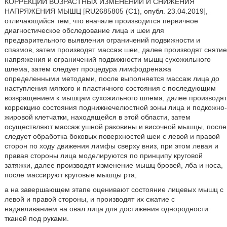
КОРРЕКЦИИ ВОЗРАСТНЫХ ИЗМЕНЕНИЙ И СНИЖЕНИЯ
НАПРЯЖЕНИЯ МЫШЦ [RU2685805 (C1), опубл. 23.04.2019],
отличающийся тем, что вначале производится первичное
диагностическое обследование лица и шеи для
предварительного выявления ограничений подвижности и
спазмов, затем производят массаж шеи, далее производят снятие
напряжения и ограничений подвижности мышц сухожильного
шлема, затем следует процедура лимфодренажа
определенными методами, после выполняется массаж лица до
наступления мягкого и пластичного состояния с последующим
возвращением к мышцам сухожильного шлема, далее производят
коррекцию состояния поднижнечелюстной зоны лица и подкожно-
жировой клетчатки, находящейся в этой области, затем
осуществляют массаж ушной раковины и височной мышцы, после
следует обработка боковых поверхностей шеи с левой и правой
сторон по ходу движения лимфы сверху вниз, при этом левая и
правая стороны лица моделируются по принципу круговой
затяжки, далее производят изменение мышц бровей, лба и носа,
после массируют круговые мышцы рта,
а на завершающем этапе оценивают состояние лицевых мышц с
левой и правой стороны, и производят их сжатие с
надавливанием на овал лица для достижения однородности
тканей под руками.