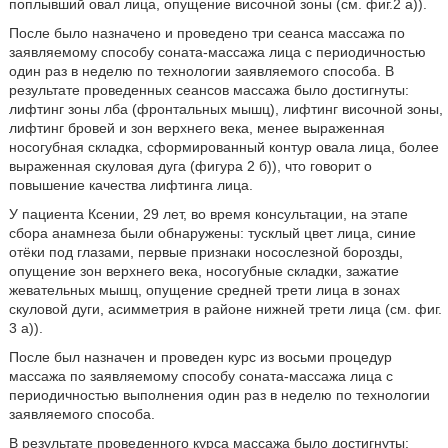
поплывший овал лица, опущение височной зоны (см. фиг.2 а)).
После было назначено и проведено три сеанса массажа по
заявляемому способу соната-массажа лица с периодичностью
один раз в неделю по технологии заявляемого способа. В
результате проведенных сеансов массажа было достигнуты:
лифтинг зоны лба (фронтальных мышц), лифтинг височной зоны,
лифтинг бровей и зон верхнего века, менее выраженная
носогубная складка, сформированный контур овала лица, более
выраженная скуловая дуга (фигура 2 б)), что говорит о
повышение качества лифтинга лица.
У пациента Ксении, 29 лет, во время консультации, на этапе
сбора анамнеза были обнаружены: тусклый цвет лица, синие
отёки под глазами, первые признаки носослезной борозды,
опущение зон верхнего века, носогубные складки, зажатие
жевательных мышц, опущение средней трети лица в зонах
скуловой дуги, асимметрия в районе нижней трети лица (см. фиг.
3 а)).
После был назначен и проведен курс из восьми процедур
массажа по заявляемому способу соната-массажа лица с
периодичностью выполнения один раз в неделю по технологии
заявляемого способа.
В результате проведенного курса массажа было достигнуты: