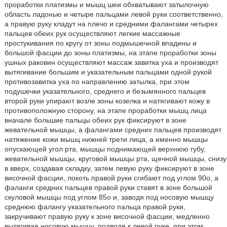
проработки платизмы и мышц шеи обхватывают затылочную
область ладонью и четыре пальцами левой руки соответственно,
а правую руку кладут на плечо и средними фалангами четырех
пальцев обеих рук осуществляют легкие массажные
простукивания по кругу от зоны подмышечной впадины и
большой фасции до зоны платизмы, на этапе проработки зоны
ушных раковин осуществляют массаж завитка уха и производят
вытягивание большим и указательным пальцами одной рукой
противозавитка уха по направлению затылка, при этом
подушечки указательного, среднего и безымянного пальцев
второй руки упирают возле зоны козелка и натягивают кожу в
противоположную сторону, на этапе проработки мышц лица
вначале большие пальцы обеих рук фиксируют в зоне
жевательной мышцы, а фалангами средних пальцев производят
натяжение кожи мышц нижней трети лица, а именно мышцы
опускающей угол рта, мышцы поднимающей верхнюю губу,
жевательной мышцы, круговой мышцы рта, щечной мышцы, снизу
в вверх, создавая складку, затем левую руку фиксируют в зоне
височной фасции, локоть правой руки сгибают под углом 90о, а
фаланги средних пальцев правой руки ставят в зоне большой
скуловой мышцы под углом 85о и, заводя под носовую мышцу
среднюю фалангу указательного пальца правой руки,
закручивают правую руку к зоне височной фасции, медленно
вытягивая носовую мышцу, подводя к левой руке, при этом,