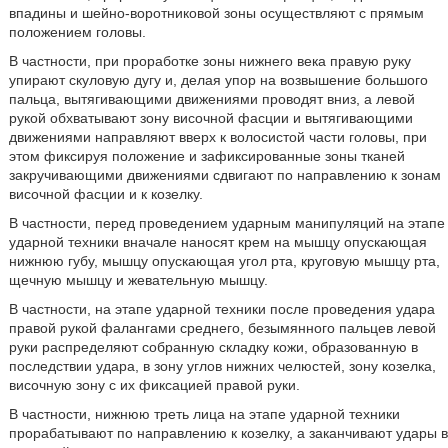
впадины и шейно-воротниковой зоны осуществляют с прямым
положением головы.
В частности, при проработке зоны нижнего века правую руку
упирают скуловую дугу и, делая упор на возвышение большого
пальца, вытягивающими движениями проводят вниз, а левой
рукой обхватывают зону височной фасции и вытягивающими
движениями направляют вверх к волосистой части головы, при
этом фиксируя положение и зафиксированные зоны тканей
закручивающими движениями сдвигают по направлению к зонам
височной фасции и к козелку.
В частности, перед проведением ударным манипуляций на этапе
ударной техники вначале наносят крем на мышцу опускающая
нижнюю губу, мышцу опускающая угол рта, круговую мышцу рта,
щечную мышцу и жевательную мышцу.
В частности, на этапе ударной техники после проведения удара
правой рукой фалангами среднего, безымянного пальцев левой
руки распределяют собранную складку кожи, образованную в
последствии удара, в зону углов нижних челюстей, зону козелка,
височную зону с их фиксацией правой руки.
В частности, нижнюю треть лица на этапе ударной техники
прорабатывают по направлению к козелку, а заканчивают удары в