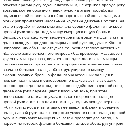
опуская правую руку вдоль платизмы, и, не отрывая правую руку,
возвращают ее обратно к левой руке, на этапе проработки
подмышечной впадины и шейно-воротниковой зоны пальцами
обеих рук производят массажные круговые движения от себя, на
этапе проработки зоны глаз вначале средние фаланги пальцев
правой руки заводят под мышцу сморщивающую бровь и
фиксируют складку кожи верхней зоны круговой мышцы глаза, а
далее складку передают пальцам левой руки под углом 85о по
направлению лба и, не отпуская ее, осуществляют натяжение
лба возле зоны волосяного покрова лба, производя массаж зон
круговой мышцы глаза, верхнего неподвижного века, мышцы
сморщивающую бровь, на этапе проработки зоны нижнего века
вначале большие пальцы обеих рук упирают в мышцу
сморщивающую бровь, а фаланги указательных пальцев в
нижней части глаза и одновременно раскрывают глаз с двух
сторон, проводя при этом, точечное воздействие в данной зоне,
далее обе руки перемещают к височной зоне, при этом
одновременно фаланги указательного и среднего пальцев
правой руки ставят на начало мышцы поднимающую верхнюю
губу и крыло носа и вытягивают ее вверх, а фаланги среднего
пальца левой руки ставят напротив указательного пальца правой
руки и вытягивают мышцу вниз, затем проводят два этапа, на
первом из которых фаланги больших пальцев обеих рук упирают