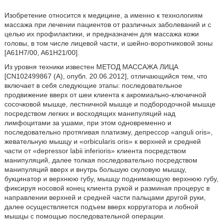
Изобретение относится к медицине, а именно к технологиям
массажа при лечении пациентов от различных заболеваний и с
целью их профилактики, и предназначен для массажа кожи
головы, в том числе лицевой части, и шейно-воротниковой зоны
[A61H7/00, A61H21/00].
Из уровня техники известен МЕТОД МАССАЖА ЛИЦА
[CN102499867 (A), опубл. 20.06.2012], отличающийся тем, что
включает в себя следующие этапы: последовательное
продвижение вверх от шеи клиента к акромиально-ключичной
сосочковой мышце, лестничной мышце и подбородочной мышце
посредством легких и восходящих манипуляций над
лимфоцитами за ушами, при этом одновременно и
последовательно протягивая платизму, депрессор «anguli oris»,
жевательную мышцу и «orbicularis oris» к верхней и средней
части от «depressor labii inferioris» клиента посредством
манипуляций, далее толкая последовательно посредством
манипуляций вверх и внутрь большую скуловую мышцу,
букцинатор и верхнюю губу, мышцу поднимающую верхнюю губу,
фиксируя носовой конец клиента рукой и разминая процерус в
направлении верхней и средней части пальцами другой руки,
далее осуществляется подъем вверх корругатора и лобной
мышцы с помощью последовательной операции.