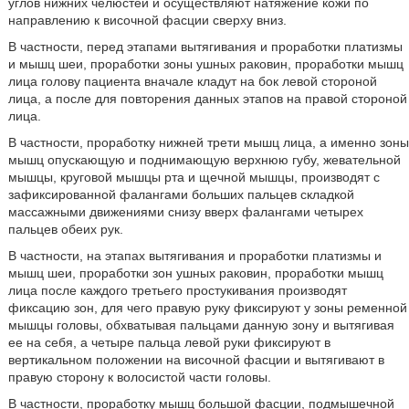
углов нижних челюстей и осуществляют натяжение кожи по
направлению к височной фасции сверху вниз.
В частности, перед этапами вытягивания и проработки платизмы
и мышц шеи, проработки зоны ушных раковин, проработки мышц
лица голову пациента вначале кладут на бок левой стороной
лица, а после для повторения данных этапов на правой стороной
лица.
В частности, проработку нижней трети мышц лица, а именно зоны
мышц опускающую и поднимающую верхнюю губу, жевательной
мышцы, круговой мышцы рта и щечной мышцы, производят с
зафиксированной фалангами больших пальцев складкой
массажными движениями снизу вверх фалангами четырех
пальцев обеих рук.
В частности, на этапах вытягивания и проработки платизмы и
мышц шеи, проработки зон ушных раковин, проработки мышц
лица после каждого третьего простукивания производят
фиксацию зон, для чего правую руку фиксируют у зоны ременной
мышцы головы, обхватывая пальцами данную зону и вытягивая
ее на себя, а четыре пальца левой руки фиксируют в
вертикальном положении на височной фасции и вытягивают в
правую сторону к волосистой части головы.
В частности, проработку мышц большой фасции, подмышечной