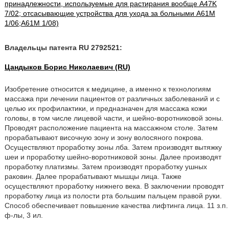
принадлежности, используемые для растирания вообще A47K
7/02; отсасывающие устройства для ухода за больными A61M
1/06;A61M 1/08)
Владельцы патента RU 2792521:
Цандыков Борис Николаевич (RU)
Изобретение относится к медицине, а именно к технологиям
массажа при лечении пациентов от различных заболеваний и с
целью их профилактики, и предназначен для массажа кожи
головы, в том числе лицевой части, и шейно-воротниковой зоны.
Проводят расположение пациента на массажном столе. Затем
прорабатывают височную зону и зону волосяного покрова.
Осуществляют проработку зоны лба. Затем производят вытяжку
шеи и проработку шейно-воротниковой зоны. Далее производят
проработку платизмы. Затем производят проработку ушных
раковин. Далее прорабатывают мышцы лица. Также
осуществляют проработку нижнего века. В заключении проводят
проработку лица из полости рта большим пальцем правой руки.
Способ обеспечивает повышение качества лифтинга лица. 11 з.п.
ф-лы, 3 ил.