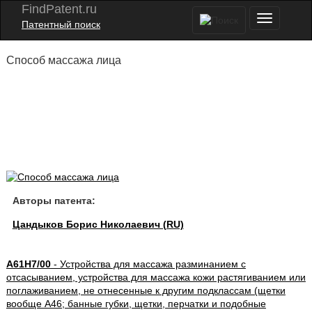
FindPatent.ru
Патентный поиск
Способ массажа лица
Авторы патента:
Цандыков Борис Николаевич (RU)
A61H7/00
- Устройства для массажа разминанием с
отсасыванием, устройства для массажа кожи растягиванием или
поглаживанием, не отнесенные к другим подклассам (щетки
вообще A46; банные губки, щетки, перчатки и подобные