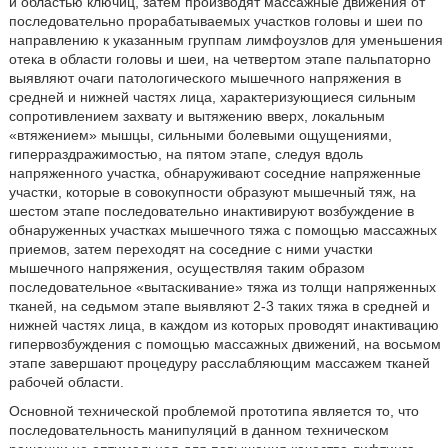
и областью ключиц, затем производят массажные движения от
последовательно прорабатываемых участков головы и шеи по
направлению к указанным группам лимфоузлов для уменьшения
отека в области головы и шеи, на четвертом этапе пальпаторно
выявляют очаги патологического мышечного напряжения в
средней и нижней частях лица, характеризующиеся сильным
сопротивлением захвату и вытяжению вверх, локальным
«втяжением» мышцы, сильными болевыми ощущениями,
гиперраздражимостью, на пятом этапе, следуя вдоль
напряженного участка, обнаруживают соседние напряженные
участки, которые в совокупности образуют мышечный тяж, на
шестом этапе последовательно инактивируют возбуждение в
обнаруженных участках мышечного тяжа с помощью массажных
приемов, затем переходят на соседние с ними участки
мышечного напряжения, осуществляя таким образом
последовательное «вытаскивание» тяжа из толщи напряженных
тканей, на седьмом этапе выявляют 2-3 таких тяжа в средней и
нижней частях лица, в каждом из которых проводят инактивацию
гипервозбуждения с помощью массажных движений, на восьмом
этапе завершают процедуру расслабляющим массажем тканей
рабочей области.
Основной технической проблемой прототипа является то, что
последовательность манипуляций в данном техническом