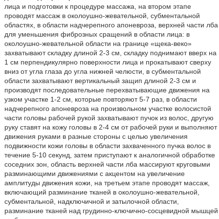
лица и подготовки к процедуре массажа, на втором этапе
проводят массаж в околоушно-жевательной, субментальной
областях, в области надчерепного апоневроза, верхней части лба
для уменьшения фиброзных сращений в области лица: в
околоушно-жевательной области на границе «щека-веко»
захватывают складку длиной 2-3 см, складку поднимают вверх на
1 см перпендикулярно поверхности лица и прокатывают сверху
вниз от угла глаза до угла нижней челюсти, в субментальной
области захватывают вертикальный защип длиной 2-3 см и
производят последовательные перехватывающие движения на
узком участке 1-2 см, которые повторяют 5-7 раз, в области
надчерепного апоневроза на произвольном участке волосистой
части головы рабочей рукой захватывают пучок из волос, другую
руку ставят на кожу головы в 2-4 см от рабочей руки и выполняют
движения руками в разные стороны с целью увеличения
подвижности кожи головы в области захваченного пучка волос в
течение 5-10 секунд, затем приступают к аналогичной обработке
соседних зон, область верхней части лба массируют круговыми
разминающими движениями с акцентом на увеличение
амплитуды движения кожи, на третьем этапе проводят массаж,
включающий разминание тканей в околоушно-жевательной,
субментальной, надключичной и затылочной области,
разминание тканей над грудинно-ключично-сосцевидной мышцей