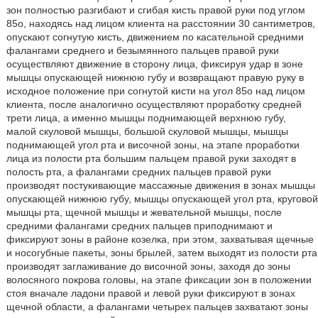
зон полностью разгибают и сгибая кисть правой руки под углом
85о, находясь над лицом клиента на расстоянии 30 сантиметров,
опускают согнутую кисть, движением по касательной средними
фалангами среднего и безымянного пальцев правой руки
осуществляют движение в сторону лица, фиксируя удар в зоне
мышцы опускающей нижнюю губу и возвращают правую руку в
исходное положение при согнутой кисти на угол 85о над лицом
клиента, после аналогично осуществляют проработку средней
трети лица, а именно мышцы поднимающей верхнюю губу,
малой скуловой мышцы, большой скуловой мышцы, мышцы
поднимающей угол рта и височной зоны, на этапе проработки
лица из полости рта большим пальцем правой руки заходят в
полость рта, а фалангами средних пальцев правой руки
производят постукивающие массажные движения в зонах мышцы
опускающей нижнюю губу, мышцы опускающей угол рта, круговой
мышцы рта, щечной мышцы и жевательной мышцы, после
средними фалангами средних пальцев приподнимают и
фиксируют зоны в районе козелка, при этом, захватывая щечные
и носогубные пакеты, зоны брылей, затем выходят из полости рта
производят заглаживание до височной зоны, заходя до зоны
волосяного покрова головы, на этапе фиксации зон в положении
стоя вначале ладони правой и левой руки фиксируют в зонах
щечной области, а фалангами четырех пальцев захватают зоны