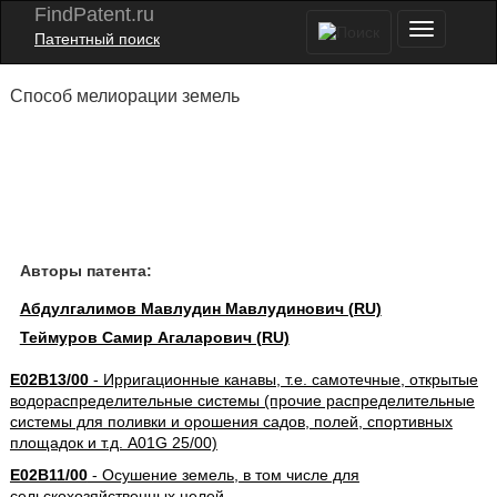
FindPatent.ru
Патентный поиск
Способ мелиорации земель
Авторы патента:
Абдулгалимов Мавлудин Мавлудинович (RU)
Теймуров Самир Агаларович (RU)
E02B13/00
- Ирригационные канавы, т.е. самотечные, открытые
водораспределительные системы (прочие распределительные
системы для поливки и орошения садов, полей, спортивных
площадок и т.д. A01G 25/00)
E02B11/00
- Осушение земель, в том числе для
сельскохозяйственных целей