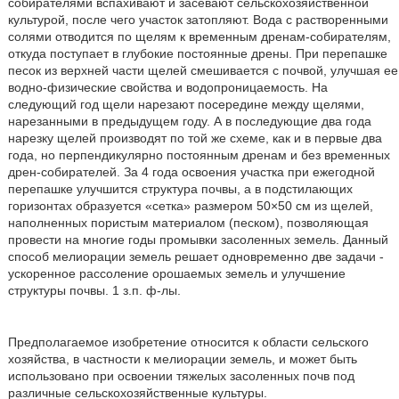
собирателями вспахивают и засевают сельскохозяйственной
культурой, после чего участок затопляют. Вода с растворенными
солями отводится по щелям к временным дренам-собирателям,
откуда поступает в глубокие постоянные дрены. При перепашке
песок из верхней части щелей смешивается с почвой, улучшая ее
водно-физические свойства и водопроницаемость. На
следующий год щели нарезают посередине между щелями,
нарезанными в предыдущем году. А в последующие два года
нарезку щелей производят по той же схеме, как и в первые два
года, но перпендикулярно постоянным дренам и без временных
дрен-собирателей. За 4 года освоения участка при ежегодной
перепашке улучшится структура почвы, а в подстилающих
горизонтах образуется «сетка» размером 50×50 см из щелей,
наполненных пористым материалом (песком), позволяющая
провести на многие годы промывки засоленных земель. Данный
способ мелиорации земель решает одновременно две задачи -
ускоренное рассоление орошаемых земель и улучшение
структуры почвы. 1 з.п. ф-лы.
Предполагаемое изобретение относится к области сельского
хозяйства, в частности к мелиорации земель, и может быть
использовано при освоении тяжелых засоленных почв под
различные сельскохозяйственные культуры.