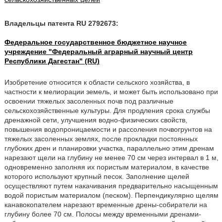
Владельцы патента RU 2792673:
Федеральное государственное бюджетное научное
учреждение "Федеральный аграрный научный центр
Республики Дагестан" (RU)
Изобретение относится к области сельского хозяйства, в
частности к мелиорации земель, и может быть использовано при
освоении тяжелых засоленных почв под различные
сельскохозяйственные культуры. Для продления срока службы
дренажной сети, улучшения водно-физических свойств,
повышения водопроницаемости и рассоления почвогрунтов на
тяжелых засоленных землях, после прокладки постоянных
глубоких дрен и планировки участка, параллельно этим дренам
нарезают щели на глубину не менее 70 см через интервал в 1 м,
одновременно заполняя их пористым материалом, в качестве
которого используют крупный песок. Заполнение щелей
осуществляют путем накачивания предварительно насыщенным
водой пористым материалом (песком). Перпендикулярно щелям
канавокопателем нарезают временные дрены-собиратели на
глубину более 70 см. Полосы между временными дренами-