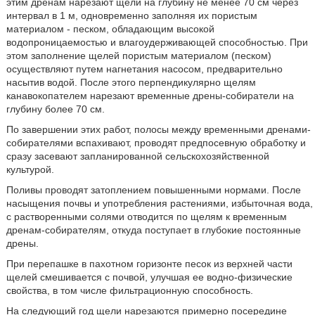
этим дренам нарезают щели на глубину не менее 70 см через
интервал в 1 м, одновременно заполняя их пористым
материалом - песком, обладающим высокой
водопроницаемостью и влагоудерживающей способностью. При
этом заполнение щелей пористым материалом (песком)
осуществляют путем нагнетания насосом, предварительно
насытив водой. После этого перпендикулярно щелям
канавокопателем нарезают временные дрены-собиратели на
глубину более 70 см.
По завершении этих работ, полосы между временными дренами-
собирателями вспахивают, проводят предпосевную обработку и
сразу засевают запланированной сельскохозяйственной
культурой.
Поливы проводят затоплением повышенными нормами. После
насыщения почвы и употребления растениями, избыточная вода,
с растворенными солями отводится по щелям к временным
дренам-собирателям, откуда поступает в глубокие постоянные
дрены.
При перепашке в пахотном горизонте песок из верхней части
щелей смешивается с почвой, улучшая ее водно-физические
свойства, в том числе фильтрационную способность.
На следующий год щели нарезаются примерно посередине