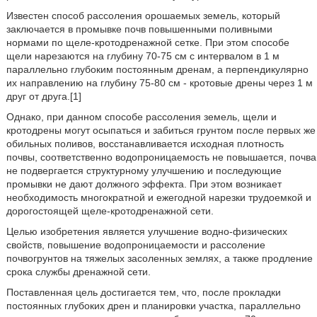
Известен способ рассоления орошаемых земель, который
заключается в промывке почв повышенными поливными
нормами по щеле-кротодренажной сетке. При этом способе
щели нарезаются на глубину 70-75 см с интервалом в 1 м
параллельно глубоким постоянным дренам, а перпендикулярно
их направлению на глубину 75-80 см - кротовые дрены через 1 м
друг от друга.[1]
Однако, при данном способе рассоления земель, щели и
кротодрены могут осыпаться и забиться грунтом после первых же
обильных поливов, восстанавливается исходная плотность
почвы, соответственно водопроницаемость не повышается, почва
не подвергается структурному улучшению и последующие
промывки не дают должного эффекта. При этом возникает
необходимость многократной и ежегодной нарезки трудоемкой и
дорогостоящей щеле-кротодренажной сети.
Целью изобретения является улучшение водно-физических
свойств, повышение водопроницаемости и рассоление
почвогрунтов на тяжелых засоленных землях, а также продление
срока службы дренажной сети.
Поставленная цель достигается тем, что, после прокладки
постоянных глубоких дрен и планировки участка, параллельно