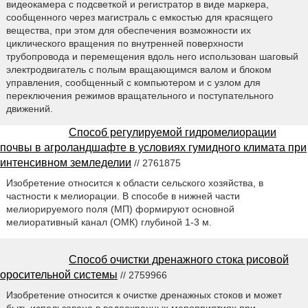
видеокамера с подсветкой и регистратор в виде маркера,
сообщенного через магистраль с емкостью для красящего
вещества, при этом для обеспечения возможности их
циклического вращения по внутренней поверхности
трубопровода и перемещения вдоль него использован шаговый
электродвигатель с полым вращающимся валом и блоком
управления, сообщенный с компьютером и с узлом для
переключения режимов вращательного и поступательного
движений.
Способ регулируемой гидромелиорации
почвы в агроландшафте в условиях гумидного климата при
интенсивном земледелии
// 2761875
Изобретение относится к области сельского хозяйства, в
частности к мелиорации. В способе в нижней части
мелиорируемого поля (МП) формируют основной
мелиоративный канал (ОМК) глубиной 1-3 м.
Способ очистки дренажного стока рисовой
оросительной системы
// 2759966
Изобретение относится к очистке дренажных стоков и может
быть использовано в водоохранных мероприятиях при