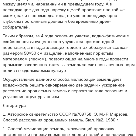
между щелями, нарезанными в предыдущем году. А в
последующие два года нарезку щелей производят по той же
схеме, как и в первые два года, но уже перпендикулярно
глубоким постоянным дренам и без временных дрен-
собирателей.
Таким образом, за 4 года освоения участка, водно-физические
свойства почвы существенно улучшатся при ежегодной
перепашке, а в подстилающих горизонтах образуется «сетка»
размером 50×50 см из щелей, наполненных пористым
материалом (песком), позволяющая на многие годы провести
промывки засоленных тяжелых земель за счет повышенных норм
полива возделываемых культур.
Осуществление данного способа мелиорации земель дает
возможность решить одновременно две задачи - ускоренное
рассоление орошаемых земель с первого же года освоения и
улучшение структуры почвы.
Литература
1. Авторское свидетельство СССР №709758. Э. М.-Р. Мирзоев.
Способ рассоления орошаемых земель. Бюл. №2, 1980 г.
1. Способ мелиорации земель, включающий прокладку
постоянных и нарезку временных дрен и щелей и последующую