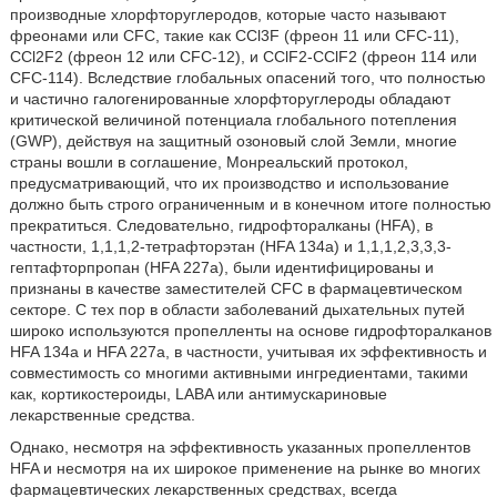
производные хлорфторуглеродов, которые часто называют
фреонами или CFC, такие как CCl3F (фреон 11 или CFC-11),
CCl2F2 (фреон 12 или CFC-12), и CClF2-CClF2 (фреон 114 или
CFC-114). Вследствие глобальных опасений того, что полностью
и частично галогенированные хлорфторуглероды обладают
критической величиной потенциала глобального потепления
(GWP), действуя на защитный озоновый слой Земли, многие
страны вошли в соглашение, Монреальский протокол,
предусматривающий, что их производство и использование
должно быть строго ограниченным и в конечном итоге полностью
прекратиться. Следовательно, гидрофторалканы (HFA), в
частности, 1,1,1,2-тетрафторэтан (HFA 134a) и 1,1,1,2,3,3,3-
гептафторпропан (HFA 227a), были идентифицированы и
признаны в качестве заместителей CFC в фармацевтическом
секторе. С тех пор в области заболеваний дыхательных путей
широко используются пропелленты на основе гидрофторалканов
HFA 134a и HFA 227a, в частности, учитывая их эффективность и
совместимость со многими активными ингредиентами, такими
как, кортикостероиды, LABA или антимускариновые
лекарственные средства.
Однако, несмотря на эффективность указанных пропеллентов
HFA и несмотря на их широкое применение на рынке во многих
фармацевтических лекарственных средствах, всегда