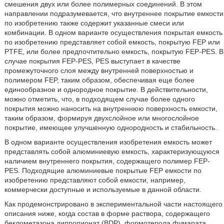
смешения двух или более полимерных соединений. В этом
направлении подразумевается, что внутреннее покрытие емкости
по изобретению также содержит указанные смеси или
комбинации. В одном варианте осуществления покрытая емкость
по изобретению представляет собой емкость, покрытую FEP или
PTFE, или более предпочтительно емкость, покрытую FEP-PES. В
случае покрытия FEP-PES, PES выступает в качестве
промежуточного слоя между внутренней поверхностью и
полимером FEP, таким образом, обеспечивая еще более
единообразное и однородное покрытие. В действительности,
можно отметить, что, в подходящем случае более одного
покрытия можно наносить на внутреннюю поверхность емкости,
таким образом, формируя двухслойное или многослойное
покрытие, имеющее улучшенную однородность и стабильность.
В одном варианте осуществления изобретения емкость может
представлять собой алюминиевую емкость, характеризующуюся
наличием внутреннего покрытия, содержащего полимер FEP-
PES. Подходящие алюминиевые покрытые FEP емкости по
изобретению представляют собой емкости, например,
коммерчески доступные и используемые в данной области.
Как продемонстрировано в экспериментальной части настоящего
описания ниже, когда состав в форме раствора, содержащего
беклометазона дипропионат (BDP), формотерола фумарата