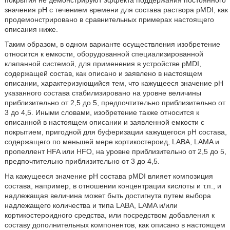
покрытия не демонстрируют эффекта поддержания постоянного
значения pH с течением времени для состава раствора pMDI, как
продемонстрировано в сравнительных примерах настоящего
описания ниже.
Таким образом, в одном варианте осуществления изобретение
относится к емкости, оборудованной специализированной
клапанной системой, для применения в устройстве pMDI,
содержащей состав, как описано и заявлено в настоящем
описании, характеризующийся тем, что кажущееся значение pH
указанного состава стабилизировано на уровне величины
приблизительно от 2,5 до 5, предпочтительно приблизительно от
3 до 4,5. Иными словами, изобретение также относится к
описанной в настоящем описании и заявленной емкости с
покрытием, пригодной для буферизации кажущегося pH состава,
содержащего по меньшей мере кортикостероид, LABA, LAMA и
пропеллент HFA или HFO, на уровне приблизительно от 2,5 до 5,
предпочтительно приблизительно от 3 до 4,5.
На кажущееся значение pH состава pMDI влияет композиция
состава, например, в отношении концентрации кислоты и т.п., и
надлежащая величина может быть достигнута путем выбора
надлежащего количества и типа LABA, LAMA и/или
кортикостероидного средства, или посредством добавления к
составу дополнительных компонентов, как описано в настоящем