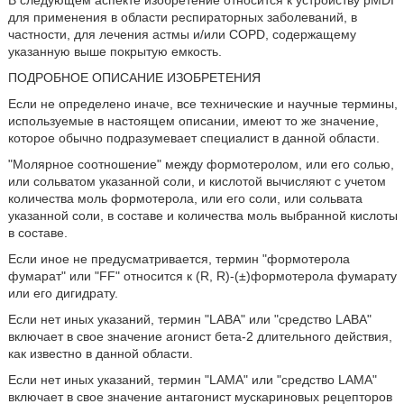
В следующем аспекте изобретение относится к устройству pMDI
для применения в области респираторных заболеваний, в
частности, для лечения астмы и/или COPD, содержащему
указанную выше покрытую емкость.
ПОДРОБНОЕ ОПИСАНИЕ ИЗОБРЕТЕНИЯ
Если не определено иначе, все технические и научные термины,
используемые в настоящем описании, имеют то же значение,
которое обычно подразумевает специалист в данной области.
"Молярное соотношение" между формотеролом, или его солью,
или сольватом указанной соли, и кислотой вычисляют с учетом
количества моль формотерола, или его соли, или сольвата
указанной соли, в составе и количества моль выбранной кислоты
в составе.
Если иное не предусматривается, термин "формотерола
фумарат" или "FF" относится к (R, R)-(±)формотерола фумарату
или его дигидрату.
Если нет иных указаний, термин "LABA" или "средство LABA"
включает в свое значение агонист бета-2 длительного действия,
как известно в данной области.
Если нет иных указаний, термин "LAMA" или "средство LAMA"
включает в свое значение антагонист мускариновых рецепторов