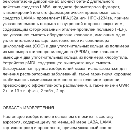
беклометазона дипропионат, агонист бета-2 длительного
действия средство LABA, дигидрата формотерола фумарат,
гликопирроний или его фармацевтически приемлемая соль
средство LAMA и пропеллент HFA152a или HFO-1234ze, причем
указанная емкость покрыта с внутренней стороны покрытием,
содержащим фторированный этилен-пропилен полимер (FEP),
где указанная емкость оборудована клапаном, имеющим одно
уплотнительное кольцо, изготовленное из сополимера
циклоолефина (COC) и два уплотнительных кольца из полимера
из мономера этиленпропилендиена (EPDM), или клапаном,
имеющим два уплотнительных кольца из полимера хлорбутила.
Устройство pMDI, содержащее вышеуказанную емкость.
Вышеуказанная группа изобретений может использоваться для
лечения респираторных заболеваний, также гарантируя хорошую
стабильность химических компонентов с течением времени,
превосходную эффективность распыления, а также низкий GWP.
2 н. и 13 з.п. ф-лы, 2 табл., 2 пр.
ОБЛАСТЬ ИЗОБРЕТЕНИЯ
Настоящее изобретение в основном относится к составу
аэрозоля, содержащему по меньшей мере LABA, LAMA,
кортикостероид и пропеллент, причем указанный состав