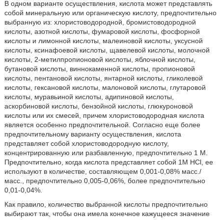
В одном варианте осуществления, кислота может представлять
собой минеральную или органическую кислоту, предпочтительно
выбранную из: хлористоводородной, бромистоводородной
кислоты, азотной кислоты, фумаровой кислоты, фосфорной
кислоты и лимонной кислоты, малеиновой кислоты, уксусной
кислоты, ксинафоевой кислоты, щавелевой кислоты, молочной
кислоты, 2-метилпропионовой кислоты, яблочной кислоты,
бутановой кислоты, виннокаменной кислоты, пропионовой
кислоты, пентановой кислоты, янтарной кислоты, гликолевой
кислоты, гексановой кислоты, малоновой кислоты, глутаровой
кислоты, муравьиной кислоты, адипиновой кислоты,
аскорбиновой кислоты, бензойной кислоты, глюкуроновой
кислоты или их смесей, причем хлористоводородная кислота
является особенно предпочтительной. Согласно еще более
предпочтительному варианту осуществления, кислота
представляет собой хлористоводородную кислоту,
концентрированную или разбавленную, предпочтительно 1 M.
Предпочтительно, когда кислота представляет собой 1M HCl, ее
используют в количестве, составляющем 0,001-0,08% масс./
масс., предпочтительно 0,005-0,06%, более предпочтительно
0,01-0,04%.
Как правило, количество выбранной кислоты предпочтительно
выбирают так, чтобы она имела конечное кажущееся значение