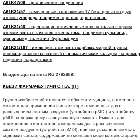
A61K47/06
- органические соединения
A61K31/57
- замещенные в положении 17 бета цепью из двух
атомов углерода, например прегнан, прогестирон
A61K31/40
- содержащие пятичленные кольца только с одним
атомом азота в качестве гетероатома, например сульпирид,
сукцинимид, толметин, буфломедил
A61K31/167
- имеющие атом азота карбоксамидной группы,
непосредственно связанный с ароматическим кольцом, например
лидокаин, парацетамол
Владельцы патента RU 2792689:
КЬЕЗИ ФАРМАЧЕУТИЧИ С.П.А. (IT)
Группа изобретений относится к области медицины, а именно к
емкости для применения в ингаляторе отмеренных доз с
распылением сжатым воздухом (устройство pMDI) и устройству
pMDI, содержащему вышеуказанную емкость. Емкость для
применения в ингаляторе отмеренных доз с распылением
сжатым воздухом (устройство pMDI), причем указанная емкость
содержит состав, содержащий по меньшей мере кортикостероид,