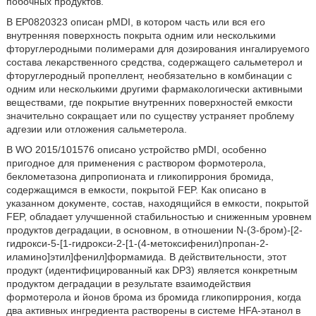
побочных продуктов.
В EP0820323 описан pMDI, в котором часть или вся его
внутренняя поверхность покрыта одним или несколькими
фторуглеродными полимерами для дозирования ингалируемого
состава лекарственного средства, содержащего сальметерол и
фторуглеродный пропеллент, необязательно в комбинации с
одним или несколькими другими фармакологически активными
веществами, где покрытие внутренних поверхностей емкости
значительно сокращает или по существу устраняет проблему
адгезии или отложения сальметерола.
В WO 2015/101576 описано устройство pMDI, особенно
пригодное для применения с раствором формотерола,
беклометазона дипропионата и гликопиррония бромида,
содержащимся в емкости, покрытой FEP. Как описано в
указанном документе, состав, находящийся в емкости, покрытой
FEP, обладает улучшенной стабильностью и сниженным уровнем
продуктов деградации, в основном, в отношении N-(3-бром)-[2-
гидрокси-5-[1-гидрокси-2-[1-(4-метоксифенил)пропан-2-
иламино]этил]фенил]формамида. В действительности, этот
продукт (идентифицированный как DP3) является конкретным
продуктом деградации в результате взаимодействия
формотерола и йонов брома из бромида гликопиррония, когда
два активных ингредиента растворены в системе HFA-этанол в