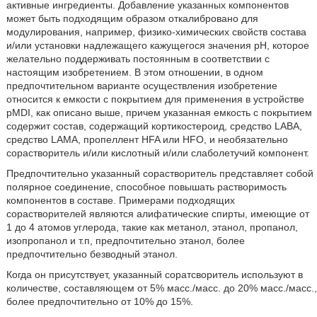
активные ингредиенты. Добавление указанных компонентов
может быть подходящим образом откалибровано для
модулирования, например, физико-химических свойств состава
и/или установки надлежащего кажущегося значения pH, которое
желательно поддерживать постоянным в соответствии с
настоящим изобретением. В этом отношении, в одном
предпочтительном варианте осуществления изобретение
относится к емкости с покрытием для применения в устройстве
pMDI, как описано выше, причем указанная емкость с покрытием
содержит состав, содержащий кортикостероид, средство LABA,
средство LAMA, пропеллент HFA или HFO, и необязательно
сорастворитель и/или кислотный и/или слаболетучий компонент.
Предпочтительно указанный сорастворитель представляет собой
полярное соединение, способное повышать растворимость
компонентов в составе. Примерами подходящих
сорастворителей являются алифатические спирты, имеющие от
1 до 4 атомов углерода, такие как метанол, этанол, пропанол,
изопропанол и т.п, предпочтительно этанол, более
предпочтительно безводный этанол.
Когда он присутствует, указанный соратсворитель используют в
количестве, составляющем от 5% масс./масс. до 20% масс./масс.,
более предпочтительно от 10% до 15%.