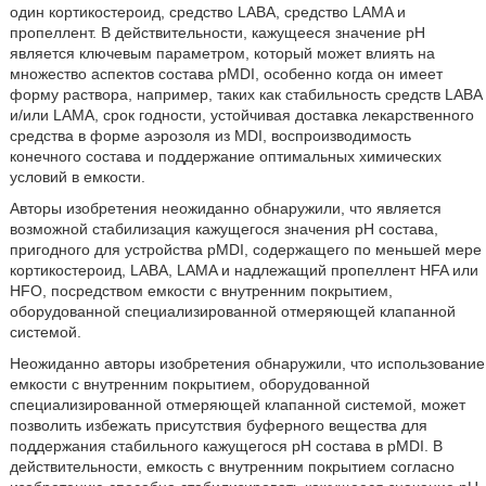
один кортикостероид, средство LABA, средство LAMA и
пропеллент. В действительности, кажущееся значение pH
является ключевым параметром, который может влиять на
множество аспектов состава pMDI, особенно когда он имеет
форму раствора, например, таких как стабильность средств LABA
и/или LAMA, срок годности, устойчивая доставка лекарственного
средства в форме аэрозоля из MDI, воспроизводимость
конечного состава и поддержание оптимальных химических
условий в емкости.
Авторы изобретения неожиданно обнаружили, что является
возможной стабилизация кажущегося значения pH состава,
пригодного для устройства pMDI, содержащего по меньшей мере
кортикостероид, LABA, LAMA и надлежащий пропеллент HFA или
HFO, посредством емкости с внутренним покрытием,
оборудованной специализированной отмеряющей клапанной
системой.
Неожиданно авторы изобретения обнаружили, что использование
емкости с внутренним покрытием, оборудованной
специализированной отмеряющей клапанной системой, может
позволить избежать присутствия буферного вещества для
поддержания стабильного кажущегося pH состава в pMDI. В
действительности, емкость с внутренним покрытием согласно