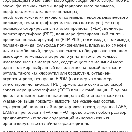
содержащим по меньшей мере одно соединение, выбранное из:
эпоксифенольной смолы, перфторированного полимера,
перфторалкоксиалканового полимера,
перфторалкоксиалкиленового полимера, перфторалкиленового
полимера, поли-тетрафторэтиленового полимера (тефлон),
полимера фторированный этилен-пропилен (FEP), полимера
полиэфирсульфона (PES), полимера фторированный этилен-
пропилен полиэфирсульфон (FEP-PES), полиамида, полиимида,
полиамидимида, сульфида полифенилена, плазмы, их смесей
или их комбинаций, где указана емкость оборудована клапаном,
имеющим по меньшей мере одно уплотнительное кольцо,
изготовленное из материала, содержащего по меньшей мере
один полимер, выбранный из полиэтилена низкой плотности,
бутила, такого как хлорбутил или бромбутил, бутадиен-
акрилoнитрила, неопрена, EPDM (полимер из мономера
этиленпропилендиена), TPE (термопластический эластомер),
сополимера циклоолефина (COC) или их комбинации. В одном
дополнительном аспекте настоящее изобретение относится к
указанной выше покрытой емкости, где указанный состав,
содержащий по меньшей мере кортикостероид, средство LABA,
LAMA и пропеллент HFA или HFO, представляет собой раствор,
предпочтительно также содержащий минеральную или
органическую кислоту и/или сорастворитель.