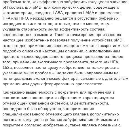
проблема того, как эффективно забуферить кажущееся значение
pH состава для pMDI для коммерческих целей, содержащего
кортикостероид, средство LABA, средство LAMA и пропеллент
HFA или HFO, неожиданно решается в отсутствии буферных
ингредиентов или агентов, которые, тем не менее, могут
ухудшить стабильность и/или эффективность состава,
содержащегося в емкости. Также с точки зрения производства
настоящее изобретение позволяет получение устройства pMDI,
готового для применения, содержащего емкость с покрытием, как
подробно описано в настоящем описании, с использованием
простого и консолидированного процесса производства. Более
того, применение экологичного пропеллента, такого как HFA
152a, позволяет настоящему изобретению не только решать
указанные выше проблемы, но также быть направленным на
потенциальные экологические факторы, связанные с длительным
применением других фторированных пропеллентов.
Как указано выше, емкость с покрытием для применения в
соответствии с настоящим изобретением характеризуется
отмеряющей клапанной системой. В действительности,
неожиданно было обнаружено, что применение
специализированного отмеряющего клапана дополнительно
повышает кажущееся действие забуферивания pH емкости с
покрытием согласно изобретению, также являясь полезным с