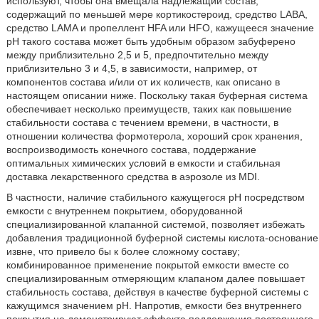
используют, чтобы она вмещала надлежащий состав,
содержащий по меньшей мере кортикостероид, средство LABA,
средство LAMA и пропеллент HFA или HFO, кажущееся значение
pH такого состава может быть удобным образом забуферено
между приблизительно 2,5 и 5, предпочтительно между
приблизительно 3 и 4,5, в зависимости, например, от
компонентов состава и/или от их количеств, как описано в
настоящем описании ниже. Поскольку такая буферная система
обеспечивает несколько преимуществ, таких как повышение
стабильности состава с течением времени, в частности, в
отношении количества формотерола, хороший срок хранения,
воспроизводимость конечного состава, поддержание
оптимальных химических условий в емкости и стабильная
доставка лекарственного средства в аэрозоле из MDI.
В частности, наличие стабильного кажущегося pH посредством
емкости с внутреннем покрытием, оборудованной
специализированной клапанной системой, позволяет избежать
добавления традиционной буферной системы кислота-основание
извне, что привело бы к более сложному составу;
комбинированное применение покрытой емкости вместе со
специализированным отмеряющим клапаном далее повышает
стабильность состава, действуя в качестве буферной системы с
кажущимся значением pH. Напротив, емкости без внутреннего