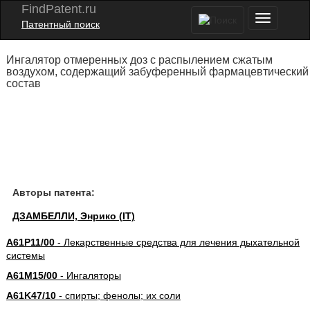
FindPatent.ru
Патентный поиск
Ингалятор отмеренных доз с распылением сжатым
воздухом, содержащий забуференный фармацевтический
состав
Авторы патента:
ДЗАМБЕЛЛИ, Энрико (IT)
A61P11/00
- Лекарственные средства для лечения дыхательной
системы
A61M15/00
- Ингаляторы
A61K47/10
- спирты; фенолы; их соли