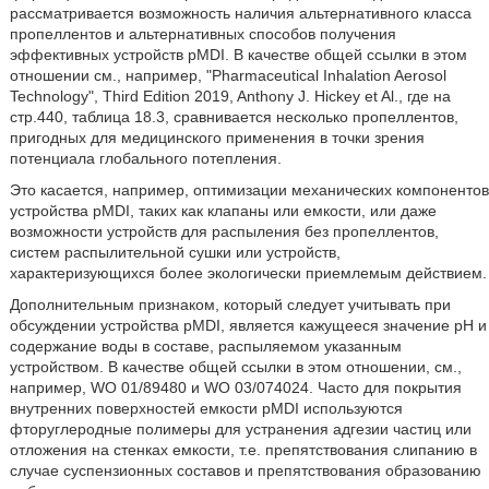
рассматривается возможность наличия альтернативного класса
пропеллентов и альтернативных способов получения
эффективных устройств pMDI. В качестве общей ссылки в этом
отношении см., например, "Pharmaceutical Inhalation Aerosol
Technology", Third Edition 2019, Anthony J. Hickey et Al., где на
стр.440, таблица 18.3, сравнивается несколько пропеллентов,
пригодных для медицинского применения в точки зрения
потенциала глобального потепления.
Это касается, например, оптимизации механических компонентов
устройства pMDI, таких как клапаны или емкости, или даже
возможности устройств для распыления без пропеллентов,
систем распылительной сушки или устройств,
характеризующихся более экологически приемлемым действием.
Дополнительным признаком, который следует учитывать при
обсуждении устройства pMDI, является кажущееся значение pH и
содержание воды в составе, распыляемом указанным
устройством. В качестве общей ссылки в этом отношении, см.,
например, WO 01/89480 и WO 03/074024. Часто для покрытия
внутренних поверхностей емкости pMDI используются
фторуглеродные полимеры для устранения адгезии частиц или
отложения на стенках емкости, т.е. препятствования слипанию в
случае суспензионных составов и препятствования образованию