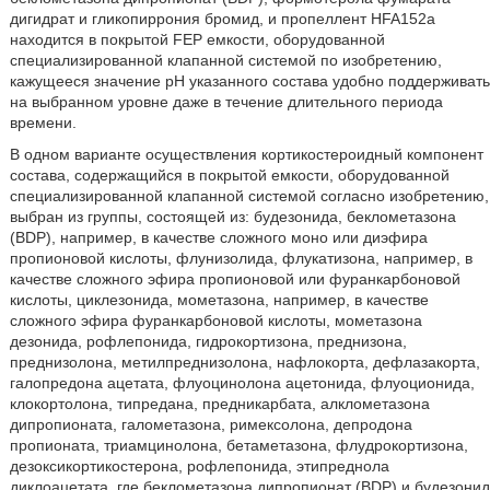
дигидрат и гликопиррония бромид, и пропеллент HFA152a
находится в покрытой FEP емкости, оборудованной
специализированной клапанной системой по изобретению,
кажущееся значение pH указанного состава удобно поддерживать
на выбранном уровне даже в течение длительного периода
времени.
В одном варианте осуществления кортикостероидный компонент
состава, содержащийся в покрытой емкости, оборудованной
специализированной клапанной системой согласно изобретению,
выбран из группы, состоящей из: будезонида, беклометазона
(BDP), например, в качестве сложного моно или диэфира
пропионовой кислоты, флунизолида, флукатизона, например, в
качестве сложного эфира пропионовой или фуранкарбоновой
кислоты, циклезонида, мометазона, например, в качестве
сложного эфира фуранкарбоновой кислоты, мометазона
дезонида, рофлепонида, гидрокортизона, преднизона,
преднизолона, метилпреднизолона, нафлокорта, дефлазакорта,
галопредона ацетата, флуоцинолона ацетонида, флуоционида,
клокортолона, типредана, предникарбата, алклометазона
дипропионата, галометазона, римексолона, депродона
пропионата, триамцинолона, бетаметазона, флудрокортизона,
дезоксикортикостерона, рофлепонида, этипреднола
диклоацетата, где беклометазона дипропионат (BDP) и будезонид