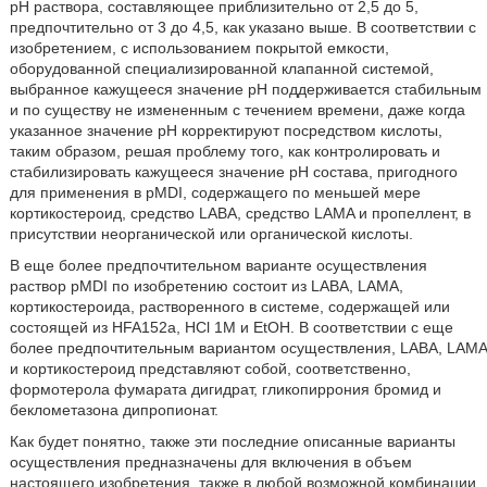
pH раствора, составляющее приблизительно от 2,5 до 5,
предпочтительно от 3 до 4,5, как указано выше. В соответствии с
изобретением, с использованием покрытой емкости,
оборудованной специализированной клапанной системой,
выбранное кажущееся значение pH поддерживается стабильным
и по существу не измененным с течением времени, даже когда
указанное значение pH корректируют посредством кислоты,
таким образом, решая проблему того, как контролировать и
стабилизировать кажущееся значение pH состава, пригодного
для применения в pMDI, содержащего по меньшей мере
кортикостероид, средство LABA, средство LAMA и пропеллент, в
присутствии неорганической или органической кислоты.
В еще более предпочтительном варианте осуществления
раствор pMDI по изобретению состоит из LABA, LAMA,
кортикостероида, растворенного в системе, содержащей или
состоящей из HFA152a, HCl 1M и EtOH. В соответствии с еще
более предпочтительным вариантом осуществления, LABA, LAMA
и кортикостероид представляют собой, соответственно,
формотерола фумарата дигидрат, гликопиррония бромид и
беклометазона дипропионат.
Как будет понятно, также эти последние описанные варианты
осуществления предназначены для включения в объем
настоящего изобретения, также в любой возможной комбинации