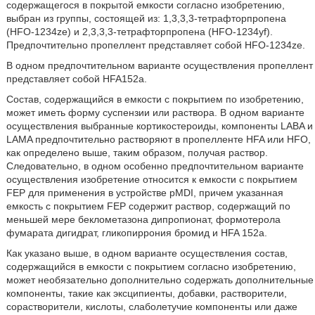
содержащегося в покрытой емкости согласно изобретению,
выбран из группы, состоящей из: 1,3,3,3-тетрафторпропена
(HFO-1234ze) и 2,3,3,3-тетрафторпропена (HFO-1234yf).
Предпочтительно пропеллент представляет собой HFO-1234ze.
В одном предпочтительном варианте осуществления пропеллент
представляет собой HFA152a.
Состав, содержащийся в емкости с покрытием по изобретению,
может иметь форму суспензии или раствора. В одном варианте
осуществления выбранные кортикостероиды, компоненты LABA и
LAMA предпочтительно растворяют в пропелленте HFA или HFO,
как определено выше, таким образом, получая раствор.
Следовательно, в одном особенно предпочтительном варианте
осуществления изобретение относится к емкости с покрытием
FEP для применения в устройстве pMDI, причем указанная
емкость с покрытием FEP содержит раствор, содержащий по
меньшей мере беклометазона дипропионат, формотерола
фумарата дигидрат, гликопиррония бромид и HFA 152a.
Как указано выше, в одном варианте осуществления состав,
содержащийся в емкости с покрытием согласно изобретению,
может необязательно дополнительно содержать дополнительные
компоненты, такие как эксципиенты, добавки, растворители,
сорастворители, кислоты, слаболетучие компоненты или даже