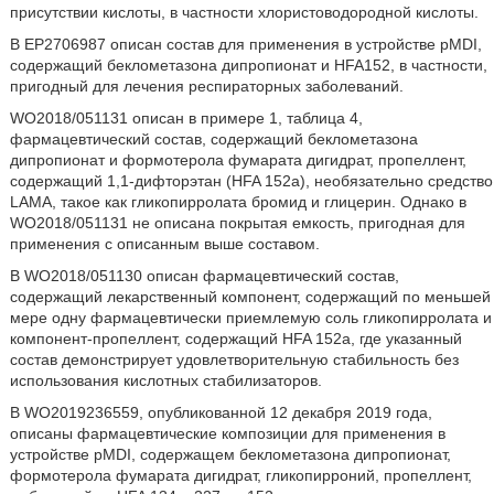
присутствии кислоты, в частности хлористоводородной кислоты.
В EP2706987 описан состав для применения в устройстве pMDI,
содержащий беклометазона дипропионат и HFA152, в частности,
пригодный для лечения респираторных заболеваний.
WO2018/051131 описан в примере 1, таблица 4,
фармацевтический состав, содержащий беклометазона
дипропионат и формотерола фумарата дигидрат, пропеллент,
содержащий 1,1-дифторэтан (HFA 152a), необязательно средство
LAMA, такое как гликопирролата бромид и глицерин. Однако в
WO2018/051131 не описана покрытая емкость, пригодная для
применения с описанным выше составом.
В WO2018/051130 описан фармацевтический состав,
содержащий лекарственный компонент, содержащий по меньшей
мере одну фармацевтически приемлемую соль гликопирролата и
компонент-пропеллент, содержащий HFA 152a, где указанный
состав демонстрирует удовлетворительную стабильность без
использования кислотных стабилизаторов.
В WO2019236559, опубликованной 12 декабря 2019 года,
описаны фармацевтические композиции для применения в
устройстве pMDI, содержащем беклометазона дипропионат,
формотерола фумарата дигидрат, гликопирроний, пропеллент,