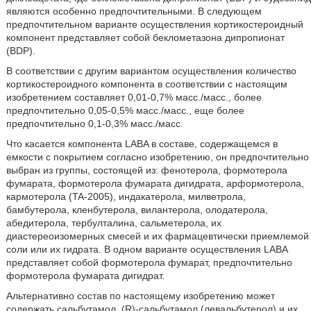
являются особенно предпочтительными. В следующем
предпочтительном варианте осуществления кортикостероидный
компонент представляет собой беклометазона дипропионат
(BDP).
В соответствии с другим вариантом осуществления количество
кортикостероидного компонента в соответствии с настоящим
изобретением составляет 0,01-0,7% масс./масс., более
предпочтительно 0,05-0,5% масс./масс., еще более
предпочтительно 0,1-0,3% масс./масс.
Что касается компонента LABA в составе, содержащемся в
емкости с покрытием согласно изобретению, он предпочтительно
выбран из группы, состоящей из: фенотерола, формотерола
фумарата, формотерола фумарата дигидрата, арформотерола,
кармотерола (TA-2005), индакатерола, милветрола,
бамбутерола, кленбутерола, вилантерола, олодатерола,
абедитерола, тербулталина, сальметерола, их
диастереоизомерных смесей и их фармацевтически приемлемой
соли или их гидрата. В одном варианте осуществления LABA
представляет собой формотерола фумарат, предпочтительно
формотерола фумарата дигидрат.
Альтернативно состав по настоящему изобретению может
содержать сальбутамол, (R)-сальбутамол (левальбутерол) и их