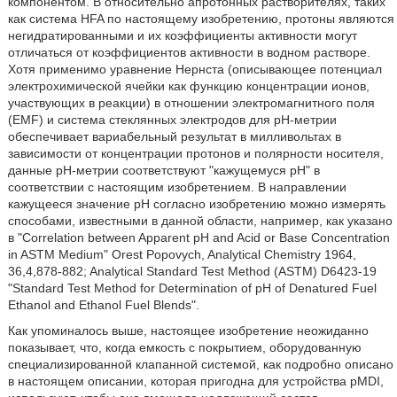
компонентом. В относительно апротонных растворителях, таких
как система HFA по настоящему изобретению, протоны являются
негидратированными и их коэффициенты активности могут
отличаться от коэффициентов активности в водном растворе.
Хотя применимо уравнение Нернста (описывающее потенциал
электрохимической ячейки как функцию концентрации ионов,
участвующих в реакции) в отношении электромагнитного поля
(EMF) и система стеклянных электродов для pH-метрии
обеспечивает вариабельный результат в милливольтах в
зависимости от концентрации протонов и полярности носителя,
данные pH-метрии соответствуют "кажущемуся pH" в
соответствии с настоящим изобретением. В направлении
кажущееся значение pH согласно изобретению можно измерять
способами, известными в данной области, например, как указано
в "Correlation between Apparent pH and Acid or Base Concentration
in ASTM Medium" Orest Popovych, Analytical Chemistry 1964,
36,4,878-882; Analytical Standard Test Method (ASTM) D6423-19
"Standard Test Method for Determination of pH of Denatured Fuel
Ethanol and Ethanol Fuel Blends".
Как упоминалось выше, настоящее изобретение неожиданно
показывает, что, когда емкость с покрытием, оборудованную
специализированной клапанной системой, как подробно описано
в настоящем описании, которая пригодна для устройства pMDI,