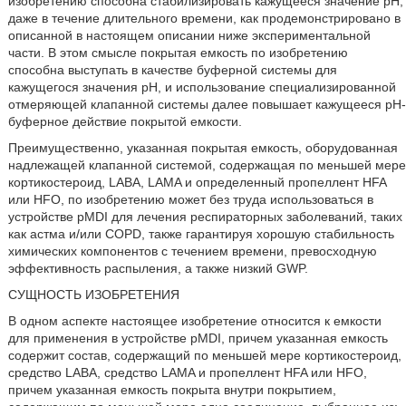
изобретению способна стабилизировать кажущееся значение pH,
даже в течение длительного времени, как продемонстрировано в
описанной в настоящем описании ниже экспериментальной
части. В этом смысле покрытая емкость по изобретению
способна выступать в качестве буферной системы для
кажущегося значения pH, и использование специализированной
отмеряющей клапанной системы далее повышает кажущееся pH-
буферное действие покрытой емкости.
Преимущественно, указанная покрытая емкость, оборудованная
надлежащей клапанной системой, содержащая по меньшей мере
кортикостероид, LABA, LAMA и определенный пропеллент HFA
или HFO, по изобретению может без труда использоваться в
устройстве pMDI для лечения респираторных заболеваний, таких
как астма и/или COPD, также гарантируя хорошую стабильность
химических компонентов с течением времени, превосходную
эффективность распыления, а также низкий GWP.
СУЩНОСТЬ ИЗОБРЕТЕНИЯ
В одном аспекте настоящее изобретение относится к емкости
для применения в устройстве pMDI, причем указанная емкость
содержит состав, содержащий по меньшей мере кортикостероид,
средство LABA, средство LAMA и пропеллент HFA или HFO,
причем указанная емкость покрыта внутри покрытием,