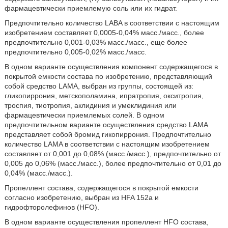
фармацевтически приемлемую соль или их гидрат.
Предпочтительно количество LABA в соответствии с настоящим
изобретением составляет 0,0005-0,04% масс./масс., более
предпочтительно 0,001-0,03% масс./масс., еще более
предпочтительно 0,005-0,02% масс./масс.
В одном варианте осуществления компонент содержащегося в
покрытой емкости состава по изобретению, представляющий
собой средство LAMA, выбран из группы, состоящей из:
гликопиррония, метскополамина, ипратропия, окситропия,
троспия, тиотропия, аклидиния и умеклидиния или
фармацевтически приемлемых солей. В одном
предпочтительном варианте осуществления средство LAMA
представляет собой бромид гикопиррония. Предпочтительно
количество LAMA в соответствии с настоящим изобретением
составляет от 0,001 до 0,08% (масс./масс.), предпочтительно от
0,005 до 0,06% (масс./масс.), более предпочтительно от 0,01 до
0,04% (масс./масс.).
Пропеллент состава, содержащегося в покрытой емкости
согласно изобретению, выбран из HFA 152a и
гидрофторолефинов (HFO).
В одном варианте осуществления пропеллент HFO состава,