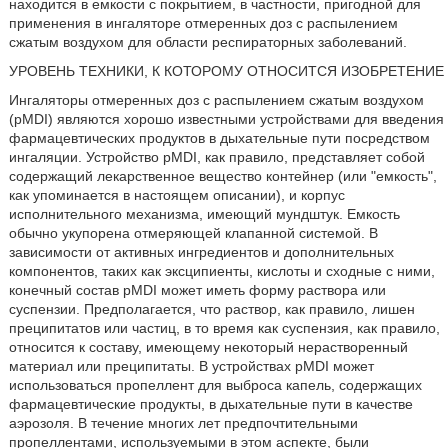
находится в емкости с покрытием, в частности, пригодной для
применения в ингаляторе отмеренных доз с распылением
сжатым воздухом для области респираторных заболеваний.
УРОВЕНЬ ТЕХНИКИ, К КОТОРОМУ ОТНОСИТСЯ ИЗОБРЕТЕНИЕ
Ингаляторы отмеренных доз с распылением сжатым воздухом
(pMDI) являются хорошо известными устройствами для введения
фармацевтических продуктов в дыхательные пути посредством
ингаляции. Устройство pMDI, как правило, представляет собой
содержащий лекарственное вещество контейнер (или "емкость",
как упоминается в настоящем описании), и корпус
исполнительного механизма, имеющий мундштук. Емкость
обычно укупорена отмеряющей клапанной системой. В
зависимости от активных ингредиентов и дополнительных
компонентов, таких как эксципиенты, кислоты и сходные с ними,
конечный состав pMDI может иметь форму раствора или
суспензии. Предполагается, что раствор, как правило, лишен
преципитатов или частиц, в то время как суспензия, как правило,
относится к составу, имеющему некоторый нерастворенный
материал или преципитаты. В устройствах pMDI может
использоваться пропеллент для выброса капель, содержащих
фармацевтические продукты, в дыхательные пути в качестве
аэрозоля. В течение многих лет предпочтительными
пропеллентами, используемыми в этом аспекте, были