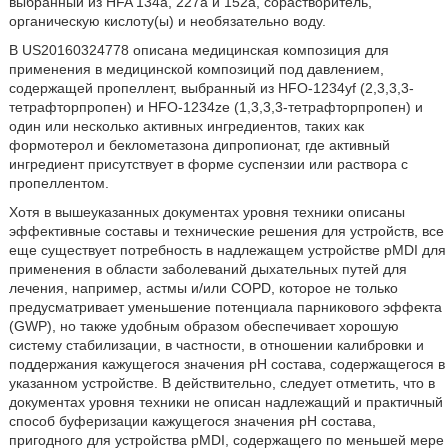
выбранный из HFA 134a, 227a и 152a, сорастворитель,
органическую кислоту(ы) и необязательно воду.
В US20160324778 описана медицинская композиция для
применения в медицинской композиций под давлением,
содержащей пропеллент, выбранный из HFO-1234yf (2,3,3,3-
тетрафторпропен) и HFO-1234ze (1,3,3,3-тетрафторпропен) и
один или несколько активных ингредиентов, таких как
формотерол и беклометазона дипропионат, где активный
ингредиент присутствует в форме суспензии или раствора с
пропеллентом.
Хотя в вышеуказанных документах уровня техники описаны
эффективные составы и технические решения для устройств, все
еще существует потребность в надлежащем устройстве pMDI для
применения в области заболеваний дыхательных путей для
лечения, например, астмы и/или COPD, которое не только
предусматривает уменьшение потенциала парникового эффекта
(GWP), но также удобным образом обеспечивает хорошую
систему стабилизации, в частности, в отношении калибровки и
поддержания кажущегося значения pH состава, содержащегося в
указанном устройстве. В действительно, следует отметить, что в
документах уровня техники не описан надлежащий и практичный
способ буферизации кажущегося значения pH состава,
пригодного для устройства pMDI, содержащего по меньшей мере