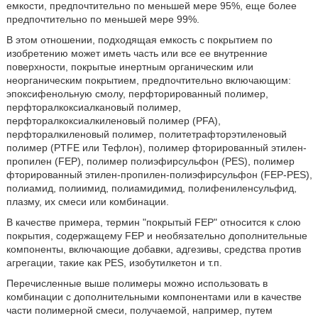
емкости, предпочтительно по меньшей мере 95%, еще более
предпочтительно по меньшей мере 99%.
В этом отношении, подходящая емкость с покрытием по
изобретению может иметь часть или все ее внутренние
поверхности, покрытые инертным органическим или
неорганическим покрытием, предпочтительно включающим:
эпоксифенольную смолу, перфторированный полимер,
перфторалкоксиалкановый полимер,
перфторалкоксиалкиленовый полимер (PFA),
перфторалкиленовый полимер, политетрафторэтиленовый
полимер (PTFE или Тефлон), полимер фторированный этилен-
пропилен (FEP), полимер полиэфирсульфон (PES), полимер
фторированный этилен-пропилен-полиэфирсульфон (FEP-PES),
полиамид, полиимид, полиамидимид, полифениленсульфид,
плазму, их смеси или комбинации.
В качестве примера, термин "покрытый FEP" относится к слою
покрытия, содержащему FEP и необязательно дополнительные
компоненты, включающие добавки, адгезивы, средства против
агрегации, такие как PES, изобутилкетон и т.п.
Перечисленные выше полимеры можно использовать в
комбинации с дополнительными компонентами или в качестве
части полимерной смеси, получаемой, например, путем