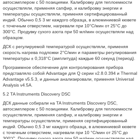
автосэмплером с 50 позициями. Калибровку для теплоемкости
осуществляли, применяя сапфир, и калибровку энергии и
температуры осуществляли, применяя сертифицированный
индий. Обычно 0,5 3 мг каждого образца, в алюминиевой кювете
с точечным отверстием, нагревали при 10°C/мин от 25°C до
300°C. Продувку сухого азота при 50 мл/мин осуществляли над
образцом.
ДСК с регулируемой температурой осуществляли, применяя
скорость нагрева подложки 2°C/мин и параметры регулирования
температуры ± 0,318°C (амплитуда) каждые 60 секунд (период).
Программное обеспечение для контролирования прибора
представляло собой Advantage для Q серии v2.8.0.394 и Thermal
Advantage v5.5.3, и данные анализировали, применяя Universal
Analysis v4.5A.
5.2 TA Instruments Discovery DSC
ДСК данные собирали на TA Instruments Discovery DSC,
автосэмплером с 50 позициями. Калибровку для теплоемкости
осуществляли, применяя сапфир, и калибровку энергии и
температуры осуществляли, применяя сертифицированный
индий. Обычно 0,5 3 мг каждого образца, в алюминиевой кювете
с точечным отверстием, нагревали при 10 °C/мин от 25°C до
300°C. Продувку сухого азота при 50 мл/мин осуществляли над