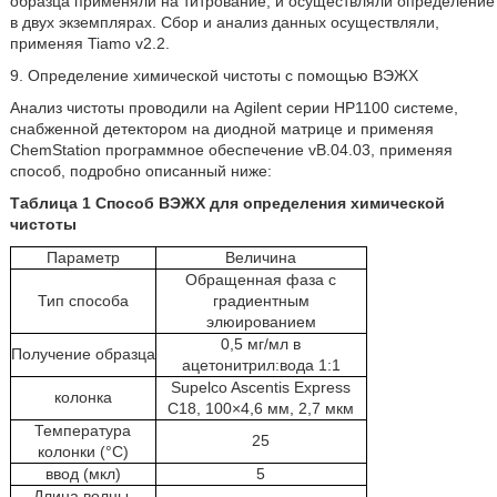
образца применяли на титрование, и осуществляли определение
в двух экземплярах. Сбор и анализ данных осуществляли,
применяя Tiamo v2.2.
9. Определение химической чистоты с помощью ВЭЖХ
Анализ чистоты проводили на Agilent серии HP1100 системе,
снабженной детектором на диодной матрице и применяя
ChemStation программное обеспечение vB.04.03, применяя
способ, подробно описанный ниже:
Таблица 1 Способ ВЭЖХ для определения химической
чистоты
Параметр
Величина
Обращенная фаза с
Тип способа
градиентным
элюированием
0,5 мг/мл в
Получение образца
ацетонитрил:вода 1:1
Supelco Ascentis Express
колонка
C18, 100×4,6 мм, 2,7 мкм
Температура
25
колонки (°C)
ввод (мкл)
5
Длина волны,