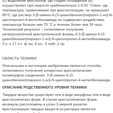
(c) выделение кристаллов; где стадию охлаждения (b)
осуществляют при скорости приблизительно 1-0,01 °C/мин, где
температура, применяемая при кристаллизации, не превышает
80°C, где раствор 3-[5-амино-4-(3-цианобензоил)пиразол-1-ил]-N-
циклопропил-4-метилбензамида не подвергают воздействию
температур больше чем 70 °C в течение более чем 24 часа.
Технический результат – селективное получение
негигроскопичной кристаллической формы А 3-[5-амино-4-(3-
цианобензоил)пиразол-1-ил]-N-циклопропил-4-метилбензамида.
3 н. и 17 з.п. ф-лы, 6 ил., 4 табл.,1 пр.
ОБЛАСТЬ ТЕХНИКИ
Описанными в настоящем изобретении являются способы
селективного получения конкретных кристаллических
полиморфов соединения, 3-[5-амино-4-(3-
цианобензоил)пиразол-1-ил]-N-циклопропил-4-метилбензамида.
ОПИСАНИЕ РОДСТВЕННОГО УРОВНЯ ТЕХНИКИ
Твердые вещества существуют или в виде аморфных или в виде
кристаллических форм. В случае кристаллических форм,
молекулы расположены в узлах 3-мерной решетки.
Кристаллизация твердых веществ из раствора является