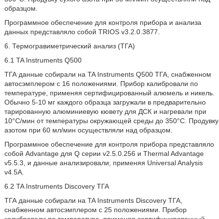
образцом.
Программное обеспечение для контроля прибора и анализа
данных представляло собой TRIOS v3.2.0.3877.
6. Термогравиметрический анализ (ТГА)
6.1 TA Instruments Q500
ТГА данные собирали на TA Instruments Q500 ТГА, снабженном
автосэмплером с 16 положениями. Прибор калибровали по
температуре, применяя сертифицированный алюмель и никель.
Обычно 5-10 мг каждого образца загружали в предварительно
тарированную алюминиевую кювету для ДСК и нагревали при
10°C/мин от температуры окружающей среды до 350°C. Продувку
азотом при 60 мл/мин осуществляли над образцом.
Программное обеспечение для контроля прибора представляло
собой Advantage для Q серии v2.5.0.256 и Thermal Advantage
v5.5.3, и данные анализировали, применяя Universal Analysis
v4.5A.
6.2 TA Instruments Discovery ТГА
ТГА данные собирали на TA Instruments Discovery ТГА,
снабженном автосэмплером с 25 положениями. Прибор