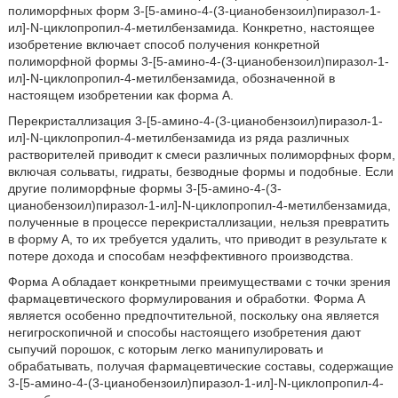
полиморфных форм 3-[5-амино-4-(3-цианобензоил)пиразол-1-
ил]-N-циклопропил-4-метилбензамида. Конкретно, настоящее
изобретение включает способ получения конкретной
полиморфной формы 3-[5-амино-4-(3-цианобензоил)пиразол-1-
ил]-N-циклопропил-4-метилбензамида, обозначенной в
настоящем изобретении как форма A.
Перекристаллизация 3-[5-амино-4-(3-цианобензоил)пиразол-1-
ил]-N-циклопропил-4-метилбензамида из ряда различных
растворителей приводит к смеси различных полиморфных форм,
включая сольваты, гидраты, безводные формы и подобные. Если
другие полиморфные формы 3-[5-амино-4-(3-
цианобензоил)пиразол-1-ил]-N-циклопропил-4-метилбензамида,
полученные в процессе перекристаллизации, нельзя превратить
в форму A, то их требуется удалить, что приводит в результате к
потере дохода и способам неэффективного производства.
Форма A обладает конкретными преимуществами с точки зрения
фармацевтического формулирования и обработки. Форма A
является особенно предпочтительной, поскольку она является
негигроскопичной и способы настоящего изобретения дают
сыпучий порошок, с которым легко манипулировать и
обрабатывать, получая фармацевтические составы, содержащие
3-[5-амино-4-(3-цианобензоил)пиразол-1-ил]-N-циклопропил-4-