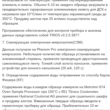
калибровали по температуре, применяя сертифицированный
алюмель и никель. Обычно 5-10 мг каждого образца загружали в
предварительно тарированную алюминиевую кювету для ДСК и
нагревали при 10°C/мин от температуры окружающей среды до
350°C. Продувку азотом при 25 мл/мин осуществляли над
образцом.
Программное обеспечение для контроля прибора и анализа
данных представляло собой TRIOS v3.2.0.3877.
7. Сканирующая электронная микроскопия(СЭМ)
Данные получали на Phenom Pro электронно-сканирующем
микроскопе. Небольшое количество образца устанавливали на
алюминиевый стержень, применяя проводящую двухстороннюю
самоклеющуюся ленту. Тонкий слой золота наносили, применяя
устройство для ионного напыления (20 мА, 120 с).
8. Определение содержания воды титрованием по способу Карла
Фишера (KF)
Содержание воды в каждом образце измеряли на Metrohm 874
Oven Sample Processor при 150°C с 851 Titrano Coulometer,
применяя Hydranal Coulomat AG реагент для сушильного шкафа
и продувку азотом. Взвешенные твердые образцы вводили в
герметичную пробирку для образца. Приблизительно 10 мг