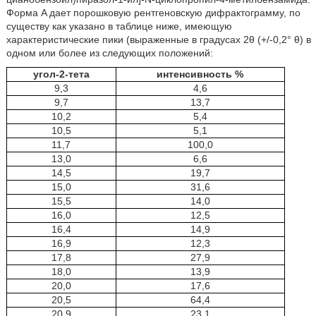
Форма A дает порошковую рентгеновскую дифрактограмму, по
существу как указано в таблице ниже, имеющую
характеристические пики (выраженные в градусах 2θ (+/-0,2° θ) в
одном или более из следующих положений:
угол-2-тета
интенсивность %
9,3
4,6
9,7
13,7
10,2
5,4
10,5
5,1
11,7
100,0
13,0
6,6
14,5
19,7
15,0
31,6
15,5
14,0
16,0
12,5
16,4
14,9
16,9
12,3
17,8
27,9
18,0
13,9
20,0
17,6
20,5
64,4
20,9
23,1