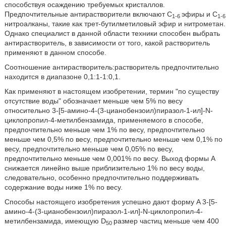
способствуя осаждению требуемых кристаллов.
Предпочтительные антирастворители включают C
эфиры и C
1-6
1-6
нитроалканы, такие как трет-бутилметиловый эфир и нитрометан.
Однако специалист в данной области техники способен выбрать
антирастворитель, в зависимости от того, какой растворитель
применяют в данном способе.
Соотношение антирастворитель:растворитель предпочтительно
находится в диапазоне 0,1:1-1:0,1.
Как применяют в настоящем изобретении, термин ʺпо существу
отсутствие водыʺ обозначает меньше чем 5% по весу
относительно 3-[5-амино-4-(3-цианобензоил)пиразол-1-ил]-N-
циклопропил-4-метилбензамида, применяемого в способе,
предпочтительно меньше чем 1% по весу, предпочтительно
меньше чем 0,5% по весу, предпочтительно меньше чем 0,1% по
весу, предпочтительно меньше чем 0,05% по весу,
предпочтительно меньше чем 0,001% по весу. Выход формы A
снижается линейно выше приблизительно 1% по весу воды,
следовательно, особенно предпочтительно поддерживать
содержание воды ниже 1% по весу.
Способы настоящего изобретения успешно дают форму A 3-[5-
амино-4-(3-цианобензоил)пиразол-1-ил]-N-циклопропил-4-
метилбензамида, имеющую D
размер частиц меньше чем 400
50