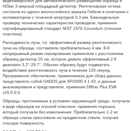
видеомикроскоп для автоматического размещения образца и
HiStar 2-мерный площадный детектор. Рентгеновская оптика
состояла из одного многослойного зеркала Гебеля в сочетании с
коллиматором с точечной апертурой 0,3 мм. Еженедельную
проверку технических характеристик проводили, применяя
сертифицированный стандарт NIST 1976 Corundum (плоская
пластина).
Расходимость луча, т.е. эффективный размер рентгеновского
луча на образце, составляла приблизительно 4 мм. θ-θ
непрерывный режим сканирования применяли с расстоянием
образец-детектор 20 см, которое давало эффективный 2 θ
диапазон 3,2°-29,7°. Обычно образец будут подвергать
воздействию рентгеновского луча в течение 120 секунд.
Программное обеспечение, применяемое для сбора данных,
представляло собой GADDS для XP/2000 4.1.43, и данные
анализировали и представляли, применяя Diffrac Plus EVA
v15.0.0.0.
Образцы, прогоняемые в условиях окружающей среды, получали
в виде образцов на плоской пластине, применяя порошок,
который получали без измельчения. Приблизительно 1-2 мг
образца слегка прессовали на предметном стекле, получая
плоскую поверхность.