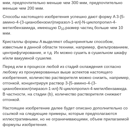
мкм, предпочтительно меньше чем 300 мкм, предпочтительно
меньше чем 200 мкм.
Способы настоящего изобретения успешно дают форму A 3-[5-
амино-4-(3-цианобензоил)пиразол-1-ил]-N-циклопропил-4-
метилбензамида, имеющую D
размер частиц больше чем 10
10
мкм.
Кристаллы формы A выделяют общепринятым способом,
известным в данной области техники, например, фильтрованием,
центрифугирование, и т.д. Их можно сушить в сушильном шкафу
и/или вакуумной сушилке.
Перед или в процессе любой из стадий охлаждения согласно
любому из пронумерованных выше аспектов настоящего
изобретения, количество растворителя можно снизить, например,
отгонкой, концентрируя раствор 3-[5-амино-4-(3-
цианобензоил)пиразол-1-ил]-N-циклопропил-4-метилбензамида.
В частности, на стадии (b), количество растворителя снижают
отгонкой.
Настоящее изобретение далее будет описано дополнительно со
ссылкой на следующие примеры, которые предполагаются
иллюстративными, но не ограничивающими, объем прилагаемой
формулы изобретения.