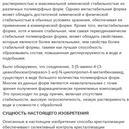
растворимостью и максимальной химической стабильностью из
различных полиморфных форм. Однако метастабильная форма
может обладать достаточной химической и физической
стабильностью в обычных условиях хранения, обеспечивая ее
применение в коммерческой форме. Кроме того, метастабильная
форма, хотя и менее стабильная, чем самая термодинамически
стабильная полиморфная форма, может обладать свойствами,
которые являются более желательными, чем свойства более
стабильной формы, такими как лучшая способность
образовывать состав, повышенная диспергируемость в воде и
подобными.
Было обнаружено, что соединение, 3-[5-амино-4-(3-
цианобензоил)пиразол-1-ил]-N-циклопропил-4-метилбензамид,
существует в виде большого количества полиморфных форм.
Многие из данных форм являются нежелательными с точки
зрения получения фармацевтически приемлемых композиций.
Это происходит по ряду причин, включая отсутствие
стабильности, высокую гигроскопичность, низкую растворимость в
воде и сложности с обработкой.
СУЩНОСТЬ НАСТОЯЩЕГО ИЗОБРЕТЕНИЯ
Описанные в настоящем изобретении способы кристаллизации
обеспечивают селективный контроль кристаллизации