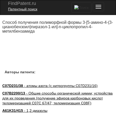
FindPatent.ru
Патентный поиск
Способ получения полиморфной формы 3-[5-амино-4-(3-
цианобензоил)пиразол-1-ил]-n-циклопропил-4-
метилбензамида
Авторы патента:
C07D231/38
- атомы азота (с нитрогруппы C07D231/16)
C07B2200/13
- Общие способы органической химии; устройства
для их проведения (получение эфиров карбоновых кислот
теломеризацией C07C 67/47; теломеризация C08F)
A61K31/415
- 1,2-диазолы