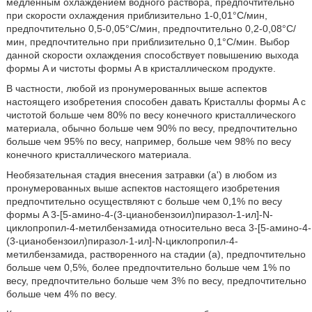
медленным охлаждением водного раствора, предпочтительно
при скорости охлаждения приблизительно 1-0,01°C/мин,
предпочтительно 0,5-0,05°C/мин, предпочтительно 0,2-0,08°C/
мин, предпочтительно при приблизительно 0,1°C/мин. Выбор
данной скорости охлаждения способствует повышению выхода
формы A и чистоты формы A в кристаллическом продукте.
В частности, любой из пронумерованных выше аспектов
настоящего изобретения способен давать Кристаллы формы A с
чистотой больше чем 80% по весу конечного кристаллического
материала, обычно больше чем 90% по весу, предпочтительно
больше чем 95% по весу, например, больше чем 98% по весу
конечного кристаллического материала.
Необязательная стадия внесения затравки (a') в любом из
пронумерованных выше аспектов настоящего изобретения
предпочтительно осуществляют с больше чем 0,1% по весу
формы A 3-[5-амино-4-(3-цианобензоил)пиразол-1-ил]-N-
циклопропил-4-метилбензамида относительно веса 3-[5-амино-4-
(3-цианобензоил)пиразол-1-ил]-N-циклопропил-4-
метилбензамида, растворенного на стадии (a), предпочтительно
больше чем 0,5%, более предпочтительно больше чем 1% по
весу, предпочтительно больше чем 3% по весу, предпочтительно
больше чем 4% по весу.