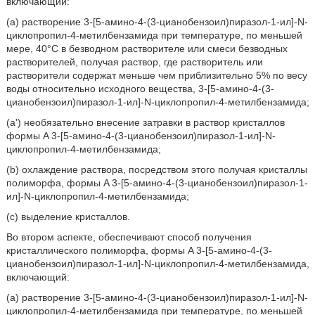
включающий:
(a) растворение 3-[5-амино-4-(3-цианобензоил)пиразол-1-ил]-N-
циклопропил-4-метилбензамида при температуре, по меньшей
мере, 40°C в безводном растворителе или смеси безводных
растворителей, получая раствор, где растворитель или
растворители содержат меньше чем приблизительно 5% по весу
воды относительно исходного вещества, 3-[5-амино-4-(3-
цианобензоил)пиразол-1-ил]-N-циклопропил-4-метилбензамида;
(a') необязательно внесение затравки в раствор кристаллов
формы A 3-[5-амино-4-(3-цианобензоил)пиразол-1-ил]-N-
циклопропил-4-метилбензамида;
(b) охлаждение раствора, посредством этого получая кристаллы
полиморфа, формы A 3-[5-амино-4-(3-цианобензоил)пиразол-1-
ил]-N-циклопропил-4-метилбензамида;
(c) выделение кристаллов.
Во втором аспекте, обеспечивают способ получения
кристаллического полиморфа, формы A 3-[5-амино-4-(3-
цианобензоил)пиразол-1-ил]-N-циклопропил-4-метилбензамида,
включающий:
(a) растворение 3-[5-амино-4-(3-цианобензоил)пиразол-1-ил]-N-
циклопропил-4-метилбензамида при температуре, по меньшей