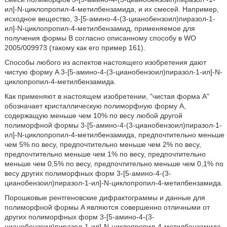
ил]-N-циклопропил-4-метилбензамида, и их смесей. Например,
исходное вещество, 3-[5-амино-4-(3-цианобензоил)пиразол-1-
ил]-N-циклопропил-4-метилбензамид, применяемое для
получения формы B согласно описанному способу в WO
2005/009973 (такому как его пример 161).
Способы любого из аспектов настоящего изобретения дают
чистую форму A 3-[5-амино-4-(3-цианобензоил)пиразол-1-ил]-N-
циклопропил-4-метилбензамида.
Как применяют в настоящем изобретении, ʺчистая форма Aʺ
обозначает кристаллическую полиморфную форму A,
содержащую меньше чем 10% по весу любой другой
полиморфной формы 3-[5-амино-4-(3-цианобензоил)пиразол-1-
ил]-N-циклопропил-4-метилбензамида, предпочтительно меньше
чем 5% по весу, предпочтительно меньше чем 2% по весу,
предпочтительно меньше чем 1% по весу, предпочтительно
меньше чем 0,5% по весу, предпочтительно меньше чем 0,1% по
весу других полиморфных форм 3-[5-амино-4-(3-
цианобензоил)пиразол-1-ил]-N-циклопропил-4-метилбензамида.
Порошковые рентгеновские дифрактограммы и данные для
полиморфной формы A являются совершенно отличными от
других полиморфных форм 3-[5-амино-4-(3-
цианобензоил)пиразол-1-ил]-N-циклопропил-4-метилбензамида.