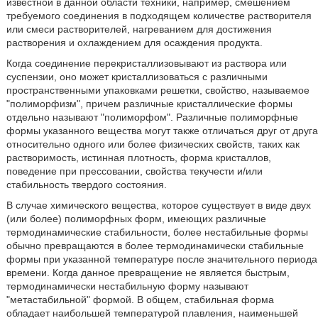
известной в данной области техники, например, смешением
требуемого соединения в подходящем количестве растворителя
или смеси растворителей, нагреванием для достижения
растворения и охлаждением для осаждения продукта.
Когда соединение перекристаллизовывают из раствора или
суспензии, оно может кристаллизоваться с различными
пространственными упаковками решетки, свойство, называемое
ʺполиморфизмʺ, причем различные кристаллические формы
отдельно называют ʺполиморфомʺ. Различные полиморфные
формы указанного вещества могут также отличаться друг от друга
относительно одного или более физических свойств, таких как
растворимость, истинная плотность, форма кристаллов,
поведение при прессовании, свойства текучести и/или
стабильность твердого состояния.
В случае химического вещества, которое существует в виде двух
(или более) полиморфных форм, имеющих различные
термодинамические стабильности, более нестабильные формы
обычно превращаются в более термодинамически стабильные
формы при указанной температуре после значительного периода
времени. Когда данное превращение не является быстрым,
термодинамически нестабильную форму называют
ʺметастабильнойʺ формой. В общем, стабильная форма
обладает наибольшей температурой плавления, наименьшей