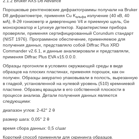
2.1.2 Bruker AXS D8 Advance
Порошковые рентгеновские дифрактограммы получали на Bruker
D8 дифрактометре, применяя Cu K
излучение (40 кВ, 40
альфа
мА), θ-2θ гониометр и дивергенцию V4 и приемную щель, Ge
монохроматор и Lynxeye детектор. Характеристики прибора
проверяли, применяя сертифицированный Corundum стандарт
(NIST 1976). Программное обеспечение, применяемое для
получения данных, представляло собой Diffrac Plus XRD
Commander v2.6.1, и данные анализировали и представляли,
применяя Diffrac Plus EVA v15.0.0.0.
Образцы прогоняли в условиях окружающей среды в виде
образцов на плоских пластинах, применяя порошок, как он
получен. Образцы аккуратно упаковывали в полость, вырезанную
в гладкой, установленной на нулевой уровень (510) кремниевой
пластине. Образец вращали в его собственной плоскости в
процессе анализа. Детали получения данных являются
следующими:
диапазон углов: 2-42° 2 θ
размер шага: 0,05° 2 θ
время сбора данных: 0,5 с/шаг
Короткий способ применяли для скрининга образцов.