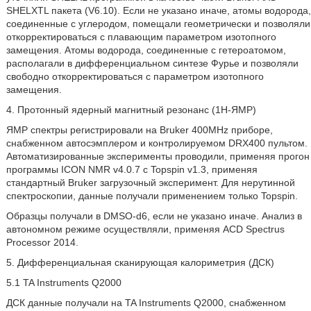
SHELXTL пакета (V6.10). Если не указано иначе, атомы водорода,
соединенные с углеродом, помещали геометрически и позволяли
откорректироваться с плавающим параметром изотопного
замещения. Атомы водорода, соединенные с гетероатомом,
располагали в дифференциальном синтезе Фурье и позволяли
свободно откорректироваться с параметром изотопного
замещения.
4. Протонный ядерный магнитный резонанс (1H-ЯМР)
ЯМР спектры регистрировали на Bruker 400MHz приборе,
снабженном автосэмплером и контролируемом DRX400 пультом.
Автоматизированные эксперименты проводили, применяя прогон
программы ICON NMR v4.0.7 с Topspin v1.3, применяя
стандартный Bruker загрузочный эксперимент. Для нерутинной
спектроскопии, данные получали применением только Topspin.
Образцы получали в DMSO-d6, если не указано иначе. Анализ в
автономном режиме осуществляли, применяя ACD Spectrus
Processor 2014.
5. Дифференциальная сканирующая калориметрия (ДСК)
5.1 TA Instruments Q2000
ДСК данные получали на TA Instruments Q2000, снабженном