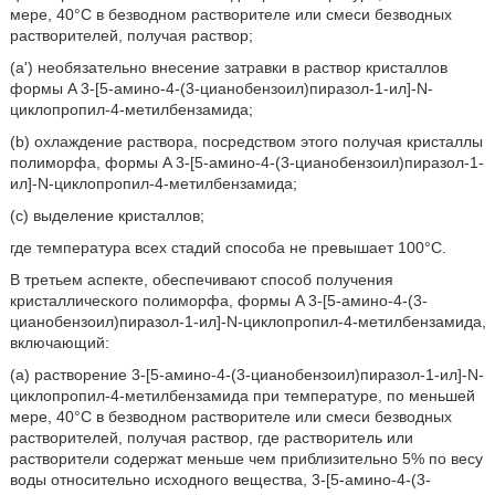
мере, 40°C в безводном растворителе или смеси безводных
растворителей, получая раствор;
(a') необязательно внесение затравки в раствор кристаллов
формы A 3-[5-амино-4-(3-цианобензоил)пиразол-1-ил]-N-
циклопропил-4-метилбензамида;
(b) охлаждение раствора, посредством этого получая кристаллы
полиморфа, формы A 3-[5-амино-4-(3-цианобензоил)пиразол-1-
ил]-N-циклопропил-4-метилбензамида;
(c) выделение кристаллов;
где температура всех стадий способа не превышает 100°C.
В третьем аспекте, обеспечивают способ получения
кристаллического полиморфа, формы A 3-[5-амино-4-(3-
цианобензоил)пиразол-1-ил]-N-циклопропил-4-метилбензамида,
включающий:
(a) растворение 3-[5-амино-4-(3-цианобензоил)пиразол-1-ил]-N-
циклопропил-4-метилбензамида при температуре, по меньшей
мере, 40°C в безводном растворителе или смеси безводных
растворителей, получая раствор, где растворитель или
растворители содержат меньше чем приблизительно 5% по весу
воды относительно исходного вещества, 3-[5-амино-4-(3-