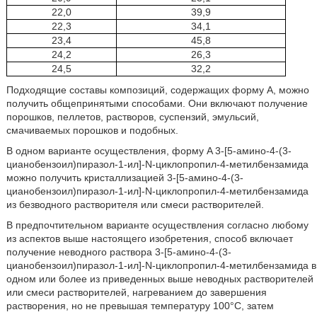
22,0
39,9
22,3
34,1
23,4
45,8
24,2
26,3
24,5
32,2
Подходящие составы композиций, содержащих форму A, можно
получить общепринятыми способами. Они включают получение
порошков, пеллетов, растворов, суспензий, эмульсий,
смачиваемых порошков и подобных.
В одном варианте осуществления, форму A 3-[5-амино-4-(3-
цианобензоил)пиразол-1-ил]-N-циклопропил-4-метилбензамида
можно получить кристаллизацией 3-[5-амино-4-(3-
цианобензоил)пиразол-1-ил]-N-циклопропил-4-метилбензамида
из безводного растворителя или смеси растворителей.
В предпочтительном варианте осуществления согласно любому
из аспектов выше настоящего изобретения, способ включает
получение неводного раствора 3-[5-амино-4-(3-
цианобензоил)пиразол-1-ил]-N-циклопропил-4-метилбензамида в
одном или более из приведенных выше неводных растворителей
или смеси растворителей, нагреванием до завершения
растворения, но не превышая температуру 100°C, затем