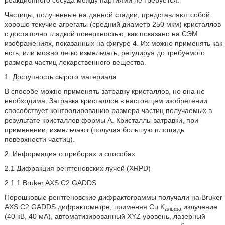
реакционного сосуда между партиями не требуется.
Частицы, полученные на данной стадии, представляют собой
хорошо текучие агрегаты (средний диаметр 250 мкм) кристаллов
с достаточно гладкой поверхностью, как показано на СЭМ
изображениях, показанных на фигуре 4. Их можно применять как
есть, или можно легко измельчать, регулируя до требуемого
размера частиц лекарственного вещества.
1. Доступность сырого материала
В способе можно применять затравку кристаллов, но она не
необходима. Затравка кристаллов в настоящем изобретении
способствует контролированию размера частиц получаемых в
результате кристаллов формы A. Кристаллы затравки, при
применении, измельчают (получая большую площадь
поверхности частиц).
2. Информация о приборах и способах
2.1 Дифракция рентгеновских лучей (XRPD)
2.1.1 Bruker AXS C2 GADDS
Порошковые рентгеновские дифрактограммы получали на Bruker
AXS C2 GADDS дифрактометре, применяя Cu K
излучение
альфа
(40 кВ, 40 мА), автоматизированный XYZ уровень, лазерный