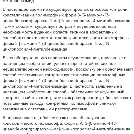
метилбензамид.
В настоящее время не существует простых способов контроля
кристаллизации полиморфных форм 3-[5-амино-4-(3-
цианобензоил)пиразол-1-ил]-N-циклопропил-4-метилбензамида.
Таким образом, существует острая и неудовлетворенная
необходимость в данной области техники в эффективных
способах селективного контроля кристаллизации полиморфных
форм 3-[5-амино-4-(3-цианобензоил)пиразол-1-ил]-N-
циклопропил-4-метилбензамида.
Было обнаружено, что варианты осуществления, описанные в
настоящем изобретении, удовлетворяют этой до сих пор
неудовлетворенной необходимости, поскольку они обеспечивают
способ селективного контроля кристаллизации полиморфных
форм 3-[5-амино-4-(3-цианобензоил)пиразол-1-ил]-N-
циклопропил-4-метилбензамида. В частности, заявленные в
настоящем изобретении способы обеспечивают улучшенный
контроль свойств частиц, таких как размер частиц, обеспечивают
повышенные выходы конкретных полиморфов и снижают
загрязнение остаточными растворителями.
В первом аспекте, обеспечивают способ получения
кристаллического полиморфа, формы A, 3-[5-амино-4-(3-
цианобензоил)пиразол-1-ил]-N-циклопропил-4-метилбензамида,