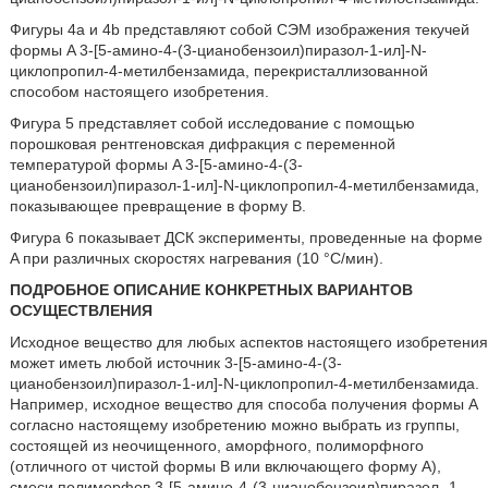
Фигуры 4a и 4b представляют собой СЭМ изображения текучей
формы A 3-[5-амино-4-(3-цианобензоил)пиразол-1-ил]-N-
циклопропил-4-метилбензамида, перекристаллизованной
способом настоящего изобретения.
Фигура 5 представляет собой исследование с помощью
порошковая рентгеновская дифракция с переменной
температурой формы A 3-[5-амино-4-(3-
цианобензоил)пиразол-1-ил]-N-циклопропил-4-метилбензамида,
показывающее превращение в форму B.
Фигура 6 показывает ДСК эксперименты, проведенные на форме
A при различных скоростях нагревания (10 °C/мин).
ПОДРОБНОЕ ОПИСАНИЕ КОНКРЕТНЫХ ВАРИАНТОВ
ОСУЩЕСТВЛЕНИЯ
Исходное вещество для любых аспектов настоящего изобретения
может иметь любой источник 3-[5-амино-4-(3-
цианобензоил)пиразол-1-ил]-N-циклопропил-4-метилбензамида.
Например, исходное вещество для способа получения формы A
согласно настоящему изобретению можно выбрать из группы,
состоящей из неочищенного, аморфного, полиморфного
(отличного от чистой формы B или включающего форму A),
смеси полиморфов 3-[5-амино-4-(3-цианобензоил)пиразол -1-