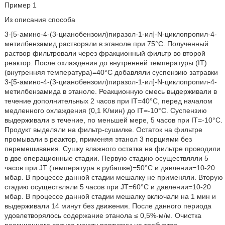
Пример 1
Из описания способа
3-[5-амино-4-(3-цианобензоил)пиразол-1-ил]-N-циклопропил-4-
метилбензамид растворяли в этаноле при 75°C. Полученный
раствор фильтровали через фракционный фильтр во второй
реактор. После охлаждения до внутренней температуры (IT)
(внутренняя температура)=40°C добавляли суспензию затравки
3-[5-амино-4-(3-цианобензоил)пиразол-1-ил]-N-циклопропил-4-
метилбензамида в этаноле. Реакционную смесь выдерживали в
течение дополнительных 2 часов при IT=40°C, перед началом
медленного охлаждения (0,1 K/мин) до IT=-10°C. Суспензию
выдерживали в течение, по меньшей мере, 5 часов при IT=-10°C.
Продукт выделяли на фильтр-сушилке. Остаток на фильтре
промывали в реактор, применяя этанол 3 порциями без
перемешивания. Сушку влажного остатка на фильтре проводили
в две операционные стадии. Первую стадию осуществляли 5
часов при JT (температура в рубашке)=50°C и давлении=10-20
мбар. В процессе данной стадии мешалку не применяли. Вторую
стадию осуществляли 5 часов при JT=60°C и давлении=10-20
мбар. В процессе данной стадии мешалку включали на 1 мин и
выдерживали 14 минут без движения. После данного периода
удовлетворялось содержание этанола ≤ 0,5%-м/м. Очистка