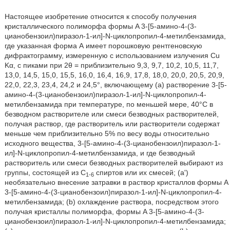
Настоящее изобретение относится к способу получения
кристаллического полиморфа формы A 3-[5-амино-4-(3-
цианобензоил)пиразол-1-ил]-N-циклопропил-4-метилбензамида,
где указанная форма А имеет порошковую рентгеновскую
дифрактограмму, измеренную с использованием излучения Cu
Kα, с пиками при 2θ = приблизительно 9,3, 9,7, 10,2, 10,5, 11,7,
13,0, 14,5, 15,0, 15,5, 16,0, 16,4, 16,9, 17,8, 18,0, 20,0, 20,5, 20,9,
22,0, 22,3, 23,4, 24,2 и 24,5°, включающему (a) растворение 3-[5-
амино-4-(3-цианобензоил)пиразол-1-ил]-N-циклопропил-4-
метилбензамида при температуре, по меньшей мере, 40°C в
безводном растворителе или смеси безводных растворителей,
получая раствор, где растворитель или растворители содержат
меньше чем приблизительно 5% по весу воды относительно
исходного вещества, 3-[5-амино-4-(3-цианобензоил)пиразол-1-
ил]-N-циклопропил-4-метилбензамида, и где безводный
растворитель или смеси безводных растворителей выбирают из
группы, состоящей из C
спиртов или их смесей; (a')
1-6
необязательно внесение затравки в раствор кристаллов формы A
3-[5-амино-4-(3-цианобензоил)пиразол-1-ил]-N-циклопропил-4-
метилбензамида; (b) охлаждение раствора, посредством этого
получая кристаллы полиморфа, формы A 3-[5-амино-4-(3-
цианобензоил)пиразол-1-ил]-N-циклопропил-4-метилбензамида;