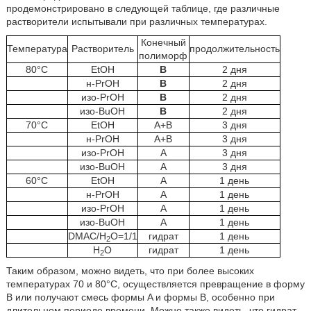
продемонстрировано в следующей таблице, где различные
растворители испытывали при различных температурах.
Конечный
Температура
Растворитель
продолжительность
полиморф
80°C
EtOH
B
2 дня
н-PrOH
B
2 дня
изо-PrOH
B
2 дня
изо-BuOH
B
2 дня
70°C
EtOH
A+B
3 дня
н-PrOH
A+B
3 дня
изо-PrOH
A
3 дня
изо-BuOH
A
3 дня
60°C
EtOH
A
1 день
н-PrOH
A
1 день
изо-PrOH
A
1 день
изо-BuOH
A
1 день
DMAC/H
O=1/1
гидрат
1 день
2
H
O
гидрат
1 день
2
Таким образом, можно видеть, что при более высоких
температурах 70 и 80°C, осуществляется превращение в форму
B или получают смесь формы A и формы B, особенно при
длительном периоде времени. Можно также видеть, что гидрат