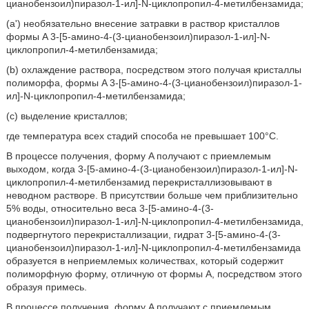
цианобензоил)пиразол-1-ил]-N-циклопропил-4-метилбензамида;
(a') необязательно внесение затравки в раствор кристаллов
формы A 3-[5-амино-4-(3-цианобензоил)пиразол-1-ил]-N-
циклопропил-4-метилбензамида;
(b) охлаждение раствора, посредством этого получая кристаллы
полиморфа, формы A 3-[5-амино-4-(3-цианобензоил)пиразол-1-
ил]-N-циклопропил-4-метилбензамида;
(c) выделение кристаллов;
где температура всех стадий способа не превышает 100°C.
В процессе получения, форму A получают с приемлемым
выходом, когда 3-[5-амино-4-(3-цианобензоил)пиразол-1-ил]-N-
циклопропил-4-метилбензамид перекристаллизовывают в
неводном растворе. В присутствии больше чем приблизительно
5% воды, относительно веса 3-[5-амино-4-(3-
цианобензоил)пиразол-1-ил]-N-циклопропил-4-метилбензамида,
подвергнутого перекристаллизации, гидрат 3-[5-амино-4-(3-
цианобензоил)пиразол-1-ил]-N-циклопропил-4-метилбензамида
образуется в неприемлемых количествах, который содержит
полиморфную форму, отличную от формы A, посредством этого
образуя примесь.
В процессе получения, форму A получают с приемлемым