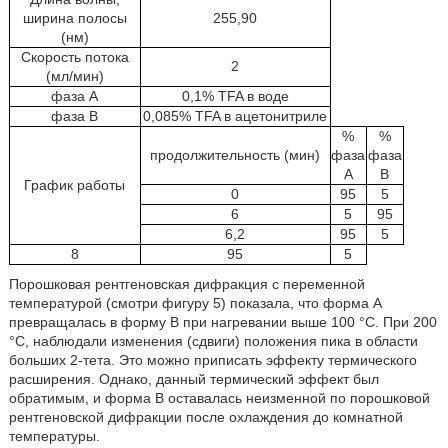
ширина полосы
255,90
(нм)
Скорость потока
2
(мл/мин)
фаза A
0,1% TFA в воде
фаза B
0,085% TFA в ацетонитриле
%
%
продолжительность (мин)
фаза
фаза
A
B
График работы
0
95
5
6
5
95
6,2
95
5
8
95
5
Порошковая рентгеновская дифракция с переменной
температурой (смотри фигуру 5) показала, что форма A
превращалась в форму B при нагревании выше 100 °C. При 200
°C, наблюдали изменения (сдвиги) положения пика в области
больших 2-тета. Это можно приписать эффекту термического
расширения. Однако, данный термический эффект был
обратимым, и форма B оставалась неизменной по порошковой
рентгеновской дифракции после охлаждения до комнатной
температуры.