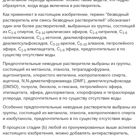
образуется, когда вода включена в растворитель.
Как применяют в настоящем изобретении, термин ʺбезводный
растворитель или смесь безводных растворителейʺ обозначает
один или более растворителей, выбранных из группы, состоящей
из C
спиртов, C
циклических эфиров, C
нитрилов, C
1-6
4-10
1-6
1-6
галогеналканов, C
кетонов, диалкилформамидов,
1-6
диалкилсульфоксидов, C
арилов, C
алканов, петролейного
3-10
5-10
эфира, C
алкилацетата, C
эфира, предпочтительно в по
1-6
1-6
существу отсутствии воды.
Предпочтительные неводные растворители выбраны из группы,
состоящей из метанола, этанола, тетрагидрофурана,
ацетонитрила, хлористого метилена, изопропилового спирта,
ацетона, N,N-диметилформамида (DMF), диметилсульфоксида
(DMSO), толуола, бензола, н-гексана, петролейного эфира,
этилацетата, эфира, дихлорметана, хлороформа и тетрахлорида
углерода, предпочтительно в по существу отсутствии воды.
Особенно предпочтительные неводные растворители выбраны из
группы, состоящей из метанола, этанола, изопропилового спирта
и изобутанола, предпочтительно в по существу отсутствии воды.
В процессе стадии (b) любой из пронумерованных выше аспектов
настоящего изобретения, можно добавлять антирастворитель,