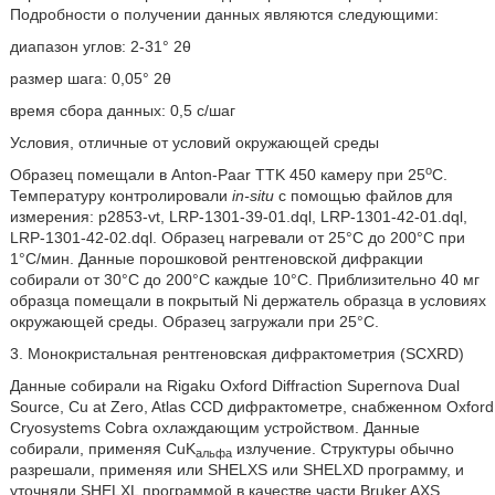
Подробности о получении данных являются следующими:
диапазон углов: 2-31° 2θ
размер шага: 0,05° 2θ
время сбора данных: 0,5 с/шаг
Условия, отличные от условий окружающей среды
o
Образец помещали в Anton-Paar TTK 450 камеру при 25
C.
Температуру контролировали
in-situ
с помощью файлов для
измерения: p2853-vt, LRP-1301-39-01.dql, LRP-1301-42-01.dql,
LRP-1301-42-02.dql. Образец нагревали от 25°C до 200°C при
1°C/мин. Данные порошковой рентгеновской дифракции
собирали от 30°C до 200°C каждые 10°C. Приблизительно 40 мг
образца помещали в покрытый Ni держатель образца в условиях
окружающей среды. Образец загружали при 25°C.
3. Монокристальная рентгеновская дифрактометрия (SCXRD)
Данные собирали на Rigaku Oxford Diffraction Supernova Dual
Source, Cu at Zero, Atlas CCD дифрактометре, снабженном Oxford
Cryosystems Cobra охлаждающим устройством. Данные
собирали, применяя CuK
излучение. Структуры обычно
альфа
разрешали, применяя или SHELXS или SHELXD программу, и
уточняли SHELXL программой в качестве части Bruker AXS