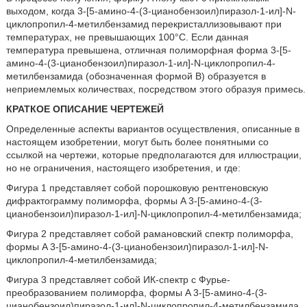
выходом, когда 3-[5-амино-4-(3-цианобензоил)пиразол-1-ил]-N-
циклопропил-4-метилбензамид перекристаллизовывают при
температурах, не превышающих 100°C. Если данная
температура превышена, отличная полиморфная форма 3-[5-
амино-4-(3-цианобензоил)пиразол-1-ил]-N-циклопропил-4-
метилбензамида (обозначенная формой B) образуется в
неприемлемых количествах, посредством этого образуя примесь.
КРАТКОЕ ОПИСАНИЕ ЧЕРТЕЖЕЙ
Определенные аспекты вариантов осуществления, описанные в
настоящем изобретении, могут быть более понятными со
ссылкой на чертежи, которые предполагаются для иллюстрации,
но не ограничения, настоящего изобретения, и где:
Фигура 1 представляет собой порошковую рентгеновскую
дифрактограмму полиморфа, формы A 3-[5-амино-4-(3-
цианобензоил)пиразол-1-ил]-N-циклопропил-4-метилбензамида;
Фигура 2 представляет собой рамановский спектр полиморфа,
формы A 3-[5-амино-4-(3-цианобензоил)пиразол-1-ил]-N-
циклопропил-4-метилбензамида;
Фигура 3 представляет собой ИК-спектр с Фурье-
преобразованием полиморфа, формы A 3-[5-амино-4-(3-
цианобензоил)пиразол-1-ил]-N-циклопропил-4-метилбензамида.