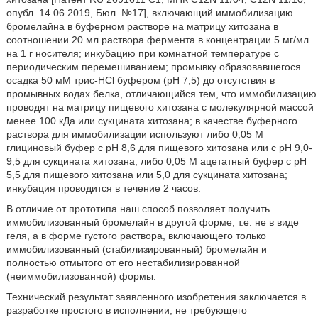
опубл. 14.06.2019, Бюл. №17], включающий иммобилизацию
бромелайна в буферном растворе на матрицу хитозана в
соотношении 20 мл раствора фермента в концентрации 5 мг/мл
на 1 г носителя; инкубацию при комнатной температуре с
периодическим перемешиванием; промывку образовавшегося
осадка 50 мМ трис-HCl буфером (рН 7,5) до отсутствия в
промывных водах белка, отличающийся тем, что иммобилизацию
проводят на матрицу пищевого хитозана с молекулярной массой
менее 100 кДа или сукцината хитозана; в качестве буферного
раствора для иммобилизации используют либо 0,05 М
глициновый буфер с рН 8,6 для пищевого хитозана или с рН 9,0-
9,5 для сукцината хитозана; либо 0,05 М ацетатный буфер с рН
5,5 для пищевого хитозана или 5,0 для сукцината хитозана;
инкубация проводится в течение 2 часов.
В отличие от прототипа наш способ позволяет получить
иммобилизованный бромелайн в другой форме, т.е. не в виде
геля, а в форме густого раствора, включающего только
иммобилизованный (стабилизированный) бромелайн и
полностью отмытого от его нестабилизированной
(неиммобилизованной) формы.
Технический результат заявленного изобретения заключается в
разработке простого в исполнении, не требующего