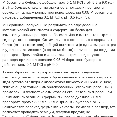
М боратного буфера с добавлением 0,1 М KСl с рН 8,5 и 9,0 (фиг.
2). Наибольшую удельную активность показали препараты
бромелайна, полученные при использовании 0,05 М боратного
буфера с добавлением 0,1 М KСl с рН 8,5 (фиг. 3).
Мы сравнили полученные результаты по определению
каталитической активности и содержания белка для
композиционных препаратов бромелайна и альгината натрия в
виде густого раствора. Оптимальное соотношение содержания
белка (мг на г носителя), общей активности (в ед на мл раствора)
и удельной активности (в ед на мг белка) получено при создании
препарата бромелайна и альгината натрия в виде густого
раствора при использовании 0,05 М боратного буфера с
добавлением 0,1 М KСl с рН 9,0.
Таким образом, была разработана методика получения
композиционного препарата бромелайна и альгината натрия в
виде густого раствора с абсолютной вязкостью 400-500 МПа×с,
включающего только иммобилизованный (стабилизированный)
бромелайн и полностью отмытого от его нестабилизированной
(неиммобилизованной) формы, т.к. после диализа 21 мл
препарата против 800 мл 50 мМ трис-HCl буфера с рН 7,5
исключается переход фермента из фазы носителя в раствор, что
позволяет проводить реакции, получая продукт, не
"загрязненный" ферментом. Кроме того, в ходе иммобилизации