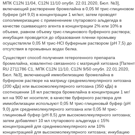
МПК C12N 11/04, C12N 11/10 опубл. 22.01.2020, Бюл. №3],
включающий растворение бромелайна в 0,05 М трис-глициновом
буфере (рН 9,0) в концентрации 1 мг/мл; затем проводят
сополимеризацию с применением глутарового альдегида в
качестве сшивающего агента в концентрации 2% или 10% в
объеме, равном объему трис-глицинового буферного раствора;
инкубация проводится до образования пленки промывку
осуществляли 0,05 М трис-HCl буферным раствором (рН 7,5) до
отсутствия в промывных водах белка.
Существует способ получения гетерогенного препарата
бромелайна, ковалентно связанного с матрицей хитозана [Патент
RU 2711786 С1, МПК C12N 11/10, C12N 9/50 опубл. 22.01.2020,
Бюл. №3], включающий иммобилизацию бромелайна в
буферном растворе на матрицу среднемолекулярного хитозана
(200 кДа) или высокомолекулярного хитозана (350 кДа) в
соотношении 18 мл раствора бромелайна в концентрации 1 мг/
мл на 900 мг носителя; в качестве буферного раствора для
иммобилизации используют 0,05 М трис-глициновый буфер (рН
9,0) для среднемолекулярного хитозана или 0,05 М трис-
глициновый буфер (рН 8,5) для высокомолекулярного хитозана;
затем добавляют 10 мл глутарового альдегида с 15%
концентрацией для среднемолекулярного или 10%
концентрацией для высокомолекулярного хитозана; инкубацию