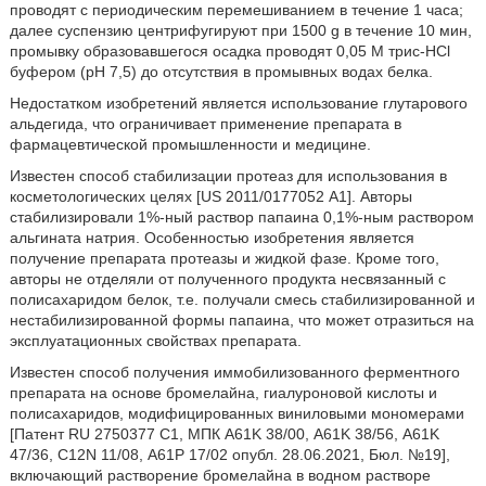
проводят с периодическим перемешиванием в течение 1 часа;
далее суспензию центрифугируют при 1500 g в течение 10 мин,
промывку образовавшегося осадка проводят 0,05 М трис-HCl
буфером (рН 7,5) до отсутствия в промывных водах белка.
Недостатком изобретений является использование глутарового
альдегида, что ограничивает применение препарата в
фармацевтической промышленности и медицине.
Известен способ стабилизации протеаз для использования в
косметологических целях [US 2011/0177052 А1]. Авторы
стабилизировали 1%-ный раствор папаина 0,1%-ным раствором
альгината натрия. Особенностью изобретения является
получение препарата протеазы и жидкой фазе. Кроме того,
авторы не отделяли от полученного продукта несвязанный с
полисахаридом белок, т.е. получали смесь стабилизированной и
нестабилизированной формы папаина, что может отразиться на
эксплуатационных свойствах препарата.
Известен способ получения иммобилизованного ферментного
препарата на основе бромелайна, гиалуроновой кислоты и
полисахаридов, модифицированных виниловыми мономерами
[Патент RU 2750377 С1, МПК А61K 38/00, А61K 38/56, А61K
47/36, C12N 11/08, А61Р 17/02 опубл. 28.06.2021, Бюл. №19],
включающий растворение бромелайна в водном растворе