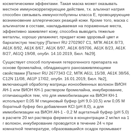
косметическими эффектами. Такая маска может оказывать
местное иммунокоррегирующее действие, т.к. альгинат натрия
способен связывать иммуноглобулины класса Е, провоцирующие
возникновение аллергических реакций кожи. Кроме того, маска с
альгинатом в составе, накладываемая на пораженные места,
эффективно заживляет кожу, способна выводить тяжелые
металлы, хорошо увлажняет, придает коже здоровый цвет и
бархатистую текстуру [Патент RU 2702907 С1, МПК А61K 8/73,
А61K 8/92, А61K 8/67, А61K 8/97, А61K 8/9706, А61K 8/23, А61K
8/27, A61Q 19/08, опубл. 14.10.2019, Бюл. №29].
Существует способ получения гетерогенного препарата на
основе бромелайна, обладающего ранозаживляющими
свойствами [Патент RU 2677343 С2, МПК A61L 15/38, А61K 38/56,
C12N 11/08, А61Р 17/02, опубл. 16.01.2019, Бюл. №2],
включающий обработку матрицы ионообменных волокон ВИОН
АН-1 или ВИОН КН-1 раствором бромелайна, инкубирование,
отличающийся тем, что для иммобилизации на ВИОН КН-1
используют 0,05 М глициновый буфер (рН 9,0-10,5) или 0,05 М
боратный буфер без добавления KСl (рН 8,0), а для
иммобилизации на ВИОН АН-1 - 0,2 М ацетатный буфер (рН 5,0)
в расчете 20 мл раствора фермента в концентрации 2 мг/мл на 1
г волокон, инкубирование проводится в течение 24 ч при
комнатной температуре, образовавшийся осадок промывают