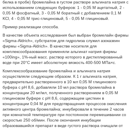
белка в пробе) бромелайна в густом растворе альгината натрия с
использованием следующих буферов: 1 - 0,05 М ацетатный, 2 -
0,05 М фосфатный, 3 - 0,05 М боратный с добавлением 0,1 М
KСl, 4 - 0,05 М трис-глициновый, 5 - 0,05 М глициновый.
Пример реализации способа.
В качестве объекта исследования был выбран бромелайн фирмы
«Sigma-Aldrich», субстратом для гидролиза служил азоказеин
фирмы «Sigma-Aldrich». В качестве носителя для
комплексообразования применяли альгинат натрия фирмы
«100ing», 1%-ный масс. раствор которого в дистиллированный
воде при 20°С имеет абсолютную вязкость 400-500 МПа×с.
Комплексообразование бромелайна и альгината натрия
осуществляли следующим образом. К 1 г альгината натрия,
предварительно растворенного в 10 мл 0,05 М глицинового
буфера с рН 8,6, добавляли 10 мл раствора бромелайна в
концентрации 20 мг/мл, полученного растворением в 0,05 М
глициновом буфере с рН 8,6, содержащем цистеин в
концентрации 0,04 М для предотвращения процессов окисления
активного центра бромелайна; инкубировали в течение 2 часов
при комнатной температуре при постоянном перемешивании со
скоростью 250 об/мин. После окончания инкубации
образовавшийся препарат в виде густого раствора очищали от