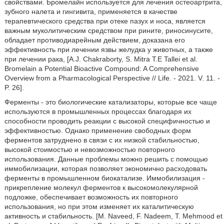
свойствами. Бромелайн используется для лечения остеоартрита,
зубного налета и гингивита, применяется в качестве
терапевтического средства при отеке пазух и носа, является
важным муколитическим средством при рините, риносинусите,
обладает противодиарейным действием, доказана его
эффективность при лечении язвы желудка у животных, а также
при лечении рака, [A.J. Chakraborty, S. Mitra Т.Е Tallei et al.
Bromelain a Potential Bioactive Compound: A Comprehensive
Overview from a Pharmacological Perspective // Life. - 2021. V. 11. -
P. 26].
Ферменты - это биологические катализаторы, которые все чаще
используются в промышленных процессах благодаря их
способности проводить реакции с высокой специфичностью и
эффективностью. Однако применение свободных форм
ферментов затруднено в связи с их низкой стабильностью,
высокой стоимостью и невозможностью повторного
использования. Данные проблемы можно решить с помощью
иммобилизации, которая позволяет экономично расходовать
ферменты в промышленном биокатализе. Иммобилизация -
прикрепление молекул ферментов к высокомолекулярной
подложке, обеспечивает возможность их повторного
использования, но при этом изменяет их каталитическую
активность и стабильность. [М. Naveed, F. Nadeem, Т. Mehmood et