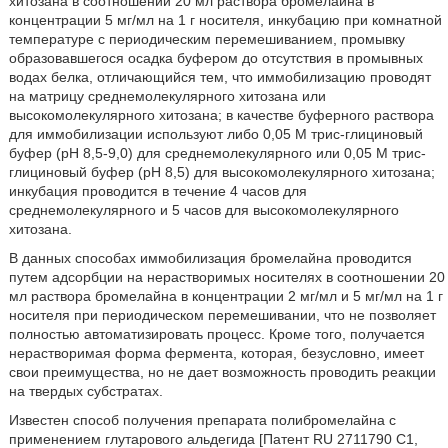
хитозана в соотношении 20 мл раствора бромелайна в
концентрации 5 мг/мл на 1 г носителя, инкубацию при комнатной
температуре с периодическим перемешиванием, промывку
образовавшегося осадка буфером до отсутствия в промывных
водах белка, отличающийся тем, что иммобилизацию проводят
на матрицу среднемолекулярного хитозана или
высокомолекулярного хитозана; в качестве буферного раствора
для иммобилизации используют либо 0,05 М трис-глициновый
буфер (рН 8,5-9,0) для среднемолекулярного или 0,05 М трис-
глициновый буфер (рН 8,5) для высокомолекулярного хитозана;
инкубация проводится в течение 4 часов для
среднемолекулярного и 5 часов для высокомолекулярного
хитозана.
В данных способах иммобилизация бромелайна проводится
путем адсорбции на нерастворимых носителях в соотношении 20
мл раствора бромелайна в концентрации 2 мг/мл и 5 мг/мл на 1 г
носителя при периодическом перемешивании, что не позволяет
полностью автоматизировать процесс. Кроме того, получается
нерастворимая форма фермента, которая, безусловно, имеет
свои преимущества, но не дает возможность проводить реакции
на твердых субстратах.
Известен способ получения препарата полибромелайна с
применением глутарового альдегида [Патент RU 2711790 С1,