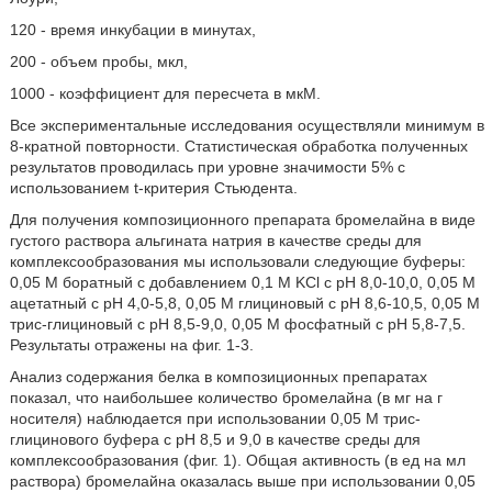
120 - время инкубации в минутах,
200 - объем пробы, мкл,
1000 - коэффициент для пересчета в мкМ.
Все экспериментальные исследования осуществляли минимум в
8-кратной повторности. Статистическая обработка полученных
результатов проводилась при уровне значимости 5% с
использованием t-критерия Стьюдента.
Для получения композиционного препарата бромелайна в виде
густого раствора альгината натрия в качестве среды для
комплексообразования мы использовали следующие буферы:
0,05 М боратный с добавлением 0,1 М KСl с рН 8,0-10,0, 0,05 М
ацетатный с рН 4,0-5,8, 0,05 М глициновый с рН 8,6-10,5, 0,05 М
трис-глициновый с рН 8,5-9,0, 0,05 М фосфатный с рН 5,8-7,5.
Результаты отражены на фиг. 1-3.
Анализ содержания белка в композиционных препаратах
показал, что наибольшее количество бромелайна (в мг на г
носителя) наблюдается при использовании 0,05 М трис-
глицинового буфера с рН 8,5 и 9,0 в качестве среды для
комплексообразования (фиг. 1). Общая активность (в ед на мл
раствора) бромелайна оказалась выше при использовании 0,05