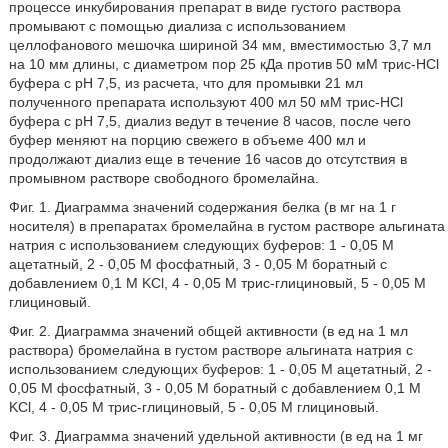
процессе инкубирования препарат в виде густого раствора
промывают с помощью диализа с использованием
целлофанового мешочка шириной 34 мм, вместимостью 3,7 мл
на 10 мм длины, с диаметром пор 25 кДа против 50 мМ трис-HCl
буфера с рН 7,5, из расчета, что для промывки 21 мл
полученного препарата используют 400 мл 50 мМ трис-HCl
буфера с рН 7,5, диализ ведут в течение 8 часов, после чего
буфер меняют на порцию свежего в объеме 400 мл и
продолжают диализ еще в течение 16 часов до отсутствия в
промывном растворе свободного бромелайна.
Фиг. 1. Диаграмма значений содержания белка (в мг на 1 г
носителя) в препаратах бромелайна в густом растворе альгината
натрия с использованием следующих буферов: 1 - 0,05 М
ацетатный, 2 - 0,05 М фосфатный, 3 - 0,05 М боратный с
добавлением 0,1 М KСl, 4 - 0,05 М трис-глициновый, 5 - 0,05 М
глициновый.
Фиг. 2. Диаграмма значений общей активности (в ед на 1 мл
раствора) бромелайна в густом растворе альгината натрия с
использованием следующих буферов: 1 - 0,05 М ацетатный, 2 -
0,05 М фосфатный, 3 - 0,05 М боратный с добавлением 0,1 М
KСl, 4 - 0,05 М трис-глициновый, 5 - 0,05 М глициновый.
Фиг. 3. Диаграмма значений удельной активности (в ед на 1 мг