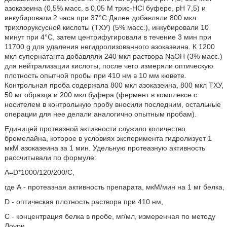
азоказеина (0,5% масс. в 0,05 М трис-HCl буфере, рН 7,5) и
инкубировали 2 часа при 37°С.Далее добавляли 800 мкл
трихлоруксусной кислоты (ТХУ) (5% масс.), инкубировали 10
минут при 4°С, затем центрифугировали в течение 3 мин при
11700 g для удаления негидролизованного азоказеина. К 1200
мкл супернатанта добавляли 240 мкл раствора NaOH (3% масс.)
для нейтрализации кислоты, после чего измеряли оптическую
плотность опытной пробы при 410 нм в 10 мм кювете.
Контрольная проба содержала 800 мкл азоказеина, 800 мкл ТХУ,
50 мг образца и 200 мкл буфера (фермент в комплексе с
носителем в контрольную пробу вносили последним, остальные
операции для нее делали аналогично опытным пробам).
Единицей протеазной активности служило количество
бромелайна, которое в условиях эксперимента гидролизует 1
мкМ азоказеина за 1 мин. Удельную протеазную активность
рассчитывали по формуле:
A=D*1000/120/200/С,
где А - протеазная активность препарата, мкМ/мин на 1 мг белка,
D - оптическая плотность раствора при 410 нм,
С - концентрация белка в пробе, мг/мл, измеренная по методу
Лоури,