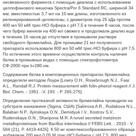
несвязанного фермента с помощью диализа с использованием
целлофанового мешочка Spectra/Por 6 Standard RC, шириной 34
мм, вместимостью 3,7 мл на 10 мм длины, изготовленного из
регенерированной целлюлозы, с диаметром пор 25 кДа против
400 мл 50 мМ трис-HCl буфера с рН 7,5 в течение 8 часов, после
чего буфер меняли на 400 мл свежего и продолжали диализ еще
в течение 16 часов до отсутствия в промывном растворе
свободного бромелайна. Для промывки 21 мл полученного
препарата использовали 800 мл 50 мМ трис-HCl буфера с рН 7,5.
По истечении этого времени осуществляли контроль наличия
белка в промывных водах с помощью спектрофотометра
СФ-2000 при λ=280 нм.
Содержание белка в композиционных препаратах бромелайна
определяли методом Лоури [Lowry О.Н., Rosebrough N.J., Faar
A.L., Randall R.J. Protein measurement with folin-phenol reagent // J.
Biol. Chem. - 1951. -V. 193. - P. 265-275].
Определение протеазной активности бромелайна проводили на
субстрате азоказеине (Sigma, США) [Sabirova A.R., Rudakova N.L.,
Balaban N.P., Ilyinskaya O.N., Demidyuk I.V., Kostrov S.V.,
Rudenskaya G.N., Sharipova M.R. A novel secreted metzincin
rnetalloproteinase from Bacillus intermedius // FEBS Lett. - 2010 - V.
584 (21), P. 4419-4425]. К 50 мг комплексообразованного образца
добавляли 200 мкл 0,05 М трис-HCl буфера с рН 7,5, 800 мкл