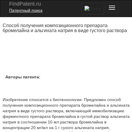
FindPatent.ru
Патентный поиск
Способ получения композиционного препарата
бромелайна и альгината натрия в виде густого раствора
Авторы патента:
Изобретение относится к биотехнологии. Предложен способ
получения композиционного препарата бромелайна и альгината
натрия в виде густого раствора, включающий иммобилизацию
ферментного препарата бромелайна в густой раствор альгината
натрия в соотношении 10 мл раствора бромелайна в
концентрации 20 мг/мл на 1 г сухого альгината натрия,