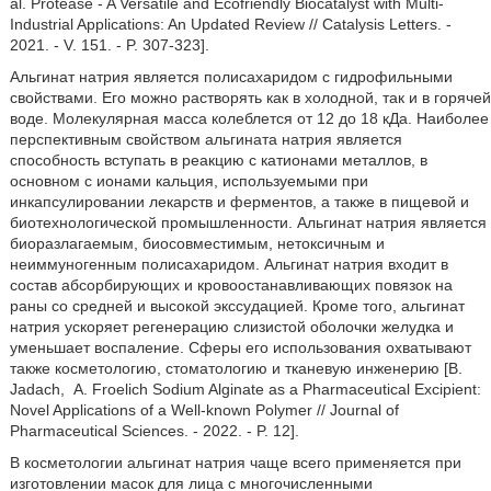
al. Protease - A Versatile and Ecofriendly Biocatalyst with Multi-
Industrial Applications: An Updated Review // Catalysis Letters. -
2021. - V. 151. - P. 307-323].
Альгинат натрия является полисахаридом с гидрофильными
свойствами. Его можно растворять как в холодной, так и в горячей
воде. Молекулярная масса колеблется от 12 до 18 кДа. Наиболее
перспективным свойством альгината натрия является
способность вступать в реакцию с катионами металлов, в
основном с ионами кальция, используемыми при
инкапсулировании лекарств и ферментов, а также в пищевой и
биотехнологической промышленности. Альгинат натрия является
биоразлагаемым, биосовместимым, нетоксичным и
неиммуногенным полисахаридом. Альгинат натрия входит в
состав абсорбирующих и кровоостанавливающих повязок на
раны со средней и высокой экссудацией. Кроме того, альгинат
натрия ускоряет регенерацию слизистой оболочки желудка и
уменьшает воспаление. Сферы его использования охватывают
также косметологию, стоматологию и тканевую инженерию [В.
Jadach,
А. Froelich Sodium Alginate as a Pharmaceutical Excipient:
Novel Applications of a Well-known Polymer // Journal of
Pharmaceutical Sciences. - 2022. - P. 12].
В косметологии альгинат натрия чаще всего применяется при
изготовлении масок для лица с многочисленными