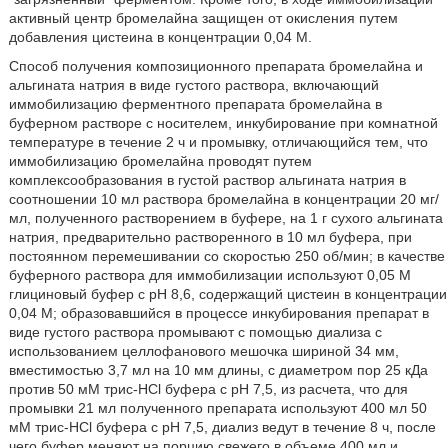
активный центр бромелайна защищен от окисления путем
добавления цистеина в концентрации 0,04 М.
Способ получения композиционного препарата бромелайна и
альгината натрия в виде густого раствора, включающий
иммобилизацию ферментного препарата бромелайна в
буферном растворе с носителем, инкубирование при комнатной
температуре в течение 2 ч и промывку, отличающийся тем, что
иммобилизацию бромелайна проводят путем
комплексообразования в густой раствор альгината натрия в
соотношении 10 мл раствора бромелайна в концентрации 20 мг/
мл, полученного растворением в буфере, на 1 г сухого альгината
натрия, предварительно растворенного в 10 мл буфера, при
постоянном перемешивании со скоростью 250 об/мин; в качестве
буферного раствора для иммобилизации используют 0,05 М
глициновый буфер с рН 8,6, содержащий цистеин в концентрации
0,04 М; образовавшийся в процессе инкубирования препарат в
виде густого раствора промывают с помощью диализа с
использованием целлофанового мешочка шириной 34 мм,
вместимостью 3,7 мл на 10 мм длины, с диаметром пор 25 кДа
против 50 мМ трис-НСl буфера с рН 7,5, из расчета, что для
промывки 21 мл полученного препарата используют 400 мл 50
мМ трис-HCl буфера с рН 7,5, диализ ведут в течение 8 ч, после
чего буфер меняют на порцию свежего в объеме 400 мл и