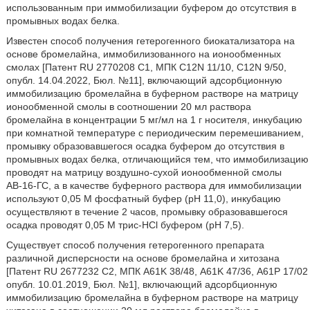
использованным при иммобилизации буфером до отсутствия в
промывных водах белка.
Известен способ получения гетерогенного биокатализатора на
основе бромелайна, иммобилизованного на ионообменных
смолах [Патент RU 2770208 С1, МПК C12N 11/10, C12N 9/50,
опубл. 14.04.2022, Бюл. №11], включающий адсорбционную
иммобилизацию бромелайна в буферном растворе на матрицу
ионообменной смолы в соотношении 20 мл раствора
бромелайна в концентрации 5 мг/мл на 1 г носителя, инкубацию
при комнатной температуре с периодическим перемешиванием,
промывку образовавшегося осадка буфером до отсутствия в
промывных водах белка, отличающийся тем, что иммобилизацию
проводят на матрицу воздушно-сухой ионообменной смолы
АВ-16-ГС, а в качестве буферного раствора для иммобилизации
используют 0,05 М фосфатный буфер (рН 11,0), инкубацию
осуществляют в течение 2 часов, промывку образовавшегося
осадка проводят 0,05 М трис-HCl буфером (рН 7,5).
Существует способ получения гетерогенного препарата
различной дисперсности на основе бромелайна и хитозана
[Патент RU 2677232 С2, МПК А61K 38/48, А61K 47/36, А61Р 17/02
опубл. 10.01.2019, Бюл. №1], включающий адсорбционную
иммобилизацию бромелайна в буферном растворе на матрицу