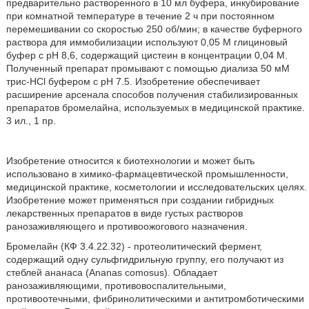
предварительно растворенного в 10 мл буфера, инкубирование
при комнатной температуре в течение 2 ч при постоянном
перемешивании со скоростью 250 об/мин; в качестве буферного
раствора для иммобилизации используют 0,05 М глициновый
буфер с рН 8,6, содержащий цистеин в концентрации 0,04 М.
Полученный препарат промывают с помощью диализа 50 мМ
трис-HCl буфером с рН 7.5. Изобретение обеспечивает
расширение арсенала способов получения стабилизированных
препаратов бромелайна, используемых в медицинской практике.
3 ил., 1 пр.
Изобретение относится к биотехнологии и может быть
использовано в химико-фармацевтической промышленности,
медицинской практике, косметологии и исследовательских целях.
Изобретение может применяться при создании гибридных
лекарственных препаратов в виде густых растворов
ранозаживляющего и противоожогового назначения.
Бромелайн (КФ 3.4.22.32) - протеолитический фермент,
содержащий одну сульфгидрильную группу, его получают из
стеблей ананаса (Ananas comosus). Обладает
ранозаживляющими, противовоспалительными,
противоотечными, фибринолитическими и антитромботическими