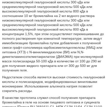
низкомолекулярной гиалуроновой кислоты 300 кДа или
среднемолекулярной гиалуроновой кислоты 500 кДа или
высокомолекулярной гиалуроновой кислоты 800 кДа в
соотношении 10 мг бромелайна на 2 мл водного раствора
низкомолекулярной гиалуроновой кислоты 300 кДа или
среднемолекулярной гиалуроновой кислоты 500 кДа или
высокомолекулярной гиалуроновой кислоты 800 кДа в
концентрации 1,5%, при этом осуществляют перемешивание до
полного растворения при комнатной температуре; затем ведут
иммобилизацию бромелайна путем добавления к полученной
смеси графт-сополимера карбоксиметилцеллюлозы (КМЦ) или
хитозана (ХТЗ) с N-винилимидазолом (ВИ) или N,N-
диметиламиноэтилметакрилатом (ДМАЭМА) при молекулярной
массе полисахарида 50-100 кДа в количестве от 100 до 290 мг
для получения жидкого препарата или от 300 до 500 мг для
получения геля.
Недостатком способа является высокая стоимость гиалуроновой
кислоты и полисахаридов, модифицированных виниловыми
мономерами. Использование альгината натрия позволит
сократить расходы.
В качестве прототипа служил способ получения препарата
бромелайна в геле на основе пищевого хитозана и сукцината
хитозана [Патент RU 2691611 С1, МПК C12N 11/04, C12N 11/10,