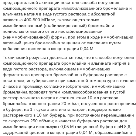
предварительной активации носителя способа получения
композиционного препарата иммобилизованного бромелайна и
альгината натрия в виде густого раствора с абсолютной
вязкостью 400-500 МПа×с, включающего только
иммобилизованный (стабилизированный) бромелайн и
полностью отмытого от его нестабилизированной
(неиммобилизованной) формы, при этом в ходе иммобилизации
активный центр бромелайна защищен от окисления путем
добавления цистеина в концентрации 0,04 М.
Технический результат достигается тем, что в способе получения
композиционного препарата бромелайна и альгината натрия в
виде густого раствора, включающем иммобилизацию
ферментного препарата бромелайна в буферном растворе с
носителем, инкубирование при комнатной температуре в течение
2 часов и промывку, согласно изобретению, иммобилизацию
бромелайна проводят путем комплексообразования в густой
раствор альгината натрия в соотношении 10 мл раствора
бромелайна в концентрации 20 мг/мл, полученного растворением
в буфере, на 1 г сухого альгината натрия, предварительно
растворенного в 10 мл буфера, при постоянном перемешивании
со скоростью 250 об/мин; в качестве буферного раствора для
иммобилизации используют 0,05 М глициновый буфер с рН 8,6,
содержащий цистеин в концентрации 0,04 М; образовавшийся в