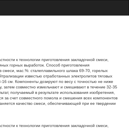
тности к технологии приготовления закладочной смеси,
мных горных выработок. Способ приготовления
 смеси, мас.%: сталеплавильного шлака 69-70, горелых
ейтрализации известью отработанных электролитов тяговых
3-16 см. Компоненты дозируют по весу с точностью не ниже
, затем совместно измельчают и смешивают в течение 32-35
льтат, получаемый в результате использования изобретения,
ся за счет совместного помола и смешения всех компонентов
аняется качество смеси, обеспечивающей при ее твердении
тности к технологии приготовления закладочной смеси,