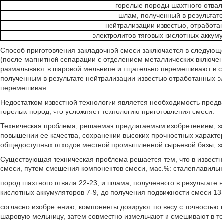
горелые породы шахтного отва
шлам, полученный в результат
нейтрализации известью, отработа
электролитов тяговых кислотных аккум
Способ приготовления закладочной смеси заключается в следующ
(после магнитной сепарации с отделением металлических включени
размалывают в шаровой мельнице и тщательно перемешивают в с
полученным в результате нейтрализации известью отработанных э
перемешивая.
Недостатком известной технологии является необходимость пред
горелых пород, что усложняет технологию приготовления смеси.
Техническая проблема, решаемая предлагаемым изобретением, за
повышении ее качества, сохранении высоких прочностных характе
общедоступных отходов местной промышленной сырьевой базы, 
Существующая техническая проблема решается тем, что в извест
смеси, путем смешения компонентов смеси, мас.%: сталеплавильн
пород шахтного отвала 22-23, и шлама, полученного в результате
кислотных аккумуляторов 7-9, до получения подвижности смеси 13
согласно изобретению, компоненты дозируют по весу с точностью
шаровую мельницу, затем совместно измельчают и смешивают в теч