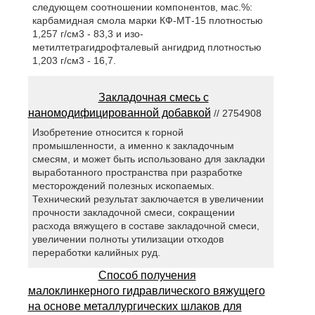
следующем соотношении компонентов, мас.%:
карбамидная смола марки КФ-МТ-15 плотностью
1,257 г/см3 - 83,3 и изо-
метилтетрагидрофталевый ангидрид плотностью
1,203 г/см3 - 16,7.
Закладочная смесь с
наномодифицированной добавкой
// 2754908
Изобретение относится к горной
промышленности, а именно к закладочным
смесям, и может быть использовано для закладки
выработанного пространства при разработке
месторождений полезных ископаемых.
Технический результат заключается в увеличении
прочности закладочной смеси, сокращении
расхода вяжущего в составе закладочной смеси,
увеличении полноты утилизации отходов
переработки калийных руд.
Способ получения
малоклинкерного гидравлического вяжущего
на основе металлургических шлаков для