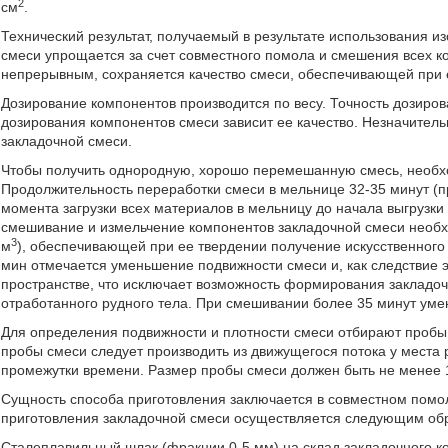
2
см
.
Технический результат, получаемый в результате использования из
смеси упрощается за счет совместного помола и смешения всех к
непрерывным, сохраняется качество смеси, обеспечивающей при 
Дозирование компонентов производится по весу. Точность дозирова
дозирования компонентов смеси зависит ее качество. Незначител
закладочной смеси.
Чтобы получить однородную, хорошо перемешанную смесь, необх
Продолжительность переработки смеси в мельнице 32-35 минут (
момента загрузки всех материалов в мельницу до начала выгрузки 
смешивание и измельчение компонентов закладочной смеси необход
3
м
), обеспечивающей при ее твердении получение искусственног
мин отмечается уменьшение подвижности смеси и, как следствие 
пространстве, что исключает возможность формирования закладо
отработанного рудного тела. При смешивании более 35 минут уме
Для определения подвижности и плотности смеси отбирают пробы.
пробы смеси следует производить из движущегося потока у места р
промежутки времени. Размер пробы смеси должен быть не менее 1
Сущность способа приготовления заключается в совместном помо
приготовления закладочной смеси осуществляется следующим об
Сталеплавильный шлак (фракции 0-5 мм) на склад закладочного к