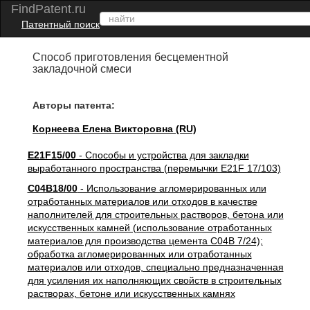
FindPatent.ru
Патентный поиск
Способ приготовления бесцементной
закладочной смеси
Авторы патента:
Корнеева Елена Викторовна (RU)
E21F15/00
- Способы и устройства для закладки
выработанного пространства (перемычки E21F 17/103)
C04B18/00
- Использование агломерированных или
отработанных материалов или отходов в качестве
наполнителей для строительных растворов, бетона или
искусственных камней (использование отработанных
материалов для производства цемента C04B 7/24);
обработка агломерированных или отработанных
материалов или отходов, специально предназначенная
для усиления их наполняющих свойств в строительных
растворах, бетоне или искусственных камнях