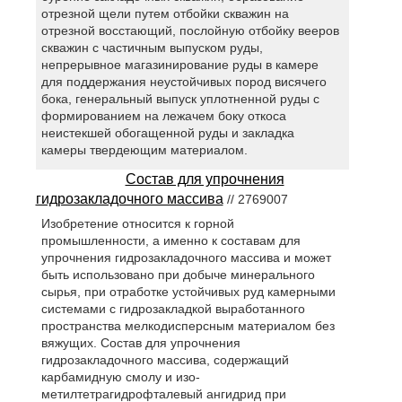
отрезной щели путем отбойки скважин на
отрезной восстающий, послойную отбойку вееров
скважин с частичным выпуском руды,
непрерывное магазинирование руды в камере
для поддержания неустойчивых пород висячего
бока, генеральный выпуск уплотненной руды с
формированием на лежачем боку откоса
неистекшей обогащенной руды и закладка
камеры твердеющим материалом.
Состав для упрочнения
гидрозакладочного массива
// 2769007
Изобретение относится к горной
промышленности, а именно к составам для
упрочнения гидрозакладочного массива и может
быть использовано при добыче минерального
сырья, при отработке устойчивых руд камерными
системами с гидрозакладкой выработанного
пространства мелкодисперсным материалом без
вяжущих. Состав для упрочнения
гидрозакладочного массива, содержащий
карбамидную смолу и изо-
метилтетрагидрофталевый ангидрид при