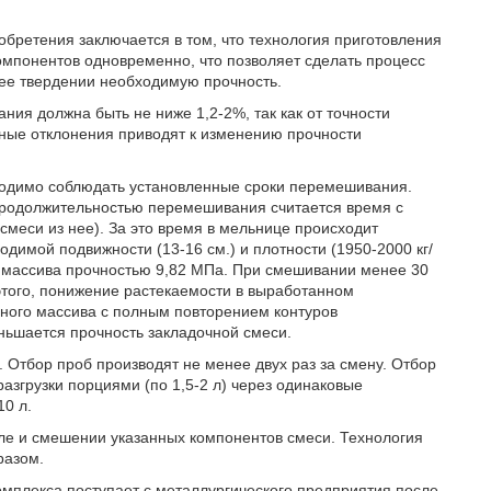
обретения заключается в том, что технология приготовления
омпонентов одновременно, что позволяет сделать процесс
ее твердении необходимую прочность.
ния должна быть не ниже 1,2-2%, так как от точности
ьные отклонения приводят к изменению прочности
одимо соблюдать установленные сроки перемешивания.
продолжительностью перемешивания считается время с
смеси из нее). За это время в мельнице происходит
имой подвижности (13-16 см.) и плотности (1950-2000 кг/
о массива прочностью 9,82 МПа. При смешивании менее 30
этого, понижение растекаемости в выработанном
чного массива с полным повторением контуров
ньшается прочность закладочной смеси.
 Отбор проб производят не менее двух раз за смену. Отбор
азгрузки порциями (по 1,5-2 л) через одинаковые
0 л.
ле и смешении указанных компонентов смеси. Технология
разом.
омплекса поступает с металлургического предприятия после