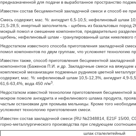
предназначенной для подачи в выработанное пространство подзе
Известен состав бесцементной закладочной смеси и способ ее приг
Смесь содержит, мас. %: ангидрит 6,5-10,5; нефелиновый шлам 10
21,5-28,5; инертный заполнитель - щебень из базальтовых пород 2
мокрый помол и смешение компонентов, предварительно разделен
щебень; нефелиновый шлам - гранулированный шлак никелевого п
Недостатком известного способа приготовления закладочной смес
помол компонентов по двум группам, что усложняет технологию п
Известен также, способ приготовления бесцементной закладочной
компонентов (Баженов П.И. и др. Закладочные смеси на вяжущем 
комплексной механизации подземных рудников цветной металлургии»
содержит, мас. %: нефелиновый шлам 10,5-12,3%, ангидрит 4,9-5
3
61,6-63,4%, вода 450 л/м
.
Недостатком известной технологии приготовления бесцементной 
мокром помоле ангидрита и нефелинового шлама продукта, проявл
частым остановкам для промыва мельницы. Кроме того необходим
усложняет технологию приготовления смеси.
Известен состав закладочной смеси (RU №2348814, E21F 15/00, С04
горно-металлургического производства при следующем соотношени
шлак сталелитейный