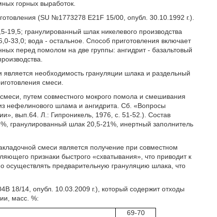
мных горных выработок.
отовления (SU №1773278 E21F 15/00, опубл. 30.10.1992 г.).
,5-19,5; гранулированный шлак никелевого производства
6,0-33,0; вода - остальное. Способ приготовления включает
ных перед помолом на две группы: ангидрит - базальтовый
роизводства.
и является необходимость грануляции шлака и раздельный
риготовления смеси.
 смеси, путем совместного мокрого помола и смешивания
из нефелинового шлама и ангидрита. Сб. «Вопросы
, вып.64. Л.: Гипроникель, 1976, с. 51-52.). Состав
,5%, гранулированный шлак 20,5-21%, инертный заполнитель
закладочной смеси является получение при совместном
яющего признаки быстрого «схватывания», что приводит к
о осуществлять предварительную грануляцию шлака, что
В 18/14, опубл. 10.03.2009 г.), который содержит отходы
и, масс. %:
69-70