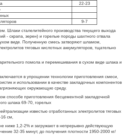
ла
22-23
е
нных
уляторов
9-7
ем. Шлаки сталелитейного производства текущего выхода
й - скрапа, зерен) и горелые породы шахтного отвала
ухом виде. Полученную смесь затворяют шламом,
лектролитов тяговых кислотных аккумуляторов, тщательно
варительного помола и перемешивания в сухом виде шлака и
ключается в упрощении технологии приготовления смеси,
ристик и использовании в качестве закладочных компонентов
загрязняющих окружающую среду.
ном способе приготовления бесцементной закладочной
ого шлака 69-70, горелых
 нейтрализации известью отработанных электролитов тяговых
-16 см,
 не ниже 1,2-2% и загружают в непрерывно действующую
ение 32-35 минут, до получения плотности 1950-2000 кг/