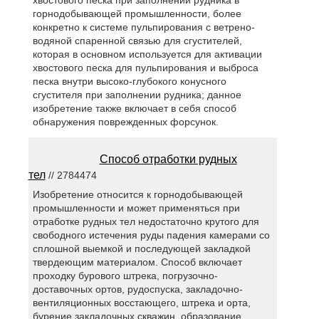
горнодобывающей промышленности, более
конкретно к системе пульпирования с ветрено-
водяной спаренной связью для сгустителей,
которая в основном используется для активации
хвостового песка для пульпирования и выброса
песка внутри высоко-глубокого конусного
сгустителя при заполнении рудника; данное
изобретение также включает в себя способ
обнаружения поврежденных форсунок.
Способ отработки рудных
тел
// 2784474
Изобретение относится к горнодобывающей
промышленности и может применяться при
отработке рудных тел недостаточно крутого для
свободного истечения руды падения камерами со
сплошной выемкой и последующей закладкой
твердеющим материалом. Способ включает
проходку бурового штрека, погрузочно-
доставочных ортов, рудоспуска, закладочно-
вентиляционных восстающего, штрека и орта,
бурение закладочных скважин, образование