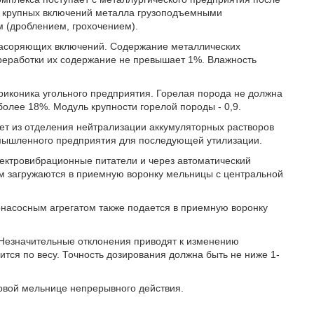
ии крупных включений металла грузоподъемными
 (дроблением, грохочением).
 засоряющих включений. Содержание металлических
ереработки их содержание не превышает 1%. Влажность
рриконика угольного предприятия. Горелая порода не должна
олее 18%. Модуль крупности горелой породы - 0,9.
ет из отделения нейтрализации аккумуляторных растворов
ромышленного предприятия для последующей утилизации.
лектровибрационные питатели и через автоматический
ям загружаются в приемную воронку мельницы с центральной
онасосным агрегатом также подается в приемную воронку
. Незначительные отклонения приводят к изменению
тся по весу. Точность дозирования должна быть не ниже 1-
овой мельнице непрерывного действия.