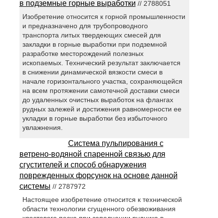
в подземные горные выработки
// 2788051
Изобретение относится к горной промышленности
и предназначено для трубопроводного
транспорта литых твердеющих смесей для
закладки в горные выработки при подземной
разработке месторождений полезных
ископаемых. Технический результат заключается
в снижении динамической вязкости смеси в
начале горизонтального участка, сохраняющейся
на всем протяжении самотечной доставки смеси
до удаленных очистных выработок на флангах
рудных залежей и достижения равномерности ее
укладки в горные выработки без избыточного
увлажнения.
Система пульпирования с
ветрено-водяной спаренной связью для
сгустителей и способ обнаружения
поврежденных форсунок на основе данной
системы
// 2787972
Настоящее изобретение относится к технической
области технологии сгущенного обезвоживания
хвостового песка при заполнении рудника в