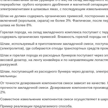
переработки: грубого копрового дробления и магнитной сепарац
электромагнитами в шлаковых ямах, с последующим измельчением
Шлак не должен содержать органических примесей, посторонних
включений (корольков, скрапа) не более 3%. Фактически, после п
шлака не более 8%.
Горелая порода, на склад закладочного комплекса поступает с те
содержать органических примесей. Влажность горелой породы не б
Шлам, используемый в приготовлении закладочной смеси, поступа
(электролитов), где собираются отходы транспортных средств п
Шлак и горелая порода из расходных бункеров поступают через э
весовой дозатор, на ленту конвейера и по направляющим лопаст
разгрузкой.
Шлам, поступающий из расходного бункера через дозатор, электр
мельницы.
От точности дозирования компонентов смеси зависит ее качество
прочности закладочной смеси. Дозирование компонентов производи
2%.
Совместное измельчение компонентов смеси осуществляют в шар
Пример реализации предлагаемого способа.