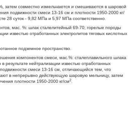
2%, затем совместно измельчаются и смешиваются в шаровой
ения подвижности смеси 13-16 см и плотности 1950-2000 кг/
те 28 суток - 9,82 МПа и 5,97 МПа соответственно.
ов, мас. %: шлак сталелитейный 69-70; горелые породы
ации известью отработанных электролитов тяговых кислотных
отанное подземное пространство.
ешения компонентов смеси, мас.%: сталеплавильного шлака
о в результате нейтрализации известью отработанных
я подвижности смеси 13-16 см, отличающийся тем, что
ужают в непрерывно действующую шаровую мельницу, затем
2
чения плотности 1950-2000 кг/см
.