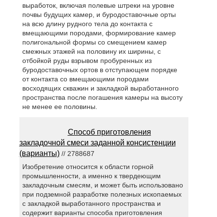
выработок, включая полевые штреки на уровне
почвы будущих камер, и буродоставочные орты
на всю длину рудного тела до контакта с
вмещающими породами, формирование камер
полигональной формы со смещением камер
смежных этажей на половину их ширины, с
отбойкой руды взрывом пробуренных из
буродоставочных ортов в отступающем порядке
от контакта со вмещающими породами
восходящих скважин и закладкой выработанного
пространства после погашения камеры на высоту
не менее ее половины.
Способ приготовления
закладочной смеси заданной консистенции
(варианты)
// 2788687
Изобретение относится к области горной
промышленности, а именно к твердеющим
закладочным смесям, и может быть использовано
при подземной разработке полезных ископаемых
с закладкой выработанного пространства и
содержит варианты способа приготовления