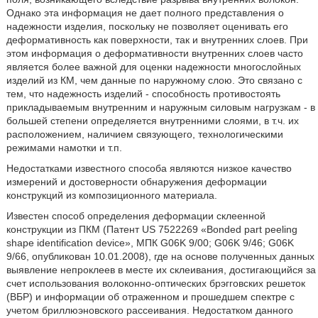
Однако эта информация не дает полного представления о
надежности изделия, поскольку не позволяет оценивать его
деформативность как поверхности, так и внутренних слоев. При
этом информация о деформативности внутренних слоев часто
является более важной для оценки надежности многослойных
изделий из КМ, чем данные по наружному слою. Это связано с
тем, что надежность изделий - способность противостоять
прикладываемым внутренним и наружным силовым нагрузкам - в
большей степени определяется внутренними слоями, в т.ч. их
расположением, наличием связующего, технологическими
режимами намотки и т.п.
Недостатками известного способа являются низкое качество
измерений и достоверности обнаружения деформации
конструкций из композиционного материала.
Известен способ определения деформации склеенной
конструкции из ПКМ (Патент US 7522269 «Bonded part peeling
shape identification device», МПК G06K 9/00; G06K 9/46; G06K
9/66, опубликован 10.01.2008), где на основе полученных данных
выявление непроклеев в месте их склеивания, достигающийся за
счет использования волоконно-оптических брэгговских решеток
(ВБР) и информации об отраженном и прошедшем спектре с
учетом бриллюэновского рассеивания. Недостатком данного