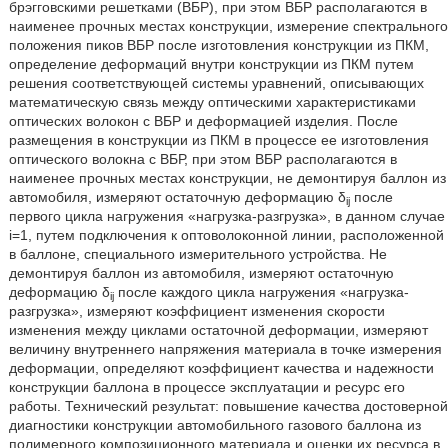
брэгговскими решетками (ВБР), при этом ВБР располагаются в
наименее прочных местах конструкции, измерение спектрального
положения пиков ВБР после изготовления конструкции из ПКМ,
определение деформаций внутри конструкции из ПКМ путем
решения соответствующей системы уравнений, описывающих
математическую связь между оптическими характеристиками
оптических волокон с ВБР и деформацией изделия. После
размещения в конструкции из ПКМ в процессе ее изготовления
оптического волокна с ВБР, при этом ВБР располагаются в
наименее прочных местах конструкции, не демонтируя баллон из
автомобиля, измеряют остаточную деформацию δ
после
ij
первого цикла нагружения «нагрузка-разгрузка», в данном случае
i=1, путем подключения к оптоволоконной линии, расположенной
в баллоне, специального измерительного устройства. Не
демонтируя баллон из автомобиля, измеряют остаточную
деформацию δ
после каждого цикла нагружения «нагрузка-
ij
разгрузка», измеряют коэффициент изменения скорости
изменения между циклами остаточной деформации, измеряют
величину внутреннего напряжения материала в точке измерения
деформации, определяют коэффициент качества и надежности
конструкции баллона в процессе эксплуатации и ресурс его
работы. Технический результат: повышение качества достоверной
диагностики конструкции автомобильного газового баллона из
полимерного композиционного материала и оценки их ресурса в