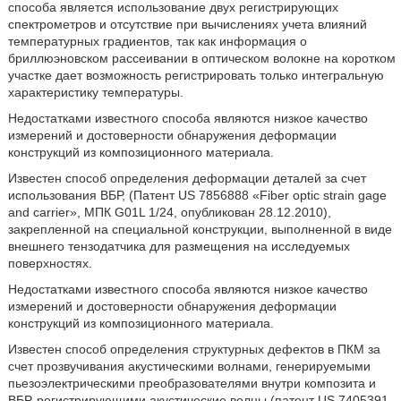
способа является использование двух регистрирующих
спектрометров и отсутствие при вычислениях учета влияний
температурных градиентов, так как информация о
бриллюэновском рассеивании в оптическом волокне на коротком
участке дает возможность регистрировать только интегральную
характеристику температуры.
Недостатками известного способа являются низкое качество
измерений и достоверности обнаружения деформации
конструкций из композиционного материала.
Известен способ определения деформации деталей за счет
использования ВБР, (Патент US 7856888 «Fiber optic strain gage
and carrier», МПК G01L 1/24, опубликован 28.12.2010),
закрепленной на специальной конструкции, выполненной в виде
внешнего тензодатчика для размещения на исследуемых
поверхностях.
Недостатками известного способа являются низкое качество
измерений и достоверности обнаружения деформации
конструкций из композиционного материала.
Известен способ определения структурных дефектов в ПКМ за
счет прозвучивания акустическими волнами, генерируемыми
пьезоэлектрическими преобразователями внутри композита и
ВБР, регистрирующими акустические волны (патент US 7405391