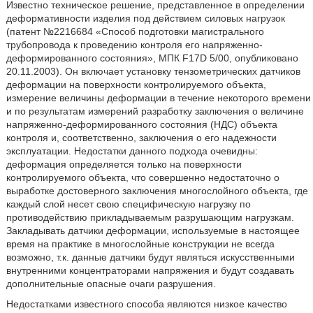
Известно техническое решение, представленное в определении
деформативности изделия под действием силовых нагрузок
(патент №2216684 «Способ подготовки магистрального
трубопровода к проведению контроля его напряженно-
деформированного состояния», МПК F17D 5/00, опубликовано
20.11.2003). Он включает установку тензометрических датчиков
деформации на поверхности контролируемого объекта,
измерение величины деформации в течение некоторого времени
и по результатам измерений разработку заключения о величине
напряженно-деформированного состояния (НДС) объекта
контроля и, соответственно, заключения о его надежности
эксплуатации. Недостатки данного подхода очевидны:
деформация определяется только на поверхности
контролируемого объекта, что совершенно недостаточно о
выработке достоверного заключения многослойного объекта, где
каждый слой несет свою специфическую нагрузку по
противодействию прикладываемым разрушающим нагрузкам.
Закладывать датчики деформации, используемые в настоящее
время на практике в многослойные конструкции не всегда
возможно, т.к. данные датчики будут являться искусственными
внутренними концентраторами напряжения и будут создавать
дополнительные опасные очаги разрушения.
Недостатками известного способа являются низкое качество