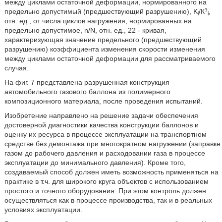
между циклами остаточной деформации, нормированного на
э
предельно допустимый (предшествующий разрушению), K
/К
,
i
i
отн. ед., от числа циклов нагружения, нормированных на
предельно допустимое, n/N, отн. ед., 22 - кривая,
характеризующая значение предельного (предшествующий
разрушению) коэффициента изменения скорости изменения
между циклами остаточной деформации для рассматриваемого
случая.
На фиг. 7 представлена разрушенная конструкция
автомобильного газового баллона из полимерного
композиционного материала, после проведения испытаний.
Изобретение направлено на решение задачи обеспечения
достоверной диагностики качества конструкции баллонов и
оценку их ресурса в процессе эксплуатации на транспортном
средстве без демонтажа при многократном нагружении (заправке
газом до рабочего давления и расходовании газа в процессе
эксплуатации до минимального давления). Кроме того,
создаваемый способ должен иметь возможность применяться на
практике в т.ч. для широкого круга объектов с использованием
простого и точного оборудования. При этом контроль должен
осуществляться как в процессе производства, так и в реальных
условиях эксплуатации.