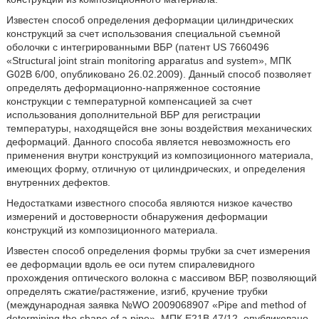
Известен способ определения деформации цилиндрических
конструкций за счет использования специальной съемной
оболочки с интегрированными ВБР (патент US 7660496
«Structural joint strain monitoring apparatus and system», МПК
G02B 6/00, опубликовано 26.02.2009). Данный способ позволяет
определять деформационно-напряженное состояние
конструкции с температурной компенсацией за счет
использования дополнительной ВБР для регистрации
температуры, находящейся вне зоны воздействия механических
деформаций. Данного способа является невозможность его
применения внутри конструкций из композиционного материала,
имеющих форму, отличную от цилиндрических, и определения
внутренних дефектов.
Недостатками известного способа являются низкое качество
измерений и достоверности обнаружения деформации
конструкций из композиционного материала.
Известен способ определения формы трубки за счет измерения
ее деформации вдоль ее оси путем спиралевидного
прохождения оптического волокна с массивом ВБР, позволяющий
определять сжатие/растяжение, изгиб, кручение трубки
(международная заявка №WO 2009068907 «Pipe and method of
determining the shape of a pipe», МПК E21B 47/12, опубликовано