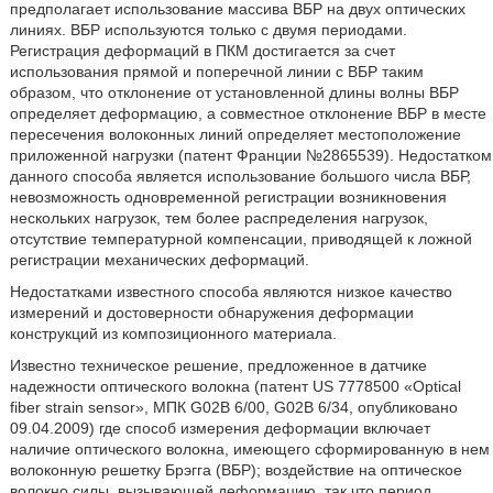
предполагает использование массива ВБР на двух оптических
линиях. ВБР используются только с двумя периодами.
Регистрация деформаций в ПКМ достигается за счет
использования прямой и поперечной линии с ВБР таким
образом, что отклонение от установленной длины волны ВБР
определяет деформацию, а совместное отклонение ВБР в месте
пересечения волоконных линий определяет местоположение
приложенной нагрузки (патент Франции №2865539). Недостатком
данного способа является использование большого числа ВБР,
невозможность одновременной регистрации возникновения
нескольких нагрузок, тем более распределения нагрузок,
отсутствие температурной компенсации, приводящей к ложной
регистрации механических деформаций.
Недостатками известного способа являются низкое качество
измерений и достоверности обнаружения деформации
конструкций из композиционного материала.
Известно техническое решение, предложенное в датчике
надежности оптического волокна (патент US 7778500 «Optical
fiber strain sensor», МПК G02B 6/00, G02B 6/34, опубликовано
09.04.2009) где способ измерения деформации включает
наличие оптического волокна, имеющего сформированную в нем
волоконную решетку Брэгга (ВБР); воздействие на оптическое
волокно силы, вызывающей деформацию, так что период