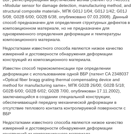
«Modular sensor for damage detection, manufacturing method, and
structural composite material», МПК G01J 1/04; G01J 1/42; G01J
5/08; G02B 6/00; G02B 6/38, опубликовано 07.03.2008). Данный
способ предназначен для определения структурных дефектов в
композиционном материале, но не предназначен для
одновременного определения деформации и температуры
композиционного материала.
Недостатками известного способа являются низкое качество
измерений и достоверности обнаружения деформации
конструкций из композиционного материала.
Известен способ термокомпенсации при определении
деформации с использованием одной ВБР (патент СА 2348037
«Optical fiber bragg grating thermal compensating device and
method for manufacturing same», МПК G02B 26/00; G02B 5/18;
G02B 6/00; G02B 6/02; G02B 7/00, опубликован 17.11.2002),
заключающийся в создании специальной конструкции,
обеспечивающей передачу механической деформации в
отсутствие теплового контакта контролируемой поверхности с
ВБР
Недостатками известного способа являются низкое качество
измерений и достоверности обнаружения деформации
конструкций из композиционного материала.