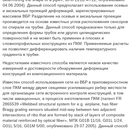
04.06.2004). Данный способ предполагает использование осевых
и аксиальных проекций деформаций, зарегистрированных
массивом ВБР. Разделение на осевые и аксиальные проекции
производится на основе известных углов расположения сенсоров
по спирали на трубке. Данный способ предназначен только для
определения формы трубок или других цилиндрических
поверхностей и не может быть применен в плоских и
сложнопрофильных конструкциях из ПКМ. Применяемые расчеты
не позволяют дифференцировать наличие температурного
градиента в трубке.
Недостатками известного способа являются низкое качество
измерений и достоверности обнаружения деформации
конструкций из композиционного материала.
Известен способ использования сети из ВБР в приповерхностном
слое ПКМ между двумя секциями усиливающих ребер жесткости
для организации сети встроенного контроля конструкций, в том
числе авиационных, в процессе изготовления ПКМ (патент FR
2865539 «Webbed structural system for e.g. airplane, has fiber
Bragg grating sensors situated mid-way between two adjacent
intersections of ribs that are formed by stack of layers of composite
material reinforced by optical fiber», МПК G01B 11/16; G01L 1/24;
G01L 5/16; G01M 5/00; опубликовано 29.07.2005). Данный способ