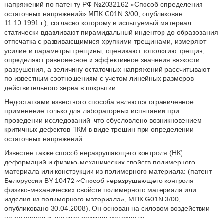
напряжений по патенту РФ №2032162 «Способ определения
остаточных напряжений» МПК G01N 3/00, опубликован
11.10.1991 г.), согласно которому в испытуемый материал
статически вдавливают пирамидальный индентор до образования
отпечатка с развивающимися хрупкими трещинами, измеряют
усилие и параметры трещины, оценивают топологию трещин,
определяют равновесное и эффективное значения вязкости
разрушения, а величину остаточных напряжений рассчитывают
по известным соотношениям с учетом линейных размеров
действительного зерна в покрытии.
Недостатками известного способа являются ограниченное
применение только для лабораторных испытаний при
проведении исследований, что обусловлено возникновением
критичных дефектов ПКМ в виде трещин при определении
остаточных напряжений.
Известен также способ неразрушающего контроля (НК)
деформаций и физико-механических свойств полимерного
материала или конструкции из полимерного материала: (патент
Белоруссии BY 10472 «Способ неразрушающего контроля
физико-механических свойств полимерного материала или
изделия из полимерного материала», МПК G01N 3/00,
опубликовано 30.04.2008). Он основан на силовом воздействии
на материал и анализе реакции материала.