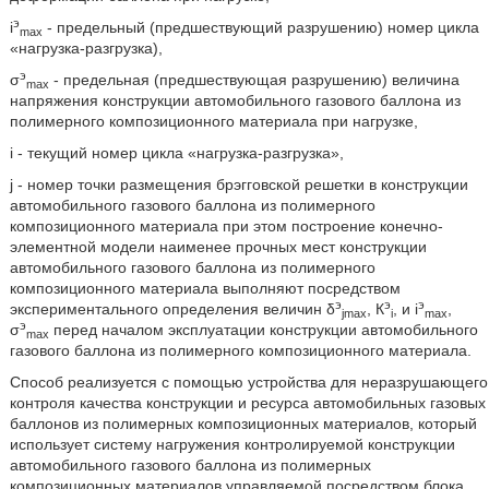
э
i
- предельный (предшествующий разрушению) номер цикла
max
«нагрузка-разгрузка),
э
σ
- предельная (предшествующая разрушению) величина
max
напряжения конструкции автомобильного газового баллона из
полимерного композиционного материала при нагрузке,
i - текущий номер цикла «нагрузка-разгрузка»,
j - номер точки размещения брэгговской решетки в конструкции
автомобильного газового баллона из полимерного
композиционного материала при этом построение конечно-
элементной модели наименее прочных мест конструкции
автомобильного газового баллона из полимерного
композиционного материала выполняют посредством
э
э
э
экспериментального определения величин δ
, К
, и i
,
jmax
i
max
э
σ
перед началом эксплуатации конструкции автомобильного
max
газового баллона из полимерного композиционного материала.
Способ реализуется с помощью устройства для неразрушающего
контроля качества конструкции и ресурса автомобильных газовых
баллонов из полимерных композиционных материалов, который
использует систему нагружения контролируемой конструкции
автомобильного газового баллона из полимерных
композиционных материалов управляемой посредством блока