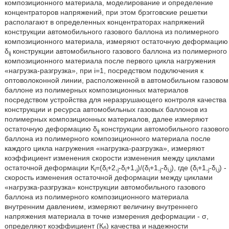
композиционного материала, моделирование и определение
концентраторов напряжений, при этом брэгговские решетки
располагают в определенных концентраторах напряжений
конструкции автомобильного газового баллона из полимерного
композиционного материала, измеряют остаточную деформацию
δ
конструкции автомобильного газового баллона из полимерного
ij
композиционного материала после первого цикла нагружения
«нагрузка-разгрузка», при i=1, посредством подключения к
оптоволоконной линии, расположенной в автомобильном газовом
баллоне из полимерных композиционных материалов
посредством устройства для неразрушающего контроля качества
конструкции и ресурса автомобильных газовых баллонов из
полимерных композиционных материалов, далее измеряют
остаточную деформацию δ
конструкции автомобильного газового
ij
баллона из полимерного композиционного материала после
каждого цикла нагружения «нагрузка-разгрузка», измеряют
коэффициент изменения скорости изменения между циклами
остаточной деформации К
=(δ
+2,
-δ
+1,
)/(δ
+1,
-δ
), где (δ
+1,
-δ
) -
i
i
j
i
j
i
j
i,j
i
j
i,j
скорость изменения остаточной деформации между циклами
«нагрузка-разгрузка» конструкции автомобильного газового
баллона из полимерного композиционного материала
внутренним давлением, измеряют величину внутреннего
напряжения материала в точке измерения деформации - σ,
определяют коэффициент (К
) качества и надежности
б