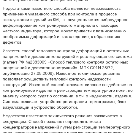
Недостатками известного способа являются невозможность
применения указанного способа при контроле в процессе
эксплуатации изделий из КМ, т.к. осуществляется виброударное
деформирование контролируемого материала с помощью
жесткого индентора, которое может привести к возникновению
необратимых деформаций и, как следствие, к образованию
дефектов.
Известен способ теплового контроля деформаций и остаточных
напряжений и дефектов конструкций и реализующая его система
(патент РФ №2383009 «Способ теплового контроля остаточных
напряжений и дефектов конструкций», МПК G01N 25/72,
опубликовано 27.05.2009). Известное техническое решение
позволяет осуществить тепловой контроль надежности
конструкций. Известный способ включает силовое воздействие на
контролируемое изделий и регистрацию температурного поля, по
анализу которого судят о состоянии, в т.ч. о надежности, изделия.
Система включает устройство регистрации термограммы, блок
визуализации и устройство обработки.
Недостаток известного технического решения заключается в
следующем. Способ позволяет определять места
концентраторов напряжений путем регистрации температурного
поля, возникающего вследствие разрыва внутренних волокон.