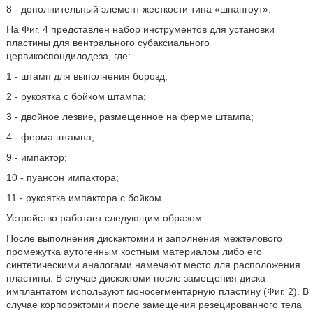
8 - дополнительный элемент жесткости типа «шпангоут».
На Фиг. 4 представлен набор инструментов для установки
пластины для вентрального субаксиального
цервикоспондилодеза, где:
1 - штамп для выполнения борозд;
2 - рукоятка с бойком штампа;
3 - двойное лезвие, размещенное на ферме штампа;
4 - ферма штампа;
9 - импактор;
10 - пуансон импактора;
11 - рукоятка импактора с бойком.
Устройство работает следующим образом:
После выполнения дискэктомии и заполнения межтелового
промежутка аутогенным костным материалом либо его
синтетическими аналогами намечают место для расположения
пластины. В случае дискэктоми после замещения диска
имплантатом используют моносегментарную пластину (Фиг. 2). В
случае корпорэктомии после замещения резецированного тела