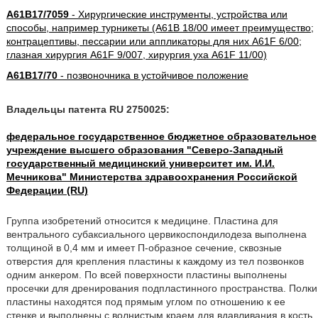
A61B17/7059
- Хирургические инструменты, устройства или
способы, например турникеты (A61B 18/00 имеет преимущество;
контрацептивы, пессарии или аппликаторы для них A61F 6/00;
глазная хирургия A61F 9/007, хирургия уха A61F 11/00)
A61B17/70
- позвоночника в устойчивое положение
Владельцы патента RU 2750025:
федеральное государственное бюджетное образовательное
учреждение высшего образования "Северо-Западный
государственный медицинский университет им. И.И.
Мечникова" Министерства здравоохранения Российской
Федерации (RU)
Группа изобретений относится к медицине. Пластина для
вентрального субаксиального цервикоспондилодеза выполнена
толщиной в 0,4 мм и имеет П-образное сечение, сквозные
отверстия для крепления пластины к каждому из тел позвонков
одним анкером. По всей поверхности пластины выполнены
просечки для дренирования подпластинного пространства. Полки
пластины находятся под прямым углом по отношению к ее
стенке и выполнены с волнистым краем для вдавливания в кость.