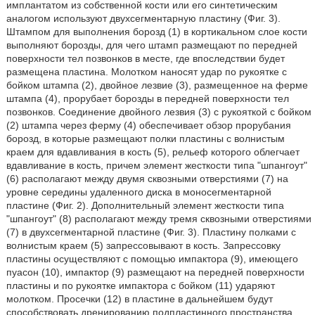
имплантатом из собственной кости или его синтетическим
аналогом используют двухсегментарную пластину (Фиг. 3).
Штампом для выполнения борозд (1) в кортикальном слое кости
выполняют борозды, для чего штамп размещают по передней
поверхности тел позвонков в месте, где впоследствии будет
размещена пластина. Молотком наносят удар по рукоятке с
бойком штампа (2), двойное лезвие (3), размещенное на ферме
штампа (4), прорубает борозды в передней поверхности тел
позвонков. Соединение двойного лезвия (3) с рукояткой с бойком
(2) штампа через ферму (4) обеспечивает обзор прорубания
борозд, в которые размещают полки пластины с волнистым
краем для вдавливания в кость (5), рельеф которого облегчает
вдавливание в кость, причем элемент жесткости типа "шпангоут"
(6) располагают между двумя сквозными отверстиями (7) на
уровне середины удаленного диска в моносегментарной
пластине (Фиг. 2). Дополнительный элемент жесткости типа
"шпангоут" (8) располагают между тремя сквозными отверстиями
(7) в двухсегментарной пластине (Фиг. 3). Пластину полками с
волнистым краем (5) запрессовывают в кость. Запрессовку
пластины осуществляют с помощью импактора (9), имеющего
пуасон (10), импактор (9) размещают на передней поверхности
пластины и по рукоятке импактора с бойком (11) ударяют
молотком. Просечки (12) в пластине в дальнейшем будут
способствовать дренированию подпластинного пространства.