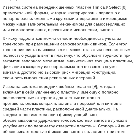
Известна система передних шейных пластин Trinica® Select [8]
прямоугольной формы, которые контурированы лордозно с
попарно расположенными круглыми отверстиям и имеющимся
между ними запирательным механизмом для самосверлящих
или самонарезающих, в различном исполнении, винтов.
К числу недостатков можно отнести необходимость учета их
траектории при размещении самосверлящих винтов. Если угол
траектории винта слишком велик, может оказаться невозможным
полностью усадить винт в пластину, что обусловит трудности при
закрытии запорного механизма, значительная толщина пластины,
фиксация к каждому из сопрягаемых тел позвонков двумя
винтами, достаточно высокий риск миграции конструкции,
сложность выполнения ревизионных операций.
Известна система передних шейных пластин [9], которая
включает в себя удлиненную пластину, имеющую попарно
расположенные отверстия для костных винтов на
противоположных концах пластины и прорезей для винтов в
средней части пластины, расположенной диагонально. На
каждом конце имеется один фиксирующий винт,
обеспечивающий удержание головок костных винтов в лунках в
углублениях по периметру отверстий пластины. Стопорный винт
обеспечивает жесткую фиксацию винтов к пластине, при этом