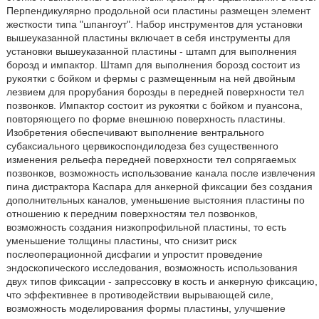
Перпендикулярно продольной оси пластины размещен элемент
жесткости типа "шпангоут". Набор инструментов для установки
вышеуказанной пластины включает в себя инструменты для
установки вышеуказанной пластины - штамп для выполнения
борозд и импактор. Штамп для выполнения борозд состоит из
рукоятки с бойком и фермы с размещенным на ней двойным
лезвием для прорубания борозды в передней поверхности тел
позвонков. Импактор состоит из рукоятки с бойком и пуансона,
повторяющего по форме внешнюю поверхность пластины.
Изобретения обеспечивают выполнение вентрального
субаксиального цервикоспондилодеза без существенного
изменения рельефа передней поверхности тел сопрягаемых
позвонков, возможность использование канала после извлечения
пина дистрактора Каспара для анкерной фиксации без создания
дополнительных каналов, уменьшение выстояния пластины по
отношению к передним поверхностям тел позвонков,
возможность создания низкопрофильной пластины, то есть
уменьшение толщины пластины, что снизит риск
послеоперационной дисфагии и упростит проведение
эндоскопического исследования, возможность использования
двух типов фиксации - запрессовку в кость и анкерную фиксацию,
что эффективнее в противодействии вырывающей силе,
возможность моделирования формы пластины, улучшение