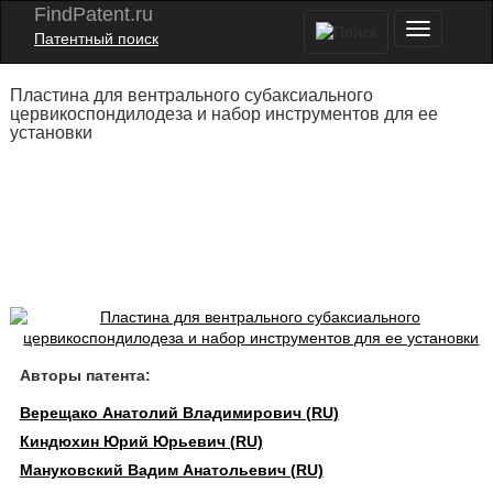
FindPatent.ru
Патентный поиск
Пластина для вентрального субаксиального
цервикоспондилодеза и набор инструментов для ее
установки
Авторы патента:
Верещако Анатолий Владимирович (RU)
Киндюхин Юрий Юрьевич (RU)
Мануковский Вадим Анатольевич (RU)