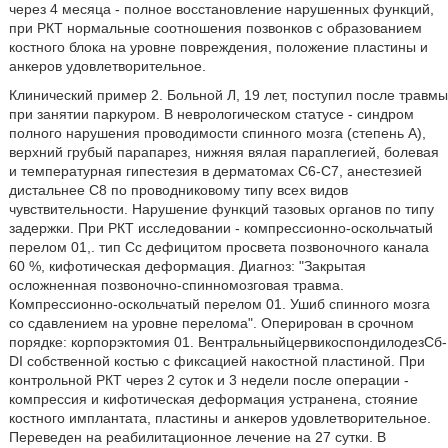
через 4 месяца - полное восстановление нарушенных функций,
при РКТ нормальные соотношения позвонков с образованием
костного блока на уровне повреждения, положение пластины и
анкеров удовлетворительное.
Клинический пример 2. Больной Л, 19 лет, поступил после травмы
при занятии паркуром. В неврологическом статусе - синдром
полного нарушения проводимости спинного мозга (степень А),
верхний грубый парапарез, нижняя вялая параплегией, болевая
и температурная гипестезия в дерматомах С6-С7, анестезией
дистальнее С8 по проводниковому типу всех видов
чувствительности. Нарушение функций тазовых органов по типу
задержки. При РКТ исследовании - компрессионно-оскольчатый
перелом 01,. тип Сс дефицитом просвета позвоночного канала
60 %, кифотическая деформация. Диагноз: "Закрытая
осложненная позвоночно-спинномозговая травма.
Компрессионно-оскольчатый перелом 01. Ушиб спинного мозга
со сдавлением на уровне перелома". Оперирован в срочном
порядке: корпорэктомия 01. ВентральныйцервикоспондилодезСб-
DI собственной костью с фиксацией накостной пластиной. При
контрольной РКТ через 2 суток и 3 недели после операции -
компрессия и кифотическая деформация устранена, стояние
костного имплантата, пластины и анкеров удовлетворительное.
Переведен на реабилитационное лечение на 27 сутки. В