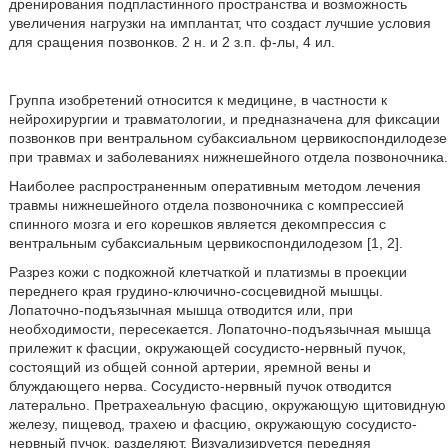
дренирования подпластинного пространства и возможность
увеличения нагрузки на имплантат, что создаст лучшие условия
для сращения позвонков. 2 н. и 2 з.п. ф-лы, 4 ил.
Группа изобретений относится к медицине, в частности к
нейрохирургии и травматологии, и предназначена для фиксации
позвонков при вентральном субаксиальном цервикоспондилодезе
при травмах и заболеваниях нижнешейного отдела позвоночника.
Наиболее распространенным оперативным методом лечения
травмы нижнешейного отдела позвоночника с компрессией
спинного мозга и его корешков является декомпрессия с
вентральным субаксиальным цервикоспондилодезом [1, 2].
Разрез кожи с подкожной клетчаткой и платизмы в проекции
переднего края грудино-ключично-сосцевидной мышцы.
Лопаточно-подъязычная мышца отводится или, при
необходимости, пересекается. Лопаточно-подъязычная мышца
прилежит к фасции, окружающей сосудисто-нервный пучок,
состоящий из общей сонной артерии, яремной вены и
блуждающего нерва. Сосудисто-нервный пучок отводится
латерально. Претрахеальную фасцию, окружающую щитовидную
железу, пищевод, трахею и фасцию, окружающую сосудисто-
нервный пучок, разделяют. Визуализируется передняя