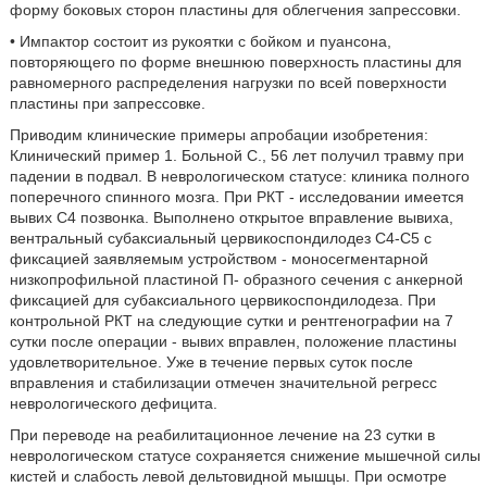
форму боковых сторон пластины для облегчения запрессовки.
• Импактор состоит из рукоятки с бойком и пуансона,
повторяющего по форме внешнюю поверхность пластины для
равномерного распределения нагрузки по всей поверхности
пластины при запрессовке.
Приводим клинические примеры апробации изобретения:
Клинический пример 1. Больной С., 56 лет получил травму при
падении в подвал. В неврологическом статусе: клиника полного
поперечного спинного мозга. При РКТ - исследовании имеется
вывих С4 позвонка. Выполнено открытое вправление вывиха,
вентральный субаксиальный цервикоспондилодез С4-С5 с
фиксацией заявляемым устройством - моносегментарной
низкопрофильной пластиной П- образного сечения с анкерной
фиксацией для субаксиального цервикоспондилодеза. При
контрольной РКТ на следующие сутки и рентгенографии на 7
сутки после операции - вывих вправлен, положение пластины
удовлетворительное. Уже в течение первых суток после
вправления и стабилизации отмечен значительной регресс
неврологического дефицита.
При переводе на реабилитационное лечение на 23 сутки в
неврологическом статусе сохраняется снижение мышечной силы
кистей и слабость левой дельтовидной мышцы. При осмотре