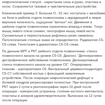
неврологическом статусе - нарастание силы в руках, спастика в
ногах. Сохраняются тазовые и чувствительные расстройства.
Клинический пример 3. Больная О., 52 лет, поступила с жалобами
на боли в шейном отделе позвоночника с иррадиацией в левую
верхнюю конечность, ощущение "ватных" ног. Движения в
шейном отделе позвоночника ограничены вперед и влево. Тонус
мышц левого плеча снижен, гипотрофия мышц левой кисти.
Сухожильные и периостальные рефлексы резко оживлены.
Патологические стопные знаки не определяются. Радикалгия С5-
С6 слева. Гипестезия в дерматомах С5-С6 слева.
По данным МРТ и РКТ шейного отдела позвоночника -стеноз
позвоночного канала на уровне С5-С6. Диагноз: "Дегенеративно-
дистрофическое заболевание позвоночника. Дегенеративный
стеноз позвоночного канала на уровне С6". Оперирована
планово - корпорэктомия С6. Вентральный цервикоспондилодез
С5-С7 собственной костью с фиксацией заявляемым
устройством. После операции неврологический дефицит и
болевой синдром регрессировал полностью. При контрольной
РКТ через 2 суток и рентгенографии через 10 дней после
операции - компрессия устранена, стояние костного имплантата,
пластины и анкеров удовлетворительное. Выписана на 12 сутки
после операции.