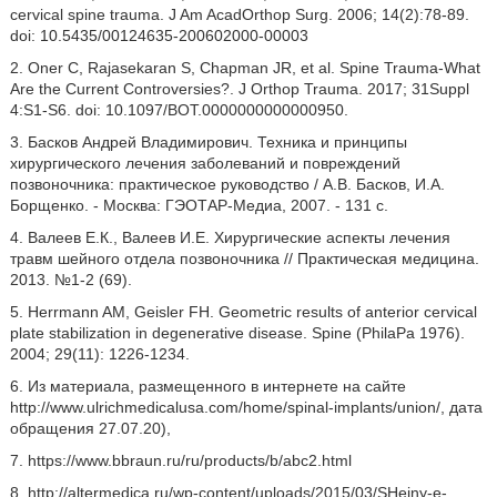
cervical spine trauma. J Am AcadOrthop Surg. 2006; 14(2):78-89.
doi: 10.5435/00124635-200602000-00003
2. Oner C, Rajasekaran S, Chapman JR, et al. Spine Trauma-What
Are the Current Controversies?. J Orthop Trauma. 2017; 31Suppl
4:S1-S6. doi: 10.1097/BOT.0000000000000950.
3. Басков Андрей Владимирович. Техника и принципы
хирургического лечения заболеваний и повреждений
позвоночника: практическое руководство / А.В. Басков, И.А.
Борщенко. - Москва: ГЭОТАР-Медиа, 2007. - 131 с.
4. Валеев Е.К., Валеев И.Е. Хирургические аспекты лечения
травм шейного отдела позвоночника // Практическая медицина.
2013. №1-2 (69).
5. Herrmann AM, Geisler FH. Geometric results of anterior cervical
plate stabilization in degenerative disease. Spine (PhilaPa 1976).
2004; 29(11): 1226-1234.
6. Из материала, размещенного в интернете на сайте
http://www.ulrichmedicalusa.com/home/spinal-implants/union/, дата
обращения 27.07.20),
7. https://www.bbraun.ru/ru/products/b/abc2.html
8. http://altermedica.ru/wp-content/uploads/2015/03/SHejny-e-