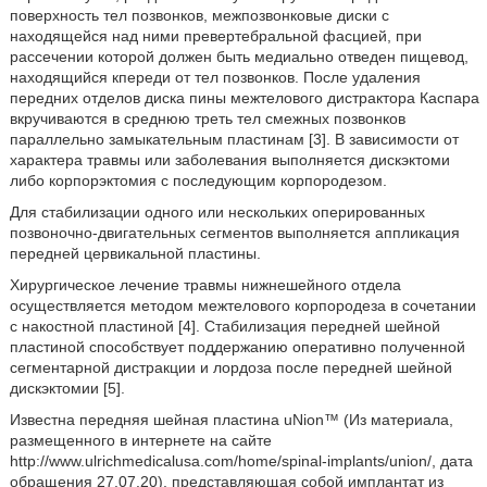
поверхность тел позвонков, межпозвонковые диски с
находящейся над ними превертебральной фасцией, при
рассечении которой должен быть медиально отведен пищевод,
находящийся кпереди от тел позвонков. После удаления
передних отделов диска пины межтелового дистрактора Каспара
вкручиваются в среднюю треть тел смежных позвонков
параллельно замыкательным пластинам [3]. В зависимости от
характера травмы или заболевания выполняется дискэктоми
либо корпорэктомия с последующим корпородезом.
Для стабилизации одного или нескольких оперированных
позвоночно-двигательных сегментов выполняется аппликация
передней цервикальной пластины.
Хирургическое лечение травмы нижнешейного отдела
осуществляется методом межтелового корпородеза в сочетании
с накостной пластиной [4]. Стабилизация передней шейной
пластиной способствует поддержанию оперативно полученной
сегментарной дистракции и лордоза после передней шейной
дискэктомии [5].
Известна передняя шейная пластина uNion™ (Из материала,
размещенного в интернете на сайте
http://www.ulrichmedicalusa.com/home/spinal-implants/union/, дата
обращения 27.07.20), представляющая собой имплантат из