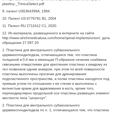
plastiny-_TrinicaSelect.pdf
9. патент US5364399A, 1994.
10. Патент US 6776781 В1, 2004
11. Патент RU 2711612 С1, 2020.
12. Из материала, размещенного в интернете на сайте
http://www.ulrichmedicalusa.com/home/spinal-implants/union/, дата
обращения 27.097.20
1. Пластина для вентрального субаксиального
цервикоспондилодеза, отличающаяся тем, что пластина
толщиной в 0,4 мм и имеющая П-образное сечение снабжена
сквозными отверстиями для крепления пластины к каждому из
тел позвонков одним анкером, при этом по всей поверхности
пластины выполнены просечки для дренирования
подпластинного пространства, а полки пластины находятся под
прямым углом по отношению к ее стенке и выполнены с
волнистым краем для вдавливания в кость, кроме того,
перпендикулярно продольной оси пластины размещен элемент
жесткости типа "шпангоут".
2. Пластина для вентрального субаксиального
цервикоспондилодеза по п. 1, отличающаяся тем, что пластина