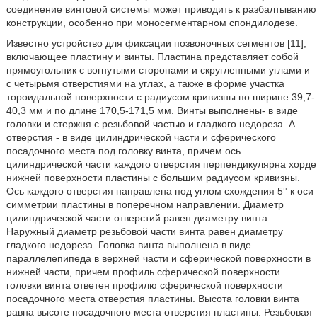
соединение винтовой системы может приводить к разбалтыванию
конструкции, особенно при моносегментарном спондилодезе.
Известно устройство для фиксации позвоночных сегментов [11],
включающее пластину и винты. Пластина представляет собой
прямоугольник с вогнутыми сторонами и скругленными углами и
с четырьмя отверстиями на углах, а также в форме участка
тороидальной поверхности с радиусом кривизны по ширине 39,7-
40,3 мм и по длине 170,5-171,5 мм. Винты выполнены- в виде
головки и стержня с резьбовой частью и гладкого недореза. А
отверстия - в виде цилиндрической части и сферического
посадочного места под головку винта, причем ось
цилиндрической части каждого отверстия перпендикулярна хорде
нижней поверхности пластины с большим радиусом кривизны.
Ось каждого отверстия направлена под углом схождения 5° к оси
симметрии пластины в поперечном направлении. Диаметр
цилиндрической части отверстий равен диаметру винта.
Наружный диаметр резьбовой части винта равен диаметру
гладкого недореза. Головка винта выполнена в виде
параллелепипеда в верхней части и сферической поверхности в
нижней части, причем профиль сферической поверхности
головки винта ответен профилю сферической поверхности
посадочного места отверстия пластины. Высота головки винта
равна высоте посадочного места отверстия пластины. Резьбовая