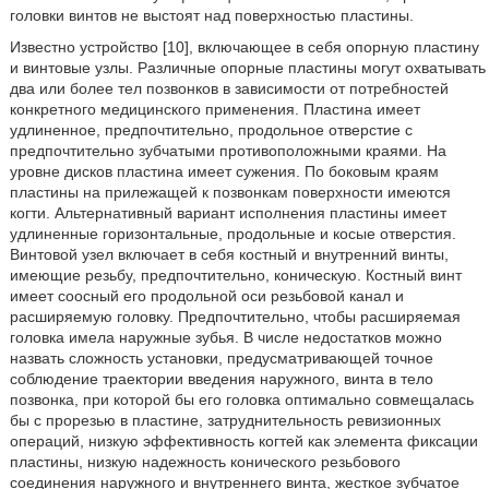
головки винтов не выстоят над поверхностью пластины.
Известно устройство [10], включающее в себя опорную пластину
и винтовые узлы. Различные опорные пластины могут охватывать
два или более тел позвонков в зависимости от потребностей
конкретного медицинского применения. Пластина имеет
удлиненное, предпочтительно, продольное отверстие с
предпочтительно зубчатыми противоположными краями. На
уровне дисков пластина имеет сужения. По боковым краям
пластины на прилежащей к позвонкам поверхности имеются
когти. Альтернативный вариант исполнения пластины имеет
удлиненные горизонтальные, продольные и косые отверстия.
Винтовой узел включает в себя костный и внутренний винты,
имеющие резьбу, предпочтительно, коническую. Костный винт
имеет соосный его продольной оси резьбовой канал и
расширяемую головку. Предпочтительно, чтобы расширяемая
головка имела наружные зубья. В числе недостатков можно
назвать сложность установки, предусматривающей точное
соблюдение траектории введения наружного, винта в тело
позвонка, при которой бы его головка оптимально совмещалась
бы с прорезью в пластине, затруднительность ревизионных
операций, низкую эффективность когтей как элемента фиксации
пластины, низкую надежность конического резьбового
соединения наружного и внутреннего винта, жесткое зубчатое