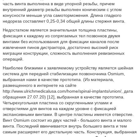
часть винта выполнена в виде упорной резьбы, причем
внутренний диаметр резьбы выполнен коническим с углом
конусности меньше угла самоторможения. Длина гладкого
недореза составляет 0,25-0,34 общей длины стержня винта.
Недостатком является значительная толщина пластины,
фиксация к каждому из сопрягаемых тел позвонков двумя
винтами без использования для фиксации каналов после
извлечения пинов дистрактора, достаточно высокий риск
миграции конструкции, сложность выполнения ревизионных
операций.
Наиболее близкими к заявляемому устройству является шейная
система для передней стабилизации позвоночника Osmium,
выбранная нами в качестве прототипа. (Из материала,
размещенного в интернете на сайте
http://www.ulrichmedicalusa.com/home/spinal-implants/union/, дата
обращения 27.07.20) [12], выбранная в качестве прототипа.
Четырехугольная пластина со скругленными углами и
отверстиями для винтов на каждом уровне с фиксацией
экспансивными винтами. В центре пластины имеется отверстие.
Винт Osmium состоит из двух частей - большого винта и малого
винта. Последний ввинчивается внутрь большего винта и тем
самым расширяет его дистальную часть. Конструкция, выбранная