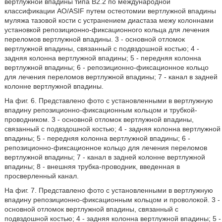
вертлужной впадины типа В2.2 по международной
классификации AO/ASIF путем остеотомии вертлужной впадины
муляжа тазовой кости с устранением диастаза межу колоннами
установкой репозиционно-фиксационного кольца для лечения
переломов вертлужной впадины. 3 - основной отломок
вертлужной впадины, связанный с подвздошной костью; 4 -
задняя колонна вертлужной впадины; 5 - передняя колонна
вертлужной впадины; 6 - репозиционно-фиксационное кольцо
для лечения переломов вертлужной впадины; 7 - канал в задней
колонне вертлужной впадины.
На фиг. 6. Представлено фото с установленными в вертлужную
впадину репозиционно-фиксационным кольцом и трубкой-
проводником. 3 - основной отломок вертлужной впадины,
связанный с подвздошной костью; 4 - задняя колонна вертлужной
впадины; 5 - передняя колонна вертлужной впадины; 6 -
репозиционно-фиксационное кольцо для лечения переломов
вертлужной впадины; 7 - канал в задней колонне вертлужной
впадины; 8 - внешняя трубка-проводник, введенная в
просверленный канал.
На фиг. 7. Представлено фото с установленными в вертлужную
впадину репозиционно-фиксационным кольцом и проволокой. 3 -
основной отломок вертлужной впадины, связанный с
подвздошной костью; 4 - задняя колонна вертлужной впадины; 5 -