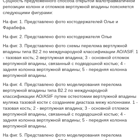
Сущность предложенного способа открытой малотравматичной
репозиции колонн и отломков вертлужной впадины поясняется
следующими фигурами:
На фиг. 1. Представлено фото костодержателей Олье и
Фарабефа.
На фиг. 2. Представлено фото костодержателя Олье
На фиг. 3. Представлено фото схемы перелома вертлужной
впадины типа В2.2 по международной классификации AO/ASIF. 1
- тазовая кость; 2-вертлужная впадина; 3 - основной отломок
вертлужной впадины, связанный с подвздошной костью; 4 -
задняя колонна вертлужной впадины; 5 - передняя колонна
вертлужной впадины.
На фиг. 4. Представлено фото моделирования перелома
вертлужной впадины типа В2.2 по международной
классификации AO/ASIF путем остеотомии вертлужной впадины
муляжа тазовой кости с созданием диастаза межу колоннами. 1 -
тазовая кость; 2 - вертлужная впадина; 3 - основной отломок
вертлужной впадины, связанный с подвздошной костью; 4 -
задняя колонна вертлужной впадины; 5 - передняя колонна
вертлужной впадины.
На фиг. 5. Представлено фото моделирования перелома