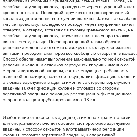
приближения колонны к прилегающей стенке кольца. После, не
ослабляя тягу за проволоку, проводят ее через внутренний канал
крепежного винта. Последний вкручивают в просверливаемый
канал в задней колонне вертлужной впадины. Затем, не ослабляя
тягу за проволоку, последнюю проводят через внутренний канал
отвертки, а отвертку вставляют в головку крепежного винта и, не
ослабляя тягу за проволоку, вкручивают винт до упора головки
винта в стенку кольца. После проведенной таким образом
репозиции колонны и отломки фиксируют к кольцу крепежными
винтами, проведенными через все свободные отверстия в кольце.
Способ обеспечивает выполнение максимально точной открытой
репозиции колонн и отломков вертлужной впадины именно со
стороны вертлужной впадины, соответствующее требованиям
щадящей репозиции, позволяет осуществить фиксацию колонн и
отломков вертлужной впадины именно со стороны вертлужной
впадины за счет фиксации колонн и отломков со стороны
вертлужной впадины с помощью репозиционно-фиксационного
опорного кольца и трубок-проводников. 13 ил.
Изобретение относится к медицине, а именно к травматологии
для оперативного лечения смещенных переломов вертлужной
впадины, к способу открытой малотравматичной репозиции
колонн и отломков вертлужной впадины, к оперативной