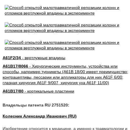
A61F2/34
- вертлужные впадины
A61B17/8066
- Хирургические инструменты, устройства или
способы, например турникеты (A61B 18/00 имеет преимущество;
контрацептивы, пессарии или аппликаторы для них A61F 6/00;
глазная хирургия A61F 9/007, хирургия уха A61F 11/00)
A61B17/80
- кортикальные пластинки
Владельцы патента RU 2751520:
Колесник Александр Иванович (RU)
Изобретение относится к медицине, а именно к травматологии и