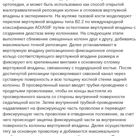
ортопедии, и может быть использовано как способ открытой
малотравматичной репозиции колонн и отломков вертлужной
впадины в эксперименте. На муляже тазовой кости моделируют
перелом вертлужной впадины типа В2.2 по международной
классификации AO/ASIF путем остеотомии вертлужной впадины с
созданием диастаза межу колоннами. На следующем этапе
выполняют сближение смещенных колонн друг к другу, добиваясь
максимально точной репозиции. Далее устанавливают в
вертлужную впадину репозиционно-фиксационное опорное
кольцо соответствующего вертлужной впадине размера и
фиксируют его крепежными винтами к основному отломку
вертлужной впадины, связанному с подвздошной костью. После
достигнутой репозиции просверливают сквозной канал через
суставную поверхность и всю толщину костной стенки задней
колонны. В просверленный канал вводят трубки-проводники с
продетыми проволоками, чтобы их концы выстояли из
просверленного канала со стороны внутренней поверхности
седалищной кости. Затем внутренней трубкой-проводником
надавливают на фиксирующую часть проволоки и переводят
фиксирующую часть проволоки в отведенное положение, за счет
чего происходит зацепка фиксирующей части за внутреннюю
поверхность колонны вертлужной впадины. Далее осуществляют
тягу за основную проволоку и добиваются максимального