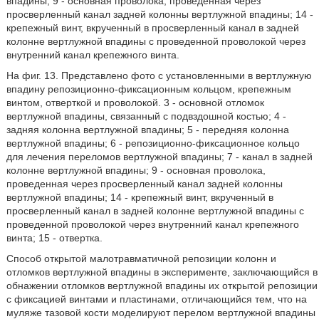
впадины; 9 - основная проволока, проведенная через
просверленный канал задней колонны вертлужной впадины; 14 -
крепежный винт, вкрученный в просверленный канал в задней
колонне вертлужной впадины с проведенной проволокой через
внутренний канал крепежного винта.
На фиг. 13. Представлено фото с установленными в вертлужную
впадину репозиционно-фиксационным кольцом, крепежным
винтом, отверткой и проволокой. 3 - основной отломок
вертлужной впадины, связанный с подвздошной костью; 4 -
задняя колонна вертлужной впадины; 5 - передняя колонна
вертлужной впадины; 6 - репозиционно-фиксационное кольцо
для лечения переломов вертлужной впадины; 7 - канал в задней
колонне вертлужной впадины; 9 - основная проволока,
проведенная через просверленный канал задней колонны
вертлужной впадины; 14 - крепежный винт, вкрученный в
просверленный канал в задней колонне вертлужной впадины с
проведенной проволокой через внутренний канал крепежного
винта; 15 - отвертка.
Способ открытой малотравматичной репозиции колонн и
отломков вертлужной впадины в эксперименте, заключающийся в
обнажении отломков вертлужной впадины их открытой репозиции
с фиксацией винтами и пластинами, отличающийся тем, что на
муляже тазовой кости моделируют перелом вертлужной впадины