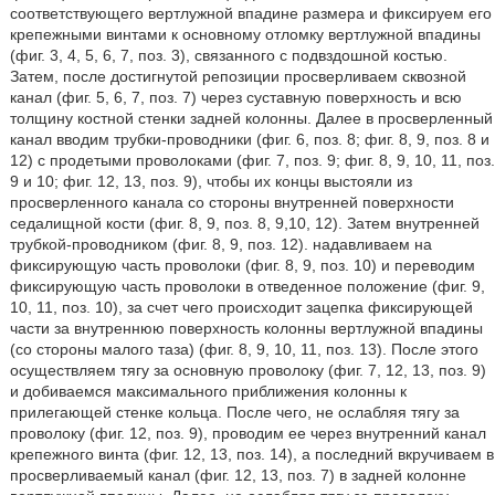
соответствующего вертлужной впадине размера и фиксируем его
крепежными винтами к основному отломку вертлужной впадины
(фиг. 3, 4, 5, 6, 7, поз. 3), связанного с подвздошной костью.
Затем, после достигнутой репозиции просверливаем сквозной
канал (фиг. 5, 6, 7, поз. 7) через суставную поверхность и всю
толщину костной стенки задней колонны. Далее в просверленный
канал вводим трубки-проводники (фиг. 6, поз. 8; фиг. 8, 9, поз. 8 и
12) с продетыми проволоками (фиг. 7, поз. 9; фиг. 8, 9, 10, 11, поз.
9 и 10; фиг. 12, 13, поз. 9), чтобы их концы выстояли из
просверленного канала со стороны внутренней поверхности
седалищной кости (фиг. 8, 9, поз. 8, 9,10, 12). Затем внутренней
трубкой-проводником (фиг. 8, 9, поз. 12). надавливаем на
фиксирующую часть проволоки (фиг. 8, 9, поз. 10) и переводим
фиксирующую часть проволоки в отведенное положение (фиг. 9,
10, 11, поз. 10), за счет чего происходит зацепка фиксирующей
части за внутреннюю поверхность колонны вертлужной впадины
(со стороны малого таза) (фиг. 8, 9, 10, 11, поз. 13). После этого
осуществляем тягу за основную проволоку (фиг. 7, 12, 13, поз. 9)
и добиваемся максимального приближения колонны к
прилегающей стенке кольца. После чего, не ослабляя тягу за
проволоку (фиг. 12, поз. 9), проводим ее через внутренний канал
крепежного винта (фиг. 12, 13, поз. 14), а последний вкручиваем в
просверливаемый канал (фиг. 12, 13, поз. 7) в задней колонне