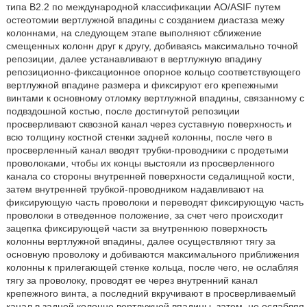
типа В2.2 по международной классификации AO/ASIF путем
остеотомии вертлужной впадины с созданием диастаза межу
колоннами, на следующем этапе выполняют сближение
смещенных колонн друг к другу, добиваясь максимально точной
репозиции, далее устанавливают в вертлужную впадину
репозиционно-фиксационное опорное кольцо соответствующего
вертлужной впадине размера и фиксируют его крепежными
винтами к основному отломку вертлужной впадины, связанному с
подвздошной костью, после достигнутой репозиции
просверливают сквозной канал через суставную поверхность и
всю толщину костной стенки задней колонны, после чего в
просверленный канал вводят трубки-проводники с продетыми
проволоками, чтобы их концы выстояли из просверленного
канала со стороны внутренней поверхности седалищной кости,
затем внутренней трубкой-проводником надавливают на
фиксирующую часть проволоки и переводят фиксирующую часть
проволоки в отведенное положение, за счет чего происходит
зацепка фиксирующей части за внутреннюю поверхность
колонны вертлужной впадины, далее осуществляют тягу за
основную проволоку и добиваются максимального приближения
колонны к прилегающей стенке кольца, после чего, не ослабляя
тягу за проволоку, проводят ее через внутренний канал
крепежного винта, а последний вкручивают в просверливаемый
канал в задней колонне вертлужной впадины, затем, не ослабляя