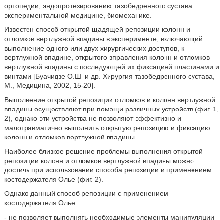
ортопедии, эндопротезированию тазобедренного сустава,
экспериментальной медицине, биомеханике.
Известен способ открытой щадящей репозиции колонн и
отломков вертлужной впадины в эксперименте, включающий
выполнение одного или двух хирургических доступов, к
вертлужной впадине, открытого вправления колонн и отломков
вертлужной впадины с последующей их фиксацией пластинами и
винтами [Буачидзе О.Ш. и др. Хирургия тазобедренного сустава,
М., Медицина, 2002, 15-20].
Выполнение открытой репозиции отломков и колонн вертлужной
впадины осуществляют при помощи различных устройств (фиг. 1,
2), однако эти устройства не позволяют эффективно и
малотравматично выполнить открытую репозицию и фиксацию
колонн и отломков вертлужной впадины.
Наиболее близкое решение проблемы выполнения открытой
репозиции колонн и отломков вертлужной впадины можно
достичь при использовании способа репозиции и применением
костодержателя Олье (фиг. 2).
Однако данный способ репозиции с применением
костодержателя Олье:
- не позволяет выполнять необходимые элементы манипуляции