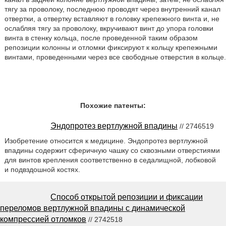
тягу за проволоку, последнюю проводят через внутренний канал
отвертки, а отвертку вставляют в головку крепежного винта и, не
ослабляя тягу за проволоку, вкручивают винт до упора головки
винта в стенку кольца, после проведенной таким образом
репозиции колонны и отломки фиксируют к кольцу крепежными
винтами, проведенными через все свободные отверстия в кольце.
Похожие патенты:
Эндопротез вертлужной впадины
// 2746519
Изобретение относится к медицине. Эндопротез вертлужной
впадины содержит сферичную чашку со сквозными отверстиями
для винтов крепления соответственно в седалищной, лобковой
и подвздошной костях.
Способ открытой репозиции и фиксации
переломов вертлужной впадины с динамической
компрессией отломков
// 2742518