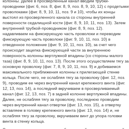
колонны. Далее в просверленный канал вводим трубки-
проводники (фиг. 6, поз. 8; фиг. 8, 9, поз. 8, 9, 10, 12) с продетыми
проволоками (фиг. 8, 9, 10, 11, поз. 9 и 10), чтобы их концы
выстоял из просверленного канала со стороны внутренней
поверхности седалищной кости (фиг. 8, 9, 10, 11, поз. 13). Затем
внутренней трубкой-проводником (фиг. 8, 9, поз. 12).
надавливаем на фиксирующую часть проволоки и переводим
фиксирующую часть проволоки (фиг. 9, 10, 11, поз. 10) в
отведенное положение (фиг. 9, 10, 11, поз. 10), за счет чего
происходит зацепка фиксирующей части за внутреннюю
поверхность колонны вертлужной впадины (со стороны малого
таза) (фиг. 8, 9, 10, 11, поз. 13). После этого осуществляем тягу за
основную проволоку (фиг. 7, 8, 9, 10, 11, поз. 9) и добиваемся
максимального приближения колонны к прилегающей стенке
кольца. После чего, не ослабляя тягу за проволоку (фиг. 12, поз.
9), проводим ее через внутренний канал крепежного винта (фиг.
12, 13, поз. 14), а последний вкручиваем в просверливаемый
канал (фиг. 12, 13, поз. 7) в задней колонне вертлужной впадины.
Далее, не ослабляя тягу за проволоку, последнюю проводим
через внутренний канал отвертки (фиг. 13, поз. 15), а отвертку
вставляем в головку крепежного винта (фиг. 13, поз. 14) и, не
ослабляя тягу за проволоку, вкручиваем винт до упора головки
винта в стенку кольца.