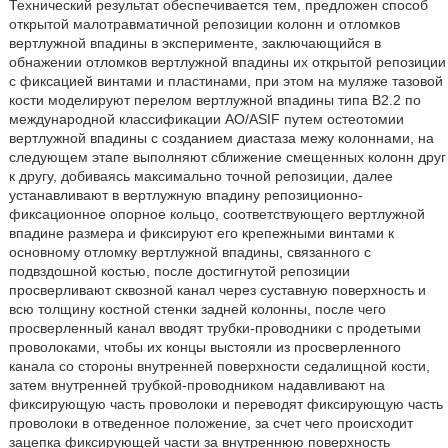
Технический результат обеспечивается тем, предложен способ
открытой малотравматичной репозиции колонн и отломков
вертлужной впадины в эксперименте, заключающийся в
обнажении отломков вертлужной впадины их открытой репозиции
с фиксацией винтами и пластинами, при этом на муляже тазовой
кости моделируют перелом вертлужной впадины типа В2.2 по
международной классификации AO/ASIF путем остеотомии
вертлужной впадины с созданием диастаза межу колоннами, на
следующем этапе выполняют сближение смещенных колонн друг
к другу, добиваясь максимально точной репозиции, далее
устанавливают в вертлужную впадину репозиционно-
фиксационное опорное кольцо, соответствующего вертлужной
впадине размера и фиксируют его крепежными винтами к
основному отломку вертлужной впадины, связанного с
подвздошной костью, после достигнутой репозиции
просверливают сквозной канал через суставную поверхность и
всю толщину костной стенки задней колонны, после чего
просверленный канал вводят трубки-проводники с продетыми
проволоками, чтобы их концы выстояли из просверленного
канала со стороны внутренней поверхности седалищной кости,
затем внутренней трубкой-проводником надавливают на
фиксирующую часть проволоки и переводят фиксирующую часть
проволоки в отведенное положение, за счет чего происходит
зацепка фиксирующей части за внутреннюю поверхность