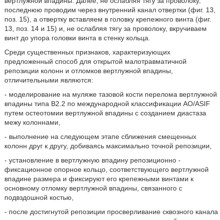
вертлужной впадины. Далее, не ослабляя тягу за проволоку,
последнюю проводим через внутренний канал отвертки (фиг. 13,
поз. 15), а отвертку вставляем в головку крепежного винта (фиг.
13, поз. 14 и 15) и, не ослабляя тягу за проволоку, вкручиваем
винт до упора головки винта в стенку кольца.
Среди существенных признаков, характеризующих
предложенный способ для открытой малотравматичной
репозиции колонн и отломков вертлужной впадины,
отличительными являются:
- моделирование на муляже тазовой кости перелома вертлужной
впадины типа В2.2 по международной классификации AO/ASIF
путем остеотомии вертлужной впадины с созданием диастаза
межу колоннами,
- выполнение на следующем этапе сближения смещенных
колонн друг к другу, добиваясь максимально точной репозиции,
- установление в вертлужную впадину репозиционно -
фиксационное опорное кольцо, соответствующего вертлужной
впадине размера и фиксируют его крепежными винтами к
основному отломку вертлужной впадины, связанного с
подвздошной костью,
- после достигнутой репозиции просверливание сквозного канала