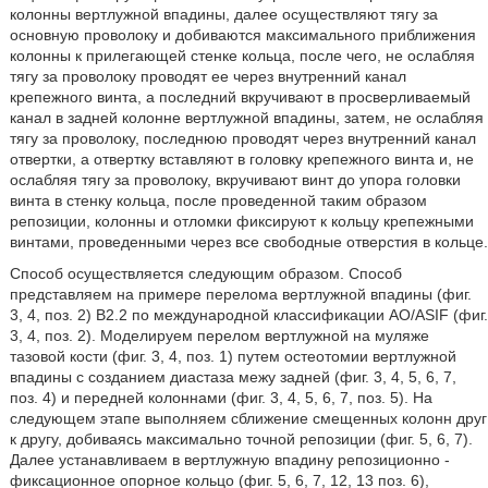
колонны вертлужной впадины, далее осуществляют тягу за
основную проволоку и добиваются максимального приближения
колонны к прилегающей стенке кольца, после чего, не ослабляя
тягу за проволоку проводят ее через внутренний канал
крепежного винта, а последний вкручивают в просверливаемый
канал в задней колонне вертлужной впадины, затем, не ослабляя
тягу за проволоку, последнюю проводят через внутренний канал
отвертки, а отвертку вставляют в головку крепежного винта и, не
ослабляя тягу за проволоку, вкручивают винт до упора головки
винта в стенку кольца, после проведенной таким образом
репозиции, колонны и отломки фиксируют к кольцу крепежными
винтами, проведенными через все свободные отверстия в кольце.
Способ осуществляется следующим образом. Способ
представляем на примере перелома вертлужной впадины (фиг.
3, 4, поз. 2) В2.2 по международной классификации AO/ASIF (фиг.
3, 4, поз. 2). Моделируем перелом вертлужной на муляже
тазовой кости (фиг. 3, 4, поз. 1) путем остеотомии вертлужной
впадины с созданием диастаза межу задней (фиг. 3, 4, 5, 6, 7,
поз. 4) и передней колоннами (фиг. 3, 4, 5, 6, 7, поз. 5). На
следующем этапе выполняем сближение смещенных колонн друг
к другу, добиваясь максимально точной репозиции (фиг. 5, 6, 7).
Далее устанавливаем в вертлужную впадину репозиционно -
фиксационное опорное кольцо (фиг. 5, 6, 7, 12, 13 поз. 6),