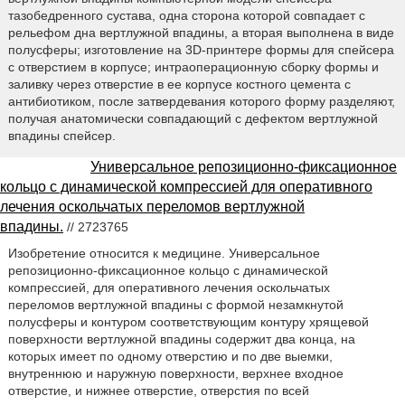
тазобедренного сустава, одна сторона которой совпадает с
рельефом дна вертлужной впадины, а вторая выполнена в виде
полусферы; изготовление на 3D-принтере формы для спейсера
с отверстием в корпусе; интраоперационную сборку формы и
заливку через отверстие в ее корпусе костного цемента с
антибиотиком, после затвердевания которого форму разделяют,
получая анатомически совпадающий с дефектом вертлужной
впадины спейсер.
Универсальное репозиционно-фиксационное
кольцо с динамической компрессией для оперативного
лечения оскольчатых переломов вертлужной
впадины.
// 2723765
Изобретение относится к медицине. Универсальное
репозиционно-фиксационное кольцо с динамической
компрессией, для оперативного лечения оскольчатых
переломов вертлужной впадины с формой незамкнутой
полусферы и контуром соответствующим контуру хрящевой
поверхности вертлужной впадины содержит два конца, на
которых имеет по одному отверстию и по две выемки,
внутреннюю и наружную поверхности, верхнее входное
отверстие, и нижнее отверстие, отверстия по всей