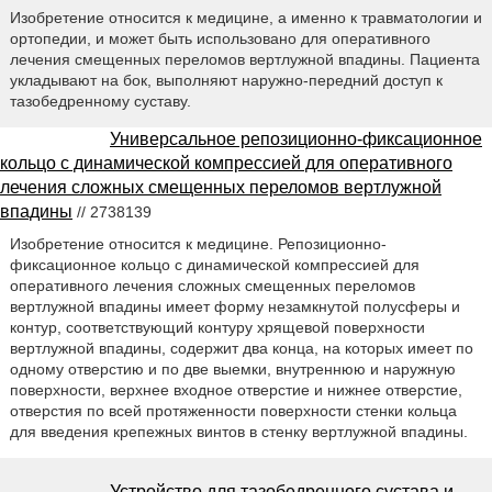
Изобретение относится к медицине, а именно к травматологии и
ортопедии, и может быть использовано для оперативного
лечения смещенных переломов вертлужной впадины. Пациента
укладывают на бок, выполняют наружно-передний доступ к
тазобедренному суставу.
Универсальное репозиционно-фиксационное
кольцо с динамической компрессией для оперативного
лечения сложных смещенных переломов вертлужной
впадины
// 2738139
Изобретение относится к медицине. Репозиционно-
фиксационное кольцо с динамической компрессией для
оперативного лечения сложных смещенных переломов
вертлужной впадины имеет форму незамкнутой полусферы и
контур, соответствующий контуру хрящевой поверхности
вертлужной впадины, содержит два конца, на которых имеет по
одному отверстию и по две выемки, внутреннюю и наружную
поверхности, верхнее входное отверстие и нижнее отверстие,
отверстия по всей протяженности поверхности стенки кольца
для введения крепежных винтов в стенку вертлужной впадины.
Устройство для тазобедренного сустава и