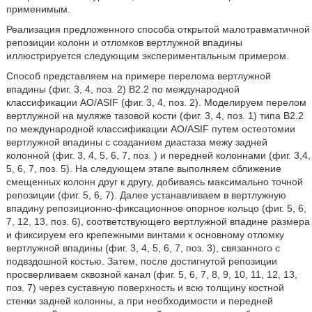
применимым.
Реализация предложенного способа открытой малотравматичной
репозиции колонн и отломков вертлужной впадины
иллюстрируется следующим экспериментальным примером.
Способ представляем на примере перелома вертлужной
впадины (фиг. 3, 4, поз. 2) В2.2 по международной
классификации AO/ASIF (фиг. 3, 4, поз. 2). Моделируем перелом
вертлужной на муляже тазовой кости (фиг. 3, 4, поз. 1) типа В2.2
по международной классификации AO/ASIF путем остеотомии
вертлужной впадины с созданием диастаза межу задней
колонной (фиг. 3, 4, 5, 6, 7, поз. ) и передней колоннами (фиг. 3,4,
5, 6, 7, поз. 5). На следующем этапе выполняем сближение
смещенных колонн друг к другу, добиваясь максимально точной
репозиции (фиг. 5, 6, 7). Далее устанавливаем в вертлужную
впадину репозиционно-фиксационное опорное кольцо (фиг. 5, 6,
7, 12, 13, поз. 6), соответствующего вертлужной впадине размера
и фиксируем его крепежными винтами к основному отломку
вертлужной впадины (фиг. 3, 4, 5, 6, 7, поз. 3), связанного с
подвздошной костью. Затем, после достигнутой репозиции
просверливаем сквозной канал (фиг. 5, 6, 7, 8, 9, 10, 11, 12, 13,
поз. 7) через суставную поверхность и всю толщину костной
стенки задней колонны, а при необходимости и передней