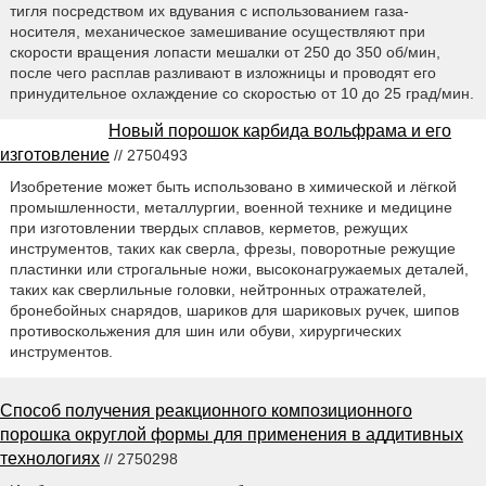
тигля посредством их вдувания с использованием газа-
носителя, механическое замешивание осуществляют при
скорости вращения лопасти мешалки от 250 до 350 об/мин,
после чего расплав разливают в изложницы и проводят его
принудительное охлаждение со скоростью от 10 до 25 град/мин.
Новый порошок карбида вольфрама и его
изготовление
// 2750493
Изобретение может быть использовано в химической и лёгкой
промышленности, металлургии, военной технике и медицине
при изготовлении твердых сплавов, керметов, режущих
инструментов, таких как сверла, фрезы, поворотные режущие
пластинки или строгальные ножи, высоконагружаемых деталей,
таких как сверлильные головки, нейтронных отражателей,
бронебойных снарядов, шариков для шариковых ручек, шипов
противоскольжения для шин или обуви, хирургических
инструментов.
Способ получения реакционного композиционного
порошка округлой формы для применения в аддитивных
технологиях
// 2750298