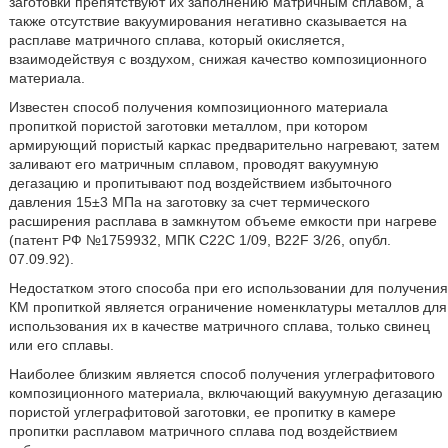
заготовки препятствуют их заполнению матричным сплавом, а
также отсутствие вакуумирования негативно сказывается на
расплаве матричного сплава, который окисляется,
взаимодействуя с воздухом, снижая качество композиционного
материала.
Известен способ получения композиционного материала
пропиткой пористой заготовки металлом, при котором
армирующий пористый каркас предварительно нагревают, затем
заливают его матричным сплавом, проводят вакуумную
дегазацию и пропитывают под воздействием избыточного
давления 15±3 МПа на заготовку за счет термического
расширения расплава в замкнутом объеме емкости при нагреве
(патент РФ №1759932, МПК С22С 1/09, B22F 3/26, опубл.
07.09.92).
Недостатком этого способа при его использовании для получения
КМ пропиткой является ограничение номенклатуры металлов для
использования их в качестве матричного сплава, только свинец
или его сплавы.
Наиболее близким является способ получения углеграфитового
композиционного материала, включающий вакуумную дегазацию
пористой углеграфитовой заготовки, ее пропитку в камере
пропитки расплавом матричного сплава под воздействием