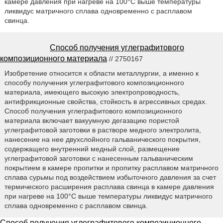
камере давления при нагреве на 100°С выше температуры
ликвидус матричного сплава одновременно с расплавом
свинца.
Способ получения углеграфитового
композиционного материала
// 2750167
Изобретение относится к области металлургии, а именно к
способу получения углеграфитового композиционного
материала, имеющего высокую электропроводность,
антифрикционные свойства, стойкость в агрессивных средах.
Способ получения углеграфитового композиционного
материала включает вакуумную дегазацию пористой
углеграфитовой заготовки в растворе медного электролита,
нанесение на нее двухслойного гальванического покрытия,
содержащего внутренний медный слой, размещение
углеграфитовой заготовки с нанесенным гальваническим
покрытием в камере пропитки и пропитку расплавом матричного
сплава сурьмы под воздействием избыточного давления за счет
термического расширения расплава свинца в камере давления
при нагреве на 100°С выше температуры ликвидус матричного
сплава одновременно с расплавом свинца.
Способ получения углеграфитового композиционного