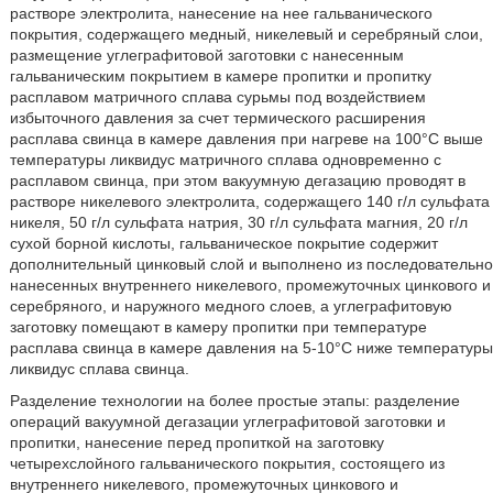
растворе электролита, нанесение на нее гальванического
покрытия, содержащего медный, никелевый и серебряный слои,
размещение углеграфитовой заготовки с нанесенным
гальваническим покрытием в камере пропитки и пропитку
расплавом матричного сплава сурьмы под воздействием
избыточного давления за счет термического расширения
расплава свинца в камере давления при нагреве на 100°С выше
температуры ликвидус матричного сплава одновременно с
расплавом свинца, при этом вакуумную дегазацию проводят в
растворе никелевого электролита, содержащего 140 г/л сульфата
никеля, 50 г/л сульфата натрия, 30 г/л сульфата магния, 20 г/л
сухой борной кислоты, гальваническое покрытие содержит
дополнительный цинковый слой и выполнено из последовательно
нанесенных внутреннего никелевого, промежуточных цинкового и
серебряного, и наружного медного слоев, а углеграфитовую
заготовку помещают в камеру пропитки при температуре
расплава свинца в камере давления на 5-10°С ниже температуры
ликвидус сплава свинца.
Разделение технологии на более простые этапы: разделение
операций вакуумной дегазации углеграфитовой заготовки и
пропитки, нанесение перед пропиткой на заготовку
четырехслойного гальванического покрытия, состоящего из
внутреннего никелевого, промежуточных цинкового и