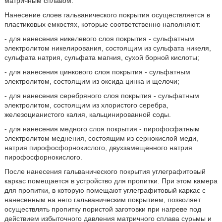
матричным сплавом.
Нанесение слоев гальванического покрытия осуществляется в
пластиковых емкостях, которые соответственно наполняют:
- для нанесения никелевого слоя покрытия - сульфатным
электролитом никелирования, состоящим из сульфата никеля,
сульфата натрия, сульфата магния, сухой борной кислоты;
- для нанесения цинкового слоя покрытия - сульфатным
электролитом, состоящим из оксида цинка и щелочи;
- для нанесения серебряного слоя покрытия - сульфатным
электролитом, состоящим из хлористого серебра,
железоцианистого калия, кальцинированной соды.
- для нанесения медного слоя покрытия - пирофосфатным
электролитом меднения, состоящим из сернокислой меди,
натрия пирофосфорнокислого, двухзамещенного натрия
пирофосфорнокислого.
После нанесения гальванического покрытия углеграфитовый
каркас помещается в устройство для пропитки. При этом камера
для пропитки, в которую помещают углеграфитовый каркас с
нанесенным на него гальваническим покрытием, позволяет
осуществлять пропитку пористой заготовки при нагреве под
действием избыточного давления матричного сплава сурьмы и