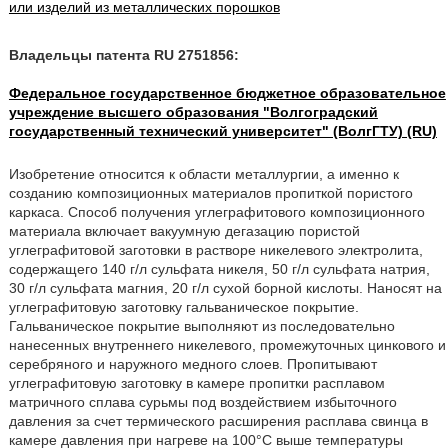
или изделий из металлических порошков
Владельцы патента RU 2751856:
Федеральное государственное бюджетное образовательное
учреждение высшего образования "Волгоградский
государственный технический университет" (ВолгГТУ) (RU)
Изобретение относится к области металлургии, а именно к
созданию композиционных материалов пропиткой пористого
каркаса. Способ получения углеграфитового композиционного
материала включает вакуумную дегазацию пористой
углеграфитовой заготовки в растворе никелевого электролита,
содержащего 140 г/л сульфата никеля, 50 г/л сульфата натрия,
30 г/л сульфата магния, 20 г/л сухой борной кислоты. Наносят на
углеграфитовую заготовку гальваническое покрытие.
Гальваническое покрытие выполняют из последовательно
нанесенных внутреннего никелевого, промежуточных цинкового и
серебряного и наружного медного слоев. Пропитывают
углеграфитовую заготовку в камере пропитки расплавом
матричного сплава сурьмы под воздействием избыточного
давления за счет термического расширения расплава свинца в
камере давления при нагреве на 100°С выше температуры