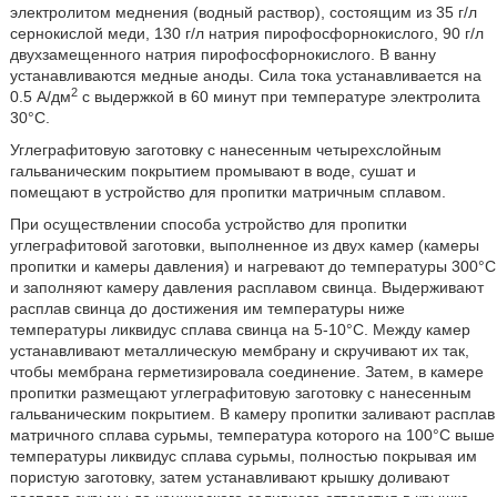
электролитом меднения (водный раствор), состоящим из 35 г/л
сернокислой меди, 130 г/л натрия пирофосфорнокислого, 90 г/л
двухзамещенного натрия пирофосфорнокислого. В ванну
устанавливаются медные аноды. Сила тока устанавливается на
2
0.5 А/дм
с выдержкой в 60 минут при температуре электролита
30°С.
Углеграфитовую заготовку с нанесенным четырехслойным
гальваническим покрытием промывают в воде, сушат и
помещают в устройство для пропитки матричным сплавом.
При осуществлении способа устройство для пропитки
углеграфитовой заготовки, выполненное из двух камер (камеры
пропитки и камеры давления) и нагревают до температуры 300°С
и заполняют камеру давления расплавом свинца. Выдерживают
расплав свинца до достижения им температуры ниже
температуры ликвидус сплава свинца на 5-10°С. Между камер
устанавливают металлическую мембрану и скручивают их так,
чтобы мембрана герметизировала соединение. Затем, в камере
пропитки размещают углеграфитовую заготовку с нанесенным
гальваническим покрытием. В камеру пропитки заливают расплав
матричного сплава сурьмы, температура которого на 100°С выше
температуры ликвидус сплава сурьмы, полностью покрывая им
пористую заготовку, затем устанавливают крышку доливают