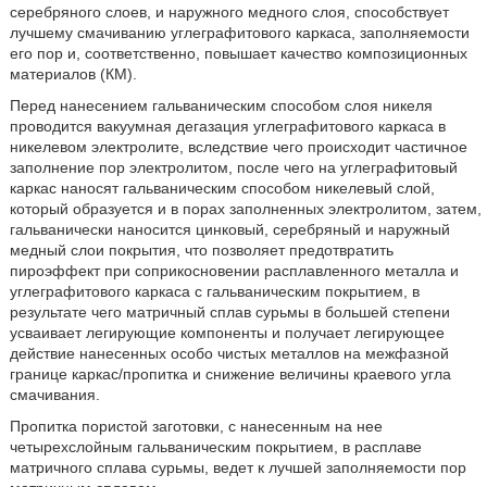
серебряного слоев, и наружного медного слоя, способствует
лучшему смачиванию углеграфитового каркаса, заполняемости
его пор и, соответственно, повышает качество композиционных
материалов (КМ).
Перед нанесением гальваническим способом слоя никеля
проводится вакуумная дегазация углеграфитового каркаса в
никелевом электролите, вследствие чего происходит частичное
заполнение пор электролитом, после чего на углеграфитовый
каркас наносят гальваническим способом никелевый слой,
который образуется и в порах заполненных электролитом, затем,
гальванически наносится цинковый, серебряный и наружный
медный слои покрытия, что позволяет предотвратить
пироэффект при соприкосновении расплавленного металла и
углеграфитового каркаса с гальваническим покрытием, в
результате чего матричный сплав сурьмы в большей степени
усваивает легирующие компоненты и получает легирующее
действие нанесенных особо чистых металлов на межфазной
границе каркас/пропитка и снижение величины краевого угла
смачивания.
Пропитка пористой заготовки, с нанесенным на нее
четырехслойным гальваническим покрытием, в расплаве
матричного сплава сурьмы, ведет к лучшей заполняемости пор