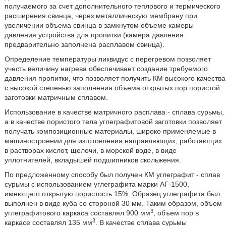
получаемого за счет дополнительного теплового и термического
расширения свинца, через металлическую мембрану при
увеличении объема свинца в замкнутом объеме камеры
давления устройства для пропитки (камера давления
предварительно заполнена расплавом свинца).
Определение температуры ликвидус с перегревом позволяет
учесть величину нагрева обеспечивает создание требуемого
давления пропитки, что позволяет получить КМ высокого качества
с высокой степенью заполнения объема открытых пор пористой
заготовки матричным сплавом.
Использование в качестве матричного расплава - сплава сурьмы,
а в качестве пористого тела углеграфитовой заготовки позволяет
получать композиционные материалы, широко применяемые в
машиностроении для изготовления направляющих, работающих
в растворах кислот, щелочи, в морской воде, в виде
уплотнителей, вкладышей подшипников скольжения.
По предложенному способу был получен КМ углеграфит - сплав
сурьмы с использованием углеграфита марки АГ-1500,
имеющего открытую пористость 15%. Образец углеграфита был
выполнен в виде куба со стороной 30 мм. Таким образом, объем
3
углеграфитового каркаса составлял 900 мм
, объем пор в
3
каркасе составлял 135 мм
. В качестве сплава сурьмы