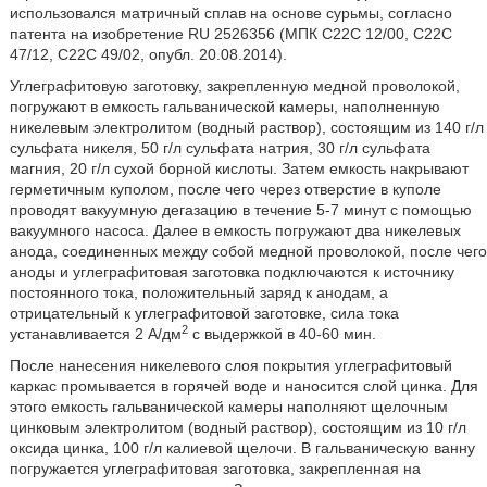
использовался матричный сплав на основе сурьмы, согласно
патента на изобретение RU 2526356 (МПК С22С 12/00, С22С
47/12, С22С 49/02, опубл. 20.08.2014).
Углеграфитовую заготовку, закрепленную медной проволокой,
погружают в емкость гальванической камеры, наполненную
никелевым электролитом (водный раствор), состоящим из 140 г/л
сульфата никеля, 50 г/л сульфата натрия, 30 г/л сульфата
магния, 20 г/л сухой борной кислоты. Затем емкость накрывают
герметичным куполом, после чего через отверстие в куполе
проводят вакуумную дегазацию в течение 5-7 минут с помощью
вакуумного насоса. Далее в емкость погружают два никелевых
анода, соединенных между собой медной проволокой, после чего
аноды и углеграфитовая заготовка подключаются к источнику
постоянного тока, положительный заряд к анодам, а
отрицательный к углеграфитовой заготовке, сила тока
2
устанавливается 2 А/дм
с выдержкой в 40-60 мин.
После нанесения никелевого слоя покрытия углеграфитовый
каркас промывается в горячей воде и наносится слой цинка. Для
этого емкость гальванической камеры наполняют щелочным
цинковым электролитом (водный раствор), состоящим из 10 г/л
оксида цинка, 100 г/л калиевой щелочи. В гальваническую ванну
погружается углеграфитовая заготовка, закрепленная на