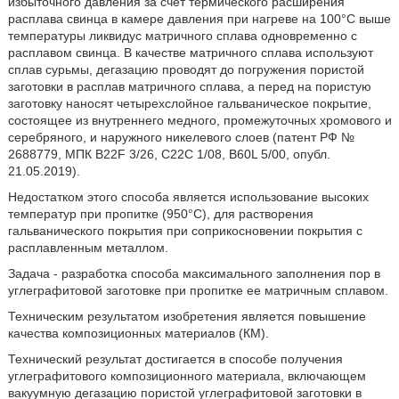
избыточного давления за счет термического расширения
расплава свинца в камере давления при нагреве на 100°С выше
температуры ликвидус матричного сплава одновременно с
расплавом свинца. В качестве матричного сплава используют
сплав сурьмы, дегазацию проводят до погружения пористой
заготовки в расплав матричного сплава, а перед на пористую
заготовку наносят четырехслойное гальваническое покрытие,
состоящее из внутреннего медного, промежуточных хромового и
серебряного, и наружного никелевого слоев (патент РФ №
2688779, МПК B22F 3/26, C22C 1/08, B60L 5/00, опубл.
21.05.2019).
Недостатком этого способа является использование высоких
температур при пропитке (950°С), для растворения
гальванического покрытия при соприкосновении покрытия с
расплавленным металлом.
Задача - разработка способа максимального заполнения пор в
углеграфитовой заготовке при пропитке ее матричным сплавом.
Техническим результатом изобретения является повышение
качества композиционных материалов (КМ).
Технический результат достигается в способе получения
углеграфитового композиционного материала, включающем
вакуумную дегазацию пористой углеграфитовой заготовки в