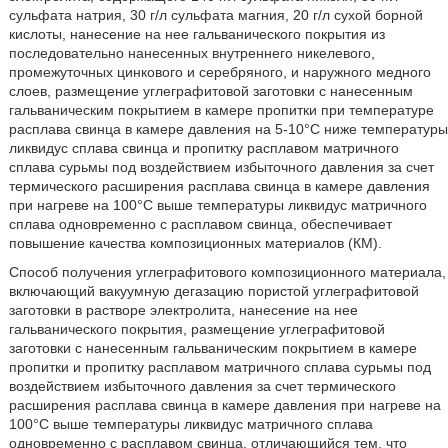
сульфата натрия, 30 г/л сульфата магния, 20 г/л сухой борной
кислоты, нанесение на нее гальванического покрытия из
последовательно нанесенных внутреннего никелевого,
промежуточных цинкового и серебряного, и наружного медного
слоев, размещение углеграфитовой заготовки с нанесенным
гальваническим покрытием в камере пропитки при температуре
расплава свинца в камере давления на 5-10°С ниже температуры
ликвидус сплава свинца и пропитку расплавом матричного
сплава сурьмы под воздействием избыточного давления за счет
термического расширения расплава свинца в камере давления
при нагреве на 100°С выше температуры ликвидус матричного
сплава одновременно с расплавом свинца, обеспечивает
повышение качества композиционных материалов (КМ).
Способ получения углеграфитового композиционного материала,
включающий вакуумную дегазацию пористой углеграфитовой
заготовки в растворе электролита, нанесение на нее
гальванического покрытия, размещение углеграфитовой
заготовки с нанесенным гальваническим покрытием в камере
пропитки и пропитку расплавом матричного сплава сурьмы под
воздействием избыточного давления за счет термического
расширения расплава свинца в камере давления при нагреве на
100°С выше температуры ликвидус матричного сплава
одновременно с расплавом свинца, отличающийся тем, что