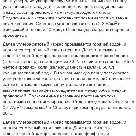
низкоуглеродистую проволоку. Затем в гальваническую ванну
устанавливают аноды, выполненные из цинка соединенные
между собой проволокой из низкоуглеродистой стали.
Подключение к источнику постоянного тока аналогично ванне
2
никелирования. Сила тока устанавливается на 2-3 А/дм
с
выдержкой в течении 40 минут. Процесс дегазации повторно не
проводится.
Далее углеграфитовый каркас промывается горячей водой, и
наносится серебряный слой покрытия. Для этого емкость
гальванической камеры наполняют электролитом серебрения
(водный раствор), состоящим из 20 г/л хлористого серебра, 45 г/л
желтой кровяной соли (железоцианистый калий), 50 г/л
кальцинированной соды. В гальваническую ванну погружается
углеграфитовая заготовка, закрепленная на медной проволоке.
Затем в гальваническую ванну устанавливают аноды,
выполненные из графита, соединенные между собой медной
проволокой. Подключение к источнику постоянного тока
аналогично ванне никелирования. Сила тока устанавливается на
2
0,2 А/дм
с выдержкой в 40 минут при температуре электролита
20°С.
Далее углеграфитовый каркас промывается горячей водой, и
наносится медный слой покрытия. Для этого емкость
гальванической камеры наполняют пирофосфатным