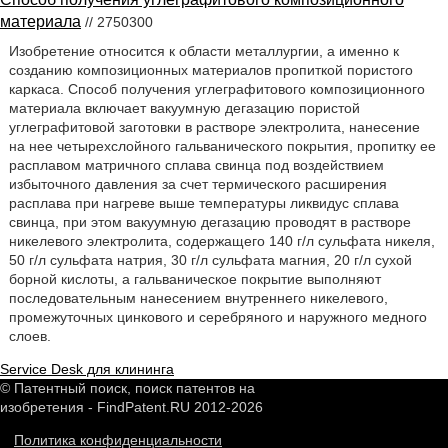
материала
// 2750300
Изобретение относится к области металлургии, а именно к
созданию композиционных материалов пропиткой пористого
каркаса. Способ получения углеграфитового композиционного
материала включает вакуумную дегазацию пористой
углеграфитовой заготовки в растворе электролита, нанесение
на нее четырехслойного гальванического покрытия, пропитку ее
расплавом матричного сплава свинца под воздействием
избыточного давления за счет термического расширения
расплава при нагреве выше температуры ликвидус сплава
свинца, при этом вакуумную дегазацию проводят в растворе
никелевого электролита, содержащего 140 г/л сульфата никеля,
50 г/л сульфата натрия, 30 г/л сульфата магния, 20 г/л сухой
борной кислоты, а гальваническое покрытие выполняют
последовательным нанесением внутреннего никелевого,
промежуточных цинкового и серебряного и наружного медного
слоев.
Service Desk для клининга
© Патентный поиск, поиск патентов на
изобретения - FindPatent.RU 2012-2026
Политика конфиденциальности