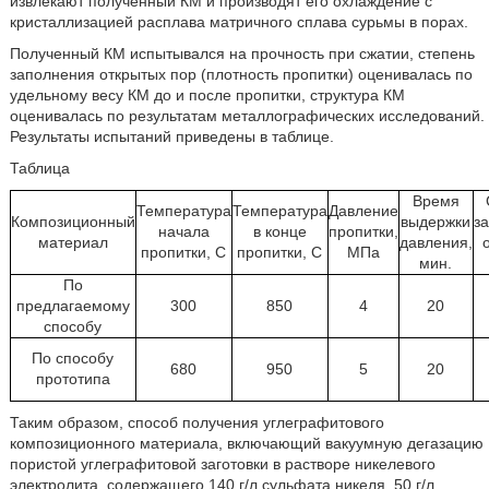
извлекают полученный КМ и производят его охлаждение с
кристаллизацией расплава матричного сплава сурьмы в порах.
Полученный КМ испытывался на прочность при сжатии, степень
заполнения открытых пор (плотность пропитки) оценивалась по
удельному весу КМ до и после пропитки, структура КМ
оценивалась по результатам металлографических исследований.
Результаты испытаний приведены в таблице.
Таблица
Время
Температура
Температура
Давление
Композиционный
выдержки
з
начала
в конце
пропитки,
материал
давления,
пропитки, С
пропитки, С
МПа
мин.
По
предлагаемому
300
850
4
20
способу
По способу
680
950
5
20
прототипа
Таким образом, способ получения углеграфитового
композиционного материала, включающий вакуумную дегазацию
пористой углеграфитовой заготовки в растворе никелевого
электролита, содержащего 140 г/л сульфата никеля, 50 г/л