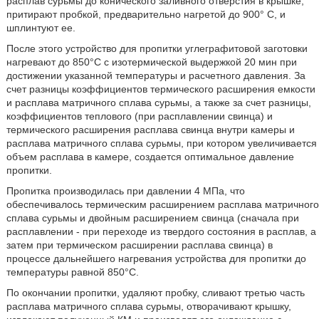
расплав сурьмы до конического заливного отверстия в крышке,
притирают пробкой, предварительно нагретой до 900° С, и
шплинтуют ее.
После этого устройство для пропитки углеграфитовой заготовки
нагревают до 850°С с изотермической выдержкой 20 мин при
достижении указанной температуры и расчетного давления. За
счет разницы коэффициентов термического расширения емкости
и расплава матричного сплава сурьмы, а также за счет разницы,
коэффициентов теплового (при расплавлении свинца) и
термического расширения расплава свинца внутри камеры и
расплава матричного сплава сурьмы, при котором увеличивается
объем расплава в камере, создается оптимальное давление
пропитки.
Пропитка производилась при давлении 4 МПа, что
обеспечивалось термическим расширением расплава матричного
сплава сурьмы и двойным расширением свинца (сначала при
расплавлении - при переходе из твердого состояния в расплав, а
затем при термическом расширении расплава свинца) в
процессе дальнейшего нагревания устройства для пропитки до
температуры равной 850°С.
По окончании пропитки, удаляют пробку, сливают третью часть
расплава матричного сплава сурьмы, отворачивают крышку,