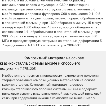
материала на основе алюминия включает обработку
алюминиевого сплава и фуллерена С60 в планетарной
мельнице, при этом смесь из стружки сплава алюминия с 6
мас.% магния и порошка фуллерена С60 в количестве 0,1- 0,5
мас.% разделяют на две порции, первую порцию обрабатывают
в планетарной мельнице при 1600 оборотах в минуту 15 минут,
а вторую при 1800 оборотах 45 минут, порции объединяют в
соотношении 1:1, обрабатывают в планетарной мельнице при
900 оборотах в минуту 25 минут, прессуют заготовку при 550
МПа и проводят прямую экструзию со степенью деформации 5-
7 при давлении 1-1,5 ГПа и температуре 280±5°С.
Композитный материал на основе
квазикристалла системы al-cu-fe и способ его
получения
// 2751205
Изобретение относится к порошковым технологиям получения
твердых объемных композиционных материалов на основе
квазикристаллов. Композитный материал на основе
квазикристаллического порошка системы Al-Cu-Fe содержит
никелевую связку в виде равномерной армирующей никелевой
сетки при содержании никеля в композите не выше 3 мас.%.