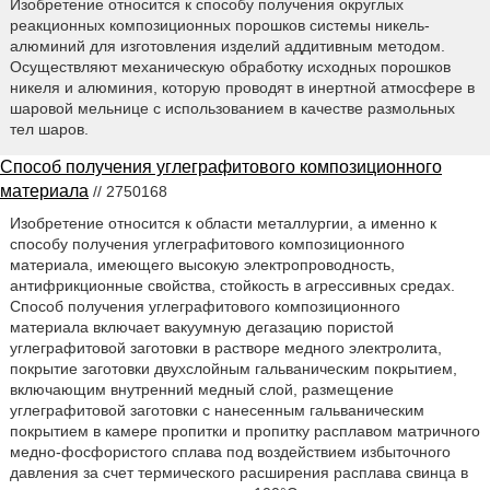
Изобретение относится к способу получения округлых
реакционных композиционных порошков системы никель-
алюминий для изготовления изделий аддитивным методом.
Осуществляют механическую обработку исходных порошков
никеля и алюминия, которую проводят в инертной атмосфере в
шаровой мельнице с использованием в качестве размольных
тел шаров.
Способ получения углеграфитового композиционного
материала
// 2750168
Изобретение относится к области металлургии, а именно к
способу получения углеграфитового композиционного
материала, имеющего высокую электропроводность,
антифрикционные свойства, стойкость в агрессивных средах.
Способ получения углеграфитового композиционного
материала включает вакуумную дегазацию пористой
углеграфитовой заготовки в растворе медного электролита,
покрытие заготовки двухслойным гальваническим покрытием,
включающим внутренний медный слой, размещение
углеграфитовой заготовки с нанесенным гальваническим
покрытием в камере пропитки и пропитку расплавом матричного
медно-фосфористого сплава под воздействием избыточного
давления за счет термического расширения расплава свинца в