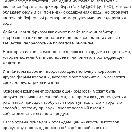
Также следует отметить, что одним из компонентов группы,
являются бораты, например, бура (Na
B
O
(ОН)
·8H
O), которая
2
4
5
4
2
обладает кислым рН при низких содержаниях воды, но образует
щелочной буферный раствор по мере увеличения содержания
воды.
Добавки к антифризам включают в себя также ингибиторы
коррозии, красители, пеногасители, поверхностно-активные
вещества, депрессорные присадки и биоциды.
Некоторые из этих компонентов являются твердыми веществами,
которые должны быть растворены, например, в охлаждающей
жидкости.
Ингибиторы коррозии предотвращают точечную коррозию и
другие формы коррозии, которая может значительно сократить
срок эксплуатации двигателя.
Основной компонент охлаждающей жидкости может быть
получен различными способами, в то время как для получения
различных присадок требуются порой уникальные и трудные
способы, поэтому присадки вносят весомый вклад в
себестоимость товарного продукта.
Рассмотрена присадка к охлаждающей жидкости, в которой
присутствует соль одноосновной карбоновой кислоты