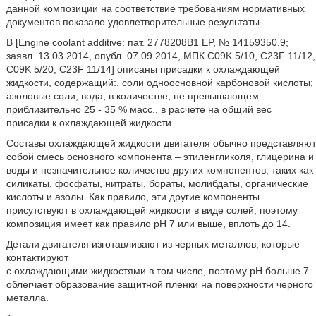
данной композиции на соответствие требованиям нормативных
документов показало удовлетворительные результаты.
В [Engine coolant additive: пат. 2778208B1 EP, № 14159350.9;
заявл. 13.03.2014, опубл. 07.09.2014, МПК C09K 5/10, C23F 11/12,
C09K 5/20, C23F 11/14] описаны присадки к охлаждающей
жидкости, содержащий:. соли одноосновной карбоновой кислоты;
азоловые соли; вода, в количестве, не превышающем
приблизительно 25 - 35 % масс., в расчете на общий вес
присадки к охлаждающей жидкости.
Составы охлаждающей жидкости двигателя обычно представляют
собой смесь основного компонента – этиленгликоля, глицерина и
воды и незначительное количество других компонентов, таких как
силикаты, фосфаты, нитраты, бораты, молибдаты, органические
кислоты и азолы. Как правило, эти другие компоненты
присутствуют в охлаждающей жидкости в виде солей, поэтому
композиция имеет как правило рН 7 или выше, вплоть до 14.
Детали двигателя изготавливают из черных металлов, которые
контактируют
с охлаждающими жидкостями в том числе, поэтому рН больше 7
облегчает образование защитной пленки на поверхности черного
металла.