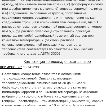
a) воду, b) понизитель точки замерзания, c) фосфорную кислоту
или фосфат щелочного металла, d) водорастворимый полимер
и e) соединение, выбранное из группы, состоящей из
соединения магния, соединения лития, соединения кальция,
соединения стронция и комбинаций этих соединений, где pH
раствора суперконцентрированной присадки составляет менее
чем 5,5, где раствор суперконцентрированной присадки
представляет собой однофазный гомогенный раствор при
комнатной температуре, и где смесь раствора
суперконцентрированной присадки и концентрата
теплоносителя соответствует по свойствам и техническим
требованиям стандарта ASTM D3306.
Композиция теплохладоносителя и ее
применение
// 2741298
Настоящее изобретение относится к композициям
теплохладоносителей. Описана композиция
теплохладоносителя, включающая от 20 до 80 мас.%
бифункционального агента, выступающего в качестве
ингибитора коррозии и понизителя температуры замерзания,
выбранного из одного или более из следующих агентов:
глицерин, полиглицерин, триметилглицин (TMG/бетаин), сорбит,
ксилит, мальтит и/или лактит, от 10 до 70 мас.% понизителя