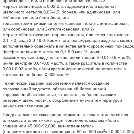
производные, и/или натриевая или калиевая соль 2-
меркаптобензтиазола 0,02-2,5; гидроксид и/или карбонат
щелочного металла 0,05-4,5; борная, или адипиновая, или
себациновая, или бензойная, или
триазинотриилтрииминополигексановая, или 2-этилгексановая,
или сорбиновая, или 2-этилгексановая, или 2-
меркаптобензотиазоилянтарная кислоты, или смесь этих кислот
0,1-7,0; вода 2,0-49,0. Кроме того, охлаждающая жидкость может
дополнительно содержать в качестве антикоррозионных присадок
фосфат щелочного металла 0,1-6,0 мас.%, и/или
высокомодульное жидкое стекло, и/или трилон Б 0,01-0,5 мас.%,
и/или декстрин 0,04-0,8 мас.%, а также краситель в количестве
0,001-0,02 мас.%, и/или кремнийорганический пеногаситель в
количестве не более 0,005 мас.%.
Технической задачей изобретения является создание
охлаждающей жидкости, обладающей более низкой
коррозионной активностью, относительно более высоким
резервом щелочности, с сохранением низкой температурой
начала кристаллизации.
Предлагаемая охлаждающая жидкость включает этиленгликоль
или смесь этиленгликоля с ди-, триэтиленгликолем и/или с
глицерином 45,900-92,800; антивспениватель
2
(полидиметисилоксан с вязкостью от 50 до 500 мм
/с) 0,002-0,004