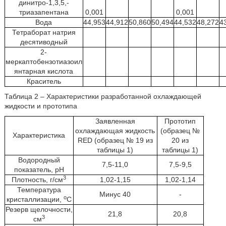
динитро-1,3,5,-
триазапентана
0,001
0,001
Вода
44,953
44,912
50,860
50,494
44,532
48,272
4
Тетраборат натрия
десятиводный
2-
меркаптобензотиазоил
янтарная кислота
Краситель
Таблица 2 – Характеристики разработанной охлаждающей
жидкости и прототипа
Заявленная
Прототип
охлаждающая жидкость
(образец №
Характеристика
RED (образец № 19 из
20 из
таблицы 1)
таблицы 1)
Водородный
7,5-11,0
7,5-9,5
показатель, рН
3
Плотность, г/см
1,02-1,15
1,02-1,14
Температура
Минус 40
-
о
кристаллизации,
С
Резерв щелочности,
21,8
20,8
3
см