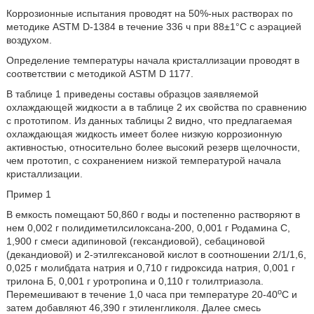
Коррозионные испытания проводят на 50%-ных растворах по
методике ASTM D-1384 в течение 336 ч при 88±1°C с аэрацией
воздухом.
Определение температуры начала кристаллизации проводят в
соответствии с методикой ASTM D 1177.
В таблице 1 приведены составы образцов заявляемой
охлаждающей жидкости а в таблице 2 их свойства по сравнению
с прототипом. Из данных таблицы 2 видно, что предлагаемая
охлаждающая жидкость имеет более низкую коррозионную
активностью, относительно более высокий резерв щелочности,
чем прототип, с сохранением низкой температурой начала
кристаллизации.
Пример 1
В емкость помещают 50,860 г воды и постепенно растворяют в
нем 0,002 г полидиметилсилоксана-200, 0,001 г Родамина С,
1,900 г смеси адипиновой (гександиовой), себациновой
(декандиовой) и 2-этилгексановой кислот в соотношении 2/1/1,6,
0,025 г молибдата натрия и 0,710 г гидроксида натрия, 0,001 г
трилона Б, 0,001 г уротропина и 0,110 г толилтриазола.
о
Перемешивают в течение 1,0 часа при температуре 20-40
С и
затем добавляют 46,390 г этиленгликоля. Далее смесь