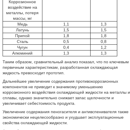
Коррозионное
воздействие на
металлы, потеря
массы, мг
Медь
1,1
1,3
Латунь
1,5
1,5
Припой
1,8
1,8
Сталь
0,5
0,8
Чугун
0,4
1,2
Алюминий
1,3
1,3
Таким образом, сравнительный анализ показал, что по ключевым
первичным характеристикам, разработанная охлаждающая
жидкость превосходит прототип.
Дальнейшее увеличение содержания противокоррозионных
компонентов не приводит к значимому уменьшению
коррозионного воздействия охлаждающей жидкости на металлы и
сплавы, однако значительно снижает запас щелочности и
увеличивает себестоимость продукта.
Увеличение содержания пеногасителя и антивспенивателя также
экономически нецелесообразно и ухудшает эксплуатационные
свойства охлаждающей жидкости.