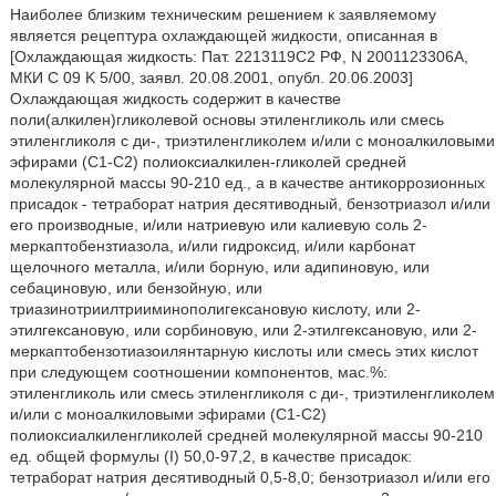
Наиболее близким техническим решением к заявляемому
является рецептура охлаждающей жидкости, описанная в
[Охлаждающая жидкость: Пат. 2213119C2 РФ, N 2001123306A,
МКИ C 09 K 5/00, заявл. 20.08.2001, опубл. 20.06.2003]
Охлаждающая жидкость содержит в качестве
поли(алкилен)гликолевой основы этиленгликоль или смесь
этиленгликоля с ди-, триэтиленгликолем и/или с моноалкиловыми
эфирами (C1-С2) полиоксиалкилен-гликолей средней
молекулярной массы 90-210 ед., а в качестве антикоррозионных
присадок - тетраборат натрия десятиводный, бензотриазол и/или
его производные, и/или натриевую или калиевую соль 2-
меркаптобензтиазола, и/или гидроксид, и/или карбонат
щелочного металла, и/или борную, или адипиновую, или
себациновую, или бензойную, или
триазинотриилтрииминополигексановую кислоту, или 2-
этилгексановую, или сорбиновую, или 2-этилгексановую, или 2-
меркаптобензотиазоилянтарную кислоты или смесь этих кислот
при следующем соотношении компонентов, мас.%:
этиленгликоль или смесь этиленгликоля с ди-, триэтиленгликолем
и/или с моноалкиловыми эфирами (C1-С2)
полиоксиалкиленгликолей средней молекулярной массы 90-210
ед. общей формулы (I) 50,0-97,2, в качестве присадок:
тетраборат натрия десятиводный 0,5-8,0; бензотриазол и/или его