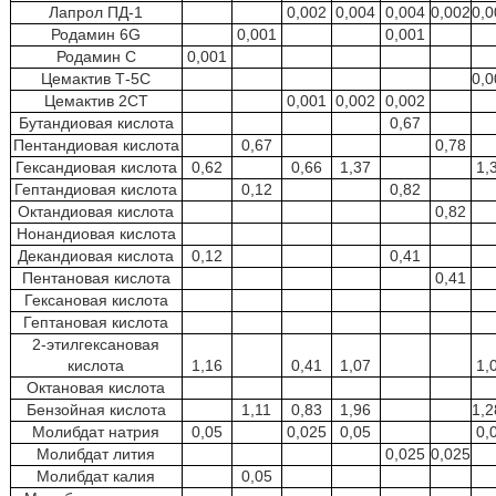
Лапрол ПД-1
0,002
0,004
0,004
0,002
0,0
Родамин 6G
0,001
0,001
Родамин С
0,001
Цемактив Т-5С
0,0
Цемактив 2СТ
0,001
0,002
0,002
Бутандиовая кислота
0,67
Пентандиовая кислота
0,67
0,78
Гександиовая кислота
0,62
0,66
1,37
1,
Гептандиовая кислота
0,12
0,82
Октандиовая кислота
0,82
Нонандиовая кислота
Декандиовая кислота
0,12
0,41
Пентановая кислота
0,41
Гексановая кислота
Гептановая кислота
2-этилгексановая
кислота
1,16
0,41
1,07
1,
Октановая кислота
Бензойная кислота
1,11
0,83
1,96
1,2
Молибдат натрия
0,05
0,025
0,05
0,
Молибдат лития
0,025
0,025
Молибдат калия
0,05