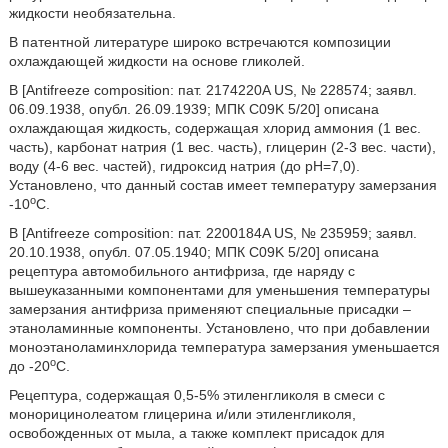
жидкости необязательна.
В патентной литературе широко встречаются композиции
охлаждающей жидкости на основе гликолей.
В [Antifreeze composition: пат. 2174220A US, № 228574; заявл.
06.09.1938, опубл. 26.09.1939; МПК C09K 5/20] описана
охлаждающая жидкость, содержащая хлорид аммония (1 вес.
часть), карбонат натрия (1 вес. часть), глицерин (2-3 вес. части),
воду (4-6 вес. частей), гидроксид натрия (до рН=7,0).
Установлено, что данный состав имеет температуру замерзания
о
-10
С.
В [Antifreeze composition: пат. 2200184A US, № 235959; заявл.
20.10.1938, опубл. 07.05.1940; МПК C09K 5/20] описана
рецептура автомобильного антифриза, где наряду с
вышеуказанными компонентами для уменьшения температуры
замерзания антифриза применяют специальные присадки –
этаноламинные компоненты. Установлено, что при добавлении
моноэтаноламинхлорида температура замерзания уменьшается
о
до -20
С.
Рецептура, содержащая 0,5-5% этиленгликоля в смеси с
монорицинолеатом глицерина и/или этиленгликоля,
освобожденных от мыла, а также комплект присадок для