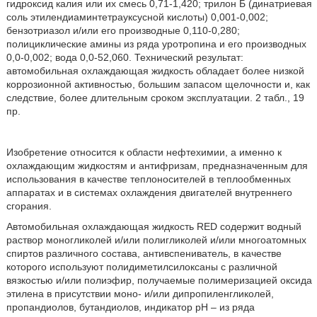
гидроксид калия или их смесь 0,71-1,420; трилон Б (динатриевая
соль этилендиаминтетрауксусной кислоты) 0,001-0,002;
бензотриазол и/или его производные 0,110-0,280;
полициклические амины из ряда уротропина и его производных
0,0-0,002; вода 0,0-52,060. Технический результат:
автомобильная охлаждающая жидкость обладает более низкой
коррозионной активностью, большим запасом щелочности и, как
следствие, более длительным сроком эксплуатации. 2 табл., 19
пр.
Изобретение относится к области нефтехимии, а именно к
охлаждающим жидкостям и антифризам, предназначенным для
использования в качестве теплоносителей в теплообменных
аппаратах и в системах охлаждения двигателей внутреннего
сгорания.
Автомобильная охлаждающая жидкость RED содержит водный
раствор моногликолей и/или полигликолей и/или многоатомных
спиртов различного состава, антивспениватель, в качестве
которого используют полидиметилсилоксаны с различной
вязкостью и/или полиэфир, получаемые полимеризацией оксида
этилена в присутствии моно- и/или дипропиленгликолей,
пропандиолов, бутандиолов, индикатор рН – из ряда