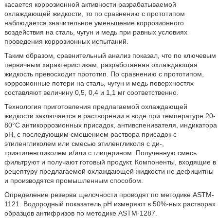
касается коррозионной активности разрабатываемой
охлаждающей жидкости, то по сравнению с прототипом
наблюдается значительное уменьшение коррозионного
воздействия на сталь, чугун и медь при равных условиях
проведения коррозионных испытаний.
Таким образом, сравнительный анализ показал, что по ключевым
первичным характеристикам, разработанная охлаждающая
жидкость превосходит прототип. По сравнению с прототипом,
коррозионные потери на сталь, чугун и медь поверхностях
составляют величину 0,5, 0,4 и 1,1 мг соответственно.
Технология приготовления предлагаемой охлаждающей
жидкости заключается в растворении в воде при температуре 20-
80°С антикоррозионных присадок, антивспенивателя, индикатора
рН, с последующим смешением раствора присадок с
этиленгликолем или смесью этиленгликоля с ди-,
триэтиленгликолем и/или с глицерином. Полученную смесь
фильтруют и получают готовый продукт. Компоненты, входящие в
рецептуру предлагаемой охлаждающей жидкости не дефицитны
и производятся промышленным способом.
Определение резерва щелочности проводят по методике ASTM-
1121. Водородный показатель рН измеряют в 50%-ных растворах
образцов антифризов по методике ASTM-1287.