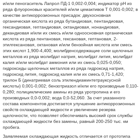
и/или пеногаситель Лапрол ПД-1 0,002-0,004; индикатор рН из
ряда флуороновых красителей и/или цемактивов Т 0,001-0,002; в
качестве антикоррозионных присадок: двухосновная
органическая кислота из ряда бутандиовая, пентандиовая,
гександиовая, гептандиовая, октандиовая, нонандиовая,
декандиовая и/или их смесь и/или одноосновная органическая
кислота из ряда пентановая, гексановая, гептановая, 2-
этилгексановая, октановая и/или бензойная кислота или смесь
этих кислот 1,900-4,400; молибденсодержащие соли щелочных
металлов из ряда молибдат натрия, молибдат лития, молибдат
калия и/или молибдат аммония или их смесь 0,025-0,050;
гидроксиды щелочных металлов из ряда гидроксид натрия,
гидроксид лития, гидроксид калия или их смесь 0,71-1,420;
трилон Б (динатриевая соль этилендиаминтетрауксусной
кислоты) 0,001-0,002; бензотриазол и/или его производные 0,110-
0,280; полициклические амины из ряда уротропина и его
производных 0,0-0,002; вода 0,0-52,060. За счет указанного
состава компонентов достигается улучшение антикоррозионных
свойств охлаждающей жидкости и увеличение резерва
щелочности, что позволяет обеспечивать высокий срок службы
охлаждающей жидкости без замены, равный 200-250 тыс. км
пробега.
Заявляемая охлаждающая жидкость отличается от прототипа