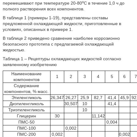
o
перемешивают при температуре 20-80
С в течение 1,0 ч до
полного растворения всех компонентов.
В таблице 1 (примеры 1-19), представлены составы
предложенной охлаждающей жидкости, приготовленные в
условиях, описанных в примере 1.
В таблице 2 приведено сравнение наиболее коррозионно
безопасного прототипа с предлагаемой охлаждающей
жидкостью.
Таблица 1 – Рецептуры охлаждающих жидкостей согласно
заявленному изобретению
Наименование
1
2
3
4
5
6
7
компонентов
Содержание
компонентов, % масс.
Этиленгликоль
26,347
26,27
25,9
82,7
41,4
45,9
92
Диэтиленгликоль
30,507
10
41,4
Триэтиленгликоль
10
Глицерин
30
11,142
ПМС-50
0,004
ПМС-100
0,002
ПМС-200
0,002
0,002