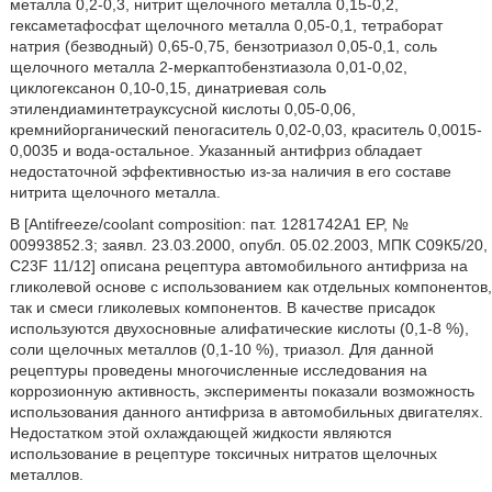
металла 0,2-0,3, нитрит щелочного металла 0,15-0,2,
гексаметафосфат щелочного металла 0,05-0,1, тетраборат
натрия (безводный) 0,65-0,75, бензотриазол 0,05-0,1, соль
щелочного металла 2-меркаптобензтиазола 0,01-0,02,
циклогексанон 0,10-0,15, динатриевая соль
этилендиаминтетрауксусной кислоты 0,05-0,06,
кремнийорганический пеногаситель 0,02-0,03, краситель 0,0015-
0,0035 и вода-остальное. Указанный антифриз обладает
недостаточной эффективностью из-за наличия в его составе
нитрита щелочного металла.
В [Antifreeze/coolant composition: пат. 1281742A1 EP, №
00993852.3; заявл. 23.03.2000, опубл. 05.02.2003, МПК С09К5/20,
C23F 11/12] описана рецептура автомобильного антифриза на
гликолевой основе с использованием как отдельных компонентов,
так и смеси гликолевых компонентов. В качестве присадок
используются двухосновные алифатические кислоты (0,1-8 %),
соли щелочных металлов (0,1-10 %), триазол. Для данной
рецептуры проведены многочисленные исследования на
коррозионную активность, эксперименты показали возможность
использования данного антифриза в автомобильных двигателях.
Недостатком этой охлаждающей жидкости являются
использование в рецептуре токсичных нитратов щелочных
металлов.