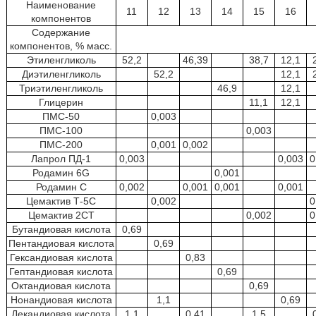
Наименование
11
12
13
14
15
16
компонентов
Содержание
компонентов, % масс.
Этиленгликоль
52,2
46,39
38,7
12,1
Диэтиленгликоль
52,2
12,1
Триэтиленгликоль
46,9
12,1
Глицерин
11,1
12,1
ПМС-50
0,003
ПМС-100
0,003
ПМС-200
0,001
0,002
Лапрол ПД-1
0,003
0,003
0
Родамин 6G
0,001
Родамин С
0,002
0,001
0,001
0,001
Цемактив Т-5С
0,002
0
Цемактив 2СТ
0,002
0
Бутандиовая кислота
0,69
Пентандиовая кислота
0,69
Гександиовая кислота
0,83
Гептандиовая кислота
0,69
Октандиовая кислота
0,69
Нонандиовая кислота
1,1
0,69
Декандиовая кислота
1,1
0,41
1,5