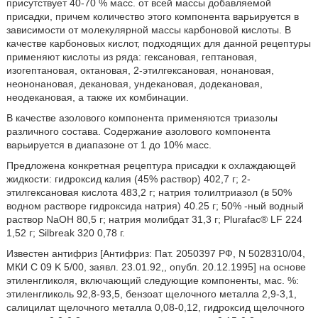
присутствует 40-70 % масс. от всей массы добавляемой
присадки, причем количество этого компонента варьируется в
зависимости от молекулярной массы карбоновой кислоты. В
качестве карбоновых кислот, подходящих для данной рецептуры
применяют кислоты из ряда: гексановая, гептановая,
изогептановая, октановая, 2-этилгексановая, нонановая,
неононановая, декановая, ундекановая, додекановая,
неодекановая, а также их комбинации.
В качестве азолового компонента применяются триазолы
различного состава. Содержание азолового компонента
варьируется в диапазоне от 1 до 10% масс.
Предложена конкретная рецептура присадки к охлаждающей
жидкости: гидроксид калия (45% раствор) 402,7 г; 2-
этилгексановая кислота 483,2 г; натрия толилтриазол (в 50%
водном растворе гидроксида натрия) 40.25 г; 50% -ный водный
раствор NaOH 80,5 г; натрия молибдат 31,3 г; Plurafac® LF 224
1,52 г; Silbreak 320 0,78 г.
Известен антифриз [Антифриз: Пат. 2050397 РФ, N 5028310/04,
МКИ C 09 K 5/00, заявл. 23.01.92,, опубл. 20.12.1995] на основе
этиленгликоля, включающий следующие компоненты, мас. %:
этиленгликоль 92,8-93,5, бензоат щелочного металла 2,9-3,1,
салицилат щелочного металла 0,08-0,12, гидроксид щелочного