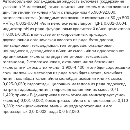
Автомобильная охлаждающая жидкость включает (содержание
указано в % массовых): этиленгликоль или смесь этиленгликоля с
ди-, триэтиленгликолем и/или с глицерином 45,900-92,800;
антивспениватель (полидиметисилоксан с вязкостью от 50 до 500
2
мм
/с) 0,002-0,004 и/или пеногаситель Лапрол ПД-1 0,002-0,004;
индикатор рН из ряда флуороновых красителей и/или цемактивов
Т 0,001-0,002; в качестве антикоррозионных присадок
двухосновная органическая кислота из ряда бутандиовая,
пентандиовая, гександиовая, гептандиовая, октандиовая,
нонандиовая, декандиовая и/или их смесь и/или одноосновная
органическая кислота из ряда пентановая, гексановая,
гептановая, 2-этилгексановая, октановая и/или бензойная
кислота или смесь этих кислот 1,900-4,400; молибденсодержащие
соли щелочных металлов из ряда молибдат натрия, молибдат
лития, молибдат калия и/или молибдат аммония или их смесь
0,025-0,050; гидроксиды щелочных металлов из ряда гидроксид
натрия, гидроксид лития, гидроксид калия или их смесь 0,71-
1,420; трилон Б (динатриевая соль этилендиаминтетрауксусной
кислоты) 0,001-0,002; бензотриазол и/или его производные 0,110-
0,280; полициклические амины из ряда уротропина и его
производных 0,0-0,002; вода 0,0-52,060.