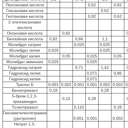
Пентановая кислота
0,62
0,82
Гексановая кислота
0,62
Гептановая кислота
0,82
0,62
2-этилгексановая
кислота
Октановая кислота
0,82
Бензойная кислота
0,82
0,66
1,1
Молибдат натрия
0,025
0,025
Молибдат лития
0,025
0,025
Молибдат калия
0,05
0,025
0,05
Молибдат аммония
0,025
0,025
Гидроксид натрия
0,71
1,42
Гидроксид лития
0,071
0,86
Гидроксид калия
0,071
Трилон Б
0,001
0,002
0,001
0,001
0,002
0,002
0
Бензотриазол
0,18
0,28
5-бром-1,2,3-
0,22
0,28
триазаинден
Толилтриазол
0,110
0,28
Гексаметилентетрамин
(уротропин)
0,001
0,001
0,002
Нитрат 1,3-