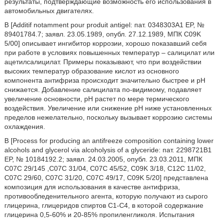
результаты, подтверждающие возможность его использования в
автомобильных двигателях.
В [Additif notamment pour produit antigel: пат. 0348303A1 EP, №
89401784.7; заявл. 23.05.1989, опубл. 27.12.1989, МПК C09K
5/00] описывает ингибитор коррозии, хорошо показавший себя
при работе в условиях повышенных температур – салицилат или
ацетилсалицилат. Примеры показывают, что при воздействии
высоких температур образование кислот из основного
компонента антифриза происходит значительно быстрее и рН
снижается. Добавление салицилата по-видимому, подавляет
увеличение основности, рН растет по мере термического
воздействия. Увеличение или снижение рН ниже установленных
пределов нежелательно, поскольку вызывает коррозию системы
охлаждения.
В [Process for producing an antifreeze composition containing lower
alcohols and glycerol via alcoholysis of a glyceride: пат. 2298721B1
EP, № 10184192.2; заявл. 24.03.2005, опубл. 23.03.2011, МПК
C07C 29/145 ,C07C 31/04, C07C 45/52, C09K 3/18, C12C 11/02,
C07C 29/60, C07C 31/20, C07C 49/17, C09K 5/20] представлена
композиция для использования в качестве антифриза,
противообледенительного агента, которую получают из сырого
глицерина, глицеридов спиртов C1-C4, в которой содержание
глицерина 0,5-60% и 20-85% пропиленгликоля. Испытания