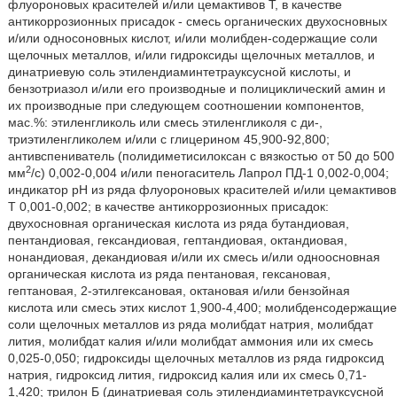
флуороновых красителей и/или цемактивов Т, в качестве
антикоррозионных присадок - смесь органических двухосновных
и/или односоновных кислот, и/или молибден-содержащие соли
щелочных металлов, и/или гидроксиды щелочных металлов, и
динатриевую соль этилендиаминтетрауксусной кислоты, и
бензотриазол и/или его производные и полициклический амин и
их производные при следующем соотношении компонентов,
мас.%: этиленгликоль или смесь этиленгликоля с ди-,
триэтиленгликолем и/или с глицерином 45,900-92,800;
антивспениватель (полидиметисилоксан с вязкостью от 50 до 500
2
мм
/с) 0,002-0,004 и/или пеногаситель Лапрол ПД-1 0,002-0,004;
индикатор рН из ряда флуороновых красителей и/или цемактивов
Т 0,001-0,002; в качестве антикоррозионных присадок:
двухосновная органическая кислота из ряда бутандиовая,
пентандиовая, гександиовая, гептандиовая, октандиовая,
нонандиовая, декандиовая и/или их смесь и/или одноосновная
органическая кислота из ряда пентановая, гексановая,
гептановая, 2-этилгексановая, октановая и/или бензойная
кислота или смесь этих кислот 1,900-4,400; молибденсодержащие
соли щелочных металлов из ряда молибдат натрия, молибдат
лития, молибдат калия и/или молибдат аммония или их смесь
0,025-0,050; гидроксиды щелочных металлов из ряда гидроксид
натрия, гидроксид лития, гидроксид калия или их смесь 0,71-
1,420; трилон Б (динатриевая соль этилендиаминтетрауксусной