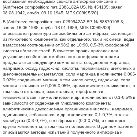
достижения необходимых свойств антифриза описана в
[Antifreeze composition: пат. 2386182A US, № 454195; заявл.
08.08.1942, опубл. 09.10.1945; МПК C09K 5/20].
В [Antifreeze composition: пат. 0299942A2 EP, № 88870108.3;
заявл. 16.06.1988, опубл. 18.01.1989, МПК С09К5/00]
описывается рецептура автомобильного антифриза, состоящая
из гликолевого компонента, как отдельного, так и их смеси, воды
в массовом соотношении от 98:2 до 10:90, 0,5-3% фосфорной
кислоты и/или ее солей. В качестве прочих присадок для
улучшения свойств автомобильного антифриза авторами
предлагаются следующие компоненты: соединения марганца,
например, оксид, гидроксид, кислоты, перманганаты щелочных и
щелочноземельных металлов, соли марганца в количестве 0,005-
0,02%; соединения магния, в том числе оксид, гидроксид, соли
магния в количестве 0,005-0,05%; ароматические поликислоты, в
том числе фталевая, изофталевая, терефталевая,
гемимеллитовая, тримеллитовая и др. в количестве от 0,1-0,5% в
зависимости от содержания гликолевого компонента;
алифатические двухосновные органические кислоты, например,
адипиновая, себациновая и др. в количестве 0,1-0,7%; а также
молибдаты (0,3-0,7%), вольфраматы (0,3-0,7%); и некоторые
другие компоненты, в том числе полимерные. В данном патенте
описываются методы испытаний полученного антифриза и