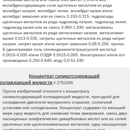
молибденсодержащие соли щелочных металлов из ряда
молибдат натрия, молибдат лития, молибдат калия и/или
молибдат аммония или их смесь 0,150-0,315; гидроксиды
щелочных металлов из ряда гидроксид натрия, гидроксид лития,
гидроксид калия или их смесь 0,960-1,930; метасиликаты
щелочных металлов из ряда метасиликат натрия, метасиликат
калия 0,013-0,035; нитриты щелочных металлов из ряда нитрит
натрия, нитрит калия и/или нитрит аммония 0,08-0,200; трилон
Б (динатриевая соль этилендиаминтетрауксусной кислоты)
0,0015-0,005 и/или ОЭДФ 0,0015-0,005; бензотриазол и/или его
производные 0,250-0,640; воду 0,0-51,430.
Концентрат силикатсодержащей
охлаждающей жидкости
// 2751005
Группа изобретений относится к концентрату
силикатсодержащей охлаждающей жидкости, пригодной для
охлаждения двигателя внутреннего сгорания, солнечной
установки или холодильника. Концентрат содержит по меньшей
мере одну жидкость для снижения точки замерзания, смесь двух
насыщенных алифатических дикарбоновых кислот или их солей
щелочных или щелочноземельных металлов, одну насыщенную
алифатическую монокарбоновую кислоту или ее соль