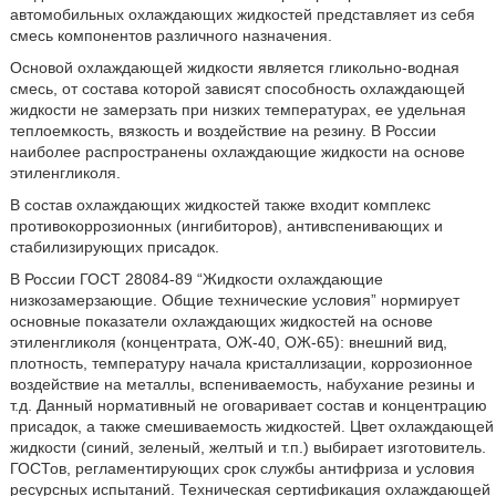
автомобильных охлаждающих жидкостей представляет из себя
смесь компонентов различного назначения.
Основой охлаждающей жидкости является гликольно-водная
смесь, от состава которой зависят способность охлаждающей
жидкости не замерзать при низких температурах, ее удельная
теплоемкость, вязкость и воздействие на резину. В России
наиболее распространены охлаждающие жидкости на основе
этиленгликоля.
В состав охлаждающих жидкостей также входит комплекс
противокоррозионных (ингибиторов), антивспенивающих и
стабилизирующих присадок.
В России ГОСТ 28084-89 “Жидкости охлаждающие
низкозамерзающие. Общие технические условия” нормирует
основные показатели охлаждающих жидкостей на основе
этиленгликоля (концентрата, ОЖ-40, ОЖ-65): внешний вид,
плотность, температуру начала кристаллизации, коррозионное
воздействие на металлы, вспениваемость, набухание резины и
т.д. Данный нормативный не оговаривает состав и концентрацию
присадок, а также смешиваемость жидкостей. Цвет охлаждающей
жидкости (синий, зеленый, желтый и т.п.) выбирает изготовитель.
ГОСТов, регламентирующих срок службы антифриза и условия
ресурсных испытаний. Техническая сертификация охлаждающей