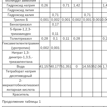
Молибдат аммония
Гидроксид натрия
0,26
0,71
1,42
1,
Гидроксид лития
Гидроксид калия
0,71
0,71
Трилон Б
0,001
0,002
0,001
0,002
0,001
0,001
0,0
Бензотриазол
0,17
5-бром-1,2,3-
триазаинден
0,11
Толилтриазол
0,28
0,1
0,11
0,28
0,
Гексаметилентетрамин
(уротропин)
0,002
0,001
Нитрат 1,3-
динитро-1,3,5,-
триазапентана
Вода
41,157
40,177
51,351
0
14,553
52,06
1,
Тетраборат натрия
десятиводный
2-
меркаптобензотиазоил
янтарная кислота
Краситель
Продолжение таблицы 1