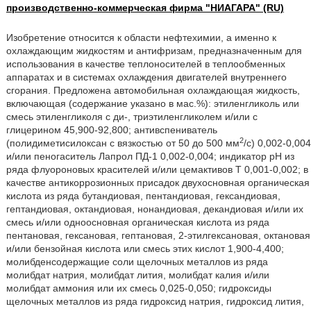
производственно-коммерческая фирма "НИАГАРА" (RU)
Изобретение относится к области нефтехимии, а именно к
охлаждающим жидкостям и антифризам, предназначенным для
использования в качестве теплоносителей в теплообменных
аппаратах и в системах охлаждения двигателей внутреннего
сгорания. Предложена автомобильная охлаждающая жидкость,
включающая (содержание указано в мас.%): этиленгликоль или
смесь этиленгликоля с ди-, триэтиленгликолем и/или с
глицерином 45,900-92,800; антивспениватель
2
(полидиметисилоксан с вязкостью от 50 до 500 мм
/с) 0,002-0,004
и/или пеногаситель Лапрол ПД-1 0,002-0,004; индикатор рН из
ряда флуороновых красителей и/или цемактивов Т 0,001-0,002; в
качестве антикоррозионных присадок двухосновная органическая
кислота из ряда бутандиовая, пентандиовая, гександиовая,
гептандиовая, октандиовая, нонандиовая, декандиовая и/или их
смесь и/или одноосновная органическая кислота из ряда
пентановая, гексановая, гептановая, 2-этилгексановая, октановая
и/или бензойная кислота или смесь этих кислот 1,900-4,400;
молибденсодержащие соли щелочных металлов из ряда
молибдат натрия, молибдат лития, молибдат калия и/или
молибдат аммония или их смесь 0,025-0,050; гидроксиды
щелочных металлов из ряда гидроксид натрия, гидроксид лития,