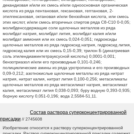
декандиовая и/или их смесь и/или одноосновная органическая
кислота из ряда пентановая, гексановая, гептановая, 2-
этилгексановая, октановая и/или бензойная кислота, или смесь
этих кислот, и/или смесь вторичных спиртов ряда С8-С10 0-0,05;
молибденсодержащие соли щелочных металлов из ряда
молибдат натрия, молибдат лития, молибдат калия и/или
молибдат аммония или их смесь 0,024-0,051; гидроксиды
щелочных металлов из ряда гидроксид натрия, гидроксид лития,
гидроксид калия или их смесь 0,15-0,39; трилон Б (динатриевая
соль этилендиаминтетрауксусной кислоты) 0,0001-0,001;
бензотриазол и/или его производные 0,101-0,246;
полициклические амины из ряда уротропина и его производных
0,09-0,212; азотнокислые щелочные металлы из ряда нитрат
натрия, нитрат калия, нитрат лития 0,100-0,256; метасиликаты
щелочных металлов из ряда метасиликат натрия, метасиликат
калия, метасиликат лития 0,038-0,093; буру водную 0,393-0,935;
борную кислоту 0,051-0,196; вода 2,5584-51,11.
Состав раствора суперконцентрированной
присадки
// 2745608
Изобретение относится к раствору суперконцентрированной
присадки. Раствор суперконцентрированной присадки содержит