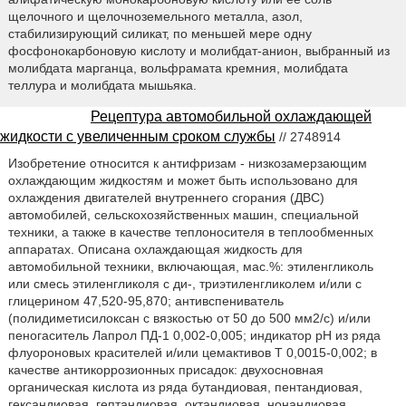
щелочного и щелочноземельного металла, азол,
стабилизирующий силикат, по меньшей мере одну
фосфонокарбоновую кислоту и молибдат-анион, выбранный из
молибдата марганца, вольфрамата кремния, молибдата
теллура и молибдата мышьяка.
Рецептура автомобильной охлаждающей
жидкости с увеличенным сроком службы
// 2748914
Изобретение относится к антифризам - низкозамерзающим
охлаждающим жидкостям и может быть использовано для
охлаждения двигателей внутреннего сгорания (ДВС)
автомобилей, сельскохозяйственных машин, специальной
техники, а также в качестве теплоносителя в теплообменных
аппаратах. Описана охлаждающая жидкость для
автомобильной техники, включающая, мас.%: этиленгликоль
или смесь этиленгликоля с ди-, триэтиленгликолем и/или с
глицерином 47,520-95,870; антивспениватель
(полидиметисилоксан с вязкостью от 50 до 500 мм2/с) и/или
пеногаситель Лапрол ПД-1 0,002-0,005; индикатор рН из ряда
флуороновых красителей и/или цемактивов Τ 0,0015-0,002; в
качестве антикоррозионных присадок: двухосновная
органическая кислота из ряда бутандиовая, пентандиовая,
гександиовая, гептандиовая, октандиовая, нонандиовая,