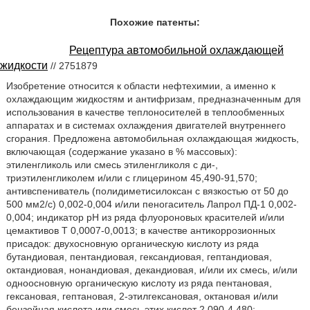
Похожие патенты:
Рецептура автомобильной охлаждающей
жидкости
// 2751879
Изобретение относится к области нефтехимии, а именно к
охлаждающим жидкостям и антифризам, предназначенным для
использования в качестве теплоносителей в теплообменных
аппаратах и в системах охлаждения двигателей внутреннего
сгорания. Предложена автомобильная охлаждающая жидкость,
включающая (содержание указано в % массовых):
этиленгликоль или смесь этиленгликоля с ди-,
триэтиленгликолем и/или с глицерином 45,490-91,570;
антивспениватель (полидиметисилоксан с вязкостью от 50 до
500 мм2/с) 0,002-0,004 и/или пеногаситель Лапрол ПД-1 0,002-
0,004; индикатор рН из ряда флуороновых красителей и/или
цемактивов Т 0,0007-0,0013; в качестве антикоррозионных
присадок: двухосновную органическую кислоту из ряда
бутандиовая, пентандиовая, гександиовая, гептандиовая,
октандиовая, нонандиовая, декандиовая, и/или их смесь, и/или
одноосновную органическую кислоту из ряда пентановая,
гексановая, гептановая, 2-этилгексановая, октановая и/или
бензойная кислота или смесь этих кислот 2,090-4,480;