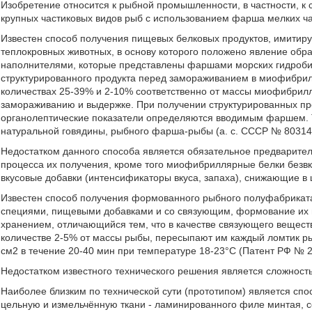
Изобретение относится к рыбной промышленности, в частности, к
крупных частиковых видов рыб с использованием фарша мелких ча
Известен способ получения пищевых белковых продуктов, имитиру
теплокровных животных, в основу которого положено явление обр
наполнителями, которые представлены фаршами морских гидроби
структурированного продукта перед замораживанием в миофибрил
количествах 25-39% и 2-10% соответственно от массы миофибрил
замораживанию и выдержке. При получении структурированных про
органолептические показатели определяются вводимым фаршем. Т
натуральной говядины, рыбного фарша-рыбы (а. с. СССР № 803147
Недостатком данного способа является обязательное предварите
процесса их получения, кроме того миофибриллярные белки безвку
вкусовые добавки (интенсификаторы вкуса, запаха), снижающие в 
Известен способ получения формованного рыбного полуфабрикат
специями, пищевыми добавками и со связующим, формование их 
хранением, отличающийся тем, что в качестве связующего вещес
количестве 2-5% от массы рыбы, пересыпают им каждый ломтик ры
см2 в течение 20-40 мин при температуре 18-23°С (Патент РФ № 2
Недостатком известного технического решения является сложност
Наиболее близким по технической сути (прототипом) является сп
цельную и измельчённую ткани - ламинированного филе минтая, 