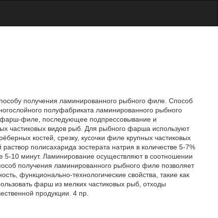
 способу получения ламинированного рыбного филе. Способ
ногослойного полуфабриката ламинированного рыбного
-фарш-филе, последующее подпрессовывание и
ных частиковых видов рыб. Для рыбного фарша используют
ёберных костей, срезку, кусочки филе крупных частиковых
й раствор полисахарида зостерата натрия в количестве 5-7%
е 5-10 минут. Ламинирование осуществляют в соотношении
особ получения ламинированного рыбного филе позволяет
ость, функционально-технологические свойства, такие как
льзовать фарш из мелких частиковых рыб, отходы
ественной продукции. 4 пр.