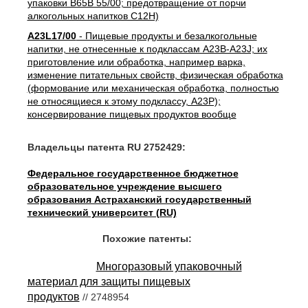
упаковки B65B 55/00; предотвращение от порчи
алкогольных напитков C12H)
A23L17/00
- Пищевые продукты и безалкогольные
напитки, не отнесенные к подклассам A23B-A23J; их
приготовление или обработка, например варка,
изменение питательных свойств, физическая обработка
(формование или механическая обработка, полностью
не относящиеся к этому подклассу, A23P);
консервирование пищевых продуктов вообще
Владельцы патента RU 2752429:
Федеральное государственное бюджетное
образовательное учреждение высшего
образования Астраханский государственный
технический университет (RU)
Похожие патенты:
Многоразовый упаковочный
материал для защиты пищевых
продуктов
// 2748954