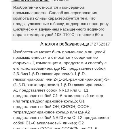
Изобретение относится к консервной
промышленности. Способ консервирования
компота из сливы характеризуется тем, что
плоды, уложенные в банку, подвергают подогреву
циклическим вдуванием насыщенного водяного
пара с температурой 105-110°C в течение 60 с.
Аналоги ребаудиозида
// 2752317
Изобретение может быть применено в пищевой
промышленности и относится к соединению
формулы I, композициям, продуктам и способу с
его использованием: где R1 представляет собой
2,3-бис(1-β-D-глюкопиранозил)-1-β-D-
глюкопиранозил или 2-(1-α-L-рамнопиранозил)-3-
(1-β-D-глюкопиранозил)-1-β-D-глюкопиранозил;
A1 представляет собой NR10 или O; L1
представляет собой C1–6 алкиленовый линкер
или тетрагидропирановое кольцо; G1
представляет собой OH, CH2OH, COOH,
тетрагидропирановое кольцо или где A2
представляет собой NR20 или O; L2 представляет
собой C1–6 алкиленовый линкер; G2
представляет COOH или COOR25, где C1–6