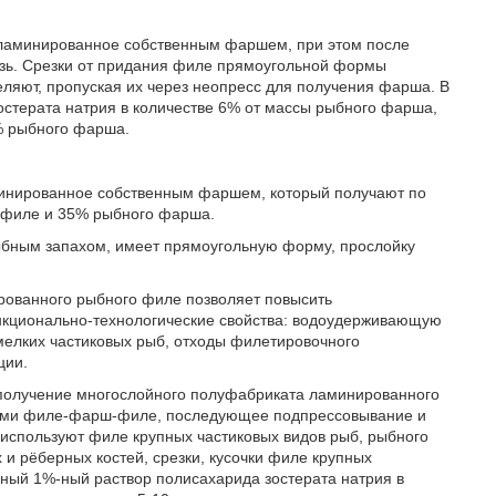
 ламинированное собственным фаршем, при этом после
изь. Срезки от придания филе прямоугольной формы
еляют, пропуская их через неопресс для получения фарша. В
стерата натрия в количестве 6% от массы рыбного фарша,
% рыбного фарша.
минированное собственным фаршем, который получают по
о филе и 35% рыбного фарша.
бным запахом, имеет прямоугольную форму, прослойку
ованного рыбного филе позволяет повысить
ункционально-технологические свойства: водоудерживающую
мелких частиковых рыб, отходы филетировочного
ции.
получение многослойного полуфабриката ламинированного
оями филе-фарш-филе, последующее подпрессовывание и
 используют филе крупных частиковых видов рыб, рыбного
и рёберных костей, срезки, кусочки филе крупных
одный 1%-ный раствор полисахарида зостерата натрия в