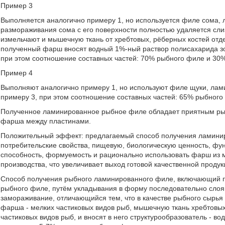
Пример 3
Выполняется аналогично примеру 1, но используется филе сома,
размораживания сома с его поверхности полностью удаляется сл
измельчают и мышечную ткань от хребтовых, рёберных костей отд
полученный фарш вносят водный 1%-ный раствор полисахарида зо
при этом соотношение составных частей: 70% рыбного филе и 30
Пример 4
Выполняют аналогично примеру 1, но используют филе щуки, ла
примеру 3, при этом соотношение составных частей: 65% рыбног
Полученное ламинированное рыбное филе обладает приятным ры
фарша между пластинами.
Положительный эффект: предлагаемый способ получения ламинир
потребительские свойства, пищевую, биологическую ценность, ф
способность, формуемость и рационально использовать фарш из 
производства, что увеличивает выход готовой качественной продук
Способ получения рыбного ламинированного филе, включающий 
рыбного филе, путём укладывания в форму последовательно сл
замораживание, отличающийся тем, что в качестве рыбного сырья
фарша - мелких частиковых видов рыб, мышечную ткань хребтовых 
частиковых видов рыб, и вносят в него структурообразователь - в