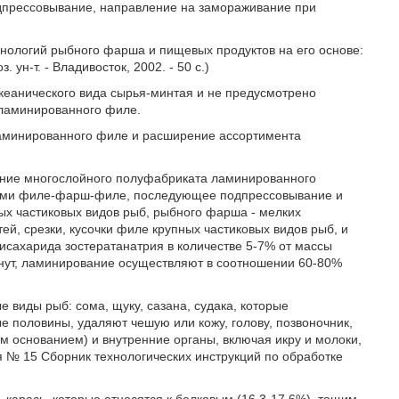
прессовывание, направление на замораживание при
нологий рыбного фарша и пищевых продуктов на его основе:
 ун-т. - Владивосток, 2002. - 50 с.)
океанического вида сырья-минтая и не предусмотрено
 ламинированного филе.
ламинированного филе и расширение ассортимента
чение многослойного полуфабриката ламинированного
оями филе-фарш-филе, последующее подпрессовывание и
ых частиковых видов рыб, рыбного фарша - мелких
ей, срезки, кусочки филе крупных частиковых видов рыб, и
лисахарида зостератанатрия в количестве 5-7% от массы
нут, ламинирование осуществляют в соотношении 60-80%
виды рыб: сома, щуку, сазана, судака, которые
 половины, удаляют чешую или кожу, голову, позвоночник,
ым основанием) и внутренние органы, включая икру и молоки,
я № 15 Сборник технологических инструкций по обработке