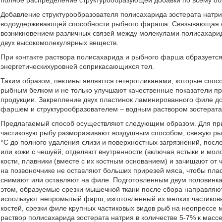
полное распределение структурообразующей добавки по всему о
Добавление структурообразователя полисахарида зостерата натр
водоудерживающей способности рыбного фараша. Связывающая с
возникновением различных связей между молекулами полисахари
двух высокомолекулярных веществ.
При контакте раствора полисахарида и рыбного фарша образуется
энергетическихуровней соприкасающихся тел.
Таким образом, пектины являются гетерогликанами, которые спос
рыбным белком и не только улучшают качественные показатели пр
продукции. Закрепление двух пластинок ламинированного филе до
фаршем и структурообразователем – водным раствором зостерата
Предлагаемый способ осуществляют следующим образом. Для пр
частиковую рыбу размораживают воздушным способом, свежую рыб
°С до полного удаления слизи и поверхностных загрязнений, посл
или кожи с чешуёй, отделяют внутренности (включая ястыки и моло
кости, плавники (вместе с их костным основанием) и зачищают от 
на позвоночнике не оставляют больших прирезей мяса, чтобы пла
снимают или оставляют на филе. Подготовленным двум половинк
этом, образуемые срезки мышечной ткани после сбора направля
используют непромытый фарш, изготовленный из мелких частиков
костей, срезки филе крупных частиковых видов рыб на неопрессе
раствор полисахарида зостерата натрия в количестве 5-7% к мас