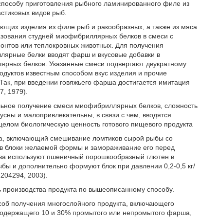
 способу приготовления рыбного ламинированного филе из
стиковых видов рыб.
ющих изделия из филе рыб и ракообразных, а также из мяса
азования студней миофибриллярных белков в смеси с
онтов или теплокровных животных. Для получения
лярные белки вводят фарш и вкусовые добавки в
лярных белков. Указанные смеси подвергают двукратному
дуктов известным способом вкус изделия и прочие
ак, при введении говяжьего фарша достигается имитация
, 1979).
льное получение смеси миофибриллярных белков, сложность
сны и малопривлекательны, в связи с чем, вводятся
целом биологическую ценность готового пищевого продукта
а, включающий смешивание ломтиков сырой рыбы со
в блоки желаемой формы и замораживание его перед
тва используют пшеничный порошкообразный глютен в
бы и дополнительно формуют блок при давлении 0,2-0,5 кг/
204294, 2003).
ь производства продукта по вышеописанному способу.
особ получения многослойного продукта, включающего
содержащего 10 и 30% промытого или непромытого фарша,