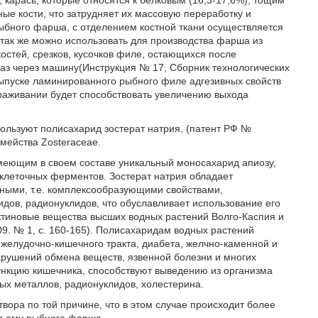
карась, которые относятся к белковым (16,3-17,6%), тощим
е кости, что затрудняет их массовую переработку и
бного фарша, с отделением костной ткани осуществляется
 так же можно использовать для производства фарша из
остей, срезков, кусочков филе, остающихся после
раз через машину(Инструкция № 17, Сборник технологических
выпуске ламинированного рыбного филе адгезивных свойств
раживании будет способствовать увеличению выхода
ользуют полисахарид зостерат натрия, (патент РФ №
емейства Zosteraceae.
меющим в своем составе уникальный моносахарид апиозу,
клеточных ферментов. Зостерат натрия обладает
ными, т.е. комплексообразующими свойствами,
дов, радионуклидов, что обуславливает использование его
ектиновые вещества высших водных растений Волго-Каспия и
09. № 1, с. 160-165). Полисахаридам водных растений
желудочно-кишечного тракта, диабета, желчно-каменной и
арушений обмена веществ, язвенной болезни и многих
ункцию кишечника, способствуют выведению из организма
ых металлов, радионуклидов, холестерина.
вора по той причине, что в этом случае происходит более