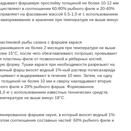
кладывают фаршевую прослойку толщиной не более 10-12 мм
уществляют в соотношении 60-80% рыбного филе и 20-40%
авляют на фасование массой 0,5-1,0 кг с использованием
а замораживание и хранение при температуре не выше минус
частиковой рыбы сазана с фаршем карася.
хранившихся не более 2 месяцев при температуре не выше
ее 15°С, после чего обезглавливают, потрошат, промывают
я пластины филе от позвоночной и рёберных костей,
ную форму. Тушки карася при необходимости разрезыют на
ученный фарш вносят водный 1%-ный раствор полисахарида
ешивают и выдерживают в течение 10 мин. Затем, на одну
толщиной не более 10 мм и сверху накладывают вторую
ыбного филе и 20% рыбного фарша. Формованное
 кг с использованием известных технических средств,
температуре не выше минус 18°С.
минированное фаршем окуня, в который вносят водный 1%-
и этом соотношение составных частей: 60% рыбного филе и