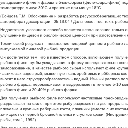
укладывание филе и фарша в блок-формы (филе-фарш-филе) под
температуре минус 30°С и хранение при минус 18°С.
(Бойцова Т.М. Обоснование и разработка ресурсосберегающих тех
автореферат диссертации : 05.18.04 / Дальневост. гос. техн. рыбохоз.
Недостатком указанного способа является использование только 
улучшение пищевой и биологической ценности при изготовлкении
Технический результат – повышение пищевой ценности рыбного 
выпускаемой пищевой рыбной продукции.
Он достигается тем, что в известном способе, включающем полу
рыбного филе, путём укладывания в форму последовательно сл
замораживание, в качестве рыбного сырья используют филе крупн
частиковых видов рыб, мышечную ткань хребтовых и рёберных кост
вносят в него структурообразователь - водный 1%-ный раствор по
рыбного фарша, перемешивают и выдерживают в течение 5-10 ми
рыбного филе и 20-40% рыбного фарша.
Для получения рыбного филе используют частиковые пресноводные 
разделывают на филе: при этом рыбу разрезают на две продольные
плечевые и крупные реберные кости, плавники (вместе с их костн
зачищают от черной брюшной пленки и сгустков крови. (Инструкци
рыбы, том 1, 1992).