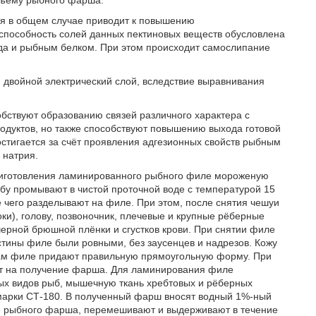
бъему рыбного фарша.
ия в общем случае приводит к повышению
пособность солей данных пектиновых веществ обусловлена
да и рыбным белком. При этом происходит самослипание
 двойной электрический слой, вследствие выравнивания
обствуют образованию связей различного характера с
одуктов, но также способствуют повышению выхода готовой
стигается за счёт проявления адгезионных свойств рыбным
 натрия.
иготовления ламинированного рыбного филе мороженую
у промывают в чистой проточной воде с температурой 15
е чего разделывают на филе. При этом, после снятия чешуи
ки), голову, позвоночник, плечевые и крупные рёберные
черной брюшной плёнки и сгустков крови. При снятии филе
стины филе были ровными, без заусенцев и надрезов. Кожу
ам филе придают правильную прямоугольную форму. При
ют на получение фарша. Для ламинирования филе
ых видов рыб, мышечную ткань хребтовых и рёберных
 марки СТ-180. В полученный фарш вносят водный 1%-ный
се рыбного фарша, перемешивают и выдерживают в течение