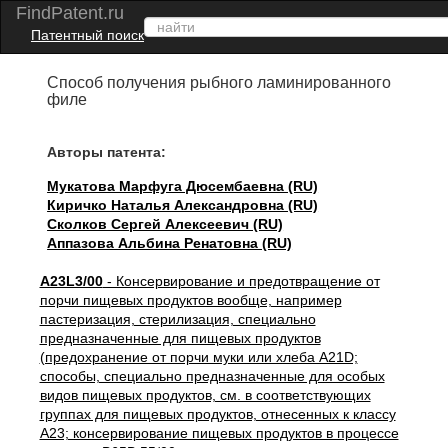
FindPatent.ru
Патентный поиск
Способ получения рыбного ламинированного
филе
Авторы патента:
Мукатова Марфуга Дюсембаевна (RU)
Киричко Наталья Александровна (RU)
Сколков Сергей Алексеевич (RU)
Аппазова Альбина Ренатовна (RU)
A23L3/00
- Консервирование и предотвращение от
порчи пищевых продуктов вообще, например
пастеризация, стерилизация, специально
предназначенные для пищевых продуктов
(предохранение от порчи муки или хлеба A21D;
способы, специально предназначенные для особых
видов пищевых продуктов, см. в соответствующих
группах для пищевых продуктов, отнесенных к классу
A23; консервирование пищевых продуктов в процессе