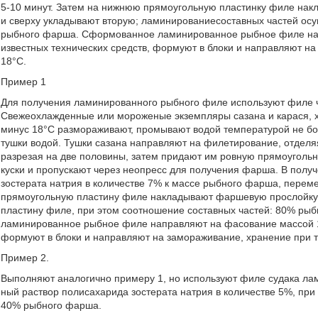
5-10 минут. Затем на нижнюю прямоугольную пластинку филе на
и сверху укладывают вторую; ламинированиесоставных частей ос
рыбного фарша. Сформованное ламинированное рыбное филе напр
известных технических средств, формуют в блоки и направляют н
18°С.
Пример 1
Для получения ламинированного рыбного филе используют филе 
Свежеохлажденные или мороженые экземпляры сазана и карася, 
минус 18°С размораживают, промывают водой температурой не бол
тушки водой. Тушки сазана направляют на филетирование, отделя
разрезая на две половины, затем придают им ровную прямоуголь
куски и пропускают через неопресс для получения фарша. В пол
зостерата натрия в количестве 7% к массе рыбного фарша, перем
прямоугольную пластину филе накладывают фаршевую прослойку 
пластину филе, при этом соотношение составных частей: 80% р
ламинированное рыбное филе направляют на фасование массой 1,0
формуют в блоки и направляют на замораживание, хранение при 
Пример 2.
Выполняют аналогично примеру 1, но используют филе судака ла
ный раствор полисахарида зостерата натрия в количестве 5%, пр
40% рыбного фарша.