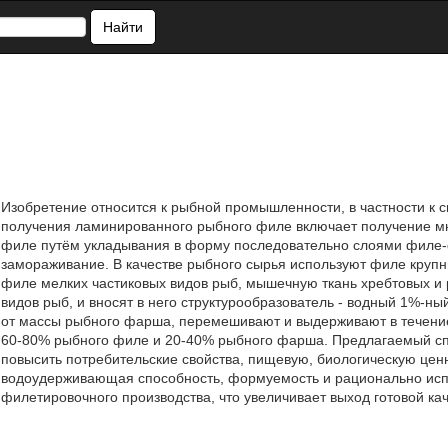
Найти
Изобретение относится к рыбной промышленности, в частности к
получения ламинированного рыбного филе включает получение м
филе путём укладывания в форму последовательно слоями филе
замораживание. В качестве рыбного сырья используют филе круп
филе мелких частиковых видов рыб, мышечную ткань хребтовых и р
видов рыб, и вносят в него структурообразователь - водный 1%-ны
от массы рыбного фарша, перемешивают и выдерживают в течени
60-80% рыбного филе и 20-40% рыбного фарша. Предлагаемый сп
повысить потребительские свойства, пищевую, биологическую ценн
водоудерживающая способность, формуемость и рационально испо
филетировочного производства, что увеличивает выход готовой кач