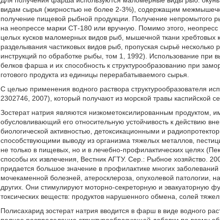
Для получения фарша используются маломерные виды рыб: окунь, 
видам сырья (жирностью не более 2-3%), содержащим межмышечны
получение пищевой рыбной продукции. Получение непромытого ры
на неопрессе марки СТ-180 или вручную. Помимо этого, неопресс
целых кусков маломерных видов рыб, мышечной ткани хребтовых к
разделывания частиковых видов рыб, пропуская сырьё несколько 
инструкций по обработке рыбы, том 1, 1992). Использование при 
белков фарша и их способность к структурообразованию при замо
готового продукта из единицы перерабатываемого сырья.
С целью применения водного раствора структурообразователя исп
2302746, 2007), который получают из морской травы каспийской с
Зостерат натрия являются низкометоксилированным продуктом, и
обусловливающий его относительную устойчивость к действию вне
биологической активностью, детоксикационными и радиопротектор
способствующими выводу из организма тяжелых металлов, пестици
не только в пищевых, но и в лечебно-профилактических целях (П
способы их извлечения, Вестник АГТУ. Сер.: Рыбное хозяйство. 20
придается большое значение в профилактике многих заболеваний 
мочекаменной болезней, атеросклероза, опухолевой патологии, н
других. Они стимулируют моторно-секреторную и эвакуаторную ф
токсических веществ: продуктов нарушенного обмена, солей тяжел
Полисахарид зостерат натрия вводится в фарш в виде водного раст