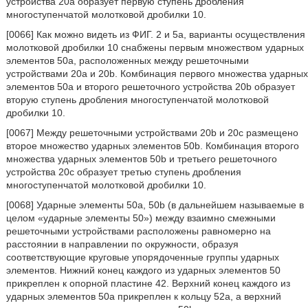
устройства 20a образует первую ступень дробления
многоступенчатой молотковой дробилки 10.
[0066] Как можно видеть из ФИГ. 2 и 5а, варианты осуществления
молотковой дробилки 10 снабжены первым множеством ударных
элементов 50а, расположенных между решеточными
устройствами 20a и 20b. Комбинация первого множества ударных
элементов 50a и второго решеточного устройства 20b образует
вторую ступень дробления многоступенчатой молотковой
дробилки 10.
[0067] Между решеточными устройствами 20b и 20c размещено
второе множество ударных элементов 50b. Комбинация второго
множества ударных элементов 50b и третьего решеточного
устройства 20c образует третью ступень дробления
многоступенчатой молотковой дробилки 10.
[0068] Ударные элементы 50a, 50b (в дальнейшем называемые в
целом «ударные элементы 50») между взаимно смежными
решеточными устройствами расположены равномерно на
расстоянии в направлении по окружности, образуя
соответствующие круговые упорядоченные группы ударных
элементов. Нижний конец каждого из ударных элементов 50
прикреплен к опорной пластине 42. Верхний конец каждого из
ударных элементов 50a прикреплен к кольцу 52a, а верхний