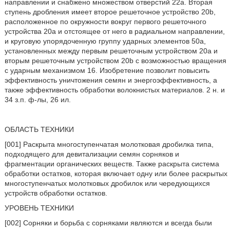
направлении и снабжено множеством отверстий 22а. Вторая
ступень дробления имеет второе решеточное устройство 20b,
расположенное по окружности вокруг первого решеточного
устройства 20a и отстоящее от него в радиальном направлении,
и круговую упорядоченную группу ударных элементов 50a,
установленных между первым решеточным устройством 20a и
вторым решеточным устройством 20b с возможностью вращения
с ударным механизмом 16. Изобретение позволит повысить
эффективность уничтожения семян и энергоэффективность, а
также эффективность обработки волокнистых материалов. 2 н. и
34 з.п. ф-лы, 26 ил.
ОБЛАСТЬ ТЕХНИКИ
[001] Раскрыта многоступенчатая молотковая дробилка типа,
подходящего для девитализации семян сорняков и
фрагментации органических веществ. Также раскрыта система
обработки остатков, которая включает одну или более раскрытых
многоступенчатых молотковых дробилок или чередующихся
устройств обработки остатков.
УРОВЕНЬ ТЕХНИКИ
[002] Сорняки и борьба с сорняками являются и всегда были