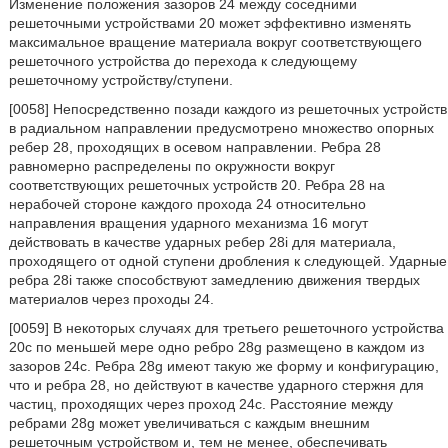
Изменение положения зазоров 24 между соседними
решеточными устройствами 20 может эффективно изменять
максимальное вращение материала вокруг соответствующего
решеточного устройства до перехода к следующему
решеточному устройству/ступени.
[0058] Непосредственно позади каждого из решеточных устройств
в радиальном направлении предусмотрено множество опорных
ребер 28, проходящих в осевом направлении. Ребра 28
равномерно распределены по окружности вокруг
соответствующих решеточных устройств 20. Ребра 28 на
нерабочей стороне каждого прохода 24 относительно
направления вращения ударного механизма 16 могут
действовать в качестве ударных ребер 28i для материала,
проходящего от одной ступени дробления к следующей. Ударные
ребра 28i также способствуют замедлению движения твердых
материалов через проходы 24.
[0059] В некоторых случаях для третьего решеточного устройства
20c по меньшей мере одно ребро 28g размещено в каждом из
зазоров 24c. Ребра 28g имеют такую же форму и конфигурацию,
что и ребра 28, но действуют в качестве ударного стержня для
частиц, проходящих через проход 24c. Расстояние между
ребрами 28g может увеличиваться с каждым внешним
решеточным устройством и, тем не менее, обеспечивать