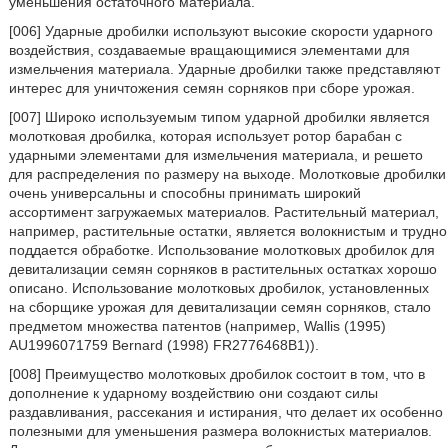
уменьшения остаточного материала.
[006] Ударные дробилки используют высокие скорости ударного
воздействия, создаваемые вращающимися элементами для
измельчения материала. Ударные дробилки также представляют
интерес для уничтожения семян сорняков при сборе урожая.
[007] Широко используемым типом ударной дробилки является
молотковая дробилка, которая использует ротор барабан с
ударными элементами для измельчения материала, и решето
для распределения по размеру на выходе. Молотковые дробилки
очень универсальны и способны принимать широкий
ассортимент загружаемых материалов. Растительный материал,
например, растительные остатки, является волокнистым и трудно
поддается обработке. Использование молотковых дробилок для
девитализации семян сорняков в растительных остатках хорошо
описано. Использование молотковых дробилок, установленных
на сборщике урожая для девитализации семян сорняков, стало
предметом множества патентов (например, Wallis (1995)
AU1996071759 Bernard (1998) FR2776468B1)).
[008] Преимущество молотковых дробилок состоит в том, что в
дополнение к ударному воздействию они создают силы
раздавливания, рассекания и истирания, что делает их особенно
полезными для уменьшения размера волокнистых материалов.