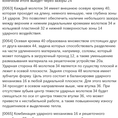
конечном итоге выйдет через зазоры 24
[0063] Каждый молоток 34 имеет внешнюю осевую кромку 40,
которая проходит на длину, немного меньшую, чем глубина зоны
14 ударов. Это позволяет обеспечить наличие небольшого зазора
между верхним и нижним радиальными кромками молотков 34 и
кольцевой пластиной 32 и нижней поверхностью зоны 14
ударного воздействия.
[0064] Осевая кромка 40 образована множеством отстоящих друг
от друга канавок 44, задача которых способствовать разделению
на части удлиненного материала, например, соломы, который
может попадать в загрузочный проход 12, а также уменьшению
размазывания материала на решеточном устройстве 20a.
Ударная сторона 46 молотков 34 является по существу плоской и
лежит в осевой плоскости. Задняя сторона 48 молотков имеет
зубчатую форму. Цель этого состоит в балансировке ударного
механизма 16 в любой радиальной плоскости. Для этого молотки
34 проходят в осевом направлении выше, чем втулка 36. При
отсутствии зубьев центр тяжести ударных молотков 34 будет
смещаться по оси от центра тяжести втулки 36, что может
привести к нестабильной работе, а также повышенному износу
подшипников и выделению тепла.
[0065] Комбинация ударного механизма 16 и решеточного