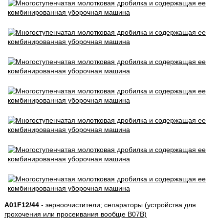
A01F12/44
- зерноочистители; сепараторы (устройства для
грохочения или просеивания вообще B07B)