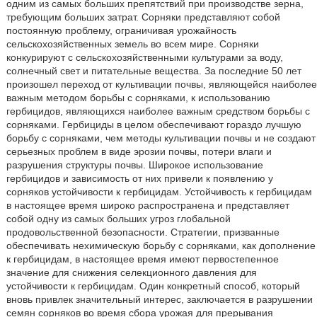
одним из самых больших препятствий при производстве зерна,
требующим больших затрат. Сорняки представляют собой
постоянную проблему, ограничивая урожайность
сельскохозяйственных земель во всем мире. Сорняки
конкурируют с сельскохозяйственными культурами за воду,
солнечный свет и питательные вещества. За последние 50 лет
произошел переход от культивации почвы, являющейся наиболее
важным методом борьбы с сорняками, к использованию
гербицидов, являющихся наиболее важным средством борьбы с
сорняками. Гербициды в целом обеспечивают гораздо лучшую
борьбу с сорняками, чем методы культивации почвы и не создают
серьезных проблем в виде эрозии почвы, потери влаги и
разрушения структуры почвы. Широкое использование
гербицидов и зависимость от них привели к появлению у
сорняков устойчивости к гербицидам. Устойчивость к гербицидам
в настоящее время широко распространена и представляет
собой одну из самых больших угроз глобальной
продовольственной безопасности. Стратегии, призванные
обеспечивать нехимическую борьбу с сорняками, как дополнение
к гербицидам, в настоящее время имеют первостепенное
значение для снижения селекционного давления для
устойчивости к гербицидам. Один конкретный способ, который
вновь привлек значительный интерес, заключается в разрушении
семян сорняков во время сбора урожая для прерывания