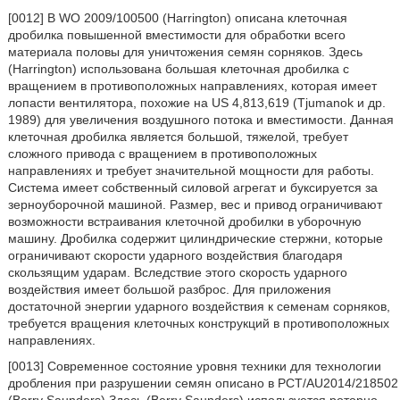
[0012] В WO 2009/100500 (Harrington) описана клеточная
дробилка повышенной вместимости для обработки всего
материала половы для уничтожения семян сорняков. Здесь
(Harrington) использована большая клеточная дробилка с
вращением в противоположных направлениях, которая имеет
лопасти вентилятора, похожие на US 4,813,619 (Tjumanok и др.
1989) для увеличения воздушного потока и вместимости. Данная
клеточная дробилка является большой, тяжелой, требует
сложного привода с вращением в противоположных
направлениях и требует значительной мощности для работы.
Система имеет собственный силовой агрегат и буксируется за
зерноуборочной машиной. Размер, вес и привод ограничивают
возможности встраивания клеточной дробилки в уборочную
машину. Дробилка содержит цилиндрические стержни, которые
ограничивают скорости ударного воздействия благодаря
скользящим ударам. Вследствие этого скорость ударного
воздействия имеет большой разброс. Для приложения
достаточной энергии ударного воздействия к семенам сорняков,
требуется вращения клеточных конструкций в противоположных
направлениях.
[0013] Современное состояние уровня техники для технологии
дробления при разрушении семян описано в PCT/AU2014/218502