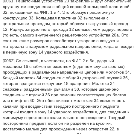
[0061] Решеточные устройства 20 закреплены друг относительно
друга путем соединения с общей верхней кольцевой пластиной
32, показанной на ФИГ. 1 и 4. Это образует решеточную
конструкцию 33. Кольцевая пластина 32 выполнена с
центральным проходом, который образует загрузочный проход
12. Радиус загрузочного прохода 12 меньше, чем радиус первого
(то есть, самого внутреннего) решеточного устройства 20a. Это
соотношение размеров способствует ускорению воздуха и
материала в наружном радиальном направлении, когда он входит
в первичную зону 14 ударного воздействия.
[0062] Со ссылкой, в частности, на ФИГ. 2 и 5a, ударный
механизм 16 снабжен множеством (в данном случае шестью)
проходящих в радиальном направлении цепов или молотков 34.
Каждый молоток 34 соединен с общей центральной втулкой 36,
которая вращается вокруг оси 18 вращения. Молотки 34
снабжены раздвоенными рычагами 38, которые шарнирно
соединены с втулкой 36 при помощи соответствующих болтов
или штифтов 40. Это обеспечивает молоткам 34 возможность
качания при воздействии твердого постороннего предмета,
который входит в зону 14 ударного воздействия, для сведения к
минимуму вероятности значительного повреждения. Твердый
посторонний предмет, если он не разделен на кусочки,
достаточно малые для прохождения через отверстия 22, в