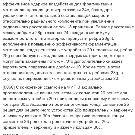
эффективное ударное воздействие для фрагментации
материала, проходящего через зазоры 24c, благодаря
увеличению тангенциальной составляющей скорости
относительно радиального компонента при увеличении
радиального расстояния от оси 18 вращения. Равное расстояние
между ребрами 28g в зазорах 24c сводит к минимуму
возможность того, что материал пропустит ребра 28g. В
дополнение к повышению эффективности фрагментации
материала, когда решеточные устройства 20 неподвижны, ребра
28g способствуют замедлению твердых материалов, которые
могут быть захвачены потоком. Это дополнительно снижает
вероятность повреждения дробилки 10. Кроме того, в этом
отношении предпочтительнее пожертвовать ребрами 28g, в
случае их повреждения, чем решеточным устройством 20.
[0060] С конкретной ссылкой на ФИГ. 3 аксиально
противоположные концы решеточных сегментов 26 решет для
решеточных устройств 20a прикреплены к верхнему и нижнему
кольцам 30a. Аксиально противоположные концы сегментов 26
решет для решеточного устройства 20b прикреплены к верхнему
и нижнему кольцам 30b. Аксиально противоположные концы
сегментов 26 решет для решеточного устройства 20c
прикреплены к верхнему и нижнему кольцам 30c.