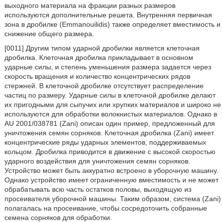
выходного материала на фракции разных размеров
используются дополнительные решета. Внутренняя первичная
зона в дробилке (Emmanouilidis) также определяет вместимость и
снижение общего размера.
[0011] Другим типом ударной дробилки является клеточная
дробилка. Клеточная дробилка прикладывает в основном
ударные силы, и степень уменьшения размера задается через
скорость вращения и количество концентрических рядов
стержней. В клеточной дробилке отсутствует распределение
частиц по размеру. Ударные силы в клеточной дробилке делают
их пригодными для сыпучих или хрупких материалов и широко не
используются для обработки волокнистых материалов. Однако в
AU 2001/038781 (Zani) описан один пример, предложенный для
уничтожения семян сорняков. Клеточная дробилка (Zani) имеет
концентрические ряды ударных элементов, поддерживаемых
кольцом. Дробилка приводится в движение с высокой скоростью
ударного воздействия для уничтожения семян сорняков.
Устройство может быть аккуратно встроено в уборочную машину.
Однако устройство имеет ограниченную вместимость и не может
обрабатывать всю часть остатков половы, выходящую из
просеивателя уборочной машины. Таким образом, система (Zani)
полагалась на просеивание, чтобы сосредоточить собранные
семена сорняков для обработки.