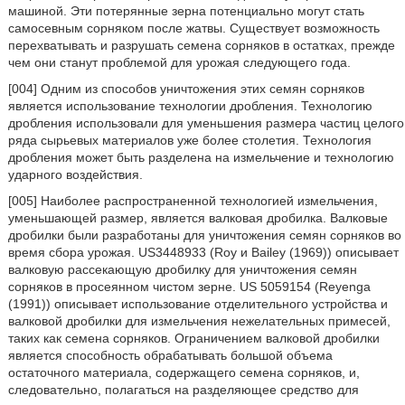
машиной. Эти потерянные зерна потенциально могут стать
самосевным сорняком после жатвы. Существует возможность
перехватывать и разрушать семена сорняков в остатках, прежде
чем они станут проблемой для урожая следующего года.
[004] Одним из способов уничтожения этих семян сорняков
является использование технологии дробления. Технологию
дробления использовали для уменьшения размера частиц целого
ряда сырьевых материалов уже более столетия. Технология
дробления может быть разделена на измельчение и технологию
ударного воздействия.
[005] Наиболее распространенной технологией измельчения,
уменьшающей размер, является валковая дробилка. Валковые
дробилки были разработаны для уничтожения семян сорняков во
время сбора урожая. US3448933 (Roy и Bailey (1969)) описывает
валковую рассекающую дробилку для уничтожения семян
сорняков в просеянном чистом зерне. US 5059154 (Reyenga
(1991)) описывает использование отделительного устройства и
валковой дробилки для измельчения нежелательных примесей,
таких как семена сорняков. Ограничением валковой дробилки
является способность обрабатывать большой объема
остаточного материала, содержащего семена сорняков, и,
следовательно, полагаться на разделяющее средство для