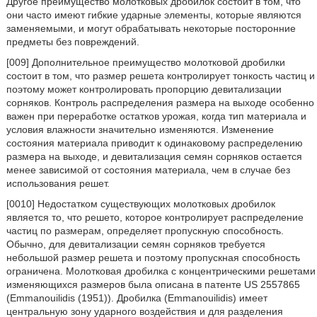
Другое преимущество молотковых дробилок состоит в том, что
они часто имеют гибкие ударные элементы, которые являются
заменяемыми, и могут обрабатывать некоторые посторонние
предметы без повреждений.
[009] Дополнительное преимущество молотковой дробилки
состоит в том, что размер решета контролирует тонкость частиц и
поэтому может контролировать пропорцию девитализации
сорняков. Контроль распределения размера на выходе особенно
важен при переработке остатков урожая, когда тип материала и
условия влажности значительно изменяются. Изменение
состояния материала приводит к одинаковому распределению
размера на выходе, и девитализация семян сорняков остается
менее зависимой от состояния материала, чем в случае без
использования решет.
[0010] Недостатком существующих молотковых дробилок
является то, что решето, которое контролирует распределение
частиц по размерам, определяет пропускную способность.
Обычно, для девитализации семян сорняков требуется
небольшой размер решета и поэтому пропускная способность
ограничена. Молотковая дробилка с концентрическими решетами
изменяющихся размеров была описана в патенте US 2557865
(Emmanouilidis (1951)). Дробилка (Emmanouilidis) имеет
центральную зону ударного воздействия и для разделения