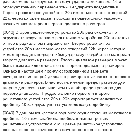
расположено по окружности вокруг ударного механизма 16 и
образует границу первичной зоны 14 ударного воздействия.
Первое решеточное устройство 20a имеет множество отверстий
22a, через которые может проходить подвергшийся ударному
воздействию материал первого диапазона размеров.
[0048] Второе решеточное устройство 20b расположено по
окружности вокруг первого решеточного устройства 20a и отстоит
от нее в радиальном направлении. Второе решеточное
устройство 20b имеет множество отверстий 22b, через которые
может проходить подвергшийся ударному воздействию материал
второго диапазона размеров. Второй диапазон размеров может
быть таким же или отличаться от первого диапазона размеров.
Однако в настоящем проиллюстрированном варианте
осуществления второй диапазон размеров отличается от первого
диапазона размеров. В частности, нижний предел размера для
второго диапазона меньше, чем нижний предел размера для
первого диапазона. Предоставление первого и второго
решеточного устройства 20a и 20b характеризует молотковую
дробилку 10 как двухступенчатую молотковую дробилку.
[0049] В данном конкретном варианте осуществления молотковая
дробилка 10 также снабжена необязательным третьим
решеточным устройством 20c. Третье решеточное устройство
расположено по окружности вокруг второго решеточного