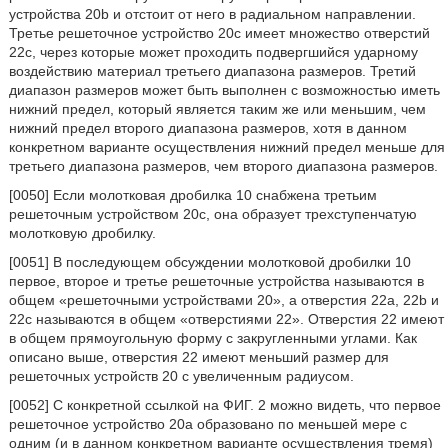
устройства 20b и отстоит от него в радиальном направлении.
Третье решеточное устройство 20c имеет множество отверстий
22c, через которые может проходить подвергшийся ударному
воздействию материал третьего диапазона размеров. Третий
диапазон размеров может быть выполнен с возможностью иметь
нижний предел, который является таким же или меньшим, чем
нижний предел второго диапазона размеров, хотя в данном
конкретном варианте осуществления нижний предел меньше для
третьего диапазона размеров, чем второго диапазона размеров.
[0050] Если молотковая дробилка 10 снабжена третьим
решеточным устройством 20c, она образует трехступенчатую
молотковую дробилку.
[0051] В последующем обсуждении молотковой дробилки 10
первое, второе и третье решеточные устройства называются в
общем «решеточными устройствами 20», а отверстия 22а, 22b и
22с называются в общем «отверстиями 22». Отверстия 22 имеют
в общем прямоугольную форму с закругленными углами. Как
описано выше, отверстия 22 имеют меньший размер для
решеточных устройств 20 с увеличенным радиусом.
[0052] С конкретной ссылкой на ФИГ. 2 можно видеть, что первое
решеточное устройство 20a образовано по меньшей мере с
одним (и в данном конкретном варианте осуществления тремя)