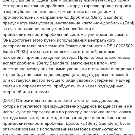
(Berry Saunders).Здесь (Berry Saunders) используется роторно-
статорная клеточная дробилка, которую гораздо проще встроить
в зерноуборочная машина, чем системы с вращением в
противоположных направлениях. Дробилка (Berry Saunders)
предусматривает усовершенствование клеточной дробилки (Zani)
за счет повышения пропускной способности и
производительности дробильной системы уничтожения семян.
Она достигает этого путем использования центрального
распределительного элемента (также описанного в DE 10203502
Isaak (2003)) и угловых неподвижных стержней, которые
наклонены против вращения ротора. Предположительно новый
аспект дробилки (Berry Saunders) заключается в том, что
расстояние между наклонными ударными стержнями определяет
то, пройдут ли семена до следующего ряда ударных стержней
или останутся внутри текущего ряда ударных стержней. Размер
семян не определяет то, пройдут ли они через ряд ударных
стержней или останутся.
[0014] Относительно простая работа клеточных дробилок,
которые прилагают преимущественно ударное воздействие и не
используют распределения по размеру, позволила использовать
методы компьютерного моделирования для прогнозирования
производительности дробилки. Дробилка (Berry Saunders) была
оптимизирована с использованием методов компьютерного
моделирования, чтобы соответствовать идеальным требованиям