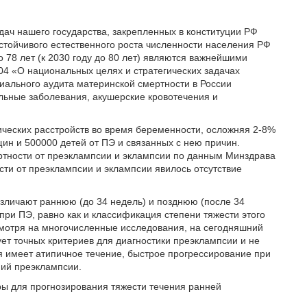
дач нашего государства, закрепленных в конституции РФ
стойчивого естественного роста численности населения РФ
78 лет (к 2030 году до 80 лет) являются важнейшими
04 «О национальных целях и стратегических задачах
иального аудита материнской смертности в России
льные заболевания, акушерские кровотечения и
ческих расстройств во время беременности, осложняя 2-8%
ин и 500000 детей от ПЭ и связанных с нею причин.
ртности от преэклампсии и эклампсии по данным Минздрава
ти от преэклампсии и эклампсии явилось отсутствие
азличают раннюю (до 34 недель) и позднюю (после 34
при ПЭ, равно как и классификация степени тяжести этого
мотря на многочисленные исследования, на сегодняшний
ует точных критериев для диагностики преэклампсии и не
 имеет атипичное течение, быстрое прогрессирование при
ний преэклампсии.
ы для прогнозирования тяжести течения ранней