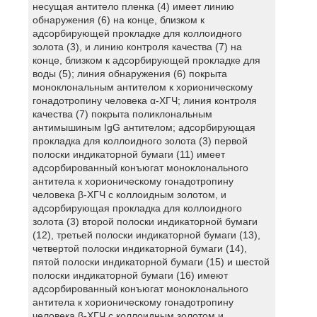
несущая антитело пленка (4) имеет линию
обнаружения (6) на конце, близком к
адсорбирующей прокладке для коллоидного
золота (3), и линию контроля качества (7) на
конце, близком к адсорбирующей прокладке для
воды (5); линия обнаружения (6) покрыта
моноклональным антителом к хорионическому
гонадотропину человека α-ХГЧ; линия контроля
качества (7) покрыта поликлональным
антимышиным IgG антителом; адсорбирующая
прокладка для коллоидного золота (3) первой
полоски индикаторной бумаги (11) имеет
адсорбированный конъюгат моноклонального
антитела к хорионическому гонадотропину
человека β-ХГЧ с коллоидным золотом, и
адсорбирующая прокладка для коллоидного
золота (3) второй полоски индикаторной бумаги
(12), третьей полоски индикаторной бумаги (13),
четвертой полоски индикаторной бумаги (14),
пятой полоски индикаторной бумаги (15) и шестой
полоски индикаторной бумаги (16) имеют
адсорбированный конъюгат моноклонального
антитела к хорионическому гонадотропину
человека β-ХГЧ с коллоидным золотом и