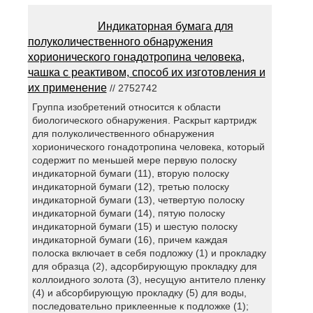
Индикаторная бумага для
полуколичественного обнаружения
хорионического гонадотропина человека,
чашка с реактивом, способ их изготовления и
их применение
// 2752742
Группа изобретений относится к области
биологического обнаружения. Раскрыт картридж
для полуколичественного обнаружения
хорионического гонадотропина человека, который
содержит по меньшей мере первую полоску
индикаторной бумаги (11), вторую полоску
индикаторной бумаги (12), третью полоску
индикаторной бумаги (13), четвертую полоску
индикаторной бумаги (14), пятую полоску
индикаторной бумаги (15) и шестую полоску
индикаторной бумаги (16), причем каждая
полоска включает в себя подложку (1) и прокладку
для образца (2), адсорбирующую прокладку для
коллоидного золота (3), несущую антитело пленку
(4) и абсорбирующую прокладку (5) для воды,
последовательно приклеенные к подложке (1);