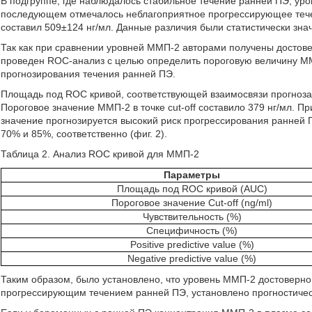
В подгруппе, где наблюдалось стабильное течение ранней ПЭ, уро
последующем отмечалось неблагоприятное прогрессирующее тече
составил 509±124 нг/мл. Данные различия были статистически зна
Так как при сравнении уровней ММП-2 авторами получены достов
проведен ROC-анализ с целью определить пороговую величину ММП
прогнозирования течения ранней ПЭ.
Площадь под ROC кривой, соответствующей взаимосвязи прогноза
Пороговое значение ММП-2 в точке cut-off составило 379 нг/мл.
значение прогнозируется высокий риск прогрессирования ранней 
70% и 85%, соответственно (фиг. 2).
Таблица 2. Анализ ROC кривой для ММП-2
Параметры
Площадь под ROC кривой (AUC)
Пороговое значение Cut-off (ng/ml)
Чувствительность (%)
Специфичность (%)
Positive predictive value (%)
Negative predictive value (%)
Таким образом, было установлено, что уровень ММП-2 достоверно
прогрессирующим течением ранней ПЭ, установлено прогностиче