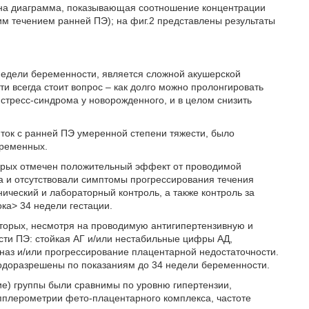
ена диаграмма, показывающая соотношение концентрации
м течением ранней ПЭ); на фиг.2 представлены результаты
.
едели беременности, является сложной акушерской
и всегда стоит вопрос – как долго можно пролонгировать
стресс-синдрома у новорожденного, и в целом снизить
ток с ранней ПЭ умеренной степени тяжести, было
еременных.
торых отмечен положительный эффект от проводимой
а и отсутствовали симптомы прогрессирования течения
ический и лабораторный контроль, а также контроль за
ка> 34 недели гестации.
оторых, несмотря на проводимую антигипертензивную и
сти ПЭ: стойкая АГ и/или нестабильные цифры АД,
наз и/или прогрессирование плацентарной недостаточности.
одоразрешены по показаниям до 34 недели беременности.
ие) группы были сравнимы по уровню гипертензии,
пплерометрии фето-плацентарного комплекса, частоте