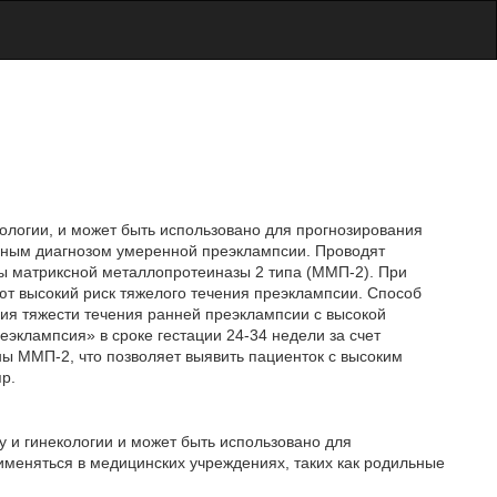
кологии, и может быть использовано для прогнозирования
нным диагнозом умеренной преэклампсии. Проводят
ы матриксной металлопротеиназы 2 типа (ММП-2). При
т высокий риск тяжелого течения преэклампсии. Способ
ия тяжести течения ранней преэклампсии с высокой
эклампсия» в сроке гестации 24-34 недели за счет
ы ММП-2, что позволяет выявить пациенток с высоким
пр.
у и гинекологии и может быть использовано для
меняться в медицинских учреждениях, таких как родильные