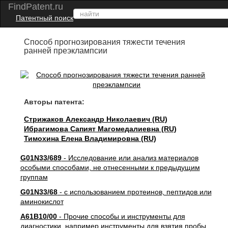
FindPatent.ru
Патентный поиск
Способ прогнозирования тяжести течения
ранней преэклампсии
Авторы патента:
Стрижаков Александр Николаевич (RU)
Ибрагимова Сапият Магомедалиевна (RU)
Тимохина Елена Владимировна (RU)
G01N33/689
- Исследование или анализ материалов
особыми способами, не отнесенными к предыдущим
группам
G01N33/68
- с использованием протеинов, пептидов или
аминокислот
A61B10/00
- Прочие способы и инструменты для
диагностики, например инструменты для взятия пробы