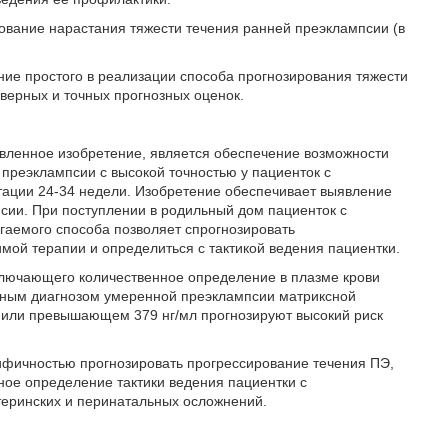
рование нарастания тяжести течения ранней преэклампсии (в
ие простого в реализации способа прогнозирования тяжести
верных и точных прогнозных оценок.
явленное изобретение, является обеспечение возможности
преэклампсии с высокой точностью у пациенток с
тации 24-34 недели. Изобретение обеспечивает выявление
сии. При поступлении в родильный дом пациенток с
гаемого способа позволяет спрогнозировать
мой терапии и определиться с тактикой ведения пациентки.
включающего количественное определение в плазме крови
нным диагнозом умеренной преэклампсии матриксной
 или превышающем 379 нг/мл прогнозируют высокий риск
цифичностью прогнозировать прогрессирование течения ПЭ,
ное определение тактики ведения пациентки с
атеринских и перинатальных осложнений.