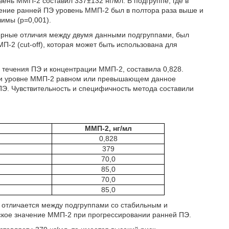
вень ММП-2 составил 337±132 нг/мл. В подгруппе, где в
ние ранней ПЭ уровень ММП-2 был в полтора раза выше и
чимы (р=0,001).
ерные отличия между двумя данными подгруппами, был
-2 (cut-off), которая может быть использована для
 течения ПЭ и концентрации ММП-2, составила 0,828.
 При уровне ММП-2 равном или превышающем данное
ПЭ. Чувствительность и специфичность метода составили
ММП-2, нг/мл
0,828
379
70,0
85,0
70,0
85,0
 отличается между подгруппами со стабильным и
ское значение ММП-2 при прогрессировании ранней ПЭ.