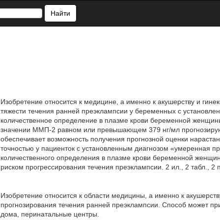
Найти
Изобретение относится к медицине, а именно к акушерству и гине
тяжести течения ранней преэклампсии у беременных с установле
количественное определение в плазме крови беременной женщин
значении ММП-2 равном или превышающем 379 нг/мл прогнозирую
обеспечивает возможность получения прогнозной оценки нарастан
точностью у пациенток с установленным диагнозом «умеренная пре
количественного определения в плазме крови беременной женщин
риском прогрессирования течения преэклампсии. 2 ил., 2 табл., 2 
Изобретение относится к области медицины, а именно к акушерств
прогнозирования течения ранней преэклампсии. Способ может при
дома, перинатальные центры.