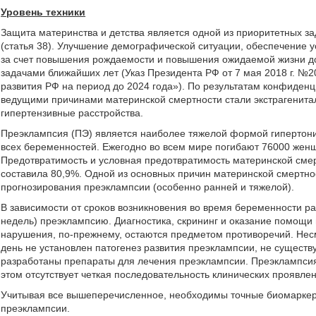
Уровень техники
Защита материнства и детства является одной из приоритетных за
(статья 38). Улучшение демографической ситуации, обеспечение у
за счет повышения рождаемости и повышения ожидаемой жизни до 
задачами ближайших лет (Указ Президента РФ от 7 мая 2018 г. №2
развития РФ на период до 2024 года»). По результатам конфиденц
ведущими причинами материнской смертности стали экстрагенита
гипертензивные расстройства.
Преэклампсия (ПЭ) является наиболее тяжелой формой гипертони
всех беременностей. Ежегодно во всем мире погибают 76000 женщ
Предотвратимость и условная предотвратимость материнской сме
составила 80,9%. Одной из основных причин материнской смертнос
прогнозирования преэклампсии (особенно ранней и тяжелой).
В зависимости от сроков возникновения во время беременности р
недель) преэклампсию. Диагностика, скрининг и оказание помощи 
нарушения, по-прежнему, остаются предметом противоречий. Нес
день не установлен патогенез развития преэклампсии, не существ
разработаны препараты для лечения преэклампсии. Преэклампсия
этом отсутствует четкая последовательность клинических проявле
Учитывая все вышеперечисленное, необходимы точные биомаркер
преэклампсии.