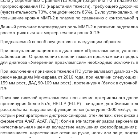
Если у беременных с ранней ПЭ концентрация ММП-2 в плазме сос
прогрессирования ПЭ (нарастания тяжести), требующего досрочн
(чувствительность 70%, специфичность 85%). Было установлено, ч
повышение уровня ММП-2 в плазме по сравнению с контрольной г
Данный результат подтверждает роль ММП-2 в развитии эндотели
рассматриваться как маркер течения ранней ПЭ.
Предлагаемый способ осуществляют следующим образом.
При поступлении пациенток с диагнозом «Преэклампсия», устанавл
заболевания. Определение степени тяжести преэклампсии предст
для диагноза «Умеренная преэклампсия» необходимо исключить п
При исключении признаков тяжелой ПЭ устанавливают диагноз «У
рекомендациям Минздрава от 2016 года, при наличии следующих 
159 мм рт.ст., ДАД 90-109 мм рт.ст.), протеинурия (белок в суточно
ПЭ.
Признаки тяжелой преэклампсии: повышение артериального давления
протеинурия более 5 г/л, HELLP (ЕLLР) – синдром; устойчивые го
расстройства; нарушение функции почек (олигурия <500 мл/сут, п
острый респираторный дистресс-синдром, отек легких; отек диск
ферментов АлАТ, АсАТ, ЛДГ); боли в эпигастрии/правом верхнем к
интестинальная ишемия вследствие нарушения кровообращения); 
появившиеся, нарастающие отеки на руках, ногах или лице; подт