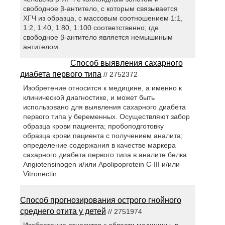
свободное β-антитело, с которым связывается
ХГЧ из образца, с массовым соотношением 1:1,
1:2, 1:40, 1:80, 1:100 соответственно; где
свободное β-антитело является немышиным
антителом.
Способ выявления сахарного
диабета первого типа
// 2752372
Изобретение относится к медицине, а именно к
клинической диагностике, и может быть
использовано для выявления сахарного диабета
первого типа у беременных. Осуществляют забор
образца крови пациента; пробоподготовку
образца крови пациента с получением аналита;
определение содержания в качестве маркера
сахарного диабета первого типа в аналите белка
Angiotensinogen и/или Apolipoprotein С-III и/или
Vitronectin.
Способ прогнозирования острого гнойного
среднего отита у детей
// 2751974
Изобретение относится к области медицины, в