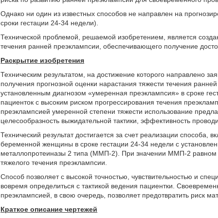
Однако ни один из известных способов не направлен на прогнози
сроки гестации 24-34 недели).
Технической проблемой, решаемой изобретением, является создан
течения ранней преэклампсии, обеспечивающего получение досто
Раскрытие изобретения
Техническим результатом, на достижение которого направлено за
получения прогнозной оценки нарастания тяжести течения ранней 
установленным диагнозом «умеренная преэклампсия» в сроке гес
пациенток с высоким риском прогрессирования течения преэкламп
преэклампсией умеренной степени тяжести использование предла
целесообразность выжидательной тактики, эффективность проводи
Технический результат достигается за счет реализации способа, 
беременной женщины в сроке гестации 24-34 недели с установле
металлопротеиназы 2 типа (ММП-2). При значении ММП-2 равном
тяжелого течения преэклампсии.
Способ позволяет с высокой точностью, чувствительностью и спе
вовремя определиться с тактикой ведения пациентки. Своевремен
преэклампсией, в свою очередь, позволяет предотвратить риск м
Краткое описание чертежей