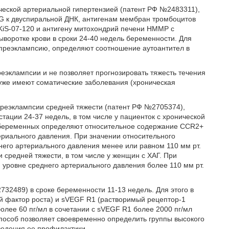
ческой артериальной гипертензией (патент РФ №2483311),
G к двуспиральной ДНК, антигенам мембран тромбоцитов
 KiS-07-120 и антигену митохондрий печени НММР с
оротке крови в сроки 24-40 недель беременности. Для
 преэклампсию, определяют соотношение аутоантител в
еэклампсии и не позволяет прогнозировать тяжесть течения
 уже имеют соматические заболевания (хроническая
преэклампсии средней тяжести (патент РФ №2705374),
тации 24-37 недель, в том числе у пациенток с хронической
 у беременных определяют относительное содержание CCR2+
ериального давления. При значении относительного
его артериального давления менее или равном 110 мм рт.
 средней тяжести, в том числе у женщин с ХАГ. При
 уровне среднего артериального давления более 110 мм рт.
32489) в сроке беременности 11-13 недель. Для этого в
й фактор роста) и sVEGF R1 (растворимый рецептор-1
более 60 пг/мл в сочетании с sVEGF R1 более 2000 пг/мл
пособ позволяет своевременно определить группы высокого
ведения ее профилактики.