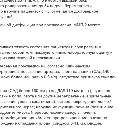
тавляет ≥379 нг/мл, то имеется высокий риск
ого родоразрешения до 34 недель беременности
то в группе пациенток с ПЭ отмечается достоверное
руппой.
альной дисфункции при преэклампсии. ММП-2 может
ивают тяжесть состояния пациенток и срок развития
авляет собой комплексную клинико-лабораторную оценку и
ризнаки тяжелой преэклампсии.
меренная прэклампсия», согласно Клиническим
критериев: повышение артериального давления (САД 140-
й моче более или равно 0,3 г/л), отсутствие признаков тяжелой
 (САД более 160 мм рт.ст., ДАД 110 мм рт.ст.), суточная
ловные боли, рвота или другие церебральные и зрительные
овышение уровня креатинина); острое повреждение легких/
а зрительного нерва; нарушение функции печени (повышение
вадранте живота (перерастяжение капсулы печени,
тромбоцитопения и/или ее прогрессирование; внезапно
верждение страдания плода (синдром ЗРП, маловодие,