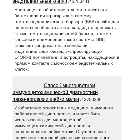
эндотелиальные клетки
// 2753441
Настоящее изобретение отчасти относится к
биотехнологии и раскрывает систему
гематоэнцефалического барьера (ВВВ) in vitro для
оценки способности агента-кандидата проникать
сквозь гематоэнцефалический барьер, а также
способы и применения такой системы. ВВВ
включает конфлюэнтный монослой
эндотелиальных клеток, экспрессирующих
E4ORF1 полипептид, и астроциты, находящиеся в
прямом контакте с монослоем эндотелиальных
клеток.
Способ многоцветной
иммуноцитохимической диагностики
паранеоплазии шейки матки
// 2753236
Изобретение относится к медицине, а именно к
лабораторной диагностике, и может быть
использовано для многоцветной
иммуноцитохимической диагностики
паранеоплазии шейки матки. Осуществляют
получение клеточной суспензии клинического