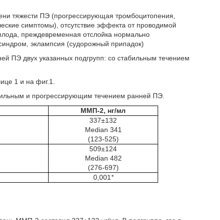
ени тяжести ПЭ (прогрессирующая тромбоцитопения,
ческие симптомы), отсутствие эффекта от проводимой
ь плода, преждевременная отслойка нормально
синдром, эклампсия (судорожный припадок)
ней ПЭ двух указанных подгрупп: со стабильным течением
це 1 и на фиг.1.
бильным и прогрессирующим течением ранней ПЭ.
ММП-2, нг/мл
337±132
Median 341
(123-525)
509±124
Median 482
(276-697)
0,001
*