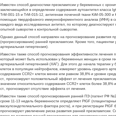
Известен способ диагностики преэклампсии у беременных с хрони
заключающийся в определении содержания аутоантител класса Ig
TrM-001-15 и TrM-015-12, антигенам почечной ткани KiM-05-300 и
помощью твердофазного иммунноферментного анализа (ИФА) в сыв
каждого вида исследованных антител, по которому диагностируют
опытной сыворотке к контрольной сыворотке.
Однако данный способ направлен на прогнозирование развития пр
(прогрессирование) ранней преэклампсии. Кроме того, пациентки
артериальная гипертензия).
Известен также способ прогнозирования эффективности лечения 
который может быть использован у беременных женщин в сроки гес
артериальной гипертензией (ХАГ). Для этого до начала терапии
клеток в популяции нейтрофилов, измеряют уровень среднего арт
содержания CCR2+ клеток менее или равном 38,8% и уровне средн
ст., прогнозируют положительный эффект от лечения преэклампсии
значении относительного содержания CCR2+ клеток более 38,8% и
ст., прогнозируют отсутствие эффекта от лечения.
Известен также способ прогнозирования ранней ПЭ (патент РФ №27
сроке 11-13 недель беременности определяют PlGF (плацентарны
васкулоэндотелиального фактора роста), и при регистрации PlGF 
прогнозируют увеличение риска развития ранней преэклампсии. С
риска по развитию ранней преэклампсии для своевременного про