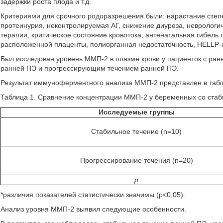
задержки роста плода и т.д.
Критериями для срочного родоразрешения были: нарастание степ
протеинурия, неконтролируемая АГ, снижение диуреза, неврологи
терапии, критическое состояние кровотока, антенатальная гибел
расположенной плаценты, полиорганная недостаточность, HELLP-
Был исследован уровень ММП-2 в плазме крови у пациенток с ран
ранней ПЭ и прогрессирующим течением ранней ПЭ.
Результат иммуноферментного анализа ММП-2 представлен в табли
Таблица 1. Сравнение концентрации ММП-2 у беременных со ста
Исследуемые группы
Стабильное течение (n=10)
Прогрессирование течения (n=20)
p
*различия показателей статистически значимы (p<0,05).
Анализ уровня ММП-2 выявил следующие особенности.