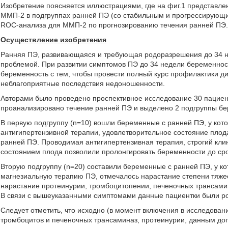
Изобретение поясняется иллюстрациями, где на фиг.1 представл
ММП-2 в подгруппах ранней ПЭ (со стабильным и прогрессирующи
ROC-анализа для ММП-2 по прогнозированию течения ранней ПЭ
Осуществление изобретения
Ранняя ПЭ, развивающаяся и требующая родоразрешения до 34 н
проблемой. При развитии симптомов ПЭ до 34 недели беременност
беременность с тем, чтобы провести полный курс профилактики ди
неблагоприятные последствия недоношенности.
Авторами было проведено проспективное исследование 30 пациен
проанализировано течение ранней ПЭ и выделено 2 подгруппы б
В первую подгруппу (n=10) вошли беременные с ранней ПЭ, у ко
антигипертензивной терапии, удовлетворительное состояние плод
ранней ПЭ. Проводимая антигипертензивная терапия, строгий клин
состоянием плода позволили пролонгировать беременности до сро
Вторую подгруппу (n=20) составили беременные с ранней ПЭ, у к
магнезиальную терапию ПЭ, отмечалось нарастание степени тяже
нарастание протеинурии, тромбоцитопении, печеночных трансами
В связи с вышеуказанными симптомами данные пациентки были р
Следует отметить, что исходно (в момент включения в исследован
тромбоцитов и печеночных трансаминаз, протеинурии, данным до