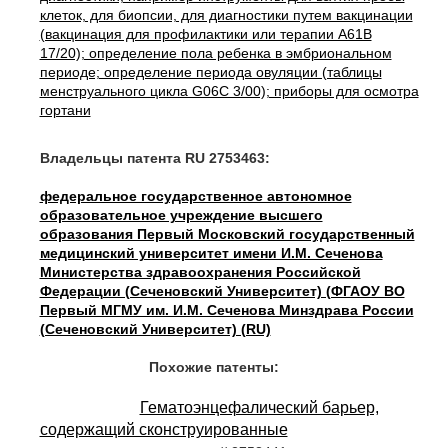
клеток, для биопсии, для диагностики путем вакцинации
(вакцинация для профилактики или терапии A61B
17/20); определение пола ребенка в эмбриональном
периоде; определение периода овуляции (таблицы
менструального цикла G06C 3/00); приборы для осмотра
гортани
Владельцы патента RU 2753463:
федеральное государственное автономное
образовательное учреждение высшего
образования Первый Московский государственный
медицинский университет имени И.М. Сеченова
Министерства здравоохранения Российской
Федерации (Сеченовский Университет) (ФГАОУ ВО
Первый МГМУ им. И.М. Сеченова Минздрава России
(Сеченовский Университет) (RU)
Похожие патенты:
Гематоэнцефалический барьер,
содержащий сконструированные