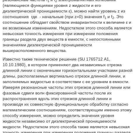
1
2
(являющиеся функциями уровня z жидкости и его
диэлектрической проницаемости ε), можно найти уровень z из
соотношения
где
- начальные (при z=0) значения f
и f
. Это
1
2
соотношение обладает свойством инвариантности к величине ε и
ее возможным изменениям. Недостатком этого способа является
невысокая точность измерения при измерении положения
границы раздела двух веществ в емкости, с непостоянными
значениями диэлектрической проницаемости
вышерасположенного вещества.
Известно также техническое решение (SU 1765712 А1,
10.10.1980), в котором применяют два независимых отрезка
длинной линии с оконечными горизонтальными участками разной
длины, располагаемых вертикально отрезок длинной линии, и
заполняемых жидкостью в соответствии с ее уровнем в емкости.
Измеряя резонансные частоты этих отрезков длинной линии или
фазовые сдвиги волн фиксированной частоты после их
распространения вдоль этих отрезков длинной линии и
производя их совместную функциональную обработку согласно
математическим соотношениям, соответствующим именно этому
способу измерения, можно определить значения уровня
жидкости независимо от диэлектрической проницаемости
жидкости. Недостатком этого способа также является невысокая
точность измерения при измерении положения границы раздела