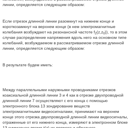
линии, определяется следующим образом:
Если отрезок длинной линии разомкнут на нижнем конце и
короткозамкнут на верхнем конце (в нем электромагнитные
колебания возбуждают на резонансной частоте f
(z,z
)), то в этом
2
0
случае распределение напряжения вдоль него на основном типе
колебаний, возбуждаемом в рассматриваемом отрезке длинной
линии, определяется следующим образом:
В результате будем иметь:
Между параллельными наружными проводниками отрезков
коаксиальной длинной линии 3 и 4 как в отрезке двухпроводной
длинной линии 7 осуществляют с его конца с помощью
электронного блока 13 зондирование веществ
электромагнитными видеосигналами, принимают на верхнем
конце этого отрезка двухпроводной длинной линии видеосигналы,
отраженные от его нижнего конца, измеряют в электронном блоке
13 суммарное время t(z) их прямого и обратного