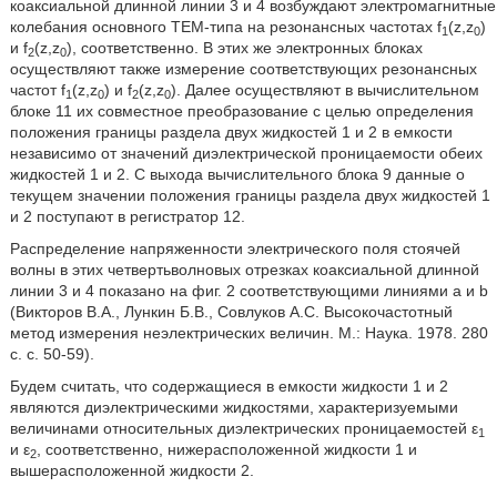
коаксиальной длинной линии 3 и 4 возбуждают электромагнитные
колебания основного ТЕМ-типа на резонансных частотах f
(z,z
)
1
0
и f
(z,z
), соответственно. В этих же электронных блоках
2
0
осуществляют также измерение соответствующих резонансных
частот f
(z,z
) и f
(z,z
). Далее осуществляют в вычислительном
1
0
2
0
блоке 11 их совместное преобразование с целью определения
положения границы раздела двух жидкостей 1 и 2 в емкости
независимо от значений диэлектрической проницаемости обеих
жидкостей 1 и 2. С выхода вычислительного блока 9 данные о
текущем значении положения границы раздела двух жидкостей 1
и 2 поступают в регистратор 12.
Распределение напряженности электрического поля стоячей
волны в этих четвертьволновых отрезках коаксиальной длинной
линии 3 и 4 показано на фиг. 2 соответствующими линиями а и b
(Викторов В.А., Лункин Б.В., Совлуков А.С. Высокочастотный
метод измерения неэлектрических величин. М.: Наука. 1978. 280
с. с. 50-59).
Будем считать, что содержащиеся в емкости жидкости 1 и 2
являются диэлектрическими жидкостями, характеризуемыми
величинами относительных диэлектрических проницаемостей ε
1
и ε
, соответственно, нижерасположенной жидкости 1 и
2
вышерасположенной жидкости 2.