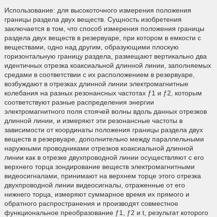
Использование: для высокоточного измерения положения
границы раздела двух веществ. Сущность изобретения
заключается в том, что способ измерения положения границы
раздела двух веществ в резервуаре, при котором в емкости с
веществами, одно над другим, образующими плоскую
горизонтальную границу раздела, размещают вертикально два
идентичных отрезка коаксиальной длинной линии, заполняемых
средами в соответствии с их расположением в резервуаре,
возбуждают в отрезках длинной линии электромагнитные
колебания на разных резонансных частотах ƒ1 и ƒ2, которым
соответствуют разные распределения энергии
электромагнитного поля стоячей волны вдоль данных отрезков
длинной линии, и измеряют эти резонансные частоты в
зависимости от координаты положения границы раздела двух
веществ в резервуаре, дополнительно между параллельными
наружными проводниками отрезков коаксиальной длинной
линии как в отрезке двухпроводной линии осуществляют с его
верхнего торца зондирование веществ электромагнитными
видеосигналами, принимают на верхнем торце этого отрезка
двухпроводной линии видеосигналы, отраженные от его
нижнего торца, измеряют суммарное время их прямого и
обратного распространения и производят совместное
функциональное преобразование ƒ1, ƒ2 и t, результат которого