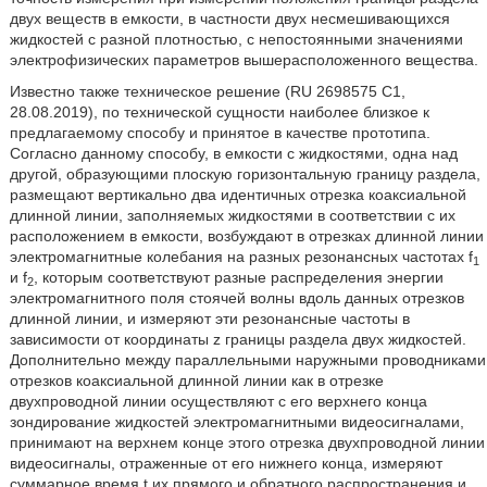
двух веществ в емкости, в частности двух несмешивающихся
жидкостей с разной плотностью, с непостоянными значениями
электрофизических параметров вышерасположенного вещества.
Известно также техническое решение (RU 2698575 С1,
28.08.2019), по технической сущности наиболее близкое к
предлагаемому способу и принятое в качестве прототипа.
Согласно данному способу, в емкости с жидкостями, одна над
другой, образующими плоскую горизонтальную границу раздела,
размещают вертикально два идентичных отрезка коаксиальной
длинной линии, заполняемых жидкостями в соответствии с их
расположением в емкости, возбуждают в отрезках длинной линии
электромагнитные колебания на разных резонансных частотах f
1
и f
, которым соответствуют разные распределения энергии
2
электромагнитного поля стоячей волны вдоль данных отрезков
длинной линии, и измеряют эти резонансные частоты в
зависимости от координаты z границы раздела двух жидкостей.
Дополнительно между параллельными наружными проводниками
отрезков коаксиальной длинной линии как в отрезке
двухпроводной линии осуществляют с его верхнего конца
зондирование жидкостей электромагнитными видеосигналами,
принимают на верхнем конце этого отрезка двухпроводной линии
видеосигналы, отраженные от его нижнего конца, измеряют
суммарное время t их прямого и обратного распространения и