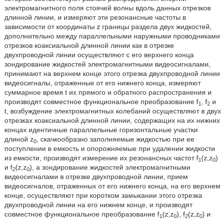
электромагнитного поля стоячей волны вдоль данных отрезков
длинной линии, и измеряют эти резонансные частоты в
зависимости от координаты z границы раздела двух жидкостей,
дополнительно между параллельными наружными проводниками
отрезков коаксиальной длинной линии как в отрезке
двухпроводной линии осуществляют с его верхнего конца
зондирование жидкостей электромагнитными видеосигналами,
принимают на верхнем конце этого отрезка двухпроводной линии
видеосигналы, отраженные от его нижнего конца, измеряют
суммарное время t их прямого и обратного распространения и
производят совместное функциональное преобразование f
, f
и
1
2
t, возбуждение электромагнитных колебаний осуществляют в двух
отрезках коаксиальной длинной линии, содержащих на их нижних
концах идентичные параллельные горизонтальные участки
длиной z
, скачкообразно заполняемые жидкостью при ее
0
поступлении в емкость и опорожняемые при удалении жидкости
из емкости, производят измерение их резонансных частот f
(z,z
)
1
0
и f
(z,z
), а зондирование жидкостей электромагнитными
2
0
видеосигналами в отрезке двухпроводной линии, прием
видеосигналов, отраженных от его нижнего конца, на его верхнем
конце, осуществляют при коротком замыкании этого отрезка
двухпроводной линии на его нижнем конце, и производят
совместное функциональное преобразование f
(z,z
), f
(z,z
) и
1
0
2
0