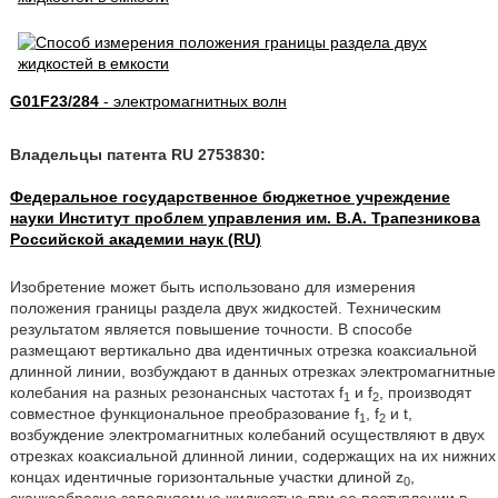
G01F23/284
- электромагнитных волн
Владельцы патента RU 2753830:
Федеральное государственное бюджетное учреждение
науки Институт проблем управления им. В.А. Трапезникова
Российской академии наук (RU)
Изобретение может быть использовано для измерения
положения границы раздела двух жидкостей. Техническим
результатом является повышение точности. В способе
размещают вертикально два идентичных отрезка коаксиальной
длинной линии, возбуждают в данных отрезках электромагнитные
колебания на разных резонансных частотах f
и f
, производят
1
2
совместное функциональное преобразование f
, f
и t,
1
2
возбуждение электромагнитных колебаний осуществляют в двух
отрезках коаксиальной длинной линии, содержащих на их нижних
концах идентичные горизонтальные участки длиной z
,
0