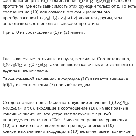
соотношения (5) и (6)), чем значения f
(z)/f
, f
(z)/f
в способе-
1
10
2
20
прототипе, где есть зависимость этих функций только от z. То есть
соотношение (10) для совместного функционального
преобразования f
(z,z
), f
(z,z
) и t(z) является другим, чем
1
0
2
0
аналогичное соотношение в способе-прототипе.
При z=0 из соотношений (1) и (2) имеем:
Где
- конечные, отличные от нуля, величины. Соответственно,
f
(0,z
)/f
и f
(0,z
)/f
также являются конечными, отличными от
1
0
10
2
0
20
единицы, величинами.
Также конечной величиной в формуле (10) является значение
t(0)/t
: из соотношения (7) при z=0 находим:
0
Следовательно, при z=0 соответствующие значения f
(0,z
)/f
,
1
0
10
f
(0,z
)/f
и t(0), входящие в соотношение (10), имеют разные
2
0
20
конечные значения, что устраняет получение при z=0
неопределенности типа "0/0". Численное решение уравнения
(10) относительно z, возможное при подстановке в (10)
конкретных значений входящих в (10) величин, имеет конечное