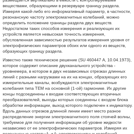
размещается вертикально в емкости с контролируемыми
веществами, образующими в резервуаре границу раздела.
Измеряя какой-либо его информативный параметр, в частности,
резонансную частоту электромагнитных колебаний, можно
определить положение границы раздела двух веществ.
Недостатком таких способов измерения и реализующих их
устройств является невысокая точность измерения,
обусловленная зависимостью результатов измерения уровня от
электрофизических параметров обоих или одного из веществ,
образующих границу раздела.
Известно также техническое решение (SU 460447 А, 10.04.1973),
которое содержит описание двухканального устройства -
уровнемера, в котором в двух независимых отрезках длинных
линий с разными нагрузками на их на концах, образующих его
измерительные каналы, возбуждаются электромагнитные
колебания типа ТЕМ на основной (1-ой) гармонике. Их другие
концы подсоединены к входам соответствующих вторичных
преобразователей, выходы которых соединены с входом блока
обработки информации, выход которого подключен к индикатору.
Вдоль данных отрезков длинной линии имеет место разное
распределение энергии электромагнитного поля стоячей волны,
требуемое для получения информации об уровне жидкости
независимо от ее электрофизических параметров. Измеряя их
резонансные частоты f
и f
электромагнитных колебаний