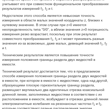
учитывают его при совместном функциональном преобразовании
результатов измерений f
, f
и t.
1
2
Недостатком этого способа является невысокая точность
измерения в области малых значений координаты z, близких к
нулевому значению. В этом случае при z=0 имеется
неопределенность типа "0/0", а вблизи значения z=0 погрешность
измерения резко возрастает, поскольку при этом результат
совместного преобразования f
, f
и t может принимать разные
1
2
значения из-за возможных, даже малых, девиаций значений f
, f
1
2
и t.
Техническим результатом является повышение точности
измерения положения границы раздела двух жидкостей в
емкости.
Технический результат достигается тем, что в предлагаемом
способе измерения положения границы раздела двух жидкостей
в емкости, при котором в емкости с жидкостями, одна над другой,
образующими плоскую горизонтальную границу раздела,
размещают вертикально два идентичных отрезка коаксиальной
длинной линии, заполняемых жидкостями в соответствии с их
расположением в емкости, возбуждают в отрезках длинной линии
электромагнитные колебания на резонансных частотах f
и f
,
1
2
которым соответствуют разные распределения энергии