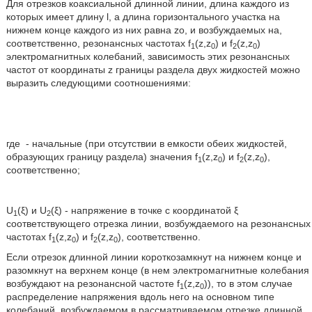
Для отрезков коаксиальной длинной линии, длина каждого из
которых имеет длину l, а длина горизонтального участка на
нижнем конце каждого из них равна zo, и возбуждаемых на,
соответственно, резонансных частотах f
(z,z
) и f
(z,z
)
1
0
2
0
электромагнитных колебаний, зависимость этих резонансных
частот от координаты z границы раздела двух жидкостей можно
выразить следующими соотношениями:
где
- начальные (при отсутствии в емкости обеих жидкостей,
образующих границу раздела) значения f
(z,z
) и f
(z,z
),
1
0
2
0
соответственно;
U
(ξ) и U
(ξ) - напряжение в точке с координатой ξ
1
2
соответствующего отрезка линии, возбуждаемого на резонансных
частотах f
(z,z
) и f
(z,z
), соответственно.
1
0
2
0
Если отрезок длинной линии короткозамкнут на нижнем конце и
разомкнут на верхнем конце (в нем электромагнитные колебания
возбуждают на резонансной частоте f
(z,z
)), то в этом случае
1
0
распределение напряжения вдоль него на основном типе
колебаний, возбуждаемом в рассматриваемом отрезке длинной