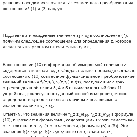
решения находим их значения. Из совместного преобразования
соотношений (1) и (2) следует:
Подставив эти найденные значения ε
и ε
в соотношение (7),
1
2
получим следующее соотношение для определения z, которое
является инвариантом относительно ε
и ε
.
1
2
В соотношении (10) информация об измеряемой величине z
содержится в неявном виде. Следовательно, производя согласно
соотношению (10) совместное функциональное преобразование
значений величин f
(z,z
), f
(z,z
) и t(z), поступающих с трех
1
0
2
0
отрезков длинной линии 3, 4 и 5 в вычислительный блок 11
устройства, реализующего данный способ измерения, можно
определить текущее значение величины z независимо от
значений величин ε
и ε
.
1
2
Отметим, что значения величин f
(z,z
)/f
, f
(z,z
)/f
в формуле
1
0
10
2
0
20
(10), выражаются формулами, содержащими их зависимость как
от z, так еще и от z
(это, в частности, формулы (5) и (6)). Эти
0
значения f
(z,z
)/f
, f
(z,z
)/f
иные (это, в частности,
1
0
10
2
0
20