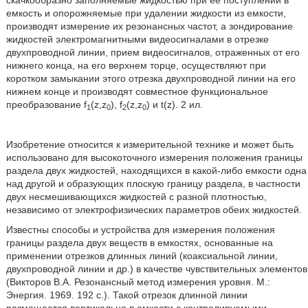
скачкообразно заполняемые жидкостью при ее поступлении в
емкость и опорожняемые при удалении жидкости из емкости,
производят измерение их резонансных частот, а зондирование
жидкостей электромагнитными видеосигналами в отрезке
двухпроводной линии, прием видеосигналов, отраженных от его
нижнего конца, на его верхнем торце, осуществляют при
коротком замыкании этого отрезка двухпроводной линии на его
нижнем конце и производят совместное функциональное
преобразование f
(z,z
), f
(z,z
) и t(z). 2 ил.
1
0
2
0
Изобретение относится к измерительной технике и может быть
использовано для высокоточного измерения положения границы
раздела двух жидкостей, находящихся в какой-либо емкости одна
над другой и образующих плоскую границу раздела, в частности
двух несмешивающихся жидкостей с разной плотностью,
независимо от электрофизических параметров обеих жидкостей.
Известны способы и устройства для измерения положения
границы раздела двух веществ в емкостях, основанные на
применении отрезков длинных линий (коаксиальной линии,
двухпроводной линии и др.) в качестве чувствительных элементов
(Викторов В.А. Резонансный метод измерения уровня. М.:
Энергия. 1969. 192 с.). Такой отрезок длинной линии