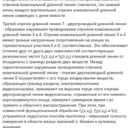
отрезков коаксиальной длинной линии; считается, что нижний
конец каждого вертикальных отрезка коаксиальной длинной
линии совмещен с дном емкости.
Третий отрезок длинной линии 7 - двухпроводной длинной линии
- образован наружными проводниками отрезков коаксиальной
длинной линии 3 и 4. Отрезки коаксиальной длинной линии 3 и 4
имеют разные нагрузочные сопротивления на концах их
горизонтальных участков 5 и 6, соответственно. Это обеспечивает
отличие друг от друга двух зависимостей соответствующих
резонансных частот f
(z,z
) и f
(z,z
) отрезков длинной линии от
1
0
2
0
координаты z границы раздела двух веществ. Между
параллельными наружными проводниками отрезков
коаксиальной длинной линии - отрезке двухпроводной длинной
линии 5 осуществляют с его торца зондирование веществ,
образующих границу раздела, электромагнитными
видеосигналами, принимают на верхнем торце этого отрезка
двухпроводной линии видеосигналы, отраженные от его нижнего
короткозамкнутого конца, измеряют суммарное время t их
прямого и обратного распространения. При этом, при
совместной функциональной обработке f
(z,z
), f
(z,z
) и t(z)
1
0
2
0
устраняется недостаток способа-прототипа - невысокая точность
измерения в области малых значений z, близких к нулевому
значению.