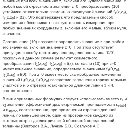
значение при всех значениях z, включая его нулевое значение. В
любой малой окрестности значения z=0 преобразование (10)
устойчиво относительно возможных флуктуаций значений f
(z,z
),
1
0
f
(z,z
) и t(z). Это подтверждает, что предлагаемый способ
2
0
измерения обеспечивает высокую точность измерения при
любых значениях координаты z, включая его малые, вблизи нуля,
значения.
Соотношение (10) позволяет определять значение z при любом
его значении, включая значение z=0. При этом отсутствует
присущая способу-прототипу неопределенность типа "0/0",
поскольку в данном случае результат совместного
преобразования f
(z,z
), f
(z,z
) и t(z), согласно (10) при z=0
1
0
2
0
имеет конечное значение, определяемое значениями f
(0,z
),
1
0
f
(0,z
) и t(0). При z=0 имеет место скачкообразное изменение
2
0
значений f
(0,z
), f
(0,z
) вследствие заполнения горизонтальных
1
0
2
0
участков 5 и 6 отрезков коаксиальной длинной линии 3 и 4,
соответственно.
В вышеприведенных формулах следует использовать вместо ε
и
1
ε
значения эффективной диэлектрической проницаемости ε
2
эфф1
и ε
, соответственно, при применении отрезков длинной
Эфф2
линии, по меньшей мере, один из проводников каждого из
которых покрыт диэлектрической оболочкой определенной
толщины (Викторов В.А., Лункин Б.В., Совлуков А.С.