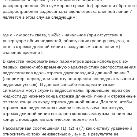
распространения. Это суммарное время t(z) прямого и обратного
распространения видеосигнала вдоль отрезка длинной линии 7
является в этом случае следующим:
где с - скорость света, t
=2l/с - начальное (при отсутствии в
0
резервуаре обеих жидкостей, образующих границу раздела, то
есть в отрезке длинной линии с воздушным заполнением)
значение времени t.
В качестве информативных параметров здесь используют, во-
первых, какую-либо временную характеристику распространения
видеосигналов вдоль отрезка двухпроводной длинной линии 7
(например, период или частоту повторения последовательности
видеоимпульсов). В данном способе информативными
сигналами могут служить видеосигналы, прошедшие через обе
жидкости до нижнего конца отрезка длинной линии и отраженные
от этого конца ко входу отрезка длинной линии. Для того, чтобы
отраженные видеосигналы имели значительную амплитуду,
отрезок длинной линии выполнен короткозамкнутым на нижнем
конце с помощью металлической перемычки 8.
Рассматривая соотношения (1), (2) и (7) как систему уравнений
относительно трех неизвестных ε
, ε
и z, в результате ее
1
2