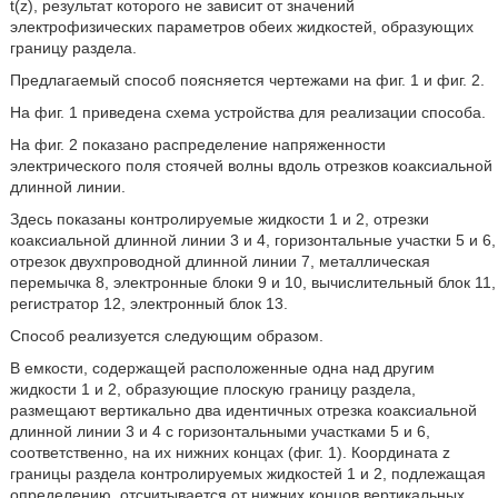
t(z), результат которого не зависит от значений
электрофизических параметров обеих жидкостей, образующих
границу раздела.
Предлагаемый способ поясняется чертежами на фиг. 1 и фиг. 2.
На фиг. 1 приведена схема устройства для реализации способа.
На фиг. 2 показано распределение напряженности
электрического поля стоячей волны вдоль отрезков коаксиальной
длинной линии.
Здесь показаны контролируемые жидкости 1 и 2, отрезки
коаксиальной длинной линии 3 и 4, горизонтальные участки 5 и 6,
отрезок двухпроводной длинной линии 7, металлическая
перемычка 8, электронные блоки 9 и 10, вычислительный блок 11,
регистратор 12, электронный блок 13.
Способ реализуется следующим образом.
В емкости, содержащей расположенные одна над другим
жидкости 1 и 2, образующие плоскую границу раздела,
размещают вертикально два идентичных отрезка коаксиальной
длинной линии 3 и 4 с горизонтальными участками 5 и 6,
соответственно, на их нижних концах (фиг. 1). Координата z
границы раздела контролируемых жидкостей 1 и 2, подлежащая
определению, отсчитывается от нижних концов вертикальных