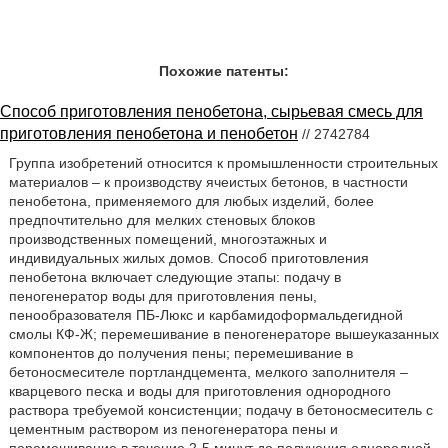
Похожие патенты:
Способ приготовления пенобетона, сырьевая смесь для
приготовления пенобетона и пенобетон
// 2742784
Группа изобретений относится к промышленности строительных
материалов – к производству ячеистых бетонов, в частности
пенобетона, применяемого для любых изделий, более
предпочтительно для мелких стеновых блоков
производственных помещений, многоэтажных и
индивидуальных жилых домов. Способ приготовления
пенобетона включает следующие этапы: подачу в
пеногенератор воды для приготовления пены,
пенообразователя ПБ-Люкс и карбамидоформальдегидной
смолы КФ-Ж; перемешивание в пеногенераторе вышеуказанных
компонентов до получения пены; перемешивание в
бетоносмесителе портландцемента, мелкого заполнителя –
кварцевого песка и воды для приготовления однородного
раствора требуемой консистенции; подачу в бетоносмеситель с
цементным раствором из пеногенератора пены и
перемешивание в течение 2-5 минут до получения однородной