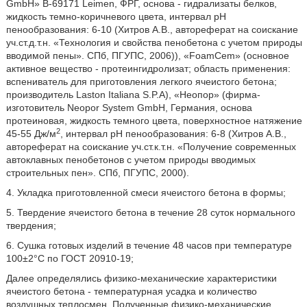
GmbH» В-69171 Leimen, ФРГ, основа - гидрализаты белков,
жидкость темно-коричневого цвета, интервал рН
пенообразования: 6-10 (Хитров А.В., автореферат на соискание
уч.ст.д.т.н. «Технология и свойства пенобетона с учетом природы
вводимой пены». СПб, ПГУПС, 2006)), «FoamCem» (основное
активное вещество - протеингидролизат; область применения:
вспениватель для приготовления легкого ячеистого бетона;
производитель Laston Italiana S.P.A), «Неопор» (фирма-
изготовитель Neopor System GmbH, Германия, основа
протеиновая, жидкость темного цвета, поверхностное натяжение
2
45-55 Дж/м
, интервал рН пенообразования: 6-8 (Хитров А.В.,
автореферат на соискание уч.ст.к.т.н. «Получение современных
автоклавных пенобетонов с учетом природы вводимых
строительных пен». СПб, ПГУПС, 2000).
4. Укладка приготовленной смеси ячеистого бетона в формы;
5. Твердение ячеистого бетона в течение 28 суток нормального
твердения;
6. Сушка готовых изделий в течение 48 часов при температуре
100±2°С по ГОСТ 20910-19;
Далее определялись физико-механические характеристики
ячеистого бетона - температурная усадка и количество
воздушных теплосмен. Полученные физико-механические