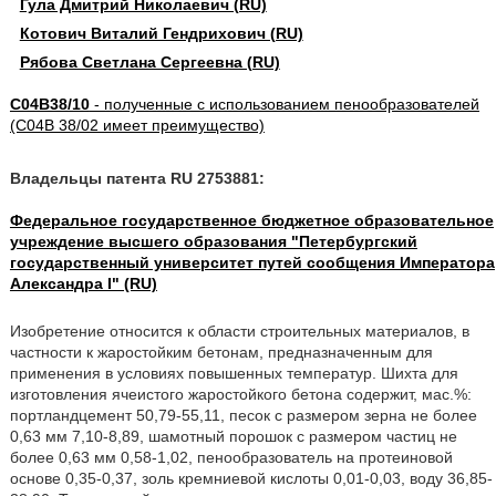
Гула Дмитрий Николаевич (RU)
Котович Виталий Гендрихович (RU)
Рябова Светлана Сергеевна (RU)
C04B38/10
- полученные с использованием пенообразователей
(C04B 38/02 имеет преимущество)
Владельцы патента RU 2753881:
Федеральное государственное бюджетное образовательное
учреждение высшего образования "Петербургский
государственный университет путей сообщения Императора
Александра I" (RU)
Изобретение относится к области строительных материалов, в
частности к жаростойким бетонам, предназначенным для
применения в условиях повышенных температур. Шихта для
изготовления ячеистого жаростойкого бетона содержит, мас.%:
портландцемент 50,79-55,11, песок с размером зерна не более
0,63 мм 7,10-8,89, шамотный порошок с размером частиц не
более 0,63 мм 0,58-1,02, пенообразователь на протеиновой
основе 0,35-0,37, золь кремниевой кислоты 0,01-0,03, воду 36,85-