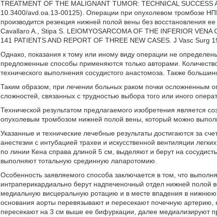
TREATMENT OF THE MALIGNANT TUMOR: TECHNICAL SUCCESS AND 
10.3400/avd.oa.13-00125). Операции при опухолевом тромбозе НП
производится резекция нижней полой вены без восстановления ее це
Cavallaro A., Stipa S. LEIOMYOSARCOMA OF THE INFERIOR VEN
141 PATIENTS AND REPORT OF THREE NEW CASES. J Vasc Surg 199
Однако, показания к тому или иному виду операции не определены
предложенные способы применяются только авторами. Количество 
технического выполнения сосудистого анастомоза. Также большин
Таким образом, при лечении больных раком почки осложненным о
сложностей, связанных с трудностью выбора того или иного опера
Технической результатом предлагаемого изобретения является соз
опухолевым тромбозом нижней полой вены, который можно выполн
Указанные и технические лечебные результаты достигаются за счет 
анестезии с интубацией трахеи и искусственной вентиляции легк
по линии Кена справа длиной 5 см, выделяют и берут на сосудис
выполняют тотальную срединную лапаротомию.
Особенность заявляемого способа заключается в том, что выпол
интраперикардиально берут надпеченочный отдел нижней полой 
медиальную висцеральную ротацию и в месте впадения в нижнюю 
основания аорты перевязывают и пересекают почечную артерию,
пересекают на 3 см выше ее бифуркации, далее медиализируют п