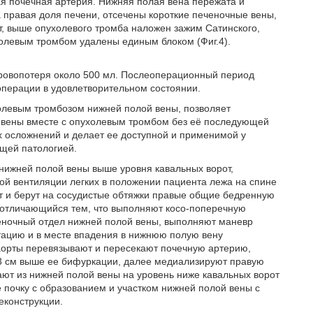
ая почечная артерия. Нижняя полая вена пережата и
 правая доля печени, отсечены короткие печеночные вены,
т, выше опухолевого тромба наложен зажим Сатинского,
холевым тромбом удалены единым блоком (Фиг.4).
кровопотеря около 500 мл. Послеоперационный период
операции в удовлетворительном состоянии.
олевым тромбозом нижней полой вены, позволяет
 вены вместе с опухолевым тромбом без её последующей
х осложнений и делает ее доступной и применимой у
ющей патологией.
 нижней полой вены выше уровня кавальных ворот,
ой вентиляции легких в положении пациента лежа на спине
т и берут на сосудистые обтяжки правые общие бедренную
 отличающийся тем, что выполняют косо-поперечную
еночный отдел нижней полой вены, выполняют маневр
ацию и в месте впадения в нижнюю полую вену
 аорты перевязывают и пересекают почечную артерию,
3 см выше ее бифуркации, далее медиализируют правую
ают из нижней полой вены на уровень ниже кавальных ворот
 почку с образованием и участком нижней полой вены с
конструкции.