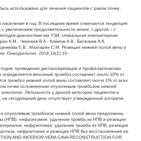
 быть использовано для лечения пациентов с раком почки,
ч населения в год. В последнее время отмечается тенденция
 с увеличением продолжительности жизни, с другой – с
методов диагностики как УЗИ, спиральная компьютерная
ин К.М., Черняев В.А., Климов А.В., Бегалиев А.К,
родникова Е.В., Мхитарян С.М. Резекция нижней полой вены у
. Онкоурология. 2018;14(2):15-
тодов, проведения диспансеризации и профилактических
х определяется венозный тромбоз составляет около 10% от
ется тромбоз нижней полой вены составляет около 1% от всех
раком почки осложненным опухолевым тромбозом нижней
онкологии. Летальность у данной категории пациентов в
, на сегодняшний день отсутствует утвержденный алгоритм
ки и опухолевым тромбозом нижней полой вены предложены
ы (НПВ); нефрэктомия, удаление тромба из НПВ и резекция
атериалов; нефрэктомия, удаление тромба из НПВ, резекция
протеза; нефрэктомия и резекция НПВ без восстановления ее
RESECTION AND INFERIOR VENA CAVA RECONSTRUCTION FOR