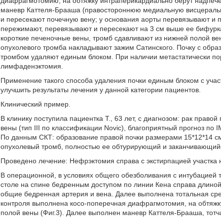
диафрагмотомию, на обтяжку интраперикардиально берут надпече
маневр Каттеля-Брааша (правостороннюю медиальную висцеральн
и пересекают почечную вену; у основания аорты перевязывают и
пережимают, перевязывают и пересекают на 3 см выше ее бифурк
короткие печеночные вены, тромб сдавливают из нижней полой вен
опухолевого тромба накладывают зажим Сатинского. Почку с обра
тромбом удаляют единым блоком. При наличии метастатически п
лимфаденэктомия.
Применение такого способа удаления почки единым блоком с уча
улучшить результаты лечения у данной категории пациентов.
Клинический пример.
В клинику поступила пациентка Т., 63 лет, с диагнозом: рак прав
вены (тип III по классификации Novic), благоприятный прогноз п
По данным СКТ: образование правой почки размерами 15*12*14 см 
опухолевый тромб, полностью ее обтурирующий и заканчивающийся 
Проведено лечение: Нефрэктомия справа с экстирпацией участка
В операционной, в условиях общего обезболивания с интубацией
столе на спине бедренным доступом по линии Кена справа длиной
общие бедренная артерия и вена. Далее выполнена тотальная ср
контроля выполнена косо-поперечная диафрагмотомия, на обтяжк
полой вены (Фиг.3). Далее выполнен маневр Каттеля-Брааша, тотч