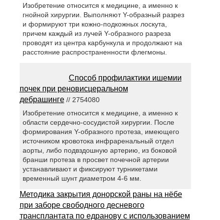
Изобретение относится к медицине, а именно к
гнойной хирургии. Выполняют Y-образный разрез
и формируют три кожно-подкожных лоскута,
причем каждый из лучей Y-образного разреза
проводят из центра карбункула и продолжают на
расстояние распространенности флегмоны.
Способ профилактики ишемии
почек при реновисцеральном
дебрашинге
// 2754080
Изобретение относится к медицине, а именно к
области сердечно-сосудистой хирургии. После
формирования Y-образного протеза, имеющего
источником кровотока инфраренальный отдел
аорты, либо подвздошную артерию, из боковой
бранши протеза в просвет почечной артерии
устанавливают и фиксируют турникетами
временный шунт диаметром 4-6 мм.
Методика закрытия донорской раны на нёбе
при заборе свободного десневого
трансплантата по едранову с использованием