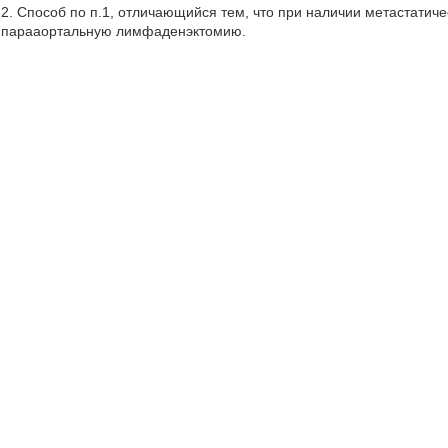
2. Способ по п.1, отличающийся тем, что при наличии метастати
парааортальную лимфаденэктомию.