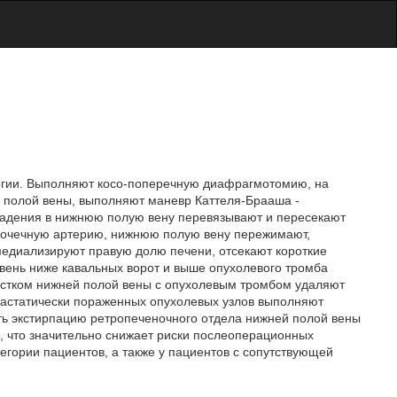
логии. Выполняют косо-поперечную диафрагмотомию, на
 полой вены, выполняют маневр Каттеля-Брааша -
адения в нижнюю полую вену перевязывают и пересекают
 почечную артерию, нижнюю полую вену пережимают,
медиализируют правую долю печени, отсекают короткие
вень ниже кавальных ворот и выше опухолевого тромба
частком нижней полой вены с опухолевым тромбом удаляют
тастатически пораженных опухолевых узлов выполняют
ь экстирпацию ретропеченочного отдела нижней полой вены
, что значительно снижает риски послеоперационных
егории пациентов, а также у пациентов с сопутствующей