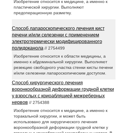
Изобретение относится к медицине, а именно к
пластической хирургии. Выполняют
предоперационную разметку.
Способ лапароскопического лечения кист
печени и/или селезенки с применением
электротермически модифицированного
полидоканола
// 2754499
Изобретение относится к области медицины, а
именно к абдоминальной хирургии. Выполняют
резекцию свободного участка стенки кисты печени
и/или селезенки лапароскопическим доступом.
Способ хирургического лечения
воронкообразной деформации грудной клетки
у взрослых с криоабляцией межреберных
нервов
// 2754388
Изобретение относится к медицине, а именно к
торакальной хирургии, и может быть
использовано для хирургического лечения
воронкообразной деформации грудной клетки у
взрослых с криоабляцией межреберных нервов. В