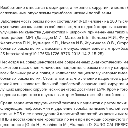
Изобретение относится к медицине, а именно к хирургии, и может
осложненным опухолевым тромбозом нижней полой вены.
Заболеваемость раком почки составляет 9-10 человек на 100 тыся
к увеличению количества заболевших, что с одной стороны связано
улучшением качества диагностики и широким применением таких 
томография, МРТ (Давыдов М.И., Матвеев В.Б., Волкова М.И., Фигур
Феоктистов П.И., Кузнецов К.П., Нехаев И.В, Жужгинова О.В., Ого
больных раком почки с массивным опухолевым венозным тромбозом
25.https://doi.org/10.17650/1726-9776-2018-14-2-15-25).
Несмотря на совершенствование современных диагностических ме
осмотров населения количество пациентов с раком почки у которы
всех больных раком почки, а количество пациентов у которых име
больных раком почки. Стоит отметить, что лечение пациентов с 
полой вены является большой проблемой современной хирургии и 
лучших мировых хирургических центрах достигает 15%. Кроме того
ведения пациентов с опухолевым тромбозом нижней полой вены.
Среди вариантов хирургической тактики у пациентов с раком поч
следующие: нефрэктомия и удаление тромба из нижней полой вен
стенки НПВ и ее последующей пластикой заплатой из различных м
НПВ и восстановление кровотока по ней при помощи сосудистого 
целостности (Goto H., Hashimoto M., Akamatsu D. SURGICAL 