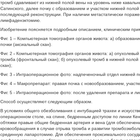
тромб сдавливают из нижней полой вены на уровень ниже каваль
Сатинского, далее почку с образованием и участком нижней поло
последующей реконструкции. При наличии метастатически пораж
лимфаденэктомию.
Изобретение поясняется подробным описанием, клиническим при
Фиг. 1 – Компьютерная томография органов живота: а) образовани
почки (аксиальный скан).
Фиг. 2
-
Компьютерная томография органов живота: а) опухолевый 
тромба (фронтальный скан); б) опухолевый тромб в нижней полой 
скан);
Фиг. 3
-
Интраоперационное фото: надпеченочный отдел нижней по
Фиг. 4
–
Макропрепарат: правая почка с новообразованием, участ
Фиг. 5 - Интраоперационное фото: после удаления препарата и л
Способ осуществляют следующим образом.
В условиях общего обезболивания с интубацией трахеи и искусств
операционном столе, на спине, бедренным доступом по линии Кен
обтяжки правые общие бедренная артерия и вена (для обеспечен
кровообращения в случае отрыва тромба и развитии тромбоэмбол
срединную лапаротомию. Для обеспечения проксимального сосуд