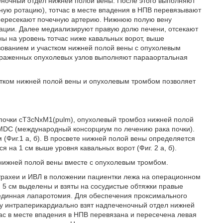
ночный отдел нижней полой вены. После этого выполняют
ую ротацию), тотчас в месте впадения в НПВ перевязывают
 пересекают почечную артерию. Нижнюю полую вену
ации. Далее медиализируют правую долю печени, отсекают
ы на уровень тотчас ниже кавальных ворот, выше
зованием и участком нижней полой вены с опухолевым
ораженных опухолевых узлов выполняют парааортальная
стком нижней полой вены и опухолевым тромбом позволяет
ой почки сT3cNxM1(pulm), опухолевый тромбоз нижней полой
о IMDC (международный консорциум по лечению рака почки).
(Фиг.1 а, б). В просвете нижней полой вены определяется
на 1 см выше уровня кавальных ворот (Фиг. 2 а, б).
 нижней полой вены вместе с опухолевым тромбом.
 трахеи и ИВЛ в положении пациентки лежа на операционном
 5 см выделены и взяты на сосудистые обтяжки правые
единная лапаротомия. Для обеспечения проксимального
у интраперикардиально взят надпеченочный отдел нижней
ас в месте впадения в НПВ перевязана и пересечена левая