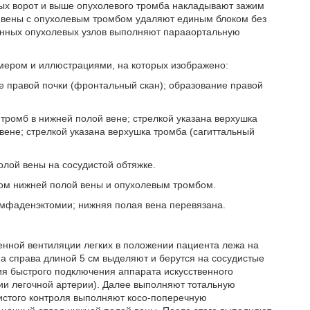
ных ворот и выше опухолевого тромба накладывают зажим
й вены с опухолевым тромбом удаляют единым блоком без
енных опухолевых узлов выполняют парааортальную
мером и иллюстрациями, на которых изображено:
е правой почки (фронтальный скан); образование правой
тромб в нижней полой вене; стрелкой указана верхушка
вене; стрелкой указана верхушка тромба (сагиттальный
лой вены на сосудистой обтяжке.
ком нижней полой вены и опухолевым тромбом.
имфаденэктомии; нижняя полая вена перевязана.
енной вентиляции легких в положении пациента лежа на
а справа длиной 5 см выделяют и берутся на сосудистые
ия быстрого подключения аппарата искусственного
ии легочной артерии). Далее выполняют тотальную
истого контроля выполняют косо-поперечную