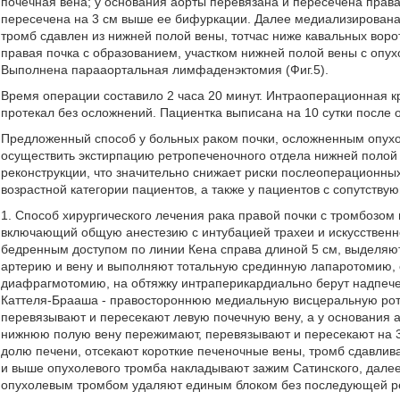
почечная вена; у основания аорты перевязана и пересечена прав
пересечена на 3 см выше ее бифуркации. Далее медиализирована
тромб сдавлен из нижней полой вены, тотчас ниже кавальных воро
правая почка с образованием, участком нижней полой вены с опу
Выполнена парааортальная лимфаденэктомия (Фиг.5).
Время операции составило 2 часа 20 минут. Интраоперационная 
протекал без осложнений. Пациентка выписана на 10 сутки после 
Предложенный способ у больных раком почки, осложненным опух
осуществить экстирпацию ретропеченочного отдела нижней полой
реконструкции, что значительно снижает риски послеоперационны
возрастной категории пациентов, а также у пациентов с сопутству
1. Способ хирургического лечения рака правой почки с тромбозом
включающий общую анестезию с интубацией трахеи и искусственн
бедренным доступом по линии Кена справа длиной 5 см, выделяю
артерию и вену и выполняют тотальную срединную лапаротомию,
диафрагмотомию, на обтяжку интраперикардиально берут надпеч
Каттеля-Брааша - правостороннюю медиальную висцеральную рот
перевязывают и пересекают левую почечную вену, а у основания
нижнюю полую вену пережимают, перевязывают и пересекают на 
долю печени, отсекают короткие печеночные вены, тромб сдавлив
и выше опухолевого тромба накладывают зажим Сатинского, далее
опухолевым тромбом удаляют единым блоком без последующей ре