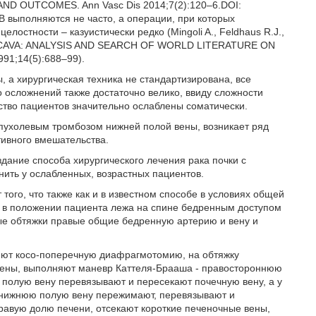
OUTCOMES. Ann Vasc Dis 2014;7(2):120–6.DOI:
В выполняются не часто, а операции, при которых
лостности – казуистически редко (Mingoli A., Feldhaus R.J.,
A CAVA: ANALYSIS AND SEARCH OF WORLD LITERATURE ON
1;14(5):688–99).
, а хирургическая техника не стандартизирована, все
осложнений также достаточно велико, ввиду сложности
ство пациентов значительно ослаблены соматически.
пухолевым тромбозом нижней полой вены, возникает ряд
тивного вмешательства.
дание способа хирургического лечения рака почки с
ить у ослабленных, возрастных пациентов.
того, что также как и в известном способе в условиях общей
их в положении пациента лежа на спине бедренным доступом
тые обтяжки правые общие бедренную артерию и вену и
няют косо-поперечную диафрагмотомию, на обтяжку
вены, выполняют маневр Каттеля-Брааша - правостороннюю
полую вену перевязывают и пересекают почечную вену, а у
 нижнюю полую вену пережимают, перевязывают и
равую долю печени, отсекают короткие печеночные вены,