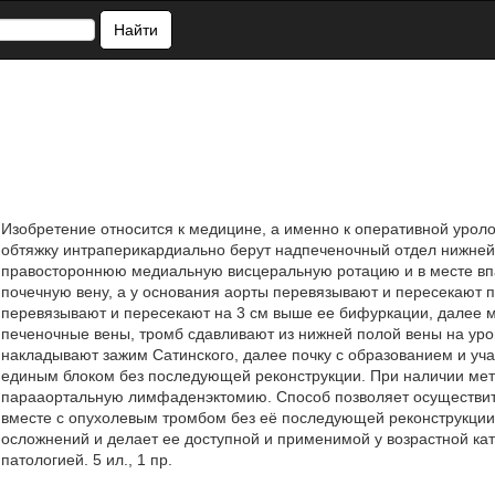
Найти
Изобретение относится к медицине, а именно к оперативной уро
обтяжку интраперикардиально берут надпеченочный отдел нижней
правостороннюю медиальную висцеральную ротацию и в месте вп
почечную вену, а у основания аорты перевязывают и пересекают
перевязывают и пересекают на 3 см выше ее бифуркации, далее 
печеночные вены, тромб сдавливают из нижней полой вены на уро
накладывают зажим Сатинского, далее почку с образованием и у
единым блоком без последующей реконструкции. При наличии ме
парааортальную лимфаденэктомию. Способ позволяет осуществит
вместе с опухолевым тромбом без её последующей реконструкции
осложнений и делает ее доступной и применимой у возрастной кат
патологией. 5 ил., 1 пр.