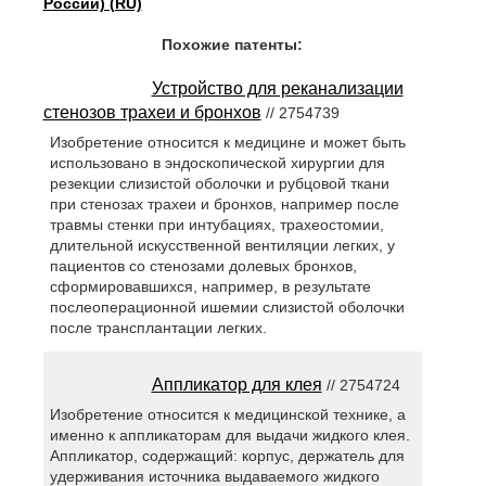
России) (RU)
Похожие патенты:
Устройство для реканализации
стенозов трахеи и бронхов
// 2754739
Изобретение относится к медицине и может быть
использовано в эндоскопической хирургии для
резекции слизистой оболочки и рубцовой ткани
при стенозах трахеи и бронхов, например после
травмы стенки при интубациях, трахеостомии,
длительной искусственной вентиляции легких, у
пациентов со стенозами долевых бронхов,
сформировавшихся, например, в результате
послеоперационной ишемии слизистой оболочки
после трансплантации легких.
Аппликатор для клея
// 2754724
Изобретение относится к медицинской технике, а
именно к аппликаторам для выдачи жидкого клея.
Аппликатор, содержащий: корпус, держатель для
удерживания источника выдаваемого жидкого