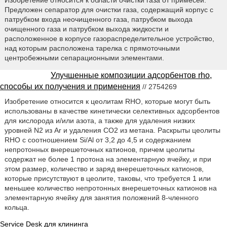
Предложен сепаратор для очистки газа, содержащий корпус с
патрубком входа неочищенного газа, патрубком выхода
очищенного газа и патрубком выхода жидкости и
расположенное в корпусе газораспределительное устройство,
над которым расположена тарелка с прямоточными
центробежными сепарационными элементами.
Улучшенные композиции адсорбентов rho,
способы их получения и применения
// 2754269
Изобретение относится к цеолитам RHO, которые могут быть
использованы в качестве кинетически селективных адсорбентов
для кислорода и/или азота, а также для удаления низких
уровней N2 из Ar и удаления CO2 из метана. Раскрыты цеолиты
RHO с соотношением Si/Al от 3,2 до 4,5 и содержанием
непротонных внерешеточных катионов, причем цеолиты
содержат не более 1 протона на элементарную ячейку, и при
этом размер, количество и заряд внерешеточных катионов,
которые присутствуют в цеолите, таковы, что требуется 1 или
меньшее количество непротонных внерешеточных катионов на
элементарную ячейку для занятия положений 8-членного
кольца.
Service Desk для клининга