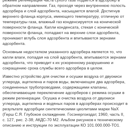
обратном направлении. Газ, проходя через внутреннюю полость
адсорбера и слой адсорбента, насыщается влагой. Достигнув
верхнего фланца корпуса, имеющего температуру, отличную от
температуры газа, влажный газ конденсируется на конической
поверхности фланца. Капли конденсата, стекая с конической
поверхности фланца, попадают на верхние слои адсорбента,
проникают вглубь слоя адсорбента и впитываются зернами
адсорбента.
Основным недостатком указанного адсорбера является то, что
капли влаги, попадая на слой адсорбента, впитываются зернами
адсорбента, что приводит к их ускоренному разрушению и
сокращению срока службы всего адсорбера в целом.
Известно устройство для очистки и осушки воздуха от двуокиси
углерода, ацетилена и паров воды, включающее два адсорбера,
соединенных трубопроводами, содержащими клапаны,
обеспечивающие переключение адсорберов с режима осушки в
режим регенерации. Осушка и очистка воздуха от двуокиси
углерода, ацетилена и водяных паров в адсорберах происходит в
результате адсорбции синтетическими цеолитами марки NaX
(Герш С.Я. Глубокое охлаждение. Госэнергоиздат, 1960, часть II,
с. 127, рис. 2-38; АКДС-70 М2. Альбом рисунков к техническому
описанию и инструкции по эксплуатации КО 101.000.000-ТО1.