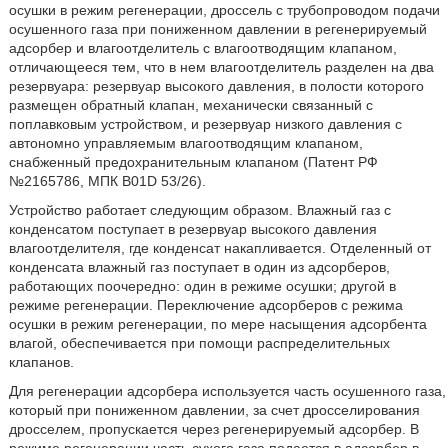
осушки в режим регенерации, дроссель с трубопроводом подачи
осушенного газа при пониженном давлении в регенерируемый
адсорбер и влагоотделитель с влагоотводящим клапаном,
отличающееся тем, что в нем влагоотделитель разделен на два
резервуара: резервуар высокого давления, в полости которого
размещен обратный клапан, механически связанный с
поплавковым устройством, и резервуар низкого давления с
автономно управляемым влагоотводящим клапаном,
снабженный предохранительным клапаном (Патент РФ
№2165786, МПК B01D 53/26).
Устройство работает следующим образом. Влажный газ с
конденсатом поступает в резервуар высокого давления
влагоотделителя, где конденсат накапливается. Отделенный от
конденсата влажный газ поступает в один из адсорберов,
работающих поочередно: один в режиме осушки; другой в
режиме регенерации. Переключение адсорберов с режима
осушки в режим регенерации, по мере насыщения адсорбента
влагой, обеспечивается при помощи распределительных
клапанов.
Для регенерации адсорбера используется часть осушенного газа,
который при пониженном давлении, за счет дросселирования
дросселем, пропускается через регенерируемый адсорбер. В
режиме регенерации часть сухого газа подается в адсорбер в