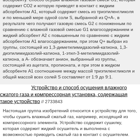
содержит СО2 и которую приводят в контакт с жидким
абсорбентом А1, который содержит смесь из триэтиленгликоля
и по меньшей мере одной соли S, выбранной из Q+А-, в
результате чего получают газовую смесь G2 с пониженным по
сравнению с влажной газовой смесью G1 влагосодержанием и
жидкий абсорбент А2 с повышенным по сравнению с жидким
абсорбентом А1 влагосодержанием, при этом Q+ выбран из
группы, состоящей из 1,3-диметилимидазолий-катиона, 1,3-
диэтилимидазолий-катиона, 1-этил-3-метилимидазолий-
катиона, а А- обозначает анион, выбранный из группы,
состоящей из ацетата, пропионата, и при этом в жидком
абсорбенте А1 соотношение между массой триэтиленгликоля и
общей массой всех солей S составляет от 1:9 до 9:1.
Устройство и способ осушения влажного
сжатого газа и компрессорная установка, содержащая
такое устройство
// 2733843
Настоящая группа изобретений относится к устройству для того,
чтобы сушить влажный сжатый газ, например, исходящий из
компрессорного элемента. Устройство содержит сушилку,
которая содержит жидкий осушитель и выполнена с
возможностью приводить сжатый газ в контакт с осушителем.