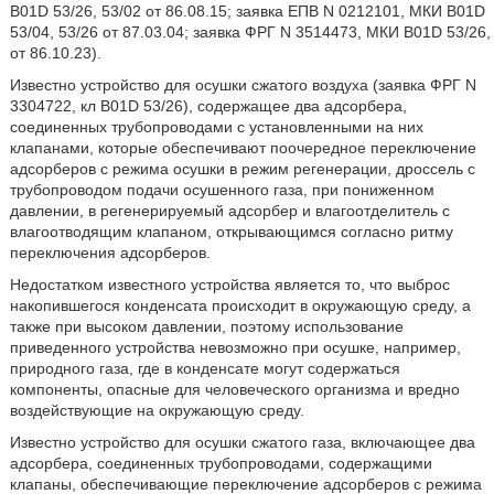
В01D 53/26, 53/02 от 86.08.15; заявка ЕПВ N 0212101, МКИ В01D
53/04, 53/26 от 87.03.04; заявка ФРГ N 3514473, МКИ В01D 53/26,
от 86.10.23).
Известно устройство для осушки сжатого воздуха (заявка ФРГ N
3304722, кл В01D 53/26), содержащее два адсорбера,
соединенных трубопроводами с установленными на них
клапанами, которые обеспечивают поочередное переключение
адсорберов с режима осушки в режим регенерации, дроссель с
трубопроводом подачи осушенного газа, при пониженном
давлении, в регенерируемый адсорбер и влагоотделитель с
влагоотводящим клапаном, открывающимся согласно ритму
переключения адсорберов.
Недостатком известного устройства является то, что выброс
накопившегося конденсата происходит в окружающую среду, а
также при высоком давлении, поэтому использование
приведенного устройства невозможно при осушке, например,
природного газа, где в конденсате могут содержаться
компоненты, опасные для человеческого организма и вредно
воздействующие на окружающую среду.
Известно устройство для осушки сжатого газа, включающее два
адсорбера, соединенных трубопроводами, содержащими
клапаны, обеспечивающие переключение адсорберов с режима