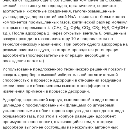
смесей - все типы углеводородов, органические, сернистые,
азотистые и кислотные соединения, галогенозамещенные
углеводороды; через третий слой NaA - очистка от большинства
компонентов промышленных газов, критический размер молекул
которых не превышает 4
(СН
, С
, С
Н
, CO
, CS
, H
S, СН
ОН и
4
2
3
6
2
2
2
3
т.д.). После адсорбера 1, через открытый вентиль 6, очищенный
воздух проходит к газоанализатору 10 и направляется по
технологическому назначению. При работе одного адсорбера на
режиме очистки воздуха, во втором проводится регенерация
адсорбента (последовательные операции десорбции и
охлаждения цеолита).
Использование предложенного технического решения позволит
создать адсорбер с высокой избирательной поглотительной
способностью в процессе адсорбции в отношении воздушной
смеси газов и с обеспечением высокого коэффициента
извлечения примесей в процессе десорбции.
Адсорбер, содержащий корпус, выполненный в виде полого
цилиндра с профилированными фланцами со штуцерами,
установленными с обоих торцов корпуса для подвода и отвода
осушаемого газа, при этом в корпусе размещен адсорбент,
преимущественно цеолит, отличающийся тем, что корпус
адсорбера выполнен состоящим из нескольких автономных