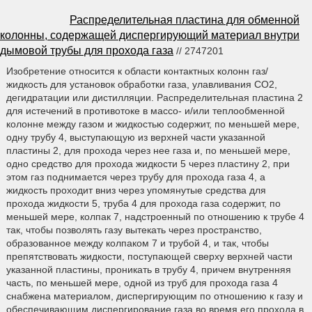
Распределительная пластина для обменной
колонны, содержащей диспергирующий материал внутри
дымовой трубы для прохода газа
// 2747201
Изобретение относится к области контактных колонн газ/
жидкость для установок обработки газа, улавливания CO2,
дегидратации или дистилляции. Распределительная пластина 2
для истечений в противотоке в массо- и/или теплообменной
колонне между газом и жидкостью содержит, по меньшей мере,
одну трубу 4, выступающую из верхней части указанной
пластины 2, для прохода через нее газа и, по меньшей мере,
одно средство для прохода жидкости 5 через пластину 2, при
этом газ поднимается через трубу для прохода газа 4, а
жидкость проходит вниз через упомянутые средства для
прохода жидкости 5, труба 4 для прохода газа содержит, по
меньшей мере, колпак 7, надстроенный по отношению к трубе 4
так, чтобы позволять газу вытекать через пространство,
образованное между колпаком 7 и трубой 4, и так, чтобы
препятствовать жидкости, поступающей сверху верхней части
указанной пластины, проникать в трубу 4, причем внутренняя
часть, по меньшей мере, одной из труб для прохода газа 4
снабжена материалом, диспергирующим по отношению к газу и
обеспечивающим диспергирование газа во время его прохода в