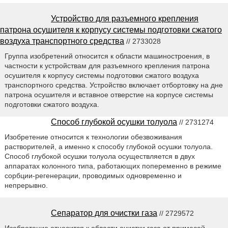
Устройство для разъемного крепления
патрона осушителя к корпусу системы подготовки сжатого
воздуха транспортного средства
// 2733028
Группа изобретений относится к области машиностроения, в
частности к устройствам для разъемного крепления патрона
осушителя к корпусу системы подготовки сжатого воздуха
транспортного средства. Устройство включает отбортовку на дне
патрона осушителя и вставное отверстие на корпусе системы
подготовки сжатого воздуха.
Способ глубокой осушки толуола
// 2731274
Изобретение относится к технологии обезвоживания
растворителей, а именно к способу глубокой осушки толуола.
Способ глубокой осушки толуола осуществляется в двух
аппаратах колонного типа, работающих попеременно в режиме
сорбции-регенерации, проводимых одновременно и
непрерывно.
Сепаратор для очистки газа
// 2729572
Изобретение относится к области очистки газа от примесей.