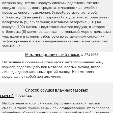
патрона осушителя к корпусу системы подготовки сжатого
воздуха транспортного средства, в частности автомобиля
промышленного назначения. Устройство включает в себя
отбортовку (6) на дне (2) патрона (1) осушителя, которая имеет
поверхность (9) прилегания; и вставное отверстие (101) на
корпусе (100) системы подготовки сжатого воздуха, в которое
отбортовка (6) может вставляться по меньшей мере отдельными
участками и в котором отбортовка во вставленном состоянии
зафиксирована в осевом направлении за счет геометрического
замыкания.
Металлоорганический каркас
// 2741968
Настоящее изобретение относится к металлоорганическому
каркасу, содержащему ион металла, первый лиганд, второй
лиганд и дополнительный третий лиганд. Ион металла
представляет собой ион алюминия.
Способ осушки влажных газовых
смесей
// 2741544
Изобретение относится к способу осушки влажной газовой
смеси, а также применяемый при осуществлении этого способа
абсорбенту. Способ осушки влажной газовой смеси G1, которая