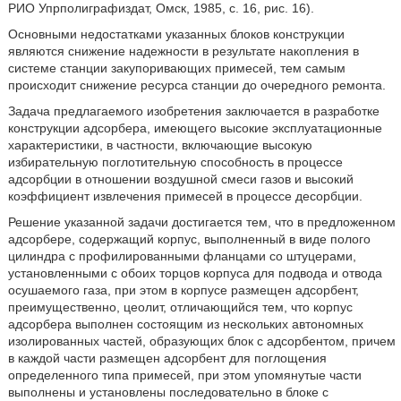
РИО Упрполиграфиздат, Омск, 1985, с. 16, рис. 16).
Основными недостатками указанных блоков конструкции
являются снижение надежности в результате накопления в
системе станции закупоривающих примесей, тем самым
происходит снижение ресурса станции до очередного ремонта.
Задача предлагаемого изобретения заключается в разработке
конструкции адсорбера, имеющего высокие эксплуатационные
характеристики, в частности, включающие высокую
избирательную поглотительную способность в процессе
адсорбции в отношении воздушной смеси газов и высокий
коэффициент извлечения примесей в процессе десорбции.
Решение указанной задачи достигается тем, что в предложенном
адсорбере, содержащий корпус, выполненный в виде полого
цилиндра с профилированными фланцами со штуцерами,
установленными с обоих торцов корпуса для подвода и отвода
осушаемого газа, при этом в корпусе размещен адсорбент,
преимущественно, цеолит, отличающийся тем, что корпус
адсорбера выполнен состоящим из нескольких автономных
изолированных частей, образующих блок с адсорбентом, причем
в каждой части размещен адсорбент для поглощения
определенного типа примесей, при этом упомянутые части
выполнены и установлены последовательно в блоке с