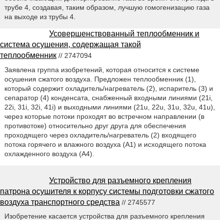
трубе 4, создавая, таким образом, лучшую гомогенизацию газа
на выходе из трубы 4.
Усовершенствованный теплообменник и
система осушения, содержащая такой
теплообменник
// 2747094
Заявлена группа изобретений, которая относится к системе
осушения сжатого воздуха. Предложен теплообменник (1),
который содержит охладитель/нагреватель (2), испаритель (3) и
сепаратор (4) конденсата, снабженный входными линиями (21i,
22i, 31i, 32i, 41i) и выходными линиями (21u, 22u, 31u, 32u, 41u),
через которые потоки проходят во встречном направлении (в
противотоке) относительно друг друга для обеспечения
проходящего через охладитель/нагреватель (2) входящего
потока горячего и влажного воздуха (А1) и исходящего потока
охлажденного воздуха (А4).
Устройство для разъемного крепления
патрона осушителя к корпусу системы подготовки сжатого
воздуха транспортного средства
// 2745577
Изобретение касается устройства для разъемного крепления