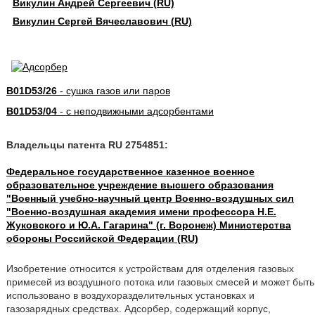
Викулин Андрей Сергеевич (RU)
Викулин Сергей Вячеславович (RU)
B01D53/26
- сушка газов или паров
B01D53/04
- с неподвижными адсорбентами
Владельцы патента RU 2754851:
Федеральное государственное казенное военное
образовательное учреждение высшего образования
"Военный учебно-научный центр Военно-воздушных сил
"Военно-воздушная академия имени профессора Н.Е.
Жуковского и Ю.А. Гагарина" (г. Воронеж) Министерства
обороны Российской Федерации (RU)
Изобретение относится к устройствам для отделения газовых
примесей из воздушного потока или газовых смесей и может быть
использовано в воздухоразделительных установках и
газозарядных средствах. Адсорбер, содержащий корпус,