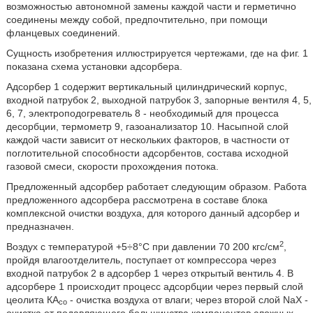
возможностью автономной замены каждой части и герметично
соединены между собой, предпочтительно, при помощи
фланцевых соединений.
Сущность изобретения иллюстрируется чертежами, где на фиг. 1
показана схема установки адсорбера.
Адсорбер 1 содержит вертикальный цилиндрический корпус,
входной патрубок 2, выходной патрубок 3, запорные вентиля 4, 5,
6, 7, электроподогреватель 8 - необходимый для процесса
десорбции, термометр 9, газоанализатор 10. Насыпной слой
каждой части зависит от нескольких факторов, в частности от
поглотительной способности адсорбентов, состава исходной
газовой смеси, скорости прохождения потока.
Предложенный адсорбер работает следующим образом. Работа
предложенного адсорбера рассмотрена в составе блока
комплексной очистки воздуха, для которого данный адсорбер и
предназначен.
2
Воздух с температурой +5÷8°С при давлении 70 200 кгс/см
,
пройдя влагоотделитель, поступает от компрессора через
входной патрубок 2 в адсорбер 1 через открытый вентиль 4. В
адсорбере 1 происходит процесс адсорбции через первый слой
цеолита КА
- очистка воздуха от влаги; через второй слой NaX -
co
очистка от подавляющего большинства компонентов сложных