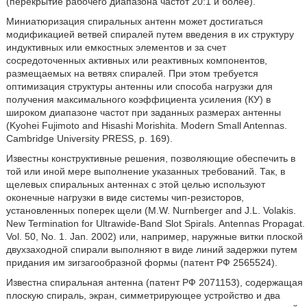
(перекрытие рабочего диапазона частот 20:1 и более).
Миниатюризация спиральных антенн может достигаться
модификацией ветвей спиралей путем введения в их структуру
индуктивных или емкостных элементов и за счет
сосредоточенных активных или реактивных компонентов,
размещаемых на ветвях спиралей. При этом требуется
оптимизация структуры антенны или способа нагрузки для
получения максимального коэффициента усиления (КУ) в
широком диапазоне частот при заданных размерах антенны
(Kyohei Fujimoto and Hisashi Morishita. Modern Small Antennas.
Cambridge University PRESS, p. 169).
Известны конструктивные решения, позволяющие обеспечить в
той или иной мере выполнение указанных требований. Так, в
щелевых спиральных антеннах с этой целью используют
оконечные нагрузки в виде системы чип-резисторов,
установленных поперек щели (M.W. Nurnberger and J.L. Volakis.
New Termination for Ultrawide-Band Slot Spirals. Antennas Propagat.
Vol. 50, No. 1. Jan. 2002) или, например, наружные витки плоской
двухзаходной спирали выполняют в виде линий задержки путем
придания им зигзагообразной формы (патент РФ 2565524).
Известна спиральная антенна (патент РФ 2071153), содержащая
плоскую спираль, экран, симметрирующее устройство и два