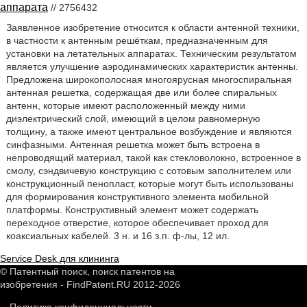
аппарата
// 2756432
Заявленное изобретение относится к области антенной техники,
в частности к антенным решёткам, предназначенным для
установки на летательных аппаратах. Техническим результатом
является улучшение аэродинамических характеристик антенны.
Предложена широкополосная многоярусная многоспиральная
антенная решетка, содержащая две или более спиральных
антенн, которые имеют расположенный между ними
диэлектрический слой, имеющий в целом равномерную
толщину, а также имеют центральное возбуждение и являются
синфазными. Антенная решетка может быть встроена в
непроводящий материал, такой как стекловолокно, встроенное в
смолу, сэндвичевую конструкцию с сотовым заполнителем или
конструкционный пенопласт, которые могут быть использованы
для формирования конструктивного элемента мобильной
платформы. Конструктивный элемент может содержать
переходное отверстие, которое обеспечивает проход для
коаксиальных кабелей. 3 н. и 16 з.п. ф-лы, 12 ил.
Service Desk для клининга
© Патентный поиск, поиск патентов на
изобретения - FindPatent.RU 2012-2026
Политика конфиденциальности