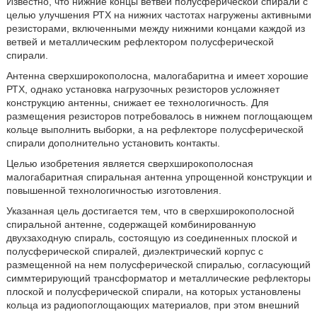
Известно, что нижние концы ветвей полусферической спирали с
целью улучшения РТХ на нижних частотах нагружены активными
резисторами, включенными между нижними концами каждой из
ветвей и металлическим рефлектором полусферической
спирали.
Антенна сверхширокополосна, малогабаритна и имеет хорошие
РТХ, однако установка нагрузочных резисторов усложняет
конструкцию антенны, снижает ее технологичность. Для
размещения резисторов потребовалось в нижнем поглощающем
кольце выполнить выборки, а на рефлекторе полусферической
спирали дополнительно установить контакты.
Целью изобретения является сверхширокополосная
малогабаритная спиральная антенна упрощенной конструкции и
повышенной технологичностью изготовления.
Указанная цель достигается тем, что в сверхширокополосной
спиральной антенне, содержащей комбинированную
двухзаходную спираль, состоящую из соединенных плоской и
полусферической спиралей, диэлектрический корпус с
размещенной на нем полусферической спиралью, согласующий
симмтерирующий трансформатор и металлические рефлекторы
плоской и полусферической спирали, на которых установлены
кольца из радиопоглощающих материалов, при этом внешний