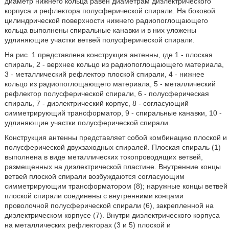
диаметр нижнего кольца равен диаметрам диэлектрического
корпуса и рефлектора полусферической спирали. На боковой
цилиндрической поверхности нижнего радиопоглощающего
кольца выполнены спиральные канавки и в них уложены
удлиняющие участки ветвей полусферической спирали.
На рис. 1 представлена конструкция антенны, где 1 - плоская
спираль, 2 - верхнее кольцо из радиопоглощающего материала,
3 - металлический рефлектор плоской спирали, 4 - нижнее
кольцо из радиопоглощающего материала, 5 - металлический
рефлектор полусферической спирали, 6 - полусферическая
спираль, 7 - диэлектрический корпус, 8 - согласующий
симметрирующий трансформатор, 9 - спиральные канавки, 10 -
удлиняющие участки полусферической спирали.
Конструкция антенны представляет собой комбинацию плоской и
полусферической двухзаходных спиралей. Плоская спираль (1)
выполнена в виде металлических токопроводящих ветвей,
размещенных на диэлектрической пластине. Внутренние концы
ветвей плоской спирали возбуждаются согласующим
симметрирующим трансформатором (8); наружные концы ветвей
плоской спирали соединены с внутренними концами
проволочной полусферической спирали (6), закрепленной на
диэлектрическом корпусе (7). Внутри диэлектрического корпуса
на металлических рефлекторах (3 и 5) плоской и