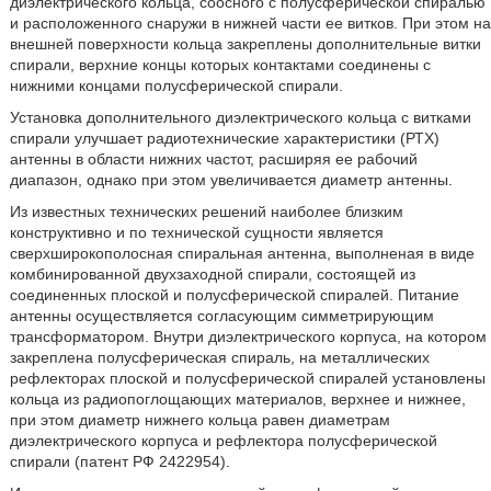
диэлектрического кольца, соосного с полусферической спиралью
и расположенного снаружи в нижней части ее витков. При этом на
внешней поверхности кольца закреплены дополнительные витки
спирали, верхние концы которых контактами соединены с
нижними концами полусферической спирали.
Установка дополнительного диэлектрического кольца с витками
спирали улучшает радиотехнические характеристики (РТХ)
антенны в области нижних частот, расширяя ее рабочий
диапазон, однако при этом увеличивается диаметр антенны.
Из известных технических решений наиболее близким
конструктивно и по технической сущности является
сверхширокополосная спиральная антенна, выполненая в виде
комбинированной двухзаходной спирали, состоящей из
соединенных плоской и полусферической спиралей. Питание
антенны осуществляется согласующим симметрирующим
трансформатором. Внутри диэлектрического корпуса, на котором
закреплена полусферическая спираль, на металлических
рефлекторах плоской и полусферической спиралей установлены
кольца из радиопоглощающих материалов, верхнее и нижнее,
при этом диаметр нижнего кольца равен диаметрам
диэлектрического корпуса и рефлектора полусферической
спирали (патент РФ 2422954).