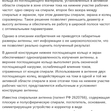
кольца из поглощающего материала, установленных в активной
области спирали в зоне отсечки тока на нижнем участке рабочих
частот: одно сверху на спирали, второе без зазора между
спиралью и экраном, при этом диаметры спирали, экрана и колец
соразмерны. Такое решение позволяет уменьшить диаметр и
высоту антенны и обеспечить ее работу в широкой полосе частот
с оптимальными параметрами.
Однако в описании изобретения не приводятся габаритные
размеры антенны, нет информации о ее широкополосности, что
не позволяет реально оценить полученный результат.
В данной конструкции нижнее поглощающее кольцо и экран
обеспечивают однонаправленность излучения антенны, а
верхнее поглощающее кольцо выполняет роль оконечной
поглощающей нагрузки, ослабляющей влияние токов,
отраженных от концов спирали. Использование в антенне двух
поглощающих колец, воздействующих на токи в одной и той же
активной области спирали в зоне отсечки тока на нижнем участке
рабочих частот, представляется избыточным и усложняет
конструкцию антенны.
Известна спиральная антенна (патент РФ 2620766), содержащая
плоскую и полусферическую спирали, поглотитель, основание,
симметрирующее устройство и корректор в виде