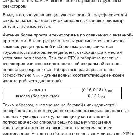
спирали, и, тем самым, выполняется функция нагрузочных
резисторов.
Ввиду того, что удлиняющие участки ветвей полусферической
спирали размещаются внутри спиральных канавок, диаметр
антенны не изменяется.
Антенна более проста и технологична по сравнению с антенной-
прототипом. В конструкции антенны уменьшается количество
комплектующих деталей и сборочных узлов, снижается
трудоемкость изготовления деталей, относящихся к местам
установки резисторов. При этом РТХ и габаритно-весовые
характеристики сверхширокополосной спиральной антенны
полностью сохраняются. Габаритные размеры антенны
(относительно λ
- длины волны, соответствующей нижней
ниж
частоте рабочего диапазона):
диаметр
(0,16-0,18) λ
ниж
высота (без разъема)
0,12 λ
ниж
Таким образом, выполнение на боковой цилиндрической
поверхности нижнего радиопоглощающего кольца спиральных
канавок и укладка в них удлиняющих участков ветвей
полусферической спирали решило задачу упрощения
конструкции антенна и повышения технологичности ее
изготовления. Антенна работает в непрерывном диапазоне УВЧ и