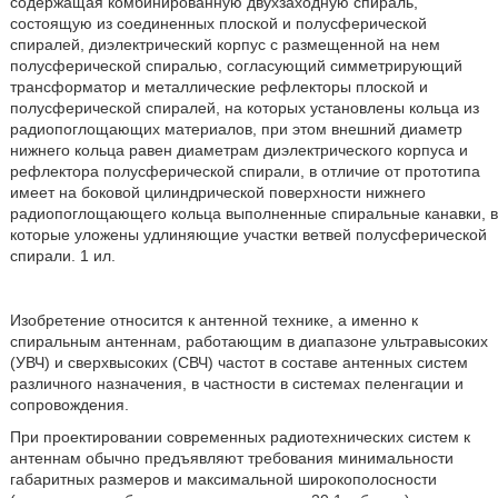
содержащая комбинированную двухзаходную спираль,
состоящую из соединенных плоской и полусферической
спиралей, диэлектрический корпус с размещенной на нем
полусферической спиралью, согласующий симметрирующий
трансформатор и металлические рефлекторы плоской и
полусферической спиралей, на которых установлены кольца из
радиопоглощающих материалов, при этом внешний диаметр
нижнего кольца равен диаметрам диэлектрического корпуса и
рефлектора полусферической спирали, в отличие от прототипа
имеет на боковой цилиндрической поверхности нижнего
радиопоглощающего кольца выполненные спиральные канавки, в
которые уложены удлиняющие участки ветвей полусферической
спирали. 1 ил.
Изобретение относится к антенной технике, а именно к
спиральным антеннам, работающим в диапазоне ультравысоких
(УВЧ) и сверхвысоких (СВЧ) частот в составе антенных систем
различного назначения, в частности в системах пеленгации и
сопровождения.
При проектировании современных радиотехнических систем к
антеннам обычно предъявляют требования минимальности
габаритных размеров и максимальной широкополосности