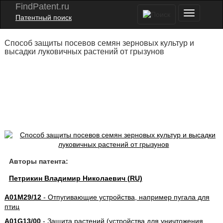
FindPatent.ru
Патентный поиск
Способ защиты посевов семян зерновых культур и
высадки луковичных растений от грызунов
Авторы патента:
Петрикин Владимир Николаевич (RU)
A01M29/12
- Отпугивающие устройства, например пугала для
птиц
A01G13/00
- Защита растений (устройства для уничтожения