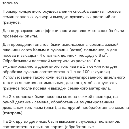
топливо.
Пример конкретного осуществления способа защиты посевов
семян зерновых культур и высадки луковичных растений от
грызунов.
Для подтверждения эффективности заявляемого способа были
проведены опыты.
Для проведения опытов, были использованы семена озимой
пшеницы сорта Калым и луковицы (детки) тюльпанов, а для
2
посева и высадки - 4 опытных делянок площадью 8 м
.
Обрабатывали посевной материал из расчета 10 л
эмульгированного дизельного топлива на 1 т семян или для
обработки луковиц соответственно 1 л на 100 кг луковиц.
Использование такого количества эмульгированного дизельного
топлива является оптимальным, для того, чтобы отпугивать
грызунов после посева и высадки семенного материала.
На 2-х делянках были посеяны семена озимой пшеницы, на
одной делянке - семена, обработанные эмульгированным
дизельным топливом (опыт), а на другой необработанные семена
(контроль).
На 2-х других делянках были высажены луковицы тюльпанов,
соответственно опытная партия (обработанные