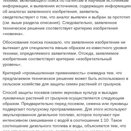
техники, включающего поиск по патентам и научным источникам
информации, и выявления источников, содержащих информацию
об аналогах заявленного изобретения, заявитель
свидетельствуют о том, что аналог выявлен и выбран за прототип
(см. выше раздела описания). Следовательно, заявленное
техническое решение соответствует критерию изобретения
«новизна».
Обоснование поиска показало, что заявленное изобретение не
вытекает для специалиста явным образом из известного уровня
техники, определяемого заявителями. Отсюда, заявляемое
изобретение соответствует критерию «изобретательный
уровень».
Критерий «промышленная применимость» очевидна тем, что
предлагаемое техническое решение может быть использовано в
сельском хозяйстве для защиты семян растений от грызунов.
Способ защиты посевов семян зерновых культур и высадки
луковичных растений от грызунов осуществляется следующим
образом. Предварительно перед посевом, семена или луковицы
подвергают полусухому протравливанию. Для этого используют
эмульгированное дизельное топливо, которое получают при
интенсивном смешивании с водой в соотношении 1:10. Такое
соотношение дизельного топлива и воды, объясняется тем, что