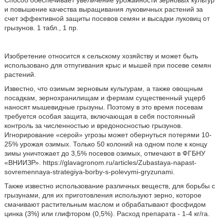
Способ обеспечивает увеличение урожайности зерновых культур
и повышение качества выращивания луковичных растений за
счет эффективной защиты посевов семян и высадки луковиц от
грызунов. 1 табл., 1 пр.
Изобретение относится к сельскому хозяйству и может быть
использовано для отпугивания крыс и мышей при посеве семян
растений.
Известно, что озимым зерновым культурам, а также овощным
посадкам, зернохранилищам и фермам существенный ущерб
наносят мышевидные грызуны. Поэтому в это время посевам
требуется особая защита, включающая в себя постоянный
контроль за численностью и вредоносностью грызунов.
Игнорирование «серой» угрозы может обернуться потерями 10-
25% урожая озимых. Только 50 колоний на одном поле к концу
зимы уничтожает до 3,5% посевов озимых, отмечают в ФГБНУ
«ВНИИЗР». https://glavagronom.ru/articles/Zubastaya-napast-
sovremennaya-strategiya-borby-s-polevymi-gryzunami.
Также известно использование различных веществ, для борьбы с
грызунами, для их приготовления используют зерно, которое
смачивают растительным маслом и обрабатывают фосфидом
цинка (3%) или глифтором (0,5%). Расход препарата - 1-4 кг/га.