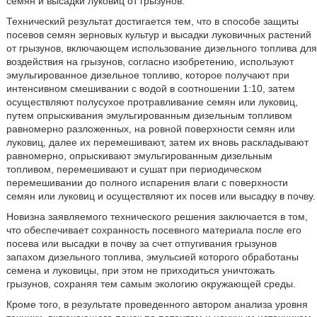
семян и высадки луковиц от грызунов.
Технический результат достигается тем, что в способе защиты
посевов семян зерновых культур и высадки луковичных растений
от грызунов, включающем использование дизельного топлива для
воздействия на грызунов, согласно изобретению, используют
эмульгированное дизельное топливо, которое получают при
интенсивном смешивании с водой в соотношении 1:10, затем
осуществляют полусухое протравливание семян или луковиц,
путем опрыскивания эмульгированным дизельным топливом
равномерно разложенных, на ровной поверхности семян или
луковиц, далее их перемешивают, затем их вновь раскладывают
равномерно, опрыскивают эмульгированным дизельным
топливом, перемешивают и сушат при периодическом
перемешивании до полного испарения влаги с поверхности
семян или луковиц и осуществляют их посев или высадку в почву.
Новизна заявляемого технического решения заключается в том,
что обеспечивает сохранность посевного материала после его
посева или высадки в почву за счет отпугивания грызунов
запахом дизельного топлива, эмульсией которого обработаны
семена и луковицы, при этом не приходиться уничтожать
грызунов, сохраняя тем самым экологию окружающей среды.
Кроме того, в результате проведенного автором анализа уровня