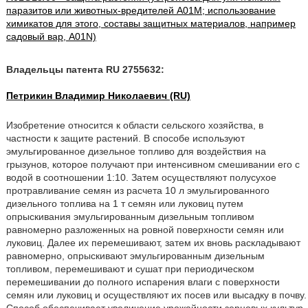
паразитов или животных-вредителей A01M; использование
химикатов для этого, составы защитных материалов, например
садовый вар, A01N)
Владельцы патента RU 2755632:
Петрикин Владимир Николаевич (RU)
Изобретение относится к области сельского хозяйства, в
частности к защите растений. В способе используют
эмульгированное дизельное топливо для воздействия на
грызунов, которое получают при интенсивном смешивании его с
водой в соотношении 1:10. Затем осуществляют полусухое
протравливание семян из расчета 10 л эмульгированного
дизельного топлива на 1 т семян или луковиц путем
опрыскивания эмульгированным дизельным топливом
равномерно разложенных на ровной поверхности семян или
луковиц. Далее их перемешивают, затем их вновь раскладывают
равномерно, опрыскивают эмульгированным дизельным
топливом, перемешивают и сушат при периодическом
перемешивании до полного испарения влаги с поверхности
семян или луковиц и осуществляют их посев или высадку в почву.