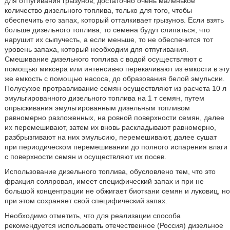
для отпугивания грызунов, достаточно очень маленькое
количество дизельного топлива, только для того, чтобы
обеспечить его запах, который отталкивает грызунов. Если взять
больше дизельного топлива, то семена будут слипаться, что
нарушит их сыпучесть, а если меньше, то не обеспечится тот
уровень запаха, который необходим для отпугивания.
Смешивание дизельного топлива с водой осуществляют с
помощью миксера или интенсивно перекачивают из емкости в эту
же емкость с помощью насоса, до образования белой эмульсии.
Полусухое протравливание семян осуществляют из расчета 10 л
эмульгированного дизельного топлива на 1 т семян, путем
опрыскивания эмульгированным дизельным топливом
равномерно разложенных, на ровной поверхности семян, далее
их перемешивают, затем их вновь раскладывают равномерно,
разбрызгивают на них эмульсию, перемешивают, далее сушат
при периодическом перемешивании до полного испарения влаги
с поверхности семян и осуществляют их посев.
Использование дизельного топлива, обусловлено тем, что это
фракция соляровая, имеет специфический запах и при не
большой концентрации не обжигает биоткани семян и луковиц, но
при этом сохраняет свой специфический запах.
Необходимо отметить, что для реализации способа
рекомендуется использовать отечественное (Россия) дизельное