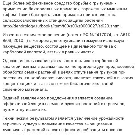
Еще более эффективное средство борьбы с грызунами -
применение бактериальных приманок, зараженных мышиным
тифом. Такие бактериальные приманки приготовляют на
сельскохозяйственных станциях защиты растений
http://dendrology.ru/books/item/f00/s00/z0000027/st020.shtml.
Известно техническое решение (патент РФ №2417074, кл. А61K
9/08, 2010 г.) в котором для отпугивания грызунов используют
пахнущее вещество, состоящее из дизельного топлива с
карболовой кислотой, взятых в равных частях.
Однако, использование дизельного топлива с карболовой
кислотой, взятых в равных частях, не пригодно для предпосевной
обработки семян растений в целях отпугивания грызунов при
посеве их, т.к. карболовая кислота, является токсичной в высоких
концентрациях и вызывает ожоги биологических тканей
семенного материала.
Задачей заявляемого предложения является создание
эффективной защиты семян и луковиц растений от грызунов,
путем отпугивания их.
Техническим результатом является увеличение урожайности
зерновых культур и повышения качества выращивания
луковичных растений за счет эффективной защиты посевов