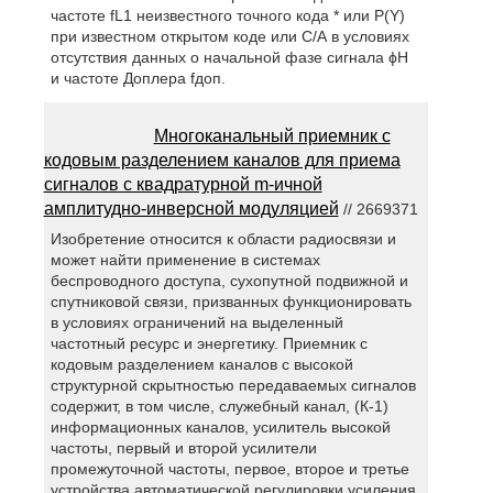
частоте fL1 неизвестного точного кода * или P(Y)
при известном открытом коде или С/А в условиях
отсутствия данных о начальной фазе сигнала ϕН
и частоте Доплера fдоп.
Многоканальный приемник с
кодовым разделением каналов для приема
сигналов с квадратурной m-ичной
амплитудно-инверсной модуляцией
// 2669371
Изобретение относится к области радиосвязи и
может найти применение в системах
беспроводного доступа, сухопутной подвижной и
спутниковой связи, призванных функционировать
в условиях ограничений на выделенный
частотный ресурс и энергетику. Приемник с
кодовым разделением каналов с высокой
структурной скрытностью передаваемых сигналов
содержит, в том числе, служебный канал, (К-1)
информационных каналов, усилитель высокой
частоты, первый и второй усилители
промежуточной частоты, первое, второе и третье
устройства автоматической регулировки усиления