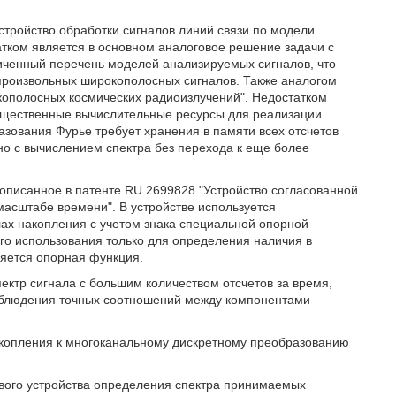
устройство обработки сигналов линий связи по модели
тком является в основном аналоговое решение задачи с
иченный перечень моделей анализируемых сигналов, что
 произвольных широкополосных сигналов. Также аналогом
зкополосных космических радиоизлучений". Недостатком
ущественные вычислительные ресурсы для реализации
азования Фурье требует хранения в памяти всех отсчетов
но с вычислением спектра без перехода к еще более
 описанное в патенте RU 2699828 "Устройство согласованной
асштабе времени". В устройстве используется
ах накопления с учетом знака специальной опорной
го использования только для определения наличия в
ляется опорная функция.
спектр сигнала с большим количеством отсчетов за время,
облюдения точных соотношений между компонентами
акопления к многоканальному дискретному преобразованию
вого устройства определения спектра принимаемых