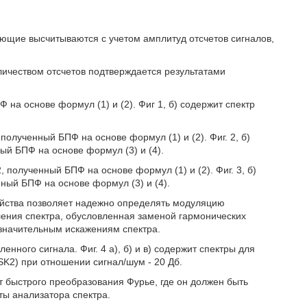
яющие высчитываются с учетом амплитуд отсчетов сигналов,
ичеством отсчетов подтверждается результатами
Ф на основе формул (1) и (2). Фиг 1, б) содержит спектр
полученный БПФ на основе формул (1) и (2). Фиг. 2, б)
ый БПФ на основе формул (3) и (4).
, полученный БПФ на основе формул (1) и (2). Фиг. 3, б)
ный БПФ на основе формул (3) и (4).
ройства позволяет надежно определять модуляцию
ления спектра, обусловленная заменой гармонических
 значительным искажениям спектра.
енного сигнала. Фиг. 4 а), б) и в) содержит спектры для
K2) при отношении сигнал/шум - 20 Дб.
от быстрого преобразования Фурье, где он должен быть
ты анализатора спектра.