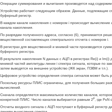
Операции суммирования и вычитания производятся над содержимым
Устройство работает следующим образом. Данные, подлежащие сп
буферный регистр.
В каждом канале накопления с номером i происходит вычисление
канала накопления.
По разрядам полученного адреса, согласно (6), принимается реш
вещественной составляющих спектрального отсчета с номером i.
В регистрах для вещественной и мнимой части производится сумм
буферного регистра.
В результате накопления N данных с АЦП в регистрах Re(i) и Im(
мнимой частей амплитуды линии i спектра сигнала, которые по з
затем выводятся на внешнее устройство (ЖК экран, ПЭВМ и т.п.).
Цифровое устройство определения спектра сигналов может быть ре
Поскольку ресурсы ПЛИС ограничены, для получения больших ра
вычислений.
Сначала определяется максимальное количество каналов, которо
Р
конкретной ПЛИС. Число каналов выбирается равным 2
, где P≤N
Отсчеты входного сигнала с АЦП поступают в буферный регистр 
линиям вычисления спектра.