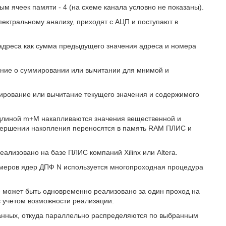
 ячеек памяти - 4 (на схеме канала условно не показаны).
ектральному анализу, приходят с АЦП и поступают в
 адреса как сумма предыдущего значения адреса и номера
ение о суммировании или вычитании для мнимой и
ирование или вычитание текущего значения и содержимого
i) длиной m+М накапливаются значения вещественной и
авершении накопления переносятся в память RAM ПЛИС и
ализовано на базе ПЛИС компаний Xilinx или Altera.
змеров ядер ДПФ N используется многопроходная процедура
е может быть одновременно реализовано за один проход на
 с учетом возможности реализации.
данных, откуда параллельно распределяются по выбранным