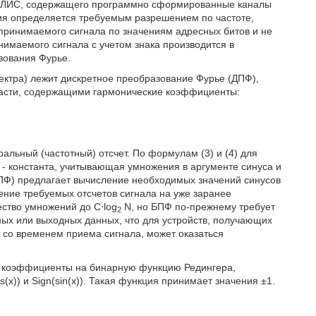
а ПЛИС, содержащего программно сформированные каналы
ния определяется требуемым разрешением по частоте,
принимаемого сигнала по значениям адресных битов и не
имаемого сигнала с учетом знака производится в
азования Фурье.
ектра) лежит дискретное преобразование Фурье (ДПФ),
части, содержащими гармонические коэффициенты:
ральный (частотный) отсчет. По формулам (3) и (4) для
- константа, учитывающая умножения в аргументе синуса и
БПФ) предлагает вычисление необходимых значений синусов
жение требуемых отсчетов сигнала на уже заранее
ство умножений до C⋅log
N, но БПФ по-прежнему требует
2
ных или выходных данных, что для устройств, получающих
 со временем приема сигнала, может оказаться
е коэффициенты на бинарную функцию Редингера,
(x)) и Sign(sin(x)). Такая функция принимает значения ±1.