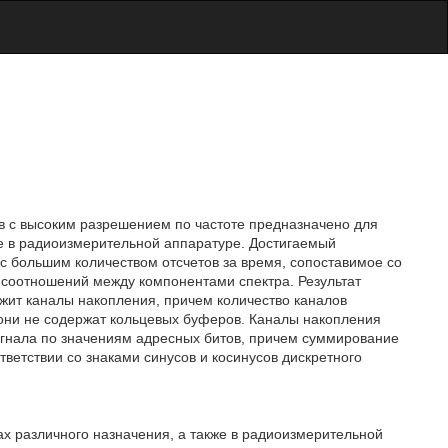
 с высоким разрешением по частоте предназначено для
же в радиоизмерительной аппаратуре. Достигаемый
 с большим количеством отсчетов за время, сопоставимое со
соотношений между компонентами спектра. Результат
ржит каналы накопления, причем количество каналов
они не содержат кольцевых буферов. Каналы накопления
гнала по значениям адресных битов, причем суммирование
тветствии со знаками синусов и косинусов дискретного
х различного назначения, а также в радиоизмерительной