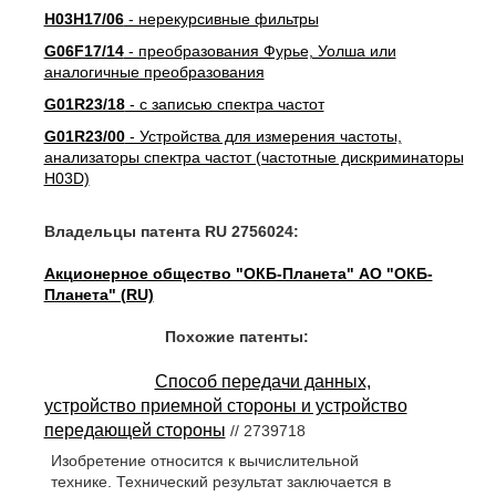
H03H17/06
- нерекурсивные фильтры
G06F17/14
- преобразования Фурье, Уолша или
аналогичные преобразования
G01R23/18
- с записью спектра частот
G01R23/00
- Устройства для измерения частоты,
анализаторы спектра частот (частотные дискриминаторы
H03D)
Владельцы патента RU 2756024:
Акционерное общество "ОКБ-Планета" АО "ОКБ-
Планета" (RU)
Похожие патенты:
Способ передачи данных,
устройство приемной стороны и устройство
передающей стороны
// 2739718
Изобретение относится к вычислительной
технике. Технический результат заключается в