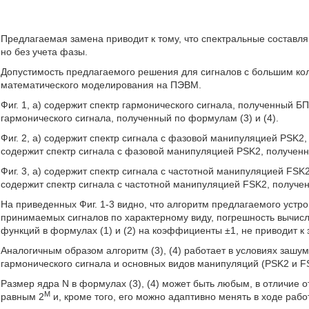
Предлагаемая замена приводит к тому, что спектральные составл
но без учета фазы.
Допустимость предлагаемого решения для сигналов с большим кол
математического моделирования на ПЭВМ.
Фиг. 1, а) содержит спектр гармонического сигнала, полученный БП
гармонического сигнала, полученный по формулам (3) и (4).
Фиг. 2, а) содержит спектр сигнала с фазовой манипуляцией PSK2, 
содержит спектр сигнала с фазовой манипуляцией PSK2, полученн
Фиг. 3, а) содержит спектр сигнала с частотной манипуляцией FSK2
содержит спектр сигнала с частотной манипуляцией FSK2, получен
На приведенных Фиг. 1-3 видно, что алгоритм предлагаемого уст
принимаемых сигналов по характерному виду, погрешность вычис
функций в формулах (1) и (2) на коэффициенты ±1, не приводит к
Аналогичным образом алгоритм (3), (4) работает в условиях зашумл
гармонического сигнала и основных видов манипуляций (PSK2 и FS
Размер ядра N в формулах (3), (4) может быть любым, в отличие 
M
равным 2
и, кроме того, его можно адаптивно менять в ходе рабо