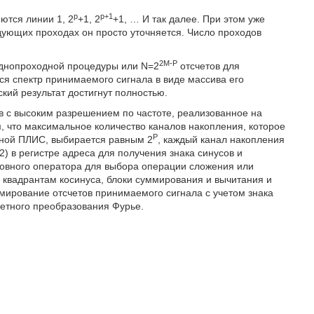
р
р+1
ются линии 1, 2
+1, 2
+1, … И так далее. При этом уже
дующих проходах он просто уточняется. Число проходов
2M-P
однопроходной процедуры или N=2
отсчетов для
я спектр принимаемого сигнала в виде массива его
кий результат достигнут полностью.
 с высоким разрешением по частоте, реализованное на
 что максимальное количество каналов накопления, которое
Р
тной ПЛИС, выбирается равным 2
, каждый канал накопления
) в регистре адреса для получения знака синусов и
ловного оператора для выбора операции сложения или
 квадрантам косинуса, блоки суммирования и вычитания и
ммирование отсчетов принимаемого сигнала с учетом знака
ретного преобразования Фурье.