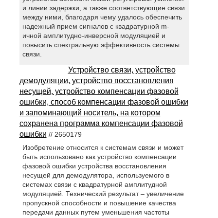
и линии задержки, а также соответствующие связи
между ними, благодаря чему удалось обеспечить
надежный прием сигналов с квадратурной m-
ичной амплитудно-инверсной модуляцией и
повысить спектральную эффективность системы
связи.
Устройство связи, устройство
демодуляции, устройство восстановления
несущей, устройство компенсации фазовой
ошибки, способ компенсации фазовой ошибки
и запоминающий носитель, на котором
сохранена программа компенсации фазовой
ошибки
// 2650179
Изобретение относится к системам связи и может
быть использовано как устройство компенсации
фазовой ошибки устройства восстановления
несущей для демодулятора, используемого в
системах связи с квадратурной амплитудной
модуляцией. Технический результат – увеличение
пропускной способности и повышение качества
передачи данных путем уменьшения частоты