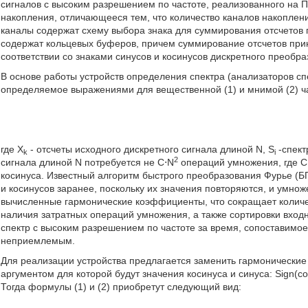
сигналов с высоким разрешением по частоте, реализованного н
накопления, отличающееся тем, что количество каналов накопле
каналы содержат схему выбора знака для суммирования отсчетов 
содержат кольцевых буферов, причем суммирование отсчетов прин
соответствии со знаками синусов и косинусов дискретного преобр
В основе работы устройств определения спектра (анализаторов сп
определяемое выражениями для вещественной (1) и мнимой (2) 
где X
- отсчеты исходного дискретного сигнала длиной N, S
-спект
k
i
2
сигнала длиной N потребуется не C⋅N
операций умножения, где С 
косинуса. Известный алгоритм быстрого преобразования Фурье (
и косинусов заранее, поскольку их значения повторяются, и умно
вычисленные гармонические коэффициенты, что сокращает количе
наличия затратных операций умножения, а также сортировки вход
спектр с высоким разрешением по частоте за время, сопоставимое
неприемлемым.
Для реализации устройства предлагается заменить гармонически
аргументом для которой будут значения косинуса и синуса: Sign(cos
Тогда формулы (1) и (2) приобретут следующий вид: