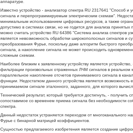
аппаратуре.
Известно устройство - анализатор спектра RU 2317641 "Способ и 
сигнала и перепрограммируемым электрическим схемам". Недоста
минимальным использованием цифровых ресурсов, а также огран
допустимо в системах связи, но не годится для анализа принятых
можно считать устройство RU 64386 "Система анализа спектров у
является невозможность обработки широкополосных сигналов и с
преобразования Фурье, поскольку даже алгоритм быстрого преобр
сигнала, а накопление сигнала не может происходить одновремен
сложным схемам.
Наиболее близким к заявленному устройству является устройство,
фильтрации произвольных отраженных ЛЧМ сигналов в реальном м
параллельное накопление отсчетов принимаемого сигнала в канал
функции. Недостатком данного устройства является возможность е
принимаемом сигнале эталонного, заданного, для которого вычис
Технический результат, который требуется достигнуть, - получить 
сопоставимое со временем приема сигнала без необходимости с
спектра.
Данный недостаток устраняется переходом от многоканального н
Фурье с бинарной матрицей коэффициентов.
Сущностью предлагаемого изобретения является создание цифро