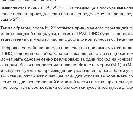
Р
Р+1
Вычисляются линии 0, 2
, 2
, … На следующем проходе вычисля
после первого прохода спектр сигнала определяется, а при после
М-Р
равно 2
.
M
Таким образом, после N=2
отсчетов принимаемого сигнала для 
многопроходной процедуры, в памяти RAM ПЛИС будет содержатьс
вещественных и мнимых частей с достаточной точностью. Техничес
Цифровое устройство определения спектра принимаемых сигналов
ПЛИС, содержащее набор каналов накопления, отличающееся тем,
может быть одновременно реализовано за один проход на конкре
содержит блоки определения значения бита с номером (М-1) и (М-2
косинусов, сумматор, производящий увеличение адреса, блоки ус
вычитания, блок «исключающее или» для условия выбора знака по
регистры для вещественной и мнимой части спектра, при этом су
производится в соответствии со знаками синусов и косинусов диск