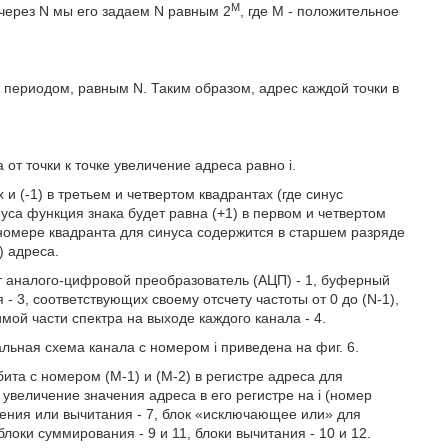
M
 через N мы его задаем N равным 2
, где M - положительное
 с периодом, равным N. Таким образом, адрес каждой точки в
 от точки к точке увеличение адреса равно i.
и (-1) в третьем и четвертом квадрантах (где синус
уса функция знака будет равна (+1) в первом и четвертом
 номере квадранта для синуса содержится в старшем разряде
) адреса.
ит аналого-цифровой преобразователь (АЦП) - 1, буферный
- 3, соответствующих своему отсчету частоты от 0 до (N-1),
ой части спектра на выходе каждого канала - 4.
льная схема канала с номером i приведена на фиг. 6.
та с номером (М-1) и (М-2) в регистре адреса для
 увеличение значения адреса в его регистре на i (номер
жения или вычитания - 7, блок «исключающее или» для
локи суммирования - 9 и 11, блоки вычитания - 10 и 12.