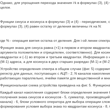
Однако, для упрощения перехода значения i⋅k в формулах (3), (4)
целое.
Функции синуса и косинуса в формулах (3) и (4) - периодические,
формулах (3), (4) равен остатку от деления величины i⋅k на N:
где % - операция взятия остатка от деления. Для i-ой линии спектра
Функция знака для синуса равна (+1) в первом и втором квадрантах 
аргумента положителен и отрицателен, соответственно). Для косин
квадрантах и (-1) во втором и третьем квадрантах. Информация о
(М-1) адреса, а для косинуса в двух старших разрядах (М-1) и (М-2
Устройство определения спектра в общем случае (фиг. 5) содерж
регистр для данных, поступающих с АЦП - 2, N каналов накопления 
работающих параллельно, ячейки памяти для вещественной и мним
Функциональная схема устройства приведена на фиг. 5. Функциона
Каждый канал накопления содержит блоки определения значения би
получения знака синусов и косинусов - 5, сумматор, производящий
канала) - 6, блоки условного оператора для выбора операции сло
формирования условия выбора знака по квадрантам косинуса - 8, б