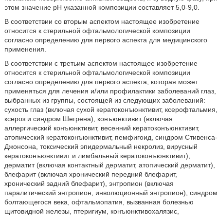
этом значение pH указанной композиции составляет 5,0-9,0.
В соответствии со вторым аспектом настоящее изобретение
относится к стерильной офтальмологической композиции
согласно определению для первого аспекта для медицинского
применения.
В соответствии с третьим аспектом настоящее изобретение
относится к стерильной офтальмологической композиции
согласно определению для первого аспекта, которая может
применяться для лечения и/или профилактики заболеваний глаз,
выбранных из группы, состоящей из следующих заболеваний:
сухость глаз (включая сухой кератоконъюнктивит, ксерофтальмия,
ксероз и синдром Шегрена), конъюнктивит (включая
аллергический конъюнктивит, весенний кератоконъюнктивит,
атопический кератоконъюнктивит, пемфигоид, синдром Стивенса-
Джонсона, токсический эпидермальный некролиз, вирусный
кератоконъюнктивит и лимбальный кератоконъюнктивит),
дерматит (включая контактный дерматит, атопический дерматит),
блефарит (включая хронический передний блефарит,
хронический задний блефарит), энтропион (включая
паралитический энтропион, инволюционный энтропион), синдром
болтающегося века, офтальмопатия, вызванная болезнью
щитовидной железы, птеригиум, конъюнктивохалязис,