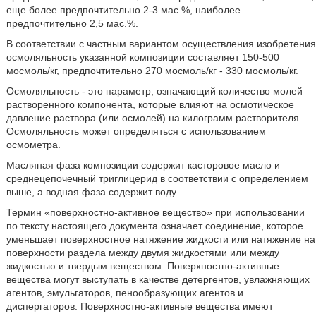
еще более предпочтительно 2-3 мас.%, наиболее
предпочтительно 2,5 мас.%.
В соответствии с частным вариантом осуществления изобретения
осмоляльность указанной композиции составляет 150-500
мосмоль/кг, предпочтительно 270 мосмоль/кг - 330 мосмоль/кг.
Осмоляльность - это параметр, означающий количество молей
растворенного компонента, которые влияют на осмотическое
давление раствора (или осмолей) на килограмм растворителя.
Осмоляльность может определяться с использованием
осмометра.
Масляная фаза композиции содержит касторовое масло и
среднецепочечный триглицерид в соответствии с определением
выше, а водная фаза содержит воду.
Термин «поверхностно-активное вещество» при использовании
по тексту настоящего документа означает соединение, которое
уменьшает поверхностное натяжение жидкости или натяжение на
поверхности раздела между двумя жидкостями или между
жидкостью и твердым веществом. Поверхностно-активные
вещества могут выступать в качестве детергентов, увлажняющих
агентов, эмульгаторов, пенообразующих агентов и
диспергаторов. Поверхностно-активные вещества имеют