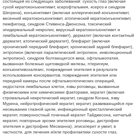
состоящей из следующих заболеваний: сухость глаз (включая
сухой кератоконъюнктивит, ксерофтальмия, ксероз и синдром
Шегрена), конъюнктивит (включая аллергический конъюнктивит,
весенний кератоконъюнктивит, атопический кератоконъюнктивит,
пемфигоид, синдром Стивенса-Джонсона, токсический
эпидермальный некролиз, вирусный кератоконъюнктивит и
лимбальный кератоконъюнктивит), дерматит (включая контактный
дерматит, атопический дерматит), блефарит (включая
хронический передний блефарит, хронический задний блефарит),
энтропион (включая паралитический энтропион, инволюционный
энтропион), синдром болтающегося века, офтальмопатия,
вызванная болезнью щитовидной железы, птеригиум,
конъюнктивохалязис, повреждения эпителия в результате
использования консервантов, повреждения эпителия или
передней камеры после офтальмологических операций,
недостаток лимбальных клеток, язвы роговицы, вызванные
физическими или химическими факторами, кератит (включая
стромальный некротический кератит, синдром Когана, язву
Мурена, нейротрофический кератит, кератит, развивающийся при
несмыкании глазной щели, инфекционный кристаллический
кератит, поверхностный точечный кератит Тайджесона, нитчатый
кератит, повторные эрозии эпителия роговицы, дистрофии
эпителия и дистрофию Месманна), эписклерит и увеит, в
частности, для лечения и/или профилактики сухости глаз,