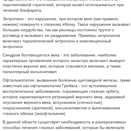
перспективной стратегией, которая может использоваться при
лечении блефарита.
Энтропион - это нарушение, при котором веко (как правило,
нижнее) повернуто к глазному яблоку. Такое нарушение вызывает
большие неудобства, так как ресницы постоянно трутся о
роговицу и вызывают ее раздражение. Примеры энтропиона
включают паралитический энтропион и инволюционный
энтропион.
Синдром болтающегося века - это заболевание, наиболее
характерные проявления которого зачастую включают выворот
пластинок верхних век, которые становятся мягкими, а также
папиллярный конъюнктивит.
Офтальмопатия, вызванная болезнью щитовидной железы, также
известная как офтальмопатия Грейвса - это аутоиммунное
воспалительное заболевание, поражающее глазную орбиту,
которое характеризуется ретракцией верхнего века, задержкой
опускания верхнего века, вспуханием (отечностью),
покраснением (эритемой), конъюнктивитом и выпячиванием
глазного яблока (экзофтальмом).
В данной области существует необходимость в альтернативных
способах лечения глазных заболеваний, которые бы включали