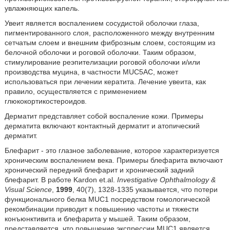
увлажняющих капель.
Увеит является воспалением сосудистой оболочки глаза,
пигментированного слоя, расположенного между внутренним
сетчатым слоем и внешним фиброзным слоем, состоящим из
белочной оболочки и роговой оболочки. Таким образом,
стимулирование реэпителизации роговой оболочки и/или
производства муцина, в частности MUC5AC, может
использоваться при лечении кератита. Лечение увеита, как
правило, осуществляется с применением
глюкокортикостероидов.
Дерматит представляет собой воспаление кожи. Примеры
дерматита включают контактный дерматит и атопический
дерматит.
Блефарит - это глазное заболевание, которое характеризуется
хроническим воспалением века. Примеры блефарита включают
хронический передний блефарит и хронический задний
блефарит. В работе Kardon et.al.
Investigative Ophthalmology &
Visual Science
,
1999
, 40(7), 1328-1335 указывается, что потери
функционального белка MUC1 посредством гомологической
рекомбинации приводит к повышению частоты и тяжести
конъюнктивита и блефарита у мышей. Таким образом,
представляется, что повышение экспрессии MUC1 является