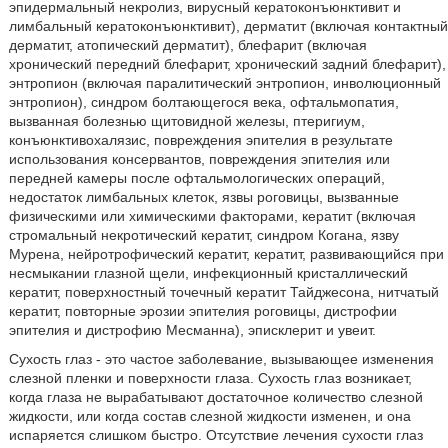
эпидермальный некролиз, вирусный кератоконъюнктивит и
лимбальный кератоконъюнктивит), дерматит (включая контактный
дерматит, атопический дерматит), блефарит (включая
хронический передний блефарит, хронический задний блефарит),
энтропион (включая паралитический энтропион, инволюционный
энтропион), синдром болтающегося века, офтальмопатия,
вызванная болезнью щитовидной железы, птеригиум,
конъюнктивохалязис, повреждения эпителия в результате
использования консервантов, повреждения эпителия или
передней камеры после офтальмологических операций,
недостаток лимбальных клеток, язвы роговицы, вызванные
физическими или химическими факторами, кератит (включая
стромальный некротический кератит, синдром Когана, язву
Мурена, нейротрофический кератит, кератит, развивающийся при
несмыкании глазной щели, инфекционный кристаллический
кератит, поверхностный точечный кератит Тайджесона, нитчатый
кератит, повторные эрозии эпителия роговицы, дистрофии
эпителия и дистрофию Месманна), эписклерит и увеит.
Сухость глаз - это частое заболевание, вызывающее изменения
слезной пленки и поверхности глаза. Сухость глаз возникает,
когда глаза не вырабатывают достаточное количество слезной
жидкости, или когда состав слезной жидкости изменен, и она
испаряется слишком быстро. Отсутствие лечения сухости глаз