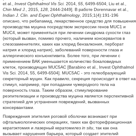
et al.,
Invest Ophthalmol Vis Sci.
2014,
55
, 6499-6504; Liu et al.,
Chin Med J.
, 2015,
128
, 2444-2449]. В работе Dorennavar et al.,
Indian J. Clin. and Exper.Ophthalmology
, 2015;1(4):191-196
описано, что ребапамид, лекарственное средство для повышения
производства муцина посредством экспрессии генов MUC1 и
MUC4, может применяться при лечении синдрома сухости глаз
(который вызван, помимо прочего, наличием консервантов в
слезозаменителях, каких как хлорид бензалкония, перборат
натрия и хлорид натрия), заболеваний поверхности глаза и
аллергического конъюнктивита. Более того, при лечении с
применением BAK уменьшается количество бокаловидных
клеток, производящих MUC5AC [Barabino et al., Invest Ophthalmol
Vis Sci. 2014, 55, 6499-6504]. MUC5AC - это гелеобразующий
секреторный муцин. Как правило, секреция происходит в ответ на
стимул, например, при попадании чужеродного тела на
поверхность глаза. Таким образом, стимулирование
реэпителизации и производства муцина является перспективной
стратегией для устранения повреждений, вызванных
консервантами.
Повреждения эпителия роговой оболочки возникают при
офтальмологических операциях, таких как фоторефракционная
кератэктомия и лазерный кератомилез
in situ
, так как она
вызывает нарушения барьера, который создает эпителий