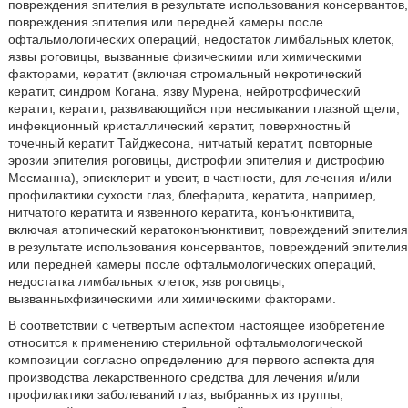
повреждения эпителия в результате использования консервантов,
повреждения эпителия или передней камеры после
офтальмологических операций, недостаток лимбальных клеток,
язвы роговицы, вызванные физическими или химическими
факторами, кератит (включая стромальный некротический
кератит, синдром Когана, язву Мурена, нейротрофический
кератит, кератит, развивающийся при несмыкании глазной щели,
инфекционный кристаллический кератит, поверхностный
точечный кератит Тайджесона, нитчатый кератит, повторные
эрозии эпителия роговицы, дистрофии эпителия и дистрофию
Месманна), эписклерит и увеит, в частности, для лечения и/или
профилактики сухости глаз, блефарита, кератита, например,
нитчатого кератита и язвенного кератита, конъюнктивита,
включая атопический кератоконъюнктивит, повреждений эпителия
в результате использования консервантов, повреждений эпителия
или передней камеры после офтальмологических операций,
недостатка лимбальных клеток, язв роговицы,
вызванныхфизическими или химическими факторами.
В соответствии с четвертым аспектом настоящее изобретение
относится к применению стерильной офтальмологической
композиции согласно определению для первого аспекта для
производства лекарственного средства для лечения и/или
профилактики заболеваний глаз, выбранных из группы,