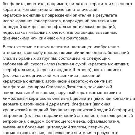
блефарита, кератита, например, нитчатого кератита и язвенного
кератита, конъюнктивита, включая атопический
кератоконъюнктивит, повреждений эпителия в результате
использования консервантов, повреждений эпителия или
передней камеры после офтальмологических операций,
недостатка лимбальных клеток, язв роговицы, вызванных
физическими или химическими факторами.
В соответствии с пятым аспектом настоящее изобретение
относится к способу профилактики и/или лечения заболеваний
глаз, выбранных из группы, состоящей из следующих
заболеваний: сухость глаз (включая сухой кератоконъюнктивит,
ксерофтальмия, ксероз и синдром Шегрена), конъюнктивит
(включая аллергический конъюнктивит, весенний
кератоконъюнктивит, атопический кератоконъюнктивит,
пемфигоид, синдром Стивенса-Джонсона, токсический
эпидермальный некролиз, вирусный кератоконъюнктивит и
лимбальный кератоконъюнктивит), дерматит (включая контактный
дерматит, атопический дерматит), блефарит (включая
хронический передний блефарит, хронический задний блефарит),
энтропион (включая паралитический энтропион, инволюционный
энтропион), синдром болтающегося века, офтальмопатия,
вызванная болезнью щитовидной железы, птеригиум,
конъюнктивохалязис, повреждения эпителия в результате