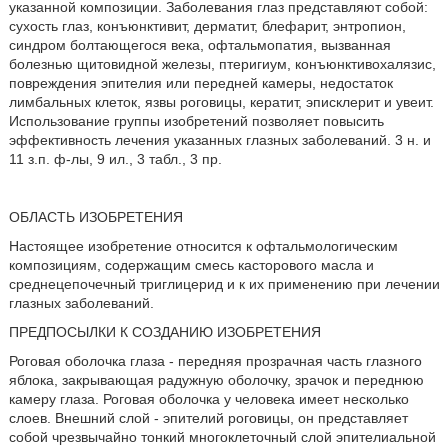
указанной композиции. Заболевания глаз представляют собой:
сухость глаз, конъюнктивит, дерматит, блефарит, энтропион,
синдром болтающегося века, офтальмопатия, вызванная
болезнью щитовидной железы, птеригиум, конъюнктивохалязис,
повреждения эпителия или передней камеры, недостаток
лимбальных клеток, язвы роговицы, кератит, эписклерит и увеит.
Использование группы изобретений позволяет повысить
эффективность лечения указанных глазных заболеваний. 3 н. и
11 з.п. ф-лы, 9 ил., 3 табл., 3 пр.
ОБЛАСТЬ ИЗОБРЕТЕНИЯ
Настоящее изобретение относится к офтальмологическим
композициям, содержащим смесь касторового масла и
среднецепочечный триглицерид и к их применению при лечении
глазных заболеваний.
ПРЕДПОСЫЛКИ К СОЗДАНИЮ ИЗОБРЕТЕНИЯ
Роговая оболочка глаза - передняя прозрачная часть глазного
яблока, закрывающая радужную оболочку, зрачок и переднюю
камеру глаза. Роговая оболочка у человека имеет несколько
слоев. Внешний слой - эпителий роговицы, он представляет
собой чрезвычайно тонкий многоклеточный слой эпителиальной