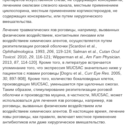
лечением окклюзии слезного канала, местным применением
циклоспорина, местным применением кортикостероидов, не
содержащих консерванты, или путем хирургического
вмешательства.
Лечение травматических язв роговицы, например, вызванных
физическим воздействием, контактными линзами или
воздействием химических агентов, осуществляется путем
реэпителизации роговой оболочки [Scardovi et al.,
Ophthalmologica.
1993,
206
, 119-124; Salman et al.,
Cutan Ocul
Toxicol.
2010,
29
, 116-121; Wipperman et al.,
Am Fam Physician.
2013,
87
, 114-120]. Кроме того, в литературе встречается
упоминание того, что экспрессия MUC5AC значительно ниже у
пациентов с язвами роговицы [Dogru et al.,
Curr Eye Res.
2005,
30
, 897-908]. Кроме того, количество бокаловидных клеток,
производящих MUC5AC, уменьшается при щелочных ожогах.
Таким образом, стимулирование реэпителизации роговой
оболочки и производства муцина, в частности, MUC5AC, может
использоваться для лечения язв роговицы, например, язв
роговицы, вызванных физическим воздействием или
воздействием химических агентов. В настоящее время, лечение
язвы роговицы, как правило, включает местное применение
антибиотиков или даже хирургическое вмешательство.