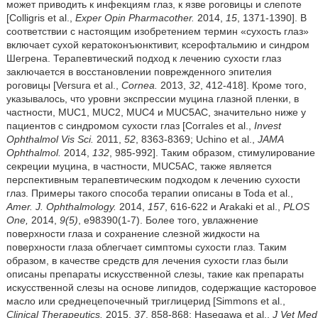
может приводить к инфекциям глаз, к язве роговицы и слепоте
[Colligris et al.,
Exper Opin Pharmacother.
2014,
15
, 1371-1390]. В
соответствии с настоящим изобретением термин «сухость глаз»
включает сухой кератоконъюнктивит, ксерофтальмию и синдром
Шегрена. Терапевтический подход к лечению сухости глаз
заключается в восстановлении поврежденного эпителия
роговицы [Versura et al.,
Cornea.
2013,
32
, 412-418]. Кроме того,
указывалось, что уровни экспрессии муцина глазной пленки, в
частности, MUC1, MUC2, MUC4 и MUC5AC, значительно ниже у
пациентов с синдромом сухости глаз [Corrales et al.,
Invest
Ophthalmol Vis Sci.
2011,
52
, 8363-8369; Uchino et al.,
JAMA
Ophthalmol.
2014,
132
, 985-992]. Таким образом, стимулирование
секреции муцина, в частности, MUC5AC, также является
перспективным терапевтическим подходом к лечению сухости
глаз. Примеры такого способа терапии описаны в Toda et al.,
Amer.
J. Ophthalmology.
2014,
157
, 616-622 и Arakaki et al.,
PLOS
One,
2014,
9(5)
, e98390(1-7). Более того, увлажнение
поверхности глаза и сохранение слезной жидкости на
поверхности глаза облегчает симптомы сухости глаз. Таким
образом, в качестве средств для лечения сухости глаз были
описаны препараты искусственной слезы, такие как препараты
искусственной слезы на основе липидов, содержащие касторовое
масло или среднецепочечный триглицерид [Simmons et al.,
Clinical Therapeutics.
2015,
37
, 858-868; Hasegawa et al.,
J Vet Med