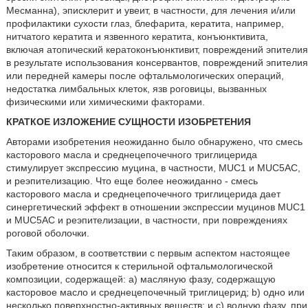
Месманна), эписклерит и увеит, в частности, для лечения и/или
профилактики сухости глаз, блефарита, кератита, например,
нитчатого кератита и язвенного кератита, конъюнктивита,
включая атопический кератоконъюнктивит, повреждений эпителия
в результате использования консервантов, повреждений эпителия
или передней камеры после офтальмологических операций,
недостатка лимбальных клеток, язв роговицы, вызванных
физическими или химическими факторами.
КРАТКОЕ ИЗЛОЖЕНИЕ СУЩНОСТИ ИЗОБРЕТЕНИЯ
Авторами изобретения неожиданно было обнаружено, что смесь
касторового масла и среднецепочечного триглицерида
стимулирует экспрессию муцина, в частности, MUC1 и MUC5AC,
и реэпителизацию. Что еще более неожиданно - смесь
касторового масла и среднецепочечного триглицерида дает
синергетический эффект в отношении экспрессии муцинов MUC1
и MUC5AC и реэпителизации, в частности, при повреждениях
роговой оболочки.
Таким образом, в соответствии с первым аспектом настоящее
изобретение относится к стерильной офтальмологической
композиции, содержащей: a) масляную фазу, содержащую
касторовое масло и среднецепочечный триглицерид; b) одно или
несколько поверхностно-активных веществ; и c) водную фазу, при