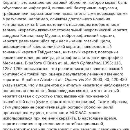
Кератит - это воспаление роговой оболочки, которое может быть
обусловлено инфекцией, вызванной бактериями, вирусами,
грибками или паразитами или незначительными повреждениями
в результате, например, слишком длительного ношения
контактных линз. В соответствии с настоящим изобретением
термин «кератит» включает стромальный некротический кератит,
синдром Когана, язву Мурена, нейротрофический кератит,
кератит, развивающийся при несмыкании глазной щели,
инфекционный кристаллический кератит, поверхностный
точечный кератит Тайджесона, нитчатый кератит, повторные
эрозии эпителия роговицы, дистрофии эпителия и дистрофию
Месманна. В работе O'Brien et. al.,
Arch Ophthalmol.
1995; 113,
1257-1265 описывается, что реэпителизация является важной
критической точкой при оценке результатов лечения язвенного
кератита. В работе Albietz et.al.,
Optom Vis Sci.
2003, 80, 420-430
указывается, что у пациентов с нитчатым кератитом наблюдается
пониженная плотность бокаловидных клеток, и что нитчатый
кератит связан с сухостью глаз, вызванной пониженной
выработкой слез (сухим кератоконъюнктивитом). Таким образом,
стимулирование реэпителизации роговой оболочки и/или
производства муцина, в частности MUC5AC, может
использоваться при лечении кератита. В настоящее время,
кератит лечится с применением антибактериальной,
противогрибковой или противовирусной терапии, стероидных или