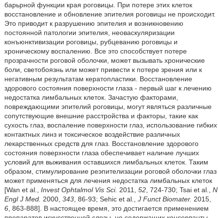
барьрной функции края роговицы. При потере этих клеток
восстановление и обновление эпителия роговицы не происходит.
Это приводит к разрушению эпителия и возникновению
постоянной патологии эпителия, неоваскуляризации
конъюнктивизации роговицы, рубцеванию роговицы и
хроническому воспалению. Все это способствует потере
прозрачности роговой оболочки, может вызывать хронические
боли, светобоязнь или может привести к потере зрения или к
негативным результатам кератопластики. Восстановление
здорового состояния поверхности глаза - первый шаг к лечению
недостатка лимбальных клеток. Зачастую факторами,
повреждающими эпителий роговицы, могут являться различные
сопутствующие внешние расстройства и факторы, такие как
сухость глаз, воспаление поверхности глаз, использование гибких
контактных линз и токсическое воздействие различных
лекарственных средств для глаз. Восстановление здорового
состояния поверхности глаза обеспечивает наличие лучших
условий для выживания оставшихся лимбальных клеток. Таким
образом, стимулирование реэпителизации роговой оболочки глаз
может применяться для лечения недостатка лимбальных клеток
[Wan et al.,
Invest Ophtalmol Vis Sci.
2011,
52
, 724-730; Tsai et al.,
N
Engl J Med.
2000,
343
, 86-93; Sehic et al.,
J Funct Biomater.
2015,
6
, 863-888]. В настоящее время, это достигается применением
препаратов искусственной слезы, не содержащих консерванты,