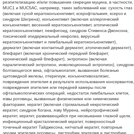
реэпителизацию и/или повышение секреции муцина, в частности,
MUC1 и MUC5AC, например, таких заболеваний как: сухость глаз
(включая сухой кератоконъюнктивит, ксерофтальмия, ксероз и
синдром Шегрена), конъюнктивит (включая аллергический
конъюнктивит, весенний кератоконъюнктивит, атопический
кератоконъюнктивит, пемфигоид, синдром Стивенса-Джонсона,
токсический эпидермальный некролиз, вирусный
кератоконъюнктивит и лимбальный кератоконъюнктивит),
дерматит (включая контактный дерматит, атопический дерматит),
блефарит (включая хронический передний блефарит,
хронический задний блефарит), энтропион (включая
паралитический энтропион, инволюционный энтропион), синдром
болтающегося века, офтальмопатия, вызванная болезнью
щитовидной железы, птеригиум, конъюнктивохалязис,
повреждения эпителия в результате использования консервантов,
повреждения эпителия или передней камеры после
офтальмологических операций, недостаток лимбальных клеток,
язвы роговицы, вызванные физическими или химическими
факторами, кератит (включая стромальный некротический
кератит, синдром Когана, язву Мурена, нейротрофический
кератит, кератит, развивающийся при несмыкании глазной щели,
инфекционный кристаллический кератит, поверхностный
точечный кератит Тайджесона, нитчатый кератит, повторные
эрозии эпителия роговицы, дистрофии эпителия и дистрофию