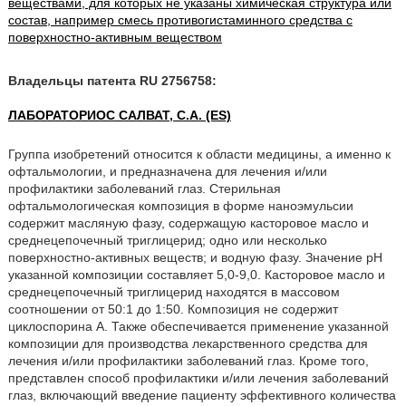
веществами, для которых не указаны химическая структура или
состав, например смесь противогистаминного средства с
поверхностно-активным веществом
Владельцы патента RU 2756758:
ЛАБОРАТОРИОС САЛВАТ, С.А. (ES)
Группа изобретений относится к области медицины, а именно к
офтальмологии, и предназначена для лечения и/или
профилактики заболеваний глаз. Стерильная
офтальмологическая композиция в форме наноэмульсии
содержит масляную фазу, содержащую касторовое масло и
среднецепочечный триглицерид; одно или несколько
поверхностно-активных веществ; и водную фазу. Значение pH
указанной композиции составляет 5,0-9,0. Касторовое масло и
среднецепочечный триглицерид находятся в массовом
соотношении от 50:1 до 1:50. Композиция не содержит
циклоспорина А. Также обеспечивается применение указанной
композиции для производства лекарственного средства для
лечения и/или профилактики заболеваний глаз. Кроме того,
представлен способ профилактики и/или лечения заболеваний
глаз, включающий введение пациенту эффективного количества