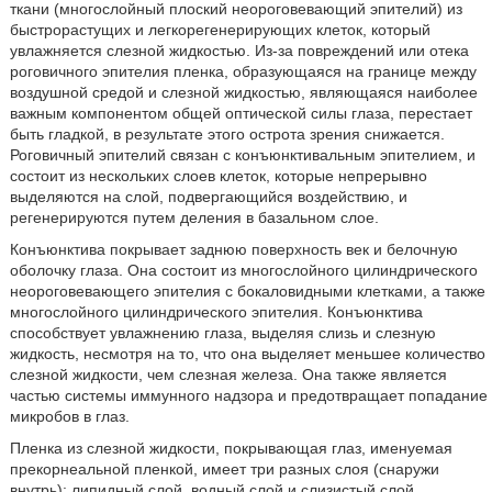
ткани (многослойный плоский неороговевающий эпителий) из
быстрорастущих и легкорегенерирующих клеток, который
увлажняется слезной жидкостью. Из-за повреждений или отека
роговичного эпителия пленка, образующаяся на границе между
воздушной средой и слезной жидкостью, являющаяся наиболее
важным компонентом общей оптической силы глаза, перестает
быть гладкой, в результате этого острота зрения снижается.
Роговичный эпителий связан с конъюнктивальным эпителием, и
состоит из нескольких слоев клеток, которые непрерывно
выделяются на слой, подвергающийся воздействию, и
регенерируются путем деления в базальном слое.
Конъюнктива покрывает заднюю поверхность век и белочную
оболочку глаза. Она состоит из многослойного цилиндрического
неороговевающего эпителия с бокаловидными клетками, а также
многослойного цилиндрического эпителия. Конъюнктива
способствует увлажнению глаза, выделяя слизь и слезную
жидкость, несмотря на то, что она выделяет меньшее количество
слезной жидкости, чем слезная железа. Она также является
частью системы иммунного надзора и предотвращает попадание
микробов в глаз.
Пленка из слезной жидкости, покрывающая глаз, именуемая
прекорнеальной пленкой, имеет три разных слоя (снаружи
внутрь): липидный слой, водный слой и слизистый слой.