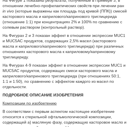
На Фигуре 1 показаны результаты, полученные в Примере 3, в
отношении лечебно-профилактических свойств при лечении ран
in vivo
(которые выражены как площадь под кривой (ППК)) смесей
касторового масла и каприлового/капринового триглицерида
(отношение 1:1) при концентрациях 2% и 100% по сравнению с
солевым раствором (контрольный раствор).
На Фигурах 2 и 3 показан эффект в отношении экспрессии MUC1
и MUC5AC продуктов, содержащих 2,5% масел (касторового
масла и каприлового/капринового триглицерида) при различных
отношениях касторового масла к каприловому/каприновому
триглицериду.
На Фигурах 4-9 показан эффект в отношении экспрессии MUC1 и
MUC5AC продуктов, содержащих смеси касторового масла и
каприлового/капринового триглицерида (при отношениях 50:1,
1:1 и 1:50), по сравнению с эффектом каждого из масел по
отдельности.
ПОДРОБНОЕ ОПИСАНИЕ ИЗОБРЕТЕНИЯ
Композиции по изобретению
В соответствии с первым аспектом настоящее изобретение
относится к стерильной офтальмологической композиции,
содержащей a) масляную фазу, содержащую касторовое масло и