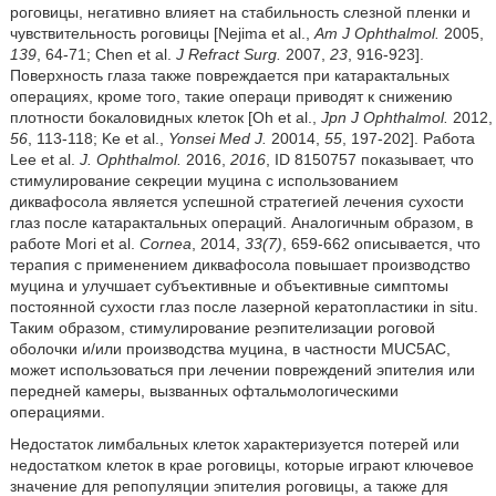
роговицы, негативно влияет на стабильность слезной пленки и
чувствительность роговицы [Nejima et al.,
Am J Ophthalmol.
2005,
139
, 64-71; Chen et al.
J Refract Surg.
2007,
23
, 916-923].
Поверхность глаза также повреждается при катарактальных
операциях, кроме того, такие операци приводят к снижению
плотности бокаловидных клеток [Oh et al.,
Jpn J Ophthalmol.
2012,
56
, 113-118; Ke et al.,
Yonsei Med J.
20014,
55
, 197-202]. Работа
Lee et al.
J. Ophthalmol.
2016,
2016
, ID 8150757 показывает, что
стимулирование секреции муцина с использованием
диквафосола является успешной стратегией лечения сухости
глаз после катарактальных операций. Аналогичным образом, в
работе Mori et al.
Cornea
, 2014,
33(7)
, 659-662 описывается, что
терапия с применением диквафосола повышает производство
муцина и улучшает субъективные и объективные симптомы
постоянной сухости глаз после лазерной кератопластики in situ.
Таким образом, стимулирование реэпителизации роговой
оболочки и/или производства муцина, в частности MUC5AC,
может использоваться при лечении повреждений эпителия или
передней камеры, вызванных офтальмологическими
операциями.
Недостаток лимбальных клеток характеризуется потерей или
недостатком клеток в крае роговицы, которые играют ключевое
значение для репопуляции эпителия роговицы, а также для