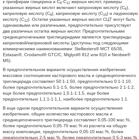
к триэфирам глицерина и C
-C
жирных кислот, примеры
6
12
указанных жирных кислот включают капроновую кислоту (C
),
6
каприловую кислоту (C
), каприновую кислоту (C
) и лауриновую
8
10
кислоту (C
). Остатки указанных жирных кислот СЦТ могут быть
12
одинаковыми или различными, предпочтительно присутствует
два различных остатка жирных кислот. Предпочтительными
среднецепочечными триглицеридами являются триглицериды
каприловой/каприновой кислоты (доступны под следующими
коммерческими наименованиями: Stelliesters® MCT 65/35,
Estasan®, Crodamol® GTC/C, Miglyol® 812 или 810 и Neobee®
M5).
В предпочтительном варианте осуществления изобретения
массовое соотношение касторового масла и среднецепочечного
триглицерида составляет 50:1-1:50, предпочтительно 0:1-1:10,
более предпочтительно 5:1-1:5, более предпочтительно 2:1-1:2,
еще более предпочтительно 1,5:1-1:1,5, еще более
предпочтительно 1,1:1-1:1,1, наиболее предпочтительно 1:1.
В еще одном предпочтительном варианте осуществления
изобретения, общее количество касторового масла и
среднецепочечного триглицерида составляет 0,05-100 мас.%,
более предпочтительно 0,05-70 мас.% из расчета на общую
массу композиции, предпочтительно 0,05-10 мас.%, более
предпочтительно 2-5 мас.%, более предпочтительно 0,5-3 мас.%,