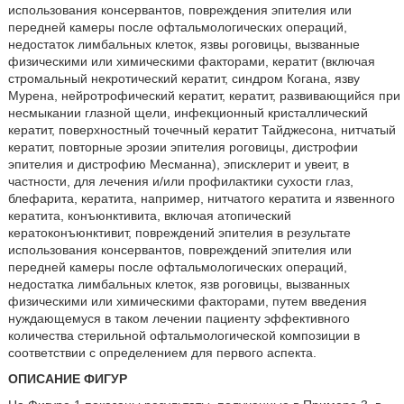
использования консервантов, повреждения эпителия или
передней камеры после офтальмологических операций,
недостаток лимбальных клеток, язвы роговицы, вызванные
физическими или химическими факторами, кератит (включая
стромальный некротический кератит, синдром Когана, язву
Мурена, нейротрофический кератит, кератит, развивающийся при
несмыкании глазной щели, инфекционный кристаллический
кератит, поверхностный точечный кератит Тайджесона, нитчатый
кератит, повторные эрозии эпителия роговицы, дистрофии
эпителия и дистрофию Месманна), эписклерит и увеит, в
частности, для лечения и/или профилактики сухости глаз,
блефарита, кератита, например, нитчатого кератита и язвенного
кератита, конъюнктивита, включая атопический
кератоконъюнктивит, повреждений эпителия в результате
использования консервантов, повреждений эпителия или
передней камеры после офтальмологических операций,
недостатка лимбальных клеток, язв роговицы, вызванных
физическими или химическими факторами, путем введения
нуждающемуся в таком лечении пациенту эффективного
количества стерильной офтальмологической композиции в
соответствии с определением для первого аспекта.
ОПИСАНИЕ ФИГУР