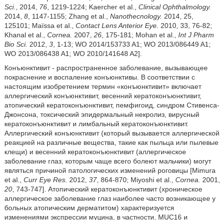
Sci.
, 2014,
76
, 1219-1224; Kaercher et al.,
Clinical Ophthalmology.
2014,
8
, 1147-1155; Zhang et al.,
Nanothecnology.
2014, 25,
125101; Maïssa et al.,
Contact Lens Anterior Eye.
2010, 33, 76-82;
Khanal et al.,
Cornea.
2007,
26
, 175-181; Mohan et al.,
Int J Pharm
Bio Sci.
2012,
3
, 1-13; WO 2014/153733 A1; WO 2013/086449 A1;
WO 2013/086438 A1; WO 2010/141648 A2].
Конъюнктивит - распространенное заболевание, вызывающее
покраснение и воспаление конъюнктивы. В соответствии с
настоящим изобретением термин «конъюнктивит» включает
аллергический конъюнктивит, весенний кератоконъюнктивит,
атопический кератоконъюнктивит, пемфигоид, синдром Стивенса-
Джонсона, токсический эпидермальный некролиз, вирусный
кератоконъюнктивит и лимбальный кератоконъюнктивит.
Аллергический конъюнктивит (который вызывается аллергической
реакцией на различные вещества, такие как пыльца или пылевые
клещи) и весенний кератоконъюнктивит (аллергическое
заболевание глаз, которым чаще всего болеют мальчики) могут
являться причиной патологических изменений роговицы [Mimura
et al.,
Curr Eye Res.
2012,
37
, 864-870; Miyoshi et al.,
Cornea.
2001,
20
, 743-747]. Атопический кератоконъюнктивит (хроническое
аллергическое заболевание глаз наиболее часто возникающее у
больных атопическим дерматитом) характеризуется
изменениями экспрессии муцина, в частности, MUC16 и