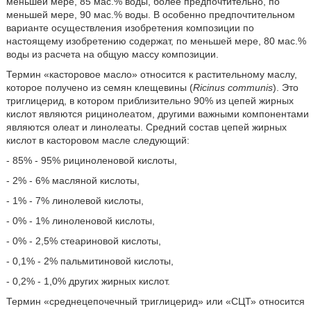
меньшей мере, 85 мас.% воды, более предпочтительно, по
меньшей мере, 90 мас.% воды. В особенно предпочтительном
варианте осуществления изобретения композиции по
настоящему изобретению содержат, по меньшей мере, 80 мас.%
воды из расчета на общую массу композиции.
Термин «касторовое масло» относится к растительному маслу,
которое получено из семян клещевины (
Ricinus communis
). Это
триглицерид, в котором приблизительно 90% из цепей жирных
кислот являются рицинолеатом, другими важными компонентами
являются олеат и линолеаты. Средний состав цепей жирных
кислот в касторовом масле следующий:
- 85% - 95% рициноленовой кислоты,
- 2% - 6% масляной кислоты,
- 1% - 7% линолевой кислоты,
- 0% - 1% линоленовой кислоты,
- 0% - 2,5% стеариновой кислоты,
- 0,1% - 2% пальмитиновой кислоты,
- 0,2% - 1,0% других жирных кислот.
Термин «среднецепочечный триглицерид» или «СЦТ» относится