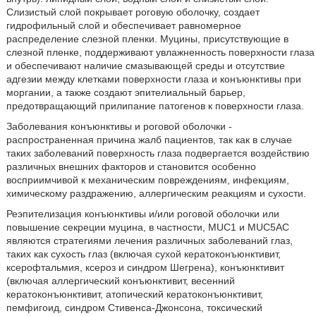
Слизистый слой покрывает роговую оболочку, создает
гидрофильный слой и обеспечивает равномерное
распределение слезной пленки. Муцины, присутствующие в
слезной пленке, поддерживают увлажненность поверхности глаза
и обеспечивают наличие смазывающей среды и отсутствие
адгезии между клетками поверхности глаза и конъюнктивы при
моргании, а также создают эпителиальный барьер,
предотвращающий прилипание патогенов к поверхности глаза.
Заболевания конъюнктивы и роговой оболочки -
распространенная причина жалб пациентов, так как в случае
таких заболеваний поверхность глаза подвергается воздействию
различных внешних факторов и становится особенно
восприимчивой к механическим повреждениям, инфекциям,
химическому раздражению, аллергическим реакциям и сухости.
Реэпителизация конъюнктивы и/или роговой оболочки или
повышение секреции муцина, в частности, MUC1 и MUC5AC
являются стратегиями лечения различных заболеваний глаз,
таких как сухость глаз (включая сухой кератоконъюнктивит,
ксерофтальмия, ксероз и синдром Шегрена), конъюнктивит
(включая аллергический конъюнктивит, весенний
кератоконъюнктивит, атопический кератоконъюнктивит,
пемфигоид, синдром Стивенса-Джонсона, токсический