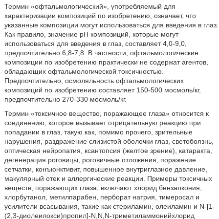
Термин «офтальмологический», употребляемый для
характеризации композиций по изобретению, означает, что
указанные композиции могут использоваться для введения в глаз.
Как правило, значение pH композиций, которые могут
использоваться для введения в глаз, составляет 4,0-9,0,
предпочтительно 6,8-7,8. В частности, офтальмологические
композиции по изобретению практически не содержат агентов,
обладающих офтальмологической токсичностью.
Предпочтительно, осмоляльность офтальмологических
композиций по изобретению составляет 150-500 мосмоль/кг,
предпочтительно 270-330 мосмоль/кг.
Термин «токсичное вещество, поражающее глаза» относится к
соединению, которое вызывает отрицательную реакцию при
попадании в глаз, такую как, помимо прочего, зрительные
нарушения, раздражение слизистой оболочки глаз, светобоязнь,
оптическая нейропатия, ксантопсия (желтое зрение), катаракта,
дегенерация роговицы, роговичные отложения, поражение
сетчатки, конъюнктивит, повышенное внутриглазное давление,
макулярный отек и аллергические реакции. Примеры токсичных
веществ, поражающих глаза, включают хлорид бензалкония,
хлорбутанол, метилпарабен, перборат натрия, тимеросал и
усилители всасывания, такие как стериламин, олеиламин и N-[1-
(2,3-диолеилокси)пропил]-N,N,N-триметиламмонийхлорид