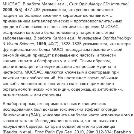
MUC5AC. В работе Mantelli et al.,
Curr Opin Allergy Clin Immuniol.
2008
, 8(5), 477-483 указывается, что успешное лечение
пациентов больных весенним кератоконъюнктивитом с
применением антиаллергических и противовоспалительных
средств было связано с повышением экспрессии MUC5AC,
экспрессия которого была понижена у пациентов с этим
заболеванием. В работе Kardon et.al.
Investigative Ophthalmology
& Visual Science
,
1999
, 40(7), 1328-1335 указывается, что потери
функционального белка MUC1 посредством гомологической
рекомбинации приводит к повышению частоты и тяжести
конъюнктивита и блефарита у мышей. Таким образом,
реэпителизация и стимулирование экспрессии муцина, в
частности, MUC5AC, являются ключевыми факторами при
лечении этих заболеваний. На настоящее время обычные
способы лечения конъюнктивита включают применение
офтальмологических композиций, содержащих антибиотики,
антигистамины или стероиды.
В лабораторных, экспериментальных и клинических
исследованиях был доказан токсический эффект хлорида
бензалкония (BAK), консерванта наиболее часто используемого в
глазных каплях. Исследования показали, что он вызывает
нарушения барьера, который содает эпителий роговицы
[Baudouin et al.,
Prog Retin Eye Res.
2010,
29
m 312-334; Barabino