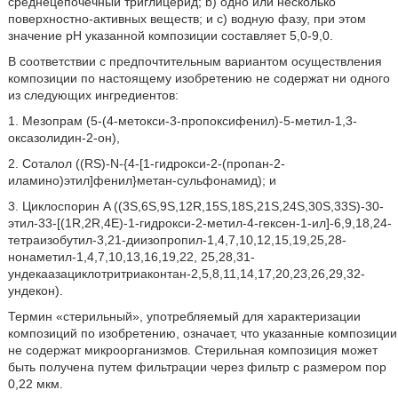
среднецепочечный триглицерид; b) одно или несколько
поверхностно-активных веществ; и c) водную фазу, при этом
значение pH указанной композиции составляет 5,0-9,0.
В соответствии с предпочтительным вариантом осуществления
композиции по настоящему изобретению не содержат ни одного
из следующих ингредиентов:
1. Мезопрам (5-(4-метокси-3-пропоксифенил)-5-метил-1,3-
оксазолидин-2-он),
2. Соталол ((RS)-N-{4-[1-гидрокси-2-(пропан-2-
иламино)этил]фенил}метан-сульфонамид); и
3. Циклоспорин A ((3S,6S,9S,12R,15S,18S,21S,24S,30S,33S)-30-
этил-33-[(1R,2R,4E)-1-гидрокси-2-метил-4-гексен-1-ил]-6,9,18,24-
тетраизобутил-3,21-диизопропил-1,4,7,10,12,15,19,25,28-
нонаметил-1,4,7,10,13,16,19,22, 25,28,31-
ундекаазациклотритриаконтан-2,5,8,11,14,17,20,23,26,29,32-
ундекон).
Термин «стерильный», употребляемый для характеризации
композиций по изобретению, означает, что указанные композиции
не содержат микроорганизмов. Стерильная композиция может
быть получена путем фильтрации через фильтр с размером пор
0,22 мкм.