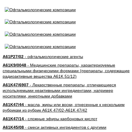
A61P27/02
- офтальмологические агенты
A61K9/0048
- Медицинские препараты, характеризуемые
специальными физическими формами (препараты, содержащие
радиоактивные вещества A61K 51/12)
A61K47/6907
- Лекарственные препараты, отличающиеся
используемыми неактивными ингредиентами, например
носителями, инертными добавками
A61K47/44
- масла, жиры или воски, отнесенные к нескольким
рубрикам из рубрик A61K 47/02-A61K 47/42
A61K47/14
- сложные эфиры карбоновых кислот
A61K45/08
- смеси активных ингредиентов с другими