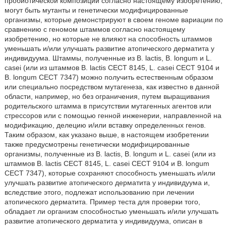
пробиотической композиции согласно настоящему изобретению,
могут быть мутанты и генетически модифицированные
организмы, которые демонстрируют в своем геноме вариации по
сравнению с геномом штаммов согласно настоящему
изобретению, но которые не влияют на способность штаммов
уменьшать и/или улучшать развитие атопического дерматита у
индивидуума. Штаммы, полученные из В. lactis, В. longum и L.
casei (или из штаммов В. lactis СЕСТ 8145, L. casei СЕСТ 9104 и
В. longum СЕСТ 7347) можно получить естественным образом
или специально посредством мутагенеза, как известно в данной
области, например, но без ограничения, путем выращивания
родительского штамма в присутствии мутагенных агентов или
стрессоров или с помощью генной инженерии, направленной на
модификацию, делецию и/или вставку определенных генов.
Таким образом, как указано выше, в настоящем изобретении
также предусмотрены генетически модифицированные
организмы, полученные из В. lactis, В. longum и L. casei (или из
штаммов В. lactis СЕСТ 8145, L. casei СЕСТ 9104 и В. longum
СЕСТ 7347), которые сохраняют способность уменьшать и/или
улучшать развитие атопического дерматита у индивидуума и,
вследствие этого, подлежат использованию при лечении
атопического дерматита. Пример теста для проверки того,
обладает ли организм способностью уменьшать и/или улучшать
развитие атопического дерматита у индивидуума, описан в