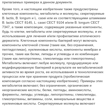
прилагаемых примерах в данном документе.
Кроме того, и настоящем изобретении также предусмотрены
клеточные компоненты, метаболиты и молекулы, секретируемые
В. lactis, В. longum и L. casei или их соответствующими штаммами
В. lactis СЕСТ 8145, L. casei СЕСТ 9104 и/или В. longum СЕСТ
7347, а также композиции, содержащие указанные компоненты,
будь то клетки, метаболиты или секретируемые молекулы, и их
использование для лечения и/или профилактики атопического
дерматита. Клеточные компоненты бактерий могут включать
компоненты клеточной стенки (такие как, без ограничения,
пептидогликан), нуклеиновые кислоты, компоненты мембран и
прочее, такие как белки, липиды и углеводы и их комбинации
(такие как липопротеины, гликолипиды или гликопротеины).
Метаболиты включают любую молекулу, продуцируемую или
модифицированную бактерией в результате ее метаболической
активности во время роста, ее использования в технологических
процессах или при хранении продукта (пробиотическая
композиция согласно настоящему изобретению). Примеры этих
метаболитов включают, без ограничения, органические и
неорганические кислоты, белки, пептиды, аминокислоты,
ферменты, липиды, углеводы, липопротеины, гликолипиды,
гликопротеины, витамины, соли, минеральные вещества и
нуклеиновые кислоты. Секретируемые молекулы включают