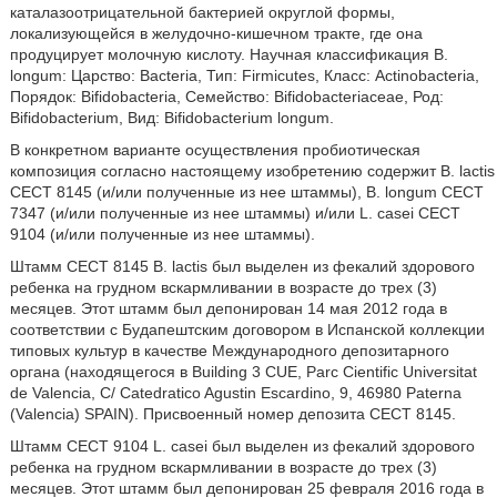
каталазоотрицательной бактерией округлой формы,
локализующейся в желудочно-кишечном тракте, где она
продуцирует молочную кислоту. Научная классификация В.
longum: Царство: Bacteria, Тип: Firmicutes, Класс: Actinobacteria,
Порядок: Bifidobacteria, Семейство: Bifidobacteriaceae, Род:
Bifidobacterium, Вид: Bifidobacterium longum.
В конкретном варианте осуществления пробиотическая
композиция согласно настоящему изобретению содержит В. lactis
СЕСТ 8145 (и/или полученные из нее штаммы), В. longum СЕСТ
7347 (и/или полученные из нее штаммы) и/или L. casei СЕСТ
9104 (и/или полученные из нее штаммы).
Штамм СЕСТ 8145 B. lactis был выделен из фекалий здорового
ребенка на грудном вскармливании в возрасте до трех (3)
месяцев. Этот штамм был депонирован 14 мая 2012 года в
соответствии с Будапештским договором в Испанской коллекции
типовых культур в качестве Международного депозитарного
органа (находящегося в Building 3 CUE, Parc Cientific Universitat
de Valencia, С/ Catedratico Agustin Escardino, 9, 46980 Paterna
(Valencia) SPAIN). Присвоенный номер депозита СЕСТ 8145.
Штамм СЕСТ 9104 L. casei был выделен из фекалий здорового
ребенка на грудном вскармливании в возрасте до трех (3)
месяцев. Этот штамм был депонирован 25 февраля 2016 года в