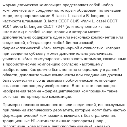
Фармацевтическая композиция представляет собой набор
компонентов или соединений, который образован, по меньшей
мере, микроорганизмами В. lactis, L. casei и В. longum, в
частности штаммами В. lactis СЕСТ 8145 и/или L. casei СЕСТ
9104 и/или В. longum СЕСТ 7347 (или полученных из них
штаммами) в любой концентрации и которая может
дополнительно содержать один или несколько компонентов или
соединений, обладающих любой биологической,
фармакологической и/или ветеринарной активностью, которая
при введении субъекту может дополнительно увеличивать,
усиливать и/или стимулировать активность штаммов, включенных
в пробиотическую композицию согласно настоящему
изобретению. Как должно быть понятно специалисту в данной
области, дополнительные компоненты или соединения должны
быть совместимы со штаммами пробиотической композиции
согласно настоящему изобретению. В контексте настоящего
изобретения термин «фармацевтическая композиция» также
включает ветеринарные композиции.
Примеры полезных компонентов или соединений, используемых
при лечении атопического дерматита, которые могут быть частью
фармацевтической композиции, включают, без ограничения,
традиционные Н1-антигистаминные препараты (напр.,
гидроксизин, клемастин и дексхлорфенирамин), недавно