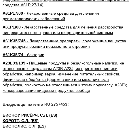
средства A61P 27/14)
A61P17/00
- Лекарственные средства для лечения
дерматологических заболеваний
A61P1/00
- Лекарственные средства для лечения расстройства
пищеварительного тракта или пищеварительной системы
A61K35/745
- Лекарственные препараты, содержащие вещества
или продукты реакции неизвестного строения
A61K35/74
- бактерии
A23L33/135
- Пищевые продукты и безалкогольные напитки, не
отнесенные к подклассам A23B-A23J; их приготовление или
обработка, например варка, изменение питательных свойств,
физическая обработка (формование или механическая
обработка, полностью не относящиеся к этому подклассу, A23P);
консервирование пищевых продуктов вообще
Владельцы патента RU 2757453:
БИОНОУ РИСЁРЧ, С.Л. (ES)
КОРОТТ, С.Л. (ES)
БИОПОЛИС, С.Л. (ES)