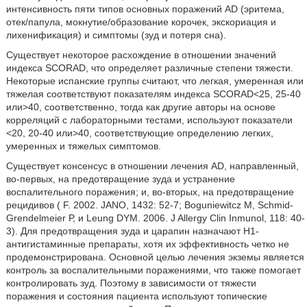
интенсивность пяти типов основных поражений AD (эритема,
отек/папула, мокнутие/образование корочек, экскориация и
лихенификация) и симптомы (зуд и потеря сна).
Существует некоторое расхождение в отношении значений
индекса SCORAD, что определяет различные степени тяжести.
Некоторые испанские группы считают, что легкая, умеренная или
тяжелая соответствуют показателям индекса SCORAD<25, 25-40
или>40, соответственно, тогда как другие авторы на основе
корреляций с лабораторными тестами, используют показатели
<20, 20-40 или>40, соответствующие определению легких,
умеренных и тяжелых симптомов.
Существует консенсус в отношении лечения AD, направленный,
во-первых, на предотвращение зуда и устранение
воспалительного поражения; и, во-вторых, на предотвращение
рецидивов (
F. 2002. JANO, 1432: 52-7; Boguniewitcz М, Schmid-
Grendelmeier Р, и Leung DYM. 2006. J Allergy Clin Inmunol, 118: 40-
3). Для предотвращения зуда и царапин назначают Н1-
антигистаминные препараты, хотя их эффективность четко не
продемонстрирована. Основной целью лечения экземы является
контроль за воспалительными поражениями, что также помогает
контролировать зуд. Поэтому в зависимости от тяжести
поражения и состояния пациента используют топические