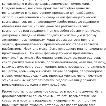
консистенцию и форму фармацевтической композиции.
Следовательно, носитель представляет собой вещество,
используемое в лекарственном препарате для разбавления
любого из компонентов или соединений фармацевтической
композиции согласно настоящему изобретению до заданного
объема или массы; или что даже без разбавления этих
компонентов или соединений он способен обеспечить лучшую
дозировку и введение и/или придать консистенцию и форму
лекарственному препарату. Когда форма выпуска является
жидкой, фармацевтически приемлемым носителем является
разбавитель. Носитель может быть природного или неприродного
происхождения. Примеры фармацевтически приемлемых
носителей включают, без ограничения, воду, солевые растворы,
спирт, растительные масла, полиэтиленгликоли, желатин, лактозу,
крахмал, амилозу, стеарат магния, тальк, поверхностно-активные
вещества, кремниевую кислоту, вязкий парафин, парфюмерное
масло, моноглицериды и диглицериды жирных кислот, сложные
эфиры жирных кислот petroetrals, гидроксиметилцеллюлозу,
поливинилпирролидон и тому подобное.
Кроме того, вспомогательное средство и носитель должны быть
фармакологически приемлемыми, то есть вспомогательное
средство и носитель разрешают и определяют то, что он не
причиняет вреда субъекту, которому его вводят. Кроме того,