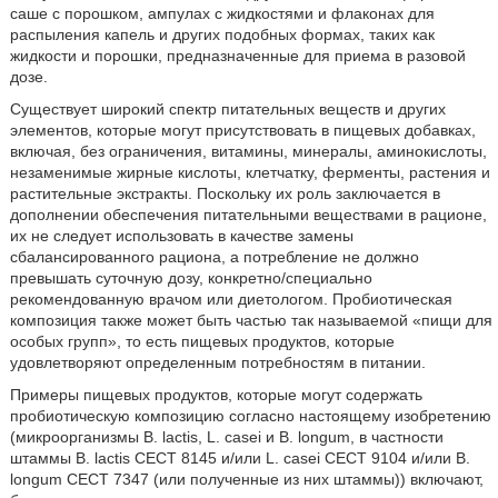
саше с порошком, ампулах с жидкостями и флаконах для
распыления капель и других подобных формах, таких как
жидкости и порошки, предназначенные для приема в разовой
дозе.
Существует широкий спектр питательных веществ и других
элементов, которые могут присутствовать в пищевых добавках,
включая, без ограничения, витамины, минералы, аминокислоты,
незаменимые жирные кислоты, клетчатку, ферменты, растения и
растительные экстракты. Поскольку их роль заключается в
дополнении обеспечения питательными веществами в рационе,
их не следует использовать в качестве замены
сбалансированного рациона, а потребление не должно
превышать суточную дозу, конкретно/специально
рекомендованную врачом или диетологом. Пробиотическая
композиция также может быть частью так называемой «пищи для
особых групп», то есть пищевых продуктов, которые
удовлетворяют определенным потребностям в питании.
Примеры пищевых продуктов, которые могут содержать
пробиотическую композицию согласно настоящему изобретению
(микроорганизмы В. lactis, L. casei и В. longum, в частности
штаммы В. lactis СЕСТ 8145 и/или L. casei СЕСТ 9104 и/или В.
longum СЕСТ 7347 (или полученные из них штаммы)) включают,