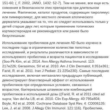
151-60; (
, F. 2002, JANO, 1432: 52-7). Тем не менее, все еще есть
сомнения в безопасности этих препаратов при длительном
лечении. Фактически, каталог продуктов, содержащих такролимус
или пимекролимус, для местного лечения атопического
дерматита указывает на то, что их следует использовать только у
детей старше двух лет, которым применение топических
кортикостероидов не рекомендуется или ранее было
безуспешным.
Использование пробиотиков для лечения AD было изучено в
последние годы в ограниченном количестве пилотных
исследований, и результаты различаются в зависимости от
используемого пробиотика и возраста пациентов в исследовании
(Soo-Pk Kim, et al. 2014. Ann Allergy Asthma Immunol. 113:
217e226; Gerasimov, SV et al. 2010. Am J Clin Dermatol, ll:351e361;
Farid, R. et al. 2011. Iran J Pediatr. 21:225e230). Самые последние
исследования, включая метаанализ предыдущих публикаций,
демонстрируют благотворный эффект от использования
пробиотиков при определенных условиях, связанных с
возрастом, бактериальным штаммом или комбинацией
пробиотиков и используемой дозы ((Farid, R. et al 2011 cited ad
supra; Van del Aa LB, et al. 2010. Clin Exp Allergy. 40:795e804;
Boyle, RJ et al. 2008. Cochrane Database Syst Rev, 4: CD006135:
Lee, J. et al. 2008. J Allegy Clin Immunol. 121:116). Пробиотики,