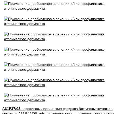
A61P37/08
- противоаллергические средства (антиастматические
средства A61P 11/06; офтальмологические противоаллергические