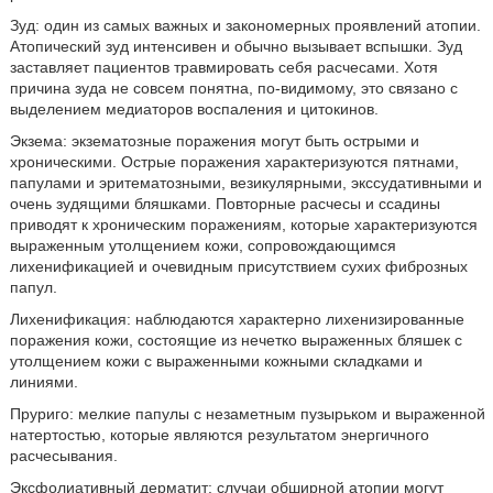
Зуд: один из самых важных и закономерных проявлений атопии.
Атопический зуд интенсивен и обычно вызывает вспышки. Зуд
заставляет пациентов травмировать себя расчесами. Хотя
причина зуда не совсем понятна, по-видимому, это связано с
выделением медиаторов воспаления и цитокинов.
Экзема: экзематозные поражения могут быть острыми и
хроническими. Острые поражения характеризуются пятнами,
папулами и эритематозными, везикулярными, экссудативными и
очень зудящими бляшками. Повторные расчесы и ссадины
приводят к хроническим поражениям, которые характеризуются
выраженным утолщением кожи, сопровождающимся
лихенификацией и очевидным присутствием сухих фиброзных
папул.
Лихенификация: наблюдаются характерно лихенизированные
поражения кожи, состоящие из нечетко выраженных бляшек с
утолщением кожи с выраженными кожными складками и
линиями.
Пруриго: мелкие папулы с незаметным пузырьком и выраженной
натертостью, которые являются результатом энергичного
расчесывания.
Эксфолиативный дерматит: случаи обширной атопии могут