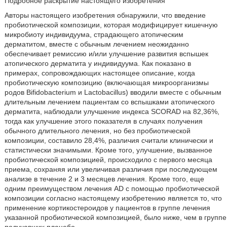
Подробное раскрытие настоящего изобретения
Авторы настоящего изобретения обнаружили, что введение
пробиотической композиции, которая модифицирует кишечную
микробиоту индивидуума, страдающего атопическим
дерматитом, вместе с обычным лечением неожиданно
обеспечивает ремиссию и/или улучшение развития вспышек
атопического дерматита у индивидуума. Как показано в
примерах, сопровождающих настоящее описание, когда
пробиотическую композицию (включающая микроорганизмы
родов Bifidobacterium и Lactobacillus) вводили вместе с обычным
длительным лечением пациентам со вспышками атопического
дерматита, наблюдали улучшение индекса SCORAD на 82,36%,
тогда как улучшение этого показателя в случаях получения
обычного длительного лечения, но без пробиотической
композиции, составило 28,4%, различия считали клинически и
статистически значимыми. Кроме того, улучшение, вызванное
пробиотической композицией, происходило с первого месяца
приема, сохраняя или увеличивая различия при последующем
анализе в течение 2 и 3 месяцев лечения. Кроме того, еще
одним преимуществом лечения AD с помощью пробиотической
композиции согласно настоящему изобретению является то, что
применение кортикостероидов у пациентов в группе лечения
указанной пробиотической композицией, было ниже, чем в группе