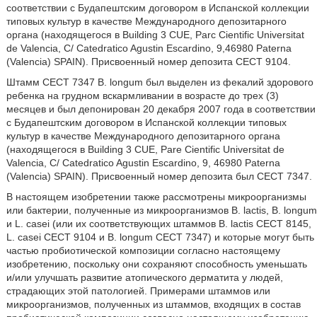
соответствии с Будапештским договором в Испанской коллекции
типовых культур в качестве Международного депозитарного
органа (находящегося в Building 3 CUE, Parc Cientific Universitat
de Valencia, С/ Catedratico Agustin Escardino, 9,46980 Paterna
(Valencia) SPAIN). Присвоенный номер депозита СЕСТ 9104.
Штамм СЕСТ 7347 В. longum был выделен из фекалий здорового
ребенка на грудном вскармливании в возрасте до трех (3)
месяцев и был депонирован 20 декабря 2007 года в соответствии
с Будапештским договором в Испанской коллекции типовых
культур в качестве Международного депозитарного органа
(находящегося в Building 3 CUE, Pare Cientific Universitat de
Valencia, С/ Catedratico Agustin Escardino, 9, 46980 Paterna
(Valencia) SPAIN). Присвоенный номер депозита был СЕСТ 7347.
В настоящем изобретении также рассмотрены микроорганизмы
или бактерии, полученные из микроорганизмов В. lactis, В. longum
и L. casei (или их соответствующих штаммов В. lactis СЕСТ 8145,
L. casei СЕСТ 9104 и В. longum СЕСТ 7347) и которые могут быть
частью пробиотической композиции согласно настоящему
изобретению, поскольку они сохраняют способность уменьшать
и/или улучшать развитие атопического дерматита у людей,
страдающих этой патологией. Примерами штаммов или
микроорганизмов, полученных из штаммов, входящих в состав