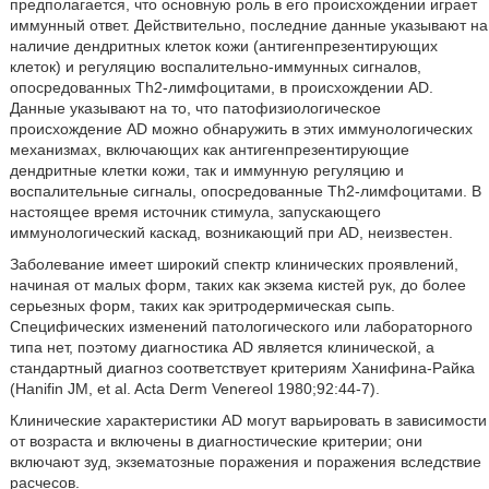
предполагается, что основную роль в его происхождении играет
иммунный ответ. Действительно, последние данные указывают на
наличие дендритных клеток кожи (антигенпрезентирующих
клеток) и регуляцию воспалительно-иммунных сигналов,
опосредованных Тh2-лимфоцитами, в происхождении AD.
Данные указывают на то, что патофизиологическое
происхождение AD можно обнаружить в этих иммунологических
механизмах, включающих как антигенпрезентирующие
дендритные клетки кожи, так и иммунную регуляцию и
воспалительные сигналы, опосредованные Тh2-лимфоцитами. В
настоящее время источник стимула, запускающего
иммунологический каскад, возникающий при AD, неизвестен.
Заболевание имеет широкий спектр клинических проявлений,
начиная от малых форм, таких как экзема кистей рук, до более
серьезных форм, таких как эритродермическая сыпь.
Специфических изменений патологического или лабораторного
типа нет, поэтому диагностика AD является клинической, а
стандартный диагноз соответствует критериям Ханифина-Райка
(Hanifin JM, et al. Acta Derm Venereol 1980;92:44-7).
Клинические характеристики AD могут варьировать в зависимости
от возраста и включены в диагностические критерии; они
включают зуд, экзематозные поражения и поражения вследствие
расчесов.