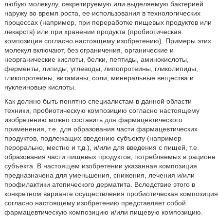
любую молекулу, секретируемую или выделяемую бактерией
наружу во время роста, ее использования в технологических
процессах (например, при переработке пищевых продуктов или
лекарств) или при хранении продукта (пробиотическая
композиция согласно настоящему изобретению). Примеры этих
молекул включают, без ограничения, органические и
неорганические кислоты, белки, пептиды, аминокислоты,
ферменты, липиды, углеводы, липопротеины, гликолипиды,
гликопротеины, витамины, соли, минеральные вещества и
нуклеиновые кислоты.
Как должно быть понятно специалистам в данной области
техники, пробиотическую композицию согласно настоящему
изобретению можно составить для фармацевтического
применения, т.е. для образования части фармацевтических
продуктов, подлежащих введению субъекту (например
перорально, местно и т.д.), и/или для введения с пищей, т.е.
образования части пищевых продуктов, потребляемых в рационе
субъекта. В настоящем изобретении указанная композиция
предназначена для уменьшения, снижения, лечения и/или
профилактики атопического дерматита. Вследствие этого в
конкретном варианте осуществления пробиотическая композиция
согласно настоящему изобретению представляет собой
фармацевтическую композицию и/или пищевую композицию.