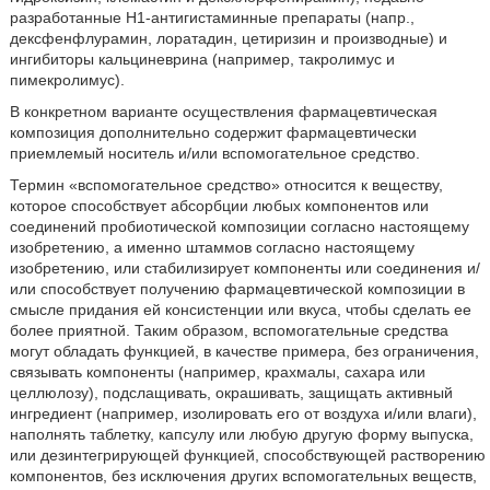
разработанные Н1-антигистаминные препараты (напр.,
дексфенфлурамин, лоратадин, цетиризин и производные) и
ингибиторы кальциневрина (например, такролимус и
пимекролимус).
В конкретном варианте осуществления фармацевтическая
композиция дополнительно содержит фармацевтически
приемлемый носитель и/или вспомогательное средство.
Термин «вспомогательное средство» относится к веществу,
которое способствует абсорбции любых компонентов или
соединений пробиотической композиции согласно настоящему
изобретению, а именно штаммов согласно настоящему
изобретению, или стабилизирует компоненты или соединения и/
или способствует получению фармацевтической композиции в
смысле придания ей консистенции или вкуса, чтобы сделать ее
более приятной. Таким образом, вспомогательные средства
могут обладать функцией, в качестве примера, без ограничения,
связывать компоненты (например, крахмалы, сахара или
целлюлозу), подслащивать, окрашивать, защищать активный
ингредиент (например, изолировать его от воздуха и/или влаги),
наполнять таблетку, капсулу или любую другую форму выпуска,
или дезинтегрирующей функцией, способствующей растворению
компонентов, без исключения других вспомогательных веществ,