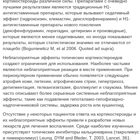
кортикостероиды различной силы. Препаратами с очевидно
лучшими результатами являются традиционные Н1-
антигистаминные препараты, которые вызывают седативный
эффект (гидроксизин, клемастин, дексхлорфенирамин) и Н1-
антигистаминные препараты нового поколения
(дексфенфлурамин, лоратадин, цетиризин и производные),
которые являются менее седативными, но иногда показывают
результаты, которые статистически значимо не отличаются от
плацебо (Boguniewitcz М, et al 2006. Quoted ad supra).
Неблагоприятные эффекты топических кортикостероидов
создают ограничения для использования. Наиболее частыми
являются неблагоприятные реакции в месте применения. При
периокулярном применении обычно появляется следующее:
атрофия кожи, петехии, атрофические стрии, гипертрихоз,
депигментация, телеангиэктазия, фолликулит и глаукома. Менее
часто описывают более серьезные системные неблагоприятные
эффекты, такие как подавление гипоталамо-гипофизарно-
надпочечниковой системы, задержка роста или кушингоид.
Отсутствие у некоторых пациентов ответа на кортикостероиды и
их неблагоприятные эффекты привели к разработке новых
лекарств для лечения воспаления. Среди наиболее изученных
присутствуют топические ингибиторы кальциневрина (такролимус
и пимекролимус) Leung, DYM and Bleder, Т. 2003, Lancet, 361: