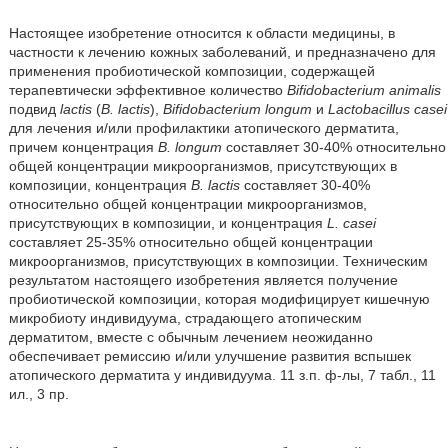
Настоящее изобретение относится к области медицины, в
частности к лечению кожных заболеваний, и предназначено для
применения пробиотической композиции, содержащей
терапевтически эффективное количество
Bifidobacterium animalis
подвид
lactis
(
B. lactis
),
Bifidobacterium longum
и
Lactobacillus casei
для лечения и/или профилактики атопического дерматита,
причем концентрация
B. longum
составляет 30-40% относительно
общей концентрации микроорганизмов, присутствующих в
композиции, концентрация
B. lactis
составляет 30-40%
относительно общей концентрации микроорганизмов,
присутствующих в композиции, и концентрация
L. casei
составляет 25-35% относительно общей концентрации
микроорганизмов, присутствующих в композиции. Техническим
результатом настоящего изобретения является получение
пробиотической композиции, которая модифицирует кишечную
микробиоту индивидуума, страдающего атопическим
дерматитом, вместе с обычным лечением неожиданно
обеспечивает ремиссию и/или улучшение развития вспышек
атопического дерматита у индивидуума. 11 з.п. ф-лы, 7 табл., 11
ил., 3 пр.