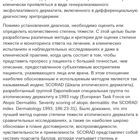
клинически проявляться в виде генерализованного
эксфолиативного дерматита, включенного в дифференциальную
диагностику эритродермии.
Помимо установления диагноза, необходимо оценить или
определить количественно степень тяжести. С этой целью были
разработаны различные методы и критерии для оценки степени
тяжести и мониторинга ответа на лечение, в клинических
испытаниях и наблюдательных исследованиях и даже в
клинической практике, когда цель состоит в том, чтобы
представить прогресс у пациента с большей точностью, чем
описание, предоставленное субъективным восприятием
пациента, ухаживающего лица или врача. В этом отношении
наиболее обоснованным и используемым методом является так
называемый индекс SCORAD (Шкала атопического дерматита),
разработанный группой Европейская специальная группа по
атопическому дерматиту в 1993 году (European Task Force on
Atopic Dermatitis. Severity scoring of atopic dermatitis: the SCORAD
index. Dermatology 1993; 186:23-31). Было доказано, что это
лучший метод оценки степени тяжести атопического дерматита в
сравнительных исследованиях, а также он наиболее широко
обоснован в плане достоверности, воспроизводимости,
чувствительности и приемлемости. SCORAD представляет собой
систему подсчета баллов, которая учитывает степень и