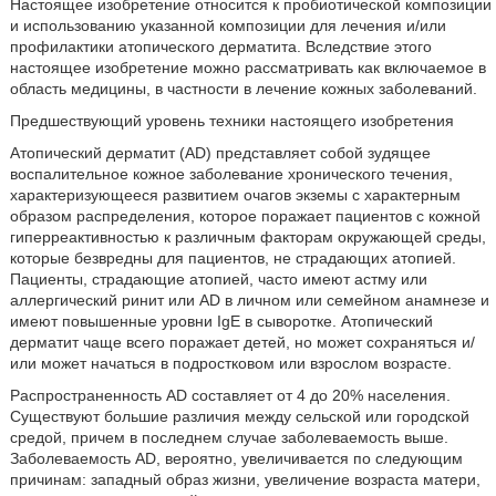
Настоящее изобретение относится к пробиотической композиции
и использованию указанной композиции для лечения и/или
профилактики атопического дерматита. Вследствие этого
настоящее изобретение можно рассматривать как включаемое в
область медицины, в частности в лечение кожных заболеваний.
Предшествующий уровень техники настоящего изобретения
Атопический дерматит (AD) представляет собой зудящее
воспалительное кожное заболевание хронического течения,
характеризующееся развитием очагов экземы с характерным
образом распределения, которое поражает пациентов с кожной
гиперреактивностью к различным факторам окружающей среды,
которые безвредны для пациентов, не страдающих атопией.
Пациенты, страдающие атопией, часто имеют астму или
аллергический ринит или AD в личном или семейном анамнезе и
имеют повышенные уровни IgE в сыворотке. Атопический
дерматит чаще всего поражает детей, но может сохраняться и/
или может начаться в подростковом или взрослом возрасте.
Распространенность AD составляет от 4 до 20% населения.
Существуют большие различия между сельской или городской
средой, причем в последнем случае заболеваемость выше.
Заболеваемость AD, вероятно, увеличивается по следующим
причинам: западный образ жизни, увеличение возраста матери,