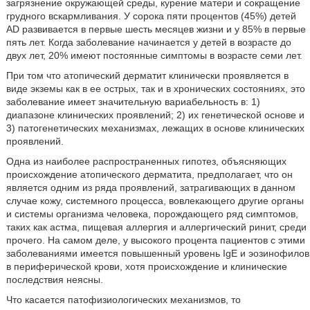
загрязнение окружающей среды, курение матери и сокращение
грудного вскармливания. У сорока пяти процентов (45%) детей
AD развивается в первые шесть месяцев жизни и у 85% в первые
пять лет. Когда заболевание начинается у детей в возрасте до
двух лет, 20% имеют постоянные симптомы в возрасте семи лет.
При том что атопический дерматит клинически проявляется в
виде экземы как в ее острых, так и в хронических состояниях, это
заболевание имеет значительную вариабельность в: 1)
диапазоне клинических проявлений; 2) их генетической основе и
3) патогенетических механизмах, лежащих в основе клинических
проявлений.
Одна из наиболее распространенных гипотез, объясняющих
происхождение атопического дерматита, предполагает, что он
является одним из ряда проявлений, затрагивающих в данном
случае кожу, системного процесса, вовлекающего другие органы
и системы организма человека, порождающего ряд симптомов,
таких как астма, пищевая аллергия и аллергический ринит, среди
прочего. На самом деле, у высокого процента пациентов с этими
заболеваниями имеется повышенный уровень IgE и эозинофилов
в периферической крови, хотя происхождение и клинические
последствия неясны.
Что касается патофизиологических механизмов, то