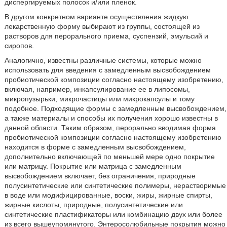
диспергируемых полосок и/или пленок.
В другом конкретном варианте осуществления жидкую
лекарственную форму выбирают из группы, состоящей из
растворов для перорального приема, суспензий, эмульсий и
сиропов.
Аналогично, известны различные системы, которые можно
использовать для введения с замедленным высвобождением
пробиотической композиции согласно настоящему изобретению,
включая, например, инкапсулирование ее в липосомы,
микропузырьки, микрочастицы или микрокапсулы и тому
подобное. Подходящие формы с замедленным высвобождением,
а также материалы и способы их получения хорошо известны в
данной области. Таким образом, перорально вводимая форма
пробиотической композиции согласно настоящему изобретению
находится в форме с замедленным высвобождением,
дополнительно включающей по меньшей мере одно покрытие
или матрицу. Покрытие или матрица с замедленным
высвобождением включает, без ограничения, природные
полусинтетические или синтетические полимеры, нерастворимые
в воде или модифицированные, воски, жиры, жирные спирты,
жирные кислоты, природные, полусинтетические или
синтетические пластификаторы или комбинацию двух или более
из всего вышеупомянутого. Энтеросолюбильные покрытия можно