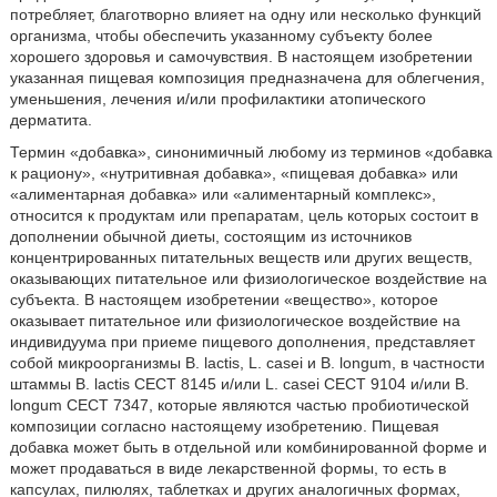
потребляет, благотворно влияет на одну или несколько функций
организма, чтобы обеспечить указанному субъекту более
хорошего здоровья и самочувствия. В настоящем изобретении
указанная пищевая композиция предназначена для облегчения,
уменьшения, лечения и/или профилактики атопического
дерматита.
Термин «добавка», синонимичный любому из терминов «добавка
к рациону», «нутритивная добавка», «пищевая добавка» или
«алиментарная добавка» или «алиментарный комплекс»,
относится к продуктам или препаратам, цель которых состоит в
дополнении обычной диеты, состоящим из источников
концентрированных питательных веществ или других веществ,
оказывающих питательное или физиологическое воздействие на
субъекта. В настоящем изобретении «вещество», которое
оказывает питательное или физиологическое воздействие на
индивидуума при приеме пищевого дополнения, представляет
собой микроорганизмы В. lactis, L. casei и В. longum, в частности
штаммы В. lactis СЕСТ 8145 и/или L. casei СЕСТ 9104 и/или В.
longum СЕСТ 7347, которые являются частью пробиотической
композиции согласно настоящему изобретению. Пищевая
добавка может быть в отдельной или комбинированной форме и
может продаваться в виде лекарственной формы, то есть в
капсулах, пилюлях, таблетках и других аналогичных формах,