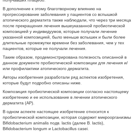
получавших плацебо.
В дополнение к этому благотворному влиянию на
прогрессирование заболевания у пациентов со вспышкой
атопического дерматита также наблюдали, что через три месяца
после прекращения лечения вышеуказанной пробиотической
композицией у индивидуумов, которые получали лечение
указанной композицией, было меньше вспышек и были более
длительные промежутки времени без заболевания, чем у тех
пациентов, которые не получали лечения.
Таким образом, продемонстрирована полезность описанной в
данном документе пробиотической композиции для лечения и/
или профилактики атопического дерматита.
Авторы изобретения разработали ряд аспектов изобретения,
которые будут подробно описаны ниже.
Композиция пробиотической композиции согласно настоящему
изобретению и ее использование в лечении атопического
дерматита (АР).
В одном аспекте настоящее изобретение относится к
пробиотической композиции, которая содержит микроорганизмы
Bifidobacterium animalis подв. lactis (далее В. lactis),
Bifidobacterium longum и Lactobacillus casei.