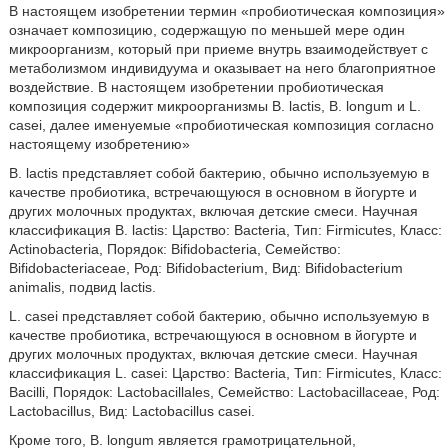
В настоящем изобретении термин «пробиотическая композиция»
означает композицию, содержащую по меньшей мере один
микроорганизм, который при приеме внутрь взаимодействует с
метаболизмом индивидуума и оказывает на него благоприятное
воздействие. В настоящем изобретении пробиотическая
композиция содержит микроорганизмы В. lactis, В. longum и L.
casei, далее именуемые «пробиотическая композиция согласно
настоящему изобретению»
В. lactis представляет собой бактерию, обычно используемую в
качестве пробиотика, встречающуюся в основном в йогурте и
других молочных продуктах, включая детские смеси. Научная
классификация В. lactis: Царство: Bacteria, Тип: Firmicutes, Класс:
Actinobacteria, Порядок: Bifidobacteria, Семейство:
Bifidobacteriaceae, Род: Bifidobacterium, Вид: Bifidobacterium
animalis, подвид lactis.
L. casei представляет собой бактерию, обычно используемую в
качестве пробиотика, встречающуюся в основном в йогурте и
других молочных продуктах, включая детские смеси. Научная
классификация L. casei: Царство: Bacteria, Тип: Firmicutes, Класс:
Bacilli, Порядок: Lactobacillales, Семейство: Lactobacillaceae, Род:
Lactobacillus, Вид: Lactobacillus casei.
Кроме того, В. longum является грамотрицательной,