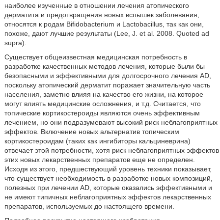
наиболее изученные в отношении лечения атопического
дерматита и предотвращения новых вспышек заболевания,
относятся к родам Bifidobacterium и Lactobacillus, так как они,
похоже, дают лучшие результаты (Lee, J. et al. 2008. Quoted ad
supra).
Существует общеизвестная медицинская потребность в
разработке качественных методов лечения, которые были бы
безопасными и эффективными для долгосрочного лечения AD,
поскольку атопический дерматит поражает значительную часть
населения, заметно влияя на качество его жизни, на которое
могут влиять медицинские осложнения, и т.д. Считается, что
топические кортикостероиды являются очень эффективным
лечением, но они подразумевают высокий риск неблагоприятных
эффектов. Включение новых альтернатив топическим
кортикостероидам (таких как ингибиторы кальциневрина)
отвечает этой потребности, хотя риск неблагоприятных эффектов
этих новых лекарственных препаратов еще не определен.
Исходя из этого, предшествующий уровень техники показывает,
что существует необходимость в разработке новых композиций,
полезных при лечении AD, которые оказались эффективными и
не имеют типичных неблагоприятных эффектов лекарственных
препаратов, используемых до настоящего времени.