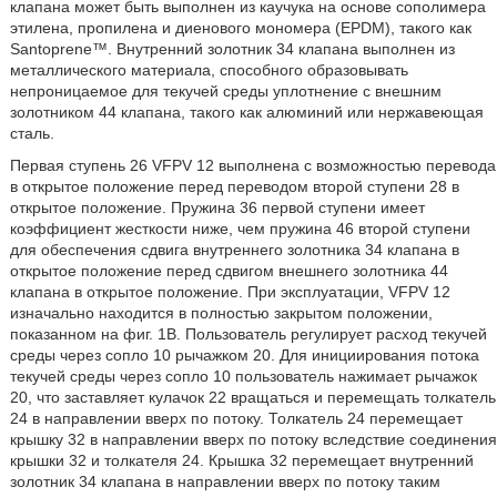
клапана может быть выполнен из каучука на основе сополимера
этилена, пропилена и диенового мономера (EPDM), такого как
Santoprene™. Внутренний золотник 34 клапана выполнен из
металлического материала, способного образовывать
непроницаемое для текучей среды уплотнение с внешним
золотником 44 клапана, такого как алюминий или нержавеющая
сталь.
Первая ступень 26 VFPV 12 выполнена с возможностью перевода
в открытое положение перед переводом второй ступени 28 в
открытое положение. Пружина 36 первой ступени имеет
коэффициент жесткости ниже, чем пружина 46 второй ступени
для обеспечения сдвига внутреннего золотника 34 клапана в
открытое положение перед сдвигом внешнего золотника 44
клапана в открытое положение. При эксплуатации, VFPV 12
изначально находится в полностью закрытом положении,
показанном на фиг. 1B. Пользователь регулирует расход текучей
среды через сопло 10 рычажком 20. Для инициирования потока
текучей среды через сопло 10 пользователь нажимает рычажок
20, что заставляет кулачок 22 вращаться и перемещать толкатель
24 в направлении вверх по потоку. Толкатель 24 перемещает
крышку 32 в направлении вверх по потоку вследствие соединения
крышки 32 и толкателя 24. Крышка 32 перемещает внутренний
золотник 34 клапана в направлении вверх по потоку таким