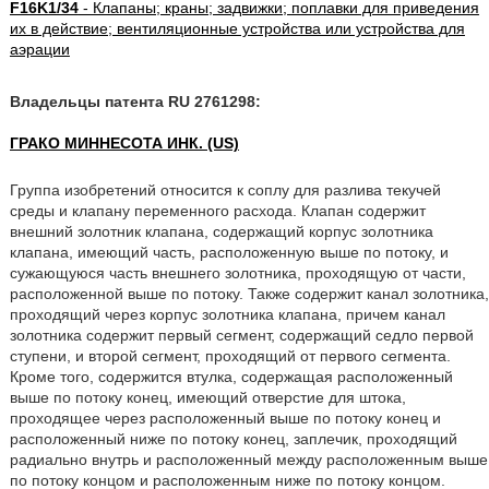
F16K1/34
- Клапаны; краны; задвижки; поплавки для приведения
их в действие; вентиляционные устройства или устройства для
аэрации
Владельцы патента RU 2761298:
ГРАКО МИННЕСОТА ИНК. (US)
Группа изобретений относится к соплу для разлива текучей
среды и клапану переменного расхода. Клапан содержит
внешний золотник клапана, содержащий корпус золотника
клапана, имеющий часть, расположенную выше по потоку, и
сужающуюся часть внешнего золотника, проходящую от части,
расположенной выше по потоку. Также содержит канал золотника,
проходящий через корпус золотника клапана, причем канал
золотника содержит первый сегмент, содержащий седло первой
ступени, и второй сегмент, проходящий от первого сегмента.
Кроме того, содержится втулка, содержащая расположенный
выше по потоку конец, имеющий отверстие для штока,
проходящее через расположенный выше по потоку конец и
расположенный ниже по потоку конец, заплечик, проходящий
радиально внутрь и расположенный между расположенным выше
по потоку концом и расположенным ниже по потоку концом.