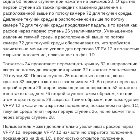
седла 60 первой ступени при нажатии на рычажок 20. Открытие
первой ступени 26 также приводит к падению давления в
расположенной выше по потоку камере 72 для текучей среды.
Давление текучей среды в расположенной выше по потоку
камере 72 для текучей среды продолжает падать, в то время как
расход через первую ступень 26 увеличивается. Уменьшенное
давление текучей среды в расположенной выше по потоку
камере 72 для текучей среды обеспечивает то, что требуется
значительно меньшее усилие для перевода VFPV 12 в полностью
открытое положение, показанное на фиг. 1D.
Толкатель 24 продолжает перемещать крышку 32 в направлении
вверх по потоку до вхождения крышки 32 в контакт с заплечиком
70 втулки 30. Первая ступень 26 полностью открыта, когда
крышка 32 входит в контакт с заплечиком 70. Во время перевода
первой ступени 26 вторая сужающаяся поверхность 52 остается
в контакте с седлом 76 второй ступени таким образом, что при
этом вторая ступень 28 закрыта. Таким образом, при нахождении
VFPV 12 в частично открытом положении, показанном на фиг. 1C,
текучая среда течет через первую ступень 26, но не может течь
через вторую ступень 28.
Пользователь может дополнительно увеличивать расход через
VFPV 12, переводя VFPV 12 из частично открытого положения,
показанного на фиг. 1C, в полностью открытое положение,