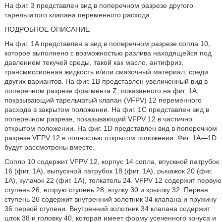
На фиг. 3 представлен вид в поперечном разрезе другого
тарельчатого клапана переменного расхода.
ПОДРОБНОЕ ОПИСАНИЕ
На фиг. 1A представлен a вид в поперечном разрезе сопла 10,
которое выполнено с возможностью разлива находящейся под
давлением текучей среды, такой как масло, антифриз,
трансмиссионная жидкость и/или смазочный материал, среди
других вариантов. На фиг. 1B представлен увеличенный вид в
поперечном разрезе фрагмента Z, показанного на фиг. 1A,
показывающий тарельчатый клапан (VFPV) 12 переменного
расхода в закрытом положении. На фиг. 1C представлен вид в
поперечном разрезе, показывающий VFPV 12 в частично
открытом положении. На фиг. 1D представлен вид в поперечном
разрезе VFPV 12 в полностью открытом положении. Фиг. 1A—1D
будут рассмотрены вместе.
Сопло 10 содержит VFPV 12, корпус 14 сопла, впускной патрубок
16 (фиг. 1A), выпускной патрубок 18 (фиг. 1A), рычажок 20 (фиг.
1A), кулачок 22 (фиг. 1A), толкатель 24. VFPV 12 содержит первую
ступень 26, вторую ступень 28, втулку 30 и крышку 32. Первая
ступень 26 содержит внутренний золотник 34 клапана и пружину
36 первой ступени. Внутренний золотник 34 клапана содержит
шток 38 и головку 40, которая имеет форму усеченного конуса и