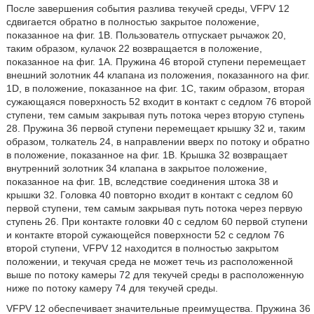
После завершения события разлива текучей среды, VFPV 12
сдвигается обратно в полностью закрытое положение,
показанное на фиг. 1B. Пользователь отпускает рычажок 20,
таким образом, кулачок 22 возвращается в положение,
показанное на фиг. 1A. Пружина 46 второй ступени перемещает
внешний золотник 44 клапана из положения, показанного на фиг.
1D, в положение, показанное на фиг. 1C, таким образом, вторая
сужающаяся поверхность 52 входит в контакт с седлом 76 второй
ступени, тем самым закрывая путь потока через вторую ступень
28. Пружина 36 первой ступени перемещает крышку 32 и, таким
образом, толкатель 24, в направлении вверх по потоку и обратно
в положение, показанное на фиг. 1B. Крышка 32 возвращает
внутренний золотник 34 клапана в закрытое положение,
показанное на фиг. 1B, вследствие соединения штока 38 и
крышки 32. Головка 40 повторно входит в контакт с седлом 60
первой ступени, тем самым закрывая путь потока через первую
ступень 26. При контакте головки 40 с седлом 60 первой ступени
и контакте второй сужающейся поверхности 52 с седлом 76
второй ступени, VFPV 12 находится в полностью закрытом
положении, и текучая среда не может течь из расположенной
выше по потоку камеры 72 для текучей среды в расположенную
ниже по потоку камеру 74 для текучей среды.
VFPV 12 обеспечивает значительные преимущества. Пружина 36