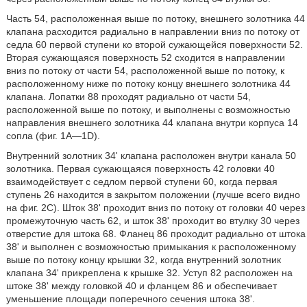
Часть 54, расположенная выше по потоку, внешнего золотника 44
клапана расходится радиально в направлении вниз по потоку от
седла 60 первой ступени ко второй сужающейся поверхности 52.
Вторая сужающаяся поверхность 52 сходится в направлении
вниз по потоку от части 54, расположенной выше по потоку, к
расположенному ниже по потоку концу внешнего золотника 44
клапана. Лопатки 88 проходят радиально от части 54,
расположенной выше по потоку, и выполнены с возможностью
направления внешнего золотника 44 клапана внутри корпуса 14
сопла (фиг. 1A—1D).
Внутренний золотник 34' клапана расположен внутри канала 50
золотника. Первая сужающаяся поверхность 42 головки 40
взаимодействует с седлом первой ступени 60, когда первая
ступень 26 находится в закрытом положении (лучше всего видно
на фиг. 2C). Шток 38' проходит вниз по потоку от головки 40 через
промежуточную часть 62, и шток 38' проходит во втулку 30 через
отверстие для штока 68. Фланец 86 проходит радиально от штока
38' и выполнен с возможностью примыкания к расположенному
выше по потоку концу крышки 32, когда внутренний золотник
клапана 34' прикреплена к крышке 32. Уступ 82 расположен на
штоке 38' между головкой 40 и фланцем 86 и обеспечивает
уменьшение площади поперечного сечения штока 38'.