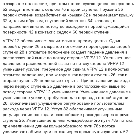
в закрытое положение, при этом вторая сужающаяся поверхность
52 входит в контакт с седлом 76 второй ступени. Пружина 36
первой ступени воздействует на крышку 32 и перемещает крышку
32 и, таким образом, внутренний золотник 34' клапана, в
направлении вниз по потоку до вхождения первой сужающейся
поверхности 42 в контакт с седлом 60 первой ступени.
VFPV 12 обеспечивает значительные преимущества. Сдвиг
первой ступени 26 в открытое положение перед сдвигом второй
ступени 28 в открытое положение создает падение давления в
расположенной выше по потоку стороне VFPV 12. Уменьшенное
давление в расположенной выше по потоку стороне VFPV 12
уменьшает усилие, требуемое для сдвига VFPV 12 в полностью
открытое положение, при котором как первая ступень 26, так и
вторая ступень 28 полностью открыты. При повышении расхода
через первую ступень 26 давление в расположенной выше по
потоку стороне VFPV 12 уменьшается. Уменьшенное давление и
уменьшенное усилие, требуемое для перевода второй ступени
28, обеспечивает улучшенное регулирование пользователем
расхода через VFPV 12. Уступ 82 обеспечивает улучшенные
регулирование расхода и разнообразие расходов через первую
ступень 26. Уменьшение длины кольцеобразного пути 78a потока
при увеличении длины кольцеобразного пути 78b потока
увеличивает объем пути потока через промежуточную часть 62.