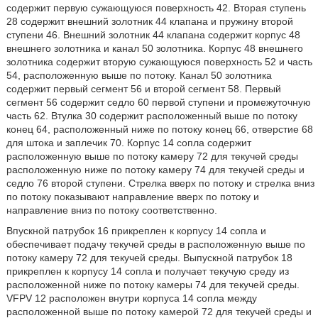
содержит первую сужающуюся поверхность 42. Вторая ступень
28 содержит внешний золотник 44 клапана и пружину второй
ступени 46. Внешний золотник 44 клапана содержит корпус 48
внешнего золотника и канал 50 золотника. Корпус 48 внешнего
золотника содержит вторую сужающуюся поверхность 52 и часть
54, расположенную выше по потоку. Канал 50 золотника
содержит первый сегмент 56 и второй сегмент 58. Первый
сегмент 56 содержит седло 60 первой ступени и промежуточную
часть 62. Втулка 30 содержит расположенный выше по потоку
конец 64, расположенный ниже по потоку конец 66, отверстие 68
для штока и заплечик 70. Корпус 14 сопла содержит
расположенную выше по потоку камеру 72 для текучей среды
расположенную ниже по потоку камеру 74 для текучей среды и
седло 76 второй ступени. Стрелка вверх по потоку и стрелка вниз
по потоку показывают направление вверх по потоку и
направление вниз по потоку соответственно.
Впускной патрубок 16 прикреплен к корпусу 14 сопла и
обеспечивает подачу текучей среды в расположенную выше по
потоку камеру 72 для текучей среды. Выпускной патрубок 18
прикреплен к корпусу 14 сопла и получает текучую среду из
расположенной ниже по потоку камеры 74 для текучей среды.
VFPV 12 расположен внутри корпуса 14 сопла между
расположенной выше по потоку камерой 72 для текучей среды и