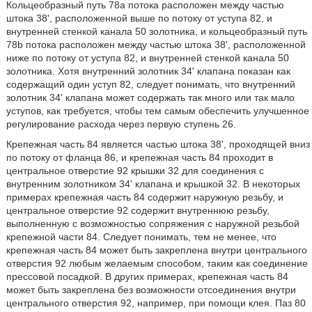
Кольцеобразный путь 78a потока расположен между частью
штока 38', расположенной выше по потоку от уступа 82, и
внутренней стенкой канала 50 золотника, и кольцеобразный путь
78b потока расположен между частью штока 38', расположенной
ниже по потоку от уступа 82, и внутренней стенкой канала 50
золотника. Хотя внутренний золотник 34' клапана показан как
содержащий один уступ 82, следует понимать, что внутренний
золотник 34' клапана может содержать так много или так мало
уступов, как требуется, чтобы тем самым обеспечить улучшенное
регулирование расхода через первую ступень 26.
Крепежная часть 84 является частью штока 38', проходящей вниз
по потоку от фланца 86, и крепежная часть 84 проходит в
центральное отверстие 92 крышки 32 для соединения с
внутренним золотником 34' клапана и крышкой 32. В некоторых
примерах крепежная часть 84 содержит наружную резьбу, и
центральное отверстие 92 содержит внутреннюю резьбу,
выполненную с возможностью сопряжения с наружной резьбой
крепежной части 84. Следует понимать, тем не менее, что
крепежная часть 84 может быть закреплена внутри центрального
отверстия 92 любым желаемым способом, таким как соединение
прессовой посадкой. В других примерах, крепежная часть 84
может быть закреплена без возможности отсоединения внутри
центрального отверстия 92, например, при помощи клея. Паз 80