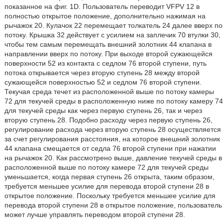
показанное на фиг. 1D. Пользователь переводит VFPV 12 в
полностью открытое положение, дополнительно нажимая на
рычажок 20. Кулачок 22 перемещает толкатель 24 далее вверх по
потоку. Крышка 32 действует с усилием на заплечик 70 втулки 30,
чтобы тем самым перемещать внешний золотник 44 клапана в
направлении вверх по потоку. При выходе второй сужающейся
поверхности 52 из контакта с седлом 76 второй ступени, путь
потока открывается через вторую ступень 28 между второй
сужающейся поверхностью 52 и седлом 76 второй ступени.
Текучая среда течет из расположенной выше по потоку камеры
72 для текучей среды в расположенную ниже по потоку камеру 74
для текучей среды как через первую ступень 26, так и через
вторую ступень 28. Подобно расходу через первую ступень 26,
регулирование расхода через вторую ступень 28 осуществляется
за счет регулирования расстояния, на которое внешний золотник
44 клапана смещается от седла 76 второй ступени при нажатии
на рычажок 20. Как рассмотрено выше, давление текучей среды в
расположенной выше по потоку камере 72 для текучей среды
уменьшается, когда первая ступень 26 открыта, таким образом,
требуется меньшее усилие для перевода второй ступени 28 в
открытое положение. Поскольку требуется меньшее усилие для
перевода второй ступени 28 в открытое положение, пользователь
может лучше управлять переводом второй ступени 28.