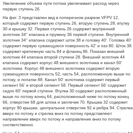
Увеличение объема пути потока увеличивает расход через
первую ступень 26.
На фиг. 3 представлен вид в поперечном разрезе VFPV 12,
который содержит первую ступень 26, вторую ступень 28, втулку
30 и крышку 32. Первая ступень 26 содержит внутренний
золотник 34'' клапана и пружину 36 первой ступени. Внутренний
золотник 34'' клапана содержит шток 38 и головку 40'. Головка 40'
содержит первую сужающуюся поверхность 42' и паз 80. Шток 38
содержит крепежную часть 84 и фланец 86. Показан внешний
золотник 44 клапана второй ступени 28. Внешний золотник 44
клапана содержит корпус 48 внешнего золотника и канал 50'
золотника. Корпус 48 внешнего золотника содержит вторую
сужающуюся поверхность 52, часть 54, расположенную выше по
потоку, и лопатки 88. Канал 50' золотника содержит первый
сегмент 56' и второй сегмент 58. Первый сегмент 56' содержит
седло 60' первой ступени. Втулка 30 содержит расположенный
выше по потоку конец 64, расположенный ниже по потоку конец
66, отверстие 68 для штока и заплечик 70. Крышка 32 содержит
корпус 90 крышки, центральное отверстие 92 и ребра 94. Стрелка
вверх по потоку и стрелка вниз по потоку представляют
направление вверх по потоку и направление вниз по потоку
соответственно.