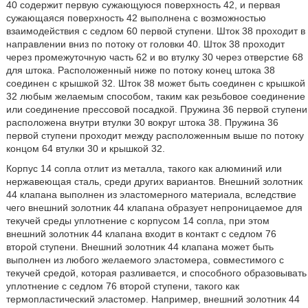
40 содержит первую сужающуюся поверхность 42, и первая
сужающаяся поверхность 42 выполнена с возможностью
взаимодействия с седлом 60 первой ступени. Шток 38 проходит в
направлении вниз по потоку от головки 40. Шток 38 проходит
через промежуточную часть 62 и во втулку 30 через отверстие 68
для штока. Расположенный ниже по потоку конец штока 38
соединен с крышкой 32. Шток 38 может быть соединен с крышкой
32 любым желаемым способом, таким как резьбовое соединение
или соединение прессовой посадкой. Пружина 36 первой ступени
расположена внутри втулки 30 вокруг штока 38. Пружина 36
первой ступени проходит между расположенным выше по потоку
концом 64 втулки 30 и крышкой 32.
Корпус 14 сопла отлит из металла, такого как алюминий или
нержавеющая сталь, среди других вариантов. Внешний золотник
44 клапана выполнен из эластомерного материала, вследствие
чего внешний золотник 44 клапана образует непроницаемое для
текучей среды уплотнение с корпусом 14 сопла, при этом
внешний золотник 44 клапана входит в контакт с седлом 76
второй ступени. Внешний золотник 44 клапана может быть
выполнен из любого желаемого эластомера, совместимого с
текучей средой, которая разливается, и способного образовывать
уплотнение с седлом 76 второй ступени, такого как
термопластический эластомер. Например, внешний золотник 44