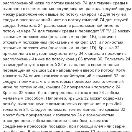
расположенной ниже по потоку камерой 74 для текучей среды и
выполнен с возможностью регулирования расхода текучей среды
между расположенной выше по потоку камерой 72 для текучей
среды и расположенной ниже по потоку камерой 74 для текучей
среды. Толкатель 24 расположен в расположенной ниже по
потоку камере 74 для текучей среды и переводит VFPV 12 между
закрытым положением (показанным на фиг. 1B), частично
открытым положением (показанным на фиг. 1C), и полностью
открытым положением (показанным на фиг. 1D). Крышка 32
прикреплена к внутреннему золотнику 34 клапана и проходит в
расположенный ниже по потоку конец 66 втулки 30. Толкатель 24
взаимодействует с крышкой 32 и выполнен с возможностью
перемещения крышки 32 в направлении вверх по потоку. Хотя
толкатель 24 описан как взаимодействующий с крышкой 32, но
следует понимать, что в некоторых примерах расположенный
ниже по потоку конец крышки 32 прикреплен к толкателю 24.
Крышка 32 может быть прикреплена к толкателю 24 любым
желаемым способом. Например, крышка 32 может содержать
резьбу, выполненную с возможностью сопряжения с резьбой
толкателя 24. Следует понимать, тем не менее, что крышка 32
может быть прикреплена к толкателю 24 с возможностью
отсоединения любым желаемым способом, таким как
соединение прессовой посадкой, при помощи клея или сварки,
или без нее. В некоторых примерах, крышка 32 может составлять