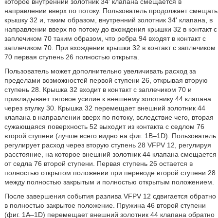
которое внутренний золотник 34' клапана смещается в
направлении вверх по потоку. Пользователь продолжает смещать
крышку 32 и, таким образом, внутренний золотник 34' клапана, в
направлении вверх по потоку до вхождения крышки 32 в контакт с
заплечиком 70 таким образом, что ребра 94 входят в контакт с
заплечиком 70. При вхождении крышки 32 в контакт с заплечиком
70 первая ступень 26 полностью открыта.
Пользователь может дополнительно увеличивать расход за
пределами возможностей первой ступени 26, открывая вторую
ступень 28. Крышка 32 входит в контакт с заплечиком 70 и
прикладывает тяговое усилие к внешнему золотнику 44 клапана
через втулку 30. Крышка 32 перемещает внешний золотник 44
клапана в направлении вверх по потоку, вследствие чего, вторая
сужающаяся поверхность 52 выходит из контакта с седлом 76
второй ступени (лучше всего видно на фиг. 1B–1D). Пользователь
регулирует расход через вторую ступень 28 VFPV 12, регулируя
расстояние, на которое внешний золотник 44 клапана смещается
от седла 76 второй ступени. Первая ступень 26 остается в
полностью открытом положении при переводе второй ступени 28
между полностью закрытым и полностью открытым положением.
После завершения события разлива VFPV 12 сдвигается обратно
в полностью закрытое положение. Пружина 46 второй ступени
(фиг. 1A–1D) перемещает внешний золотник 44 клапана обратно