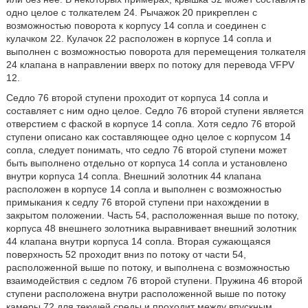
одно целое с толкателем 24. Рычажок 20 прикреплен с
возможностью поворота к корпусу 14 сопла и соединен с
кулачком 22. Кулачок 22 расположен в корпусе 14 сопла и
выполнен с возможностью поворота для перемещения толкателя
24 клапана в направлении вверх по потоку для перевода VFPV
12.
Седло 76 второй ступени проходит от корпуса 14 сопла и
составляет с ним одно целое. Седло 76 второй ступени является
отверстием с фаской в корпусе 14 сопла. Хотя седло 76 второй
ступени описано как составляющее одно целое с корпусом 14
сопла, следует понимать, что седло 76 второй ступени может
быть выполнено отдельно от корпуса 14 сопла и установлено
внутри корпуса 14 сопла. Внешний золотник 44 клапана
расположен в корпусе 14 сопла и выполнен с возможностью
примыкания к седлу 76 второй ступени при нахождении в
закрытом положении. Часть 54, расположенная выше по потоку,
корпуса 48 внешнего золотника выравнивает внешний золотник
44 клапана внутри корпуса 14 сопла. Вторая сужающаяся
поверхность 52 проходит вниз по потоку от части 54,
расположенной выше по потоку, и выполнена с возможностью
взаимодействия с седлом 76 второй ступени. Пружина 46 второй
ступени расположена внутри расположенной выше по потоку
камеры 72 для текучей среды и проходит между впускным