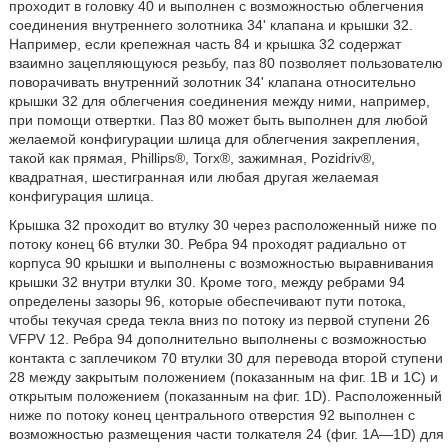
проходит в головку 40 и выполнен с возможностью облегчения
соединения внутреннего золотника 34' клапана и крышки 32.
Например, если крепежная часть 84 и крышка 32 содержат
взаимно зацепляющуюся резьбу, паз 80 позволяет пользователю
поворачивать внутренний золотник 34' клапана относительно
крышки 32 для облегчения соединения между ними, например,
при помощи отвертки. Паз 80 может быть выполнен для любой
желаемой конфигурации шлица для облегчения закрепления,
такой как прямая, Phillips®, Torx®, зажимная, Pozidriv®,
квадратная, шестигранная или любая другая желаемая
конфигурация шлица.
Крышка 32 проходит во втулку 30 через расположенный ниже по
потоку конец 66 втулки 30. Ребра 94 проходят радиально от
корпуса 90 крышки и выполнены с возможностью выравнивания
крышки 32 внутри втулки 30. Кроме того, между ребрами 94
определены зазоры 96, которые обеспечивают пути потока,
чтобы текучая среда текла вниз по потоку из первой ступени 26
VFPV 12. Ребра 94 дополнительно выполнены с возможностью
контакта с заплечиком 70 втулки 30 для перевода второй ступени
28 между закрытым положением (показанным на фиг. 1B и 1C) и
открытым положением (показанным на фиг. 1D). Расположенный
ниже по потоку конец центрального отверстия 92 выполнен с
возможностью размещения части толкателя 24 (фиг. 1A—1D) для