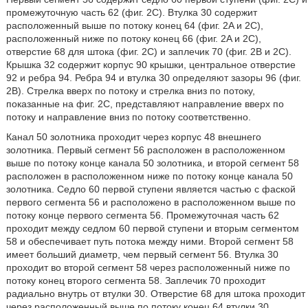
промежуточную часть 62 (фиг. 2C). Втулка 30 содержит
расположенный выше по потоку конец 64 (фиг. 2A и 2C),
расположенный ниже по потоку конец 66 (фиг. 2A и 2C),
отверстие 68 для штока (фиг. 2C) и заплечик 70 (фиг. 2B и 2C).
Крышка 32 содержит корпус 90 крышки, центральное отверстие
92 и ребра 94. Ребра 94 и втулка 30 определяют зазоры 96 (фиг.
2B). Стрелка вверх по потоку и стрелка вниз по потоку,
показанные на фиг. 2C, представляют направление вверх по
потоку и направление вниз по потоку соответственно.
Канал 50 золотника проходит через корпус 48 внешнего
золотника. Первый сегмент 56 расположен в расположенном
выше по потоку конце канала 50 золотника, и второй сегмент 58
расположен в расположенном ниже по потоку конце канала 50
золотника. Седло 60 первой ступени является частью с фаской
первого сегмента 56 и расположено в расположенном выше по
потоку конце первого сегмента 56. Промежуточная часть 62
проходит между седлом 60 первой ступени и вторым сегментом
58 и обеспечивает путь потока между ними. Второй сегмент 58
имеет больший диаметр, чем первый сегмент 56. Втулка 30
проходит во второй сегмент 58 через расположенный ниже по
потоку конец второго сегмента 58. Заплечик 70 проходит
радиально внутрь от втулки 30. Отверстие 68 для штока проходит
через расположенный выше по потоку конец 64 втулки 30.