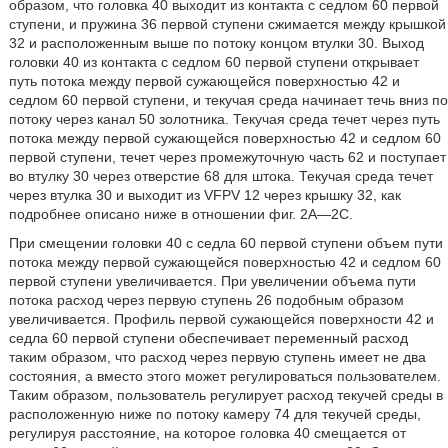
образом, что головка 40 выходит из контакта с седлом 60 первой
ступени, и пружина 36 первой ступени сжимается между крышкой
32 и расположенным выше по потоку концом втулки 30. Выход
головки 40 из контакта с седлом 60 первой ступени открывает
путь потока между первой сужающейся поверхностью 42 и
седлом 60 первой ступени, и текучая среда начинает течь вниз по
потоку через канал 50 золотника. Текучая среда течет через путь
потока между первой сужающейся поверхностью 42 и седлом 60
первой ступени, течет через промежуточную часть 62 и поступает
во втулку 30 через отверстие 68 для штока. Текучая среда течет
через втулка 30 и выходит из VFPV 12 через крышку 32, как
подробнее описано ниже в отношении фиг. 2A—2C.
При смещении головки 40 с седла 60 первой ступени объем пути
потока между первой сужающейся поверхностью 42 и седлом 60
первой ступени увеличивается. При увеличении объема пути
потока расход через первую ступень 26 подобным образом
увеличивается. Профиль первой сужающейся поверхности 42 и
седла 60 первой ступени обеспечивает переменный расход
таким образом, что расход через первую ступень имеет не два
состояния, а вместо этого может регулироваться пользователем.
Таким образом, пользователь регулирует расход текучей среды в
расположенную ниже по потоку камеру 74 для текучей среды,
регулируя расстояние, на которое головка 40 смещается от