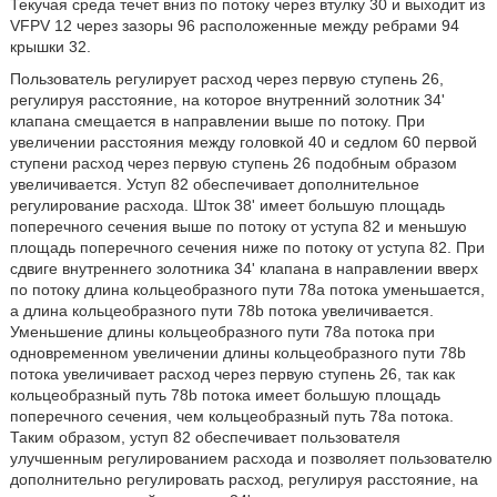
Текучая среда течет вниз по потоку через втулку 30 и выходит из
VFPV 12 через зазоры 96 расположенные между ребрами 94
крышки 32.
Пользователь регулирует расход через первую ступень 26,
регулируя расстояние, на которое внутренний золотник 34'
клапана смещается в направлении выше по потоку. При
увеличении расстояния между головкой 40 и седлом 60 первой
ступени расход через первую ступень 26 подобным образом
увеличивается. Уступ 82 обеспечивает дополнительное
регулирование расхода. Шток 38' имеет большую площадь
поперечного сечения выше по потоку от уступа 82 и меньшую
площадь поперечного сечения ниже по потоку от уступа 82. При
сдвиге внутреннего золотника 34' клапана в направлении вверх
по потоку длина кольцеобразного пути 78a потока уменьшается,
а длина кольцеобразного пути 78b потока увеличивается.
Уменьшение длины кольцеобразного пути 78a потока при
одновременном увеличении длины кольцеобразного пути 78b
потока увеличивает расход через первую ступень 26, так как
кольцеобразный путь 78b потока имеет большую площадь
поперечного сечения, чем кольцеобразный путь 78a потока.
Таким образом, уступ 82 обеспечивает пользователя
улучшенным регулированием расхода и позволяет пользователю
дополнительно регулировать расход, регулируя расстояние, на