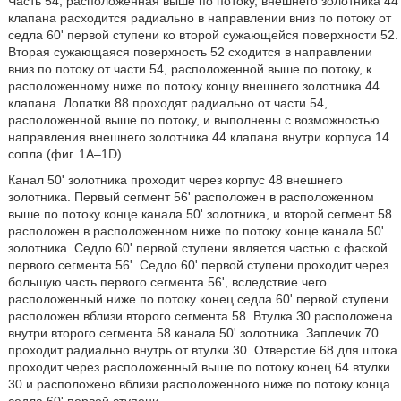
Часть 54, расположенная выше по потоку, внешнего золотника 44
клапана расходится радиально в направлении вниз по потоку от
седла 60' первой ступени ко второй сужающейся поверхности 52.
Вторая сужающаяся поверхность 52 сходится в направлении
вниз по потоку от части 54, расположенной выше по потоку, к
расположенному ниже по потоку концу внешнего золотника 44
клапана. Лопатки 88 проходят радиально от части 54,
расположенной выше по потоку, и выполнены с возможностью
направления внешнего золотника 44 клапана внутри корпуса 14
сопла (фиг. 1A–1D).
Канал 50' золотника проходит через корпус 48 внешнего
золотника. Первый сегмент 56' расположен в расположенном
выше по потоку конце канала 50' золотника, и второй сегмент 58
расположен в расположенном ниже по потоку конце канала 50'
золотника. Седло 60' первой ступени является частью с фаской
первого сегмента 56'. Седло 60' первой ступени проходит через
большую часть первого сегмента 56', вследствие чего
расположенный ниже по потоку конец седла 60' первой ступени
расположен вблизи второго сегмента 58. Втулка 30 расположена
внутри второго сегмента 58 канала 50' золотника. Заплечик 70
проходит радиально внутрь от втулки 30. Отверстие 68 для штока
проходит через расположенный выше по потоку конец 64 втулки
30 и расположено вблизи расположенного ниже по потоку конца