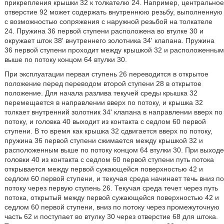
прикрепления крышки 32 к толкателю 24. Например, центральное
отверстие 92 может содержать внутреннюю резьбу, выполненную
с возможностью сопряжения с наружной резьбой на толкателе
24. Пружина 36 первой ступени расположена во втулке 30 и
окружает шток 38' внутреннего золотника 34' клапана. Пружина
36 первой ступени проходит между крышкой 32 и расположенным
выше по потоку концом 64 втулки 30.
При эксплуатации первая ступень 26 переводится в открытое
положение перед переводом второй ступени 28 в открытое
положение. Для начала разлива текучей среды крышка 32
перемещается в направлении вверх по потоку, и крышка 32
толкает внутренний золотник 34' клапана в направлении вверх по
потоку, и головка 40 выходит из контакта с седлом 60 первой
ступени. В то время как крышка 32 сдвигается вверх по потоку,
пружина 36 первой ступени сжимается между крышкой 32 и
расположенным выше по потоку концом 64 втулки 30. При выходе
головки 40 из контакта с седлом 60 первой ступени путь потока
открывается между первой сужающейся поверхностью 42 и
седлом 60 первой ступени, и текучая среда начинает течь вниз по
потоку через первую ступень 26. Текучая среда течет через путь
потока, открытый между первой сужающейся поверхностью 42 и
седлом 60 первой ступени, вниз по потоку через промежуточную
часть 62 и поступает во втулку 30 через отверстие 68 для штока.