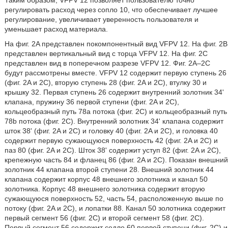
Таким образом, VFPV 12 позволяет пользователю точно
регулировать расход через сопло 10, что обеспечивает лучшее
регулирование, увеличивает уверенность пользователя и
уменьшает расход материала.
На фиг. 2A представлен покомпонентный вид VFPV 12. На фиг. 2B
представлен вертикальный вид с торца VFPV 12. На фиг. 2C
представлен вид в поперечном разрезе VFPV 12. Фиг. 2A–2C
будут рассмотрены вместе. VFPV 12 содержит первую ступень 26
(фиг. 2A и 2C), вторую ступень 28 (фиг. 2A и 2C), втулку 30 и
крышку 32. Первая ступень 26 содержит внутренний золотник 34'
клапана, пружину 36 первой ступени (фиг. 2A и 2C),
кольцеобразный путь 78a потока (фиг. 2C) и кольцеобразный путь
78b потока (фиг. 2C). Внутренний золотник 34' клапана содержит
шток 38' (фиг. 2A и 2C) и головку 40 (фиг. 2A и 2C), и головка 40
содержит первую сужающуюся поверхность 42 (фиг. 2A и 2C) и
паз 80 (фиг. 2A и 2C). Шток 38' содержит уступ 82 (фиг. 2A и 2C),
крепежную часть 84 и фланец 86 (фиг. 2A и 2C). Показан внешний
золотник 44 клапана второй ступени 28. Внешний золотник 44
клапана содержит корпус 48 внешнего золотника и канал 50
золотника. Корпус 48 внешнего золотника содержит вторую
сужающуюся поверхность 52, часть 54, расположенную выше по
потоку (фиг. 2A и 2C), и лопатки 88. Канал 50 золотника содержит
первый сегмент 56 (фиг. 2C) и второй сегмент 58 (фиг. 2C).
Первый сегмент 56 содержит седло 60 первой ступени (фиг. 2C) и