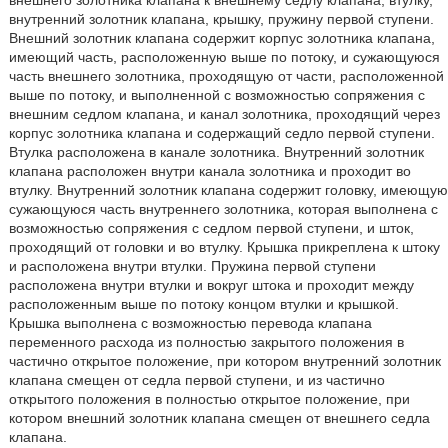
внешнего золотника клапана к внешнему седлу клапана, втулку,
внутренний золотник клапана, крышку, пружину первой ступени.
Внешний золотник клапана содержит корпус золотника клапана,
имеющий часть, расположенную выше по потоку, и сужающуюся
часть внешнего золотника, проходящую от части, расположенной
выше по потоку, и выполненной с возможностью сопряжения с
внешним седлом клапана, и канал золотника, проходящий через
корпус золотника клапана и содержащий седло первой ступени.
Втулка расположена в канале золотника. Внутренний золотник
клапана расположен внутри канала золотника и проходит во
втулку. Внутренний золотник клапана содержит головку, имеющую
сужающуюся часть внутреннего золотника, которая выполнена с
возможностью сопряжения с седлом первой ступени, и шток,
проходящий от головки и во втулку. Крышка прикреплена к штоку
и расположена внутри втулки. Пружина первой ступени
расположена внутри втулки и вокруг штока и проходит между
расположенным выше по потоку концом втулки и крышкой.
Крышка выполнена с возможностью перевода клапана
переменного расхода из полностью закрытого положения в
частично открытое положение, при котором внутренний золотник
клапана смещен от седла первой ступени, и из частично
открытого положения в полностью открытое положение, при
котором внешний золотник клапана смещен от внешнего седла
клапана.