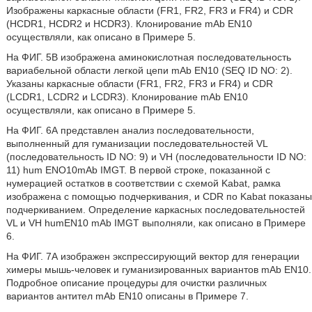
Изображены каркасные области (FR1, FR2, FR3 и FR4) и CDR
(HCDR1, HCDR2 и HCDR3). Клонирование mAb EN10
осуществляли, как описано в Примере 5.
На ФИГ. 5В изображена аминокислотная последовательность
вариабельной области легкой цепи mAb EN10 (SEQ ID NO: 2).
Указаны каркасные области (FR1, FR2, FR3 и FR4) и CDR
(LCDR1, LCDR2 и LCDR3). Клонирование mAb EN10
осуществляли, как описано в Примере 5.
На ФИГ. 6А представлен анализ последовательности,
выполненный для гуманизации последовательностей VL
(последовательность ID NO: 9) и VH (последовательности ID NO:
11) hum ENO10mAb IMGT. В первой строке, показанной с
нумерацией остатков в соответствии с схемой Kabat, рамка
изображена с помощью подчеркивания, и CDR по Kabat показаны
подчеркиванием. Определение каркасных последовательностей
VL и VH humEN10 mAb IMGT выполняли, как описано в Примере
6.
На ФИГ. 7А изображен экспрессирующий вектор для генерации
химеры мышь-человек и гуманизированных вариантов mAb EN10.
Подробное описание процедуры для очистки различных
вариантов антител mAb EN10 описаны в Примере 7.