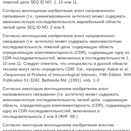
тяжелой цепи SEQ ID NO: 1, 10 или 11.
Согласно воплощению изобретения агент направленного
связывания (т.е. гуманизированное антитело) может содержать
аминокислотную последовательность вариабельной области
легкой цепи SEQ ID NO: 2 или 9.
Согласно воплощению изобретения агент направленного
связывания (т.е. антитело) может содержать аминокислотную
последовательность тяжелой цепи, содержащую область
определяющую комплементарность (CDR), содержащую одну из
CDR-последовательностей, включенных в последовательности 1,
10 или 11. Следует отметить, что специалисты в данной области
техники могут легко определить CDR. См., например, Kabat et al.,
«Sequences of Proteins of Immunological Interest», Fifth Edition, NIH
Publication 91-3242, Bethesda Md. (1991), vols. 1-3.
Согласно некоторым воплощениям изобретения агент
направленного связывания (т.е. антитело) может содержать
аминокислотную последовательность легкой цепи, содержащую
область, определяющую комплементарность (CDR), содержащую
одну из CDR-последовательностей, включенных в
последовательность 2 или 9 (ФИГ. 6В ).
Согласно некоторым воплощениям изобретения агентом
направленного связывания является гуманизированное антитело