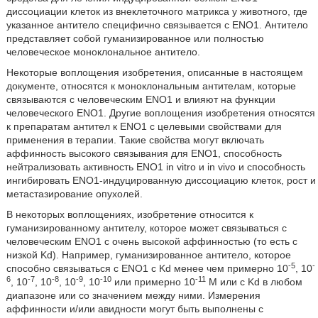
диссоциации клеток из внеклеточного матрикса у животного, где
указанное антитело специфично связывается с ENO1. Антитело
представляет собой гуманизированное или полностью
человеческое моноклональное антитело.
Некоторые воплощения изобретения, описанные в настоящем
документе, относятся к моноклональным антителам, которые
связываются с человеческим ENO1 и влияют на функции
человеческого ENO1. Другие воплощения изобретения относятся
к препаратам антител к ENO1 с целевыми свойствами для
применения в терапии. Такие свойства могут включать
аффинность высокого связывания для ENO1, способность
нейтрализовать активность ENO1 in vitro и in vivo и способность
ингибировать ENO1-индуцированную диссоциацию клеток, рост и
метастазирование опухолей.
В некоторых воплощениях, изобретение относится к
гуманизированному антителу, которое может связываться с
человеческим ENO1 с очень высокой аффинностью (то есть с
низкой Kd). Например, гуманизированное антитело, которое
-5
-
способно связываться с ENO1 с Kd менее чем примерно 10
, 10
6
-7
-8
-9
-10
-11
, 10
, 10
, 10
, 10
или примерно 10
М или с Kd в любом
диапазоне или со значением между ними. Измерения
аффинности и/или авидности могут быть выполнены с