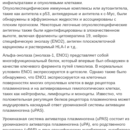
инфильтратами и опухолевыми клетками.
Опухолеспецифические иммунные комплексы или аутоантитела,
такие как антитела к р53, антиядерные и антитела к с-Myc, были
обнаружены в эффузионных жидкостях и ассоциированы с
плохим прогнозом. Некоторые легочные опухолеспецифические
антигены также были идентифицированы в злокачественном
выпоте, включая фрагменты цитокератина 19, нейрон-
специфическую энолазу (ENO2), антиген плоскоклеточной
карциномы и растворимый HLA-I и т.д..
Альфа-энолаза (энолаза-1, ENO1) представляет собой
многофункциональный белок, который впервые был обнаружен в
качестве ключевого фермента путей гликолиза. В нормальных
условиях ENO1 экспрессируется в цитозоле. Однако также было
обнаружено, что ENO1 экспрессируется на клеточных
поверхностях многих опухолевых клеток в виде рецептора
плазминогена и на активированных гемопоэтических клетках,
таких как нейтрофилы, лимфоциты и моноциты. Известно, что
положительная регуляция белков рецептора плазминогена может
индуцировать каскадный ответ урокиназной системы активации
плазминогена (uPAS).
Урокиназная система активатора плазминогена (uPAS) состоит из
урокиназного активатора плазминогена (uPA), его родственного
рецептора (uPAR) и двух специфических ингибиторов, ингибитора