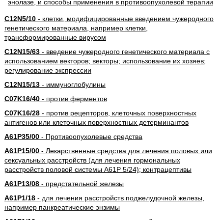
C12N5/10
- клетки, модифицированные введением чужеродного
генетического материала, например клетки,
трансформированные вирусом
C12N15/63
- введение чужеродного генетического материала с
использованием векторов; векторы; использование их хозяев;
регулирование экспрессии
C12N15/13
- иммуноглобулины
C07K16/40
- против ферментов
C07K16/28
- против рецепторов, клеточных поверхностных
антигенов или клеточных поверхностных детерминантов
A61P35/00
- Противоопухолевые средства
A61P15/00
- Лекарственные средства для лечения половых или
сексуальных расстройств (для лечения гормональных
расстройств половой системы A61P 5/24); контрацептивы
A61P13/08
- предстательной железы
A61P1/18
- для лечения расстройств поджелудочной железы,
например панкреатические энзимы