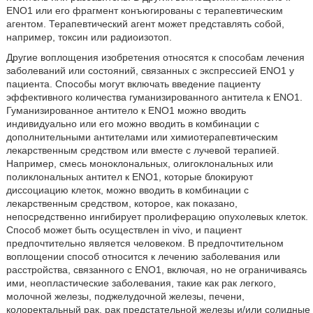
ENO1 или его фрагмент конъюгированы с терапевтическим
агентом. Терапевтический агент может представлять собой,
например, токсин или радиоизотоп.
Другие воплощения изобретения относятся к способам лечения
заболеваний или состояний, связанных с экспрессией ENO1 у
пациента. Способы могут включать введение пациенту
эффективного количества гуманизированного антитела к ENO1.
Гуманизированное антитело к ENO1 можно вводить
индивидуально или его можно вводить в комбинации с
дополнительными антителами или химиотерапевтическим
лекарственным средством или вместе с лучевой терапией.
Например, смесь моноклональных, олигоклональных или
поликлональных антител к ENO1, которые блокируют
диссоциацию клеток, можно вводить в комбинации с
лекарственным средством, которое, как показано,
непосредственно ингибирует пролиферацию опухолевых клеток.
Способ может быть осуществлен in vivo, и пациент
предпочтительно является человеком. В предпочтительном
воплощении способ относится к лечению заболевания или
расстройства, связанного с ENO1, включая, но не ограничиваясь
ими, неопластические заболевания, такие как рак легкого,
молочной железы, поджелудочной железы, печени,
колоректальный рак, рак предстательной железы и/или солидные