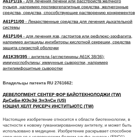
A61P1/16
- для лечения печени или расстройств желчного
пузыря, например противогепатитные средства, желчегонные
средства, средства, способствующие растворению конкрементов
A61P11/00
- Лекарственные средства для лечения дыхательной
системы
A61P1/04
- для лечения язв, гастритов или рефлюкс-эзофагита,
например антациды,ингибиторы кислотной секреции, средства
защита слизистой оболочки
A61K39/395
- антитела (агглютинины A61K 38/36);
иммуноглобулины; иммунные сыворотки, например
антилимфоцитные сыворотки
Владельцы патента RU 2761662:
ДЕВЕЛОПМЕНТ СЕНТЕР ФОР БАЙОТЕКНОЛОДЖИ (TW)
ДиСиБи-ЮЭсЭй ЭлЭлСи (US)
НЭШНЛ ХЕЛТ РИСЕРЧ ИНСТИТЬЮТС (TW)
Настоящее изобретение относится к области биотехнологии, в
частности к новому гуманизированному антителу, и может быть
использовано в медицине. Изобретение раскрывает способное
связываться с человеческим белком альфа-энолазы (ENO1)