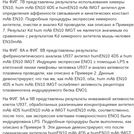
На ФИГ. 7В представлены результаты использования химеры
EN10, hum mAb EN10 4D5 и humEN10 mAb IMGT антител для
определения аффинности связывания и кинетических констант
mAb EN10. Подробные процедуры экспрессии химерного
антитела, очистки и анализ Kd проводили, как описано в Примере
7. Результат Kd hum mAb EN10 IMGT не является значимым по
сравнению с результатом Kd химерного антитела мышь-человек
EN10mAb.
На ФИГ. 8А и ФИГ. 8В представлены результаты
фибринолитического анализа U937 антител humEN10 4D5 и hum
mAb EN10 IMGT. Индукцию экспрессии ENO1 с помощью LPS в
клеточной линии лимфомы человека U937 и анализ активности
плазмина проводили, как описано в Примере 2. Данные
демонстрируют, что так же, как mAb EN10, оба, hum mAb EN10
4D5 и hum mAb EN10 IMGT ослабляют активность рецептора
плазминогена индуцируемого белка ENO1.
На ФИГ. 9А и 9В представлены результаты инвазивной активности
клеток U937, обработанных различными концентрациями антител
mAb 4D5 humEN10 mAb и IMGT humEN10 mAb, соответственно,
после того, как экспрессия клетками поверхностного ENO1 была
индуцирована LPS. Подробные процедуры были выполнены, как
описано в Примере 9. Эти данные демонстрируют, что после
гуманизации антитела humEN10 mAb 4D5 и humEN10 mAb IMGT