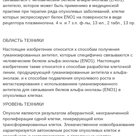
антитело, которое может быть применимо в медицинской
практике при терапии ряда опухолевых заболеваний, клетки
которых экспрессируют белок ENO1 на поверхности в виде
рецептора плазминогена. 4 н. и 7 з.п. ф-лы, 13 ил., 2 табл., 13 пр.
ОБЛАСТЬ ТЕХНИКИ
Настоящее изобретение относится к способам получения
гуманизированных антител, которые специфично связываются с
человеческим белком альфа-энолазы (ENO1). Настоящее
изобретение также относится к способам разработки клеточной
линии, продуцирующей гуманизированные антитела к альфа-
энолазе, и к способам подавления опухолевого роста и
метастазирования с использованием гуманизированного
антитела для связывания белков альфа-энолазы (ENO1) в
опухолевых клетках.
УРОВЕНЬ ТЕХНИКИ
Опухоли являются результатом аберрантной, неограниченной
пролиферации одной клетки, генерирующей клон
трансформированных клеток. Злокачественное новообразование
характеризуется автономным ростом опухолевых клеток и