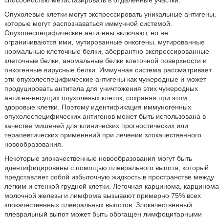
способностью метастазировать в отдаленные участки.
Опухолевые клетки могут экспрессировать уникальные антигены,
которые могут распознаваться иммунной системой.
Опухолеспецифические антигены включают, но не
ограничиваются ими, мутированные онкогены, мутированные
нормальные клеточные белки, аберрантно экспрессированные
клеточные белки, аномальные белки клеточной поверхности и
онкогенные вирусные белки. Иммунная система рассматривает
эти опухолеспецифические антигены как чужеродные и может
продуцировать антитела для уничтожения этих чужеродных
антиген-несущих опухолевых клеток, сохраняя при этом
здоровые клетки. Поэтому идентификация иммуногенных
опухолеспецифических антигенов может быть использована в
качестве мишеней для клинических прогностических или
терапевтических применений при лечении злокачественного
новообразования.
Некоторые злокачественные новообразования могут быть
идентифицированы с помощью плеврального выпота, который
представляет собой избыточную жидкость в пространстве между
легким и стенкой грудной клетки. Легочная карцинома, карцинома
молочной железы и лимфома вызывают примерно 75% всех
злокачественных плевральных выпотов. Злокачественный
плевральный выпот может быть обогащен лимфоцитарными