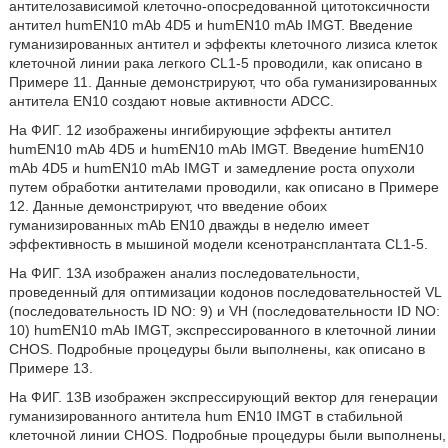
антителозависимой клеточно-опосредованной цитотоксичности
антител humEN10 mAb 4D5 и humEN10 mAb IMGT. Введение
гуманизированных антител и эффекты клеточного лизиса клеток
клеточной линии рака легкого CL1-5 проводили, как описано в
Примере 11. Данные демонстрируют, что оба гуманизированных
антитела EN10 создают новые активности ADCC.
На ФИГ. 12 изображены ингибирующие эффекты антител
humEN10 mAb 4D5 и humEN10 mAb IMGT. Введение humEN10
mAb 4D5 и humEN10 mAb IMGT и замедление роста опухоли
путем обработки антителами проводили, как описано в Примере
12. Данные демонстрируют, что введение обоих
гуманизированных mAb EN10 дважды в неделю имеет
эффективность в мышиной модели ксенотрансплантата CL1-5.
На ФИГ. 13А изображен анализ последовательности,
проведенный для оптимизации кодонов последовательностей VL
(последовательность ID NO: 9) и VH (последовательности ID NO:
10) humEN10 mAb IMGT, экспрессированного в клеточной линии
CHOS. Подробные процедуры были выполнены, как описано в
Примере 13.
На ФИГ. 13B изображен экспрессирующий вектор для генерации
гуманизированного антитела hum EN10 IMGT в стабильной
клеточной линии CHOS. Подробные процедуры были выполнены,