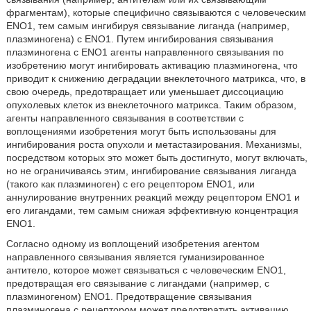
фрагментам), которые специфично связываются с человеческим
ENO1, тем самым ингибируя связывание лиганда (например,
плазминогена) с ENO1. Путем ингибирования связывания
плазминогена с ENO1 агенты направленного связывания по
изобретению могут ингибировать активацию плазминогена, что
приводит к снижению деградации внеклеточного матрикса, что, в
свою очередь, предотвращает или уменьшает диссоциацию
опухолевых клеток из внеклеточного матрикса. Таким образом,
агенты направленного связывания в соответствии с
воплощениями изобретения могут быть использованы для
ингибирования роста опухоли и метастазирования. Механизмы,
посредством которых это может быть достигнуто, могут включать,
но не ограничиваясь этим, ингибирование связывания лиганда
(такого как плазминоген) с его рецептором ENO1, или
аннулирование внутренних реакций между рецептором ENO1 и
его лигандами, тем самым снижая эффективную концентрация
ENO1.
Согласно одному из воплощений изобретения агентом
направленного связывания является гуманизированное
антитело, которое может связываться с человеческим ENO1,
предотвращая его связывание с лигандами (например, с
плазминогеном) ENO1. Предотвращение связывания
плазминогена с рецептором может предотвратить активацию