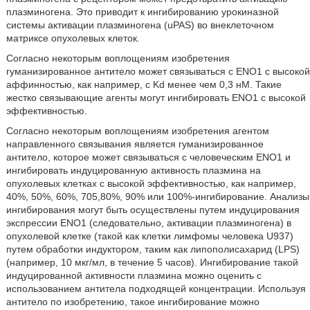
плазминогена. Это приводит к ингибированию урокиназной
системы активации плазминогена (uPAS) во внеклеточном
матриксе опухолевых клеток.
Согласно некоторым воплощениям изобретения
гуманизированное антитело может связываться с ENO1 с высокой
аффинностью, как например, с Kd менее чем 0,3 нМ. Такие
жестко связывающие агенты могут ингибировать ENO1 с высокой
эффективностью.
Согласно некоторым воплощениям изобретения агентом
направленного связывания является гуманизированное
антитело, которое может связываться с человеческим ENO1 и
ингибировать индуцированную активность плазмина на
опухолевых клетках с высокой эффективностью, как например,
40%, 50%, 60%, 705,80%, 90% или 100%-ингибирование. Анализы
ингибирования могут быть осуществлены путем индуцирования
экспрессии ENO1 (следовательно, активации плазминогена) в
опухолевой клетке (такой как клетки лимфомы человека U937)
путем обработки индуктором, таким как липополисахарид (LPS)
(например, 10 мкг/мл, в течение 5 часов). Ингибирование такой
индуцированной активности плазмина можно оценить с
использованием антитела подходящей концентрации. Используя
антитело по изобретению, такое ингибирование можно