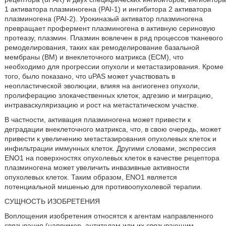
1 активатора плазминогена (PAI-1) и ингибитора 2 активатора
плазминогена (PAI-2). Урокиназый активатор плазминогена
превращает профермент плазминогена в активную сериновую
протеазу, плазмин. Плазмин вовлечен в ряд процессов тканевого
ремоделирования, таких как ремоделирование базальной
мембраны (BM) и внеклеточного матрикса (ECM), что
необходимо для прогрессии опухоли и метастазирования. Кроме
того, было показано, что uPAS может участвовать в
неопластической эволюции, влияя на ангиогенез опухоли,
пролиферацию злокачественных клеток, адгезию и миграцию,
интраваскуляризацию и рост на метастатическом участке.
В частности, активация плазминогена может привести к
деградации внеклеточного матрикса, что, в свою очередь, может
привести к увеличению метастазирования опухолевых клеток и
инфильтрации иммунных клеток. Другими словами, экспрессия
ENO1 на поверхностях опухолевых клеток в качестве рецептора
плазминогена может увеличить инвазивные активности
опухолевых клеток. Таким образом, ENO1 является
потенциальной мишенью для противоопухолевой терапии.
СУЩНОСТЬ ИЗОБРЕТЕНИЯ
Воплощения изобретения относятся к агентам направленного
связывания (например, антителам или их связывающим