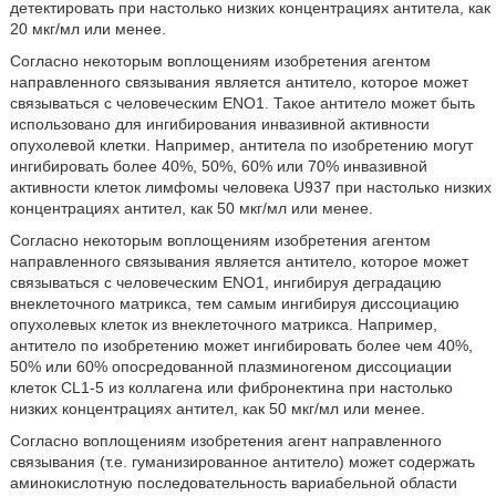
детектировать при настолько низких концентрациях антитела, как
20 мкг/мл или менее.
Согласно некоторым воплощениям изобретения агентом
направленного связывания является антитело, которое может
связываться с человеческим ENO1. Такое антитело может быть
использовано для ингибирования инвазивной активности
опухолевой клетки. Например, антитела по изобретению могут
ингибировать более 40%, 50%, 60% или 70% инвазивной
активности клеток лимфомы человека U937 при настолько низких
концентрациях антител, как 50 мкг/мл или менее.
Согласно некоторым воплощениям изобретения агентом
направленного связывания является антитело, которое может
связываться с человеческим ENO1, ингибируя деградацию
внеклеточного матрикса, тем самым ингибируя диссоциацию
опухолевых клеток из внеклеточного матрикса. Например,
антитело по изобретению может ингибировать более чем 40%,
50% или 60% опосредованной плазминогеном диссоциации
клеток CL1-5 из коллагена или фибронектина при настолько
низких концентрациях антител, как 50 мкг/мл или менее.
Согласно воплощениям изобретения агент направленного
связывания (т.е. гуманизированное антитело) может содержать
аминокислотную последовательность вариабельной области