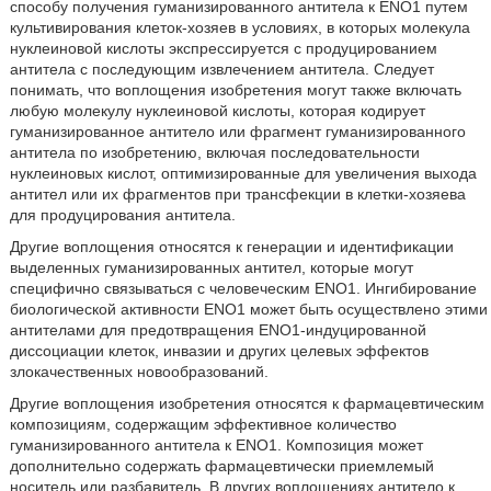
способу получения гуманизированного антитела к ENO1 путем
культивирования клеток-хозяев в условиях, в которых молекула
нуклеиновой кислоты экспрессируется с продуцированием
антитела с последующим извлечением антитела. Следует
понимать, что воплощения изобретения могут также включать
любую молекулу нуклеиновой кислоты, которая кодирует
гуманизированное антитело или фрагмент гуманизированного
антитела по изобретению, включая последовательности
нуклеиновых кислот, оптимизированные для увеличения выхода
антител или их фрагментов при трансфекции в клетки-хозяева
для продуцирования антитела.
Другие воплощения относятся к генерации и идентификации
выделенных гуманизированных антител, которые могут
специфично связываться с человеческим ENO1. Ингибирование
биологической активности ENO1 может быть осуществлено этими
антителами для предотвращения ENO1-индуцированной
диссоциации клеток, инвазии и других целевых эффектов
злокачественных новообразований.
Другие воплощения изобретения относятся к фармацевтическим
композициям, содержащим эффективное количество
гуманизированного антитела к ENO1. Композиция может
дополнительно содержать фармацевтически приемлемый
носитель или разбавитель. В других воплощениях антитело к