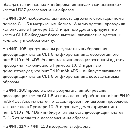
обладают активностью ингибирования инвазивной активности
клеток U937 дозозависимым образом.
На ФИГ. 10А изображена активность адгезии клеток карциномы
легкого CL1-5 к матриксным белкам. Анализ адгезии проводили,
как описано в Примере 10. Эти данные демонстрируют, что
клетки CL1-5 обладают более высокой активностью адгезии к
коллагену и фибронектину.
На ФИГ. 10В представлены результаты ингибирования
диссоциации клеток CL1-5 из фибронектина, обработанного
humEN10 mAb 4D5. Анализ клеточно-ассоциированной адгезии
проводили, как описано в Примере 10. Эти данные
демонстрируют, что humEN10 mAb 4D5 ингибирует активность
диссоциации клеток CL1-5 от фибронектина дозозависимым
образом.
На ФИГ. 10C представлены результаты ингибирования
диссоциации клеток CL1-5 из коллагена, обработанного humEN10
mAb 4D5. Анализ клеточно-ассоциированной адгезии проводили,
как описано в Примере 10. Эти данные демонстрируют, что
humEN10 mAb 4D5 ингибирует активность диссоциации клеток
CL1-5 от коллагена дозозависимым образом.
На ФИГ. 11А и ФИГ. 11В изображены эффекты