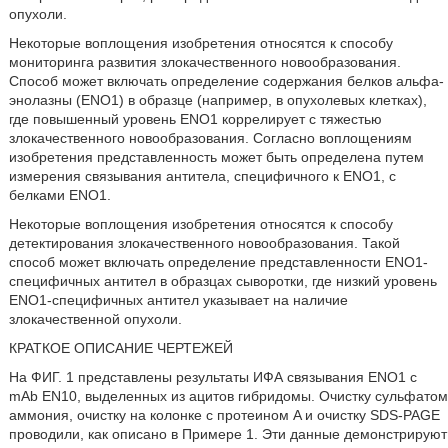
опухоли.
Некоторые воплощения изобретения относятся к способу
мониторинга развития злокачественного новообразования.
Способ может включать определение содержания белков альфа-
энолазны (ENO1) в образце (например, в опухолевых клетках),
где повышенный уровень ENO1 коррелирует с тяжестью
злокачественного новообразования. Согласно воплощениям
изобретения представленность может быть определена путем
измерения связывания антитела, специфичного к ENO1, с
белками ENO1.
Некоторые воплощения изобретения относятся к способу
детектирования злокачественного новообразования. Такой
способ может включать определение представленности ENO1-
специфичных антител в образцах сыворотки, где низкий уровень
ENO1-специфичных антител указывает на наличие
злокачественной опухоли.
КРАТКОЕ ОПИСАНИЕ ЧЕРТЕЖЕЙ
На ФИГ. 1 представлены результаты ИФА связывания ENO1 с
mAb EN10, выделенных из ацитов гибридомы. Очистку сульфатом
аммония, очистку на колонке с протеином A и очистку SDS-PAGE
проводили, как описано в Примере 1. Эти данные демонстрируют