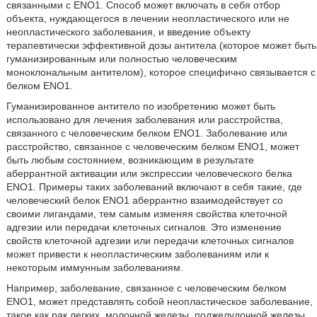
связанными с ENO1. Способ может включать в себя отбор
объекта, нуждающегося в лечении неопластического или не
неопластического заболевания, и введение объекту
терапевтически эффективной дозы антитела (которое может быть
гуманизированным или полностью человеческим
моноклональным антителом), которое специфично связывается с
белком ENO1.
Гуманизированное антитело по изобретению может быть
использовано для лечения заболевания или расстройства,
связанного с человеческим белком ENO1. Заболевание или
расстройство, связанное с человеческим белком ENO1, может
быть любым состоянием, возникающим в результате
аберрантной активации или экспрессии человеческого белка
ENO1. Примеры таких заболеваний включают в себя такие, где
человеческий белок ENO1 аберрантно взаимодействует со
своими лигандами, тем самым изменяя свойства клеточной
адгезии или передачи клеточных сигналов. Это изменение
свойств клеточной адгезии или передачи клеточных сигналов
может привести к неопластическим заболеваниям или к
некоторым иммунным заболеваниям.
Например, заболевание, связанное с человеческим белком
ENO1, может представлять собой неопластическое заболевание,
такое как рак легких, молочной железы, поджелудочной железы,