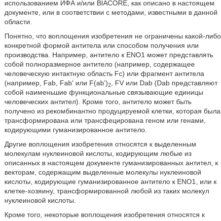
использованием ИФА и/или BIACORE, как описано в настоящем
документе, или в соответствии с методами, известными в данной
области.
Понятно, что воплощения изобретения не ограничены какой-либо
конкретной формой антитела или способом получения или
производства. Например, антитело к ENO1 может представлять
собой полноразмерное антитело (например, содержащее
человеческую интактную область Fc) или фрагмент антитела
(например, Fab, Fab' или F(ab')
, FV или Dab (Dab представляют
2
собой наименьшие функциональные связывающие единицы
человеческих антител). Кроме того, антитело может быть
получено из рекомбинантно продуцируемой клетки, которая была
трансформирована или трансфецирована геном или генами,
кодирующими гуманизированное антитело.
Другие воплощения изобретения относятся к выделенным
молекулам нуклеиновой кислоты, кодирующим любые из
описанных в настоящем документе гуманизированных антител, к
векторам, содержащим выделенные молекулы нуклеиновой
кислоты, кодирующие гуманизированное антитело к ENO1, или к
клетке-хозяину, трансформированной любой из таких молекул
нуклеиновой кислоты.
Кроме того, некоторые воплощения изобретения относятся к