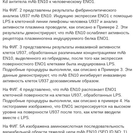
Kd антитела mAb EN10 к человеческому ENO1.
На ФИГ. 2 представлены результаты фибринолитического
анализа U937 mAb EN10. Индукцию экспрессии ENO1 с помощью
LPS в клеточной линии лимфомы человека U937 и анализ
активности плазмина проводили, как описано в Примере 2. Эти
результаты демонстрируют, что mAb EN10 ослабляет активность
рецептора плазминогена индуцируемого белка ENO1.
На ФИГ. 3 представлены результаты инвазивной активности
клеток U937, обработанных различными концентрациями mAb
EN10, выделенного из гибридомы, после того как экспрессия
поверхностного ENO1 клетками была индуцирована LPS.
Подробные процедуры выполняли, как описано в Примере 3. Эти
данные демонстрируют, что mAb EN10 ингибирует инвазивную
активность клеток U937 дозозависимым образом.
На ФИГ. 4 представлено, что mAb EN10 распознает ENO1
клеточной поверхности на клетках U937, обработанных LPS.
Подробные процедуры выполняли, как описано в примере 4. На
гистограмме изображено, что ENO1 экспрессируется на высоком
уровне на поверхности U937 после того, как клетки вводили
вместе с LPS.
На ФИГ. 5А изображена аминокислотная последовательность
вариабельной области тяжелой цепи mAb EN10 (SEQ ID NO: 1).