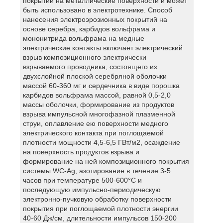
покрытий на металлические поверхности и может
быть использовано в электротехнике. Способ
нанесения электроэрозионных покрытий на
основе серебра, карбидов вольфрама и
мононитрида вольфрама на медные
электрические контакты включает электрический
взрыв композиционного электрически
взрываемого проводника, состоящего из
двухслойной плоской серебряной оболочки
массой 60-360 мг и сердечника в виде порошка
карбидов вольфрама массой, равной 0,5-2,0
массы оболочки, формирование из продуктов
взрыва импульсной многофазной плазменной
струи, оплавление ею поверхности медного
электрического контакта при поглощаемой
плотности мощности 4,5-6,5 ГВт/м2, осаждение
на поверхность продуктов взрыва и
формирование на ней композиционного покрытия
системы WC-Ag, азотирование в течение 3-5
часов при температуре 500-600°С и
последующую импульсно-периодическую
электронно-пучковую обработку поверхности
покрытия при поглощаемой плотности энергии
40-60 Дж/см, длительности импульсов 150-200