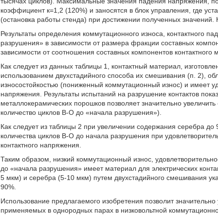
тысячах циклов). Максимальные значения падения напряжения, п
коэффициент к=1,2 (120%) и заносятся в блок управления, где у
(остановка работы стенда) при достижении полученных значений. 
Результаты определения коммутационного износа, контактного па
разрушения» в зависимости от размера фракции составных компон
зависимости от соотношения составных компонентов контактного м
Как следует из данных таблицы 1, контактный материал, изготовл
использованием двухстадийного способа их смешивания (п. 2), о
износостойкостью (пониженный коммутационный износ) и имеет уд
напряжения. Результаты испытаний на разрушение контактов пока
металлокерамических порошков позволяет значительно увеличить 
количество циклов В-О до «начала разрушения»).
Как следует из таблицы 2 при увеличении содержания серебра до
количества циклов В-О до начала разрушения при удовлетворител
контактного напряжения.
Таким образом, низкий коммутационный износ, удовлетворительн
до «начала разрушения» имеет материал для электрических конта
5 мкм) и серебра (5-10 мкм) путем двухстадийного смешивания ук
90%.
Использование предлагаемого изобретения позволит значительно у
применяемых в однородных парах в низковольтной коммутационно