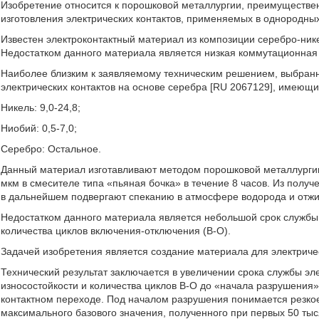
Изобретение относится к порошковой металлургии, преимуществе
изготовления электрических контактов, применяемых в однородны
Известен электроконтактный материал из композиции серебро-нике
Недостатком данного материала является низкая коммутационная 
Наиболее близким к заявляемому техническим решением, выбранн
электрических контактов на основе серебра [RU 2067129], имеющ
Никель: 9,0-24,8;
Ниобий: 0,5-7,0;
Серебро: Остальное.
Данный материал изготавливают методом порошковой металлурги
мкм в смесителе типа «пьяная бочка» в течение 8 часов. Из полу
в дальнейшем подвергают спеканию в атмосфере водорода и отжи
Недостатком данного материала является небольшой срок службы
количества циклов включения-отключения (В-О).
Задачей изобретения является создание материала для электричес
Технический результат заключается в увеличении срока службы эл
износостойкости и количества циклов В-О до «начала разрушения
контактном переходе. Под началом разрушения понимается резко
максимального базового значения, полученного при первых 50 тыс