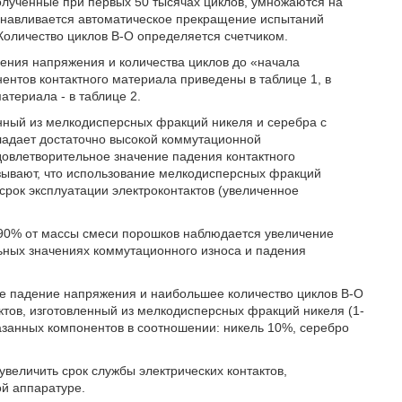
олученные при первых 50 тысячах циклов, умножаются на
станавливается автоматическое прекращение испытаний
Количество циклов В-О определяется счетчиком.
дения напряжения и количества циклов до «начала
ентов контактного материала приведены в таблице 1, в
атериала - в таблице 2.
енный из мелкодисперсных фракций никеля и серебра с
бладает достаточно высокой коммутационной
овлетворительное значение падения контактного
зывают, что использование мелкодисперсных фракций
срок эксплуатации электроконтактов (увеличенное
 90% от массы смеси порошков наблюдается увеличение
ьных значениях коммутационного износа и падения
ое падение напряжения и наибольшее количество циклов В-О
ктов, изготовленный из мелкодисперсных фракций никеля (1-
азанных компонентов в соотношении: никель 10%, серебро
величить срок службы электрических контактов,
й аппаратуре.