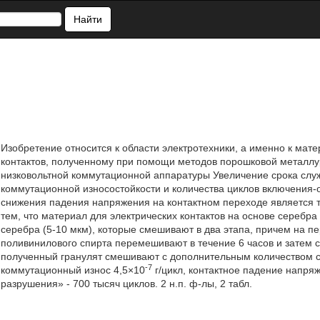
Найти
Изобретение относится к области электротехники, а именно к мат
контактов, полученному при помощи методов порошковой металлу
низковольтной коммутационной аппаратуры Увеличение срока служ
коммутационной износостойкости и количества циклов включения-
снижения падения напряжения на контактном переходе является т
тем, что материал для электрических контактов на основе серебр
серебра (5-10 мкм), которые смешивают в два этапа, причем на пе
поливинилового спирта перемешивают в течение 6 часов и затем с
полученный гранулят смешивают с дополнительным количеством с
-7
коммутационный износ 4,5×10
г/цикл, контактное падение напряж
разрушения» - 700 тысяч циклов. 2 н.п. ф-лы, 2 табл.