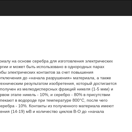
ериалу на основе серебра для изготовления электрических
ргии и может быть использовано в однородных парах
бы электрических контактов за счет повышения
отключения до «начала разрушения» материала, а также
ехническим результатом изобретения, который достигается
а получен из мелкодисперсных фракций никеля (1-5 мкм) и
рвом этапе никель - 10%, и серебро - 80% в присутствии
пекают в водороде при температуре 800°С, после чего
еребра - 10%. Контакты из полученного материала имеют
ения (14-19) мВ и количество циклов В-О до «начала