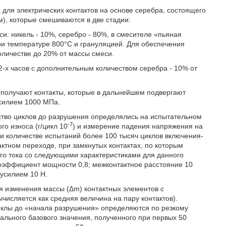
для электрических контактов на основе серебра, состоящего
м), которые смешиваются в две стадии:
и: никель - 10%, серебро - 80%, в смесителе «пьяная
ри температуре 800°С и грануляцией. Для обеспечения
оличестве до 20% от массы смеси.
2-х часов с дополнительным количеством серебра - 10% от
 получают контакты, которые в дальнейшем подвергают
усилием 1000 МПа.
ство циклов до разрушения определялись на испытательном
-7
о износа (г/цикл 10
) и измерение падения напряжения на
и количестве испытаний более 100 тысяч циклов включения-
ктном переходе, при замкнутых контактах, по которым
ого тока со следующими характеристиками для данного
 коэффициент мощности 0,8; межконтактное расстояние 10
 усилием 10 Н.
я изменения массы (Δm) контактных элементов с
числяется как средняя величина на пару контактов).
иклы до «начала разрушения» определяются по резкому
льного базового значения, полученного при первых 50