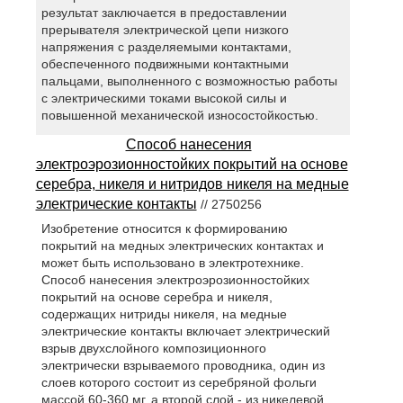
результат заключается в предоставлении
прерывателя электрической цепи низкого
напряжения с разделяемыми контактами,
обеспеченного подвижными контактными
пальцами, выполненного с возможностью работы
с электрическими токами высокой силы и
повышенной механической износостойкостью.
Способ нанесения
электроэрозионностойких покрытий на основе
серебра, никеля и нитридов никеля на медные
электрические контакты
// 2750256
Изобретение относится к формированию
покрытий на медных электрических контактах и
может быть использовано в электротехнике.
Способ нанесения электроэрозионностойких
покрытий на основе серебра и никеля,
содержащих нитриды никеля, на медные
электрические контакты включает электрический
взрыв двухслойного композиционного
электрически взрываемого проводника, один из
слоев которого состоит из серебряной фольги
массой 60-360 мг, а второй слой - из никелевой