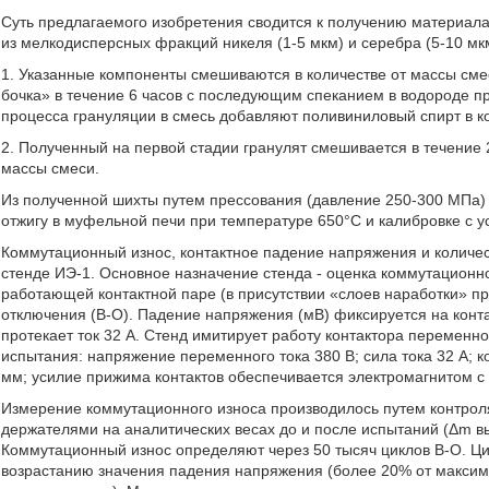
Суть предлагаемого изобретения сводится к получению материала 
из мелкодисперсных фракций никеля (1-5 мкм) и серебра (5-10 мк
1. Указанные компоненты смешиваются в количестве от массы смес
бочка» в течение 6 часов с последующим спеканием в водороде п
процесса грануляции в смесь добавляют поливиниловый спирт в к
2. Полученный на первой стадии гранулят смешивается в течение 
массы смеси.
Из полученной шихты путем прессования (давление 250-300 МПа)
отжигу в муфельной печи при температуре 650°С и калибровке с 
Коммутационный износ, контактное падение напряжения и количе
стенде ИЭ-1. Основное назначение стенда - оценка коммутационног
работающей контактной паре (в присутствии «слоев наработки» пр
отключения (В-О). Падение напряжения (мВ) фиксируется на конта
протекает ток 32 А. Стенд имитирует работу контактора переменн
испытания: напряжение переменного тока 380 В; сила тока 32 А;
мм; усилие прижима контактов обеспечивается электромагнитом с
Измерение коммутационного износа производилось путем контрол
держателями на аналитических весах до и после испытаний (Δm вы
Коммутационный износ определяют через 50 тысяч циклов В-О. Ц
возрастанию значения падения напряжения (более 20% от максима