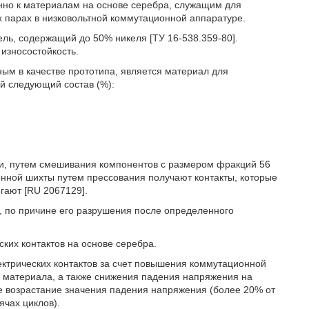
нно к материалам на основе серебра, служащим для
х парах в низковольтной коммутационной аппаратуре.
ль, содержащий до 50% никеля [ТУ 16-538.359-80].
износостойкость.
ым в качестве прототипа, является материал для
ий следующий состав (%):
и, путем смешивания компонентов с размером фракций 56
ченной шихты путем прессования получают контакты, которые
гают [RU 2067129].
, по причине его разрушения после определенного
ких контактов на основе серебра.
ектрических контактов за счет повышения коммутационной
» материала, а также снижения падения напряжения на
е возрастание значения падения напряжения (более 20% от
ячах циклов).