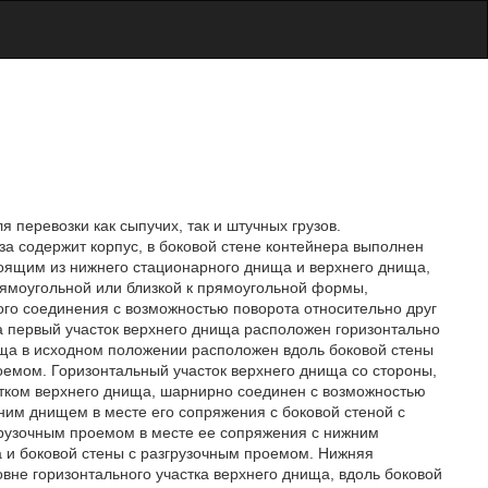
 перевозки как сыпучих, так и штучных грузов.
за содержит корпус, в боковой стене контейнера выполнен
оящим из нижнего стационарного днища и верхнего днища,
рямоугольной или близкой к прямоугольной формы,
го соединения с возможностью поворота относительно друг
за первый участок верхнего днища расположен горизонтально
ища в исходном положении расположен вдоль боковой стены
оемом. Горизонтальный участок верхнего днища со стороны,
тком верхнего днища, шарнирно соединен с возможностью
ним днищем в месте его сопряжения с боковой стеной с
грузочным проемом в месте ее сопряжения с нижним
 и боковой стены с разгрузочным проемом. Нижняя
вне горизонтального участка верхнего днища, вдоль боковой