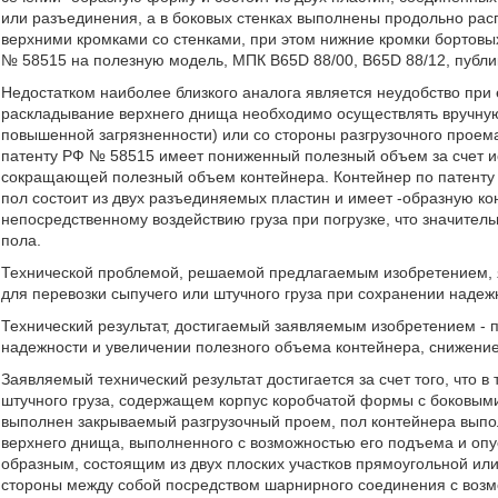
или разъединения, а в боковых стенках выполнены продольно р
верхними кромками со стенками, при этом нижние кромки бортов
№ 58515 на полезную модель, МПК B65D 88/00, B65D 88/12, публик
Недостатком наиболее близкого аналога является неудобство при 
раскладывание верхнего днища необходимо осуществлять вручную 
повышенной загрязненности) или со стороны разгрузочного проем
патенту РФ № 58515 имеет пониженный полезный объем за счет ис
сокращающей полезный объем контейнера. Контейнер по патенту 
пол состоит из двух разъединяемых пластин и имеет -образную ко
непосредственному воздействию груза при погрузке, что значител
пола.
Технической проблемой, решаемой предлагаемым изобретением, я
для перевозки сыпучего или штучного груза при сохранении надеж
Технический результат, достигаемый заявляемым изобретением - 
надежности и увеличении полезного объема контейнера, снижение 
Заявляемый технический результат достигается за счет того, что 
штучного груза, содержащем корпус коробчатой формы с боковыми
выполнен закрываемый разгрузочный проем, пол контейнера выпо
верхнего днища, выполненного с возможностью его подъема и опу
образным, состоящим из двух плоских участков прямоугольной ил
стороны между собой посредством шарнирного соединения с возмо