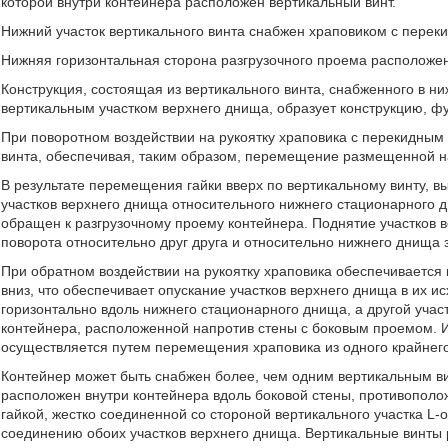
которой внутри контейнера расположен вертикальный винт.
Нижний участок вертикального винта снабжен храповиком с перек
Нижняя горизонтальная сторона разгрузочного проема расположен
Конструкция, состоящая из вертикального винта, снабженного в ни
вертикальным участком верхнего днища, образует конструкцию, 
При поворотном воздействии на рукоятку храповика с перекидным
винта, обеспечивая, таким образом, перемещение размещенной на
В результате перемещения гайки вверх по вертикальному винту
участков верхнего днища относительного нижнего стационарного 
обращен к разгрузочному проему контейнера. Поднятие участков в
поворота относительно друг друга и относительно нижнего днища
При обратном воздействии на рукоятку храповика обеспечивается
вниз, что обеспечивает опускание участков верхнего днища в их и
горизонтально вдоль нижнего стационарного днища, а другой учас
контейнера, расположенной напротив стены с боковым проемом. 
осуществляется путем перемещения храповика из одного крайнего
Контейнер может быть снабжен более, чем одним вертикальным ви
расположен внутри контейнера вдоль боковой стены, противополо
гайкой, жестко соединенной со стороной вертикального участка 
соединению обоих участков верхнего днища. Вертикальные винты 