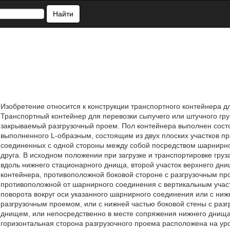
Найти
Изобретение относится к конструкции транспортного контейнера для
Транспортный контейнер для перевозки сыпучего или штучного гру
закрываемый разгрузочный проем. Пол контейнера выполнен сост
выполненного L-образным, состоящим из двух плоских участков п
соединенных с одной стороны между собой посредством шарнирно
друга. В исходном положении при загрузке и транспортировке гру
вдоль нижнего стационарного днища, второй участок верхнего дн
контейнера, противоположной боковой стороне с разгрузочным пр
противоположной от шарнирного соединения с вертикальным учас
поворота вокруг оси указанного шарнирного соединения или с ниж
разгрузочным проемом, или с нижней частью боковой стены с раз
днищем, или непосредственно в месте сопряжения нижнего днища
горизонтальная сторона разгрузочного проема расположена на уро