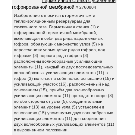
Герметичная стенка с усиленной
гофрированной мембраной
// 2760804
Изобретение относится к герметичным и
теплоизоляционным резервуарам для
сжиженного газа. Герметичная стенка (1) с
гофрированной герметичной мембраной,
включающая в себя два ряда параллельных
гофров, образующих множество узлов (5) на
пересечениях упомянутых рядов гофров, под
гофрами (3) первого ряда гофров (3)
расположены волнообразные усиливающие
элементы (11), каждый из двух последовательных
волнообразных усиливающих элементов (11) в
гофре (3) включает в себя полое основание (15) и
усиливающий участок (16), расположенный над
основанием (15), причём два волнообразных
усиливающих элемента (11) проходят в гофре (3)
по обе стороны от узла (5), соединительный
элемент (13) на уровне узла (5) установлен в
основаниях (15) упомянутых двух волнообразных
усиливающих элементов (11) для соединения
двух волнообразных усиливающих элементов (11)
в выровненном положении.