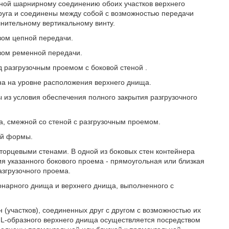
жной шарнирному соединению обоих участков верхнего
руга и соединены между собой с возможностью передачи
лнительному вертикальному винту.
вом цепной передачи.
вом ременной передачи.
 разгрузочным проемом с боковой стеной .
на на уровне расположения верхнего днища.
из условия обеспечения полного закрытия разгрузочного
а, смежной со стеной с разгрузочным проемом.
ой формы.
торцевыми стенами. В одной из боковых стен контейнера
указанного бокового проема - прямоугольная или близкая
згрузочного проема.
онарного днища и верхнего днища, выполненного с
 (участков), соединенных друг с другом с возможностью их
) L-образного верхнего днища осуществляется посредством