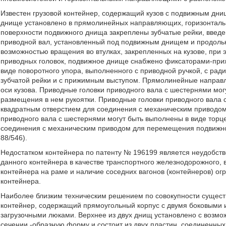
Известен грузовой контейнер, содержащий кузов с подвижным дни
днище установлено в прямолинейных направляющих, горизонтальн
поверхности подвижного днища закреплены зубчатые рейки, введ
приводной вал, установленный под подвижным днищем и продольн
возможностью вращения во втулках, закрепленных на кузове, при
приводных головок, подвижное днище снабжено фиксаторами-при
виде поворотного упора, выполненного с приводной ручкой, с ра
зубчатой рейки и с прижимным выступом. Прямолинейные направ
оси кузова. Приводные головки приводного вала с шестернями мо
размещения в нем рукоятки. Приводные головки приводного вала 
квадратным отверстием для соединения с механическим приводо
приводного вала с шестернями могут быть выполнены в виде торц
соединения с механическим приводом для перемещения подвижно
88/546).
Недостатком контейнера по патенту № 196199 является неудобств
данного контейнера в качестве транспортного железнодорожного,
контейнера на раме и наличие соседних вагонов (контейнеров) 
контейнера.
Наиболее близким техническим решением по совокупности сущест
контейнер, содержащий прямоугольный корпус с двумя боковыми 
загрузочными люками. Верхнее из двух днищ установлено с возм
сечении -образную форму и состоит из двух пластин, соединенных 