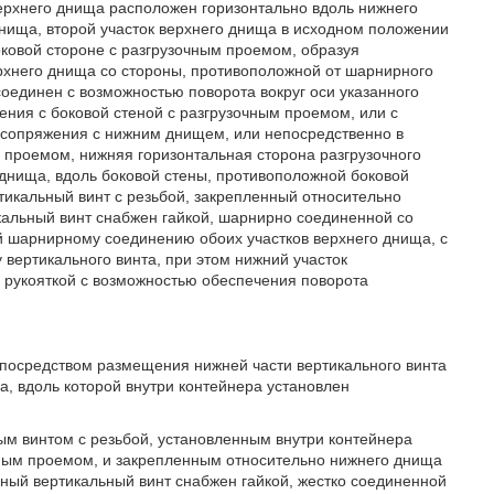
верхнего днища расположен горизонтально вдоль нижнего
днища, второй участок верхнего днища в исходном положении
ковой стороне с разгрузочным проемом, образуя
ерхнего днища со стороны, противоположной от шарнирного
оединен с возможностью поворота вокруг оси указанного
ния с боковой стеной с разгрузочным проемом, или с
 сопряжения с нижним днищем, или непосредственно в
 проемом, нижняя горизонтальная сторона разгрузочного
 днища, вдоль боковой стены, противоположной боковой
тикальный винт с резьбой, закрепленный относительно
кальный винт снабжен гайкой, шарнирно соединенной со
й шарнирному соединению обоих участков верхнего днища, с
 вертикального винта, при этом нижний участок
 рукояткой с возможностью обеспечения поворота
н посредством размещения нижней части вертикального винта
а, вдоль которой внутри контейнера установлен
ым винтом с резьбой, установленным внутри контейнера
чным проемом, и закрепленным относительно нижнего днища
ьный вертикальный винт снабжен гайкой, жестко соединенной