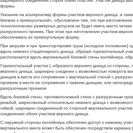
шарнирного соединения сторон обеих пластин. Участки днища вы
формы.
Указание на альтернативу формы участков верхнего днища, а так
близкая к прямоугольной», обусловлено тем, что при изготовлении
технологических размерных допусков не будет иметь место четка
разгрузочного проема. При этом при изготовлении участков верх
обеспечивать их прямоугольную форму.
При загрузке и при транспортировке груза (исходное положение) 
вдоль нижнего стационарного днища, образуя горизонтальный учас
располагается вдоль вертикальной боковой стены контейнера, обр
Горизонтальный участок L-образного верхнего днища со стороны,
верхнего днища, шарнирно соединен с возможностью поворота вок
днищем в месте его сопряжения с вертикальной стеной с разгрузо
проемом в месте ее сопряжения с нижним днищем, или непосредст
разгрузочным проемом.
Вдоль боковой стены, противоположной стене с разгрузочным прое
резьбой, закрепленный относительно нижнего днища с возможност
гайкой, шарнирно соединенной со стороной вертикального участк
соединению обоих участков верхнего днища.
С наружной стороны контейнера обеспечен доступ к нижнему участк
вертикального винта может быть обеспечен посредством кармана (