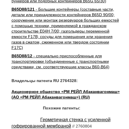
бункеров или подобных контейнеров B65G 65/30)
B65D88/121
- Большие контейнеры (составные части,
детали или принадлежности контейнеров B65D 90/00;
сооружение или монтаж резервуаров больших емкостей
с помощью техники, применяемой в гражданском
строительстве E04H 7/00; газгольдеры переменной
емкости F17B; сосуды для помещения или хранения
газов в сжатом, сжиженном или твердом состоянии
F17C)
B65D88/12
- специально приспособленные для
транспортировки (объединенные с транспортными
средствами, см. соответствующие классы B60-B64)
Владельцы патента RU 2764328:
Акционерное общество «РМ РЕЙЛ Абаканвагонмаш»
(АО «РМ РЕЙЛ Абаканвагонмаш») (RU)
Похожие патенты:
Герметичная стенка с усиленной
гофрированной мембраной
// 2760804