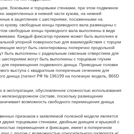
щем, боковыми и торцовыми стенками, при этом подвижное
о закрепленных в нижней части кузова, на нижней
енные в зацепление с шестернями, посаженными на
о кузову, свободные концы приводного вала размещены с
 этом свободные концы приводного вала выполнены в виде
жимами. Каждый фиксатор-прижим может быть выполнен в
диальной упорной поверхностью для взаимодействия с торцом
ляющие могут быть смонтированы поперечно продольной
гут быть выполнены с радиальным сквозным отверстием для
с шестернями могут быть выполнены с торцевым глухим
м для перемещения подвижного днища. Приводные головки
евого выступа с квадратным поперечным сечением для
го днища (патент РФ № 196199 на полезную модель, B65D
о в эксплуатации, обусловленное сложностью использования
 в железнодорожном составе, поскольку размещение
ограничивает возможность свободного перемещения днища
венных признаков к заявляемой полезной модели является
и двумя торцевыми стенками, двойным днищем и крышкой с
ожностью перемещения и фиксации, имеет в поперечном
друг с другом с возможностью относительного разворота и/