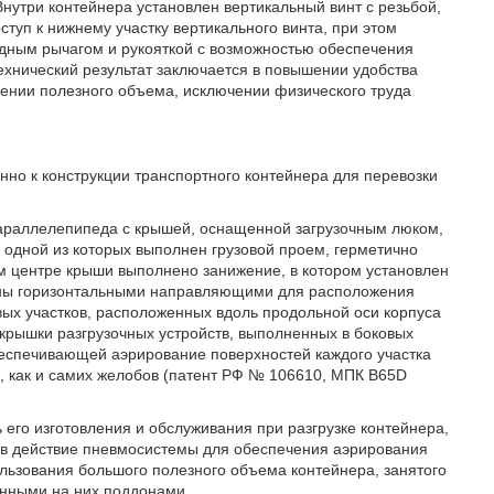
нутри контейнера установлен вертикальный винт с резьбой,
туп к нижнему участку вертикального винта, при этом
идным рычагом и рукояткой с возможностью обеспечения
Технический результат заключается в повышении удобства
чении полезного объема, исключении физического труда
нно к конструкции транспортного контейнера для перевозки
араллелепипеда с крышей, оснащенной загрузочным люком,
одной из которых выполнен грузовой проем, герметично
м центре крыши выполнено занижение, в котором установлен
щены горизонтальными направляющими для расположения
вых участков, расположенных вдоль продольной оси корпуса
рышки разгрузочных устройств, выполненных в боковых
беспечивающей аэрирование поверхностей каждого участка
, как и самих желобов (патент РФ № 106610, МПК B65D
 его изготовления и обслуживания при разгрузке контейнера,
 в действие пневмосистемы для обеспечения аэрирования
ользования большого полезного объема контейнера, занятого
нными на них поддонами.