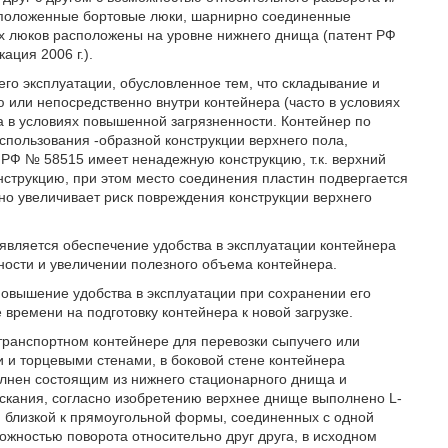
асположенные бортовые люки, шарнирно соединенные
ых люков расположены на уровне нижнего днища (патент РФ
ация 2006 г.).
его эксплуатации, обусловленное тем, что складывание и
или непосредственно внутри контейнера (часто в условиях
а в условиях повышенной загрязненности. Контейнер по
пользования -образной конструкции верхнего пола,
РФ № 58515 имеет ненадежную конструкцию, т.к. верхний
нструкцию, при этом место соединения пластин подвергается
ьно увеличивает риск повреждения конструкции верхнего
вляется обеспечение удобства в эксплуатации контейнера
ности и увеличении полезного объема контейнера.
повышение удобства в эксплуатации при сохранении его
времени на подготовку контейнера к новой загрузке.
в транспортном контейнере для перевозки сыпучего или
 и торцевыми стенами, в боковой стене контейнера
лнен состоящим из нижнего стационарного днища и
скания, согласно изобретению верхнее днище выполнено L-
и близкой к прямоугольной формы, соединенных с одной
жностью поворота относительно друг друга, в исходном