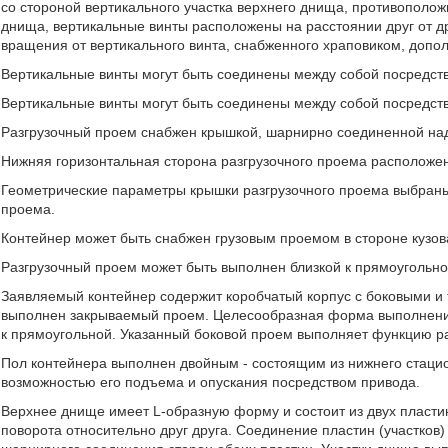
со стороной вертикального участка верхнего днища, противополо
днища, вертикальные винты расположены на расстоянии друг от д
вращения от вертикального винта, снабженного храповиком, допо
Вертикальные винты могут быть соединены между собой посредст
Вертикальные винты могут быть соединены между собой посредст
Разгрузочный проем снабжен крышкой, шарнирно соединенной над
Нижняя горизонтальная сторона разгрузочного проема расположе
Геометрические параметры крышки разгрузочного проема выбраны 
проема.
Контейнер может быть снабжен грузовым проемом в стороне кузов
Разгрузочный проем может быть выполнен близкой к прямоугольн
Заявляемый контейнер содержит коробчатый корпус с боковыми и 
выполнен закрываемый проем. Целесообразная форма выполнения 
к прямоугольной. Указанный боковой проем выполняет функцию ра
Пол контейнера выполнен двойным - состоящим из нижнего стаци
возможностью его подъема и опускания посредством привода.
Верхнее днище имеет L-образную форму и состоит из двух пластин
поворота относительно друг друга. Соединение пластин (участков