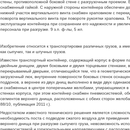
стены, противоположной боковой стене с разгрузочным проемом. В
снабженный гайкой. С наружной стороны контейнера обеспечен дос
нижний участок вертикального винта снабжен храповиком с перек
поворота вертикального винта при повороте рукоятки храповика. 
эксплуатации контейнера при сохранении его надежности и увели
персонала при разгрузке. 9 з.п. ф-лы, 5 ил.
Изобретение относится к транспортировке различных грузов, а име
как сыпучих, так и штучных грузов.
Известен транспортный контейнер, содержащий корпус в форме п
двойным днищем, двумя боковыми и двумя торцевыми стенками, в 
перекрываемый дверьми, отличающийся тем, что в геометрическо
загрузочный люк, внутренние поверхности боковых стенок осна
поддонов, а верхнее из двух днищ выполнено в виде двух одинако
и снабженных в центре поперечными желобами, упирающимися в к
стенках корпуса, при этом контейнер снабжен пневмосистемой, о
сегментов верхнего днища, расположенных с обеих сторон желоба
88/10, публикация 2011 г.).
Недостатком известного технического решения является сложность
необходимость поста с подводом сжатого воздуха для приведения
верхнего днища при разгрузке сыпучего груза, невозможность исп
пневмосистемой и горизонтальными направляющими с расположе