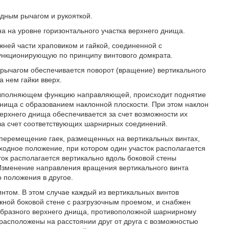
идным рычагом и рукояткой.
а на уровне горизонтального участка верхнего днища.
жней части храповиком и гайкой, соединенной с
функционирующую по принципу винтового домкрата.
 рычагом обеспечивается поворот (вращение) вертикального
 нем гайки вверх.
, выполняющем функцию направляющей, происходит поднятие
днища с образованием наклонной плоскости. При этом наклон
ерхнего днища обеспечивается за счет возможности их
 за счет соответствующих шарнирных соединений.
 перемещение гаек, размещенных на вертикальных винтах,
сходное положение, при котором один участок располагается
ток располагается вертикально вдоль боковой стены
Изменение направления вращения вертикального винта
 положения в другое.
нтом. В этом случае каждый из вертикальных винтов
жной боковой стене с разгрузочным проемом, и снабжен
L-образного верхнего днища, противоположной шарнирному
расположены на расстоянии друг от друга с возможностью