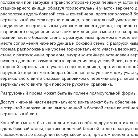
положении при загрузке и транспортировке груза первый участок 
стационарного днища, образуя горизонтальный участок верхнего 
расположен вдоль боковой стены контейнера, противоположной бо
вертикальный участок верхнего днища, горизонтальный участок в
соединения с вертикальным участком верхнего днища, шарнирно с
шарнирного соединения или с нижним днищем в месте его сопряже
нижней частью боковой стены с разгрузочным проемом в месте ее
месте сопряжения нижнего днища и боковой стены с разгрузочным
проема расположена на уровне горизонтального участка верхнего
стене с разгрузочным проемом, внутри контейнера установлен вер
нижнего днища с возможностью вращения вокруг своей оси, верти
стороной вертикального участка верхнего днища, противоположно
наружной стороны контейнера обеспечен доступ к нижнему участку
вертикального винта снабжен храповиком с перекидным рычагом и
вертикального винта при повороте рукоятки храповика.
Разгрузочный проем может быть выполнен прямоугольной формы.
Доступ к нижней части вертикального винта может быть обеспече
в открытой снаружи нише, выполненной в боковой стене контейнер
вертикальный винт.
Контейнер может быть дополнительно снабжен другим вертикальн
вдоль боковой стены, противоположной боковой стене с разгрузо
с возможностью вращения вокруг своей оси, при этом дополнител