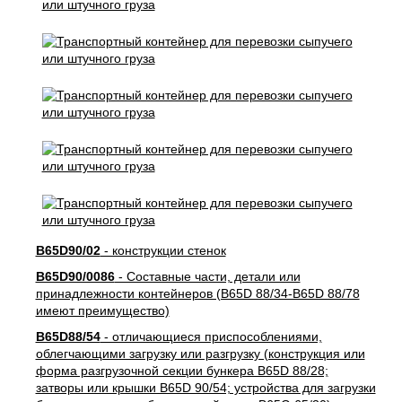
B65D90/02
- конструкции стенок
B65D90/0086
- Составные части, детали или
принадлежности контейнеров (B65D 88/34-B65D 88/78
имеют преимущество)
B65D88/54
- отличающиеся приспособлениями,
облегчающими загрузку или разгрузку (конструкция или
форма разгрузочной секции бункера B65D 88/28;
затворы или крышки B65D 90/54; устройства для загрузки