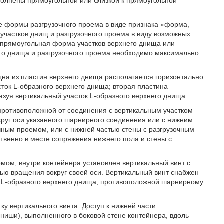
полнены прямоугольной или близкой к прямоугольной
же формы разгрузочного проема в виде признака «форма,
 участков днищ и разгрузочного проема в виду возможных
я прямоугольная форма участков верхнего днища или
него днища и разгрузочного проема необходимо максимально
одна из пластин верхнего днища располагается горизонтально
ток L-образного верхнего днища; вторая пластина
азуя вертикальный участок L-образного верхнего днища.
 противоположной от соединения с вертикальным участком
руг оси указанного шарнирного соединения или с нижним
чным проемом, или с нижней частью стены с разгрузочным
венно в месте сопряжения нижнего пола и стены с
мом, внутри контейнера установлен вертикальный винт с
ью вращения вокруг своей оси. Вертикальный винт снабжен
а L-образного верхнего днища, противоположной шарнирному
у вертикального винта. Доступ к нижней части
ниши), выполненного в боковой стене контейнера, вдоль