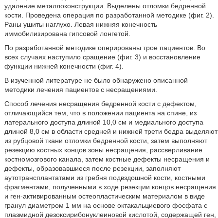
удаление металлоконструкции. Выделены отломки бедренной
кости. Проведена операция по разработанной методике (фиг. 2).
Раны ушиты наглухо. Левая нижняя конечность
иммобилизирована гипсовой лонгетой.
По разработанной методике оперированы трое пациентов. Во
всех случаях наступило сращение (фиг. 3) и восстановление
функции нижней конечности (фиг. 4).
В изученной литературе не было обнаружено описанной
методики лечения пациентов с несращениями.
Способ лечения несращения бедренной кости с дефектом,
отличающийся тем, что в положении пациента на спине, из
латерального доступа длиной 10,0 см и медиального доступа
длиной 8,0 см в области средней и нижней трети бедра выделяют
из рубцовой ткани отломки бедренной кости, затем выполняют
резекцию костных концов зоны несращения, рассверливание
костномозгового канала, затем костные дефекты несращения и
дефекты, образовавшиеся после резекции, заполняют
аутотрансплантатами из гребня подвздошной кости, костными
фрагментами, полученными в ходе резекции концов несращения
и ген-активированным остеопластическим материалом в виде
гранул диаметром 1 мм на основе октакальциевого фосфата с
плазмидной дезоксирибонуклеиновой кислотой, содержащей ген,