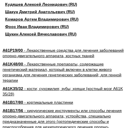
Кудяшев Алексей Леонидович (RU)
Шакун Дмитрий Анатольевич (RU)
Комаров Артем Владимирович (RU)
Фоос Иван Владимирович (RU)
Щукин Алексей Вячеславович (RU)
A61P19/00
- Лекарственные средства для лечения заболеваний
опорно-двигательного аппарата, костных тканей
A61K48/00
- Лекарственные препараты, содержащие
генетический материал, который включен в клетки живого
организма для лечения генетических заболеваний; для генной
терапии
A61K35/32
- кости; сухожилия; зубы; хрящи (костный мозг A61K
35/28)
A61B17/80
- кортикальные пластинки
A61B17/56
- хирургические инструменты или способы лечения
опорно-двигательного аппарата; устройства, специально
предназначенные для этого (ортопедические способы и
приспособления для нехирургического лечения опорно-