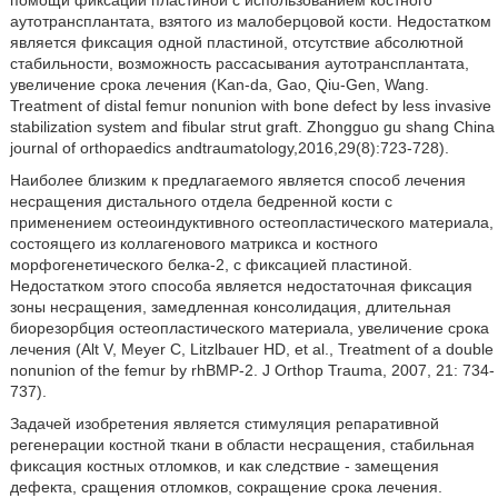
помощи фиксации пластиной с использованием костного
аутотрансплантата, взятого из малоберцовой кости. Недостатком
является фиксация одной пластиной, отсутствие абсолютной
стабильности, возможность рассасывания аутотрансплантата,
увеличение срока лечения (Kan-da, Gao, Qiu-Gen, Wang.
Treatment of distal femur nonunion with bone defect by less invasive
stabilization system and fibular strut graft. Zhongguo gu shang China
journal of orthopaedics andtraumatology,2016,29(8):723-728).
Наиболее близким к предлагаемого является способ лечения
несращения дистального отдела бедренной кости с
применением остеоиндуктивного остеопластического материала,
состоящего из коллагенового матрикса и костного
морфогенетического белка-2, с фиксацией пластиной.
Недостатком этого способа является недостаточная фиксация
зоны несращения, замедленная консолидация, длительная
биорезорбция остеопластического материала, увеличение срока
лечения (Alt V, Meyer С, Litzlbauer HD, et al., Treatment of a double
nonunion of the femur by rhBMP-2. J Orthop Trauma, 2007, 21: 734-
737).
Задачей изобретения является стимуляция репаративной
регенерации костной ткани в области несращения, стабильная
фиксация костных отломков, и как следствие - замещения
дефекта, сращения отломков, сокращение срока лечения.