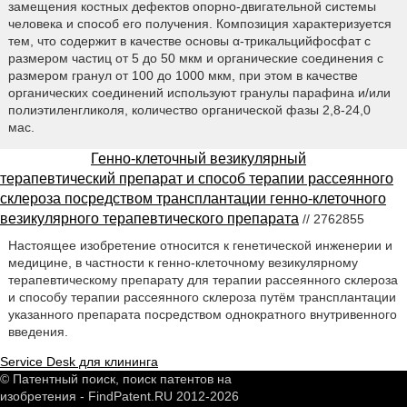
замещения костных дефектов опорно-двигательной системы
человека и способ его получения. Композиция характеризуется
тем, что содержит в качестве основы α-трикальцийфосфат с
размером частиц от 5 до 50 мкм и органические соединения с
размером гранул от 100 до 1000 мкм, при этом в качестве
органических соединений используют гранулы парафина и/или
полиэтиленгликоля, количество органической фазы 2,8-24,0
мас.
Генно-клеточный везикулярный
терапевтический препарат и способ терапии рассеянного
склероза посредством трансплантации генно-клеточного
везикулярного терапевтического препарата
// 2762855
Настоящее изобретение относится к генетической инженерии и
медицине, в частности к генно-клеточному везикулярному
терапевтическому препарату для терапии рассеянного склероза
и способу терапии рассеянного склероза путём трансплантации
указанного препарата посредством однократного внутривенного
введения.
Service Desk для клининга
© Патентный поиск, поиск патентов на
изобретения - FindPatent.RU 2012-2026