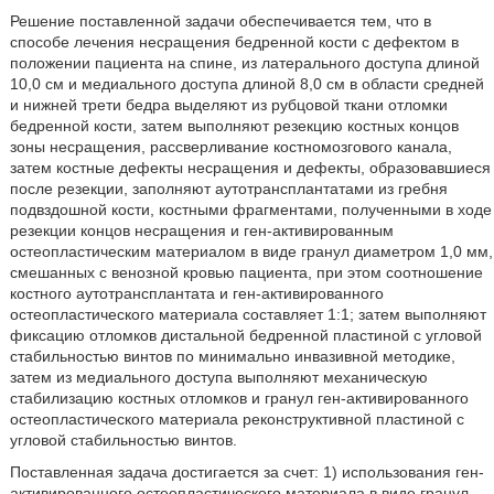
Решение поставленной задачи обеспечивается тем, что в
способе лечения несращения бедренной кости с дефектом в
положении пациента на спине, из латерального доступа длиной
10,0 см и медиального доступа длиной 8,0 см в области средней
и нижней трети бедра выделяют из рубцовой ткани отломки
бедренной кости, затем выполняют резекцию костных концов
зоны несращения, рассверливание костномозгового канала,
затем костные дефекты несращения и дефекты, образовавшиеся
после резекции, заполняют аутотрансплантатами из гребня
подвздошной кости, костными фрагментами, полученными в ходе
резекции концов несращения и ген-активированным
остеопластическим материалом в виде гранул диаметром 1,0 мм,
смешанных с венозной кровью пациента, при этом соотношение
костного аутотрансплантата и ген-активированного
остеопластического материала составляет 1:1; затем выполняют
фиксацию отломков дистальной бедренной пластиной с угловой
стабильностью винтов по минимально инвазивной методике,
затем из медиального доступа выполняют механическую
стабилизацию костных отломков и гранул ген-активированного
остеопластического материала реконструктивной пластиной с
угловой стабильностью винтов.
Поставленная задача достигается за счет: 1) использования ген-
активированного остеопластического материала в виде гранул