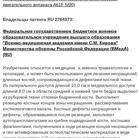
двигательного аппарата A61F 5/00)
Владельцы патента RU 2764373:
Федеральное государственное бюджетное военное
образовательное учреждение высшего образования
"Военно-медицинская академия имени С.М. Кирова"
Министерства обороны Российской Федерации (ВМедА)
(RU)
Изобретение относится к медицине, а именно травматологии и
ортопедии, и может быть использовано для лечения несращений
длинных костей, сопровождающихся дефектами костной ткани.
Из латерального доступа длиной 10,0 см и медиального доступа
длиной 8,0 см в области средней и нижней трети бедра выделяют
из рубцовой ткани отломки бедренной кости. Выполняют
резекцию костных концов зоны несращения, рассверливание
костномозгового канала. Костные дефекты несращения и
дефекты, образовавшиеся после резекции, заполняют
аутотрансплантатами из гребня подвздошной кости, костными
фрагментами, полученными в ходе резекции концов несращения
и ген-активированным остеопластическим материалом в виде