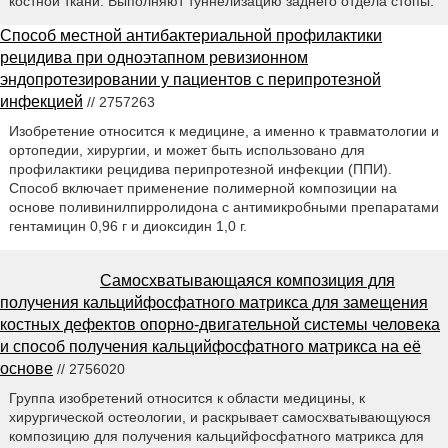
костной ткани. Выполняют туннелизацию заднего отдела стопы.
Способ местной антибактериальной профилактики
рецидива при одноэтапном ревизионном
эндопротезировании у пациентов с перипротезной
инфекцией
// 2757263
Изобретение относится к медицине, а именно к травматологии и
ортопедии, хирургии, и может быть использовано для
профилактики рецидива перипротезной инфекции (ППИ).
Способ включает применение полимерной композиции на
основе поливинилпирролидона с антимикробными препаратами
гентамицин 0,96 г и диоксидин 1,0 г.
Самосхватывающаяся композиция для
получения кальцийфосфатного матрикса для замещения
костных дефектов опорно-двигательной системы человека
и способ получения кальцийфосфатного матрикса на её
основе
// 2756020
Группа изобретений относится к области медицины, к
хирургической остеологии, и раскрывает самосхватывающуюся
композицию для получения кальцийфосфатного матрикса для