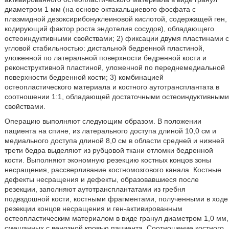
диаметром 1 мм (на основе октакальциевого фосфата с
плазмидной дезоксирибонуклеиновой кислотой, содержащей ген,
кодирующий фактор роста эндотелия сосудов), обладающего
остеоиндуктивными свойствами; 2) фиксации двумя пластинами с
угловой стабильностью: дистальной бедренной пластиной,
уложенной по латеральной поверхности бедренной кости и
реконструктивной пластиной, уложенной по переднемедиальной
поверхности бедренной кости; 3) комбинацией
остеопластического материала и костного аутотрансплантата в
соотношении 1:1, обладающей достаточными остеоиндуктивными
свойствами.
Операцию выполняют следующим образом. В положении
пациента на спине, из латерального доступа длиной 10,0 см и
медиального доступа длиной 8,0 см в области средней и нижней
трети бедра выделяют из рубцовой ткани отломки бедренной
кости. Выполняют экономную резекцию костных концов зоны
несращения, рассверливание костномозгового канала. Костные
дефекты несращения и дефекты, образовавшиеся после
резекции, заполняют аутотрансплантатами из гребня
подвздошной кости, костными фрагментами, полученными в ходе
резекции концов несращения и ген-активированным
остеопластическим материалом в виде гранул диаметром 1,0 мм,
смешанных с венозной кровью пациента. Соотношение костного