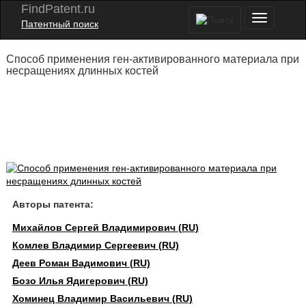
FindPatent.ru
Патентный поиск
Способ применения ген-активированного материала при
несращениях длинных костей
Авторы патента:
Михайлов Сергей Владимирович (RU)
Комлев Владимир Сергеевич (RU)
Деев Роман Вадимович (RU)
Бозо Илья Ядигерович (RU)
Хоминец Владимир Васильевич (RU)