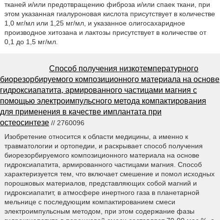
тканей и/или предотвращению фиброза и/или спаек ткани, при
этом указанная гиалуроновая кислота присутствует в количестве
1,0 мг/мл или 1,25 мг/мл, и указанное олигосахаридное
производное хитозана и лактозы присутствует в количестве от
0,1 до 1,5 мг/мл.
Способ получения низкотемпературного
биорезорбируемого композиционного материала на основе
гидроксиапатита, армированного частицами магния с
помощью электроимпульсного метода компактирования
для применения в качестве имплантата при
остеосинтезе
// 2760096
Изобретение относится к области медицины, а именно к
травматологии и ортопедии, и раскрывает способ получения
биорезорбируемого композиционного материала на основе
гидроксиапатита, армированного частицами магния. Способ
характеризуется тем, что включает смешение и помол исходных
порошковых материалов, представляющих собой магний и
гидроксиапатит, в атмосфере инертного газа в планетарной
мельнице с последующим компактированием смеси
электроимпульсным методом, при этом содержание фазы