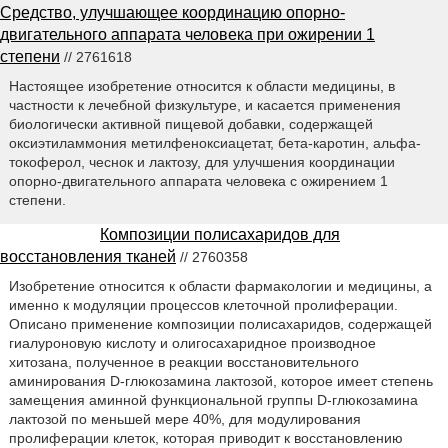
Средство, улучшающее координацию опорно-
двигательного аппарата человека при ожирении 1
степени
// 2761618
Настоящее изобретение относится к области медицины, в
частности к лечебной физкультуре, и касается применения
биологически активной пищевой добавки, содержащей
оксиэтиламмония метилфеноксиацетат, бета-каротин, альфа-
токоферол, чеснок и лактозу, для улучшения координации
опорно-двигательного аппарата человека с ожирением 1
степени.
Композиции полисахаридов для
восстановления тканей
// 2760358
Изобретение относится к области фармакологии и медицины, а
именно к модуляции процессов клеточной пролиферации.
Описано применение композиции полисахаридов, содержащей
гиалуроновую кислоту и олигосахаридное производное
хитозана, полученное в реакции восстановительного
аминирования D-глюкозамина лактозой, которое имеет степень
замещения аминной функциональной группы D-глюкозамина
лактозой по меньшей мере 40%, для модулирования
пролиферации клеток, которая приводит к восстановлению