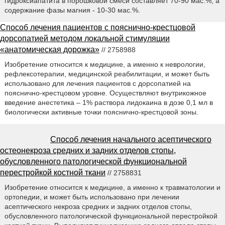
гидроксиапатита в порошковой смеси составляет 70-90 мас.%, а
содержание фазы магния - 10-30 мас.%.
Способ лечения пациентов с пояснично-крестцовой
дорсопатией методом локальной стимуляции
«анатомическая дорожка»
// 2758988
Изобретение относится к медицине, а именно к неврологии,
рефлексотерапии, медицинской реабилитации, и может быть
использовано для лечения пациентов с дорсопатией на
пояснично-крестцовом уровне. Осуществляют внутрикожное
введение анестетика – 1% раствора лидокаина в дозе 0,1 мл в
биологически активные точки пояснично-крестцовой зоны.
Способ лечения начального асептического
остеонекроза средних и задних отделов стопы,
обусловленного патологической функциональной
перестройкой костной ткани
// 2758831
Изобретение относится к медицине, а именно к травматологии и
ортопедии, и может быть использовано при лечении
асептического некроза средних и задних отделов стопы,
обусловленного патологической функциональной перестройкой