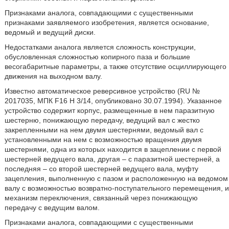
Признаками аналога, совпадающими с существенными
признаками заявляемого изобретения, является основание,
ведомый и ведущий диски.
Недостатками аналога является сложность конструкции,
обусловленная сложностью копирного паза и большие
весогабаритные параметры, а также отсутствие осциллирующего
движения на выходном валу.
Известно автоматическое реверсивное устройство (RU №
2017035, МПК F16 H 3/14, опубликовано 30.07.1994). Указанное
устройство содержит корпус, размещенные в нем паразитную
шестерню, понижающую передачу, ведущий вал с жестко
закрепленными на нем двумя шестернями, ведомый вал с
установленными на нем с возможностью вращения двумя
шестернями, одна из которых находится в зацеплении с первой
шестерней ведущего вала, другая – с паразитной шестерней, а
последняя – со второй шестерней ведущего вала, муфту
зацепления, выполненную с пазом и расположенную на ведомом
валу с возможностью возвратно-поступательного перемещения, и
механизм переключения, связанный через понижающую
передачу с ведущим валом.
Признаками аналога, совпадающими с существенными