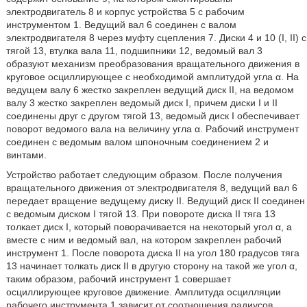
электродвигатель 8 и корпус устройства 5 с рабочим
инструментом 1. Ведущий вал 6 соединен с валом
электродвигателя 8 через муфту сцепления 7. Диски 4 и 10 (I, II) с
тягой 13, втулка вала 11, подшипники 12, ведомый вал 3
образуют механизм преобразования вращательного движения в
круговое осциллирующее с необходимой амплитудой угла α. На
ведущем валу 6 жестко закреплен ведущий диск II, на ведомом
валу 3 жестко закреплен ведомый диск I, причем диски I и II
соединены друг с другом тягой 13, ведомый диск I обеспечивает
поворот ведомого вала на величину угла α. Рабочий инструмент
соединен с ведомым валом шпоночным соединением 2 и
винтами.
Устройство работает следующим образом. После получения
вращательного движения от электродвигателя 8, ведущий вал 6
передает вращение ведущему диску II. Ведущий диск II соединен
с ведомым диском I тягой 13. При повороте диска II тяга 13
толкает диск I, который поворачивается на некоторый угол α, а
вместе с ним и ведомый вал, на котором закреплен рабочий
инструмент 1. После поворота диска II на угол 180 градусов тяга
13 начинает толкать диск II в другую сторону на такой же угол α,
таким образом, рабочий инструмент 1 совершает
осциллирующее круговое движение. Амплитуда осцилляции
рабочего инструмента 1 зависит от соотношения радиусов