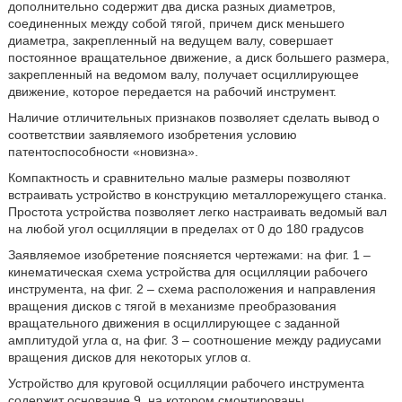
дополнительно содержит два диска разных диаметров,
соединенных между собой тягой, причем диск меньшего
диаметра, закрепленный на ведущем валу, совершает
постоянное вращательное движение, а диск большего размера,
закрепленный на ведомом валу, получает осциллирующее
движение, которое передается на рабочий инструмент.
Наличие отличительных признаков позволяет сделать вывод о
соответствии заявляемого изобретения условию
патентоспособности «новизна».
Компактность и сравнительно малые размеры позволяют
встраивать устройство в конструкцию металлорежущего станка.
Простота устройства позволяет легко настраивать ведомый вал
на любой угол осцилляции в пределах от 0 до 180 градусов
Заявляемое изобретение поясняется чертежами: на фиг. 1 –
кинематическая схема устройства для осцилляции рабочего
инструмента, на фиг. 2 – схема расположения и направления
вращения дисков с тягой в механизме преобразования
вращательного движения в осциллирующее с заданной
амплитудой угла α, на фиг. 3 – соотношение между радиусами
вращения дисков для некоторых углов α.
Устройство для круговой осцилляции рабочего инструмента
содержит основание 9, на котором смонтированы