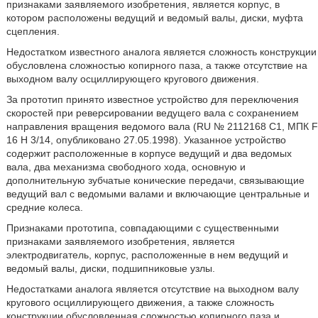
признаками заявляемого изобретения, является корпус, в
котором расположены ведущий и ведомый валы, диски, муфта
сцепления.
Недостатком известного аналога является сложность конструкции
обусловлена сложностью копирного паза, а также отсутствие на
выходном валу осциллирующего кругового движения.
За прототип принято известное устройство для переключения
скоростей при реверсировании ведущего вала с сохранением
направления вращения ведомого вала (RU № 2112168 C1, МПК F
16 H 3/14, опубликовано 27.05.1998). Указанное устройство
содержит расположенные в корпусе ведущий и два ведомых
вала, два механизма свободного хода, основную и
дополнительную зубчатые конические передачи, связывающие
ведущий вал с ведомыми валами и включающие центральные и
средние колеса.
Признаками прототипа, совпадающими с существенными
признаками заявляемого изобретения, является
электродвигатель, корпус, расположенные в нем ведущий и
ведомый валы, диски, подшипниковые узлы.
Недостатками аналога является отсутствие на выходном валу
кругового осциллирующего движения, а также сложность
конструкции обусловленная сложностью копирного паза и